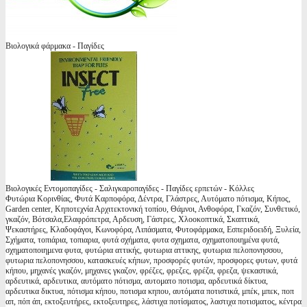
Βιολογικά φάρμακα - Παγίδες
Βιολογικές Εντομοπαγίδες - Σαλιγκαροπαγίδες - Παγίδες ερπετών - Κόλλες
Φυτώρια Κορινθίας, Φυτά Καρποφόρα, Δέντρα, Γλάστρες, Αυτόματο πότισμα, Κήπος,
Garden center, Κηποτεχνία Αρχιτεκτονική τοπίου, Θάμνοι, Ανθοφόρα, Γκαζόν, Συνθετικό,
γκαζόν, Βότσαλα,Ελαφρόπετρα, Αρδευση, Γάστρες, Χλοοκοπτικά, Σκαπτικά,
Ψεκαστήρες, Κλαδοφάγοι, Κωνοφόρα, Λιπάσματα, Φυτοφάρμακα, Εσπεριδοειδή, Ξυλεία,
Σχήματα, τοπιάρια, τοπιαρια, φυτά σχήματα, φυτα σχηματα, σχηματοποιημένα φυτά,
σχηματοποιημενα φυτα, φυτώρια αττικής, φυτωρια αττικης, φυτωρια πελοπονησσου,
φυτωρια πελοπονησσου, κατασκευές κήπων, προσφορές φυτών, προσφορες φυτων, φυτά
κήπου, μηχανές γκαζόν, μηχανες γκαζον, φρέζες, φρεζες, φρέζα, φρεζα, ψεκαστικά,
αρδευτικά, αρδευτικα, αυτόματο πότισμα, αυτοματο ποτισμα, αρδευτικά δίκτυα,
αρδευτικα δικτυα, πότισμα κήπου, ποτισμα κηπου, αυτόματα ποτιστικά, μπέκ, μπεκ, ποπ
απ, πόπ άπ, εκτοξευτήρες, εκτοξευτηρες, λάστιχα ποτίσματος, λαστιχα ποτισματος, κέντρα