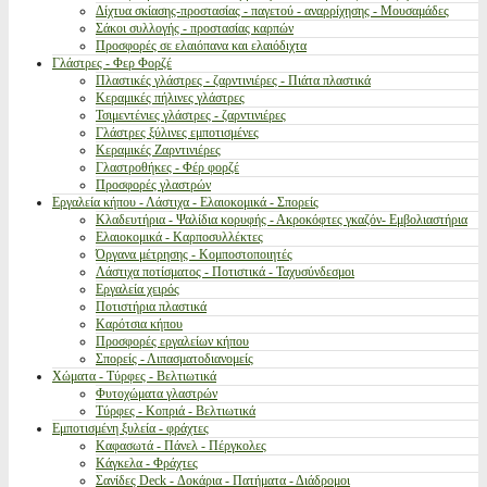
Δίχτυα σκίασης-προστασίας - παγετού - αναρρίχησης - Μουσαμάδες
Σάκοι συλλογής - προστασίας καρπών
Προσφορές σε ελαιόπανα και ελαιόδιχτα
Γλάστρες - Φερ Φορζέ
Πλαστικές γλάστρες - ζαρντινιέρες - Πιάτα πλαστικά
Κεραμικές πήλινες γλάστρες
Τσιμεντένιες γλάστρες - ζαρντινιέρες
Γλάστρες ξύλινες εμποτισμένες
Κεραμικές Ζαρντινιέρες
Γλαστροθήκες - Φέρ φορζέ
Προσφορές γλαστρών
Εργαλεία κήπου - Λάστιχα - Ελαιοκομικά - Σπορείς
Κλαδευτήρια - Ψαλίδια κορυφής - Ακροκόφτες γκαζόν- Εμβολιαστήρια
Ελαιοκομικά - Καρποσυλλέκτες
Όργανα μέτρησης - Κομποστοποιητές
Λάστιχα ποτίσματος - Ποτιστικά - Ταχυσύνδεσμοι
Εργαλεία χειρός
Ποτιστήρια πλαστικά
Καρότσια κήπου
Προσφορές εργαλείων κήπου
Σπορείς - Λιπασματοδιανομείς
Χώματα - Τύρφες - Βελτιωτικά
Φυτοχώματα γλαστρών
Τύρφες - Κοπριά - Βελτιωτικά
Εμποτισμένη ξυλεία - φράχτες
Καφασωτά - Πάνελ - Πέργκολες
Κάγκελα - Φράχτες
Σανίδες Deck - Δοκάρια - Πατήματα - Διάδρομοι