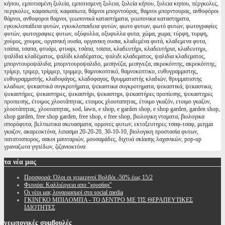
κήπου, εμποτισμένη ξυλεία, εμποτισμενη ξυλεια, ξυλεία κήπου, ξυλεια κηπου, πέργκολες,
περγκολες, καφασωτά, καφασωτα, θάμνοι μπορντούρας, θαμνοι μπορντουρας, ανθοφόροι
θάμνοι, ανθοφοροι θαμνοι, γεωπονικά καταστήματα, γεωπονικα καταστηματα,
εγκυκλοπαίδεια φυτών, εγκυκλοπαιδεια φυτών, φωτο φυτων, φωτό φυτών, φωτογραφίες
φυτών, φωτογραφιες φυτων, οξύφυλλα, οξυφυλλα φυτα, χώμα, χωμα, τύρφη, τυρφη,
χούμος, χουμος, οργανική ουσία, οργανικη ουσια, κλαδεμένα φυτά, κλαδεμενα φυτα,
τσάπα, τσαπα, φτυάρι, φτυαρι, τσάπα, τσαπα, κλαδευτήρι, κλαδευτήρια, κλαδευτηρι,
ψαλίδια κλαδέματος, ψαλίδι κλαδέματος, ψαλιδι κλαδεματος, ψαλιδια κλαδεματος,
μπορντουροψάλιδα, μπορντουροψαλιδο, μεσηνέζα, μεσηνεζα, ακροκόπτης, ακροκόπτης,
τρίμερ, τριμερ, τρίμμερ, τριμμερ, θαμνοκοπτικό, θαμνοκοπτικο, ευθυγραμμιστης,
ευθυγραμμιστής, κλαδοφάγος, κλαδοφαγος, θρυμματιστής κλαδιών, θρυμματιστης
κλαδιων, ψεκαστικά συγκροτήματα, ψεκαστικα συγκροτηματα, ψεκαστικά, ψεκαστικα,
ψεκαστήρες, ψεκαστηρες, ψεκαστήρι, ψεκαστηρι, ψεκαστήρες προπίεσης, ψεκαστηρες
προπιεσης, έτοιμος χλοοτάπητας, ετοιμος χλοοταπητας, έτοιμο γκαζόν, ετοιμο γκαζον,
χλοοτάπητας, χλοοταπητας, sod, lawn, e shop, e garden shop, e shop garden, garden shop,
shop garden, free shop garden, free shop, e free shop, βιολογικη ντοματα, βιολογικα
σπορόφυτα, βελτιωτικα σκευασματα, ορμονες φυτων, εκτοξευτηρες τσαφ-τσαφ, μειγμα
γκαζον, ακαρεοκτόνα, λιπασμα 20-20-20, 30-10-10, βιολογικη προστασία φυτων,
πατατοσπορος, σακοι μανιταριών, μουσαμάδες, διχτυά σκίασης λαχανικών, pop-up
γραναζωτα γηπέδων, ζιζανιοκτόνα
τα
νέα μας
Προσφορά: Όλοι οι χειμερινοί Βολβόι -50% έως 15/2
Φειγιόα: Καλλιέργεια απο ''χρυσάφι''
Oι νέοι μας λογαριασμοί στα social media
ΓΚΙΝΓΚΟ ΜΠΙΛΟΜΠΑ - ΤΟ ΔΕΝΤΡΟ ΜΕ ΤΙΣ ΘΕΡΑΠΕΥΤΙΚΕΣ
ΙΔΙΟΤΗΤΕΣ
γεωπονικές
συμβουλές