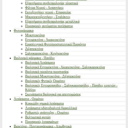
Εξαρτήματα συνδεσμολογίας πλαστικά
Φίλτρα Νερού - Λιπαντήρες
Εκτοξευτήρες νερού - Επιφανείας
Μικροεκτοξευτήρες - Σταλάκτες
Εξαρτήματα συνδεσμολογίας μεταλλικά
Προσφορές αυτόματου ποτίσματος
Φυτοφάρμακα
Μυκητοκτόνα
Εντομοκτόνα - Ακαρεοκτόνα
Ερασιτεχνικά Φυτοπροστατευτικά Προιόντα
Ζιζανιοκτόνα
Σαλιγκαροκτόνα - Κοχλιοκτόνα
Βιολογικά φάρμακα - Παγίδες
Βιολογικά Λιπάσματα
Βιολογικά Εντομοκτόνα - Ακαρεοκτόνα - Σαλιγκαροκτόνα
Βιολογικά προιόντα προστασίας
Βιολογικά Μυκητοκτόνα - Ζιζανιοκτόνα
Βιολογικές Φυτικές Ορμόνες
Βιολογικές Εντομοπαγίδες - Σαλιγκαροπαγίδες - Παγίδες ερπετών -
Κόλλες
Σκευάσματα βιολογικά για απεντομώσεις
Λιπάσματα - Ορμόνες
Κοκκώδη χημικά λιπάσματα
Λιπάσματα υδατοδιαλυτά διαφυλλικά
Ρυθμιστές ανάπτυξης - Ορμόνες
Βελτιωτικά φυτών
Προσφορές λιπασμάτων
Βιοκτόνα - Ποντικοφάρμακα - Απωθητικά