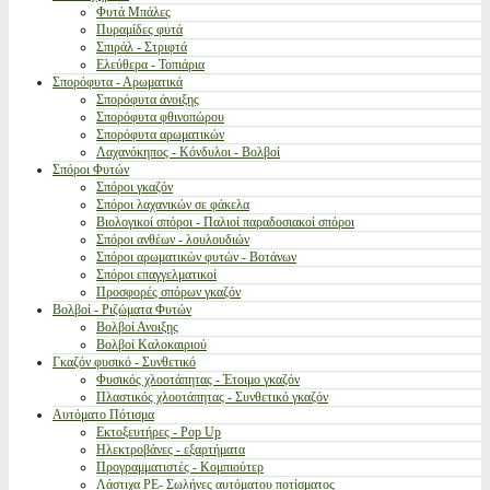
Φυτά Μπάλες
Πυραμίδες φυτά
Σπιράλ - Στριφτά
Ελεύθερα - Τοπιάρια
Σπορόφυτα - Αρωματικά
Σπορόφυτα άνοιξης
Σπορόφυτα φθινοπώρου
Σπορόφυτα αρωματικών
Λαχανόκηπος - Κόνδυλοι - Βολβοί
Σπόροι Φυτών
Σπόροι γκαζόν
Σπόροι λαχανικών σε φάκελα
Βιολογικοί σπόροι - Παλιοί παραδοσιακοί σπόροι
Σπόροι ανθέων - λουλουδιών
Σπόροι αρωματικών φυτών - Βοτάνων
Σπόροι επαγγελματικοί
Προσφορές σπόρων γκαζόν
Βολβοί - Ριζώματα Φυτών
Βολβοί Ανοιξης
Βολβοί Καλοκαιριού
Γκαζόν φυσικό - Συνθετικό
Φυσικός χλοοτάπητας - Έτοιμο γκαζόν
Πλαστικός χλοοτάπητας - Συνθετικό γκαζόν
Αυτόματο Πότισμα
Εκτοξευτήρες - Pop Up
Ηλεκτροβάνες - εξαρτήματα
Προγραμματιστές - Κομπιούτερ
Λάστιχα PE- Σωλήνες αυτόματου ποτίσματος