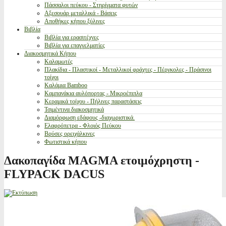
Πάσσαλοι πεύκου - Στηρίγματα φυτών
Αξεσουάρ μεταλλικά - Βάσεις
Αποθήκες κήπου ξύλινες
Βιβλία
Βιβλία για ερασιτέχνες
Βιβλία για επαγγελματίες
Διακοσμητικά Κήπου
Καλαμωτές
Πλακίδια - Πλαστικοί - Μεταλλικοί φράχτες - Πέργκολες - Πράσινοι
τοίχοι
Καλάμια Bamboo
Καμπανάκια αυλόπορτας - Μικροέπιπλα
Κεραμικά τοίχου - Πήλινες παραστάσεις
Τσιμέντινα διακοσμητικά
Διαμόρφωση εδάφους -διαχωριστικά.
Ελαφρόπετρα - Φλοιός Πεύκου
Βρύσες ορειχάλκινες
Φωτιστικά κήπου
Δακοπαγίδα MAGMA ετοιμόχρηστη -
FLYPACK DACUS