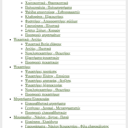
Χορτοκοπτικά - Θαμνοκοπτικά
Πολυεργαλεία - Πολυμηχανήματα
Ψαλίδια μπορντούρας - Ευθυγραμμιστές
Κλαδοφάγοι - Εξαερωτήρες
Φυσητήρες - Απορροφητήρες φύλλων
Γαιοτρύπανα - Πλυστικά
Σχίστες Ξύλων - Κορμών
Προσφορές μηχανημάτων
Ψεκαστικά - Αντλίες
Ψεκαστικά Βυτία εδάφους
Αντλίες - Πιεστικά
Νεφελοψεκαστήρες - Θειωτήρες
Εξαρτήματα ψεκαστικών
Προσφορές ψεκαστικών
Ψεκαστήρες
Ψεκαστήρες προπίεσης
Ψεκαστήρες Πλάτης - Επινώτιοι
Ψεκαστήρες μπαταρίας - βενζίνης
Ψεκαστήρες ζιζανιοκτονίας
Νεφελοψεκαστήρες - Θειωτήρες
Προσφορές ψεκαστήρων
Μηχανήματα Ελαιοκομίας
Ελαιοραβδιστικά μηχανήματα
Γεννήτριες - Δυναμό - Μετασχηματιστές
Προσφορές ελαιοραβδιστικών
Μουσαμάδες - Νάυλον - Δίχτυα - Πανιά
Ελαιόπανα - Ελαιόδιχτα
Γαιουφάσματα - Νάυλον θερμοκηπίου - Φίλμ εδαφοκάλυψης