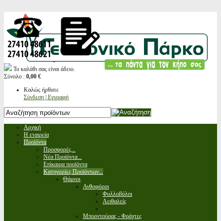
Το καλάθι σας είναι άδειο.
Σύνολο :
0,00 €
Καλώς ήρθατε
Σύνδεση | Εγγραφή
Αρχική
Η εταιρεία
Προϊόντα
Προσφορές...
Νέα Προϊόντα...
Επίκαιρα προϊόντα
Κατηγορίες Προϊόντων...
Θάμνοι
Ανθοφόροι
Φυλλοβόλοι
Αειθαλείς
Μπορντούρας - Φράχτες