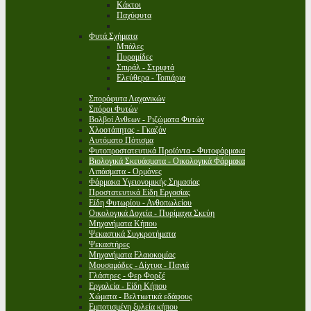
Κάκτοι
Παχύφυτα
Φυτά Σχήματα
Μπάλες
Πυραμίδες
Σπιράλ - Στριφτά
Ελεύθερα - Τοπιάρια
Σπορόφυτα Λαχανικών
Σπόροι Φυτών
Βολβοί Ανθεων - Ριζώματα Φυτών
Χλοοτάπητας - Γκαζόν
Αυτόματο Πότισμα
Φυτοπροστατευτικά Προϊόντα - Φυτοφάρμακα
Βιολογικά Σκευάσματα - Οικολογικά Φάρμακα
Λιπάσματα - Ορμόνες
Φάρμακα Υγειονομικής Σημασίας
Προστατευτικά Είδη Εργασίας
Είδη Φυτωρίου - Ανθοπωλείου
Οικολογικά Δοχεία - Πυρίμαχα Σκεύη
Μηχανήματα Κήπου
Ψεκαστικά Συγκροτήματα
Ψεκαστήρες
Μηχανήματα Ελαιοκομίας
Μουσαμάδες - Δίχτυα - Πανιά
Γλάστρες - Φερ Φορζέ
Εργαλεία - Είδη Κήπου
Χώματα - Βελτιωτικά εδάφους
Εμποτισμένη ξυλεία κήπου