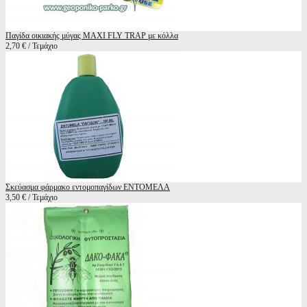
Παγίδα οικιακής μύγας MAXI FLY TRAP με κόλλα
2,70 € / Τεμάχιο
Σκεύασμα φάρμακο εντομοπαγίδων ΕΝΤΟΜΕΛΑ
3,50 € / Τεμάχιο