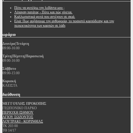
Πότε να φυτέψω την λεβάντα μου ;
Λίπανση πατάτας - Πότε και πώς γίνεται.
Καλλωπιστικά φυτά που αντέχουν σε σκιά.
Ελιά: Πως αυξάνουμε την ανθοφορία, το ποσοστό καρπόδεσης και την
περιεκτικότητα των καρπών σε λάδι
ωράριο
Δευτέρα|Τετάρτη
09:00-16:00
Τρίτη|Πέμπτη|Παρασκευή
09:00-16:00
Σάββατο
09:00-15:00
Κυριακή
ΚΛΕΙΣΤΑ
διεύθυνση
ΜΕΓΓΟΥΛΗΣ ΠΡΟΚΟΠΗΣ
ΓΕΩΠΟΝΙΚΟ ΠΑΡΚΟ
ΠΕΡΙΟΧΗ ΙΣΘΜΟΥ
ΑΓΙΟΥ ΣΩΖΟΝΤΟΣ
ΛΟΥΤΡΑΚΙ - ΚΟΡΙΝΘΙΑΣ
ΤΚ 203 00
ΤΘ 14/17