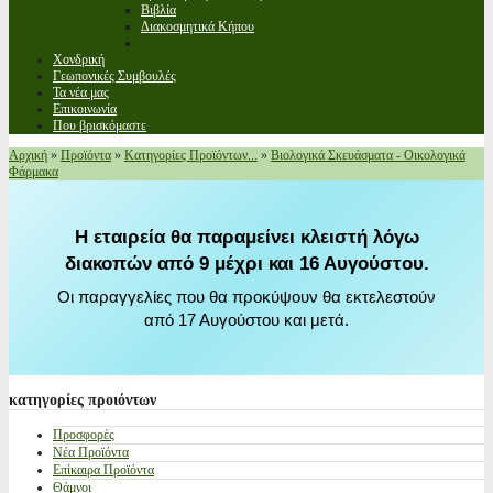
Βιβλία
Διακοσμητικά Κήπου
Χονδρική
Γεωπονικές Συμβουλές
Τα νέα μας
Επικοινωνία
Που βρισκόμαστε
Αρχική
»
Προϊόντα
»
Κατηγορίες Προϊόντων...
»
Βιολογικά Σκευάσματα - Οικολογικά
Φάρμακα
Η εταιρεία θα παραμείνει κλειστή λόγω
διακοπών από 9 μέχρι και 16 Αυγούστου.
Οι παραγγελίες που θα προκύψουν θα εκτελεστούν
από 17 Αυγούστου και μετά.
κατηγορίες
προιόντων
Προσφορές
Νέα Προϊόντα
Επίκαιρα Προϊόντα
Θάμνοι