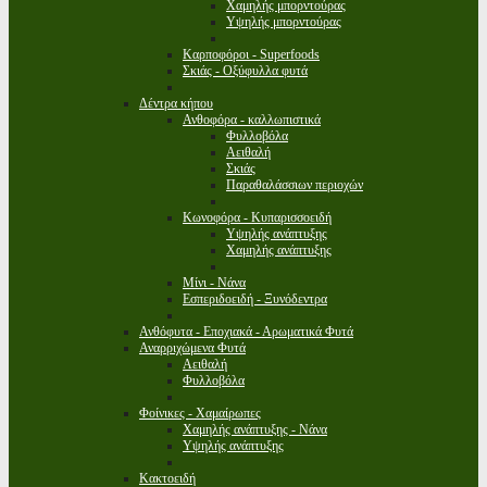
Χαμηλής μπορντούρας
Υψηλής μπορντούρας
Καρποφόροι - Superfoods
Σκιάς - Οξύφυλλα φυτά
Δέντρα κήπου
Ανθοφόρα - καλλωπιστικά
Φυλλοβόλα
Αειθαλή
Σκιάς
Παραθαλάσσιων περιοχών
Κωνοφόρα - Κυπαρισσοειδή
Υψηλής ανάπτυξης
Χαμηλής ανάπτυξης
Μίνι - Νάνα
Εσπεριδοειδή - Ξυνόδεντρα
Ανθόφυτα - Εποχιακά - Αρωματικά Φυτά
Αναρριχώμενα Φυτά
Αειθαλή
Φυλλοβόλα
Φοίνικες - Χαμαίρωπες
Χαμηλής ανάπτυξης - Νάνα
Υψηλής ανάπτυξης
Κακτοειδή