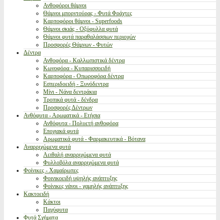
Ανθοφόροι θάμνοι
Θάμνοι μπορντούρας - Φυτά Φράχτες
Καρποφόροι θάμνοι - Superfoods
Θάμνοι σκιάς - Οξύφυλλα φυτά
Θάμνοι φυτά παραθαλάσσιων περιοχών
Προσφορές Θάμνων - Φυτών
Δέντρα
Ανθοφόρα - Καλλωπιστικά δέντρα
Κωνοφόρα - Κυπαρισσοειδή
Καρποφόρα - Οπωροφόρα δέντρα
Εσπεριδοειδή - Ξυνόδεντρα
Μίνι - Νάνα δεντράκια
Τροπικά φυτά - δένδρα
Προσφορές Δέντρων
Ανθόφυτα - Αρωματικά - Ετήσια
Ανθόφυτα - Πολυετή ανθοφόρα
Εποχιακά φυτά
Αρωματικά φυτά - Φαρμακευτικά - Βότανα
Αναρριχώμενα φυτά
Αειθαλή αναρριχώμενα φυτά
Φυλλοβόλα αναρριχώμενα φυτά
Φοίνικες - Χαμαίρωπες
Φοινικοειδή υψηλής ανάπτυξης
Φοίνικες νάνοι - χαμηλής ανάπτυξης
Κακτοειδή
Κάκτοι
Παχύφυτα
Φυτά Σχήματα