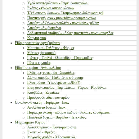
Υγρά απεντομώσεων - Σπρέυ καπνογόνα
Σκόνες - κόκκοι απεντομώσεων
Τζέλ απεντομώσεων - Ετοιμόχρηστα δολώματα gel
Ποντικοφάρμακα - μυοκτόνα - αρουραιοκτόνα
Απωθητικά ζώων - πουλιών - ποντικών - φιδιών
Απωθητικά - βιοκτόνα
Δολωματικοί σταθμοί - κόλλες ποντικών - ποντικοπαγίδες
Κτηνιατρικά
Είδη προστασίας εργαζομένων
Μποτάκια - Γαλότσες - Φόρμες
Μάσκες ψεκασμού
Ιμάντες - Γυαλιά - Ωτασπίδες - Προσωπίδες
Γάντια εργασίας
Είδη Φυτωρίου - Ανθοπωλείου
Γλάστρες φυτωρίου - Σακούλες
Δίσκοι σποράς - Παλετάκια φύτευσης
Γλαστράκια - Υποστρώματα JIFFY
Είδη συσκευασίας - Ταμπελάκια - Ράφιες - Κορδόνια
Κουβάδες - Ζεμπίλια
Προσφορές ειδών φυτωρίου
Οικολογικά σκεύη- Πυρίμαχα - Inox
Ανοξείδωτα δοχεία - Inox
Πυρίμαχα σκεύη - πιθάρια λαδιού - λεκάνες ζυμώματος
Πλαστικά δοχεία - Βαρέλια - Τενεκέδες
Μηχανήματα Κήπου
Αλυσσοπρίονα - Κονταροπρίονα
Σκαπτικά - Φρέζες
Μηχανές γκαζόν - Χλοοκοπτικά