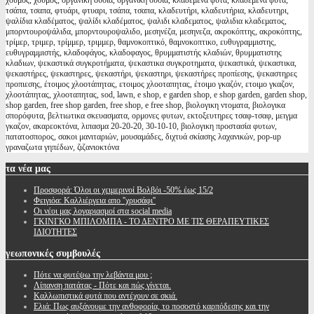
χούμος, χουμος, οργανική ουσία, οργανικη ουσια, κλαδεμένα φυτά, κλαδεμενα φυτα,
τσάπα, τσαπα, φτυάρι, φτυαρι, τσάπα, τσαπα, κλαδευτήρι, κλαδευτήρια, κλαδευτηρι,
ψαλίδια κλαδέματος, ψαλίδι κλαδέματος, ψαλιδι κλαδεματος, ψαλιδια κλαδεματος,
μπορντουροψάλιδα, μπορντουροψαλιδο, μεσηνέζα, μεσηνεζα, ακροκόπτης, ακροκόπτης,
τρίμερ, τριμερ, τρίμμερ, τριμμερ, θαμνοκοπτικό, θαμνοκοπτικο, ευθυγραμμιστης,
ευθυγραμμιστής, κλαδοφάγος, κλαδοφαγος, θρυμματιστής κλαδιών, θρυμματιστης
κλαδιων, ψεκαστικά συγκροτήματα, ψεκαστικα συγκροτηματα, ψεκαστικά, ψεκαστικα,
ψεκαστήρες, ψεκαστηρες, ψεκαστήρι, ψεκαστηρι, ψεκαστήρες προπίεσης, ψεκαστηρες
προπιεσης, έτοιμος χλοοτάπητας, ετοιμος χλοοταπητας, έτοιμο γκαζόν, ετοιμο γκαζον,
χλοοτάπητας, χλοοταπητας, sod, lawn, e shop, e garden shop, e shop garden, garden shop,
shop garden, free shop garden, free shop, e free shop, βιολογικη ντοματα, βιολογικα
σπορόφυτα, βελτιωτικα σκευασματα, ορμονες φυτων, εκτοξευτηρες τσαφ-τσαφ, μειγμα
γκαζον, ακαρεοκτόνα, λιπασμα 20-20-20, 30-10-10, βιολογικη προστασία φυτων,
πατατοσπορος, σακοι μανιταριών, μουσαμάδες, διχτυά σκίασης λαχανικών, pop-up
γραναζωτα γηπέδων, ζιζανιοκτόνα
τα
νέα μας
Προσφορά: Όλοι οι χειμερινοί Βολβόι -50% έως 15/2
Φειγιόα: Καλλιέργεια απο ''χρυσάφι''
Oι νέοι μας λογαριασμοί στα social media
ΓΚΙΝΓΚΟ ΜΠΙΛΟΜΠΑ - ΤΟ ΔΕΝΤΡΟ ΜΕ ΤΙΣ ΘΕΡΑΠΕΥΤΙΚΕΣ
ΙΔΙΟΤΗΤΕΣ
γεωπονικές
συμβουλές
Πότε να φυτέψω την λεβάντα μου ;
Λίπανση πατάτας - Πότε και πώς γίνεται.
Καλλωπιστικά φυτά που αντέχουν σε σκιά.
Ελιά: Πως αυξάνουμε την ανθοφορία, το ποσοστό καρπόδεσης και την