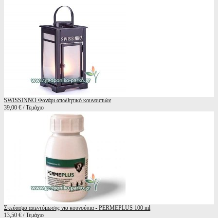
SWISSINNO Φανάρι απωθητικό κουνουπιών
39,00 € / Τεμάχιο
Σκεύασμα απεντόμωσης για κουνούπια - PERMEPLUS 100 ml
13,50 € / Τεμάχιο