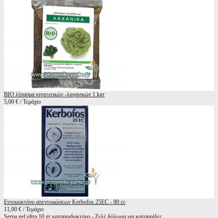
BIO λίπασμα κηπευτικών -λαχανικών 1 kgr
5,00 € / Τεμάχιο
Εντομοκτόνο απεντομώσεων Kerbofos 25EC - 80 cc
11,00 € / Τεμάχιο
Serpa gel ultra 10 gr κατσαριδοκτόνο - Ζελέ δόλωμα για κατσαρίδες