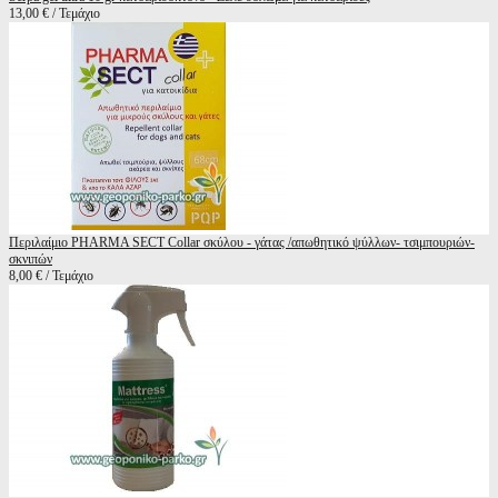
13,00 € / Τεμάχιο
Περιλαίμιο PHARMA SECT Collar σκύλου - γάτας /απωθητικό ψύλλων- τσιμπουριών-
σκνιπών
8,00 € / Τεμάχιο