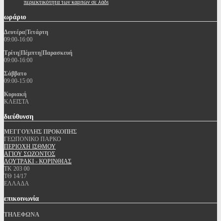
περιεκτικότητα των καρπών σε λάδι
ωράριο
Δευτέρα|Τετάρτη
09:00-16:00
Τρίτη|Πέμπτη|Παρασκευή
09:00-16:00
Σάββατο
09:00-15:00
Κυριακή
ΚΛΕΙΣΤΑ
διεύθυνση
ΜΕΓΓΟΥΛΗΣ ΠΡΟΚΟΠΗΣ
ΓΕΩΠΟΝΙΚΟ ΠΑΡΚΟ
ΠΕΡΙΟΧΗ ΙΣΘΜΟΥ
ΑΓΙΟΥ ΣΩΖΟΝΤΟΣ
ΛΟΥΤΡΑΚΙ - ΚΟΡΙΝΘΙΑΣ
ΤΚ 203 00
ΤΘ 14/17
ΕΛΛΑΔΑ
επικοινωνία
ΤΗΛΕΦΩΝΑ