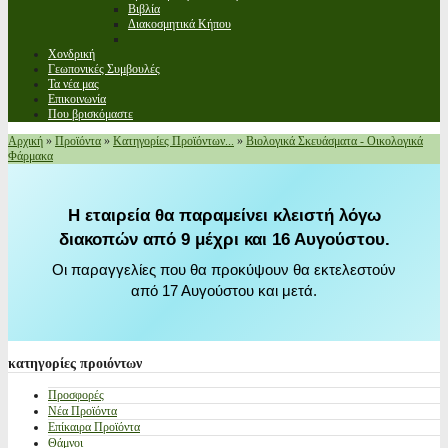
Βιβλία
Διακοσμητικά Κήπου
Χονδρική
Γεωπονικές Συμβουλές
Τα νέα μας
Επικοινωνία
Που βρισκόμαστε
Αρχική
»
Προϊόντα
»
Κατηγορίες Προϊόντων...
»
Βιολογικά Σκευάσματα - Οικολογικά
Φάρμακα
Η εταιρεία θα παραμείνει κλειστή λόγω
διακοπών από 9 μέχρι και 16 Αυγούστου.
Οι παραγγελίες που θα προκύψουν θα εκτελεστούν
από 17 Αυγούστου και μετά.
κατηγορίες
προιόντων
Προσφορές
Νέα Προϊόντα
Επίκαιρα Προϊόντα
Θάμνοι