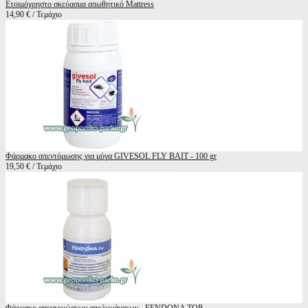
Ετοιμόχρηστο σκεύασμα απωθητικό Mattress
14,90 € / Τεμάχιο
Φάρμακο απεντόμωσης για μύγα GIVESOL FLY BAIT - 100 gr
19,50 € / Τεμάχιο