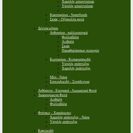
Χαμηλής μπορντούρας
Υψηλής μπορντούρας
Καρποφόροι - Superfoods
Σκιάς - Οξύφυλλα φυτά
Δέντρα κήπου
Ανθοφόρα - καλλωπιστικά
Φυλλοβόλα
Αειθαλή
Σκιάς
Παραθαλάσσιων περιοχών
Κωνοφόρα - Κυπαρισσοειδή
Υψηλής ανάπτυξης
Χαμηλής ανάπτυξης
Μίνι - Νάνα
Εσπεριδοειδή - Ξυνόδεντρα
Ανθόφυτα - Εποχιακά - Αρωματικά Φυτά
Αναρριχώμενα Φυτά
Αειθαλή
Φυλλοβόλα
Φοίνικες - Χαμαίρωπες
Χαμηλής ανάπτυξης - Νάνα
Υψηλής ανάπτυξης
Κακτοειδή