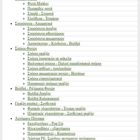
Φυτά Μπάλες
Πυραμίδες φυτά
Σπιράλ - Στριφτά
Ελεύθερα - Τοπιάρια
Σπορόφυτα - Αρωματικά
Σπορόφυτα άνοιξης
Σπορόφυτα φθινοπώρου
Σπορόφυτα αρωματικών
Λαχανόκηπος - Κόνδυλοι - Βολβοί
Σπόροι Φυτών
Σπόροι γκαζόν
Σπόροι λαχανικών σε φάκελα
Βιολογικοί σπόροι - Παλιοί παραδοσιακοί σπόροι
Σπόροι ανθέων - λουλουδιών
Σπόροι αρωματικών φυτών - Βοτάνων
Σπόροι επαγγελματικοί
Προσφορές σπόρων γκαζόν
Βολβοί - Ριζώματα Φυτών
Βολβοί Ανοιξης
Βολβοί Καλοκαιριού
Γκαζόν φυσικό - Συνθετικό
Φυσικός χλοοτάπητας - Έτοιμο γκαζόν
Πλαστικός χλοοτάπητας - Συνθετικό γκαζόν
Αυτόματο Πότισμα
Εκτοξευτήρες - Pop Up
Ηλεκτροβάνες - εξαρτήματα
Προγραμματιστές - Κομπιούτερ
Λάστιχα PE- Σωλήνες αυτόματου ποτίσματος