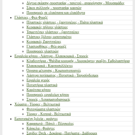
Δίχτυα σκίασης-προστασίας - παγετού - αναρρίχησης - Μουσαμάδες
Σάκοι συλλογής - προστασίας καρπών
Προσφορές σε ελαιόπανα και ελαιόδιχτα
Γλάστρες - Φερ Φορζέ
Πλαστικές γλάστρες - ζαρντινιέρες - Πιάτα πλαστικά
Κεραμικές πήλινες γλάστρες
Τσιμεντένιες γλάστρες - ζαρντινιέρες
Γλάστρες ξύλινες εμποτισμένες
Κεραμικές Ζαρντινιέρες
Γλαστροθήκες - Φέρ φορζέ
Προσφορές γλαστρών
Εργαλεία κήπου - Λάστιχα - Ελαιοκομικά - Σπορείς
Κλαδευτήρια - Ψαλίδια κορυφής - Ακροκόφτες γκαζόν- Εμβολιαστήρια
Ελαιοκομικά - Καρποσυλλέκτες
Όργανα μέτρησης - Κομποστοποιητές
Λάστιχα ποτίσματος - Ποτιστικά - Ταχυσύνδεσμοι
Εργαλεία χειρός
Ποτιστήρια πλαστικά
Καρότσια κήπου
Προσφορές εργαλείων κήπου
Σπορείς - Λιπασματοδιανομείς
Χώματα - Τύρφες - Βελτιωτικά
Φυτοχώματα γλαστρών
Τύρφες - Κοπριά - Βελτιωτικά
Εμποτισμένη ξυλεία - φράχτες
Καφασωτά - Πάνελ - Πέργκολες
Κάγκελα - Φράχτες
Σανίδες Deck - Δοκάρια - Πατήματα - Διάδρομοι