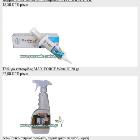
Φάρμακο απεντομώσεων απολυμάνσεων - FENDONA TOP
13,50 € / Τεμάχιο
Τζέλ για κατσαρίδες MAX FORCE White IC 20 gr
27,00 € / Τεμάχιο
Απωθητικό πτηνών, πουλιών, περιστεριών σε υγρή μορφή