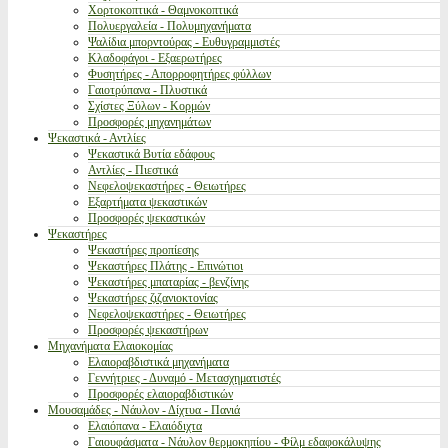
Χορτοκοπτικά - Θαμνοκοπτικά
Πολυεργαλεία - Πολυμηχανήματα
Ψαλίδια μπορντούρας - Ευθυγραμμιστές
Κλαδοφάγοι - Εξαερωτήρες
Φυσητήρες - Απορροφητήρες φύλλων
Γαιοτρύπανα - Πλυστικά
Σχίστες Ξύλων - Κορμών
Προσφορές μηχανημάτων
Ψεκαστικά - Αντλίες
Ψεκαστικά Βυτία εδάφους
Αντλίες - Πιεστικά
Νεφελοψεκαστήρες - Θειωτήρες
Εξαρτήματα ψεκαστικών
Προσφορές ψεκαστικών
Ψεκαστήρες
Ψεκαστήρες προπίεσης
Ψεκαστήρες Πλάτης - Επινώτιοι
Ψεκαστήρες μπαταρίας - βενζίνης
Ψεκαστήρες ζιζανιοκτονίας
Νεφελοψεκαστήρες - Θειωτήρες
Προσφορές ψεκαστήρων
Μηχανήματα Ελαιοκομίας
Ελαιοραβδιστικά μηχανήματα
Γεννήτριες - Δυναμό - Μετασχηματιστές
Προσφορές ελαιοραβδιστικών
Μουσαμάδες - Νάυλον - Δίχτυα - Πανιά
Ελαιόπανα - Ελαιόδιχτα
Γαιουφάσματα - Νάυλον θερμοκηπίου - Φίλμ εδαφοκάλυψης