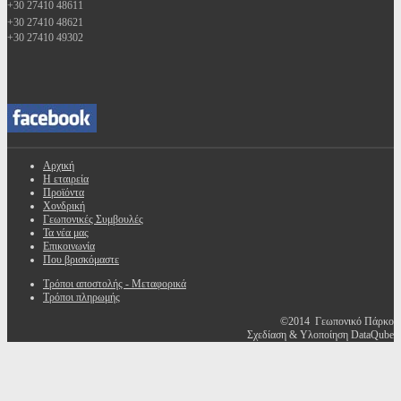
+30 27410 48611
+30 27410 48621
+30 27410 49302
Αρχική
Η εταιρεία
Προϊόντα
Χονδρική
Γεωπονικές Συμβουλές
Τα νέα μας
Επικοινωνία
Που βρισκόμαστε
Τρόποι αποστολής - Μεταφορικά
Τρόποι πληρωμής
©2014 Γεωπονικό Πάρκο
Σχεδίαση & Υλοποίηση DataQube