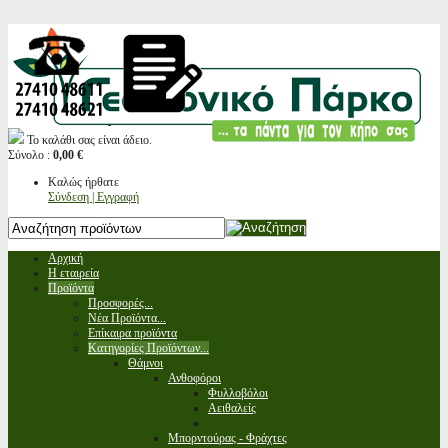
Το καλάθι σας είναι άδειο.
Σύνολο :
0,00 €
Καλώς ήρθατε
Σύνδεση | Εγγραφή
Αρχική
Η εταιρεία
Προϊόντα
Προσφορές...
Νέα Προϊόντα...
Επίκαιρα προϊόντα
Κατηγορίες Προϊόντων...
Θάμνοι
Ανθοφόροι
Φυλλοβόλοι
Αειθαλείς
Μπορντούρας - Φράχτες