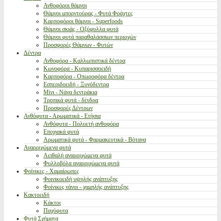
Ανθοφόροι θάμνοι
Θάμνοι μπορντούρας - Φυτά Φράχτες
Καρποφόροι θάμνοι - Superfoods
Θάμνοι σκιάς - Οξύφυλλα φυτά
Θάμνοι φυτά παραθαλάσσιων περιοχών
Προσφορές Θάμνων - Φυτών
Δέντρα
Ανθοφόρα - Καλλωπιστικά δέντρα
Κωνοφόρα - Κυπαρισσοειδή
Καρποφόρα - Οπωροφόρα δέντρα
Εσπεριδοειδή - Ξυνόδεντρα
Μίνι - Νάνα δεντράκια
Τροπικά φυτά - δένδρα
Προσφορές Δέντρων
Ανθόφυτα - Αρωματικά - Ετήσια
Ανθόφυτα - Πολυετή ανθοφόρα
Εποχιακά φυτά
Αρωματικά φυτά - Φαρμακευτικά - Βότανα
Αναρριχώμενα φυτά
Αειθαλή αναρριχώμενα φυτά
Φυλλοβόλα αναρριχώμενα φυτά
Φοίνικες - Χαμαίρωπες
Φοινικοειδή υψηλής ανάπτυξης
Φοίνικες νάνοι - χαμηλής ανάπτυξης
Κακτοειδή
Κάκτοι
Παχύφυτα
Φυτά Σχήματα