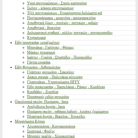
Υγρά απεντομώσεων - Σπρέυ καπνογόνα
Σκόνες - κόκκοι απεντομώσεων
Τζέλ απεντομώσεων - Ετοιμόχρηστα δολώματα gel
Ποντικοφάρμακα - μυοκτόνα - αρουραιοκτόνα
Απωθητικά ζώων - πουλιών - ποντικών - φιδιών
Απωθητικά - βιοκτόνα
Δολωματικοί σταθμοί - κόλλες ποντικών - ποντικοπαγίδες
Κτηνιατρικά
Είδη προστασίας εργαζομένων
Μποτάκια - Γαλότσες - Φόρμες
Μάσκες ψεκασμού
Ιμάντες - Γυαλιά - Ωτασπίδες - Προσωπίδες
Γάντια εργασίας
Είδη Φυτωρίου - Ανθοπωλείου
Γλάστρες φυτωρίου - Σακούλες
Δίσκοι σποράς - Παλετάκια φύτευσης
Γλαστράκια - Υποστρώματα JIFFY
Είδη συσκευασίας - Ταμπελάκια - Ράφιες - Κορδόνια
Κουβάδες - Ζεμπίλια
Προσφορές ειδών φυτωρίου
Οικολογικά σκεύη- Πυρίμαχα - Inox
Ανοξείδωτα δοχεία - Inox
Πυρίμαχα σκεύη - πιθάρια λαδιού - λεκάνες ζυμώματος
Πλαστικά δοχεία - Βαρέλια - Τενεκέδες
Μηχανήματα Κήπου
Αλυσσοπρίονα - Κονταροπρίονα
Σκαπτικά - Φρέζες
Μηχανές γκαζόν - Χλοοκοπτικά