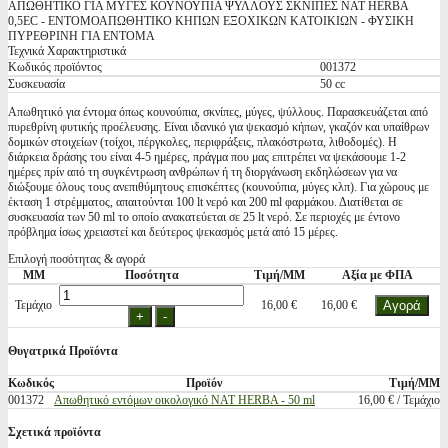
ΑΠΩΘΗΤΙΚΟ ΓΙΑ ΜΥΓΕΣ ΚΟΥΝΟΥΠΙΑ ΨΥΛΛΟΥΣ ΣΚΝΙΠΕΣ NAT HERBA
0,5EC - ΕΝΤΟΜΟΑΠΩΘΗΤΙΚΟ ΚΗΠΩΝ ΕΞΟΧΙΚΩΝ ΚΑΤΟΙΚΙΩΝ - ΦΥΣΙΚΗ
ΠΥΡΕΘΡΙΝΗ ΓΙΑ ΕΝΤΟΜΑ
Τεχνικά Χαρακτηριστικά
Κωδικός προϊόντος
001372
Συσκευασία
50 cc
Απωθητικό για έντομα όπως κουνούπια, σκνίπες, μύγες, ψύλλους. Παρασκευάζεται από
πυρεθρίνη φυτικής προέλευσης. Είναι ιδανικό για ψεκασμό κήπων, γκαζόν και υπαίθρων
δομικών στοιχείων (τοίχοι, πέργκολες, περιφράξεις, πλακόστρωτα, λιθοδομές). Η
διάρκεια δράσης του είναι 4-5 ημέρες, πράγμα που μας επιτρέπει να ψεκάσουμε 1-2
ημέρες πρίν από τη συγκέντρωση ανθρώπων ή τη διοργάνωση εκδηλώσεων για να
διώξουμε όλους τους ανεπιθύμητους επισκέπτες (κουνούπια, μύγες κλπ). Για χώρους με
έκταση 1 στρέμματος, απαιτούνται 100 lt νερό και 200 ml φαρμάκου. Διατίθεται σε
συσκευασία των 50 ml το οποίο ανακατεύεται σε 25 lt νερό. Σε περιοχές με έντονο
πρόβλημα ίσως χρειαστεί και δεύτερος ψεκασμός μετά από 15 μέρες.
Επιλογή ποσότητας & αγορά
ΜΜ
Ποσότητα
Τιμή/ΜΜ
Αξία με ΦΠΑ
Τεμάχιο
16,00 €
16,00 €
Θυγατρικά Προϊόντα
Κωδικός
Προϊόν
Τιμή/ΜΜ
001372
Απωθητικό εντόμων οικολογικό NAT HERBA - 50 ml
16,00 € / Τεμάχιο
Σχετικά προϊόντα