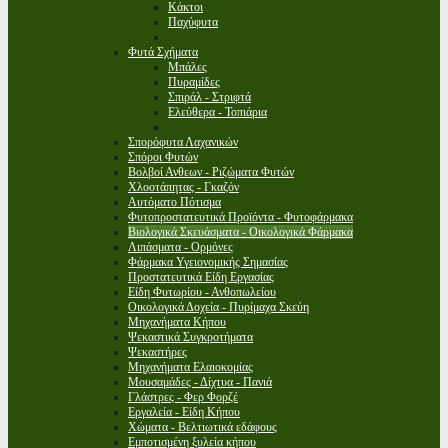
Κάκτοι
Παχύφυτα
Φυτά Σχήματα
Μπάλες
Πυραμίδες
Σπιράλ - Στριφτά
Ελεύθερα - Τοπιάρια
Σπορόφυτα Λαχανικών
Σπόροι Φυτών
Βολβοί Ανθεων - Ριζώματα Φυτών
Χλοοτάπητας - Γκαζόν
Αυτόματο Πότισμα
Φυτοπροστατευτικά Προϊόντα - Φυτοφάρμακα
Βιολογικά Σκευάσματα - Οικολογικά Φάρμακα
Λιπάσματα - Ορμόνες
Φάρμακα Υγειονομικής Σημασίας
Προστατευτικά Είδη Εργασίας
Είδη Φυτωρίου - Ανθοπωλείου
Οικολογικά Δοχεία - Πυρίμαχα Σκεύη
Μηχανήματα Κήπου
Ψεκαστικά Συγκροτήματα
Ψεκαστήρες
Μηχανήματα Ελαιοκομίας
Μουσαμάδες - Δίχτυα - Πανιά
Γλάστρες - Φερ Φορζέ
Εργαλεία - Είδη Κήπου
Χώματα - Βελτιωτικά εδάφους
Εμποτισμένη ξυλεία κήπου