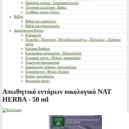
Πάσσαλοι πεύκου - Στηρίγματα φυτών
Αξεσουάρ μεταλλικά - Βάσεις
Αποθήκες κήπου ξύλινες
Βιβλία
Βιβλία για ερασιτέχνες
Βιβλία για επαγγελματίες
Διακοσμητικά Κήπου
Καλαμωτές
Πλακίδια - Πλαστικοί - Μεταλλικοί φράχτες - Πέργκολες - Πράσινοι
τοίχοι
Καλάμια Bamboo
Καμπανάκια αυλόπορτας - Μικροέπιπλα
Κεραμικά τοίχου - Πήλινες παραστάσεις
Τσιμέντινα διακοσμητικά
Διαμόρφωση εδάφους -διαχωριστικά.
Ελαφρόπετρα - Φλοιός Πεύκου
Βρύσες ορειχάλκινες
Φωτιστικά κήπου
Απωθητικό εντόμων οικολογικό NAT
HERBA - 50 ml