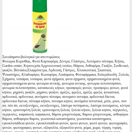
Σκευάσματα βιολογικά για απεντομώσεις
Φυτώρια Κορινθίας, Φυτά Καρποφόρα, Δέντρα, Γλάστρες, Αυτόματο πότισμα, Κήπος,
Garden center, Κηποτεχνία Αρχιτεκτονική τοπίου, Θάμνοι, Ανθοφόρα, Γκαζόν, Συνθετικό,
γκαζόν, Βότσαλα,Ελαφρόπετρα, Αρδευση, Γάστρες, Χλοοκοπτικά, Σκαπτικά,
Ψεκαστήρες, Κλαδοφάγοι, Κωνοφόρα, Λιπάσματα, Φυτοφάρμακα, Εσπεριδοειδή, Ξυλεία,
Σχήματα, τοπιάρια, τοπιαρια, φυτά σχήματα, φυτα σχηματα, σχηματοποιημένα φυτά,
σχηματοποιημενα φυτα, φυτώρια αττικής, φυτωρια αττικης, φυτωρια πελοπονησσου,
φυτωρια πελοπονησσου, κατασκευές κήπων, προσφορές φυτών, προσφορες φυτων, φυτά
κήπου, μηχανές γκαζόν, μηχανες γκαζον, φρέζες, φρεζες, φρέζα, φρεζα, ψεκαστικά,
αρδευτικά, αρδευτικα, αυτόματο πότισμα, αυτοματο ποτισμα, αρδευτικά δίκτυα,
αρδευτικα δικτυα, πότισμα κήπου, ποτισμα κηπου, αυτόματα ποτιστικά, μπέκ, μπεκ, ποπ
απ, πόπ άπ, εκτοξευτήρες, εκτοξευτηρες, λάστιχα ποτίσματος, λαστιχα ποτισματος, κέντρα
κήπου, εμποτισμένη ξυλεία, εμποτισμενη ξυλεια, ξυλεία κήπου, ξυλεια κηπου, πέργκολες,
περγκολες, καφασωτά, καφασωτα, θάμνοι μπορντούρας, θαμνοι μπορντουρας, ανθοφόροι
θάμνοι, ανθοφοροι θαμνοι, γεωπονικά καταστήματα, γεωπονικα καταστηματα,
εγκυκλοπαίδεια φυτών, εγκυκλοπαιδεια φυτών, φωτο φυτων, φωτό φυτών, φωτογραφίες
φυτών, φωτογραφιες φυτων, οξύφυλλα, οξυφυλλα φυτα, χώμα, χωμα, τύρφη, τυρφη,