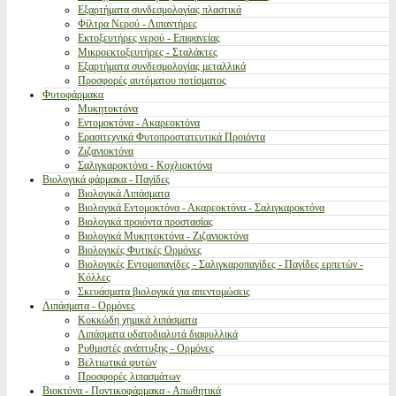
Εξαρτήματα συνδεσμολογίας πλαστικά
Φίλτρα Νερού - Λιπαντήρες
Εκτοξευτήρες νερού - Επιφανείας
Μικροεκτοξευτήρες - Σταλάκτες
Εξαρτήματα συνδεσμολογίας μεταλλικά
Προσφορές αυτόματου ποτίσματος
Φυτοφάρμακα
Μυκητοκτόνα
Εντομοκτόνα - Ακαρεοκτόνα
Ερασιτεχνικά Φυτοπροστατευτικά Προιόντα
Ζιζανιοκτόνα
Σαλιγκαροκτόνα - Κοχλιοκτόνα
Βιολογικά φάρμακα - Παγίδες
Βιολογικά Λιπάσματα
Βιολογικά Εντομοκτόνα - Ακαρεοκτόνα - Σαλιγκαροκτόνα
Βιολογικά προιόντα προστασίας
Βιολογικά Μυκητοκτόνα - Ζιζανιοκτόνα
Βιολογικές Φυτικές Ορμόνες
Βιολογικές Εντομοπαγίδες - Σαλιγκαροπαγίδες - Παγίδες ερπετών -
Κόλλες
Σκευάσματα βιολογικά για απεντομώσεις
Λιπάσματα - Ορμόνες
Κοκκώδη χημικά λιπάσματα
Λιπάσματα υδατοδιαλυτά διαφυλλικά
Ρυθμιστές ανάπτυξης - Ορμόνες
Βελτιωτικά φυτών
Προσφορές λιπασμάτων
Βιοκτόνα - Ποντικοφάρμακα - Απωθητικά