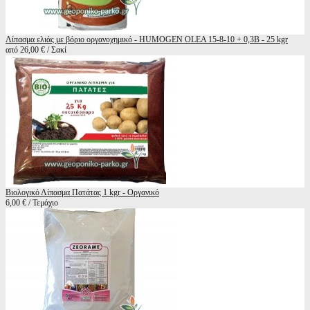
Λίπασμα ελιάς με βόριο οργανοχημικό - HUMOGEN OLEA 15-8-10 + 0,3B - 25 kgr
από 26,00 € / Σακί
Βιολογικό Λίπασμα Πατάτας 1 kgr - Οργανικό
6,00 € / Τεμάχιο