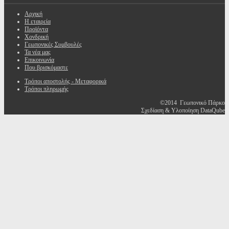
Αρχική
Η εταιρεία
Προϊόντα
Χονδρική
Γεωπονικές Συμβουλές
Τα νέα μας
Επικοινωνία
Που βρισκόμαστε
Τρόποι αποστολής - Μεταφορικά
Τρόποι πληρωμής
©2014 Γεωπονικό Πάρκο
Σχεδίαση & Υλοποίηση DataQube