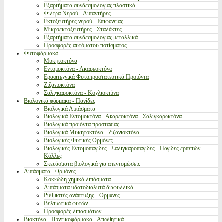
Εξαρτήματα συνδεσμολογίας πλαστικά
Φίλτρα Νερού - Λιπαντήρες
Εκτοξευτήρες νερού - Επιφανείας
Μικροεκτοξευτήρες - Σταλάκτες
Εξαρτήματα συνδεσμολογίας μεταλλικά
Προσφορές αυτόματου ποτίσματος
Φυτοφάρμακα
Μυκητοκτόνα
Εντομοκτόνα - Ακαρεοκτόνα
Ερασιτεχνικά Φυτοπροστατευτικά Προιόντα
Ζιζανιοκτόνα
Σαλιγκαροκτόνα - Κοχλιοκτόνα
Βιολογικά φάρμακα - Παγίδες
Βιολογικά Λιπάσματα
Βιολογικά Εντομοκτόνα - Ακαρεοκτόνα - Σαλιγκαροκτόνα
Βιολογικά προιόντα προστασίας
Βιολογικά Μυκητοκτόνα - Ζιζανιοκτόνα
Βιολογικές Φυτικές Ορμόνες
Βιολογικές Εντομοπαγίδες - Σαλιγκαροπαγίδες - Παγίδες ερπετών -
Κόλλες
Σκευάσματα βιολογικά για απεντομώσεις
Λιπάσματα - Ορμόνες
Κοκκώδη χημικά λιπάσματα
Λιπάσματα υδατοδιαλυτά διαφυλλικά
Ρυθμιστές ανάπτυξης - Ορμόνες
Βελτιωτικά φυτών
Προσφορές λιπασμάτων
Βιοκτόνα - Ποντικοφάρμακα - Απωθητικά