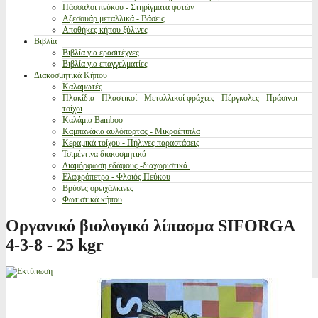
Πάσσαλοι πεύκου - Στηρίγματα φυτών
Αξεσουάρ μεταλλικά - Βάσεις
Αποθήκες κήπου ξύλινες
Βιβλία
Βιβλία για ερασιτέχνες
Βιβλία για επαγγελματίες
Διακοσμητικά Κήπου
Καλαμωτές
Πλακίδια - Πλαστικοί - Μεταλλικοί φράχτες - Πέργκολες - Πράσινοι
τοίχοι
Καλάμια Bamboo
Καμπανάκια αυλόπορτας - Μικροέπιπλα
Κεραμικά τοίχου - Πήλινες παραστάσεις
Τσιμέντινα διακοσμητικά
Διαμόρφωση εδάφους -διαχωριστικά.
Ελαφρόπετρα - Φλοιός Πεύκου
Βρύσες ορειχάλκινες
Φωτιστικά κήπου
Οργανικό βιολογικό λίπασμα SIFORGA
4-3-8 - 25 kgr