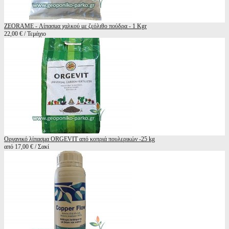
ZEORAME - Λίπασμα χαλκού με ζεόλιθο πούδρα - 1 Kgr
22,00 € / Τεμάχιο
Οργανικό λίπασμα ORGEVIT από κοπριά πουλερικών -25 kg
από 17,00 € / Σακί