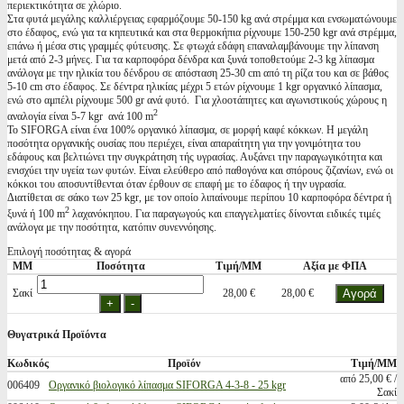
περιεκτικότητα σε χλώριο.
Στα φυτά μεγάλης καλλιέργειας εφαρμόζουμε 50-150 kg ανά στρέμμα και ενσωματώνουμε
στο έδαφος, ενώ για τα κηπευτικά και στα θερμοκήπια ρίχνουμε 150-250 kgr ανά στρέμμα,
επάνω ή μέσα στις γραμμές φύτευσης. Σε φτωχά εδάφη επαναλαμβάνουμε την λίπανση
μετά από 2-3 μήνες. Για τα καρποφόρα δένδρα και ξυνά τοποθετούμε 2-3 kg λίπασμα
ανάλογα με την ηλικία του δένδρου σε απόσταση 25-30 cm από τη ρίζα του και σε βάθος
5-10 cm στο έδαφος. Σε δέντρα ηλικίας μέχρι 5 ετών ρίχνουμε 1 kgr οργανικό λίπασμα,
ενώ στο αμπέλι ρίχνουμε 500 gr ανά φυτό. Για χλοοτάπητες και αγωνιστικούς χώρους η
2
αναλογία είναι 5-7 kgr ανά 100 m
Το SIFORGA είναι ένα 100% οργανικό λίπασμα, σε μορφή καφέ κόκκων. Η μεγάλη
ποσότητα οργανικής ουσίας που περιέχει, είναι απαραίτητη για την γονιμότητα του
εδάφους και βελτιώνει την συγκράτηση τής υγρασίας. Αυξάνει την παραγωγικότητα και
ενισχύει την υγεία των φυτών. Είναι ελεύθερο από παθογόνα και σπόρους ζιζανίων, ενώ οι
κόκκοι του αποσυντίθενται όταν έρθουν σε επαφή με το έδαφος ή την υγρασία.
Διατίθεται σε σάκο των 25 kgr, με τον οποίο λιπαίνουμε περίπου 10 καρποφόρα δέντρα ή
2
ξυνά ή 100 m
λαχανόκηπου. Για παραγωγούς και επαγγελματίες δίνονται ειδικές τιμές
ανάλογα με την ποσότητα, κατόπιν συνεννόησης.
Επιλογή ποσότητας & αγορά
ΜΜ
Ποσότητα
Τιμή/ΜΜ
Αξία με ΦΠΑ
Σακί
28,00 €
28,00 €
Θυγατρικά Προϊόντα
Κωδικός
Προϊόν
Τιμή/ΜΜ
από 25,00 € /
006409
Οργανικό βιολογικό λίπασμα SIFORGA 4-3-8 - 25 kgr
Σακί