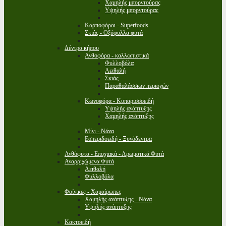
Χαμηλής μπορντούρας
Υψηλής μπορντούρας
Καρποφόροι - Superfoods
Σκιάς - Οξύφυλλα φυτά
Δέντρα κήπου
Ανθοφόρα - καλλωπιστικά
Φυλλοβόλα
Αειθαλή
Σκιάς
Παραθαλάσσιων περιοχών
Κωνοφόρα - Κυπαρισσοειδή
Υψηλής ανάπτυξης
Χαμηλής ανάπτυξης
Μίνι - Νάνα
Εσπεριδοειδή - Ξυνόδεντρα
Ανθόφυτα - Εποχιακά - Αρωματικά Φυτά
Αναρριχώμενα Φυτά
Αειθαλή
Φυλλοβόλα
Φοίνικες - Χαμαίρωπες
Χαμηλής ανάπτυξης - Νάνα
Υψηλής ανάπτυξης
Κακτοειδή