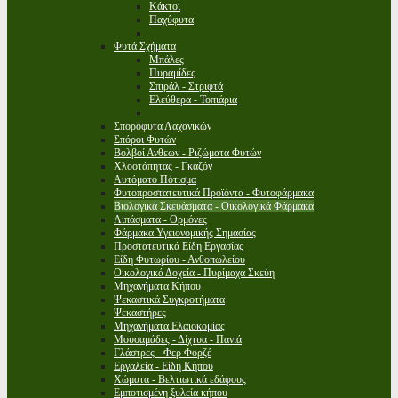
Κάκτοι
Παχύφυτα
Φυτά Σχήματα
Μπάλες
Πυραμίδες
Σπιράλ - Στριφτά
Ελεύθερα - Τοπιάρια
Σπορόφυτα Λαχανικών
Σπόροι Φυτών
Βολβοί Ανθεων - Ριζώματα Φυτών
Χλοοτάπητας - Γκαζόν
Αυτόματο Πότισμα
Φυτοπροστατευτικά Προϊόντα - Φυτοφάρμακα
Βιολογικά Σκευάσματα - Οικολογικά Φάρμακα
Λιπάσματα - Ορμόνες
Φάρμακα Υγειονομικής Σημασίας
Προστατευτικά Είδη Εργασίας
Είδη Φυτωρίου - Ανθοπωλείου
Οικολογικά Δοχεία - Πυρίμαχα Σκεύη
Μηχανήματα Κήπου
Ψεκαστικά Συγκροτήματα
Ψεκαστήρες
Μηχανήματα Ελαιοκομίας
Μουσαμάδες - Δίχτυα - Πανιά
Γλάστρες - Φερ Φορζέ
Εργαλεία - Είδη Κήπου
Χώματα - Βελτιωτικά εδάφους
Εμποτισμένη ξυλεία κήπου