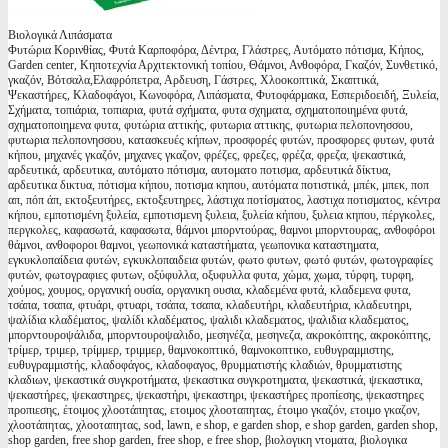
Βιολογικά Λιπάσματα
Φυτώρια Κορινθίας, Φυτά Καρποφόρα, Δέντρα, Γλάστρες, Αυτόματο πότισμα, Κήπος,
Garden center, Κηποτεχνία Αρχιτεκτονική τοπίου, Θάμνοι, Ανθοφόρα, Γκαζόν, Συνθετικό,
γκαζόν, Βότσαλα,Ελαφρόπετρα, Αρδευση, Γάστρες, Χλοοκοπτικά, Σκαπτικά,
Ψεκαστήρες, Κλαδοφάγοι, Κωνοφόρα, Λιπάσματα, Φυτοφάρμακα, Εσπεριδοειδή, Ξυλεία,
Σχήματα, τοπιάρια, τοπιαρια, φυτά σχήματα, φυτα σχηματα, σχηματοποιημένα φυτά,
σχηματοποιημενα φυτα, φυτώρια αττικής, φυτωρια αττικης, φυτωρια πελοπονησσου,
φυτωρια πελοπονησσου, κατασκευές κήπων, προσφορές φυτών, προσφορες φυτων, φυτά
κήπου, μηχανές γκαζόν, μηχανες γκαζον, φρέζες, φρεζες, φρέζα, φρεζα, ψεκαστικά,
αρδευτικά, αρδευτικα, αυτόματο πότισμα, αυτοματο ποτισμα, αρδευτικά δίκτυα,
αρδευτικα δικτυα, πότισμα κήπου, ποτισμα κηπου, αυτόματα ποτιστικά, μπέκ, μπεκ, ποπ
απ, πόπ άπ, εκτοξευτήρες, εκτοξευτηρες, λάστιχα ποτίσματος, λαστιχα ποτισματος, κέντρα
κήπου, εμποτισμένη ξυλεία, εμποτισμενη ξυλεια, ξυλεία κήπου, ξυλεια κηπου, πέργκολες,
περγκολες, καφασωτά, καφασωτα, θάμνοι μπορντούρας, θαμνοι μπορντουρας, ανθοφόροι
θάμνοι, ανθοφοροι θαμνοι, γεωπονικά καταστήματα, γεωπονικα καταστηματα,
εγκυκλοπαίδεια φυτών, εγκυκλοπαιδεια φυτών, φωτο φυτων, φωτό φυτών, φωτογραφίες
φυτών, φωτογραφιες φυτων, οξύφυλλα, οξυφυλλα φυτα, χώμα, χωμα, τύρφη, τυρφη,
χούμος, χουμος, οργανική ουσία, οργανικη ουσια, κλαδεμένα φυτά, κλαδεμενα φυτα,
τσάπα, τσαπα, φτυάρι, φτυαρι, τσάπα, τσαπα, κλαδευτήρι, κλαδευτήρια, κλαδευτηρι,
ψαλίδια κλαδέματος, ψαλίδι κλαδέματος, ψαλιδι κλαδεματος, ψαλιδια κλαδεματος,
μπορντουροψάλιδα, μπορντουροψαλιδο, μεσηνέζα, μεσηνεζα, ακροκόπτης, ακροκόπτης,
τρίμερ, τριμερ, τρίμμερ, τριμμερ, θαμνοκοπτικό, θαμνοκοπτικο, ευθυγραμμιστης,
ευθυγραμμιστής, κλαδοφάγος, κλαδοφαγος, θρυμματιστής κλαδιών, θρυμματιστης
κλαδιων, ψεκαστικά συγκροτήματα, ψεκαστικα συγκροτηματα, ψεκαστικά, ψεκαστικα,
ψεκαστήρες, ψεκαστηρες, ψεκαστήρι, ψεκαστηρι, ψεκαστήρες προπίεσης, ψεκαστηρες
προπιεσης, έτοιμος χλοοτάπητας, ετοιμος χλοοταπητας, έτοιμο γκαζόν, ετοιμο γκαζον,
χλοοτάπητας, χλοοταπητας, sod, lawn, e shop, e garden shop, e shop garden, garden shop,
shop garden, free shop garden, free shop, e free shop, βιολογικη ντοματα, βιολογικα