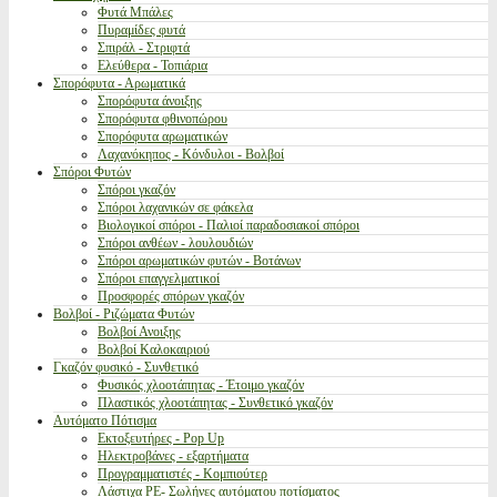
Φυτά Μπάλες
Πυραμίδες φυτά
Σπιράλ - Στριφτά
Ελεύθερα - Τοπιάρια
Σπορόφυτα - Αρωματικά
Σπορόφυτα άνοιξης
Σπορόφυτα φθινοπώρου
Σπορόφυτα αρωματικών
Λαχανόκηπος - Κόνδυλοι - Βολβοί
Σπόροι Φυτών
Σπόροι γκαζόν
Σπόροι λαχανικών σε φάκελα
Βιολογικοί σπόροι - Παλιοί παραδοσιακοί σπόροι
Σπόροι ανθέων - λουλουδιών
Σπόροι αρωματικών φυτών - Βοτάνων
Σπόροι επαγγελματικοί
Προσφορές σπόρων γκαζόν
Βολβοί - Ριζώματα Φυτών
Βολβοί Ανοιξης
Βολβοί Καλοκαιριού
Γκαζόν φυσικό - Συνθετικό
Φυσικός χλοοτάπητας - Έτοιμο γκαζόν
Πλαστικός χλοοτάπητας - Συνθετικό γκαζόν
Αυτόματο Πότισμα
Εκτοξευτήρες - Pop Up
Ηλεκτροβάνες - εξαρτήματα
Προγραμματιστές - Κομπιούτερ
Λάστιχα PE- Σωλήνες αυτόματου ποτίσματος