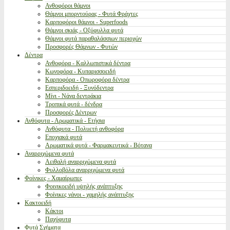
Ανθοφόροι θάμνοι
Θάμνοι μπορντούρας - Φυτά Φράχτες
Καρποφόροι θάμνοι - Superfoods
Θάμνοι σκιάς - Οξύφυλλα φυτά
Θάμνοι φυτά παραθαλάσσιων περιοχών
Προσφορές Θάμνων - Φυτών
Δέντρα
Ανθοφόρα - Καλλωπιστικά δέντρα
Κωνοφόρα - Κυπαρισσοειδή
Καρποφόρα - Οπωροφόρα δέντρα
Εσπεριδοειδή - Ξυνόδεντρα
Μίνι - Νάνα δεντράκια
Τροπικά φυτά - δένδρα
Προσφορές Δέντρων
Ανθόφυτα - Αρωματικά - Ετήσια
Ανθόφυτα - Πολυετή ανθοφόρα
Εποχιακά φυτά
Αρωματικά φυτά - Φαρμακευτικά - Βότανα
Αναρριχώμενα φυτά
Αειθαλή αναρριχώμενα φυτά
Φυλλοβόλα αναρριχώμενα φυτά
Φοίνικες - Χαμαίρωπες
Φοινικοειδή υψηλής ανάπτυξης
Φοίνικες νάνοι - χαμηλής ανάπτυξης
Κακτοειδή
Κάκτοι
Παχύφυτα
Φυτά Σχήματα