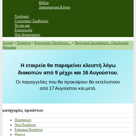
Βιβλία
Διακοσμητικά Κήπου
Χονδρική
Γεωπονικές Συμβουλές
Τα νέα μας
Επικοινωνία
Που βρισκόμαστε
Αρχική
»
Προϊόντα
»
Κατηγορίες Προϊόντων...
»
Βιολογικά Σκευάσματα - Οικολογικά
Φάρμακα
Η εταιρεία θα παραμείνει κλειστή λόγω
διακοπών από 9 μέχρι και 16 Αυγούστου.
Οι παραγγελίες που θα προκύψουν θα εκτελεστούν
από 17 Αυγούστου και μετά.
κατηγορίες
προιόντων
Προσφορές
Νέα Προϊόντα
Επίκαιρα Προϊόντα
Θάμνοι