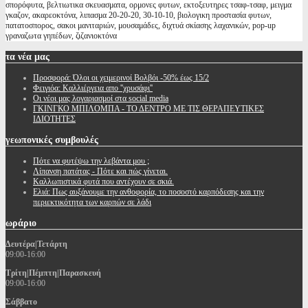
σπορόφυτα, βελτιωτικα σκευασματα, ορμονες φυτων, εκτοξευτηρες τσαφ-τσαφ, μειγμα
γκαζον, ακαρεοκτόνα, λιπασμα 20-20-20, 30-10-10, βιολογικη προστασία φυτων,
πατατοσπορος, σακοι μανιταριών, μουσαμάδες, διχτυά σκίασης λαχανικών, pop-up
γραναζωτα γηπέδων, ζιζανιοκτόνα
τα
νέα μας
Προσφορά: Όλοι οι χειμερινοί Βολβόι -50% έως 15/2
Φειγιόα: Καλλιέργεια απο ''χρυσάφι''
Oι νέοι μας λογαριασμοί στα social media
ΓΚΙΝΓΚΟ ΜΠΙΛΟΜΠΑ - ΤΟ ΔΕΝΤΡΟ ΜΕ ΤΙΣ ΘΕΡΑΠΕΥΤΙΚΕΣ
ΙΔΙΟΤΗΤΕΣ
γεωπονικές
συμβουλές
Πότε να φυτέψω την λεβάντα μου ;
Λίπανση πατάτας - Πότε και πώς γίνεται.
Καλλωπιστικά φυτά που αντέχουν σε σκιά.
Ελιά: Πως αυξάνουμε την ανθοφορία, το ποσοστό καρπόδεσης και την
περιεκτικότητα των καρπών σε λάδι
ωράριο
Δευτέρα|Τετάρτη
09:00-16:00
Τρίτη|Πέμπτη|Παρασκευή
09:00-16:00
Σάββατο