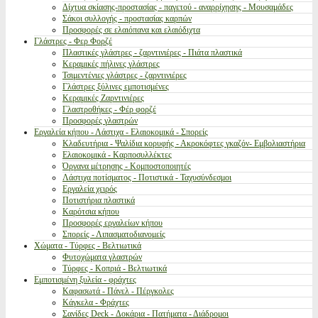
Δίχτυα σκίασης-προστασίας - παγετού - αναρρίχησης - Μουσαμάδες
Σάκοι συλλογής - προστασίας καρπών
Προσφορές σε ελαιόπανα και ελαιόδιχτα
Γλάστρες - Φερ Φορζέ
Πλαστικές γλάστρες - ζαρντινιέρες - Πιάτα πλαστικά
Κεραμικές πήλινες γλάστρες
Τσιμεντένιες γλάστρες - ζαρντινιέρες
Γλάστρες ξύλινες εμποτισμένες
Κεραμικές Ζαρντινιέρες
Γλαστροθήκες - Φέρ φορζέ
Προσφορές γλαστρών
Εργαλεία κήπου - Λάστιχα - Ελαιοκομικά - Σπορείς
Κλαδευτήρια - Ψαλίδια κορυφής - Ακροκόφτες γκαζόν- Εμβολιαστήρια
Ελαιοκομικά - Καρποσυλλέκτες
Όργανα μέτρησης - Κομποστοποιητές
Λάστιχα ποτίσματος - Ποτιστικά - Ταχυσύνδεσμοι
Εργαλεία χειρός
Ποτιστήρια πλαστικά
Καρότσια κήπου
Προσφορές εργαλείων κήπου
Σπορείς - Λιπασματοδιανομείς
Χώματα - Τύρφες - Βελτιωτικά
Φυτοχώματα γλαστρών
Τύρφες - Κοπριά - Βελτιωτικά
Εμποτισμένη ξυλεία - φράχτες
Καφασωτά - Πάνελ - Πέργκολες
Κάγκελα - Φράχτες
Σανίδες Deck - Δοκάρια - Πατήματα - Διάδρομοι