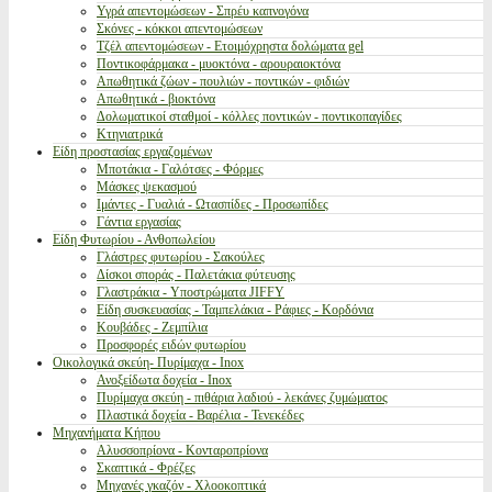
Υγρά απεντομώσεων - Σπρέυ καπνογόνα
Σκόνες - κόκκοι απεντομώσεων
Τζέλ απεντομώσεων - Ετοιμόχρηστα δολώματα gel
Ποντικοφάρμακα - μυοκτόνα - αρουραιοκτόνα
Απωθητικά ζώων - πουλιών - ποντικών - φιδιών
Απωθητικά - βιοκτόνα
Δολωματικοί σταθμοί - κόλλες ποντικών - ποντικοπαγίδες
Κτηνιατρικά
Είδη προστασίας εργαζομένων
Μποτάκια - Γαλότσες - Φόρμες
Μάσκες ψεκασμού
Ιμάντες - Γυαλιά - Ωτασπίδες - Προσωπίδες
Γάντια εργασίας
Είδη Φυτωρίου - Ανθοπωλείου
Γλάστρες φυτωρίου - Σακούλες
Δίσκοι σποράς - Παλετάκια φύτευσης
Γλαστράκια - Υποστρώματα JIFFY
Είδη συσκευασίας - Ταμπελάκια - Ράφιες - Κορδόνια
Κουβάδες - Ζεμπίλια
Προσφορές ειδών φυτωρίου
Οικολογικά σκεύη- Πυρίμαχα - Inox
Ανοξείδωτα δοχεία - Inox
Πυρίμαχα σκεύη - πιθάρια λαδιού - λεκάνες ζυμώματος
Πλαστικά δοχεία - Βαρέλια - Τενεκέδες
Μηχανήματα Κήπου
Αλυσσοπρίονα - Κονταροπρίονα
Σκαπτικά - Φρέζες
Μηχανές γκαζόν - Χλοοκοπτικά