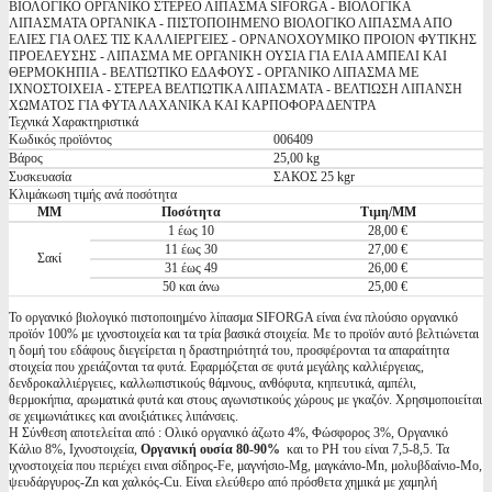
ΒΙΟΛΟΓΙΚΟ ΟΡΓΑΝΙΚΟ ΣΤΕΡΕΟ ΛΙΠΑΣΜΑ SIFORGA - ΒΙΟΛΟΓΙΚΑ
ΛΙΠΑΣΜΑΤΑ ΟΡΓΑΝΙΚΑ - ΠΙΣΤΟΠΟΙΗΜΕΝΟ ΒΙΟΛΟΓΙΚΟ ΛΙΠΑΣΜΑ ΑΠΟ
ΕΛΙΕΣ ΓΙΑ ΟΛΕΣ ΤΙΣ ΚΑΛΛΙΕΡΓΕΙΕΣ - ΟΡΝΑΝΟΧΟΥΜΙΚΟ ΠΡΟΙΟΝ ΦΥΤΙΚΗΣ
ΠΡΟΕΛΕΥΣΗΣ - ΛΙΠΑΣΜΑ ΜΕ ΟΡΓΑΝΙΚΗ ΟΥΣΙΑ ΓΙΑ ΕΛΙΑ ΑΜΠΕΛΙ ΚΑΙ
ΘΕΡΜΟΚΗΠΙΑ - ΒΕΛΤΙΩΤΙΚΟ ΕΔΑΦΟΥΣ - ΟΡΓΑΝΙΚΟ ΛΙΠΑΣΜΑ ΜΕ
ΙΧΝΟΣΤΟΙΧΕΙΑ - ΣΤΕΡΕΑ ΒΕΛΤΙΩΤΙΚΑ ΛΙΠΑΣΜΑΤΑ - ΒΕΛΤΙΩΣΗ ΛΙΠΑΝΣΗ
ΧΩΜΑΤΟΣ ΓΙΑ ΦΥΤΑ ΛΑΧΑΝΙΚΑ ΚΑΙ ΚΑΡΠΟΦΟΡΑ ΔΕΝΤΡΑ
Τεχνικά Χαρακτηριστικά
Κωδικός προϊόντος
006409
Βάρος
25,00 kg
Συσκευασία
ΣΑΚΟΣ 25 kgr
Κλιμάκωση τιμής ανά ποσότητα
ΜΜ
Ποσότητα
Τιμη/ΜΜ
1 έως 10
28,00 €
11 έως 30
27,00 €
Σακί
31 έως 49
26,00 €
50 και άνω
25,00 €
Το οργανικό βιολογικό πιστοποιημένο λίπασμα SIFORGA είναι ένα πλούσιο οργανικό
προϊόν 100% με ιχνοστοιχεία και τα τρία βασικά στοιχεία. Με το προϊόν αυτό βελτιώνεται
η δομή του εδάφους διεγείρεται η δραστηριότητά του, προσφέρονται τα απαραίτητα
στοιχεία που χρειάζονται τα φυτά. Εφαρμόζεται σε φυτά μεγάλης καλλιέργειας,
δενδροκαλλιέργειες, καλλωπιστικούς θάμνους, ανθόφυτα, κηπευτικά, αμπέλι,
θερμοκήπια, αρωματικά φυτά και στους αγωνιστικούς χώρους με γκαζόν. Χρησιμοποιείται
σε χειμωνιάτικες και ανοιξιάτικες λιπάνσεις.
Η Σύνθεση αποτελείται από : Ολικό οργανικό άζωτο 4%, Φώσφορος 3%, Οργανικό
Κάλιο 8%, Ιχνοστοιχεία,
Οργανική ουσία 80-90%
και το PΗ του είναι 7,5-8,5. Τα
ιχνοστοιχεία που περιέχει ειναι σίδηρος-Fe, μαγνήσιο-Mg, μαγκάνιο-Mn, μολυβδαίνιο-Mo,
ψευδάργυρος-Zn και χαλκός-Cu. Είναι ελεύθερο από πρόσθετα χημικά με χαμηλή