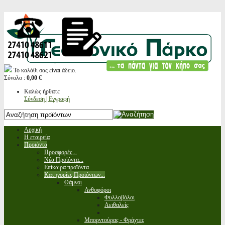
Το καλάθι σας είναι άδειο.
Σύνολο :
0,00 €
Καλώς ήρθατε
Σύνδεση | Εγγραφή
Αρχική
Η εταιρεία
Προϊόντα
Προσφορές...
Νέα Προϊόντα...
Επίκαιρα προϊόντα
Κατηγορίες Προϊόντων...
Θάμνοι
Ανθοφόροι
Φυλλοβόλοι
Αειθαλείς
Μπορντούρας - Φράχτες