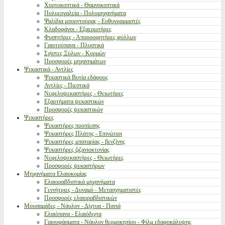
Χορτοκοπτικά - Θαμνοκοπτικά
Πολυεργαλεία - Πολυμηχανήματα
Ψαλίδια μπορντούρας - Ευθυγραμμιστές
Κλαδοφάγοι - Εξαερωτήρες
Φυσητήρες - Απορροφητήρες φύλλων
Γαιοτρύπανα - Πλυστικά
Σχίστες Ξύλων - Κορμών
Προσφορές μηχανημάτων
Ψεκαστικά - Αντλίες
Ψεκαστικά Βυτία εδάφους
Αντλίες - Πιεστικά
Νεφελοψεκαστήρες - Θειωτήρες
Εξαρτήματα ψεκαστικών
Προσφορές ψεκαστικών
Ψεκαστήρες
Ψεκαστήρες προπίεσης
Ψεκαστήρες Πλάτης - Επινώτιοι
Ψεκαστήρες μπαταρίας - βενζίνης
Ψεκαστήρες ζιζανιοκτονίας
Νεφελοψεκαστήρες - Θειωτήρες
Προσφορές ψεκαστήρων
Μηχανήματα Ελαιοκομίας
Ελαιοραβδιστικά μηχανήματα
Γεννήτριες - Δυναμό - Μετασχηματιστές
Προσφορές ελαιοραβδιστικών
Μουσαμάδες - Νάυλον - Δίχτυα - Πανιά
Ελαιόπανα - Ελαιόδιχτα
Γαιουφάσματα - Νάυλον θερμοκηπίου - Φίλμ εδαφοκάλυψης