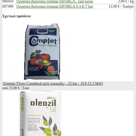
006410
Οργανικό βιολογικό λίπασμα SIFORGA - τιμή κιλού
2,00 € / kg
007496
Οργανικό βιολογικό λίπασμα SIFORGA 4-3-8 /7 kgr
12,00 € / Τεμάχιο
Σχετικά προϊόντα
Λίπασμα Τύπου Complesal μπλέ κοκκώδες - 25 kgr - 10.8.15.2 MgO
από 23,00 € / Σακί