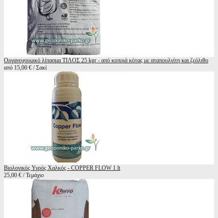
Οργανοχουμικό λίπασμα ΤΙΛΟΣ 25 kgr - από κοπριά κότας με αταπουλγίτη και ζεόλιθο
από 15,00 € / Σακί
Βιολογικός Υγρός Χαλκός - COPPER FLOW 1 lt
25,00 € / Τεμάχιο