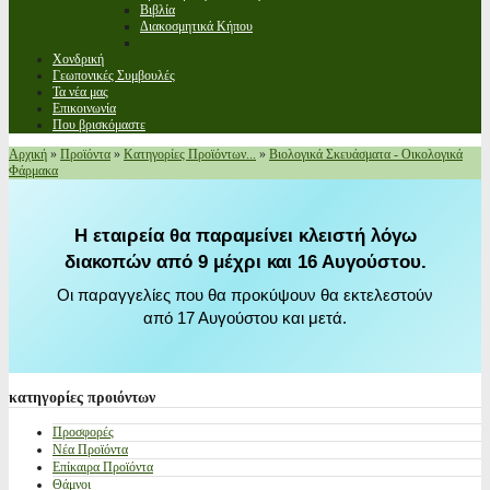
Βιβλία
Διακοσμητικά Κήπου
Χονδρική
Γεωπονικές Συμβουλές
Τα νέα μας
Επικοινωνία
Που βρισκόμαστε
Αρχική
»
Προϊόντα
»
Κατηγορίες Προϊόντων...
»
Βιολογικά Σκευάσματα - Οικολογικά
Φάρμακα
Η εταιρεία θα παραμείνει κλειστή λόγω
διακοπών από 9 μέχρι και 16 Αυγούστου.
Οι παραγγελίες που θα προκύψουν θα εκτελεστούν
από 17 Αυγούστου και μετά.
κατηγορίες
προιόντων
Προσφορές
Νέα Προϊόντα
Επίκαιρα Προϊόντα
Θάμνοι