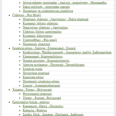
Δίχτυα σκίασης-προστασίας - παγετού - αναρρίχησης - Μουσαμάδες
Σάκοι συλλογής - προστασίας καρπών
Προσφορές σε ελαιόπανα και ελαιόδιχτα
Γλάστρες - Φερ Φορζέ
Πλαστικές γλάστρες - ζαρντινιέρες - Πιάτα πλαστικά
Κεραμικές πήλινες γλάστρες
Τσιμεντένιες γλάστρες - ζαρντινιέρες
Γλάστρες ξύλινες εμποτισμένες
Κεραμικές Ζαρντινιέρες
Γλαστροθήκες - Φέρ φορζέ
Προσφορές γλαστρών
Εργαλεία κήπου - Λάστιχα - Ελαιοκομικά - Σπορείς
Κλαδευτήρια - Ψαλίδια κορυφής - Ακροκόφτες γκαζόν- Εμβολιαστήρια
Ελαιοκομικά - Καρποσυλλέκτες
Όργανα μέτρησης - Κομποστοποιητές
Λάστιχα ποτίσματος - Ποτιστικά - Ταχυσύνδεσμοι
Εργαλεία χειρός
Ποτιστήρια πλαστικά
Καρότσια κήπου
Προσφορές εργαλείων κήπου
Σπορείς - Λιπασματοδιανομείς
Χώματα - Τύρφες - Βελτιωτικά
Φυτοχώματα γλαστρών
Τύρφες - Κοπριά - Βελτιωτικά
Εμποτισμένη ξυλεία - φράχτες
Καφασωτά - Πάνελ - Πέργκολες
Κάγκελα - Φράχτες
Σανίδες Deck - Δοκάρια - Πατήματα - Διάδρομοι