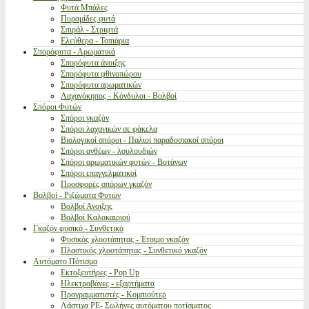
Φυτά Μπάλες
Πυραμίδες φυτά
Σπιράλ - Στριφτά
Ελεύθερα - Τοπιάρια
Σπορόφυτα - Αρωματικά
Σπορόφυτα άνοιξης
Σπορόφυτα φθινοπώρου
Σπορόφυτα αρωματικών
Λαχανόκηπος - Κόνδυλοι - Βολβοί
Σπόροι Φυτών
Σπόροι γκαζόν
Σπόροι λαχανικών σε φάκελα
Βιολογικοί σπόροι - Παλιοί παραδοσιακοί σπόροι
Σπόροι ανθέων - λουλουδιών
Σπόροι αρωματικών φυτών - Βοτάνων
Σπόροι επαγγελματικοί
Προσφορές σπόρων γκαζόν
Βολβοί - Ριζώματα Φυτών
Βολβοί Ανοιξης
Βολβοί Καλοκαιριού
Γκαζόν φυσικό - Συνθετικό
Φυσικός χλοοτάπητας - Έτοιμο γκαζόν
Πλαστικός χλοοτάπητας - Συνθετικό γκαζόν
Αυτόματο Πότισμα
Εκτοξευτήρες - Pop Up
Ηλεκτροβάνες - εξαρτήματα
Προγραμματιστές - Κομπιούτερ
Λάστιχα PE- Σωλήνες αυτόματου ποτίσματος