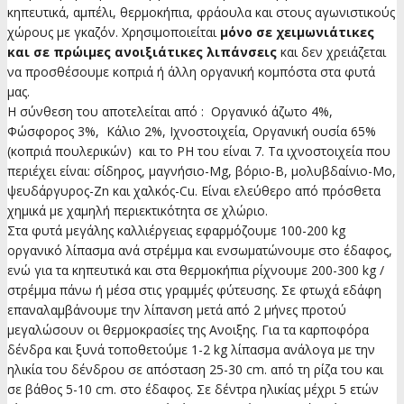
κηπευτικά, αμπέλι, θερμοκήπια, φράουλα και στους αγωνιστικούς
χώρους με γκαζόν. Χρησιμοποιείται
μόνο σε χειμωνιάτικες
και σε πρώιμες ανοιξιάτικες λιπάνσεις
και δεν χρειάζεται
να προσθέσουμε κοπριά ή άλλη οργανική κομπόστα στα φυτά
μας.
Η σύνθεση του αποτελείται από : Oργανικό άζωτο 4%,
Φώσφορος 3%, Κάλιο 2%, Ιχνοστοιχεία, Οργανική ουσία 65%
(κοπριά πουλερικών) και το PΗ του είναι 7. Τα ιχνοστοιχεία που
περιέχει είναι: σίδηρος, μαγνήσιο-Mg, βόριο-B, μολυβδαίνιο-Mo,
ψευδάργυρος-Zn και χαλκός-Cu. Είναι ελεύθερο από πρόσθετα
χημικά με χαμηλή περιεκτικότητα σε χλώριο.
Στα φυτά μεγάλης καλλιέργειας εφαρμόζουμε 100-200 kg
οργανικό λίπασμα ανά στρέμμα και ενσωματώνουμε στο έδαφος,
ενώ για τα κηπευτικά και στα θερμοκήπια ρίχνουμε 200-300 kg /
στρέμμα πάνω ή μέσα στις γραμμές φύτευσης. Σε φτωχά εδάφη
επαναλαμβάνουμε την λίπανση μετά από 2 μήνες προτού
μεγαλώσουν οι θερμοκρασίες της Ανοιξης. Για τα καρποφόρα
δένδρα και ξυνά τοποθετούμε 1-2 kg λίπασμα ανάλογα με την
ηλικία του δένδρου σε απόσταση 25-30 cm. από τη ρίζα του και
σε βάθος 5-10 cm. στο έδαφος. Σε δέντρα ηλικίας μέχρι 5 ετών