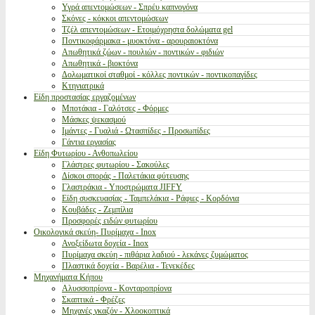
Υγρά απεντομώσεων - Σπρέυ καπνογόνα
Σκόνες - κόκκοι απεντομώσεων
Τζέλ απεντομώσεων - Ετοιμόχρηστα δολώματα gel
Ποντικοφάρμακα - μυοκτόνα - αρουραιοκτόνα
Απωθητικά ζώων - πουλιών - ποντικών - φιδιών
Απωθητικά - βιοκτόνα
Δολωματικοί σταθμοί - κόλλες ποντικών - ποντικοπαγίδες
Κτηνιατρικά
Είδη προστασίας εργαζομένων
Μποτάκια - Γαλότσες - Φόρμες
Μάσκες ψεκασμού
Ιμάντες - Γυαλιά - Ωτασπίδες - Προσωπίδες
Γάντια εργασίας
Είδη Φυτωρίου - Ανθοπωλείου
Γλάστρες φυτωρίου - Σακούλες
Δίσκοι σποράς - Παλετάκια φύτευσης
Γλαστράκια - Υποστρώματα JIFFY
Είδη συσκευασίας - Ταμπελάκια - Ράφιες - Κορδόνια
Κουβάδες - Ζεμπίλια
Προσφορές ειδών φυτωρίου
Οικολογικά σκεύη- Πυρίμαχα - Inox
Ανοξείδωτα δοχεία - Inox
Πυρίμαχα σκεύη - πιθάρια λαδιού - λεκάνες ζυμώματος
Πλαστικά δοχεία - Βαρέλια - Τενεκέδες
Μηχανήματα Κήπου
Αλυσσοπρίονα - Κονταροπρίονα
Σκαπτικά - Φρέζες
Μηχανές γκαζόν - Χλοοκοπτικά