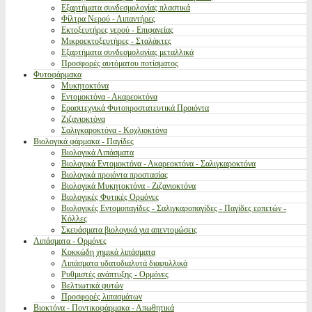
Εξαρτήματα συνδεσμολογίας πλαστικά
Φίλτρα Νερού - Λιπαντήρες
Εκτοξευτήρες νερού - Επιφανείας
Μικροεκτοξευτήρες - Σταλάκτες
Εξαρτήματα συνδεσμολογίας μεταλλικά
Προσφορές αυτόματου ποτίσματος
Φυτοφάρμακα
Μυκητοκτόνα
Εντομοκτόνα - Ακαρεοκτόνα
Ερασιτεχνικά Φυτοπροστατευτικά Προιόντα
Ζιζανιοκτόνα
Σαλιγκαροκτόνα - Κοχλιοκτόνα
Βιολογικά φάρμακα - Παγίδες
Βιολογικά Λιπάσματα
Βιολογικά Εντομοκτόνα - Ακαρεοκτόνα - Σαλιγκαροκτόνα
Βιολογικά προιόντα προστασίας
Βιολογικά Μυκητοκτόνα - Ζιζανιοκτόνα
Βιολογικές Φυτικές Ορμόνες
Βιολογικές Εντομοπαγίδες - Σαλιγκαροπαγίδες - Παγίδες ερπετών -
Κόλλες
Σκευάσματα βιολογικά για απεντομώσεις
Λιπάσματα - Ορμόνες
Κοκκώδη χημικά λιπάσματα
Λιπάσματα υδατοδιαλυτά διαφυλλικά
Ρυθμιστές ανάπτυξης - Ορμόνες
Βελτιωτικά φυτών
Προσφορές λιπασμάτων
Βιοκτόνα - Ποντικοφάρμακα - Απωθητικά