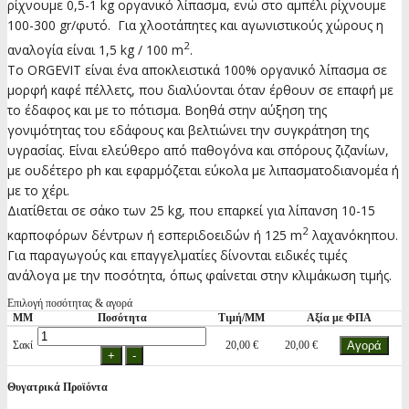
ρίχνουμε 0,5-1 kg οργανικό λίπασμα, ενώ στο αμπέλι ρίχνουμε
100-300 gr/φυτό. Για χλοοτάπητες και αγωνιστικούς χώρους η
2
αναλογία είναι 1,5 kg / 100 m
.
Το ORGEVIT είναι ένα αποκλειστικά 100% οργανικό λίπασμα σε
μορφή καφέ πέλλετς, που διαλύονται όταν έρθουν σε επαφή με
το έδαφος και με το πότισμα. Βοηθά στην αύξηση της
γονιμότητας του εδάφους και βελτιώνει την συγκράτηση της
υγρασίας. Είναι ελεύθερο από παθογόνα και σπόρους ζιζανίων,
με ουδέτερο ph και εφαρμόζεται εύκολα με λιπασματοδιανομέα ή
με το χέρι.
Διατίθεται σε σάκο των 25 kg, που επαρκεί για λίπανση 10-15
2
καρποφόρων δέντρων ή εσπεριδοειδών ή 125 m
λαχανόκηπου.
Για παραγωγούς και επαγγελματίες δίνονται ειδικές τιμές
ανάλογα με την ποσότητα, όπως φαίνεται στην κλιμάκωση τιμής.
Επιλογή ποσότητας & αγορά
ΜΜ
Ποσότητα
Τιμή/ΜΜ
Αξία με ΦΠΑ
Σακί
20,00 €
20,00 €
Θυγατρικά Προϊόντα