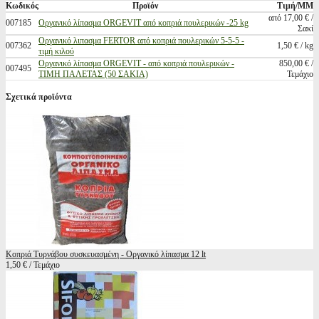
Κωδικός
Προϊόν
Τιμή/ΜΜ
από 17,00 € /
007185
Οργανικό λίπασμα ORGEVIT από κοπριά πουλερικών -25 kg
Σακί
Οργανικό λιπασμα FERTOR από κοπριά πουλερικών 5-5-5 -
007362
1,50 € / kg
τιμή κιλού
Οργανικό λίπασμα ORGEVIT - από κοπριά πουλερικών -
850,00 € /
007495
ΤΙΜΗ ΠΑΛΕΤΑΣ (50 ΣΑΚΙΑ)
Τεμάχιο
Σχετικά προϊόντα
Κοπριά Τυρνάβου συσκευασμένη - Οργανικό λίπασμα 12 lt
1,50 € / Τεμάχιο