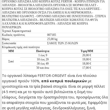
ΟΡΓΑΝΙΚΟ ΛΙΠΑΣΜΑ ΑΠΟ ΚΟΠΡΙΑ ΚΟΤΑΣ FERTOR - ΚΟΠΡΙΑ ΠΤΗΝΩΝ ΓΙΑ
ΛΙΠΑΝΣΗ - ΒΙΟΛΟΓΙΚΑ ΛΙΠΑΣΜΑΤΑ ΟΡΓΑΝΙΚΑ ΣΕ ΜΟΡΦΗ ΠΕΛΛΕΤ -
ΚΟΠΡΙΑ ΚΟΤΑΣ ΣΕ ΒΙΟΛΟΓΙΚΟ ΛΙΠΑΣΜΑ ΓΙΑ ΟΛΕΣ ΤΙΣ ΚΑΛΛΙΕΡΓΕΙΕΣ -
ΛΙΠΑΣΜΑ ΜΕ ΟΡΓΑΝΙΚΗ ΟΥΣΙΑ ΓΙΑ ΑΜΠΕΛΙ ΚΑΙ ΘΕΡΜΟΚΗΠΙΑ -
ΒΕΛΤΙΩΤΙΚΟ ΕΔΑΦΟΥΣ - ΟΡΓΑΝΙΚΟ ΛΙΠΑΣΜΑ ΜΕ ΙΧΝΟΣΤΟΙΧΕΙΑ - ΣΤΕΡΕΑ
ΒΕΛΤΙΩΤΙΚΑ ΛΙΠΑΣΜΑΤΑ - ΒΕΛΤΙΩΣΗ ΛΙΠΑΝΣΗ ΧΩΜΑΤΟΣ ΓΙΑ ΦΥΤΑ
ΛΑΧΑΝΙΚΑ ΚΑΙ ΚΑΡΠΟΦΟΡΑ ΔΕΝΤΡΑ - ΛΙΠΑΝΣΗ ΜΕ ΚΟΠΡΙΑ
ΠΟΥΛΕΡΙΚΩΝ.
Τεχνικά Χαρακτηριστικά
Κωδικός προϊόντος
007185
Βάρος
25,00 kg
Συσκευασία
ΣΑΚΟΣ ΤΩΝ 25 ΚΙΛΩΝ
Κλιμάκωση τιμής ανά ποσότητα
ΜΜ
Ποσότητα
Τιμη/ΜΜ
1 έως 9
20,00 €
10 έως 29
19,00 €
Σακί
30 έως 49
18,00 €
50 και άνω
17,00 €
Το οργανικό λίπασμα FERTOR-ORGEVIT είναι ένα πλούσιο
οργανικό προϊόν 100%,
από κοπριά πουλερικών
με
ιχνοστοιχεία και τα τρία βασικά στοιχεία. Είναι σε μορφή πέλλετ
(4-5 mm) και με το προϊόν αυτό βελτιώνεται η δομή του
εδάφους, διεγείρεται την δραστηριότητα του, προσφέρωντας όλα
τα απαραίτητα στοιχεία που χρειάζονται τα φυτά μας. Εφαρμόζετε
σε φυτά μεγάλης καλλιέργειας, δενδροκαλλιέργειες, ξυνά,