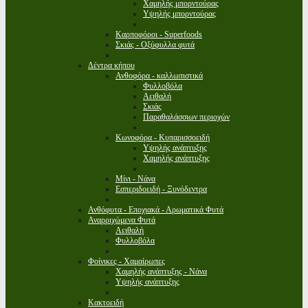
Χαμηλής μπορντούρας
Υψηλής μπορντούρας
Καρποφόροι - Superfoods
Σκιάς - Οξύφυλλα φυτά
Δέντρα κήπου
Ανθοφόρα - καλλωπιστικά
Φυλλοβόλα
Αειθαλή
Σκιάς
Παραθαλάσσιων περιοχών
Κωνοφόρα - Κυπαρισσοειδή
Υψηλής ανάπτυξης
Χαμηλής ανάπτυξης
Μίνι - Νάνα
Εσπεριδοειδή - Ξυνόδεντρα
Ανθόφυτα - Εποχιακά - Αρωματικά Φυτά
Αναρριχώμενα Φυτά
Αειθαλή
Φυλλοβόλα
Φοίνικες - Χαμαίρωπες
Χαμηλής ανάπτυξης - Νάνα
Υψηλής ανάπτυξης
Κακτοειδή