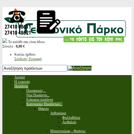
Το καλάθι σας είναι άδειο.
Σύνολο :
0,00 €
Καλώς ήρθατε
Σύνδεση | Εγγραφή
Αρχική
Η εταιρεία
Προϊόντα
Προσφορές...
Νέα Προϊόντα...
Επίκαιρα προϊόντα
Κατηγορίες Προϊόντων...
Θάμνοι
Ανθοφόροι
Φυλλοβόλοι
Αειθαλείς
Μπορντούρας - Φράχτες