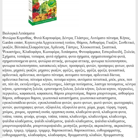
Βιολογικά Λιπάσματα
Φυτώρια Κορινθίας, Φυτά Καρποφόρα, Δέντρα, Γλάστρες, Αυτόματο πότισμα, Κήπος,
Garden center, Κηποτεχνία Αρχιτεκτονική τοπίου, Θάμνοι, Ανθοφόρα, Γκαζόν, Συνθετικό,
γκαζόν, Βότσαλα,Ελαφρόπετρα, Αρδευση, Γάστρες, Χλοοκοπτικά, Σκαπτικά,
Ψεκαστήρες, Κλαδοφάγοι, Κωνοφόρα, Λιπάσματα, Φυτοφάρμακα, Εσπεριδοειδή, Ξυλεία,
Σχήματα, τοπιάρια, τοπιαρια, φυτά σχήματα, φυτα σχηματα, σχηματοποιημένα φυτά,
σχηματοποιημενα φυτα, φυτώρια αττικής, φυτωρια αττικης, φυτωρια πελοπονησσου,
φυτωρια πελοπονησσου, κατασκευές κήπων, προσφορές φυτών, προσφορες φυτων, φυτά
κήπου, μηχανές γκαζόν, μηχανες γκαζον, φρέζες, φρεζες, φρέζα, φρεζα, ψεκαστικά,
αρδευτικά, αρδευτικα, αυτόματο πότισμα, αυτοματο ποτισμα, αρδευτικά δίκτυα,
αρδευτικα δικτυα, πότισμα κήπου, ποτισμα κηπου, αυτόματα ποτιστικά, μπέκ, μπεκ, ποπ
απ, πόπ άπ, εκτοξευτήρες, εκτοξευτηρες, λάστιχα ποτίσματος, λαστιχα ποτισματος, κέντρα
κήπου, εμποτισμένη ξυλεία, εμποτισμενη ξυλεια, ξυλεία κήπου, ξυλεια κηπου, πέργκολες,
περγκολες, καφασωτά, καφασωτα, θάμνοι μπορντούρας, θαμνοι μπορντουρας, ανθοφόροι
θάμνοι, ανθοφοροι θαμνοι, γεωπονικά καταστήματα, γεωπονικα καταστηματα,
εγκυκλοπαίδεια φυτών, εγκυκλοπαιδεια φυτών, φωτο φυτων, φωτό φυτών, φωτογραφίες
φυτών, φωτογραφιες φυτων, οξύφυλλα, οξυφυλλα φυτα, χώμα, χωμα, τύρφη, τυρφη,
χούμος, χουμος, οργανική ουσία, οργανικη ουσια, κλαδεμένα φυτά, κλαδεμενα φυτα,
τσάπα, τσαπα, φτυάρι, φτυαρι, τσάπα, τσαπα, κλαδευτήρι, κλαδευτήρια, κλαδευτηρι,
ψαλίδια κλαδέματος, ψαλίδι κλαδέματος, ψαλιδι κλαδεματος, ψαλιδια κλαδεματος,
μπορντουροψάλιδα, μπορντουροψαλιδο, μεσηνέζα, μεσηνεζα, ακροκόπτης, ακροκόπτης,
τρίμερ, τριμερ, τρίμμερ, τριμμερ, θαμνοκοπτικό, θαμνοκοπτικο, ευθυγραμμιστης,
ευθυγραμμιστής, κλαδοφάγος, κλαδοφαγος, θρυμματιστής κλαδιών, θρυμματιστης