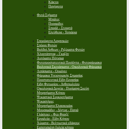
Κάκτοι
Παχύφυτα
Φυτά Σχήματα
Μπάλες
Πυραμίδες
Σπιράλ - Στριφτά
Ελεύθερα - Τοπιάρια
Σπορόφυτα Λαχανικών
Σπόροι Φυτών
Βολβοί Ανθεων - Ριζώματα Φυτών
Χλοοτάπητας - Γκαζόν
Αυτόματο Πότισμα
Φυτοπροστατευτικά Προϊόντα - Φυτοφάρμακα
Βιολογικά Σκευάσματα - Οικολογικά Φάρμακα
Λιπάσματα - Ορμόνες
Φάρμακα Υγειονομικής Σημασίας
Προστατευτικά Είδη Εργασίας
Είδη Φυτωρίου - Ανθοπωλείου
Οικολογικά Δοχεία - Πυρίμαχα Σκεύη
Μηχανήματα Κήπου
Ψεκαστικά Συγκροτήματα
Ψεκαστήρες
Μηχανήματα Ελαιοκομίας
Μουσαμάδες - Δίχτυα - Πανιά
Γλάστρες - Φερ Φορζέ
Εργαλεία - Είδη Κήπου
Χώματα - Βελτιωτικά εδάφους
Εμποτισμένη ξυλεία κήπου