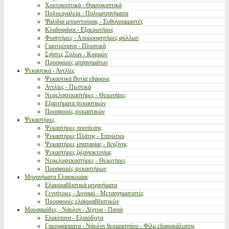
Χορτοκοπτικά - Θαμνοκοπτικά
Πολυεργαλεία - Πολυμηχανήματα
Ψαλίδια μπορντούρας - Ευθυγραμμιστές
Κλαδοφάγοι - Εξαερωτήρες
Φυσητήρες - Απορροφητήρες φύλλων
Γαιοτρύπανα - Πλυστικά
Σχίστες Ξύλων - Κορμών
Προσφορές μηχανημάτων
Ψεκαστικά - Αντλίες
Ψεκαστικά Βυτία εδάφους
Αντλίες - Πιεστικά
Νεφελοψεκαστήρες - Θειωτήρες
Εξαρτήματα ψεκαστικών
Προσφορές ψεκαστικών
Ψεκαστήρες
Ψεκαστήρες προπίεσης
Ψεκαστήρες Πλάτης - Επινώτιοι
Ψεκαστήρες μπαταρίας - βενζίνης
Ψεκαστήρες ζιζανιοκτονίας
Νεφελοψεκαστήρες - Θειωτήρες
Προσφορές ψεκαστήρων
Μηχανήματα Ελαιοκομίας
Ελαιοραβδιστικά μηχανήματα
Γεννήτριες - Δυναμό - Μετασχηματιστές
Προσφορές ελαιοραβδιστικών
Μουσαμάδες - Νάυλον - Δίχτυα - Πανιά
Ελαιόπανα - Ελαιόδιχτα
Γαιουφάσματα - Νάυλον θερμοκηπίου - Φίλμ εδαφοκάλυψης