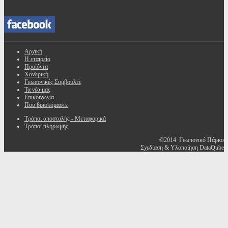
Αρχική
Η εταιρεία
Προϊόντα
Χονδρική
Γεωπονικές Συμβουλές
Τα νέα μας
Επικοινωνία
Που βρισκόμαστε
Τρόποι αποστολής - Μεταφορικά
Τρόποι πληρωμής
©2014 Γεωπονικό Πάρκο
Σχεδίαση & Υλοποίηση DataQube