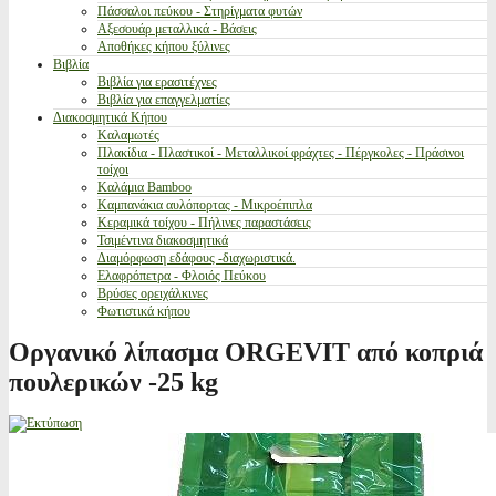
Πάσσαλοι πεύκου - Στηρίγματα φυτών
Αξεσουάρ μεταλλικά - Βάσεις
Αποθήκες κήπου ξύλινες
Βιβλία
Βιβλία για ερασιτέχνες
Βιβλία για επαγγελματίες
Διακοσμητικά Κήπου
Καλαμωτές
Πλακίδια - Πλαστικοί - Μεταλλικοί φράχτες - Πέργκολες - Πράσινοι
τοίχοι
Καλάμια Bamboo
Καμπανάκια αυλόπορτας - Μικροέπιπλα
Κεραμικά τοίχου - Πήλινες παραστάσεις
Τσιμέντινα διακοσμητικά
Διαμόρφωση εδάφους -διαχωριστικά.
Ελαφρόπετρα - Φλοιός Πεύκου
Βρύσες ορειχάλκινες
Φωτιστικά κήπου
Οργανικό λίπασμα ORGEVIT από κοπριά
πουλερικών -25 kg