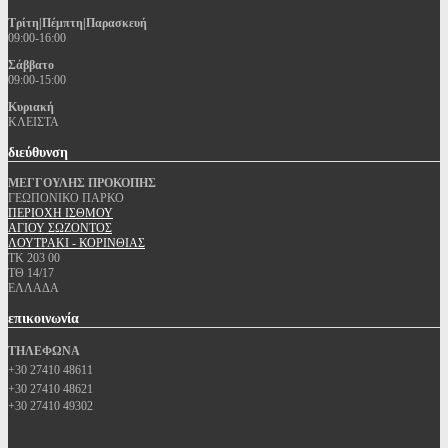
Τρίτη|Πέμπτη|Παρασκευή
09:00-16:00
Σάββατο
09:00-15:00
Κυριακή
ΚΛΕΙΣΤΑ
διεύθυνση
ΜΕΓΓΟΥΛΗΣ ΠΡΟΚΟΠΗΣ
ΓΕΩΠΟΝΙΚΟ ΠΑΡΚΟ
ΠΕΡΙΟΧΗ ΙΣΘΜΟΥ
ΑΓΙΟΥ ΣΩΖΟΝΤΟΣ
ΛΟΥΤΡΑΚΙ - ΚΟΡΙΝΘΙΑΣ
ΤΚ 203 00
ΤΘ 14/17
ΕΛΛΑΔΑ
επικοινωνία
ΤΗΛΕΦΩΝΑ
+30 27410 48611
+30 27410 48621
+30 27410 49302