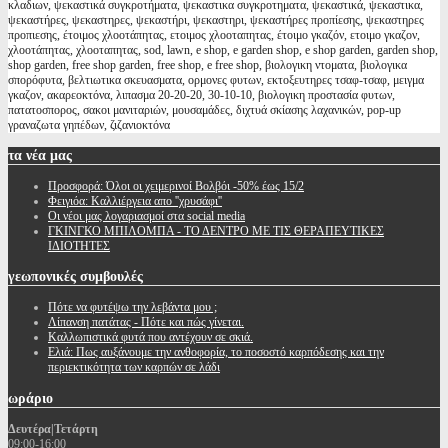
κλαδιων, ψεκαστικά συγκροτήματα, ψεκαστικα συγκροτηματα, ψεκαστικά, ψεκαστικα,
ψεκαστήρες, ψεκαστηρες, ψεκαστήρι, ψεκαστηρι, ψεκαστήρες προπίεσης, ψεκαστηρες
προπιεσης, έτοιμος χλοοτάπητας, ετοιμος χλοοταπητας, έτοιμο γκαζόν, ετοιμο γκαζον,
χλοοτάπητας, χλοοταπητας, sod, lawn, e shop, e garden shop, e shop garden, garden shop,
shop garden, free shop garden, free shop, e free shop, βιολογικη ντοματα, βιολογικα
σπορόφυτα, βελτιωτικα σκευασματα, ορμονες φυτων, εκτοξευτηρες τσαφ-τσαφ, μειγμα
γκαζον, ακαρεοκτόνα, λιπασμα 20-20-20, 30-10-10, βιολογικη προστασία φυτων,
πατατοσπορος, σακοι μανιταριών, μουσαμάδες, διχτυά σκίασης λαχανικών, pop-up
γραναζωτα γηπέδων, ζιζανιοκτόνα
τα
νέα μας
Προσφορά: Όλοι οι χειμερινοί Βολβόι -50% έως 15/2
Φειγιόα: Καλλιέργεια απο ''χρυσάφι''
Oι νέοι μας λογαριασμοί στα social media
ΓΚΙΝΓΚΟ ΜΠΙΛΟΜΠΑ - ΤΟ ΔΕΝΤΡΟ ΜΕ ΤΙΣ ΘΕΡΑΠΕΥΤΙΚΕΣ
ΙΔΙΟΤΗΤΕΣ
γεωπονικές
συμβουλές
Πότε να φυτέψω την λεβάντα μου ;
Λίπανση πατάτας - Πότε και πώς γίνεται.
Καλλωπιστικά φυτά που αντέχουν σε σκιά.
Ελιά: Πως αυξάνουμε την ανθοφορία, το ποσοστό καρπόδεσης και την
περιεκτικότητα των καρπών σε λάδι
ωράριο
Δευτέρα|Τετάρτη
09:00-16:00