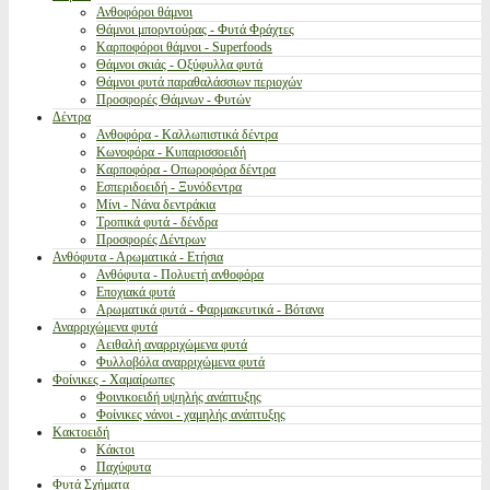
Ανθοφόροι θάμνοι
Θάμνοι μπορντούρας - Φυτά Φράχτες
Καρποφόροι θάμνοι - Superfoods
Θάμνοι σκιάς - Οξύφυλλα φυτά
Θάμνοι φυτά παραθαλάσσιων περιοχών
Προσφορές Θάμνων - Φυτών
Δέντρα
Ανθοφόρα - Καλλωπιστικά δέντρα
Κωνοφόρα - Κυπαρισσοειδή
Καρποφόρα - Οπωροφόρα δέντρα
Εσπεριδοειδή - Ξυνόδεντρα
Μίνι - Νάνα δεντράκια
Τροπικά φυτά - δένδρα
Προσφορές Δέντρων
Ανθόφυτα - Αρωματικά - Ετήσια
Ανθόφυτα - Πολυετή ανθοφόρα
Εποχιακά φυτά
Αρωματικά φυτά - Φαρμακευτικά - Βότανα
Αναρριχώμενα φυτά
Αειθαλή αναρριχώμενα φυτά
Φυλλοβόλα αναρριχώμενα φυτά
Φοίνικες - Χαμαίρωπες
Φοινικοειδή υψηλής ανάπτυξης
Φοίνικες νάνοι - χαμηλής ανάπτυξης
Κακτοειδή
Κάκτοι
Παχύφυτα
Φυτά Σχήματα