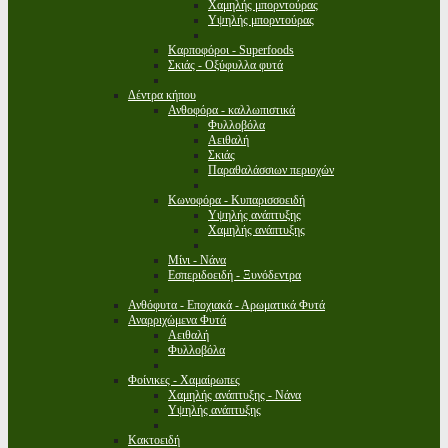
Χαμηλής μπορντούρας
Υψηλής μπορντούρας
Καρποφόροι - Superfoods
Σκιάς - Οξύφυλλα φυτά
Δέντρα κήπου
Ανθοφόρα - καλλωπιστικά
Φυλλοβόλα
Αειθαλή
Σκιάς
Παραθαλάσσιων περιοχών
Κωνοφόρα - Κυπαρισσοειδή
Υψηλής ανάπτυξης
Χαμηλής ανάπτυξης
Μίνι - Νάνα
Εσπεριδοειδή - Ξυνόδεντρα
Ανθόφυτα - Εποχιακά - Αρωματικά Φυτά
Αναρριχώμενα Φυτά
Αειθαλή
Φυλλοβόλα
Φοίνικες - Χαμαίρωπες
Χαμηλής ανάπτυξης - Νάνα
Υψηλής ανάπτυξης
Κακτοειδή