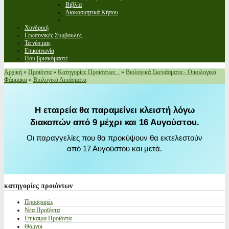
Βιβλία
Διακοσμητικά Κήπου
Χονδρική
Γεωπονικές Συμβουλές
Τα νέα μας
Επικοινωνία
Που βρισκόμαστε
Αρχική
»
Προϊόντα
»
Κατηγορίες Προϊόντων...
»
Βιολογικά Σκευάσματα - Οικολογικά
Φάρμακα
»
Βιολογικά Λιπάσματα
Η εταιρεία θα παραμείνει κλειστή λόγω
διακοπών από 9 μέχρι και 16 Αυγούστου.
Οι παραγγελίες που θα προκύψουν θα εκτελεστούν
από 17 Αυγούστου και μετά.
κατηγορίες
προιόντων
Προσφορές
Νέα Προϊόντα
Επίκαιρα Προϊόντα
Θάμνοι