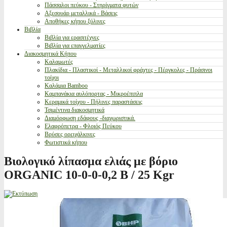
Πάσσαλοι πεύκου - Στηρίγματα φυτών
Αξεσουάρ μεταλλικά - Βάσεις
Αποθήκες κήπου ξύλινες
Βιβλία
Βιβλία για ερασιτέχνες
Βιβλία για επαγγελματίες
Διακοσμητικά Κήπου
Καλαμωτές
Πλακίδια - Πλαστικοί - Μεταλλικοί φράχτες - Πέργκολες - Πράσινοι
τοίχοι
Καλάμια Bamboo
Καμπανάκια αυλόπορτας - Μικροέπιπλα
Κεραμικά τοίχου - Πήλινες παραστάσεις
Τσιμέντινα διακοσμητικά
Διαμόρφωση εδάφους -διαχωριστικά.
Ελαφρόπετρα - Φλοιός Πεύκου
Βρύσες ορειχάλκινες
Φωτιστικά κήπου
Βιολογικό λίπασμα ελιάς με βόριο
ORGANIC 10-0-0-0,2 B / 25 Kgr