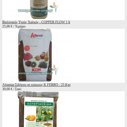
Βιολογικός Υγρός Χαλκός - COPPER FLOW 1 lt
25,00 € / Τεμάχιο
Λίπασμα Σιδήρου σε κόκκους K FERRO - 25 Kgr
30,00 € / Σακί