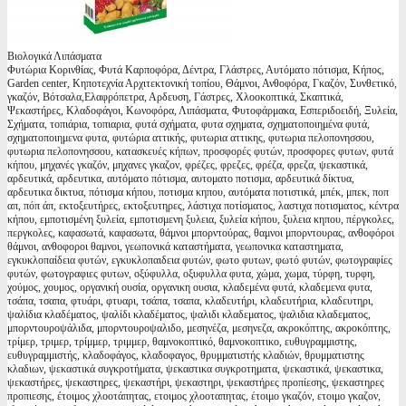
Βιολογικά Λιπάσματα
Φυτώρια Κορινθίας, Φυτά Καρποφόρα, Δέντρα, Γλάστρες, Αυτόματο πότισμα, Κήπος,
Garden center, Κηποτεχνία Αρχιτεκτονική τοπίου, Θάμνοι, Ανθοφόρα, Γκαζόν, Συνθετικό,
γκαζόν, Βότσαλα,Ελαφρόπετρα, Αρδευση, Γάστρες, Χλοοκοπτικά, Σκαπτικά,
Ψεκαστήρες, Κλαδοφάγοι, Κωνοφόρα, Λιπάσματα, Φυτοφάρμακα, Εσπεριδοειδή, Ξυλεία,
Σχήματα, τοπιάρια, τοπιαρια, φυτά σχήματα, φυτα σχηματα, σχηματοποιημένα φυτά,
σχηματοποιημενα φυτα, φυτώρια αττικής, φυτωρια αττικης, φυτωρια πελοπονησσου,
φυτωρια πελοπονησσου, κατασκευές κήπων, προσφορές φυτών, προσφορες φυτων, φυτά
κήπου, μηχανές γκαζόν, μηχανες γκαζον, φρέζες, φρεζες, φρέζα, φρεζα, ψεκαστικά,
αρδευτικά, αρδευτικα, αυτόματο πότισμα, αυτοματο ποτισμα, αρδευτικά δίκτυα,
αρδευτικα δικτυα, πότισμα κήπου, ποτισμα κηπου, αυτόματα ποτιστικά, μπέκ, μπεκ, ποπ
απ, πόπ άπ, εκτοξευτήρες, εκτοξευτηρες, λάστιχα ποτίσματος, λαστιχα ποτισματος, κέντρα
κήπου, εμποτισμένη ξυλεία, εμποτισμενη ξυλεια, ξυλεία κήπου, ξυλεια κηπου, πέργκολες,
περγκολες, καφασωτά, καφασωτα, θάμνοι μπορντούρας, θαμνοι μπορντουρας, ανθοφόροι
θάμνοι, ανθοφοροι θαμνοι, γεωπονικά καταστήματα, γεωπονικα καταστηματα,
εγκυκλοπαίδεια φυτών, εγκυκλοπαιδεια φυτών, φωτο φυτων, φωτό φυτών, φωτογραφίες
φυτών, φωτογραφιες φυτων, οξύφυλλα, οξυφυλλα φυτα, χώμα, χωμα, τύρφη, τυρφη,
χούμος, χουμος, οργανική ουσία, οργανικη ουσια, κλαδεμένα φυτά, κλαδεμενα φυτα,
τσάπα, τσαπα, φτυάρι, φτυαρι, τσάπα, τσαπα, κλαδευτήρι, κλαδευτήρια, κλαδευτηρι,
ψαλίδια κλαδέματος, ψαλίδι κλαδέματος, ψαλιδι κλαδεματος, ψαλιδια κλαδεματος,
μπορντουροψάλιδα, μπορντουροψαλιδο, μεσηνέζα, μεσηνεζα, ακροκόπτης, ακροκόπτης,
τρίμερ, τριμερ, τρίμμερ, τριμμερ, θαμνοκοπτικό, θαμνοκοπτικο, ευθυγραμμιστης,
ευθυγραμμιστής, κλαδοφάγος, κλαδοφαγος, θρυμματιστής κλαδιών, θρυμματιστης
κλαδιων, ψεκαστικά συγκροτήματα, ψεκαστικα συγκροτηματα, ψεκαστικά, ψεκαστικα,
ψεκαστήρες, ψεκαστηρες, ψεκαστήρι, ψεκαστηρι, ψεκαστήρες προπίεσης, ψεκαστηρες
προπιεσης, έτοιμος χλοοτάπητας, ετοιμος χλοοταπητας, έτοιμο γκαζόν, ετοιμο γκαζον,