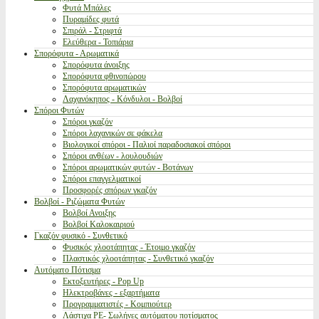
Φυτά Μπάλες
Πυραμίδες φυτά
Σπιράλ - Στριφτά
Ελεύθερα - Τοπιάρια
Σπορόφυτα - Αρωματικά
Σπορόφυτα άνοιξης
Σπορόφυτα φθινοπώρου
Σπορόφυτα αρωματικών
Λαχανόκηπος - Κόνδυλοι - Βολβοί
Σπόροι Φυτών
Σπόροι γκαζόν
Σπόροι λαχανικών σε φάκελα
Βιολογικοί σπόροι - Παλιοί παραδοσιακοί σπόροι
Σπόροι ανθέων - λουλουδιών
Σπόροι αρωματικών φυτών - Βοτάνων
Σπόροι επαγγελματικοί
Προσφορές σπόρων γκαζόν
Βολβοί - Ριζώματα Φυτών
Βολβοί Ανοιξης
Βολβοί Καλοκαιριού
Γκαζόν φυσικό - Συνθετικό
Φυσικός χλοοτάπητας - Έτοιμο γκαζόν
Πλαστικός χλοοτάπητας - Συνθετικό γκαζόν
Αυτόματο Πότισμα
Εκτοξευτήρες - Pop Up
Ηλεκτροβάνες - εξαρτήματα
Προγραμματιστές - Κομπιούτερ
Λάστιχα PE- Σωλήνες αυτόματου ποτίσματος