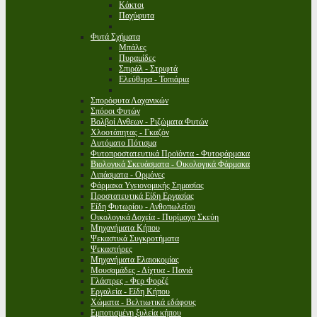
Κάκτοι
Παχύφυτα
Φυτά Σχήματα
Μπάλες
Πυραμίδες
Σπιράλ - Στριφτά
Ελεύθερα - Τοπιάρια
Σπορόφυτα Λαχανικών
Σπόροι Φυτών
Βολβοί Ανθεων - Ριζώματα Φυτών
Χλοοτάπητας - Γκαζόν
Αυτόματο Πότισμα
Φυτοπροστατευτικά Προϊόντα - Φυτοφάρμακα
Βιολογικά Σκευάσματα - Οικολογικά Φάρμακα
Λιπάσματα - Ορμόνες
Φάρμακα Υγειονομικής Σημασίας
Προστατευτικά Είδη Εργασίας
Είδη Φυτωρίου - Ανθοπωλείου
Οικολογικά Δοχεία - Πυρίμαχα Σκεύη
Μηχανήματα Κήπου
Ψεκαστικά Συγκροτήματα
Ψεκαστήρες
Μηχανήματα Ελαιοκομίας
Μουσαμάδες - Δίχτυα - Πανιά
Γλάστρες - Φερ Φορζέ
Εργαλεία - Είδη Κήπου
Χώματα - Βελτιωτικά εδάφους
Εμποτισμένη ξυλεία κήπου