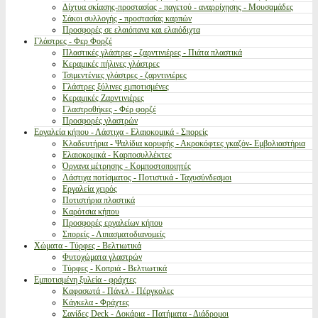
Δίχτυα σκίασης-προστασίας - παγετού - αναρρίχησης - Μουσαμάδες
Σάκοι συλλογής - προστασίας καρπών
Προσφορές σε ελαιόπανα και ελαιόδιχτα
Γλάστρες - Φερ Φορζέ
Πλαστικές γλάστρες - ζαρντινιέρες - Πιάτα πλαστικά
Κεραμικές πήλινες γλάστρες
Τσιμεντένιες γλάστρες - ζαρντινιέρες
Γλάστρες ξύλινες εμποτισμένες
Κεραμικές Ζαρντινιέρες
Γλαστροθήκες - Φέρ φορζέ
Προσφορές γλαστρών
Εργαλεία κήπου - Λάστιχα - Ελαιοκομικά - Σπορείς
Κλαδευτήρια - Ψαλίδια κορυφής - Ακροκόφτες γκαζόν- Εμβολιαστήρια
Ελαιοκομικά - Καρποσυλλέκτες
Όργανα μέτρησης - Κομποστοποιητές
Λάστιχα ποτίσματος - Ποτιστικά - Ταχυσύνδεσμοι
Εργαλεία χειρός
Ποτιστήρια πλαστικά
Καρότσια κήπου
Προσφορές εργαλείων κήπου
Σπορείς - Λιπασματοδιανομείς
Χώματα - Τύρφες - Βελτιωτικά
Φυτοχώματα γλαστρών
Τύρφες - Κοπριά - Βελτιωτικά
Εμποτισμένη ξυλεία - φράχτες
Καφασωτά - Πάνελ - Πέργκολες
Κάγκελα - Φράχτες
Σανίδες Deck - Δοκάρια - Πατήματα - Διάδρομοι