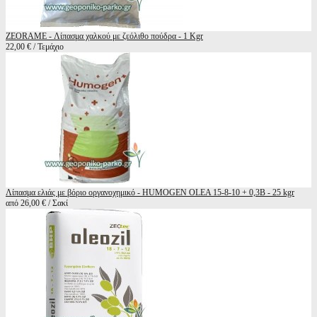
ZEORAME - Λίπασμα χαλκού με ζεόλιθο πούδρα - 1 Kgr
22,00 € / Τεμάχιο
Λίπασμα ελιάς με βόριο οργανοχημικό - HUMOGEN OLEA 15-8-10 + 0,3B - 25 kgr
από 26,00 € / Σακί