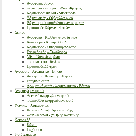
Ανθοφόροι θάμνοι
Θάμνοι μπορντούρας - Φυτά Φράχτες
Καρποφόροι θάμνοι - Superfoods
Θάμνοι σκιάς - Οξύφυλλα φυτά
Θάμνοι φυτά παραθαλάσσιων περιοχών
Προσφορές Θάμνων - Φυτών
Δέντρα
Ανθοφόρα - Καλλωπιστικά δέντρα
Κωνοφόρα - Κυπαρισσοειδή
Καρποφόρα - Οπωροφόρα δέντρα
Εσπεριδοειδή - Ξυνόδεντρα
Μίνι - Νάνα δεντράκια
Τροπικά φυτά - δένδρα
Προσφορές Δέντρων
Ανθόφυτα - Αρωματικά - Ετήσια
Ανθόφυτα - Πολυετή ανθοφόρα
Εποχιακά φυτά
Αρωματικά φυτά - Φαρμακευτικά - Βότανα
Αναρριχώμενα φυτά
Αειθαλή αναρριχώμενα φυτά
Φυλλοβόλα αναρριχώμενα φυτά
Φοίνικες - Χαμαίρωπες
Φοινικοειδή υψηλής ανάπτυξης
Φοίνικες νάνοι - χαμηλής ανάπτυξης
Κακτοειδή
Κάκτοι
Παχύφυτα
Φυτά Σχήματα