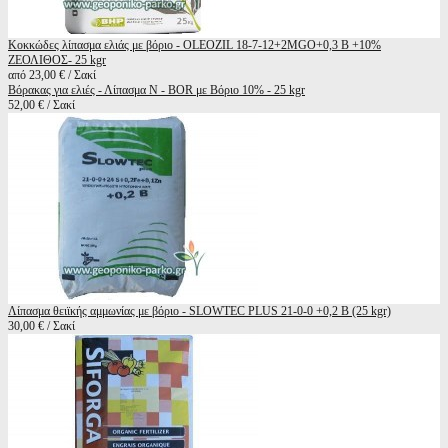
Κοκκώδες λίπασμα ελιάς με βόριο - OLEOZIL 18-7-12+2MGO+0,3 B +10%
ΖΕΟΛΙΘΟΣ- 25 kgr
από 23,00 € / Σακί
Βόρακας για ελιές - Λίπασμα N - BOR με Βόριο 10% - 25 kgr
52,00 € / Σακί
Λίπασμα θειϊκής αμμωνίας με βόριο - SLOWTEC PLUS 21-0-0 +0,2 B (25 kgr)
30,00 € / Σακί