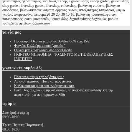
χλοοτάπητας, χλοοταπητας, sod, lawn, e shop, e garden shop, e shop garden, garden shop,
shop garden, free shop garden, free shop, e free shop, βιολογικη ντοματα, βιολογικα
σπορόφυτα, βελτιωτικα σκευασματα, ορμονες φυτων, εκτοξευτηρες τσαφ-τσαφ, μειγμα
γκαζον, ακαρεοκτόνα, λιπασμα 20-20-20, 30-10-10, βιολογικη προστασία φυτων,
πατατοσπορος, σακοι μανιταριών, μουσαμάδες, διχτυά σκίασης λαχανικών, pop-up
γραναζωτα γηπέδων, ζιζανιοκτόνα
τα
νέα μας
Προσφορά: Όλοι οι χειμερινοί Βολβόι -50% έως 15/2
Φειγιόα: Καλλιέργεια απο ''χρυσάφι''
Oι νέοι μας λογαριασμοί στα social media
ΓΚΙΝΓΚΟ ΜΠΙΛΟΜΠΑ - ΤΟ ΔΕΝΤΡΟ ΜΕ ΤΙΣ ΘΕΡΑΠΕΥΤΙΚΕΣ
ΙΔΙΟΤΗΤΕΣ
γεωπονικές
συμβουλές
Πότε να φυτέψω την λεβάντα μου ;
Λίπανση πατάτας - Πότε και πώς γίνεται.
Καλλωπιστικά φυτά που αντέχουν σε σκιά.
Ελιά: Πως αυξάνουμε την ανθοφορία, το ποσοστό καρπόδεσης και την
περιεκτικότητα των καρπών σε λάδι
ωράριο
Δευτέρα|Τετάρτη
09:00-16:00
Τρίτη|Πέμπτη|Παρασκευή
09:00-16:00