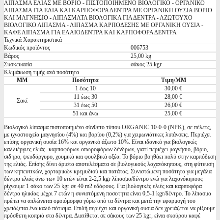
ΛΙΠΑΣΜΑ ΕΛΙΑΣ ΜΕ ΒΟΡΙΟ - ΠΙΣΤΟΠΟΙΗΜΕΝΟ ΒΙΟΛΟΓΙΚΟ - ΟΡΓΑΝΙΚΟ
ΛΙΠΑΣΜΑ ΓΙΑ ΕΛΙΑ ΚΑΙ ΚΑΡΠΟΦΟΡΑ ΔΕΝΤΡΑ ΜΕ ΟΡΓΑΝΙΚΗ ΟΥΣΙΑ ΒΟΡΙΟ
ΚΑΙ ΜΑΓΝΗΣΙΟ - ΛΙΠΑΣΜΑΤΑ ΒΙΟΛΟΓΙΚΑ ΓΙΑ ΔΕΝΤΡΑ - ΑΖΩΤΟΥΧΟ
ΒΙΟΛΟΓΙΚΟ ΛΙΠΑΣΜΑ - ΛΙΠΑΣΜΑ ΚΑΡΠΟΔΕΣΗΣ ΜΕ ΟΡΓΑΝΙΚΗ ΟΥΣΙΑ -
ΚΑΦΕ ΛΙΠΑΣΜΑ ΓΙΑ ΕΛΑΙΟΔΕΝΤΡΑ ΚΑΙ ΚΑΡΠΟΦΟΡΑ ΔΕΝΤΡΑ
Τεχνικά Χαρακτηριστικά
Κωδικός προϊόντος
006753
Βάρος
25,00 kg
Συσκευασία
σάκος 25 kgr
Κλιμάκωση τιμής ανά ποσότητα
ΜΜ
Ποσότητα
Τιμη/ΜΜ
1 έως 10
30,00 €
11 έως 30
28,00 €
Σακί
31 έως 50
26,00 €
51 και άνω
25,00 €
Βιολογικό λίπασμα πιστοποιημένο σύνθετο τύπου ORGANIC 10-0-0 (NPK), σε πέλετς,
με ιχνοστοιχεία μαγνησίου (4%) και βορίου (0,2%) για χειμωνιάτικες λιπάνσεις. Περιέχει
επίσης οργανική ουσία 16% και οργανικό άζωτο 10%. Είναι ιδανικό για βιολογικές
καλλιέργιες ελιάς -καρποφόρων-οπωροφόρων δένδρων, γιατί περιέχει μαγνήσιο, βόριο,
σιδηρο, ψευδάργυρο, χουμικά και φουλβικά οξέα. Το βόριο βοηθάει πολύ στην καρπόδεση
της ελιάς. Επίσης δίνει άριστα αποτελέσματα σε βιολογικούς λαχανόκηπους, στη φύτευση
των κηπευτικών, χορταρικών κρεμυδιού και πατάτας. Συνιστώμενη ποσότητα για μεγάλα
δέντρα ελιάς άνω των 10 ετών είναι 2-2,5 kgr λίπασμα/δέντρο ενώ για λαχανόκηπους
ρίχνουμε 1 σάκο των 25 kgr σε 40 m2 εδάφους. Για βιολογικές ελιές και καρποφόρα
δέντρα ηλικίας μέχρι 7 ετών η συνιστόμενη ποσοτητα είναι 0,5-1 kgr/δέντρο. Το λίπασμα
πρέπει να απλώνεται ομοιόμορφα γύρω από τα δέντρα και μετά την εφαρμογή του
χρειάζεται ένα καλό πότισμα. Επιδή περιέχει και οργανική ουσία δεν χρειάζεται να ρίξουμε
πρόσθετη κοπριά στα δέντρα. Διατίθεται σε σάκους των 25 kgr, είναι σκούρου καφέ