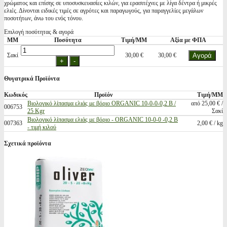
χρώματος και επίσης σε υποσυσκευασίες κιλών, για ερασιτέχνες με λίγα δέντρα ή μικρές
ελιές. Δίνονται ειδικές τιμές σε αγρότες και παραγωγούς, για παραγγελίες μεγάλων
ποσοτήτων, άνω του ενός τόνου.
Επιλογή ποσότητας & αγορά
ΜΜ
Ποσότητα
Τιμή/ΜΜ
Αξία με ΦΠΑ
Σακί
30,00 €
30,00 €
Θυγατρικά Προϊόντα
Κωδικός
Προϊόν
Τιμή/ΜΜ
Βιολογικό λίπασμα ελιάς με βόριο ORGANIC 10-0-0-0,2 B /
από 25,00 € /
006753
25 Kgr
Σακί
Βιολογικό λίπασμα ελιάς με βόριο - ORGANIC 10-0-0 -0,2 B
007363
2,00 € / kg
- τιμή κιλού
Σχετικά προϊόντα