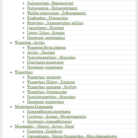
Χορτοκοπτικά - Θαμνοκοπτικά
Πολυεργαλεία - Πολυμηχανήματα
Ψαλίδια μπορντούρας - Ευθυγραμμιστές
Κλαδοφάγοι - Εξαερωτήρες
Φυσητήρες - Απορροφητήρες φύλλων
Γαιοτρύπανα - Πλυστικά
Σχίστες Ξύλων - Κορμών
Προσφορές μηχανημάτων
Ψεκαστικά - Αντλίες
Ψεκαστικά Βυτία εδάφους
Αντλίες - Πιεστικά
Νεφελοψεκαστήρες - Θειωτήρες
Εξαρτήματα ψεκαστικών
Προσφορές ψεκαστικών
Ψεκαστήρες
Ψεκαστήρες προπίεσης
Ψεκαστήρες Πλάτης - Επινώτιοι
Ψεκαστήρες μπαταρίας - βενζίνης
Ψεκαστήρες ζιζανιοκτονίας
Νεφελοψεκαστήρες - Θειωτήρες
Προσφορές ψεκαστήρων
Μηχανήματα Ελαιοκομίας
Ελαιοραβδιστικά μηχανήματα
Γεννήτριες - Δυναμό - Μετασχηματιστές
Προσφορές ελαιοραβδιστικών
Μουσαμάδες - Νάυλον - Δίχτυα - Πανιά
Ελαιόπανα - Ελαιόδιχτα
Γαιουφάσματα - Νάυλον θερμοκηπίου - Φίλμ εδαφοκάλυψης