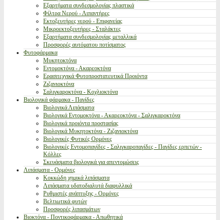
Εξαρτήματα συνδεσμολογίας πλαστικά
Φίλτρα Νερού - Λιπαντήρες
Εκτοξευτήρες νερού - Επιφανείας
Μικροεκτοξευτήρες - Σταλάκτες
Εξαρτήματα συνδεσμολογίας μεταλλικά
Προσφορές αυτόματου ποτίσματος
Φυτοφάρμακα
Μυκητοκτόνα
Εντομοκτόνα - Ακαρεοκτόνα
Ερασιτεχνικά Φυτοπροστατευτικά Προιόντα
Ζιζανιοκτόνα
Σαλιγκαροκτόνα - Κοχλιοκτόνα
Βιολογικά φάρμακα - Παγίδες
Βιολογικά Λιπάσματα
Βιολογικά Εντομοκτόνα - Ακαρεοκτόνα - Σαλιγκαροκτόνα
Βιολογικά προιόντα προστασίας
Βιολογικά Μυκητοκτόνα - Ζιζανιοκτόνα
Βιολογικές Φυτικές Ορμόνες
Βιολογικές Εντομοπαγίδες - Σαλιγκαροπαγίδες - Παγίδες ερπετών -
Κόλλες
Σκευάσματα βιολογικά για απεντομώσεις
Λιπάσματα - Ορμόνες
Κοκκώδη χημικά λιπάσματα
Λιπάσματα υδατοδιαλυτά διαφυλλικά
Ρυθμιστές ανάπτυξης - Ορμόνες
Βελτιωτικά φυτών
Προσφορές λιπασμάτων
Βιοκτόνα - Ποντικοφάρμακα - Απωθητικά