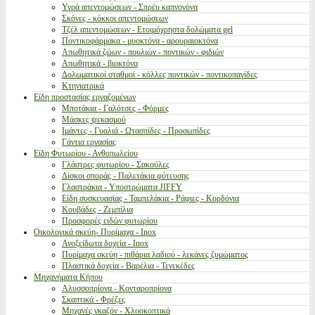
Υγρά απεντομώσεων - Σπρέυ καπνογόνα
Σκόνες - κόκκοι απεντομώσεων
Τζέλ απεντομώσεων - Ετοιμόχρηστα δολώματα gel
Ποντικοφάρμακα - μυοκτόνα - αρουραιοκτόνα
Απωθητικά ζώων - πουλιών - ποντικών - φιδιών
Απωθητικά - βιοκτόνα
Δολωματικοί σταθμοί - κόλλες ποντικών - ποντικοπαγίδες
Κτηνιατρικά
Είδη προστασίας εργαζομένων
Μποτάκια - Γαλότσες - Φόρμες
Μάσκες ψεκασμού
Ιμάντες - Γυαλιά - Ωτασπίδες - Προσωπίδες
Γάντια εργασίας
Είδη Φυτωρίου - Ανθοπωλείου
Γλάστρες φυτωρίου - Σακούλες
Δίσκοι σποράς - Παλετάκια φύτευσης
Γλαστράκια - Υποστρώματα JIFFY
Είδη συσκευασίας - Ταμπελάκια - Ράφιες - Κορδόνια
Κουβάδες - Ζεμπίλια
Προσφορές ειδών φυτωρίου
Οικολογικά σκεύη- Πυρίμαχα - Inox
Ανοξείδωτα δοχεία - Inox
Πυρίμαχα σκεύη - πιθάρια λαδιού - λεκάνες ζυμώματος
Πλαστικά δοχεία - Βαρέλια - Τενεκέδες
Μηχανήματα Κήπου
Αλυσσοπρίονα - Κονταροπρίονα
Σκαπτικά - Φρέζες
Μηχανές γκαζόν - Χλοοκοπτικά