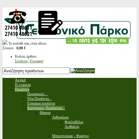
Το καλάθι σας είναι άδειο.
Σύνολο :
0,00 €
Καλώς ήρθατε
Σύνδεση | Εγγραφή
Αρχική
Η εταιρεία
Προϊόντα
Προσφορές...
Νέα Προϊόντα...
Επίκαιρα προϊόντα
Κατηγορίες Προϊόντων...
Θάμνοι
Ανθοφόροι
Φυλλοβόλοι
Αειθαλείς
Μπορντούρας - Φράχτες