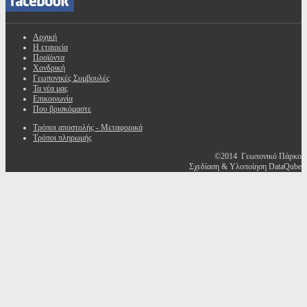
Αρχική
Η εταιρεία
Προϊόντα
Χονδρική
Γεωπονικές Συμβουλές
Τα νέα μας
Επικοινωνία
Που βρισκόμαστε
Τρόποι αποστολής - Μεταφορικά
Τρόποι πληρωμής
©2014 Γεωπονικό Πάρκο
Σχεδίαση & Υλοποίηση DataQube