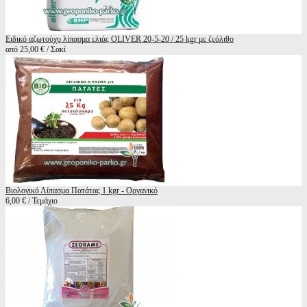
Ειδικό αζωτούχο λίπασμα ελιάς OLIVER 20-5-20 / 25 kgr με ζεόλιθο
από 25,00 € / Σακί
Βιολογικό Λίπασμα Πατάτας 1 kgr - Οργανικό
6,00 € / Τεμάχιο