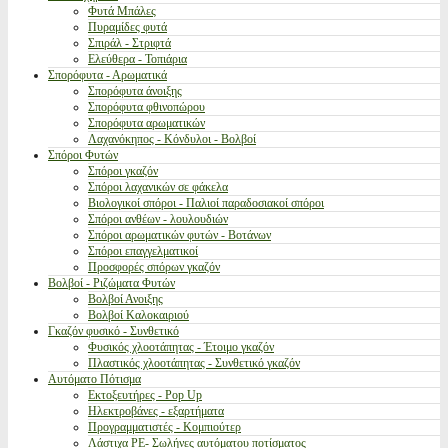
Φυτά Μπάλες
Πυραμίδες φυτά
Σπιράλ - Στριφτά
Ελεύθερα - Τοπιάρια
Σπορόφυτα - Αρωματικά
Σπορόφυτα άνοιξης
Σπορόφυτα φθινοπώρου
Σπορόφυτα αρωματικών
Λαχανόκηπος - Κόνδυλοι - Βολβοί
Σπόροι Φυτών
Σπόροι γκαζόν
Σπόροι λαχανικών σε φάκελα
Βιολογικοί σπόροι - Παλιοί παραδοσιακοί σπόροι
Σπόροι ανθέων - λουλουδιών
Σπόροι αρωματικών φυτών - Βοτάνων
Σπόροι επαγγελματικοί
Προσφορές σπόρων γκαζόν
Βολβοί - Ριζώματα Φυτών
Βολβοί Ανοιξης
Βολβοί Καλοκαιριού
Γκαζόν φυσικό - Συνθετικό
Φυσικός χλοοτάπητας - Έτοιμο γκαζόν
Πλαστικός χλοοτάπητας - Συνθετικό γκαζόν
Αυτόματο Πότισμα
Εκτοξευτήρες - Pop Up
Ηλεκτροβάνες - εξαρτήματα
Προγραμματιστές - Κομπιούτερ
Λάστιχα PE- Σωλήνες αυτόματου ποτίσματος