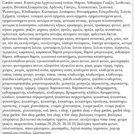
Garden center, Κηποτεχνία Αρχιτεκτονική τοπίου, Θάμνοι, Ανθοφόρα, Γκαζόν, Συνθετικό,
γκαζόν, Βότσαλα,Ελαφρόπετρα, Αρδευση, Γάστρες, Χλοοκοπτικά, Σκαπτικά,
Ψεκαστήρες, Κλαδοφάγοι, Κωνοφόρα, Λιπάσματα, Φυτοφάρμακα, Εσπεριδοειδή, Ξυλεία,
Σχήματα, τοπιάρια, τοπιαρια, φυτά σχήματα, φυτα σχηματα, σχηματοποιημένα φυτά,
σχηματοποιημενα φυτα, φυτώρια αττικής, φυτωρια αττικης, φυτωρια πελοπονησσου,
φυτωρια πελοπονησσου, κατασκευές κήπων, προσφορές φυτών, προσφορες φυτων, φυτά
κήπου, μηχανές γκαζόν, μηχανες γκαζον, φρέζες, φρεζες, φρέζα, φρεζα, ψεκαστικά,
αρδευτικά, αρδευτικα, αυτόματο πότισμα, αυτοματο ποτισμα, αρδευτικά δίκτυα,
αρδευτικα δικτυα, πότισμα κήπου, ποτισμα κηπου, αυτόματα ποτιστικά, μπέκ, μπεκ, ποπ
απ, πόπ άπ, εκτοξευτήρες, εκτοξευτηρες, λάστιχα ποτίσματος, λαστιχα ποτισματος, κέντρα
κήπου, εμποτισμένη ξυλεία, εμποτισμενη ξυλεια, ξυλεία κήπου, ξυλεια κηπου, πέργκολες,
περγκολες, καφασωτά, καφασωτα, θάμνοι μπορντούρας, θαμνοι μπορντουρας, ανθοφόροι
θάμνοι, ανθοφοροι θαμνοι, γεωπονικά καταστήματα, γεωπονικα καταστηματα,
εγκυκλοπαίδεια φυτών, εγκυκλοπαιδεια φυτών, φωτο φυτων, φωτό φυτών, φωτογραφίες
φυτών, φωτογραφιες φυτων, οξύφυλλα, οξυφυλλα φυτα, χώμα, χωμα, τύρφη, τυρφη,
χούμος, χουμος, οργανική ουσία, οργανικη ουσια, κλαδεμένα φυτά, κλαδεμενα φυτα,
τσάπα, τσαπα, φτυάρι, φτυαρι, τσάπα, τσαπα, κλαδευτήρι, κλαδευτήρια, κλαδευτηρι,
ψαλίδια κλαδέματος, ψαλίδι κλαδέματος, ψαλιδι κλαδεματος, ψαλιδια κλαδεματος,
μπορντουροψάλιδα, μπορντουροψαλιδο, μεσηνέζα, μεσηνεζα, ακροκόπτης, ακροκόπτης,
τρίμερ, τριμερ, τρίμμερ, τριμμερ, θαμνοκοπτικό, θαμνοκοπτικο, ευθυγραμμιστης,
ευθυγραμμιστής, κλαδοφάγος, κλαδοφαγος, θρυμματιστής κλαδιών, θρυμματιστης
κλαδιων, ψεκαστικά συγκροτήματα, ψεκαστικα συγκροτηματα, ψεκαστικά, ψεκαστικα,
ψεκαστήρες, ψεκαστηρες, ψεκαστήρι, ψεκαστηρι, ψεκαστήρες προπίεσης, ψεκαστηρες
προπιεσης, έτοιμος χλοοτάπητας, ετοιμος χλοοταπητας, έτοιμο γκαζόν, ετοιμο γκαζον,
χλοοτάπητας, χλοοταπητας, sod, lawn, e shop, e garden shop, e shop garden, garden shop,
shop garden, free shop garden, free shop, e free shop, βιολογικη ντοματα, βιολογικα
σπορόφυτα, βελτιωτικα σκευασματα, ορμονες φυτων, εκτοξευτηρες τσαφ-τσαφ, μειγμα
γκαζον, ακαρεοκτόνα, λιπασμα 20-20-20, 30-10-10, βιολογικη προστασία φυτων,
πατατοσπορος, σακοι μανιταριών, μουσαμάδες, διχτυά σκίασης λαχανικών, pop-up
γραναζωτα γηπέδων, ζιζανιοκτόνα