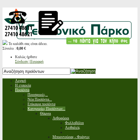
Το καλάθι σας είναι άδειο.
Σύνολο :
0,00 €
Καλώς ήρθατε
Σύνδεση | Εγγραφή
Αρχική
Η εταιρεία
Προϊόντα
Προσφορές...
Νέα Προϊόντα...
Επίκαιρα προϊόντα
Κατηγορίες Προϊόντων...
Θάμνοι
Ανθοφόροι
Φυλλοβόλοι
Αειθαλείς
Μπορντούρας - Φράχτες