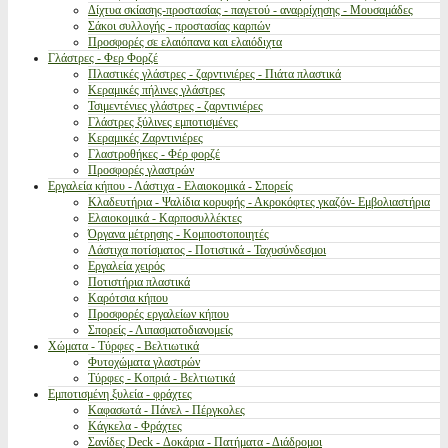
Δίχτυα σκίασης-προστασίας - παγετού - αναρρίχησης - Μουσαμάδες
Σάκοι συλλογής - προστασίας καρπών
Προσφορές σε ελαιόπανα και ελαιόδιχτα
Γλάστρες - Φερ Φορζέ
Πλαστικές γλάστρες - ζαρντινιέρες - Πιάτα πλαστικά
Κεραμικές πήλινες γλάστρες
Τσιμεντένιες γλάστρες - ζαρντινιέρες
Γλάστρες ξύλινες εμποτισμένες
Κεραμικές Ζαρντινιέρες
Γλαστροθήκες - Φέρ φορζέ
Προσφορές γλαστρών
Εργαλεία κήπου - Λάστιχα - Ελαιοκομικά - Σπορείς
Κλαδευτήρια - Ψαλίδια κορυφής - Ακροκόφτες γκαζόν- Εμβολιαστήρια
Ελαιοκομικά - Καρποσυλλέκτες
Όργανα μέτρησης - Κομποστοποιητές
Λάστιχα ποτίσματος - Ποτιστικά - Ταχυσύνδεσμοι
Εργαλεία χειρός
Ποτιστήρια πλαστικά
Καρότσια κήπου
Προσφορές εργαλείων κήπου
Σπορείς - Λιπασματοδιανομείς
Χώματα - Τύρφες - Βελτιωτικά
Φυτοχώματα γλαστρών
Τύρφες - Κοπριά - Βελτιωτικά
Εμποτισμένη ξυλεία - φράχτες
Καφασωτά - Πάνελ - Πέργκολες
Κάγκελα - Φράχτες
Σανίδες Deck - Δοκάρια - Πατήματα - Διάδρομοι