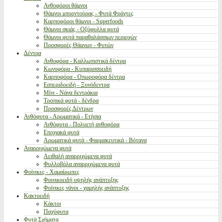
Ανθοφόροι θάμνοι
Θάμνοι μπορντούρας - Φυτά Φράχτες
Καρποφόροι θάμνοι - Superfoods
Θάμνοι σκιάς - Οξύφυλλα φυτά
Θάμνοι φυτά παραθαλάσσιων περιοχών
Προσφορές Θάμνων - Φυτών
Δέντρα
Ανθοφόρα - Καλλωπιστικά δέντρα
Κωνοφόρα - Κυπαρισσοειδή
Καρποφόρα - Οπωροφόρα δέντρα
Εσπεριδοειδή - Ξυνόδεντρα
Μίνι - Νάνα δεντράκια
Τροπικά φυτά - δένδρα
Προσφορές Δέντρων
Ανθόφυτα - Αρωματικά - Ετήσια
Ανθόφυτα - Πολυετή ανθοφόρα
Εποχιακά φυτά
Αρωματικά φυτά - Φαρμακευτικά - Βότανα
Αναρριχώμενα φυτά
Αειθαλή αναρριχώμενα φυτά
Φυλλοβόλα αναρριχώμενα φυτά
Φοίνικες - Χαμαίρωπες
Φοινικοειδή υψηλής ανάπτυξης
Φοίνικες νάνοι - χαμηλής ανάπτυξης
Κακτοειδή
Κάκτοι
Παχύφυτα
Φυτά Σχήματα