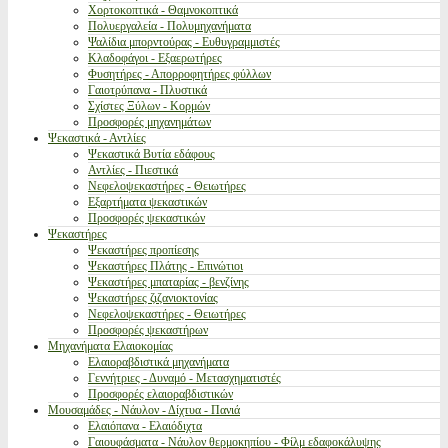
Χορτοκοπτικά - Θαμνοκοπτικά
Πολυεργαλεία - Πολυμηχανήματα
Ψαλίδια μπορντούρας - Ευθυγραμμιστές
Κλαδοφάγοι - Εξαερωτήρες
Φυσητήρες - Απορροφητήρες φύλλων
Γαιοτρύπανα - Πλυστικά
Σχίστες Ξύλων - Κορμών
Προσφορές μηχανημάτων
Ψεκαστικά - Αντλίες
Ψεκαστικά Βυτία εδάφους
Αντλίες - Πιεστικά
Νεφελοψεκαστήρες - Θειωτήρες
Εξαρτήματα ψεκαστικών
Προσφορές ψεκαστικών
Ψεκαστήρες
Ψεκαστήρες προπίεσης
Ψεκαστήρες Πλάτης - Επινώτιοι
Ψεκαστήρες μπαταρίας - βενζίνης
Ψεκαστήρες ζιζανιοκτονίας
Νεφελοψεκαστήρες - Θειωτήρες
Προσφορές ψεκαστήρων
Μηχανήματα Ελαιοκομίας
Ελαιοραβδιστικά μηχανήματα
Γεννήτριες - Δυναμό - Μετασχηματιστές
Προσφορές ελαιοραβδιστικών
Μουσαμάδες - Νάυλον - Δίχτυα - Πανιά
Ελαιόπανα - Ελαιόδιχτα
Γαιουφάσματα - Νάυλον θερμοκηπίου - Φίλμ εδαφοκάλυψης