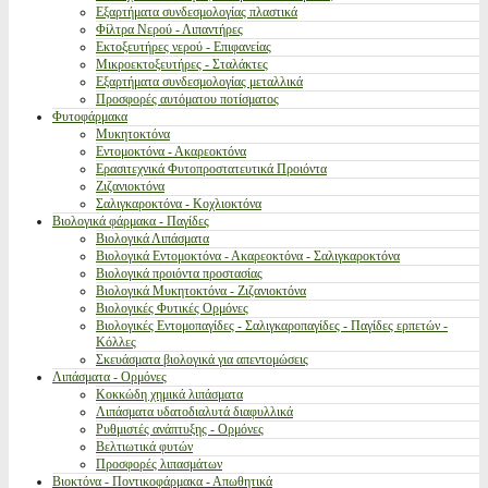
Εξαρτήματα συνδεσμολογίας πλαστικά
Φίλτρα Νερού - Λιπαντήρες
Εκτοξευτήρες νερού - Επιφανείας
Μικροεκτοξευτήρες - Σταλάκτες
Εξαρτήματα συνδεσμολογίας μεταλλικά
Προσφορές αυτόματου ποτίσματος
Φυτοφάρμακα
Μυκητοκτόνα
Εντομοκτόνα - Ακαρεοκτόνα
Ερασιτεχνικά Φυτοπροστατευτικά Προιόντα
Ζιζανιοκτόνα
Σαλιγκαροκτόνα - Κοχλιοκτόνα
Βιολογικά φάρμακα - Παγίδες
Βιολογικά Λιπάσματα
Βιολογικά Εντομοκτόνα - Ακαρεοκτόνα - Σαλιγκαροκτόνα
Βιολογικά προιόντα προστασίας
Βιολογικά Μυκητοκτόνα - Ζιζανιοκτόνα
Βιολογικές Φυτικές Ορμόνες
Βιολογικές Εντομοπαγίδες - Σαλιγκαροπαγίδες - Παγίδες ερπετών -
Κόλλες
Σκευάσματα βιολογικά για απεντομώσεις
Λιπάσματα - Ορμόνες
Κοκκώδη χημικά λιπάσματα
Λιπάσματα υδατοδιαλυτά διαφυλλικά
Ρυθμιστές ανάπτυξης - Ορμόνες
Βελτιωτικά φυτών
Προσφορές λιπασμάτων
Βιοκτόνα - Ποντικοφάρμακα - Απωθητικά