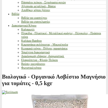
Πάσσαλοι πεύκου - Στηρίγματα φυτών
Αξεσουάρ μεταλλικά - Βάσεις
Αποθήκες κήπου ξύλινες
Βιβλία
Βιβλία για ερασιτέχνες
Βιβλία για επαγγελματίες
Διακοσμητικά Κήπου
Καλαμωτές
Πλακίδια - Πλαστικοί - Μεταλλικοί φράχτες - Πέργκολες - Πράσινοι
τοίχοι
Καλάμια Bamboo
Καμπανάκια αυλόπορτας - Μικροέπιπλα
Κεραμικά τοίχου - Πήλινες παραστάσεις
Τσιμέντινα διακοσμητικά
Διαμόρφωση εδάφους -διαχωριστικά.
Ελαφρόπετρα - Φλοιός Πεύκου
Βρύσες ορειχάλκινες
Φωτιστικά κήπου
Βιολογικό - Οργανικό Ασβέστιο Μαγνήσιο
για τομάτες - 0,5 kgr