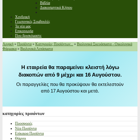
Βιβλία
Διακοσμητικά Κήπου
Χονδρική
Γεωπονικές Συμβουλές
Τα νέα μας
Επικοινωνία
Που βρισκόμαστε
Αρχική
»
Προϊόντα
»
Κατηγορίες Προϊόντων...
»
Βιολογικά Σκευάσματα - Οικολογικά
Φάρμακα
»
Βιολογικά Λιπάσματα
Η εταιρεία θα παραμείνει κλειστή λόγω
διακοπών από 9 μέχρι και 16 Αυγούστου.
Οι παραγγελίες που θα προκύψουν θα εκτελεστούν
από 17 Αυγούστου και μετά.
κατηγορίες
προιόντων
Προσφορές
Νέα Προϊόντα
Επίκαιρα Προϊόντα
Θάμνοι