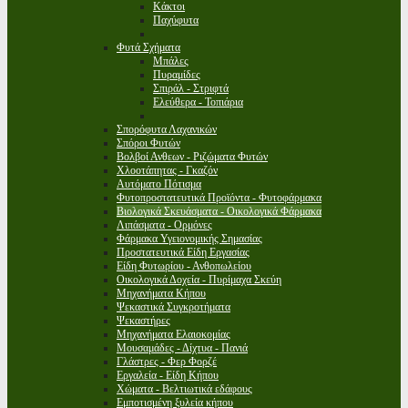
Κάκτοι
Παχύφυτα
Φυτά Σχήματα
Μπάλες
Πυραμίδες
Σπιράλ - Στριφτά
Ελεύθερα - Τοπιάρια
Σπορόφυτα Λαχανικών
Σπόροι Φυτών
Βολβοί Ανθεων - Ριζώματα Φυτών
Χλοοτάπητας - Γκαζόν
Αυτόματο Πότισμα
Φυτοπροστατευτικά Προϊόντα - Φυτοφάρμακα
Βιολογικά Σκευάσματα - Οικολογικά Φάρμακα
Λιπάσματα - Ορμόνες
Φάρμακα Υγειονομικής Σημασίας
Προστατευτικά Είδη Εργασίας
Είδη Φυτωρίου - Ανθοπωλείου
Οικολογικά Δοχεία - Πυρίμαχα Σκεύη
Μηχανήματα Κήπου
Ψεκαστικά Συγκροτήματα
Ψεκαστήρες
Μηχανήματα Ελαιοκομίας
Μουσαμάδες - Δίχτυα - Πανιά
Γλάστρες - Φερ Φορζέ
Εργαλεία - Είδη Κήπου
Χώματα - Βελτιωτικά εδάφους
Εμποτισμένη ξυλεία κήπου