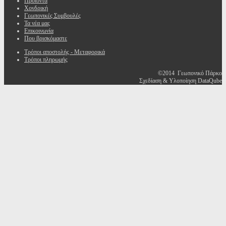
Προϊόντα
Χονδρική
Γεωπονικές Συμβουλές
Τα νέα μας
Επικοινωνία
Που βρισκόμαστε
Τρόποι αποστολής - Μεταφορικά
Τρόποι πληρωμής
©2014 Γεωπονικό Πάρκο
Σχεδίαση & Υλοποίηση DataQube