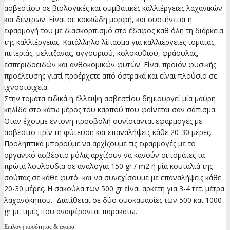
ασβεστίου σε βιολογικές και συμβατικές καλλιέργειες λαχανικών
και δέντρων. Είναι σε κοκκώδη μορφή, και συστήνεται η
εφαρμογή του με διασκορπισμό στο έδαφος καθ όλη τη διάρκεια
της καλλιέργειας. Κατάλληλο λίπασμα για καλλιέργειες τομάτας,
πιπεριάς, μελιτζάνας, αγγουριού, κολοκυθιού, φράουλας,
εσπεριδοειδών και ανθοκομικών φυτών. Είναι προιόν φυσικής
προέλευσης γιατί προέρχετε από όστρακά και είναι πλούσιο σε
ιχνοστοιχεία.
Στην τομάτα ειδικά η έλλειψη ασβεστίου δημιουργεί μία μαύρη
κηλίδα στο κάτω μέρος του καρπού που φαίνεται σαν σάπισμα.
Οταν έχουμε έντονη προσβολή συνίστανται εφαρμογές με
ασβέστιο πρίν τη φύτευση και επαναλήψεις κάθε 20-30 μέρες.
Προληπτικά μπορούμε να αρχίζουμε τις εφαρμογές με το
οργανικό ασβέστιο μόλις αρχίζουν να κανούν οι τομάτες τα
πρώτα λουλουδια σε αναλογιά 150 gr / m2 ή μία κουταλιά της
σούπας σε κάθε φυτό και να συνεχίσουμε με επαναλήψεις κάθε
20-30 μέρες. Η σακούλα των 500 gr είναι αρκετή για 3-4 τετ. μέτρα
λαχανόκηπου. Διατίθεται σε δύο συσκαυασίες των 500 και 1000
gr με τιμές που αναφέρονται παρακάτω.
Επιλογή ποσότητας & αγορά