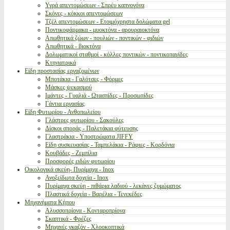
Υγρά απεντομώσεων - Σπρέυ καπνογόνα
Σκόνες - κόκκοι απεντομώσεων
Τζέλ απεντομώσεων - Ετοιμόχρηστα δολώματα gel
Ποντικοφάρμακα - μυοκτόνα - αρουραιοκτόνα
Απωθητικά ζώων - πουλιών - ποντικών - φιδιών
Απωθητικά - βιοκτόνα
Δολωματικοί σταθμοί - κόλλες ποντικών - ποντικοπαγίδες
Κτηνιατρικά
Είδη προστασίας εργαζομένων
Μποτάκια - Γαλότσες - Φόρμες
Μάσκες ψεκασμού
Ιμάντες - Γυαλιά - Ωτασπίδες - Προσωπίδες
Γάντια εργασίας
Είδη Φυτωρίου - Ανθοπωλείου
Γλάστρες φυτωρίου - Σακούλες
Δίσκοι σποράς - Παλετάκια φύτευσης
Γλαστράκια - Υποστρώματα JIFFY
Είδη συσκευασίας - Ταμπελάκια - Ράφιες - Κορδόνια
Κουβάδες - Ζεμπίλια
Προσφορές ειδών φυτωρίου
Οικολογικά σκεύη- Πυρίμαχα - Inox
Ανοξείδωτα δοχεία - Inox
Πυρίμαχα σκεύη - πιθάρια λαδιού - λεκάνες ζυμώματος
Πλαστικά δοχεία - Βαρέλια - Τενεκέδες
Μηχανήματα Κήπου
Αλυσσοπρίονα - Κονταροπρίονα
Σκαπτικά - Φρέζες
Μηχανές γκαζόν - Χλοοκοπτικά