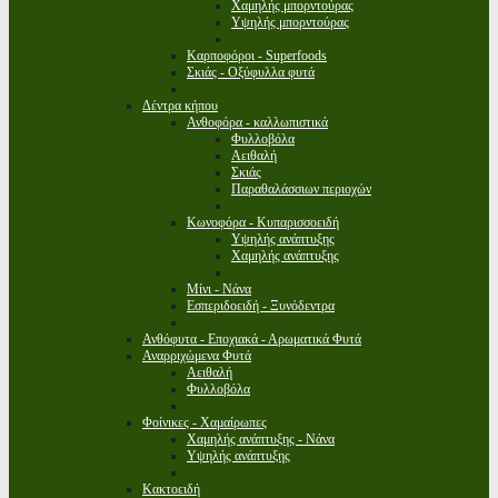
Χαμηλής μπορντούρας
Υψηλής μπορντούρας
Καρποφόροι - Superfoods
Σκιάς - Οξύφυλλα φυτά
Δέντρα κήπου
Ανθοφόρα - καλλωπιστικά
Φυλλοβόλα
Αειθαλή
Σκιάς
Παραθαλάσσιων περιοχών
Κωνοφόρα - Κυπαρισσοειδή
Υψηλής ανάπτυξης
Χαμηλής ανάπτυξης
Μίνι - Νάνα
Εσπεριδοειδή - Ξυνόδεντρα
Ανθόφυτα - Εποχιακά - Αρωματικά Φυτά
Αναρριχώμενα Φυτά
Αειθαλή
Φυλλοβόλα
Φοίνικες - Χαμαίρωπες
Χαμηλής ανάπτυξης - Νάνα
Υψηλής ανάπτυξης
Κακτοειδή