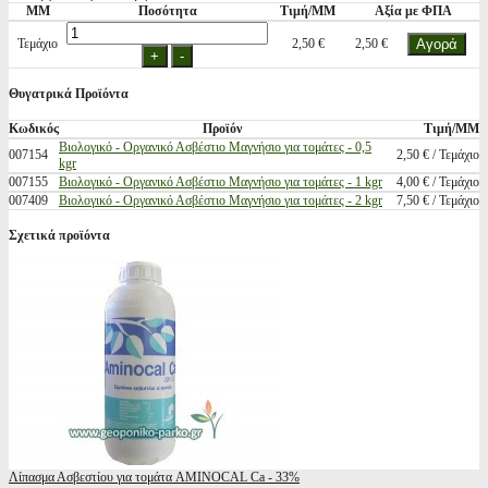
ΜΜ
Ποσότητα
Τιμή/ΜΜ
Αξία με ΦΠΑ
Τεμάχιο
2,50 €
2,50 €
Θυγατρικά Προϊόντα
Κωδικός
Προϊόν
Τιμή/ΜΜ
Βιολογικό - Οργανικό Ασβέστιο Μαγνήσιο για τομάτες - 0,5
007154
2,50 € / Τεμάχιο
kgr
007155
Βιολογικό - Οργανικό Ασβέστιο Μαγνήσιο για τομάτες - 1 kgr
4,00 € / Τεμάχιο
007409
Βιολογικό - Οργανικό Ασβέστιο Μαγνήσιο για τομάτες - 2 kgr
7,50 € / Τεμάχιο
Σχετικά προϊόντα
Λίπασμα Ασβεστίου για τομάτα AMINOCAL Ca - 33%