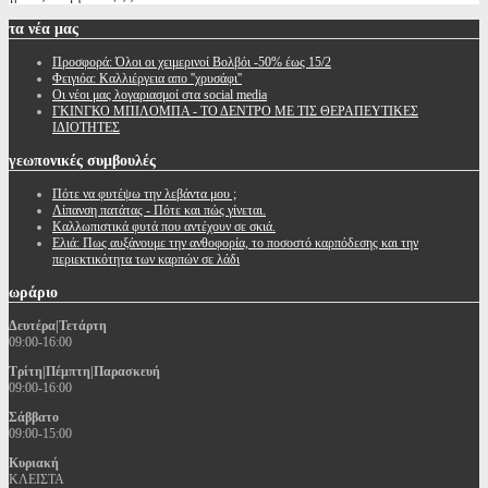
τα
νέα μας
Προσφορά: Όλοι οι χειμερινοί Βολβόι -50% έως 15/2
Φειγιόα: Καλλιέργεια απο ''χρυσάφι''
Oι νέοι μας λογαριασμοί στα social media
ΓΚΙΝΓΚΟ ΜΠΙΛΟΜΠΑ - ΤΟ ΔΕΝΤΡΟ ΜΕ ΤΙΣ ΘΕΡΑΠΕΥΤΙΚΕΣ
ΙΔΙΟΤΗΤΕΣ
γεωπονικές
συμβουλές
Πότε να φυτέψω την λεβάντα μου ;
Λίπανση πατάτας - Πότε και πώς γίνεται.
Καλλωπιστικά φυτά που αντέχουν σε σκιά.
Ελιά: Πως αυξάνουμε την ανθοφορία, το ποσοστό καρπόδεσης και την
περιεκτικότητα των καρπών σε λάδι
ωράριο
Δευτέρα|Τετάρτη
09:00-16:00
Τρίτη|Πέμπτη|Παρασκευή
09:00-16:00
Σάββατο
09:00-15:00
Κυριακή
ΚΛΕΙΣΤΑ