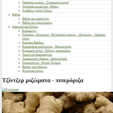
Πάσσαλοι πεύκου - Στηρίγματα φυτών
Αξεσουάρ μεταλλικά - Βάσεις
Αποθήκες κήπου ξύλινες
Βιβλία
Βιβλία για ερασιτέχνες
Βιβλία για επαγγελματίες
Διακοσμητικά Κήπου
Καλαμωτές
Πλακίδια - Πλαστικοί - Μεταλλικοί φράχτες - Πέργκολες - Πράσινοι
τοίχοι
Καλάμια Bamboo
Καμπανάκια αυλόπορτας - Μικροέπιπλα
Κεραμικά τοίχου - Πήλινες παραστάσεις
Τσιμέντινα διακοσμητικά
Διαμόρφωση εδάφους -διαχωριστικά.
Ελαφρόπετρα - Φλοιός Πεύκου
Βρύσες ορειχάλκινες
Φωτιστικά κήπου
Τζίντζερ ριζώματα - πιπερόριζα