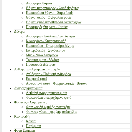
Ανθοφόροι θάμνοι
Θάμνοι μπορντούρας - Φυτά Φράχτες
Καρποφόροι θάμνοι - Superfoods
Θάμνοι σκιάς - Οξύφυλλα φυτά
Θάμνοι φυτά παραθαλάσσιων περιοχών
Προσφορές Θάμνων - Φυτών
Δέντρα
Ανθοφόρα - Καλλωπιστικά δέντρα
Κωνοφόρα - Κυπαρισσοειδή
Καρποφόρα - Οπωροφόρα δέντρα
Εσπεριδοειδή - Ξυνόδεντρα
Μίνι - Νάνα δεντράκια
Τροπικά φυτά - δένδρα
Προσφορές Δέντρων
Ανθόφυτα - Αρωματικά - Ετήσια
Ανθόφυτα - Πολυετή ανθοφόρα
Εποχιακά φυτά
Αρωματικά φυτά - Φαρμακευτικά - Βότανα
Αναρριχώμενα φυτά
Αειθαλή αναρριχώμενα φυτά
Φυλλοβόλα αναρριχώμενα φυτά
Φοίνικες - Χαμαίρωπες
Φοινικοειδή υψηλής ανάπτυξης
Φοίνικες νάνοι - χαμηλής ανάπτυξης
Κακτοειδή
Κάκτοι
Παχύφυτα
Φυτά Σχήματα