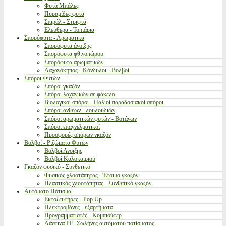
Φυτά Μπάλες
Πυραμίδες φυτά
Σπιράλ - Στριφτά
Ελεύθερα - Τοπιάρια
Σπορόφυτα - Αρωματικά
Σπορόφυτα άνοιξης
Σπορόφυτα φθινοπώρου
Σπορόφυτα αρωματικών
Λαχανόκηπος - Κόνδυλοι - Βολβοί
Σπόροι Φυτών
Σπόροι γκαζόν
Σπόροι λαχανικών σε φάκελα
Βιολογικοί σπόροι - Παλιοί παραδοσιακοί σπόροι
Σπόροι ανθέων - λουλουδιών
Σπόροι αρωματικών φυτών - Βοτάνων
Σπόροι επαγγελματικοί
Προσφορές σπόρων γκαζόν
Βολβοί - Ριζώματα Φυτών
Βολβοί Ανοιξης
Βολβοί Καλοκαιριού
Γκαζόν φυσικό - Συνθετικό
Φυσικός χλοοτάπητας - Έτοιμο γκαζόν
Πλαστικός χλοοτάπητας - Συνθετικό γκαζόν
Αυτόματο Πότισμα
Εκτοξευτήρες - Pop Up
Ηλεκτροβάνες - εξαρτήματα
Προγραμματιστές - Κομπιούτερ
Λάστιχα PE- Σωλήνες αυτόματου ποτίσματος