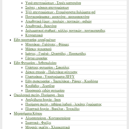
Υγρά απεντομώσεων - Σπρέυ καπνογόνα
Σκόνες - κόκκοι απεντομώσεων
Τζέλ απεντομώσεων - Ετοιμόχρηστα δολώματα gel
Ποντικοφάρμακα - μυοκτόνα - αρουραιοκτόνα
Απωθητικά ζώων - πουλιών - ποντικών - φιδιών
Απωθητικά - βιοκτόνα
Δολωματικοί σταθμοί - κόλλες ποντικών - ποντικοπαγίδες
Κτηνιατρικά
Είδη προστασίας εργαζομένων
Μποτάκια - Γαλότσες - Φόρμες
Μάσκες ψεκασμού
Ιμάντες - Γυαλιά - Ωτασπίδες - Προσωπίδες
Γάντια εργασίας
Είδη Φυτωρίου - Ανθοπωλείου
Γλάστρες φυτωρίου - Σακούλες
Δίσκοι σποράς - Παλετάκια φύτευσης
Γλαστράκια - Υποστρώματα JIFFY
Είδη συσκευασίας - Ταμπελάκια - Ράφιες - Κορδόνια
Κουβάδες - Ζεμπίλια
Προσφορές ειδών φυτωρίου
Οικολογικά σκεύη- Πυρίμαχα - Inox
Ανοξείδωτα δοχεία - Inox
Πυρίμαχα σκεύη - πιθάρια λαδιού - λεκάνες ζυμώματος
Πλαστικά δοχεία - Βαρέλια - Τενεκέδες
Μηχανήματα Κήπου
Αλυσσοπρίονα - Κονταροπρίονα
Σκαπτικά - Φρέζες
Μηχανές γκαζόν - Χλοοκοπτικά