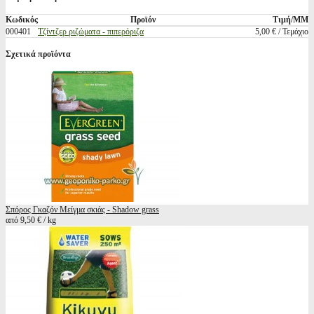
Κωδικός
Προϊόν
Τιμή/ΜΜ
000401
Τζίντζερ ριζώματα - πιπερόριζα
5,00 € / Τεμάχιο
Σχετικά προϊόντα
Σπόρος Γκαζόν Μείγμα σκιάς - Shadow grass
από 9,50 € / kg