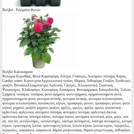
Βολβοί - Ριζώματα Φυτών
Βολβοί Καλοκαιριού
Φυτώρια Κορινθίας, Φυτά Καρποφόρα, Δέντρα, Γλάστρες, Αυτόματο πότισμα, Κήπος,
Garden center, Κηποτεχνία Αρχιτεκτονική τοπίου, Θάμνοι, Ανθοφόρα, Γκαζόν, Συνθετικό,
γκαζόν, Βότσαλα,Ελαφρόπετρα, Αρδευση, Γάστρες, Χλοοκοπτικά, Σκαπτικά,
Ψεκαστήρες, Κλαδοφάγοι, Κωνοφόρα, Λιπάσματα, Φυτοφάρμακα, Εσπεριδοειδή, Ξυλεία,
Σχήματα, τοπιάρια, τοπιαρια, φυτά σχήματα, φυτα σχηματα, σχηματοποιημένα φυτά,
σχηματοποιημενα φυτα, φυτώρια αττικής, φυτωρια αττικης, φυτωρια πελοπονησσου,
φυτωρια πελοπονησσου, κατασκευές κήπων, προσφορές φυτών, προσφορες φυτων, φυτά
κήπου, μηχανές γκαζόν, μηχανες γκαζον, φρέζες, φρεζες, φρέζα, φρεζα, ψεκαστικά,
αρδευτικά, αρδευτικα, αυτόματο πότισμα, αυτοματο ποτισμα, αρδευτικά δίκτυα,
αρδευτικα δικτυα, πότισμα κήπου, ποτισμα κηπου, αυτόματα ποτιστικά, μπέκ, μπεκ, ποπ
απ, πόπ άπ, εκτοξευτήρες, εκτοξευτηρες, λάστιχα ποτίσματος, λαστιχα ποτισματος, κέντρα
κήπου, εμποτισμένη ξυλεία, εμποτισμενη ξυλεια, ξυλεία κήπου, ξυλεια κηπου, πέργκολες,
περγκολες, καφασωτά, καφασωτα, θάμνοι μπορντούρας, θαμνοι μπορντουρας, ανθοφόροι