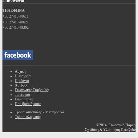
επικοινωνία
ΤΗΛΕΦΩΝΑ
+30 27410 48611
+30 27410 48621
+30 27410 49302
Αρχική
Η εταιρεία
Προϊόντα
Χονδρική
Γεωπονικές Συμβουλές
Τα νέα μας
Επικοινωνία
Που βρισκόμαστε
Τρόποι αποστολής - Μεταφορικά
Τρόποι πληρωμής
©2014 Γεωπονικό Πάρκο
Σχεδίαση & Υλοποίηση DataQube