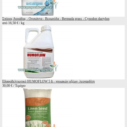
Σπόρος Αγριάδας - Ουγκάντα - Βερμούδα - Bermuda grass - Cynodon dactylon
από 16,50 € / kg
Εδαφοβελτιωτικό HUMOFLOW 5 lt - χουμικών οξέων- λεοναρδίτη
30,00 € / Τεμάχιο