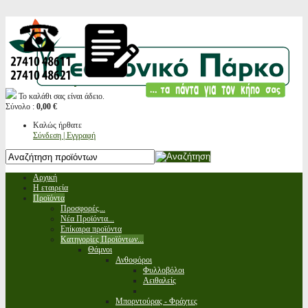
Το καλάθι σας είναι άδειο.
Σύνολο :
0,00 €
Καλώς ήρθατε
Σύνδεση | Εγγραφή
Αρχική
Η εταιρεία
Προϊόντα
Προσφορές...
Νέα Προϊόντα...
Επίκαιρα προϊόντα
Κατηγορίες Προϊόντων...
Θάμνοι
Ανθοφόροι
Φυλλοβόλοι
Αειθαλείς
Μπορντούρας - Φράχτες