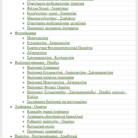
Εξαρτήματα συνδεσμολογίας πλαστικά
Φίλτρα Νερού - Λιπαντήρες
Εκτοξευτήρες νερού - Επιφανείας
Μικροεκτοξευτήρες - Σταλάκτες
Εξαρτήματα συνδεσμολογίας μεταλλικά
Προσφορές αυτόματου ποτίσματος
Φυτοφάρμακα
Μυκητοκτόνα
Εντομοκτόνα - Ακαρεοκτόνα
Ερασιτεχνικά Φυτοπροστατευτικά Προιόντα
Ζιζανιοκτόνα
Σαλιγκαροκτόνα - Κοχλιοκτόνα
Βιολογικά φάρμακα - Παγίδες
Βιολογικά Λιπάσματα
Βιολογικά Εντομοκτόνα - Ακαρεοκτόνα - Σαλιγκαροκτόνα
Βιολογικά προιόντα προστασίας
Βιολογικά Μυκητοκτόνα - Ζιζανιοκτόνα
Βιολογικές Φυτικές Ορμόνες
Βιολογικές Εντομοπαγίδες - Σαλιγκαροπαγίδες - Παγίδες ερπετών -
Κόλλες
Σκευάσματα βιολογικά για απεντομώσεις
Λιπάσματα - Ορμόνες
Κοκκώδη χημικά λιπάσματα
Λιπάσματα υδατοδιαλυτά διαφυλλικά
Ρυθμιστές ανάπτυξης - Ορμόνες
Βελτιωτικά φυτών
Προσφορές λιπασμάτων
Βιοκτόνα - Ποντικοφάρμακα - Απωθητικά