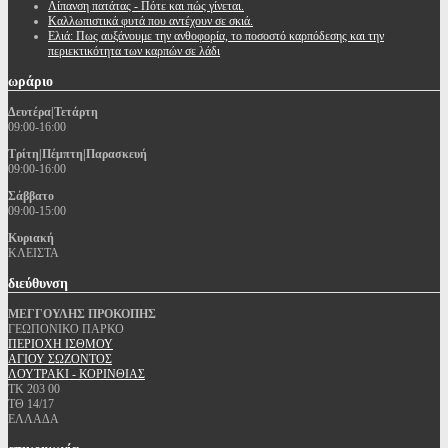
Λίπανση πατάτας - Πότε και πώς γίνεται.
Καλλωπιστικά φυτά που αντέχουν σε σκιά.
Ελιά: Πως αυξάνουμε την ανθοφορία, το ποσοστό καρπόδεσης και την
περιεκτικότητα των καρπών σε λάδι
ωράριο
Δευτέρα|Τετάρτη
09:00-16:00
Τρίτη|Πέμπτη|Παρασκευή
09:00-16:00
Σάββατο
09:00-15:00
Κυριακή
ΚΛΕΙΣΤΑ
διεύθυνση
ΜΕΓΓΟΥΛΗΣ ΠΡΟΚΟΠΗΣ
ΓΕΩΠΟΝΙΚΟ ΠΑΡΚΟ
ΠΕΡΙΟΧΗ ΙΣΘΜΟΥ
ΑΓΙΟΥ ΣΩΖΟΝΤΟΣ
ΛΟΥΤΡΑΚΙ - ΚΟΡΙΝΘΙΑΣ
ΤΚ 203 00
ΤΘ 14/17
ΕΛΛΑΔΑ