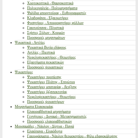
Χορτοκοπτικά - Θαμνοκοπτικά
Πολυεργαλεία - Πολυμηχανήματα
Ψαλίδια μπορντούρας - Ευθυγραμμιστές
Κλαδοφάγοι - Εξαερωτήρες
Φυσητήρες - Απορροφητήρες φύλλων
Γαιοτρύπανα - Πλυστικά
Σχίστες Ξύλων - Κορμών
Προσφορές μηχανημάτων
Ψεκαστικά - Αντλίες
Ψεκαστικά Βυτία εδάφους
Αντλίες - Πιεστικά
Νεφελοψεκαστήρες - Θειωτήρες
Εξαρτήματα ψεκαστικών
Προσφορές ψεκαστικών
Ψεκαστήρες
Ψεκαστήρες προπίεσης
Ψεκαστήρες Πλάτης - Επινώτιοι
Ψεκαστήρες μπαταρίας - βενζίνης
Ψεκαστήρες ζιζανιοκτονίας
Νεφελοψεκαστήρες - Θειωτήρες
Προσφορές ψεκαστήρων
Μηχανήματα Ελαιοκομίας
Ελαιοραβδιστικά μηχανήματα
Γεννήτριες - Δυναμό - Μετασχηματιστές
Προσφορές ελαιοραβδιστικών
Μουσαμάδες - Νάυλον - Δίχτυα - Πανιά
Ελαιόπανα - Ελαιόδιχτα
Γαιουφάσματα - Νάυλον θερμοκηπίου - Φίλμ εδαφοκάλυψης