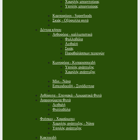
Χαμηλής μπορντούρας
Υψηλής μπορντούρας
Καρποφόροι - Superfoods
Σκιάς - Οξύφυλλα φυτά
Δέντρα κήπου
Ανθοφόρα - καλλωπιστικά
Φυλλοβόλα
Αειθαλή
Σκιάς
Παραθαλάσσιων περιοχών
Κωνοφόρα - Κυπαρισσοειδή
Υψηλής ανάπτυξης
Χαμηλής ανάπτυξης
Μίνι - Νάνα
Εσπεριδοειδή - Ξυνόδεντρα
Ανθόφυτα - Εποχιακά - Αρωματικά Φυτά
Αναρριχώμενα Φυτά
Αειθαλή
Φυλλοβόλα
Φοίνικες - Χαμαίρωπες
Χαμηλής ανάπτυξης - Νάνα
Υψηλής ανάπτυξης
Κακτοειδή