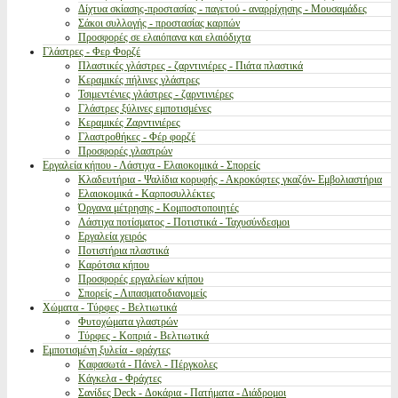
Δίχτυα σκίασης-προστασίας - παγετού - αναρρίχησης - Μουσαμάδες
Σάκοι συλλογής - προστασίας καρπών
Προσφορές σε ελαιόπανα και ελαιόδιχτα
Γλάστρες - Φερ Φορζέ
Πλαστικές γλάστρες - ζαρντινιέρες - Πιάτα πλαστικά
Κεραμικές πήλινες γλάστρες
Τσιμεντένιες γλάστρες - ζαρντινιέρες
Γλάστρες ξύλινες εμποτισμένες
Κεραμικές Ζαρντινιέρες
Γλαστροθήκες - Φέρ φορζέ
Προσφορές γλαστρών
Εργαλεία κήπου - Λάστιχα - Ελαιοκομικά - Σπορείς
Κλαδευτήρια - Ψαλίδια κορυφής - Ακροκόφτες γκαζόν- Εμβολιαστήρια
Ελαιοκομικά - Καρποσυλλέκτες
Όργανα μέτρησης - Κομποστοποιητές
Λάστιχα ποτίσματος - Ποτιστικά - Ταχυσύνδεσμοι
Εργαλεία χειρός
Ποτιστήρια πλαστικά
Καρότσια κήπου
Προσφορές εργαλείων κήπου
Σπορείς - Λιπασματοδιανομείς
Χώματα - Τύρφες - Βελτιωτικά
Φυτοχώματα γλαστρών
Τύρφες - Κοπριά - Βελτιωτικά
Εμποτισμένη ξυλεία - φράχτες
Καφασωτά - Πάνελ - Πέργκολες
Κάγκελα - Φράχτες
Σανίδες Deck - Δοκάρια - Πατήματα - Διάδρομοι