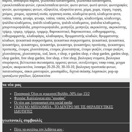
θάμνοι, ανθοφοροι θαμνοι, γεωπονικά καταστήματα, γεωπονικα καταστηματα,
εγκυκλοπαίδεια φυτών, εγκυκλοπαιδεια φυτών, φωτο φυτων, φωτό φυτών, φωτογραφίες
φυτών, φωτογραφιες φυτων, οξύφυλλα, οξυφυλλα φυτα, χώμα, χωμα, τύρφη, τυρφη,
χούμος, χουμος, οργανική ουσία, οργανικη ουσια, κλαδεμένα φυτά, κλαδεμενα φυτα,
τσάπα, τσαπα, φτυάρι, φτυαρι, τσάπα, τσαπα, κλαδευτήρι, κλαδευτήρια, κλαδευτηρι,
ψαλίδια κλαδέματος, ψαλίδι κλαδέματος, ψαλιδι κλαδεματος, ψαλιδια κλαδεματος,
μπορντουροψάλιδα, μπορντουροψαλιδο, μεσηνέζα, μεσηνεζα, ακροκόπτης, ακροκόπτης,
τρίμερ, τριμερ, τρίμμερ, τριμμερ, θαμνοκοπτικό, θαμνοκοπτικο, ευθυγραμμιστης,
ευθυγραμμιστής, κλαδοφάγος, κλαδοφαγος, θρυμματιστής κλαδιών, θρυμματιστης
κλαδιων, ψεκαστικά συγκροτήματα, ψεκαστικα συγκροτηματα, ψεκαστικά, ψεκαστικα,
ψεκαστήρες, ψεκαστηρες, ψεκαστήρι, ψεκαστηρι, ψεκαστήρες προπίεσης, ψεκαστηρες
προπιεσης, έτοιμος χλοοτάπητας, ετοιμος χλοοταπητας, έτοιμο γκαζόν, ετοιμο γκαζον,
χλοοτάπητας, χλοοταπητας, sod, lawn, e shop, e garden shop, e shop garden, garden shop,
shop garden, free shop garden, free shop, e free shop, βιολογικη ντοματα, βιολογικα
σπορόφυτα, βελτιωτικα σκευασματα, ορμονες φυτων, εκτοξευτηρες τσαφ-τσαφ, μειγμα
γκαζον, ακαρεοκτόνα, λιπασμα 20-20-20, 30-10-10, βιολογικη προστασία φυτων,
πατατοσπορος, σακοι μανιταριών, μουσαμάδες, διχτυά σκίασης λαχανικών, pop-up
γραναζωτα γηπέδων, ζιζανιοκτόνα
τα
νέα μας
Προσφορά: Όλοι οι χειμερινοί Βολβόι -50% έως 15/2
Φειγιόα: Καλλιέργεια απο ''χρυσάφι''
Oι νέοι μας λογαριασμοί στα social media
ΓΚΙΝΓΚΟ ΜΠΙΛΟΜΠΑ - ΤΟ ΔΕΝΤΡΟ ΜΕ ΤΙΣ ΘΕΡΑΠΕΥΤΙΚΕΣ
ΙΔΙΟΤΗΤΕΣ
γεωπονικές
συμβουλές
Πότε να φυτέψω την λεβάντα μου ;