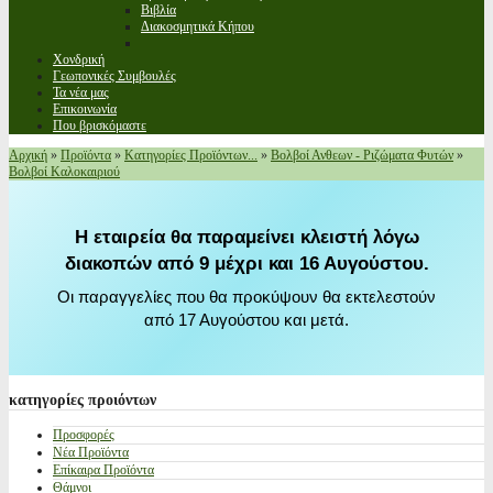
Βιβλία
Διακοσμητικά Κήπου
Χονδρική
Γεωπονικές Συμβουλές
Τα νέα μας
Επικοινωνία
Που βρισκόμαστε
Αρχική
»
Προϊόντα
»
Κατηγορίες Προϊόντων...
»
Βολβοί Ανθεων - Ριζώματα Φυτών
»
Βολβοί Καλοκαιριού
Η εταιρεία θα παραμείνει κλειστή λόγω
διακοπών από 9 μέχρι και 16 Αυγούστου.
Οι παραγγελίες που θα προκύψουν θα εκτελεστούν
από 17 Αυγούστου και μετά.
κατηγορίες
προιόντων
Προσφορές
Νέα Προϊόντα
Επίκαιρα Προϊόντα
Θάμνοι