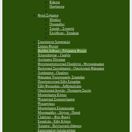
Κάκτοι
Παχύφυτα
Φυτά Σχήματα
Μπάλες
Πυραμίδες
Σπιράλ - Στριφτά
Ελεύθερα - Τοπιάρια
Σπορόφυτα Λαχανικών
Σπόροι Φυτών
Βολβοί Ανθεων - Ριζώματα Φυτών
Χλοοτάπητας - Γκαζόν
Αυτόματο Πότισμα
Φυτοπροστατευτικά Προϊόντα - Φυτοφάρμακα
Βιολογικά Σκευάσματα - Οικολογικά Φάρμακα
Λιπάσματα - Ορμόνες
Φάρμακα Υγειονομικής Σημασίας
Προστατευτικά Είδη Εργασίας
Είδη Φυτωρίου - Ανθοπωλείου
Οικολογικά Δοχεία - Πυρίμαχα Σκεύη
Μηχανήματα Κήπου
Ψεκαστικά Συγκροτήματα
Ψεκαστήρες
Μηχανήματα Ελαιοκομίας
Μουσαμάδες - Δίχτυα - Πανιά
Γλάστρες - Φερ Φορζέ
Εργαλεία - Είδη Κήπου
Χώματα - Βελτιωτικά εδάφους
Εμποτισμένη ξυλεία κήπου