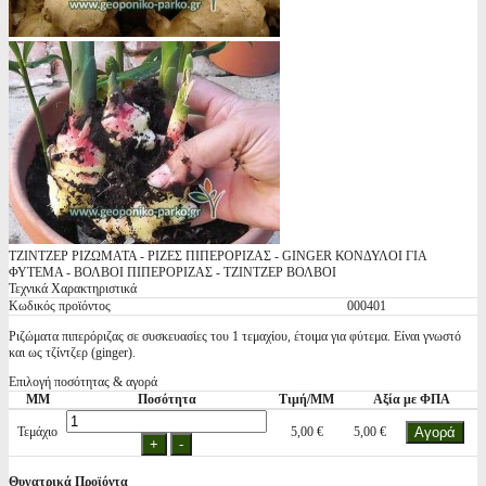
ΤΖΙΝΤΖΕΡ ΡΙΖΩΜΑΤΑ - ΡΙΖΕΣ ΠΙΠΕΡΟΡΙΖΑΣ - GINGER ΚΟΝΔΥΛΟΙ ΓΙΑ
ΦΥΤΕΜΑ - ΒΟΛΒΟΙ ΠΙΠΕΡΟΡΙΖΑΣ - ΤΖΙΝΤΖΕΡ ΒΟΛΒΟΙ
Τεχνικά Χαρακτηριστικά
Κωδικός προϊόντος
000401
Ριζώματα πιπερόριζας σε συσκευασίες του 1 τεμαχίου, έτοιμα για φύτεμα. Είναι γνωστό
και ως τζίντζερ (ginger).
Επιλογή ποσότητας & αγορά
ΜΜ
Ποσότητα
Τιμή/ΜΜ
Αξία με ΦΠΑ
Τεμάχιο
5,00 €
5,00 €
Θυγατρικά Προϊόντα