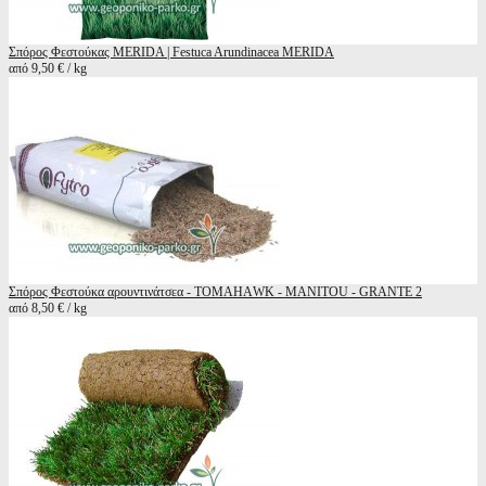
Σπόρος Φεστούκας MERIDA | Festuca Arundinacea MERIDA
από 9,50 € / kg
Σπόρος Φεστούκα αρουντινάτσεα - TOMAΗΑWK - MANITOU - GRANTE 2
από 8,50 € / kg