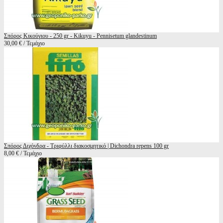
Σπόρος Κικούγιου - 250 gr - Kikuyu - Pennisetum glandestinum
30,00 € / Τεμάχιο
Σπόρος Διχόνδρα - Tριφύλλι διακοσμητικό | Dichondra repens 100 gr
8,00 € / Τεμάχιο