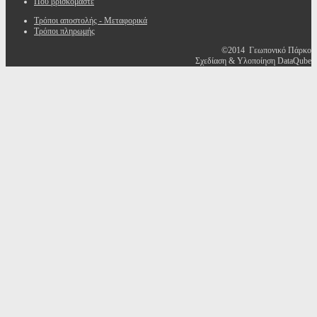
Που βρισκόμαστε
Τρόποι αποστολής - Μεταφορικά
Τρόποι πληρωμής
©2014 Γεωπονικό Πάρκο
Σχεδίαση & Υλοποίηση DataQube