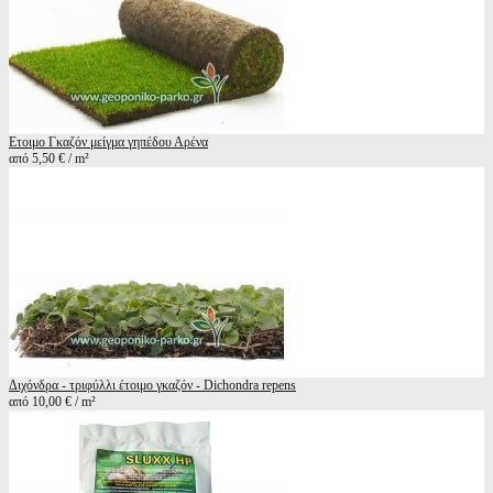
Ετοιμο Γκαζόν μείγμα γηπέδου Αρένα
από 5,50 € / m²
Διχόνδρα - τριφύλλι έτοιμο γκαζόν - Dichondra repens
από 10,00 € / m²