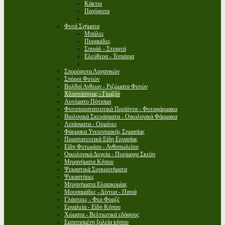
Κάκτοι
Παχύφυτα
Φυτά Σχήματα
Μπάλες
Πυραμίδες
Σπιράλ - Στριφτά
Ελεύθερα - Τοπιάρια
Σπορόφυτα Λαχανικών
Σπόροι Φυτών
Βολβοί Ανθεων - Ριζώματα Φυτών
Χλοοτάπητας - Γκαζόν
Αυτόματο Πότισμα
Φυτοπροστατευτικά Προϊόντα - Φυτοφάρμακα
Βιολογικά Σκευάσματα - Οικολογικά Φάρμακα
Λιπάσματα - Ορμόνες
Φάρμακα Υγειονομικής Σημασίας
Προστατευτικά Είδη Εργασίας
Είδη Φυτωρίου - Ανθοπωλείου
Οικολογικά Δοχεία - Πυρίμαχα Σκεύη
Μηχανήματα Κήπου
Ψεκαστικά Συγκροτήματα
Ψεκαστήρες
Μηχανήματα Ελαιοκομίας
Μουσαμάδες - Δίχτυα - Πανιά
Γλάστρες - Φερ Φορζέ
Εργαλεία - Είδη Κήπου
Χώματα - Βελτιωτικά εδάφους
Εμποτισμένη ξυλεία κήπου