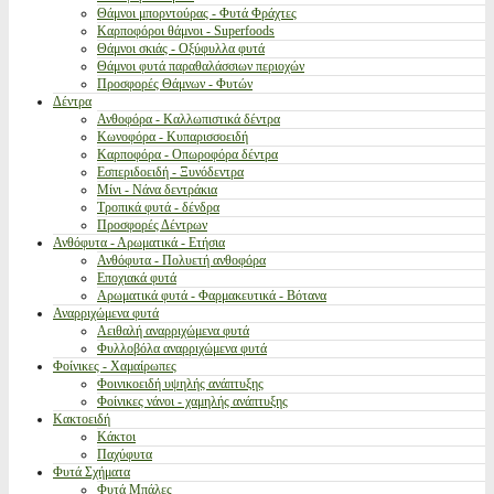
Θάμνοι μπορντούρας - Φυτά Φράχτες
Καρποφόροι θάμνοι - Superfoods
Θάμνοι σκιάς - Οξύφυλλα φυτά
Θάμνοι φυτά παραθαλάσσιων περιοχών
Προσφορές Θάμνων - Φυτών
Δέντρα
Ανθοφόρα - Καλλωπιστικά δέντρα
Κωνοφόρα - Κυπαρισσοειδή
Καρποφόρα - Οπωροφόρα δέντρα
Εσπεριδοειδή - Ξυνόδεντρα
Μίνι - Νάνα δεντράκια
Τροπικά φυτά - δένδρα
Προσφορές Δέντρων
Ανθόφυτα - Αρωματικά - Ετήσια
Ανθόφυτα - Πολυετή ανθοφόρα
Εποχιακά φυτά
Αρωματικά φυτά - Φαρμακευτικά - Βότανα
Αναρριχώμενα φυτά
Αειθαλή αναρριχώμενα φυτά
Φυλλοβόλα αναρριχώμενα φυτά
Φοίνικες - Χαμαίρωπες
Φοινικοειδή υψηλής ανάπτυξης
Φοίνικες νάνοι - χαμηλής ανάπτυξης
Κακτοειδή
Κάκτοι
Παχύφυτα
Φυτά Σχήματα
Φυτά Μπάλες