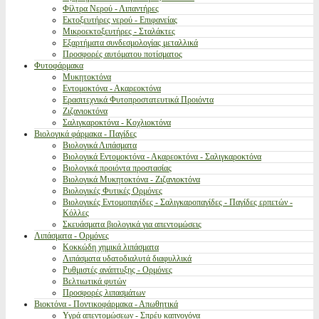
Φίλτρα Νερού - Λιπαντήρες
Εκτοξευτήρες νερού - Επιφανείας
Μικροεκτοξευτήρες - Σταλάκτες
Εξαρτήματα συνδεσμολογίας μεταλλικά
Προσφορές αυτόματου ποτίσματος
Φυτοφάρμακα
Μυκητοκτόνα
Εντομοκτόνα - Ακαρεοκτόνα
Ερασιτεχνικά Φυτοπροστατευτικά Προιόντα
Ζιζανιοκτόνα
Σαλιγκαροκτόνα - Κοχλιοκτόνα
Βιολογικά φάρμακα - Παγίδες
Βιολογικά Λιπάσματα
Βιολογικά Εντομοκτόνα - Ακαρεοκτόνα - Σαλιγκαροκτόνα
Βιολογικά προιόντα προστασίας
Βιολογικά Μυκητοκτόνα - Ζιζανιοκτόνα
Βιολογικές Φυτικές Ορμόνες
Βιολογικές Εντομοπαγίδες - Σαλιγκαροπαγίδες - Παγίδες ερπετών -
Κόλλες
Σκευάσματα βιολογικά για απεντομώσεις
Λιπάσματα - Ορμόνες
Κοκκώδη χημικά λιπάσματα
Λιπάσματα υδατοδιαλυτά διαφυλλικά
Ρυθμιστές ανάπτυξης - Ορμόνες
Βελτιωτικά φυτών
Προσφορές λιπασμάτων
Βιοκτόνα - Ποντικοφάρμακα - Απωθητικά
Υγρά απεντομώσεων - Σπρέυ καπνογόνα