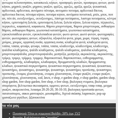
φυτωρια πελοπονησσου, κατασκευές κήπων, προσφορές φυτών, προσφορες φυτων, φυτά
κήπου, μηχανές γκαζόν, μηχανες γκαζον, φρέζες, φρεζες, φρέζα, φρεζα, ψεκαστικά,
αρδευτικά, αρδευτικα, αυτόματο πότισμα, αυτοματο ποτισμα, αρδευτικά δίκτυα,
αρδευτικα δικτυα, πότισμα κήπου, ποτισμα κηπου, αυτόματα ποτιστικά, μπέκ, μπεκ, ποπ
απ, πόπ άπ, εκτοξευτήρες, εκτοξευτηρες, λάστιχα ποτίσματος, λαστιχα ποτισματος, κέντρα
κήπου, εμποτισμένη ξυλεία, εμποτισμενη ξυλεια, ξυλεία κήπου, ξυλεια κηπου, πέργκολες,
περγκολες, καφασωτά, καφασωτα, θάμνοι μπορντούρας, θαμνοι μπορντουρας, ανθοφόροι
θάμνοι, ανθοφοροι θαμνοι, γεωπονικά καταστήματα, γεωπονικα καταστηματα,
εγκυκλοπαίδεια φυτών, εγκυκλοπαιδεια φυτών, φωτο φυτων, φωτό φυτών, φωτογραφίες
φυτών, φωτογραφιες φυτων, οξύφυλλα, οξυφυλλα φυτα, χώμα, χωμα, τύρφη, τυρφη,
χούμος, χουμος, οργανική ουσία, οργανικη ουσια, κλαδεμένα φυτά, κλαδεμενα φυτα,
τσάπα, τσαπα, φτυάρι, φτυαρι, τσάπα, τσαπα, κλαδευτήρι, κλαδευτήρια, κλαδευτηρι,
ψαλίδια κλαδέματος, ψαλίδι κλαδέματος, ψαλιδι κλαδεματος, ψαλιδια κλαδεματος,
μπορντουροψάλιδα, μπορντουροψαλιδο, μεσηνέζα, μεσηνεζα, ακροκόπτης, ακροκόπτης,
τρίμερ, τριμερ, τρίμμερ, τριμμερ, θαμνοκοπτικό, θαμνοκοπτικο, ευθυγραμμιστης,
ευθυγραμμιστής, κλαδοφάγος, κλαδοφαγος, θρυμματιστής κλαδιών, θρυμματιστης
κλαδιων, ψεκαστικά συγκροτήματα, ψεκαστικα συγκροτηματα, ψεκαστικά, ψεκαστικα,
ψεκαστήρες, ψεκαστηρες, ψεκαστήρι, ψεκαστηρι, ψεκαστήρες προπίεσης, ψεκαστηρες
προπιεσης, έτοιμος χλοοτάπητας, ετοιμος χλοοταπητας, έτοιμο γκαζόν, ετοιμο γκαζον,
χλοοτάπητας, χλοοταπητας, sod, lawn, e shop, e garden shop, e shop garden, garden shop,
shop garden, free shop garden, free shop, e free shop, βιολογικη ντοματα, βιολογικα
σπορόφυτα, βελτιωτικα σκευασματα, ορμονες φυτων, εκτοξευτηρες τσαφ-τσαφ, μειγμα
γκαζον, ακαρεοκτόνα, λιπασμα 20-20-20, 30-10-10, βιολογικη προστασία φυτων,
πατατοσπορος, σακοι μανιταριών, μουσαμάδες, διχτυά σκίασης λαχανικών, pop-up
γραναζωτα γηπέδων, ζιζανιοκτόνα
τα
νέα μας
Προσφορά: Όλοι οι χειμερινοί Βολβόι -50% έως 15/2
Φειγιόα: Καλλιέργεια απο ''χρυσάφι''