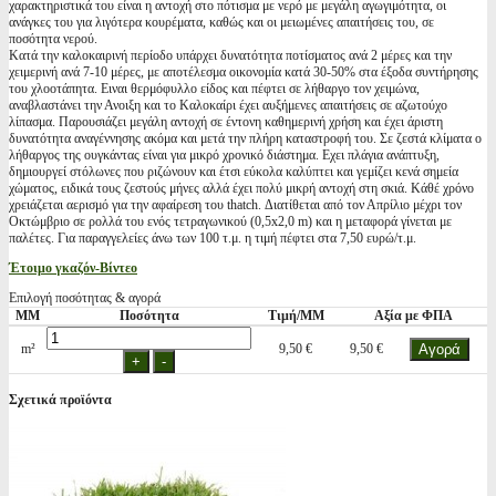
χαρακτηριστικά του είναι η αντοχή στο πότισμα με νερό με μεγάλη αγωγιμότητα, οι
ανάγκες του για λιγότερα κουρέματα, καθώς και οι μειωμένες απαιτήσεις του, σε
ποσότητα νερού.
Κατά την καλοκαιρινή περίοδο υπάρχει δυνατότητα ποτίσματος ανά 2 μέρες και την
χειμερινή ανά 7-10 μέρες, με αποτέλεσμα οικονομία κατά 30-50% στα έξοδα συντήρησης
του χλοοτάπητα. Ειναι θερμόφυλλο είδος και πέφτει σε λήθαργο τον χειμώνα,
αναβλαστάνει την Ανοιξη και το Καλοκαίρι έχει αυξήμενες απαιτήσεις σε αζωτούχο
λίπασμα. Παρουσιάζει μεγάλη αντοχή σε έντονη καθημερινή χρήση και έχει άριστη
δυνατότητα αναγέννησης ακόμα και μετά την πλήρη καταστροφή του. Σε ζεστά κλίματα ο
λήθαργος της ουγκάντας είναι για μικρό χρονικό διάστημα. Εχει πλάγια ανάπτυξη,
δημιουργεί στόλωνες που ριζώνουν και έτσι εύκολα καλύπτει και γεμίζει κενά σημεία
χώματος, ειδικά τους ζεστούς μήνες αλλά έχει πολύ μικρή αντοχή στη σκιά. Κάθέ χρόνο
χρειάζεται αερισμό για την αφαίρεση του thatch. Διατίθεται από τον Απρίλιο μέχρι τον
Οκτώμβριο σε ρολλά του ενός τετραγωνικού (0,5x2,0 m) και η μεταφορά γίνεται με
παλέτες. Για παραγγελείες άνω των 100 τ.μ. η τιμή πέφτει στα 7,50 ευρώ/τ.μ.
Έτοιμο γκαζόν-Βίντεο
Επιλογή ποσότητας & αγορά
ΜΜ
Ποσότητα
Τιμή/ΜΜ
Αξία με ΦΠΑ
m²
9,50 €
9,50 €
Σχετικά προϊόντα