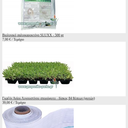
Βιολογικό σαλιγκαροκτόνο SLUXX - 500 gr
7,00 € / Τεμάχιο
Γκαζόν Αγίου Αυγουστίνου σπορόφυτο - δίσκος 84 θέσεων (φυτών)
39,00 € / Τεμάχιο