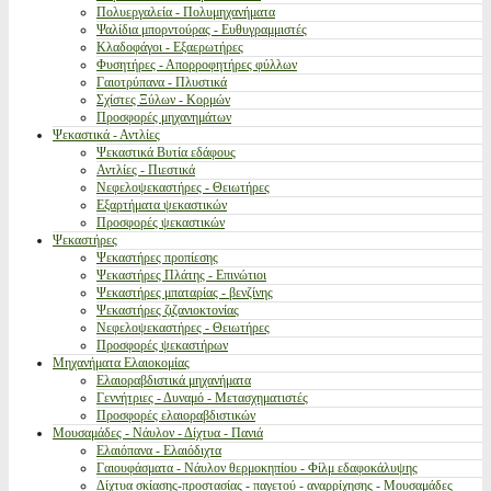
Πολυεργαλεία - Πολυμηχανήματα
Ψαλίδια μπορντούρας - Ευθυγραμμιστές
Κλαδοφάγοι - Εξαερωτήρες
Φυσητήρες - Απορροφητήρες φύλλων
Γαιοτρύπανα - Πλυστικά
Σχίστες Ξύλων - Κορμών
Προσφορές μηχανημάτων
Ψεκαστικά - Αντλίες
Ψεκαστικά Βυτία εδάφους
Αντλίες - Πιεστικά
Νεφελοψεκαστήρες - Θειωτήρες
Εξαρτήματα ψεκαστικών
Προσφορές ψεκαστικών
Ψεκαστήρες
Ψεκαστήρες προπίεσης
Ψεκαστήρες Πλάτης - Επινώτιοι
Ψεκαστήρες μπαταρίας - βενζίνης
Ψεκαστήρες ζιζανιοκτονίας
Νεφελοψεκαστήρες - Θειωτήρες
Προσφορές ψεκαστήρων
Μηχανήματα Ελαιοκομίας
Ελαιοραβδιστικά μηχανήματα
Γεννήτριες - Δυναμό - Μετασχηματιστές
Προσφορές ελαιοραβδιστικών
Μουσαμάδες - Νάυλον - Δίχτυα - Πανιά
Ελαιόπανα - Ελαιόδιχτα
Γαιουφάσματα - Νάυλον θερμοκηπίου - Φίλμ εδαφοκάλυψης
Δίχτυα σκίασης-προστασίας - παγετού - αναρρίχησης - Μουσαμάδες