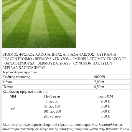
ΕΤΟΙΜΟΣ ΦΥΣΙΚΟΣ ΧΛΟΟΤΑΠΗΤΑΣ ΑΓΡΙΑΔΑ ΦΑΙΣΤΟΣ - ΟΥΓΚΑΝΤΑ
ΓΚΑΖΟΝ ΕΤΟΙΜΟ - ΒΕΡΜΟΥΔΑ ΓΚΑΖΟΝ - ΕΜΠΟΡΙΑ ΕΤΟΙΜΟΥ ΓΚΑΖΟΝ ΣΕ
ΡΟΛΛΑ ΒΕΡΜΟΥΔΑ - BERMOYDA GRASS - CYNODON DACTYLON -
ΑΓΡΙΑΔΑ ΧΛΟΟΤΑΠΗΤΑΣ
Τεχνικά Χαρακτηριστικά
Κωδικός προϊόντος
000269
Μήκος
2,00 m
Πλάτος
0,50 m
Κλιμάκωση τιμής ανά ποσότητα
ΜΜ
Ποσότητα
Τιμη/ΜΜ
1 έως 50
9,50 €
51 έως 100
8,50 €
m²
101 έως 200
8,00 €
201 και άνω
7,50 €
Χλοοτάπητας καλοκαιρινός εξαιρετικά εύρωστος, σκουροπράσινος, λεπτόφυλλος, με
δυνατότητα ανάπτυξης σε εδάφη κακής ποιότητας, ακόμη και κοντά στην θάλασσα. Κύρια