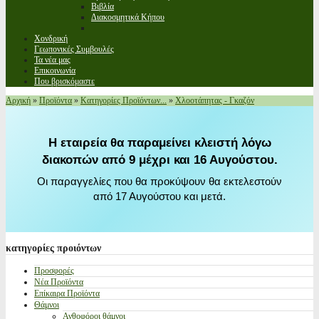
Βιβλία
Διακοσμητικά Κήπου
Χονδρική
Γεωπονικές Συμβουλές
Τα νέα μας
Επικοινωνία
Που βρισκόμαστε
Αρχική
»
Προϊόντα
»
Κατηγορίες Προϊόντων...
»
Χλοοτάπητας - Γκαζόν
Η εταιρεία θα παραμείνει κλειστή λόγω
διακοπών από 9 μέχρι και 16 Αυγούστου.
Οι παραγγελίες που θα προκύψουν θα εκτελεστούν
από 17 Αυγούστου και μετά.
κατηγορίες
προιόντων
Προσφορές
Νέα Προϊόντα
Επίκαιρα Προϊόντα
Θάμνοι
Ανθοφόροι θάμνοι