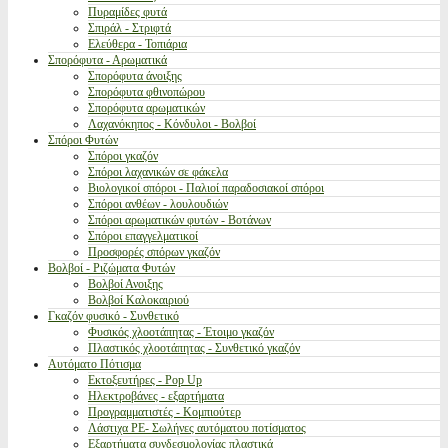
Πυραμίδες φυτά
Σπιράλ - Στριφτά
Ελεύθερα - Τοπιάρια
Σπορόφυτα - Αρωματικά
Σπορόφυτα άνοιξης
Σπορόφυτα φθινοπώρου
Σπορόφυτα αρωματικών
Λαχανόκηπος - Κόνδυλοι - Βολβοί
Σπόροι Φυτών
Σπόροι γκαζόν
Σπόροι λαχανικών σε φάκελα
Βιολογικοί σπόροι - Παλιοί παραδοσιακοί σπόροι
Σπόροι ανθέων - λουλουδιών
Σπόροι αρωματικών φυτών - Βοτάνων
Σπόροι επαγγελματικοί
Προσφορές σπόρων γκαζόν
Βολβοί - Ριζώματα Φυτών
Βολβοί Ανοιξης
Βολβοί Καλοκαιριού
Γκαζόν φυσικό - Συνθετικό
Φυσικός χλοοτάπητας - Έτοιμο γκαζόν
Πλαστικός χλοοτάπητας - Συνθετικό γκαζόν
Αυτόματο Πότισμα
Εκτοξευτήρες - Pop Up
Ηλεκτροβάνες - εξαρτήματα
Προγραμματιστές - Κομπιούτερ
Λάστιχα PE- Σωλήνες αυτόματου ποτίσματος
Εξαρτήματα συνδεσμολογίας πλαστικά