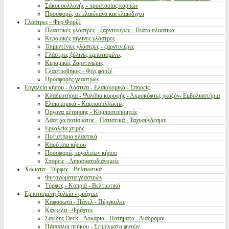
Σάκοι συλλογής - προστασίας καρπών
Προσφορές σε ελαιόπανα και ελαιόδιχτα
Γλάστρες - Φερ Φορζέ
Πλαστικές γλάστρες - ζαρντινιέρες - Πιάτα πλαστικά
Κεραμικές πήλινες γλάστρες
Τσιμεντένιες γλάστρες - ζαρντινιέρες
Γλάστρες ξύλινες εμποτισμένες
Κεραμικές Ζαρντινιέρες
Γλαστροθήκες - Φέρ φορζέ
Προσφορές γλαστρών
Εργαλεία κήπου - Λάστιχα - Ελαιοκομικά - Σπορείς
Κλαδευτήρια - Ψαλίδια κορυφής - Ακροκόφτες γκαζόν- Εμβολιαστήρια
Ελαιοκομικά - Καρποσυλλέκτες
Όργανα μέτρησης - Κομποστοποιητές
Λάστιχα ποτίσματος - Ποτιστικά - Ταχυσύνδεσμοι
Εργαλεία χειρός
Ποτιστήρια πλαστικά
Καρότσια κήπου
Προσφορές εργαλείων κήπου
Σπορείς - Λιπασματοδιανομείς
Χώματα - Τύρφες - Βελτιωτικά
Φυτοχώματα γλαστρών
Τύρφες - Κοπριά - Βελτιωτικά
Εμποτισμένη ξυλεία - φράχτες
Καφασωτά - Πάνελ - Πέργκολες
Κάγκελα - Φράχτες
Σανίδες Deck - Δοκάρια - Πατήματα - Διάδρομοι
Πάσσαλοι πεύκου - Στηρίγματα φυτών