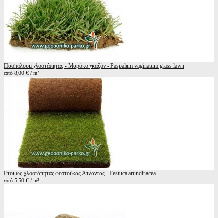
Πάσπαλουμ χλοοτάπητας - Μαρόκο γκαζόν - Paspalum vaginatum grass lawn
από 8,00 € / m²
Ετοιμος χλοοτάπητας φεστούκας Ατλαντας - Festuca arundinacea
από 5,50 € / m²