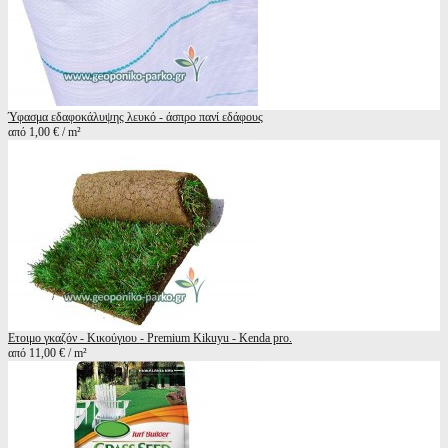
Ύφασμα εδαφοκάλυψης λευκό - άσπρο πανί εδάφους
από 1,00 € / m²
Ετοιμο γκαζόν - Κικούγιου - Premium Kikuyu - Kenda pro.
από 11,00 € / m²