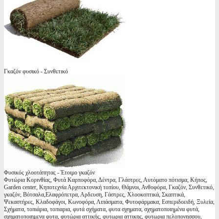
Γκαζόν φυσικό - Συνθετικό
Φυσικός χλοοτάπητας - Έτοιμο γκαζόν
Φυτώρια Κορινθίας, Φυτά Καρποφόρα, Δέντρα, Γλάστρες, Αυτόματο πότισμα, Κήπος,
Garden center, Κηποτεχνία Αρχιτεκτονική τοπίου, Θάμνοι, Ανθοφόρα, Γκαζόν, Συνθετικό,
γκαζόν, Βότσαλα,Ελαφρόπετρα, Αρδευση, Γάστρες, Χλοοκοπτικά, Σκαπτικά,
Ψεκαστήρες, Κλαδοφάγοι, Κωνοφόρα, Λιπάσματα, Φυτοφάρμακα, Εσπεριδοειδή, Ξυλεία,
Σχήματα, τοπιάρια, τοπιαρια, φυτά σχήματα, φυτα σχηματα, σχηματοποιημένα φυτά,
σχηματοποιημενα φυτα, φυτώρια αττικής, φυτωρια αττικης, φυτωρια πελοπονησσου,