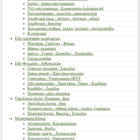
Σκόνες - κόκκοι απεντομώσεων
Τζέλ απεντομώσεων - Ετοιμόχρηστα δολώματα gel
Ποντικοφάρμακα - μυοκτόνα - αρουραιοκτόνα
Απωθητικά ζώων - πουλιών - ποντικών - φιδιών
Απωθητικά - βιοκτόνα
Δολωματικοί σταθμοί - κόλλες ποντικών - ποντικοπαγίδες
Κτηνιατρικά
Είδη προστασίας εργαζομένων
Μποτάκια - Γαλότσες - Φόρμες
Μάσκες ψεκασμού
Ιμάντες - Γυαλιά - Ωτασπίδες - Προσωπίδες
Γάντια εργασίας
Είδη Φυτωρίου - Ανθοπωλείου
Γλάστρες φυτωρίου - Σακούλες
Δίσκοι σποράς - Παλετάκια φύτευσης
Γλαστράκια - Υποστρώματα JIFFY
Είδη συσκευασίας - Ταμπελάκια - Ράφιες - Κορδόνια
Κουβάδες - Ζεμπίλια
Προσφορές ειδών φυτωρίου
Οικολογικά σκεύη- Πυρίμαχα - Inox
Ανοξείδωτα δοχεία - Inox
Πυρίμαχα σκεύη - πιθάρια λαδιού - λεκάνες ζυμώματος
Πλαστικά δοχεία - Βαρέλια - Τενεκέδες
Μηχανήματα Κήπου
Αλυσσοπρίονα - Κονταροπρίονα
Σκαπτικά - Φρέζες
Μηχανές γκαζόν - Χλοοκοπτικά
Χορτοκοπτικά - Θαμνοκοπτικά