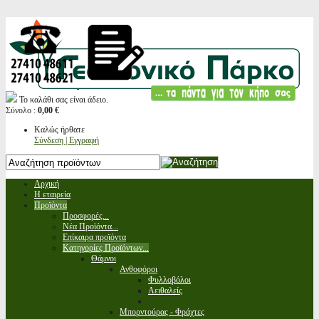
Το καλάθι σας είναι άδειο.
Σύνολο :
0,00 €
Καλώς ήρθατε
Σύνδεση | Εγγραφή
Αρχική
Η εταιρεία
Προϊόντα
Προσφορές...
Νέα Προϊόντα...
Επίκαιρα προϊόντα
Κατηγορίες Προϊόντων...
Θάμνοι
Ανθοφόροι
Φυλλοβόλοι
Αειθαλείς
Μπορντούρας - Φράχτες