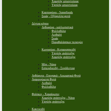
Χαμηλής μπορντούρας
Υψηλής μπορντούρας
Καρποφόροι - Superfoods
Σκιάς - Οξύφυλλα φυτά
Δέντρα κήπου
Ανθοφόρα - καλλωπιστικά
Φυλλοβόλα
Αειθαλή
Σκιάς
Παραθαλάσσιων περιοχών
Κωνοφόρα - Κυπαρισσοειδή
Υψηλής ανάπτυξης
Χαμηλής ανάπτυξης
Μίνι - Νάνα
Εσπεριδοειδή - Ξυνόδεντρα
Ανθόφυτα - Εποχιακά - Αρωματικά Φυτά
Αναρριχώμενα Φυτά
Αειθαλή
Φυλλοβόλα
Φοίνικες - Χαμαίρωπες
Χαμηλής ανάπτυξης - Νάνα
Υψηλής ανάπτυξης
Κακτοειδή