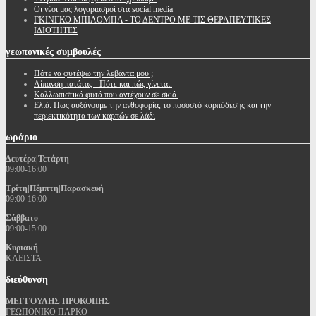
Oι νέοι μας λογαριασμοί στα social media
ΓΚΙΝΓΚΟ ΜΠΙΛΟΜΠΑ - ΤΟ ΔΕΝΤΡΟ ΜΕ ΤΙΣ ΘΕΡΑΠΕΥΤΙΚΕΣ
ΙΔΙΟΤΗΤΕΣ
γεωπονικές
συμβουλές
Πότε να φυτέψω την λεβάντα μου ;
Λίπανση πατάτας - Πότε και πώς γίνεται.
Καλλωπιστικά φυτά που αντέχουν σε σκιά.
Ελιά: Πως αυξάνουμε την ανθοφορία, το ποσοστό καρπόδεσης και την
περιεκτικότητα των καρπών σε λάδι
ωράριο
Δευτέρα|Τετάρτη
09:00-16:00
Τρίτη|Πέμπτη|Παρασκευή
09:00-16:00
Σάββατο
09:00-15:00
Κυριακή
ΚΛΕΙΣΤΑ
διεύθυνση
ΜΕΓΓΟΥΛΗΣ ΠΡΟΚΟΠΗΣ
ΓΕΩΠΟΝΙΚΟ ΠΑΡΚΟ