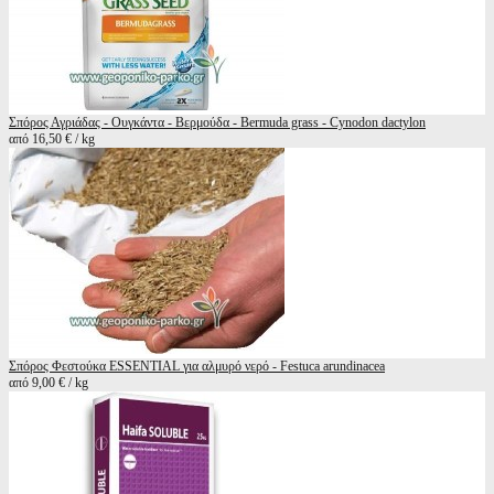
Σπόρος Αγριάδας - Ουγκάντα - Βερμούδα - Bermuda grass - Cynodon dactylon
από 16,50 € / kg
Σπόρος Φεστούκα ESSENTIAL για αλμυρό νερό - Festuca arundinacea
από 9,00 € / kg