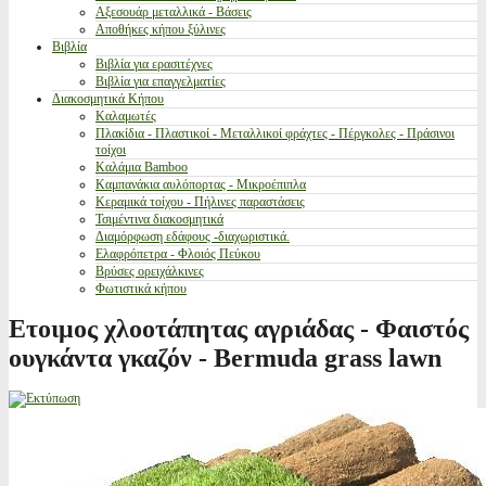
Αξεσουάρ μεταλλικά - Βάσεις
Αποθήκες κήπου ξύλινες
Βιβλία
Βιβλία για ερασιτέχνες
Βιβλία για επαγγελματίες
Διακοσμητικά Κήπου
Καλαμωτές
Πλακίδια - Πλαστικοί - Μεταλλικοί φράχτες - Πέργκολες - Πράσινοι
τοίχοι
Καλάμια Bamboo
Καμπανάκια αυλόπορτας - Μικροέπιπλα
Κεραμικά τοίχου - Πήλινες παραστάσεις
Τσιμέντινα διακοσμητικά
Διαμόρφωση εδάφους -διαχωριστικά.
Ελαφρόπετρα - Φλοιός Πεύκου
Βρύσες ορειχάλκινες
Φωτιστικά κήπου
Ετοιμος χλοοτάπητας αγριάδας - Φαιστός
ουγκάντα γκαζόν - Bermuda grass lawn