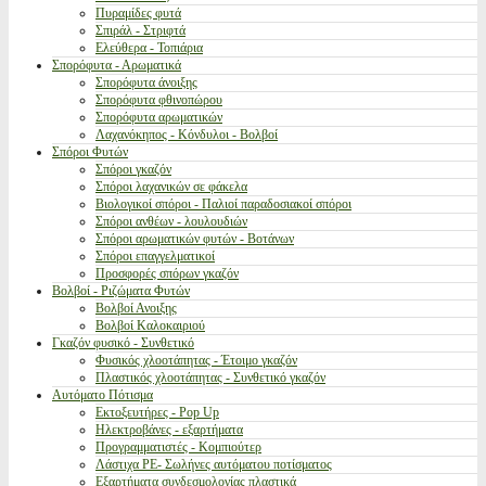
Πυραμίδες φυτά
Σπιράλ - Στριφτά
Ελεύθερα - Τοπιάρια
Σπορόφυτα - Αρωματικά
Σπορόφυτα άνοιξης
Σπορόφυτα φθινοπώρου
Σπορόφυτα αρωματικών
Λαχανόκηπος - Κόνδυλοι - Βολβοί
Σπόροι Φυτών
Σπόροι γκαζόν
Σπόροι λαχανικών σε φάκελα
Βιολογικοί σπόροι - Παλιοί παραδοσιακοί σπόροι
Σπόροι ανθέων - λουλουδιών
Σπόροι αρωματικών φυτών - Βοτάνων
Σπόροι επαγγελματικοί
Προσφορές σπόρων γκαζόν
Βολβοί - Ριζώματα Φυτών
Βολβοί Ανοιξης
Βολβοί Καλοκαιριού
Γκαζόν φυσικό - Συνθετικό
Φυσικός χλοοτάπητας - Έτοιμο γκαζόν
Πλαστικός χλοοτάπητας - Συνθετικό γκαζόν
Αυτόματο Πότισμα
Εκτοξευτήρες - Pop Up
Ηλεκτροβάνες - εξαρτήματα
Προγραμματιστές - Κομπιούτερ
Λάστιχα PE- Σωλήνες αυτόματου ποτίσματος
Εξαρτήματα συνδεσμολογίας πλαστικά