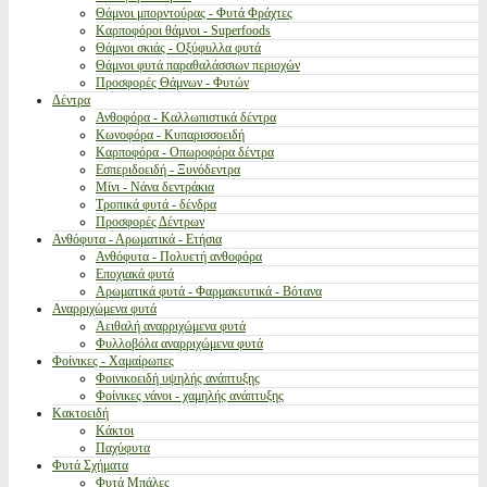
Θάμνοι μπορντούρας - Φυτά Φράχτες
Καρποφόροι θάμνοι - Superfoods
Θάμνοι σκιάς - Οξύφυλλα φυτά
Θάμνοι φυτά παραθαλάσσιων περιοχών
Προσφορές Θάμνων - Φυτών
Δέντρα
Ανθοφόρα - Καλλωπιστικά δέντρα
Κωνοφόρα - Κυπαρισσοειδή
Καρποφόρα - Οπωροφόρα δέντρα
Εσπεριδοειδή - Ξυνόδεντρα
Μίνι - Νάνα δεντράκια
Τροπικά φυτά - δένδρα
Προσφορές Δέντρων
Ανθόφυτα - Αρωματικά - Ετήσια
Ανθόφυτα - Πολυετή ανθοφόρα
Εποχιακά φυτά
Αρωματικά φυτά - Φαρμακευτικά - Βότανα
Αναρριχώμενα φυτά
Αειθαλή αναρριχώμενα φυτά
Φυλλοβόλα αναρριχώμενα φυτά
Φοίνικες - Χαμαίρωπες
Φοινικοειδή υψηλής ανάπτυξης
Φοίνικες νάνοι - χαμηλής ανάπτυξης
Κακτοειδή
Κάκτοι
Παχύφυτα
Φυτά Σχήματα
Φυτά Μπάλες