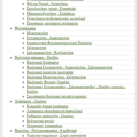
Φίλτρα Νερού - Λιπαντήρες
Εκτοξευτήρες νερού - Επιφανείας
Μικροεκτοξευτήρες - Σταλάκτες
Εξαρτήματα συνδεσμολογίας μεταλλικά
Προσφορές αυτόματου ποτίσματος
Φυτοφάρμακα
Μυκητοκτόνα
Εντομοκτόνα - Ακαρεοκτόνα
Ερασιτεχνικά Φυτοπροστατευτικά Προιόντα
Ζιζανιοκτόνα
Σαλιγκαροκτόνα - Κοχλιοκτόνα
Βιολογικά φάρμακα - Παγίδες
Βιολογικά Λιπάσματα
Βιολογικά Εντομοκτόνα - Ακαρεοκτόνα - Σαλιγκαροκτόνα
Βιολογικά προιόντα προστασίας
Βιολογικά Μυκητοκτόνα - Ζιζανιοκτόνα
Βιολογικές Φυτικές Ορμόνες
Βιολογικές Εντομοπαγίδες - Σαλιγκαροπαγίδες - Παγίδες ερπετών -
Κόλλες
Σκευάσματα βιολογικά για απεντομώσεις
Λιπάσματα - Ορμόνες
Κοκκώδη χημικά λιπάσματα
Λιπάσματα υδατοδιαλυτά διαφυλλικά
Ρυθμιστές ανάπτυξης - Ορμόνες
Βελτιωτικά φυτών
Προσφορές λιπασμάτων
Βιοκτόνα - Ποντικοφάρμακα - Απωθητικά
Υγρά απεντομώσεων - Σπρέυ καπνογόνα