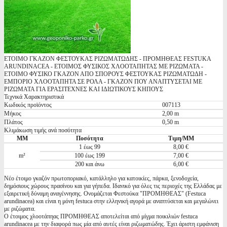
ΕΤΟΙΜΟ ΓΚΑΖΟΝ ΦΕΣΤΟΥΚΑΣ ΡΙΖΩΜΑΤΩΔΗΣ - ΠΡΟΜΗΘΕΑΣ FESTUKA
ARUNDINACEA - ΕΤΟΙΜΟΣ ΦΥΣΙΚΟΣ ΧΛΟΟΤΑΠΗΤΑΣ ΜΕ ΡΙΖΩΜΑΤΑ -
ΕΤΟΙΜΟ ΦΥΣΙΚΟ ΓΚΑΖΟΝ ΑΠΟ ΣΠΟΡΟΥΣ ΦΕΣΤΟΥΚΑΣ ΡΙΖΩΜΑΤΩΔΗ -
ΕΜΠΟΡΙΟ ΧΛΟΟΤΑΠΗΤΑ ΣΕ ΡΟΛΑ - ΓΚΑΖΟΝ ΠΟΥ ΑΝΑΠΤΥΣΕΤΑΙ ΜΕ
ΡΙΖΩΜΑΤΑ ΓΙΑ ΕΡΑΣΙΤΕΧΝΕΣ ΚΑΙ ΙΔΙΩΤΙΚΟΥΣ ΚΗΠΟΥΣ
Τεχνικά Χαρακτηριστικά
Κωδικός προϊόντος
007113
Μήκος
2,00 m
Πλάτος
0,50 m
Κλιμάκωση τιμής ανά ποσότητα
ΜΜ
Ποσότητα
Τιμη/ΜΜ
1 έως 99
8,00 €
m²
100 έως 199
7,00 €
200 και άνω
6,00 €
Νέο έτοιμο γκαζόν πρωτοποριακό, κατάλληλο για κατοικίες, πάρκα, ξενοδοχεία,
δημόσιους χώρους πρασίνου και για γήπεδα. Ιδανικό για όλες τις περιοχές της Ελλάδας με
εξαιρετική δύναμη αναγέννησης. Ονομάζεται Φεστούκα "ΠΡΟΜΗΘΕΑΣ" (Festuca
arundinacea) και είναι η μόνη festuca στην ελληνική αγορά με αναπτύσεται και μεγαλώνει
με ριζώματα.
Ο έτοιμος χλοοτάπηας ΠΡΟΜΗΘΕΑΣ αποτελείται από μίγμα ποικιλιών festuca
arundinacea με την διαφορά πως μία από αυτές είναι ριζωματώδης. Έχει άριστη εμφάνιση