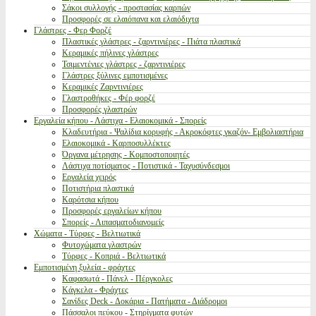
Σάκοι συλλογής - προστασίας καρπών
Προσφορές σε ελαιόπανα και ελαιόδιχτα
Γλάστρες - Φερ Φορζέ
Πλαστικές γλάστρες - ζαρντινιέρες - Πιάτα πλαστικά
Κεραμικές πήλινες γλάστρες
Τσιμεντένιες γλάστρες - ζαρντινιέρες
Γλάστρες ξύλινες εμποτισμένες
Κεραμικές Ζαρντινιέρες
Γλαστροθήκες - Φέρ φορζέ
Προσφορές γλαστρών
Εργαλεία κήπου - Λάστιχα - Ελαιοκομικά - Σπορείς
Κλαδευτήρια - Ψαλίδια κορυφής - Ακροκόφτες γκαζόν- Εμβολιαστήρια
Ελαιοκομικά - Καρποσυλλέκτες
Όργανα μέτρησης - Κομποστοποιητές
Λάστιχα ποτίσματος - Ποτιστικά - Ταχυσύνδεσμοι
Εργαλεία χειρός
Ποτιστήρια πλαστικά
Καρότσια κήπου
Προσφορές εργαλείων κήπου
Σπορείς - Λιπασματοδιανομείς
Χώματα - Τύρφες - Βελτιωτικά
Φυτοχώματα γλαστρών
Τύρφες - Κοπριά - Βελτιωτικά
Εμποτισμένη ξυλεία - φράχτες
Καφασωτά - Πάνελ - Πέργκολες
Κάγκελα - Φράχτες
Σανίδες Deck - Δοκάρια - Πατήματα - Διάδρομοι
Πάσσαλοι πεύκου - Στηρίγματα φυτών