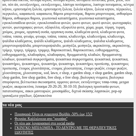
αρδευτικα δικτυα, πότισμα κήπου, ποτισμα κηπου, αυτόματα ποτιστικά, μπέκ, μπεκ, ποπ
απ, πόπ άπ, εκτοξευτήρες, εκτοξευτηρες, λάστιχα ποτίσματος, λαστιχα ποτισματος, κέντρα
κήπου, εμποτισμένη ξυλεία, εμποτισμενη ξυλεια, ξυλεία κήπου, ξυλεια κηπου, πέργκολες,
περγκολες, καφασωτά, καφασωτα, θάμνοι μπορντούρας, θαμνοι μπορντουρας, ανθοφόροι
θάμνοι, ανθοφοροι θαμνοι, γεωπονικά καταστήματα, γεωπονικα καταστηματα,
εγκυκλοπαίδεια φυτών, εγκυκλοπαιδεια φυτών, φωτο φυτων, φωτό φυτών, φωτογραφίες
φυτών, φωτογραφιες φυτων, οξύφυλλα, οξυφυλλα φυτα, χώμα, χωμα, τύρφη, τυρφη,
χούμος, χουμος, οργανική ουσία, οργανικη ουσια, κλαδεμένα φυτά, κλαδεμενα φυτα,
τσάπα, τσαπα, φτυάρι, φτυαρι, τσάπα, τσαπα, κλαδευτήρι, κλαδευτήρια, κλαδευτηρι,
ψαλίδια κλαδέματος, ψαλίδι κλαδέματος, ψαλιδι κλαδεματος, ψαλιδια κλαδεματος,
μπορντουροψάλιδα, μπορντουροψαλιδο, μεσηνέζα, μεσηνεζα, ακροκόπτης, ακροκόπτης,
τρίμερ, τριμερ, τρίμμερ, τριμμερ, θαμνοκοπτικό, θαμνοκοπτικο, ευθυγραμμιστης,
ευθυγραμμιστής, κλαδοφάγος, κλαδοφαγος, θρυμματιστής κλαδιών, θρυμματιστης
κλαδιων, ψεκαστικά συγκροτήματα, ψεκαστικα συγκροτηματα, ψεκαστικά, ψεκαστικα,
ψεκαστήρες, ψεκαστηρες, ψεκαστήρι, ψεκαστηρι, ψεκαστήρες προπίεσης, ψεκαστηρες
προπιεσης, έτοιμος χλοοτάπητας, ετοιμος χλοοταπητας, έτοιμο γκαζόν, ετοιμο γκαζον,
χλοοτάπητας, χλοοταπητας, sod, lawn, e shop, e garden shop, e shop garden, garden shop,
shop garden, free shop garden, free shop, e free shop, βιολογικη ντοματα, βιολογικα
σπορόφυτα, βελτιωτικα σκευασματα, ορμονες φυτων, εκτοξευτηρες τσαφ-τσαφ, μειγμα
γκαζον, ακαρεοκτόνα, λιπασμα 20-20-20, 30-10-10, βιολογικη προστασία φυτων,
πατατοσπορος, σακοι μανιταριών, μουσαμάδες, διχτυά σκίασης λαχανικών, pop-up
γραναζωτα γηπέδων, ζιζανιοκτόνα
τα
νέα μας
Προσφορά: Όλοι οι χειμερινοί Βολβόι -50% έως 15/2
Φειγιόα: Καλλιέργεια απο ''χρυσάφι''
Oι νέοι μας λογαριασμοί στα social media
ΓΚΙΝΓΚΟ ΜΠΙΛΟΜΠΑ - ΤΟ ΔΕΝΤΡΟ ΜΕ ΤΙΣ ΘΕΡΑΠΕΥΤΙΚΕΣ
ΙΔΙΟΤΗΤΕΣ