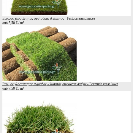
Ετοιμος χλοοτάπητας φεστούκας Ατλαντας - Festuca arundinacea
από 5,50 € / m²
Ετοιμος χλοοτάπητας αγριάδας - Φαιστός ουγκάντα γκαζόν - Bermuda grass lawn
από 7,50 € / m²