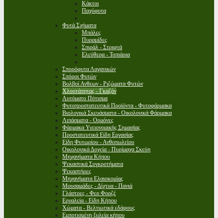
Κάκτοι
Παχύφυτα
Φυτά Σχήματα
Μπάλες
Πυραμίδες
Σπιράλ - Στριφτά
Ελεύθερα - Τοπιάρια
Σπορόφυτα Λαχανικών
Σπόροι Φυτών
Βολβοί Ανθεων - Ριζώματα Φυτών
Χλοοτάπητας - Γκαζόν
Αυτόματο Πότισμα
Φυτοπροστατευτικά Προϊόντα - Φυτοφάρμακα
Βιολογικά Σκευάσματα - Οικολογικά Φάρμακα
Λιπάσματα - Ορμόνες
Φάρμακα Υγειονομικής Σημασίας
Προστατευτικά Είδη Εργασίας
Είδη Φυτωρίου - Ανθοπωλείου
Οικολογικά Δοχεία - Πυρίμαχα Σκεύη
Μηχανήματα Κήπου
Ψεκαστικά Συγκροτήματα
Ψεκαστήρες
Μηχανήματα Ελαιοκομίας
Μουσαμάδες - Δίχτυα - Πανιά
Γλάστρες - Φερ Φορζέ
Εργαλεία - Είδη Κήπου
Χώματα - Βελτιωτικά εδάφους
Εμποτισμένη ξυλεία κήπου