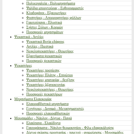
Πολυεργαλεία - Πολυμηχανήματα
Ψαλίδια μπορντούρας - Ευθυγραμμιστές
Κλαδοφάγοι - Εξαερωτήρες
Φυσητήρες - Απορροφητήρες φύλλων
Γαιοτρύπανα - Πλυστικά
Σχίστες Ξύλων - Κορμών
Προσφορές μηχανημάτων
Ψεκαστικά - Αντλίες
Ψεκαστικά Βυτία εδάφους
Αντλίες - Πιεστικά
Νεφελοψεκαστήρες - Θειωτήρες
Εξαρτήματα ψεκαστικών
Προσφορές ψεκαστικών
Ψεκαστήρες
Ψεκαστήρες προπίεσης
Ψεκαστήρες Πλάτης - Επινώτιοι
Ψεκαστήρες μπαταρίας - βενζίνης
Ψεκαστήρες ζιζανιοκτονίας
Νεφελοψεκαστήρες - Θειωτήρες
Προσφορές ψεκαστήρων
Μηχανήματα Ελαιοκομίας
Ελαιοραβδιστικά μηχανήματα
Γεννήτριες - Δυναμό - Μετασχηματιστές
Προσφορές ελαιοραβδιστικών
Μουσαμάδες - Νάυλον - Δίχτυα - Πανιά
Ελαιόπανα - Ελαιόδιχτα
Γαιουφάσματα - Νάυλον θερμοκηπίου - Φίλμ εδαφοκάλυψης
Δίχτυα σκίασης-προστασίας - παγετού - αναρρίχησης - Μουσαμάδες