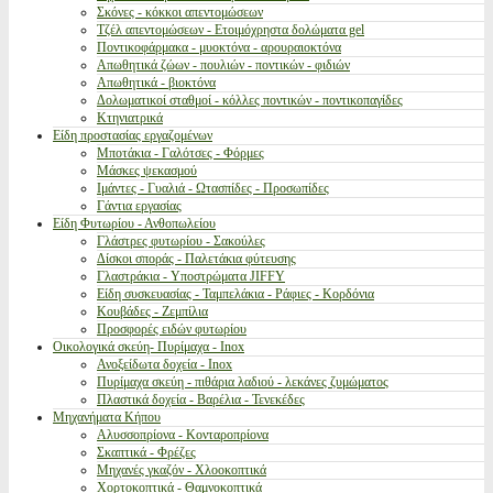
Σκόνες - κόκκοι απεντομώσεων
Τζέλ απεντομώσεων - Ετοιμόχρηστα δολώματα gel
Ποντικοφάρμακα - μυοκτόνα - αρουραιοκτόνα
Απωθητικά ζώων - πουλιών - ποντικών - φιδιών
Απωθητικά - βιοκτόνα
Δολωματικοί σταθμοί - κόλλες ποντικών - ποντικοπαγίδες
Κτηνιατρικά
Είδη προστασίας εργαζομένων
Μποτάκια - Γαλότσες - Φόρμες
Μάσκες ψεκασμού
Ιμάντες - Γυαλιά - Ωτασπίδες - Προσωπίδες
Γάντια εργασίας
Είδη Φυτωρίου - Ανθοπωλείου
Γλάστρες φυτωρίου - Σακούλες
Δίσκοι σποράς - Παλετάκια φύτευσης
Γλαστράκια - Υποστρώματα JIFFY
Είδη συσκευασίας - Ταμπελάκια - Ράφιες - Κορδόνια
Κουβάδες - Ζεμπίλια
Προσφορές ειδών φυτωρίου
Οικολογικά σκεύη- Πυρίμαχα - Inox
Ανοξείδωτα δοχεία - Inox
Πυρίμαχα σκεύη - πιθάρια λαδιού - λεκάνες ζυμώματος
Πλαστικά δοχεία - Βαρέλια - Τενεκέδες
Μηχανήματα Κήπου
Αλυσσοπρίονα - Κονταροπρίονα
Σκαπτικά - Φρέζες
Μηχανές γκαζόν - Χλοοκοπτικά
Χορτοκοπτικά - Θαμνοκοπτικά