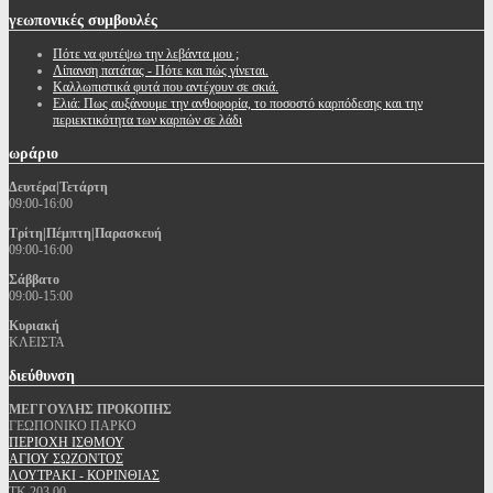
γεωπονικές
συμβουλές
Πότε να φυτέψω την λεβάντα μου ;
Λίπανση πατάτας - Πότε και πώς γίνεται.
Καλλωπιστικά φυτά που αντέχουν σε σκιά.
Ελιά: Πως αυξάνουμε την ανθοφορία, το ποσοστό καρπόδεσης και την
περιεκτικότητα των καρπών σε λάδι
ωράριο
Δευτέρα|Τετάρτη
09:00-16:00
Τρίτη|Πέμπτη|Παρασκευή
09:00-16:00
Σάββατο
09:00-15:00
Κυριακή
ΚΛΕΙΣΤΑ
διεύθυνση
ΜΕΓΓΟΥΛΗΣ ΠΡΟΚΟΠΗΣ
ΓΕΩΠΟΝΙΚΟ ΠΑΡΚΟ
ΠΕΡΙΟΧΗ ΙΣΘΜΟΥ
ΑΓΙΟΥ ΣΩΖΟΝΤΟΣ
ΛΟΥΤΡΑΚΙ - ΚΟΡΙΝΘΙΑΣ
ΤΚ 203 00