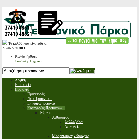
Το καλάθι σας είναι άδειο.
Σύνολο :
0,00 €
Καλώς ήρθατε
Σύνδεση | Εγγραφή
Αρχική
Η εταιρεία
Προϊόντα
Προσφορές...
Νέα Προϊόντα...
Επίκαιρα προϊόντα
Κατηγορίες Προϊόντων...
Θάμνοι
Ανθοφόροι
Φυλλοβόλοι
Αειθαλείς
Μπορντούρας - Φράχτες