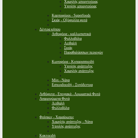
Χαμηλής μπορντούρας
Υψηλής μπορντούρας
Καρποφόροι - Superfoods
Σκιάς - Οξύφυλλα φυτά
Δέντρα κήπου
Ανθοφόρα - καλλωπιστικά
Φυλλοβόλα
Αειθαλή
Σκιάς
Παραθαλάσσιων περιοχών
Κωνοφόρα - Κυπαρισσοειδή
Υψηλής ανάπτυξης
Χαμηλής ανάπτυξης
Μίνι - Νάνα
Εσπεριδοειδή - Ξυνόδεντρα
Ανθόφυτα - Εποχιακά - Αρωματικά Φυτά
Αναρριχώμενα Φυτά
Αειθαλή
Φυλλοβόλα
Φοίνικες - Χαμαίρωπες
Χαμηλής ανάπτυξης - Νάνα
Υψηλής ανάπτυξης
Κακτοειδή