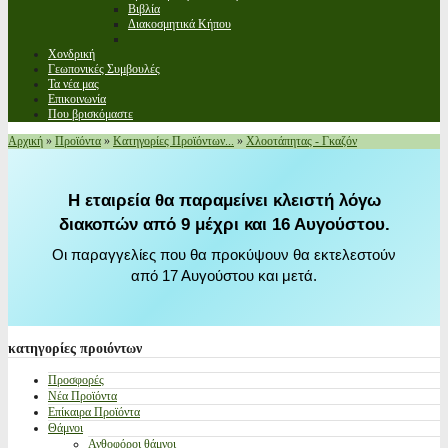
Βιβλία
Διακοσμητικά Κήπου
Χονδρική
Γεωπονικές Συμβουλές
Τα νέα μας
Επικοινωνία
Που βρισκόμαστε
Αρχική
»
Προϊόντα
»
Κατηγορίες Προϊόντων...
»
Χλοοτάπητας - Γκαζόν
Η εταιρεία θα παραμείνει κλειστή λόγω
διακοπών από 9 μέχρι και 16 Αυγούστου.
Οι παραγγελίες που θα προκύψουν θα εκτελεστούν
από 17 Αυγούστου και μετά.
κατηγορίες
προιόντων
Προσφορές
Νέα Προϊόντα
Επίκαιρα Προϊόντα
Θάμνοι
Ανθοφόροι θάμνοι