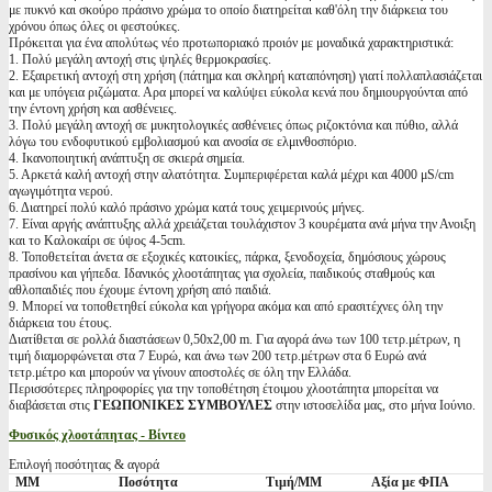
με πυκνό και σκούρο πράσινο χρώμα το οποίο διατηρείται καθ'όλη την διάρκεια του
χρόνου όπως όλες οι φεστούκες.
Πρόκειται για ένα απολύτως νέο προτωποριακό προιόν με μοναδικά χαρακτηριστικά:
1. Πολύ μεγάλη αντοχή στις ψηλές θερμοκρασίες.
2. Εξαιρετική αντοχή στη χρήση (πάτημα και σκληρή καταπόνηση) γιατί πολλαπλασιάζεται
και με υπόγεια ριζώματα. Αρα μπορεί να καλύψει εύκολα κενά που δημιουργούνται από
την έντονη χρήση και ασθένειες.
3. Πολύ μεγάλη αντοχή σε μυκητολογικές ασθένειες όπως ριζοκτόνια και πύθιο, αλλά
λόγω του ενδοφυτικού εμβολιασμού και ανοσία σε ελμινθοσπόριο.
4. Ικανοποιητική ανάπτυξη σε σκιερά σημεία.
5. Αρκετά καλή αντοχή στην αλατότητα. Συμπεριφέρεται καλά μέχρι και 4000 μS/cm
αγωγιμότητα νερού.
6. Διατηρεί πολύ καλό πράσινο χρώμα κατά τους χειμερινούς μήνες.
7. Είναι αργής ανάπτυξης αλλά χρειάζεται τουλάχιστον 3 κουρέματα ανά μήνα την Ανοιξη
και το Καλοκαίρι σε ύψος 4-5cm.
8. Τοποθετείται άνετα σε εξοχικές κατοικίες, πάρκα, ξενοδοχεία, δημόσιους χώρους
πρασίνου και γήπεδα. Ιδανικός χλοοτάπητας για σχολεία, παιδικούς σταθμούς και
αθλοπαιδιές που έχουμε έντονη χρήση από παιδιά.
9. Μπορεί να τοποθετηθεί εύκολα και γρήγορα ακόμα και από ερασιτέχνες όλη την
διάρκεια του έτους.
Διατίθεται σε ρολλά διαστάσεων 0,50x2,00 m. Για αγορά άνω των 100 τετρ.μέτρων, η
τιμή διαμορφώνεται στα 7 Ευρώ, και άνω των 200 τετρ.μέτρων στα 6 Ευρώ ανά
τετρ.μέτρο και μπορούν να γίνουν αποστολές σε όλη την Ελλάδα.
Περισσότερες πληροφορίες για την τοποθέτηση έτοιμου χλοοτάπητα μπορείται να
διαβάσεται στις
ΓΕΩΠΟΝΙΚΕΣ ΣΥΜΒΟΥΛΕΣ
στην ιστοσελίδα μας, στο μήνα Ιούνιο.
Φυσικός χλοοτάπητας - Βίντεο
Επιλογή ποσότητας & αγορά
ΜΜ
Ποσότητα
Τιμή/ΜΜ
Αξία με ΦΠΑ