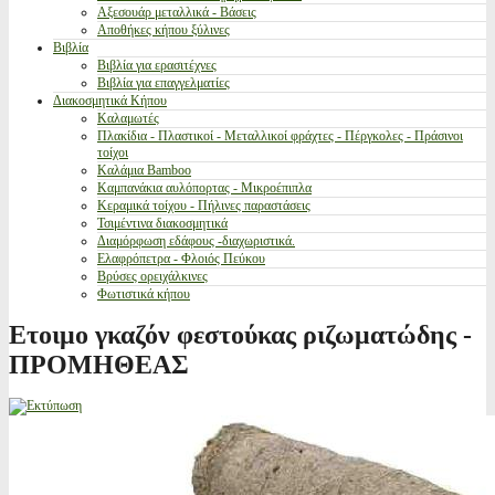
Αξεσουάρ μεταλλικά - Βάσεις
Αποθήκες κήπου ξύλινες
Βιβλία
Βιβλία για ερασιτέχνες
Βιβλία για επαγγελματίες
Διακοσμητικά Κήπου
Καλαμωτές
Πλακίδια - Πλαστικοί - Μεταλλικοί φράχτες - Πέργκολες - Πράσινοι
τοίχοι
Καλάμια Bamboo
Καμπανάκια αυλόπορτας - Μικροέπιπλα
Κεραμικά τοίχου - Πήλινες παραστάσεις
Τσιμέντινα διακοσμητικά
Διαμόρφωση εδάφους -διαχωριστικά.
Ελαφρόπετρα - Φλοιός Πεύκου
Βρύσες ορειχάλκινες
Φωτιστικά κήπου
Ετοιμο γκαζόν φεστούκας ριζωματώδης -
ΠΡΟΜΗΘΕΑΣ