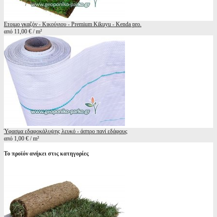
Ετοιμο γκαζόν - Κικούγιου - Premium Kikuyu - Kenda pro.
από 11,00 € / m²
Ύφασμα εδαφοκάλυψης λευκό - άσπρο πανί εδάφους
από 1,00 € / m²
Το προϊόν ανήκει στις κατηγορίες