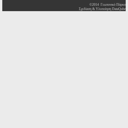
©2014 Γεωπονικό Πάρκο
Σχεδίαση & Υλοποίηση DataQube