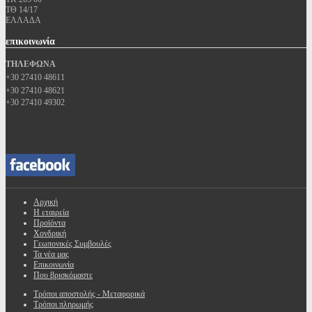
ΤΘ 14/17
ΕΛΛΑΔΑ
επικοινωνία
ΤΗΛΕΦΩΝΑ
+30 27410 48611
+30 27410 48621
+30 27410 49302
Αρχική
Η εταιρεία
Προϊόντα
Χονδρική
Γεωπονικές Συμβουλές
Τα νέα μας
Επικοινωνία
Που βρισκόμαστε
Τρόποι αποστολής - Μεταφορικά
Τρόποι πληρωμής