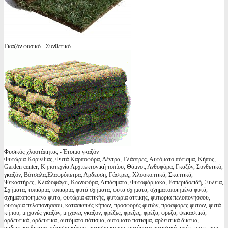
Γκαζόν φυσικό - Συνθετικό
Φυσικός χλοοτάπητας - Έτοιμο γκαζόν
Φυτώρια Κορινθίας, Φυτά Καρποφόρα, Δέντρα, Γλάστρες, Αυτόματο πότισμα, Κήπος,
Garden center, Κηποτεχνία Αρχιτεκτονική τοπίου, Θάμνοι, Ανθοφόρα, Γκαζόν, Συνθετικό,
γκαζόν, Βότσαλα,Ελαφρόπετρα, Αρδευση, Γάστρες, Χλοοκοπτικά, Σκαπτικά,
Ψεκαστήρες, Κλαδοφάγοι, Κωνοφόρα, Λιπάσματα, Φυτοφάρμακα, Εσπεριδοειδή, Ξυλεία,
Σχήματα, τοπιάρια, τοπιαρια, φυτά σχήματα, φυτα σχηματα, σχηματοποιημένα φυτά,
σχηματοποιημενα φυτα, φυτώρια αττικής, φυτωρια αττικης, φυτωρια πελοπονησσου,
φυτωρια πελοπονησσου, κατασκευές κήπων, προσφορές φυτών, προσφορες φυτων, φυτά
κήπου, μηχανές γκαζόν, μηχανες γκαζον, φρέζες, φρεζες, φρέζα, φρεζα, ψεκαστικά,
αρδευτικά, αρδευτικα, αυτόματο πότισμα, αυτοματο ποτισμα, αρδευτικά δίκτυα,