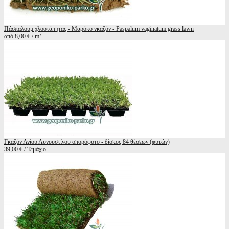
Πάσπαλουμ χλοοτάπητας - Μαρόκο γκαζόν - Paspalum vaginatum grass lawn
από 8,00 € / m²
Γκαζόν Αγίου Αυγουστίνου σπορόφυτο - δίσκος 84 θέσεων (φυτών)
39,00 € / Τεμάχιο