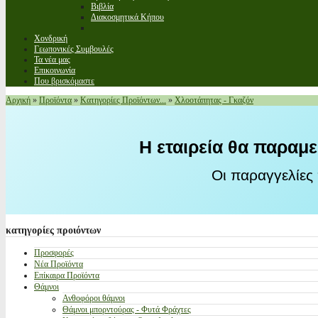
Βιβλία
Διακοσμητικά Κήπου
Χονδρική
Γεωπονικές Συμβουλές
Τα νέα μας
Επικοινωνία
Που βρισκόμαστε
Αρχική
»
Προϊόντα
»
Κατηγορίες Προϊόντων...
»
Χλοοτάπητας - Γκαζόν
Η εταιρεία θα παραμε
Οι παραγγελίες
κατηγορίες
προιόντων
Προσφορές
Νέα Προϊόντα
Επίκαιρα Προϊόντα
Θάμνοι
Ανθοφόροι θάμνοι
Θάμνοι μπορντούρας - Φυτά Φράχτες