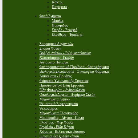
Κάκτοι
Παχύφυτα
Φυτά Σχήματα
Μπάλες
Πυραμίδες
Σπιράλ - Στριφτά
Ελεύθερα - Τοπιάρια
Σπορόφυτα Λαχανικών
Σπόροι Φυτών
Βολβοί Ανθεων - Ριζώματα Φυτών
Χλοοτάπητας - Γκαζόν
Αυτόματο Πότισμα
Φυτοπροστατευτικά Προϊόντα - Φυτοφάρμακα
Βιολογικά Σκευάσματα - Οικολογικά Φάρμακα
Λιπάσματα - Ορμόνες
Φάρμακα Υγειονομικής Σημασίας
Προστατευτικά Είδη Εργασίας
Είδη Φυτωρίου - Ανθοπωλείου
Οικολογικά Δοχεία - Πυρίμαχα Σκεύη
Μηχανήματα Κήπου
Ψεκαστικά Συγκροτήματα
Ψεκαστήρες
Μηχανήματα Ελαιοκομίας
Μουσαμάδες - Δίχτυα - Πανιά
Γλάστρες - Φερ Φορζέ
Εργαλεία - Είδη Κήπου
Χώματα - Βελτιωτικά εδάφους
Εμποτισμένη ξυλεία κήπου