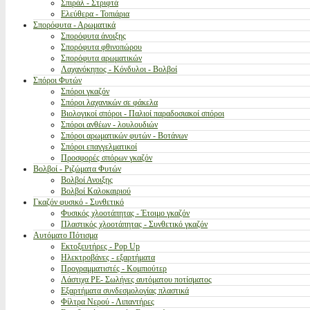
Σπιράλ - Στριφτά
Ελεύθερα - Τοπιάρια
Σπορόφυτα - Αρωματικά
Σπορόφυτα άνοιξης
Σπορόφυτα φθινοπώρου
Σπορόφυτα αρωματικών
Λαχανόκηπος - Κόνδυλοι - Βολβοί
Σπόροι Φυτών
Σπόροι γκαζόν
Σπόροι λαχανικών σε φάκελα
Βιολογικοί σπόροι - Παλιοί παραδοσιακοί σπόροι
Σπόροι ανθέων - λουλουδιών
Σπόροι αρωματικών φυτών - Βοτάνων
Σπόροι επαγγελματικοί
Προσφορές σπόρων γκαζόν
Βολβοί - Ριζώματα Φυτών
Βολβοί Ανοιξης
Βολβοί Καλοκαιριού
Γκαζόν φυσικό - Συνθετικό
Φυσικός χλοοτάπητας - Έτοιμο γκαζόν
Πλαστικός χλοοτάπητας - Συνθετικό γκαζόν
Αυτόματο Πότισμα
Εκτοξευτήρες - Pop Up
Ηλεκτροβάνες - εξαρτήματα
Προγραμματιστές - Κομπιούτερ
Λάστιχα PE- Σωλήνες αυτόματου ποτίσματος
Εξαρτήματα συνδεσμολογίας πλαστικά
Φίλτρα Νερού - Λιπαντήρες