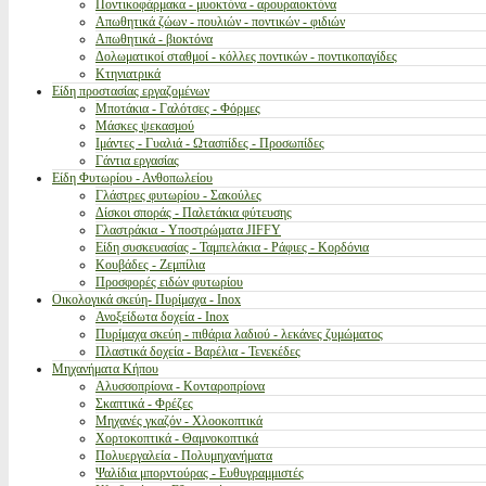
Ποντικοφάρμακα - μυοκτόνα - αρουραιοκτόνα
Απωθητικά ζώων - πουλιών - ποντικών - φιδιών
Απωθητικά - βιοκτόνα
Δολωματικοί σταθμοί - κόλλες ποντικών - ποντικοπαγίδες
Κτηνιατρικά
Είδη προστασίας εργαζομένων
Μποτάκια - Γαλότσες - Φόρμες
Μάσκες ψεκασμού
Ιμάντες - Γυαλιά - Ωτασπίδες - Προσωπίδες
Γάντια εργασίας
Είδη Φυτωρίου - Ανθοπωλείου
Γλάστρες φυτωρίου - Σακούλες
Δίσκοι σποράς - Παλετάκια φύτευσης
Γλαστράκια - Υποστρώματα JIFFY
Είδη συσκευασίας - Ταμπελάκια - Ράφιες - Κορδόνια
Κουβάδες - Ζεμπίλια
Προσφορές ειδών φυτωρίου
Οικολογικά σκεύη- Πυρίμαχα - Inox
Ανοξείδωτα δοχεία - Inox
Πυρίμαχα σκεύη - πιθάρια λαδιού - λεκάνες ζυμώματος
Πλαστικά δοχεία - Βαρέλια - Τενεκέδες
Μηχανήματα Κήπου
Αλυσσοπρίονα - Κονταροπρίονα
Σκαπτικά - Φρέζες
Μηχανές γκαζόν - Χλοοκοπτικά
Χορτοκοπτικά - Θαμνοκοπτικά
Πολυεργαλεία - Πολυμηχανήματα
Ψαλίδια μπορντούρας - Ευθυγραμμιστές