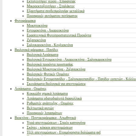
Εκτοξευτήρες νερού - Επιφανείας
Μικροεκτοξευτήρες - Σταλάκτες
Εξαρτήματα συνδεσμολογίας μεταλλικά
Προσφορές αυτόματου ποτίσματος
Φυτοφάρμακα
Μυκητοκτόνα
Εντομοκτόνα - Ακαρεοκτόνα
Ερασιτεχνικά Φυτοπροστατευτικά Προιόντα
Ζιζανιοκτόνα
Σαλιγκαροκτόνα - Κοχλιοκτόνα
Βιολογικά φάρμακα - Παγίδες
Βιολογικά Λιπάσματα
Βιολογικά Εντομοκτόνα - Ακαρεοκτόνα - Σαλιγκαροκτόνα
Βιολογικά προιόντα προστασίας
Βιολογικά Μυκητοκτόνα - Ζιζανιοκτόνα
Βιολογικές Φυτικές Ορμόνες
Βιολογικές Εντομοπαγίδες - Σαλιγκαροπαγίδες - Παγίδες ερπετών - Κόλλε
Σκευάσματα βιολογικά για απεντομώσεις
Λιπάσματα - Ορμόνες
Κοκκώδη χημικά λιπάσματα
Λιπάσματα υδατοδιαλυτά διαφυλλικά
Ρυθμιστές ανάπτυξης - Ορμόνες
Βελτιωτικά φυτών
Προσφορές λιπασμάτων
Βιοκτόνα - Ποντικοφάρμακα - Απωθητικά
Υγρά απεντομώσεων - Σπρέυ καπνογόνα
Σκόνες - κόκκοι απεντομώσεων
Τζέλ απεντομώσεων - Ετοιμόχρηστα δολώματα gel