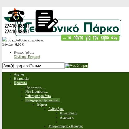
Το καλάθι σας είναι άδειο.
Σύνολο :
0,00 €
Καλώς ήρθατε
Σύνδεση | Εγγραφή
Αρχική
Η εταιρεία
Προϊόντα
Προσφορές...
Νέα Προϊόντα...
Επίκαιρα προϊόντα
Κατηγορίες Προϊόντων...
Θάμνοι
Ανθοφόροι
Φυλλοβόλοι
Αειθαλείς
Μπορντούρας - Φράχτες