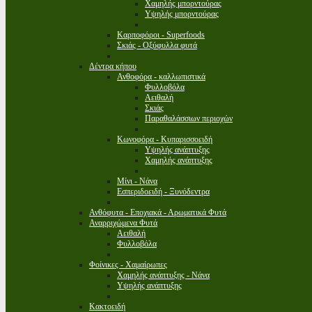
Χαμηλής μπορντούρας
Υψηλής μπορντούρας
Καρποφόροι - Superfoods
Σκιάς - Οξύφυλλα φυτά
Δέντρα κήπου
Ανθοφόρα - καλλωπιστικά
Φυλλοβόλα
Αειθαλή
Σκιάς
Παραθαλάσσιων περιοχών
Κωνοφόρα - Κυπαρισσοειδή
Υψηλής ανάπτυξης
Χαμηλής ανάπτυξης
Μίνι - Νάνα
Εσπεριδοειδή - Ξυνόδεντρα
Ανθόφυτα - Εποχιακά - Αρωματικά Φυτά
Αναρριχώμενα Φυτά
Αειθαλή
Φυλλοβόλα
Φοίνικες - Χαμαίρωπες
Χαμηλής ανάπτυξης - Νάνα
Υψηλής ανάπτυξης
Κακτοειδή