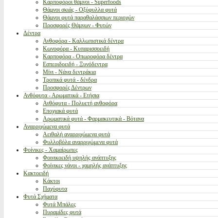
Καρποφόροι θάμνοι - Superfoods
Θάμνοι σκιάς - Οξύφυλλα φυτά
Θάμνοι φυτά παραθαλάσσιων περιοχών
Προσφορές Θάμνων - Φυτών
Δέντρα
Ανθοφόρα - Καλλωπιστικά δέντρα
Κωνοφόρα - Κυπαρισσοειδή
Καρποφόρα - Οπωροφόρα δέντρα
Εσπεριδοειδή - Ξυνόδεντρα
Μίνι - Νάνα δεντράκια
Τροπικά φυτά - δένδρα
Προσφορές Δέντρων
Ανθόφυτα - Αρωματικά - Ετήσια
Ανθόφυτα - Πολυετή ανθοφόρα
Εποχιακά φυτά
Αρωματικά φυτά - Φαρμακευτικά - Βότανα
Αναρριχώμενα φυτά
Αειθαλή αναρριχώμενα φυτά
Φυλλοβόλα αναρριχώμενα φυτά
Φοίνικες - Χαμαίρωπες
Φοινικοειδή υψηλής ανάπτυξης
Φοίνικες νάνοι - χαμηλής ανάπτυξης
Κακτοειδή
Κάκτοι
Παχύφυτα
Φυτά Σχήματα
Φυτά Μπάλες
Πυραμίδες φυτά