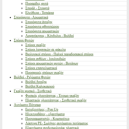
Πυραμίδες φυτά
Σπιράλ - Στριφτά
Ελεύθερα - Τοπιάρια
Σπορόφυτα - Αρωματικά
Σπορόφυτα άνοιξης
Σπορόφυτα φθινοπώρου
Σπορόφυτα αρωματικών
Λαχανόκηπος - Κόνδυλοι - Βολβοί
Σπόροι Φυτών
Σπόροι γκαζόν
Σπόροι λαχανικών σε φάκελα
Βιολογικοί σπόροι - Παλιοί παραδοσιακοί σπόροι
Σπόροι ανθέων - λουλουδιών
Σπόροι αρωματικών φυτών - Βοτάνων
Σπόροι επαγγελματικοί
Προσφορές σπόρων γκαζόν
Βολβοί - Ριζώματα Φυτών
Βολβοί Ανοιξης
Βολβοί Καλοκαιριού
Γκαζόν φυσικό - Συνθετικό
Φυσικός χλοοτάπητας - Έτοιμο γκαζόν
Πλαστικός χλοοτάπητας - Συνθετικό γκαζόν
Αυτόματο Πότισμα
Εκτοξευτήρες - Pop Up
Ηλεκτροβάνες - εξαρτήματα
Προγραμματιστές - Κομπιούτερ
Λάστιχα PE- Σωλήνες αυτόματου ποτίσματος
Εξαρτήματα συνδεσμολογίας πλαστικά