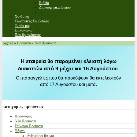
Βιβλία
Διακοσμητικά Κήπου
Χονδρική
Γεωπονικές Συμβουλές
Τα νέα μας
Επικοινωνία
Που βρισκόμαστε
Αρχική
»
Προϊόντα
»
Νέα Προϊόντα...
Η εταιρεία θα παραμείνει κλειστή λόγω
διακοπών από 9 μέχρι και 16 Αυγούστου.
Οι παραγγελίες που θα προκύψουν θα εκτελεστούν
από 17 Αυγούστου και μετά.
κατηγορίες
προιόντων
Προσφορές
Νέα Προϊόντα
Επίκαιρα Προϊόντα
Θάμνοι
Ανθοφόροι θάμνοι