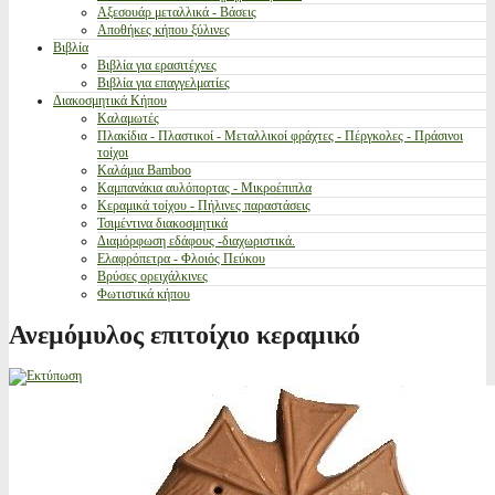
Αξεσουάρ μεταλλικά - Βάσεις
Αποθήκες κήπου ξύλινες
Βιβλία
Βιβλία για ερασιτέχνες
Βιβλία για επαγγελματίες
Διακοσμητικά Κήπου
Καλαμωτές
Πλακίδια - Πλαστικοί - Μεταλλικοί φράχτες - Πέργκολες - Πράσινοι
τοίχοι
Καλάμια Bamboo
Καμπανάκια αυλόπορτας - Μικροέπιπλα
Κεραμικά τοίχου - Πήλινες παραστάσεις
Τσιμέντινα διακοσμητικά
Διαμόρφωση εδάφους -διαχωριστικά.
Ελαφρόπετρα - Φλοιός Πεύκου
Βρύσες ορειχάλκινες
Φωτιστικά κήπου
Ανεμόμυλος επιτοίχιο κεραμικό