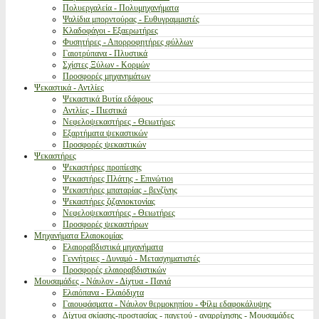
Πολυεργαλεία - Πολυμηχανήματα
Ψαλίδια μπορντούρας - Ευθυγραμμιστές
Κλαδοφάγοι - Εξαερωτήρες
Φυσητήρες - Απορροφητήρες φύλλων
Γαιοτρύπανα - Πλυστικά
Σχίστες Ξύλων - Κορμών
Προσφορές μηχανημάτων
Ψεκαστικά - Αντλίες
Ψεκαστικά Βυτία εδάφους
Αντλίες - Πιεστικά
Νεφελοψεκαστήρες - Θειωτήρες
Εξαρτήματα ψεκαστικών
Προσφορές ψεκαστικών
Ψεκαστήρες
Ψεκαστήρες προπίεσης
Ψεκαστήρες Πλάτης - Επινώτιοι
Ψεκαστήρες μπαταρίας - βενζίνης
Ψεκαστήρες ζιζανιοκτονίας
Νεφελοψεκαστήρες - Θειωτήρες
Προσφορές ψεκαστήρων
Μηχανήματα Ελαιοκομίας
Ελαιοραβδιστικά μηχανήματα
Γεννήτριες - Δυναμό - Μετασχηματιστές
Προσφορές ελαιοραβδιστικών
Μουσαμάδες - Νάυλον - Δίχτυα - Πανιά
Ελαιόπανα - Ελαιόδιχτα
Γαιουφάσματα - Νάυλον θερμοκηπίου - Φίλμ εδαφοκάλυψης
Δίχτυα σκίασης-προστασίας - παγετού - αναρρίχησης - Μουσαμάδες