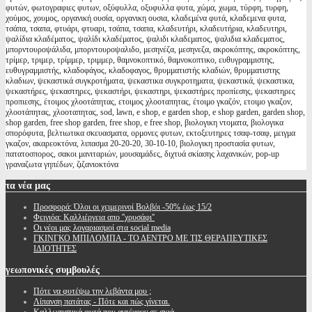
φυτών, φωτογραφιες φυτων, οξύφυλλα, οξυφυλλα φυτα, χώμα, χωμα, τύρφη, τυρφη,
χούμος, χουμος, οργανική ουσία, οργανικη ουσια, κλαδεμένα φυτά, κλαδεμενα φυτα,
τσάπα, τσαπα, φτυάρι, φτυαρι, τσάπα, τσαπα, κλαδευτήρι, κλαδευτήρια, κλαδευτηρι,
ψαλίδια κλαδέματος, ψαλίδι κλαδέματος, ψαλιδι κλαδεματος, ψαλιδια κλαδεματος,
μπορντουροψάλιδα, μπορντουροψαλιδο, μεσηνέζα, μεσηνεζα, ακροκόπτης, ακροκόπτης,
τρίμερ, τριμερ, τρίμμερ, τριμμερ, θαμνοκοπτικό, θαμνοκοπτικο, ευθυγραμμιστης,
ευθυγραμμιστής, κλαδοφάγος, κλαδοφαγος, θρυμματιστής κλαδιών, θρυμματιστης
κλαδιων, ψεκαστικά συγκροτήματα, ψεκαστικα συγκροτηματα, ψεκαστικά, ψεκαστικα,
ψεκαστήρες, ψεκαστηρες, ψεκαστήρι, ψεκαστηρι, ψεκαστήρες προπίεσης, ψεκαστηρες
προπιεσης, έτοιμος χλοοτάπητας, ετοιμος χλοοταπητας, έτοιμο γκαζόν, ετοιμο γκαζον,
χλοοτάπητας, χλοοταπητας, sod, lawn, e shop, e garden shop, e shop garden, garden shop,
shop garden, free shop garden, free shop, e free shop, βιολογικη ντοματα, βιολογικα
σπορόφυτα, βελτιωτικα σκευασματα, ορμονες φυτων, εκτοξευτηρες τσαφ-τσαφ, μειγμα
γκαζον, ακαρεοκτόνα, λιπασμα 20-20-20, 30-10-10, βιολογικη προστασία φυτων,
πατατοσπορος, σακοι μανιταριών, μουσαμάδες, διχτυά σκίασης λαχανικών, pop-up
γραναζωτα γηπέδων, ζιζανιοκτόνα
τα
νέα μας
Προσφορά: Όλοι οι χειμερινοί Βολβόι -50% έως 15/2
Φειγιόα: Καλλιέργεια απο ''χρυσάφι''
Oι νέοι μας λογαριασμοί στα social media
ΓΚΙΝΓΚΟ ΜΠΙΛΟΜΠΑ - ΤΟ ΔΕΝΤΡΟ ΜΕ ΤΙΣ ΘΕΡΑΠΕΥΤΙΚΕΣ
ΙΔΙΟΤΗΤΕΣ
γεωπονικές
συμβουλές
Πότε να φυτέψω την λεβάντα μου ;
Λίπανση πατάτας - Πότε και πώς γίνεται.