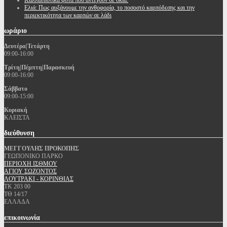
Καλλωπιστικά φυτά που αντέχουν σε σκιά.
Ελιά: Πως αυξάνουμε την ανθοφορία, το ποσοστό καρπόδεσης και την
περιεκτικότητα των καρπών σε λάδι
ωράριο
Δευτέρα|Τετάρτη
09:00-16:00
Τρίτη|Πέμπτη|Παρασκευή
09:00-16:00
Σάββατο
09:00-15:00
Κυριακή
ΚΛΕΙΣΤΑ
διεύθυνση
ΜΕΓΓΟΥΛΗΣ ΠΡΟΚΟΠΗΣ
ΓΕΩΠΟΝΙΚΟ ΠΑΡΚΟ
ΠΕΡΙΟΧΗ ΙΣΘΜΟΥ
ΑΓΙΟΥ ΣΩΖΟΝΤΟΣ
ΛΟΥΤΡΑΚΙ - ΚΟΡΙΝΘΙΑΣ
ΤΚ 203 00
ΤΘ 14/17
ΕΛΛΑΔΑ
επικοινωνία