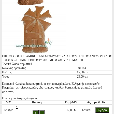
ΕΠΙΤΟΙΧΙΟΣ ΚΕΡΑΜΙΚΟΣ ΑΝΕΜΟΜΥΛΟΣ - ΔΙΑΚΟΣΜΗΤΙΚΟΣ ΑΝΕΜΟΜΥΛΟΣ
ΤΟΙΧΟΥ - ΠΗΛΙΝΗ ΦΙΓΟΥΡΑ ΑΝΕΜΟΜΥΛΟΥ ΚΡΕΜΑΣΤΗ
Τεχνικά Χαρακτηριστικά
Κωδικός προϊόντος
001184
Πλάτος
15,00 cm
Υψος
23,00 cm
Κεραμικό πλακάκι διακοσμητικό, σε σχήμα ανεμόμυλου, Ελληνικής κατασκευής.
Κρεμιέται σε τοίχους κυρίως εξωτερικούς και διατίθεται επίσης με πατίνα λευκού
χρώματος.
Επιλογή ποσότητας & αγορά
ΜΜ
Ποσότητα
Τιμή/ΜΜ
Αξία με ΦΠΑ
Τεμάχιο
12,00 €
12,00 €