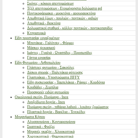
Σκόνες - κόκκοι απεντομώσεων
Τζέλ απεντομώσεων - Ετοιμόχρηστα δολώματα gel
Ποντικοφάρμακα - μυοκτόνα - αρουραιοκτόνα
Απωθητικά ζώων - πουλιών - ποντικών - φιδιών
Απωθητικά - βιοκτόνα
Δολωματικοί σταθμοί - κόλλες ποντικών - ποντικοπαγίδες
Κτηνιατρικά
Είδη προστασίας εργαζομένων
Μποτάκια - Γαλότσες - Φόρμες
Μάσκες ψεκασμού
Ιμάντες - Γυαλιά - Ωτασπίδες - Προσωπίδες
Γάντια εργασίας
Είδη Φυτωρίου - Ανθοπωλείου
Γλάστρες φυτωρίου - Σακούλες
Δίσκοι σποράς - Παλετάκια φύτευσης
Γλαστράκια - Υποστρώματα JIFFY
Είδη συσκευασίας - Ταμπελάκια - Ράφιες - Κορδόνια
Κουβάδες - Ζεμπίλια
Προσφορές ειδών φυτωρίου
Οικολογικά σκεύη- Πυρίμαχα - Inox
Ανοξείδωτα δοχεία - Inox
Πυρίμαχα σκεύη - πιθάρια λαδιού - λεκάνες ζυμώματος
Πλαστικά δοχεία - Βαρέλια - Τενεκέδες
Μηχανήματα Κήπου
Αλυσσοπρίονα - Κονταροπρίονα
Σκαπτικά - Φρέζες
Μηχανές γκαζόν - Χλοοκοπτικά
Χορτοκοπτικά - Θαμνοκοπτικά