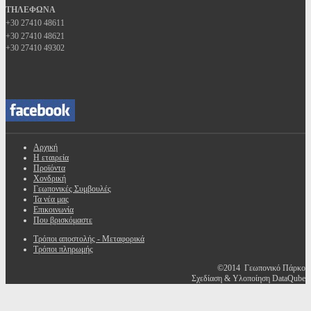
ΤΗΛΕΦΩΝΑ
+30 27410 48611
+30 27410 48621
+30 27410 49302
Αρχική
Η εταιρεία
Προϊόντα
Χονδρική
Γεωπονικές Συμβουλές
Τα νέα μας
Επικοινωνία
Που βρισκόμαστε
Τρόποι αποστολής - Μεταφορικά
Τρόποι πληρωμής
©2014 Γεωπονικό Πάρκο
Σχεδίαση & Υλοποίηση DataQube