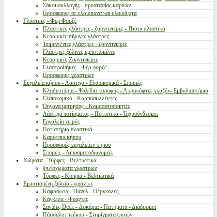
Σάκοι συλλογής - προστασίας καρπών
Προσφορές σε ελαιόπανα και ελαιόδιχτα
Γλάστρες - Φερ Φορζέ
Πλαστικές γλάστρες - ζαρντινιέρες - Πιάτα πλαστικά
Κεραμικές πήλινες γλάστρες
Τσιμεντένιες γλάστρες - ζαρντινιέρες
Γλάστρες ξύλινες εμποτισμένες
Κεραμικές Ζαρντινιέρες
Γλαστροθήκες - Φέρ φορζέ
Προσφορές γλαστρών
Εργαλεία κήπου - Λάστιχα - Ελαιοκομικά - Σπορείς
Κλαδευτήρια - Ψαλίδια κορυφής - Ακροκόφτες γκαζόν- Εμβολιαστήρια
Ελαιοκομικά - Καρποσυλλέκτες
Όργανα μέτρησης - Κομποστοποιητές
Λάστιχα ποτίσματος - Ποτιστικά - Ταχυσύνδεσμοι
Εργαλεία χειρός
Ποτιστήρια πλαστικά
Καρότσια κήπου
Προσφορές εργαλείων κήπου
Σπορείς - Λιπασματοδιανομείς
Χώματα - Τύρφες - Βελτιωτικά
Φυτοχώματα γλαστρών
Τύρφες - Κοπριά - Βελτιωτικά
Εμποτισμένη ξυλεία - φράχτες
Καφασωτά - Πάνελ - Πέργκολες
Κάγκελα - Φράχτες
Σανίδες Deck - Δοκάρια - Πατήματα - Διάδρομοι
Πάσσαλοι πεύκου - Στηρίγματα φυτών