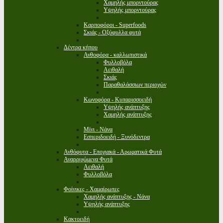
Χαμηλής μπορντούρας
Υψηλής μπορντούρας
Καρποφόροι - Superfoods
Σκιάς - Οξύφυλλα φυτά
Δέντρα κήπου
Ανθοφόρα - καλλωπιστικά
Φυλλοβόλα
Αειθαλή
Σκιάς
Παραθαλάσσιων περιοχών
Κωνοφόρα - Κυπαρισσοειδή
Υψηλής ανάπτυξης
Χαμηλής ανάπτυξης
Μίνι - Νάνα
Εσπεριδοειδή - Ξυνόδεντρα
Ανθόφυτα - Εποχιακά - Αρωματικά Φυτά
Αναρριχώμενα Φυτά
Αειθαλή
Φυλλοβόλα
Φοίνικες - Χαμαίρωπες
Χαμηλής ανάπτυξης - Νάνα
Υψηλής ανάπτυξης
Κακτοειδή