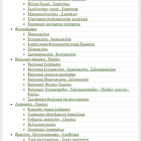
Φίλτρα Νερού - Λιπαντήρες
Εκτοξευτήρες νερού - Επιφανείας
Μικροεκτοξευτήρες - Σταλάκτες
Εξαρτήματα συνδεσμολογίας μεταλλικά
Προσφορές αυτόματου ποτίσματος
Φυτοφάρμακα
Μυκητοκτόνα
Εντομοκτόνα - Ακαρεοκτόνα
Ερασιτεχνικά Φυτοπροστατευτικά Προιόντα
Ζιζανιοκτόνα
Σαλιγκαροκτόνα - Κοχλιοκτόνα
Βιολογικά φάρμακα - Παγίδες
Βιολογικά Λιπάσματα
Βιολογικά Εντομοκτόνα - Ακαρεοκτόνα - Σαλιγκαροκτόνα
Βιολογικά προιόντα προστασίας
Βιολογικά Μυκητοκτόνα - Ζιζανιοκτόνα
Βιολογικές Φυτικές Ορμόνες
Βιολογικές Εντομοπαγίδες - Σαλιγκαροπαγίδες - Παγίδες ερπετών -
Κόλλες
Σκευάσματα βιολογικά για απεντομώσεις
Λιπάσματα - Ορμόνες
Κοκκώδη χημικά λιπάσματα
Λιπάσματα υδατοδιαλυτά διαφυλλικά
Ρυθμιστές ανάπτυξης - Ορμόνες
Βελτιωτικά φυτών
Προσφορές λιπασμάτων
Βιοκτόνα - Ποντικοφάρμακα - Απωθητικά
Υγρά απεντομώσεων - Σπρέυ καπνογόνα