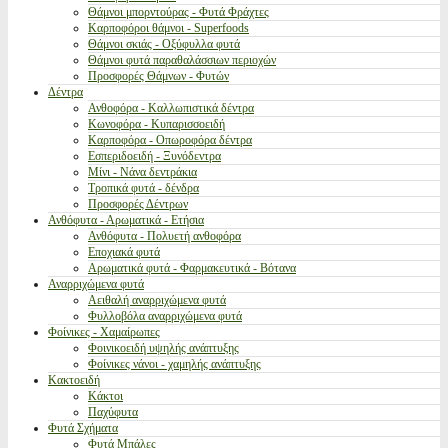
Θάμνοι μπορντούρας - Φυτά Φράχτες
Καρποφόροι θάμνοι - Superfoods
Θάμνοι σκιάς - Οξύφυλλα φυτά
Θάμνοι φυτά παραθαλάσσιων περιοχών
Προσφορές Θάμνων - Φυτών
Δέντρα
Ανθοφόρα - Καλλωπιστικά δέντρα
Κωνοφόρα - Κυπαρισσοειδή
Καρποφόρα - Οπωροφόρα δέντρα
Εσπεριδοειδή - Ξυνόδεντρα
Μίνι - Νάνα δεντράκια
Τροπικά φυτά - δένδρα
Προσφορές Δέντρων
Ανθόφυτα - Αρωματικά - Ετήσια
Ανθόφυτα - Πολυετή ανθοφόρα
Εποχιακά φυτά
Αρωματικά φυτά - Φαρμακευτικά - Βότανα
Αναρριχώμενα φυτά
Αειθαλή αναρριχώμενα φυτά
Φυλλοβόλα αναρριχώμενα φυτά
Φοίνικες - Χαμαίρωπες
Φοινικοειδή υψηλής ανάπτυξης
Φοίνικες νάνοι - χαμηλής ανάπτυξης
Κακτοειδή
Κάκτοι
Παχύφυτα
Φυτά Σχήματα
Φυτά Μπάλες