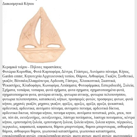
Διακοσμητικά Κήπου
Κεραμικά τοίχου - Πήλινες παραστάσεις
Φυτώρια Κορινθίας, Φυτά Καρποφόρα, Δέντρα, Γλάστρες, Αυτόματο πότισμα, Κήπος,
Garden center, Κηποτεχνία Αρχιτεκτονική τοπίου, Θάμνοι, Ανθοφόρα, Γκαζόν, Συνθετικό,
γκαζόν, Βότσαλα,Ελαφρόπετρα, Αρδευση, Γάστρες, Χλοοκοπτικά, Σκαπτικά,
Ψεκαστήρες, Κλαδοφάγοι, Κωνοφόρα, Λιπάσματα, Φυτοφάρμακα, Εσπεριδοειδή, Ξυλεία,
Σχήματα, τοπιάρια, τοπιαρια, φυτά σχήματα, φυτα σχηματα, σχηματοποιημένα φυτά,
σχηματοποιημενα φυτα, φυτώρια αττικής, φυτωρια αττικης, φυτωρια πελοπονησσου,
φυτωρια πελοπονησσου, κατασκευές κήπων, προσφορές φυτών, προσφορες φυτων, φυτά
κήπου, μηχανές γκαζόν, μηχανες γκαζον, φρέζες, φρεζες, φρέζα, φρεζα, ψεκαστικά,
αρδευτικά, αρδευτικα, αυτόματο πότισμα, αυτοματο ποτισμα, αρδευτικά δίκτυα,
αρδευτικα δικτυα, πότισμα κήπου, ποτισμα κηπου, αυτόματα ποτιστικά, μπέκ, μπεκ, ποπ
απ, πόπ άπ, εκτοξευτήρες, εκτοξευτηρες, λάστιχα ποτίσματος, λαστιχα ποτισματος, κέντρα
κήπου, εμποτισμένη ξυλεία, εμποτισμενη ξυλεια, ξυλεία κήπου, ξυλεια κηπου, πέργκολες,
περγκολες, καφασωτά, καφασωτα, θάμνοι μπορντούρας, θαμνοι μπορντουρας, ανθοφόροι
θάμνοι, ανθοφοροι θαμνοι, γεωπονικά καταστήματα, γεωπονικα καταστηματα,
εγκυκλοπαίδεια φυτών, εγκυκλοπαιδεια φυτών, φωτο φυτων, φωτό φυτών, φωτογραφίες