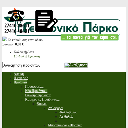
Το καλάθι σας είναι άδειο.
Σύνολο :
0,00 €
Καλώς ήρθατε
Σύνδεση | Εγγραφή
Αρχική
Η εταιρεία
Προϊόντα
Προσφορές...
Νέα Προϊόντα...
Επίκαιρα προϊόντα
Κατηγορίες Προϊόντων...
Θάμνοι
Ανθοφόροι
Φυλλοβόλοι
Αειθαλείς
Μπορντούρας - Φράχτες