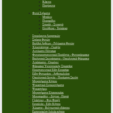
Κάκτοι
Παχύφυτα
Φυτά Σχήματα
Μπάλες
Πυραμίδες
Σπιράλ - Στριφτά
Ελεύθερα - Τοπιάρια
Σπορόφυτα Λαχανικών
Σπόροι Φυτών
Βολβοί Ανθεων - Ριζώματα Φυτών
Χλοοτάπητας - Γκαζόν
Αυτόματο Πότισμα
Φυτοπροστατευτικά Προϊόντα - Φυτοφάρμακα
Βιολογικά Σκευάσματα - Οικολογικά Φάρμακα
Λιπάσματα - Ορμόνες
Φάρμακα Υγειονομικής Σημασίας
Προστατευτικά Είδη Εργασίας
Είδη Φυτωρίου - Ανθοπωλείου
Οικολογικά Δοχεία - Πυρίμαχα Σκεύη
Μηχανήματα Κήπου
Ψεκαστικά Συγκροτήματα
Ψεκαστήρες
Μηχανήματα Ελαιοκομίας
Μουσαμάδες - Δίχτυα - Πανιά
Γλάστρες - Φερ Φορζέ
Εργαλεία - Είδη Κήπου
Χώματα - Βελτιωτικά εδάφους
Εμποτισμένη ξυλεία κήπου