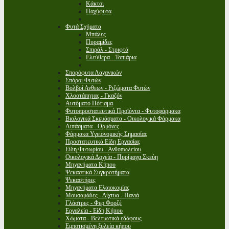
Κάκτοι
Παχύφυτα
Φυτά Σχήματα
Μπάλες
Πυραμίδες
Σπιράλ - Στριφτά
Ελεύθερα - Τοπιάρια
Σπορόφυτα Λαχανικών
Σπόροι Φυτών
Βολβοί Ανθεων - Ριζώματα Φυτών
Χλοοτάπητας - Γκαζόν
Αυτόματο Πότισμα
Φυτοπροστατευτικά Προϊόντα - Φυτοφάρμακα
Βιολογικά Σκευάσματα - Οικολογικά Φάρμακα
Λιπάσματα - Ορμόνες
Φάρμακα Υγειονομικής Σημασίας
Προστατευτικά Είδη Εργασίας
Είδη Φυτωρίου - Ανθοπωλείου
Οικολογικά Δοχεία - Πυρίμαχα Σκεύη
Μηχανήματα Κήπου
Ψεκαστικά Συγκροτήματα
Ψεκαστήρες
Μηχανήματα Ελαιοκομίας
Μουσαμάδες - Δίχτυα - Πανιά
Γλάστρες - Φερ Φορζέ
Εργαλεία - Είδη Κήπου
Χώματα - Βελτιωτικά εδάφους
Εμποτισμένη ξυλεία κήπου