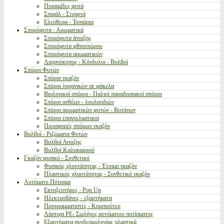
Πυραμίδες φυτά
Σπιράλ - Στριφτά
Ελεύθερα - Τοπιάρια
Σπορόφυτα - Αρωματικά
Σπορόφυτα άνοιξης
Σπορόφυτα φθινοπώρου
Σπορόφυτα αρωματικών
Λαχανόκηπος - Κόνδυλοι - Βολβοί
Σπόροι Φυτών
Σπόροι γκαζόν
Σπόροι λαχανικών σε φάκελα
Βιολογικοί σπόροι - Παλιοί παραδοσιακοί σπόροι
Σπόροι ανθέων - λουλουδιών
Σπόροι αρωματικών φυτών - Βοτάνων
Σπόροι επαγγελματικοί
Προσφορές σπόρων γκαζόν
Βολβοί - Ριζώματα Φυτών
Βολβοί Ανοιξης
Βολβοί Καλοκαιριού
Γκαζόν φυσικό - Συνθετικό
Φυσικός χλοοτάπητας - Έτοιμο γκαζόν
Πλαστικός χλοοτάπητας - Συνθετικό γκαζόν
Αυτόματο Πότισμα
Εκτοξευτήρες - Pop Up
Ηλεκτροβάνες - εξαρτήματα
Προγραμματιστές - Κομπιούτερ
Λάστιχα PE- Σωλήνες αυτόματου ποτίσματος
Εξαρτήματα συνδεσμολογίας πλαστικά