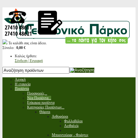
Το καλάθι σας είναι άδειο.
Σύνολο :
0,00 €
Καλώς ήρθατε
Σύνδεση | Εγγραφή
Αρχική
Η εταιρεία
Προϊόντα
Προσφορές...
Νέα Προϊόντα...
Επίκαιρα προϊόντα
Κατηγορίες Προϊόντων...
Θάμνοι
Ανθοφόροι
Φυλλοβόλοι
Αειθαλείς
Μπορντούρας - Φράχτες