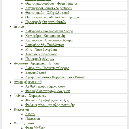
Θάμνοι μπορντούρας - Φυτά Φράχτες
Καρποφόροι θάμνοι - Superfoods
Θάμνοι σκιάς - Οξύφυλλα φυτά
Θάμνοι φυτά παραθαλάσσιων περιοχών
Προσφορές Θάμνων - Φυτών
Δέντρα
Ανθοφόρα - Καλλωπιστικά δέντρα
Κωνοφόρα - Κυπαρισσοειδή
Καρποφόρα - Οπωροφόρα δέντρα
Εσπεριδοειδή - Ξυνόδεντρα
Μίνι - Νάνα δεντράκια
Τροπικά φυτά - δένδρα
Προσφορές Δέντρων
Ανθόφυτα - Αρωματικά - Ετήσια
Ανθόφυτα - Πολυετή ανθοφόρα
Εποχιακά φυτά
Αρωματικά φυτά - Φαρμακευτικά - Βότανα
Αναρριχώμενα φυτά
Αειθαλή αναρριχώμενα φυτά
Φυλλοβόλα αναρριχώμενα φυτά
Φοίνικες - Χαμαίρωπες
Φοινικοειδή υψηλής ανάπτυξης
Φοίνικες νάνοι - χαμηλής ανάπτυξης
Κακτοειδή
Κάκτοι
Παχύφυτα
Φυτά Σχήματα
Φυτά Μπάλες