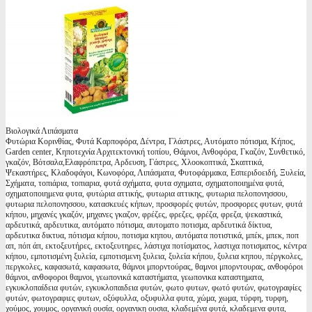
Βιολογικά Λιπάσματα
Φυτώρια Κορινθίας, Φυτά Καρποφόρα, Δέντρα, Γλάστρες, Αυτόματο πότισμα, Κήπος,
Garden center, Κηποτεχνία Αρχιτεκτονική τοπίου, Θάμνοι, Ανθοφόρα, Γκαζόν, Συνθετικό,
γκαζόν, Βότσαλα,Ελαφρόπετρα, Αρδευση, Γάστρες, Χλοοκοπτικά, Σκαπτικά,
Ψεκαστήρες, Κλαδοφάγοι, Κωνοφόρα, Λιπάσματα, Φυτοφάρμακα, Εσπεριδοειδή, Ξυλεία,
Σχήματα, τοπιάρια, τοπιαρια, φυτά σχήματα, φυτα σχηματα, σχηματοποιημένα φυτά,
σχηματοποιημενα φυτα, φυτώρια αττικής, φυτωρια αττικης, φυτωρια πελοπονησσου,
φυτωρια πελοπονησσου, κατασκευές κήπων, προσφορές φυτών, προσφορες φυτων, φυτά
κήπου, μηχανές γκαζόν, μηχανες γκαζον, φρέζες, φρεζες, φρέζα, φρεζα, ψεκαστικά,
αρδευτικά, αρδευτικα, αυτόματο πότισμα, αυτοματο ποτισμα, αρδευτικά δίκτυα,
αρδευτικα δικτυα, πότισμα κήπου, ποτισμα κηπου, αυτόματα ποτιστικά, μπέκ, μπεκ, ποπ
απ, πόπ άπ, εκτοξευτήρες, εκτοξευτηρες, λάστιχα ποτίσματος, λαστιχα ποτισματος, κέντρα
κήπου, εμποτισμένη ξυλεία, εμποτισμενη ξυλεια, ξυλεία κήπου, ξυλεια κηπου, πέργκολες,
περγκολες, καφασωτά, καφασωτα, θάμνοι μπορντούρας, θαμνοι μπορντουρας, ανθοφόροι
θάμνοι, ανθοφοροι θαμνοι, γεωπονικά καταστήματα, γεωπονικα καταστηματα,
εγκυκλοπαίδεια φυτών, εγκυκλοπαιδεια φυτών, φωτο φυτων, φωτό φυτών, φωτογραφίες
φυτών, φωτογραφιες φυτων, οξύφυλλα, οξυφυλλα φυτα, χώμα, χωμα, τύρφη, τυρφη,
χούμος, χουμος, οργανική ουσία, οργανικη ουσια, κλαδεμένα φυτά, κλαδεμενα φυτα,