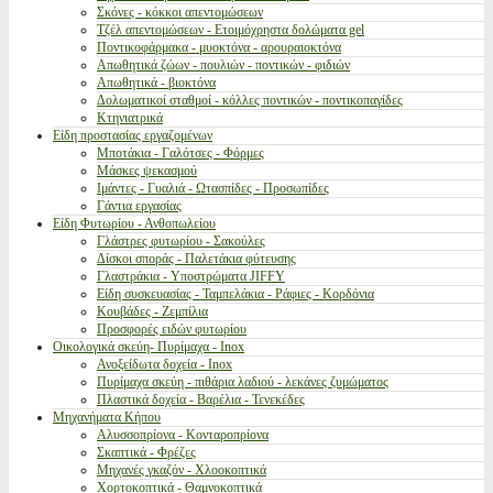
Σκόνες - κόκκοι απεντομώσεων
Τζέλ απεντομώσεων - Ετοιμόχρηστα δολώματα gel
Ποντικοφάρμακα - μυοκτόνα - αρουραιοκτόνα
Απωθητικά ζώων - πουλιών - ποντικών - φιδιών
Απωθητικά - βιοκτόνα
Δολωματικοί σταθμοί - κόλλες ποντικών - ποντικοπαγίδες
Κτηνιατρικά
Είδη προστασίας εργαζομένων
Μποτάκια - Γαλότσες - Φόρμες
Μάσκες ψεκασμού
Ιμάντες - Γυαλιά - Ωτασπίδες - Προσωπίδες
Γάντια εργασίας
Είδη Φυτωρίου - Ανθοπωλείου
Γλάστρες φυτωρίου - Σακούλες
Δίσκοι σποράς - Παλετάκια φύτευσης
Γλαστράκια - Υποστρώματα JIFFY
Είδη συσκευασίας - Ταμπελάκια - Ράφιες - Κορδόνια
Κουβάδες - Ζεμπίλια
Προσφορές ειδών φυτωρίου
Οικολογικά σκεύη- Πυρίμαχα - Inox
Ανοξείδωτα δοχεία - Inox
Πυρίμαχα σκεύη - πιθάρια λαδιού - λεκάνες ζυμώματος
Πλαστικά δοχεία - Βαρέλια - Τενεκέδες
Μηχανήματα Κήπου
Αλυσσοπρίονα - Κονταροπρίονα
Σκαπτικά - Φρέζες
Μηχανές γκαζόν - Χλοοκοπτικά
Χορτοκοπτικά - Θαμνοκοπτικά