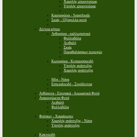
Χαμηλής μπορντούρας
Υψηλής μπορντούρας
Καρποφόροι - Superfoods
Σκιάς - Οξύφυλλα φυτά
Δέντρα κήπου
Ανθοφόρα - καλλωπιστικά
Φυλλοβόλα
Αειθαλή
Σκιάς
Παραθαλάσσιων περιοχών
Κωνοφόρα - Κυπαρισσοειδή
Υψηλής ανάπτυξης
Χαμηλής ανάπτυξης
Μίνι - Νάνα
Εσπεριδοειδή - Ξυνόδεντρα
Ανθόφυτα - Εποχιακά - Αρωματικά Φυτά
Αναρριχώμενα Φυτά
Αειθαλή
Φυλλοβόλα
Φοίνικες - Χαμαίρωπες
Χαμηλής ανάπτυξης - Νάνα
Υψηλής ανάπτυξης
Κακτοειδή