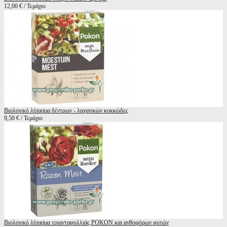
12,00 € / Τεμάχιο
Βιολογικό λίπασμα δέντρων - λαχανικών κοκκώδες
9,50 € / Τεμάχιο
Βιολογικό λίπασμα τριανταφυλλιάς POKON και ανθοφόρων φυτών