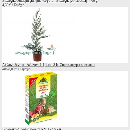
Βιολογικό λίπασμα για πράσινα φυτά - Βιολογική Ακτιβοζίνη - 400 gr
4,30 € / Τεμάχιο
Λέιλαντ δέντρο - Λέυλαντ 1-1,1 m - 3 lt- Cupressocyparis leylandii
από 8,00 € / Τεμάχιο
Βιολογικό Λίπασμα γκαζόν AZET -2,5 kgr