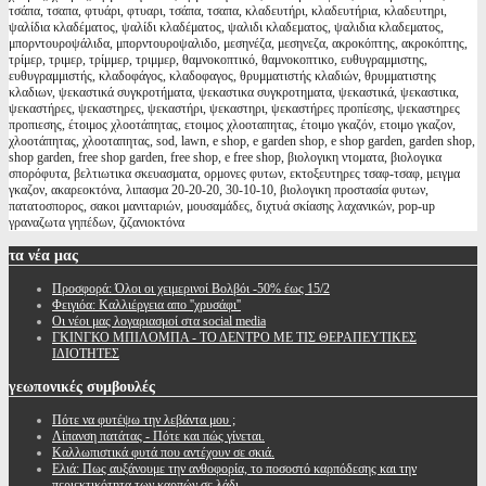
τσάπα, τσαπα, φτυάρι, φτυαρι, τσάπα, τσαπα, κλαδευτήρι, κλαδευτήρια, κλαδευτηρι,
ψαλίδια κλαδέματος, ψαλίδι κλαδέματος, ψαλιδι κλαδεματος, ψαλιδια κλαδεματος,
μπορντουροψάλιδα, μπορντουροψαλιδο, μεσηνέζα, μεσηνεζα, ακροκόπτης, ακροκόπτης,
τρίμερ, τριμερ, τρίμμερ, τριμμερ, θαμνοκοπτικό, θαμνοκοπτικο, ευθυγραμμιστης,
ευθυγραμμιστής, κλαδοφάγος, κλαδοφαγος, θρυμματιστής κλαδιών, θρυμματιστης
κλαδιων, ψεκαστικά συγκροτήματα, ψεκαστικα συγκροτηματα, ψεκαστικά, ψεκαστικα,
ψεκαστήρες, ψεκαστηρες, ψεκαστήρι, ψεκαστηρι, ψεκαστήρες προπίεσης, ψεκαστηρες
προπιεσης, έτοιμος χλοοτάπητας, ετοιμος χλοοταπητας, έτοιμο γκαζόν, ετοιμο γκαζον,
χλοοτάπητας, χλοοταπητας, sod, lawn, e shop, e garden shop, e shop garden, garden shop,
shop garden, free shop garden, free shop, e free shop, βιολογικη ντοματα, βιολογικα
σπορόφυτα, βελτιωτικα σκευασματα, ορμονες φυτων, εκτοξευτηρες τσαφ-τσαφ, μειγμα
γκαζον, ακαρεοκτόνα, λιπασμα 20-20-20, 30-10-10, βιολογικη προστασία φυτων,
πατατοσπορος, σακοι μανιταριών, μουσαμάδες, διχτυά σκίασης λαχανικών, pop-up
γραναζωτα γηπέδων, ζιζανιοκτόνα
τα
νέα μας
Προσφορά: Όλοι οι χειμερινοί Βολβόι -50% έως 15/2
Φειγιόα: Καλλιέργεια απο ''χρυσάφι''
Oι νέοι μας λογαριασμοί στα social media
ΓΚΙΝΓΚΟ ΜΠΙΛΟΜΠΑ - ΤΟ ΔΕΝΤΡΟ ΜΕ ΤΙΣ ΘΕΡΑΠΕΥΤΙΚΕΣ
ΙΔΙΟΤΗΤΕΣ
γεωπονικές
συμβουλές
Πότε να φυτέψω την λεβάντα μου ;
Λίπανση πατάτας - Πότε και πώς γίνεται.
Καλλωπιστικά φυτά που αντέχουν σε σκιά.
Ελιά: Πως αυξάνουμε την ανθοφορία, το ποσοστό καρπόδεσης και την
περιεκτικότητα των καρπών σε λάδι