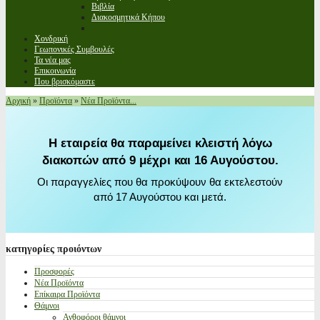
Βιβλία
Διακοσμητικά Κήπου
Χονδρική
Γεωπονικές Συμβουλές
Τα νέα μας
Επικοινωνία
Που βρισκόμαστε
Αρχική
»
Προϊόντα
»
Νέα Προϊόντα...
Η εταιρεία θα παραμείνει κλειστή λόγω
διακοπών από 9 μέχρι και 16 Αυγούστου.
Οι παραγγελίες που θα προκύψουν θα εκτελεστούν
από 17 Αυγούστου και μετά.
κατηγορίες
προιόντων
Προσφορές
Νέα Προϊόντα
Επίκαιρα Προϊόντα
Θάμνοι
Ανθοφόροι θάμνοι