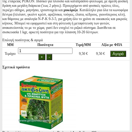
της εταιρείας POKON. Ιδανικό για πλούσιο και καταπράσινο φύλλωμα, με άμεση φυσική
δράση και μεγάλη διάρκεια ('εως 2 μήνες). Προερχόμενο από φυσικές πρώτες ύλες,
περιέχει σίδηρο, μαγνήσιο, ιχνοστοιχεία και
μυκόριζα
. Κατάλληλο γιια όλα τα κωνοφόρα
δέντρα (λέυλαντ, γκολντ κρέστ, αριζόνικα, τούγιες, έλατα, κέδρους, γιουνίπερους κλπ),
και θάμνους με αναλογία Ν-Ρ-Κ 9-3-5, για χρήση όλο το χρόνο σε οικιακούς και μικρούς
κήπους. Μπορεί να εφαρμοστεί και στη φύτευση ή μεταφύτευση των φυτών,
ανακατεύοντάς το με το χώμα, γιατί δεν ενοχλεί το ριζικό σύστημα. Διατίθεται σε
συσκευασία 1 kgr, αρκετή ποσότητα για την λίπανση 10-20 δέντρων.
Επιλογή ποσότητας & αγορά
ΜΜ
Ποσότητα
Τιμή/ΜΜ
Αξία με ΦΠΑ
Τεμάχιο
9,50 €
9,50 €
Σχετικά προϊόντα