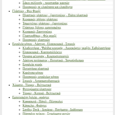
Σάκοι συλλογής - προστασίας καρπών
Προσφορές σε ελαιόπανα και ελαιόδιχτα
Γλάστρες - Φερ Φορζέ
Πλαστικές γλάστρες - ζαρντινιέρες - Πιάτα πλαστικά
Κεραμικές πήλινες γλάστρες
Τσιμεντένιες γλάστρες - ζαρντινιέρες
Γλάστρες ξύλινες εμποτισμένες
Κεραμικές Ζαρντινιέρες
Γλαστροθήκες - Φέρ φορζέ
Προσφορές γλαστρών
Εργαλεία κήπου - Λάστιχα - Ελαιοκομικά - Σπορείς
Κλαδευτήρια - Ψαλίδια κορυφής - Ακροκόφτες γκαζόν- Εμβολιαστήρια
Ελαιοκομικά - Καρποσυλλέκτες
Όργανα μέτρησης - Κομποστοποιητές
Λάστιχα ποτίσματος - Ποτιστικά - Ταχυσύνδεσμοι
Εργαλεία χειρός
Ποτιστήρια πλαστικά
Καρότσια κήπου
Προσφορές εργαλείων κήπου
Σπορείς - Λιπασματοδιανομείς
Χώματα - Τύρφες - Βελτιωτικά
Φυτοχώματα γλαστρών
Τύρφες - Κοπριά - Βελτιωτικά
Εμποτισμένη ξυλεία - φράχτες
Καφασωτά - Πάνελ - Πέργκολες
Κάγκελα - Φράχτες
Σανίδες Deck - Δοκάρια - Πατήματα - Διάδρομοι
Πάσσαλοι πεύκου - Στηρίγματα φυτών