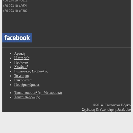
+30 27410 48611
+30 27410 48621
+30 27410 49302
Αρχική
Η εταιρεία
Προϊόντα
Χονδρική
Γεωπονικές Συμβουλές
Τα νέα μας
Επικοινωνία
Που βρισκόμαστε
Τρόποι αποστολής - Μεταφορικά
Τρόποι πληρωμής
©2014 Γεωπονικό Πάρκο
Σχεδίαση & Υλοποίηση DataQube