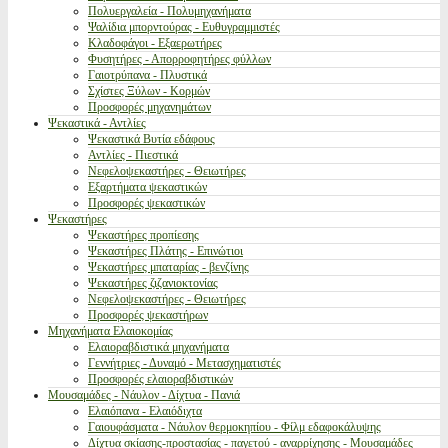
Πολυεργαλεία - Πολυμηχανήματα
Ψαλίδια μπορντούρας - Ευθυγραμμιστές
Κλαδοφάγοι - Εξαερωτήρες
Φυσητήρες - Απορροφητήρες φύλλων
Γαιοτρύπανα - Πλυστικά
Σχίστες Ξύλων - Κορμών
Προσφορές μηχανημάτων
Ψεκαστικά - Αντλίες
Ψεκαστικά Βυτία εδάφους
Αντλίες - Πιεστικά
Νεφελοψεκαστήρες - Θειωτήρες
Εξαρτήματα ψεκαστικών
Προσφορές ψεκαστικών
Ψεκαστήρες
Ψεκαστήρες προπίεσης
Ψεκαστήρες Πλάτης - Επινώτιοι
Ψεκαστήρες μπαταρίας - βενζίνης
Ψεκαστήρες ζιζανιοκτονίας
Νεφελοψεκαστήρες - Θειωτήρες
Προσφορές ψεκαστήρων
Μηχανήματα Ελαιοκομίας
Ελαιοραβδιστικά μηχανήματα
Γεννήτριες - Δυναμό - Μετασχηματιστές
Προσφορές ελαιοραβδιστικών
Μουσαμάδες - Νάυλον - Δίχτυα - Πανιά
Ελαιόπανα - Ελαιόδιχτα
Γαιουφάσματα - Νάυλον θερμοκηπίου - Φίλμ εδαφοκάλυψης
Δίχτυα σκίασης-προστασίας - παγετού - αναρρίχησης - Μουσαμάδες