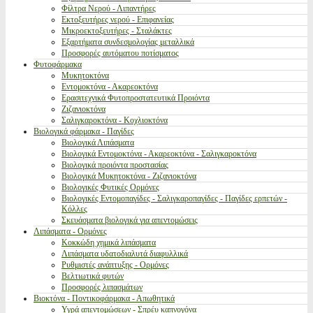
Φίλτρα Νερού - Λιπαντήρες
Εκτοξευτήρες νερού - Επιφανείας
Μικροεκτοξευτήρες - Σταλάκτες
Εξαρτήματα συνδεσμολογίας μεταλλικά
Προσφορές αυτόματου ποτίσματος
Φυτοφάρμακα
Μυκητοκτόνα
Εντομοκτόνα - Ακαρεοκτόνα
Ερασιτεχνικά Φυτοπροστατευτικά Προιόντα
Ζιζανιοκτόνα
Σαλιγκαροκτόνα - Κοχλιοκτόνα
Βιολογικά φάρμακα - Παγίδες
Βιολογικά Λιπάσματα
Βιολογικά Εντομοκτόνα - Ακαρεοκτόνα - Σαλιγκαροκτόνα
Βιολογικά προιόντα προστασίας
Βιολογικά Μυκητοκτόνα - Ζιζανιοκτόνα
Βιολογικές Φυτικές Ορμόνες
Βιολογικές Εντομοπαγίδες - Σαλιγκαροπαγίδες - Παγίδες ερπετών -
Κόλλες
Σκευάσματα βιολογικά για απεντομώσεις
Λιπάσματα - Ορμόνες
Κοκκώδη χημικά λιπάσματα
Λιπάσματα υδατοδιαλυτά διαφυλλικά
Ρυθμιστές ανάπτυξης - Ορμόνες
Βελτιωτικά φυτών
Προσφορές λιπασμάτων
Βιοκτόνα - Ποντικοφάρμακα - Απωθητικά
Υγρά απεντομώσεων - Σπρέυ καπνογόνα