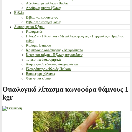
Αξεσουάρ μεταλλικά - Βάσεις
Αποθήκες κήπου ξύλινες
Βιβλία
Βιβλία για ερασιτέχνες
Βιβλία για επαγγελματίες
Διακοσμητικά Κήπου
Καλαμωτές
Πλακίδια - Πλαστικοί - Μεταλλικοί φράχτες - Πέργκολες - Πράσινοι
τοίχοι
Καλάμια Bamboo
Καμπανάκια αυλόπορτας - Μικροέπιπλα
Κεραμικά τοίχου - Πήλινες παραστάσεις
Τσιμέντινα διακοσμητικά
Διαμόρφωση εδάφους -διαχωριστικά.
Ελαφρόπετρα - Φλοιός Πεύκου
Βρύσες ορειχάλκινες
Φωτιστικά κήπου
Οικολογικό λίπασμα κωνοφόρα θάμνους 1
kgr