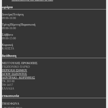
ωράριο
Δευτέρα|Τετάρτη
09:00-16:00
Τρίτη|Πέμπτη|Παρασκευή
09:00-16:00
Σάββατο
09:00-15:00
Κυριακή
ΚΛΕΙΣΤΑ
διεύθυνση
ΜΕΓΓΟΥΛΗΣ ΠΡΟΚΟΠΗΣ
ΓΕΩΠΟΝΙΚΟ ΠΑΡΚΟ
ΠΕΡΙΟΧΗ ΙΣΘΜΟΥ
ΑΓΙΟΥ ΣΩΖΟΝΤΟΣ
ΛΟΥΤΡΑΚΙ - ΚΟΡΙΝΘΙΑΣ
ΤΚ 203 00
ΤΘ 14/17
ΕΛΛΑΔΑ
επικοινωνία
ΤΗΛΕΦΩΝΑ