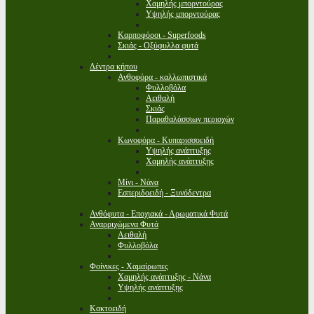
Χαμηλής μπορντούρας
Υψηλής μπορντούρας
Καρποφόροι - Superfoods
Σκιάς - Οξύφυλλα φυτά
Δέντρα κήπου
Ανθοφόρα - καλλωπιστικά
Φυλλοβόλα
Αειθαλή
Σκιάς
Παραθαλάσσιων περιοχών
Κωνοφόρα - Κυπαρισσοειδή
Υψηλής ανάπτυξης
Χαμηλής ανάπτυξης
Μίνι - Νάνα
Εσπεριδοειδή - Ξυνόδεντρα
Ανθόφυτα - Εποχιακά - Αρωματικά Φυτά
Αναρριχώμενα Φυτά
Αειθαλή
Φυλλοβόλα
Φοίνικες - Χαμαίρωπες
Χαμηλής ανάπτυξης - Νάνα
Υψηλής ανάπτυξης
Κακτοειδή