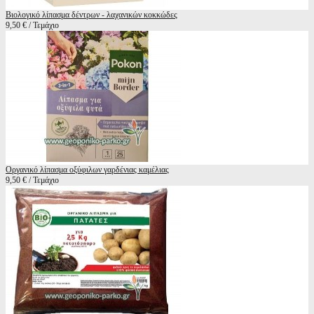
Βιολογικό λίπασμα δέντρων - λαχανικών κοκκώδες
9,50 € / Τεμάχιο
Οργανικό λίπασμα οξύφιλων γαρδένιας καμέλιας
9,50 € / Τεμάχιο