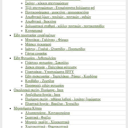
Σκόνες - κόκκοι απεντομώσεων
Τζέλ απεντομώσεων - Ετοιμόχρηστα δολώματα gel
Ποντικοφάρμακα - μυοκτόνα - αρουραιοκτόνα
Απωθητικά ζώων - πουλιών - ποντικών - φιδιών
Απωθητικά - βιοκτόνα
Δολωματικοί σταθμοί - κόλλες ποντικών - ποντικοπαγίδες
Κτηνιατρικά
Είδη προστασίας εργαζομένων
Μποτάκια - Γαλότσες - Φόρμες
Μάσκες ψεκασμού
Ιμάντες - Γυαλιά - Ωτασπίδες - Προσωπίδες
Γάντια εργασίας
Είδη Φυτωρίου - Ανθοπωλείου
Γλάστρες φυτωρίου - Σακούλες
Δίσκοι σποράς - Παλετάκια φύτευσης
Γλαστράκια - Υποστρώματα JIFFY
Είδη συσκευασίας - Ταμπελάκια - Ράφιες - Κορδόνια
Κουβάδες - Ζεμπίλια
Προσφορές ειδών φυτωρίου
Οικολογικά σκεύη- Πυρίμαχα - Inox
Ανοξείδωτα δοχεία - Inox
Πυρίμαχα σκεύη - πιθάρια λαδιού - λεκάνες ζυμώματος
Πλαστικά δοχεία - Βαρέλια - Τενεκέδες
Μηχανήματα Κήπου
Αλυσσοπρίονα - Κονταροπρίονα
Σκαπτικά - Φρέζες
Μηχανές γκαζόν - Χλοοκοπτικά
Χορτοκοπτικά - Θαμνοκοπτικά