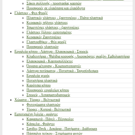
Σάκοι συλλογής - προστασίας καρπών
Προσφορές σε ελαιόπανα και ελαιόδιχτα
Γλάστρες - Φερ Φορζέ
Πλαστικές γλάστρες - ζαρντινιέρες - Πιάτα πλαστικά
Κεραμικές πήλινες γλάστρες
Τσιμεντένιες γλάστρες - ζαρντινιέρες
Γλάστρες ξύλινες εμποτισμένες
Κεραμικές Ζαρντινιέρες
Γλαστροθήκες - Φέρ φορζέ
Προσφορές γλαστρών
Εργαλεία κήπου - Λάστιχα - Ελαιοκομικά - Σπορείς
Κλαδευτήρια - Ψαλίδια κορυφής - Ακροκόφτες γκαζόν- Εμβολιαστήρια
Ελαιοκομικά - Καρποσυλλέκτες
Όργανα μέτρησης - Κομποστοποιητές
Λάστιχα ποτίσματος - Ποτιστικά - Ταχυσύνδεσμοι
Εργαλεία χειρός
Ποτιστήρια πλαστικά
Καρότσια κήπου
Προσφορές εργαλείων κήπου
Σπορείς - Λιπασματοδιανομείς
Χώματα - Τύρφες - Βελτιωτικά
Φυτοχώματα γλαστρών
Τύρφες - Κοπριά - Βελτιωτικά
Εμποτισμένη ξυλεία - φράχτες
Καφασωτά - Πάνελ - Πέργκολες
Κάγκελα - Φράχτες
Σανίδες Deck - Δοκάρια - Πατήματα - Διάδρομοι
Πάσσαλοι πεύκου - Στηρίγματα φυτών