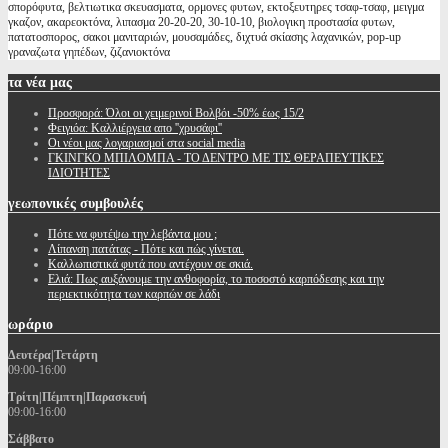
σπορόφυτα, βελτιωτικα σκευασματα, ορμονες φυτων, εκτοξευτηρες τσαφ-τσαφ, μειγμα
γκαζον, ακαρεοκτόνα, λιπασμα 20-20-20, 30-10-10, βιολογικη προστασία φυτων,
πατατοσπορος, σακοι μανιταριών, μουσαμάδες, διχτυά σκίασης λαχανικών, pop-up
γραναζωτα γηπέδων, ζιζανιοκτόνα
τα
νέα μας
Προσφορά: Όλοι οι χειμερινοί Βολβόι -50% έως 15/2
Φειγιόα: Καλλιέργεια απο ''χρυσάφι''
Oι νέοι μας λογαριασμοί στα social media
ΓΚΙΝΓΚΟ ΜΠΙΛΟΜΠΑ - ΤΟ ΔΕΝΤΡΟ ΜΕ ΤΙΣ ΘΕΡΑΠΕΥΤΙΚΕΣ
ΙΔΙΟΤΗΤΕΣ
γεωπονικές
συμβουλές
Πότε να φυτέψω την λεβάντα μου ;
Λίπανση πατάτας - Πότε και πώς γίνεται.
Καλλωπιστικά φυτά που αντέχουν σε σκιά.
Ελιά: Πως αυξάνουμε την ανθοφορία, το ποσοστό καρπόδεσης και την
περιεκτικότητα των καρπών σε λάδι
ωράριο
Δευτέρα|Τετάρτη
09:00-16:00
Τρίτη|Πέμπτη|Παρασκευή
09:00-16:00
Σάββατο