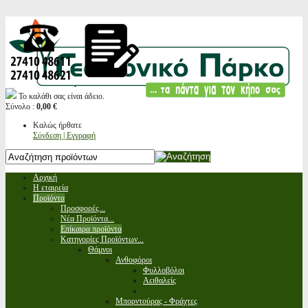
Το καλάθι σας είναι άδειο.
Σύνολο :
0,00 €
Καλώς ήρθατε
Σύνδεση | Εγγραφή
Αρχική
Η εταιρεία
Προϊόντα
Προσφορές...
Νέα Προϊόντα...
Επίκαιρα προϊόντα
Κατηγορίες Προϊόντων...
Θάμνοι
Ανθοφόροι
Φυλλοβόλοι
Αειθαλείς
Μπορντούρας - Φράχτες