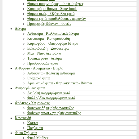
Θάμνοι μπορντούρας - Φυτά Φράχτες
Καρποφόροι θάμνοι - Superfoods
Θάμνοι σκιάς - Οξύφυλλα φυτά
Θάμνοι φυτά παραθαλάσσιων περιοχών
Προσφορές Θάμνων - Φυτών
Δέντρα
Ανθοφόρα - Καλλωπιστικά δέντρα
Κωνοφόρα - Κυπαρισσοειδή
Καρποφόρα - Οπωροφόρα δέντρα
Εσπεριδοειδή - Ξυνόδεντρα
Μίνι - Νάνα δεντράκια
Τροπικά φυτά - δένδρα
Προσφορές Δέντρων
Ανθόφυτα - Αρωματικά - Ετήσια
Ανθόφυτα - Πολυετή ανθοφόρα
Εποχιακά φυτά
Αρωματικά φυτά - Φαρμακευτικά - Βότανα
Αναρριχώμενα φυτά
Αειθαλή αναρριχώμενα φυτά
Φυλλοβόλα αναρριχώμενα φυτά
Φοίνικες - Χαμαίρωπες
Φοινικοειδή υψηλής ανάπτυξης
Φοίνικες νάνοι - χαμηλής ανάπτυξης
Κακτοειδή
Κάκτοι
Παχύφυτα
Φυτά Σχήματα
Φυτά Μπάλες