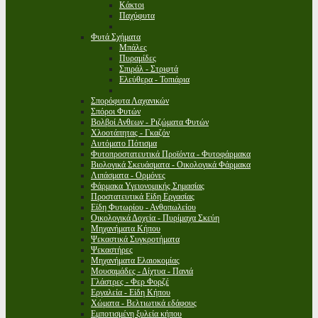
Κάκτοι
Παχύφυτα
Φυτά Σχήματα
Μπάλες
Πυραμίδες
Σπιράλ - Στριφτά
Ελεύθερα - Τοπιάρια
Σπορόφυτα Λαχανικών
Σπόροι Φυτών
Βολβοί Ανθεων - Ριζώματα Φυτών
Χλοοτάπητας - Γκαζόν
Αυτόματο Πότισμα
Φυτοπροστατευτικά Προϊόντα - Φυτοφάρμακα
Βιολογικά Σκευάσματα - Οικολογικά Φάρμακα
Λιπάσματα - Ορμόνες
Φάρμακα Υγειονομικής Σημασίας
Προστατευτικά Είδη Εργασίας
Είδη Φυτωρίου - Ανθοπωλείου
Οικολογικά Δοχεία - Πυρίμαχα Σκεύη
Μηχανήματα Κήπου
Ψεκαστικά Συγκροτήματα
Ψεκαστήρες
Μηχανήματα Ελαιοκομίας
Μουσαμάδες - Δίχτυα - Πανιά
Γλάστρες - Φερ Φορζέ
Εργαλεία - Είδη Κήπου
Χώματα - Βελτιωτικά εδάφους
Εμποτισμένη ξυλεία κήπου