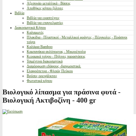
Αξεσουάρ μεταλλικά - Βάσεις
Αποθήκες κήπου ξύλινες
Βιβλία
Βιβλία για ερασιτέχνες
Βιβλία για επαγγελματίες
Διακοσμητικά Κήπου
Καλαμωτές
Πλακίδια - Πλαστικοί - Μεταλλικοί φράχτες - Πέργκολες - Πράσινοι
τοίχοι
Καλάμια Bamboo
Καμπανάκια αυλόπορτας - Μικροέπιπλα
Κεραμικά τοίχου - Πήλινες παραστάσεις
Τσιμέντινα διακοσμητικά
Διαμόρφωση εδάφους -διαχωριστικά.
Ελαφρόπετρα - Φλοιός Πεύκου
Βρύσες ορειχάλκινες
Φωτιστικά κήπου
Βιολογικό λίπασμα για πράσινα φυτά -
Βιολογική Ακτιβοζίνη - 400 gr