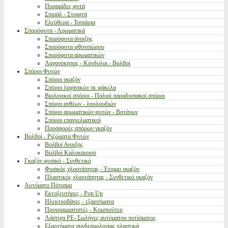
Πυραμίδες φυτά
Σπιράλ - Στριφτά
Ελεύθερα - Τοπιάρια
Σπορόφυτα - Αρωματικά
Σπορόφυτα άνοιξης
Σπορόφυτα φθινοπώρου
Σπορόφυτα αρωματικών
Λαχανόκηπος - Κόνδυλοι - Βολβοί
Σπόροι Φυτών
Σπόροι γκαζόν
Σπόροι λαχανικών σε φάκελα
Βιολογικοί σπόροι - Παλιοί παραδοσιακοί σπόροι
Σπόροι ανθέων - λουλουδιών
Σπόροι αρωματικών φυτών - Βοτάνων
Σπόροι επαγγελματικοί
Προσφορές σπόρων γκαζόν
Βολβοί - Ριζώματα Φυτών
Βολβοί Ανοιξης
Βολβοί Καλοκαιριού
Γκαζόν φυσικό - Συνθετικό
Φυσικός χλοοτάπητας - Έτοιμο γκαζόν
Πλαστικός χλοοτάπητας - Συνθετικό γκαζόν
Αυτόματο Πότισμα
Εκτοξευτήρες - Pop Up
Ηλεκτροβάνες - εξαρτήματα
Προγραμματιστές - Κομπιούτερ
Λάστιχα PE- Σωλήνες αυτόματου ποτίσματος
Εξαρτήματα συνδεσμολογίας πλαστικά