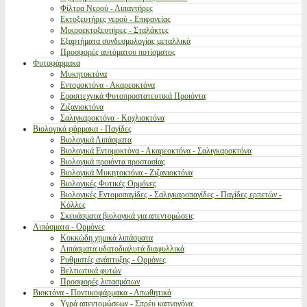
Φίλτρα Νερού - Λιπαντήρες
Εκτοξευτήρες νερού - Επιφανείας
Μικροεκτοξευτήρες - Σταλάκτες
Εξαρτήματα συνδεσμολογίας μεταλλικά
Προσφορές αυτόματου ποτίσματος
Φυτοφάρμακα
Μυκητοκτόνα
Εντομοκτόνα - Ακαρεοκτόνα
Ερασιτεχνικά Φυτοπροστατευτικά Προιόντα
Ζιζανιοκτόνα
Σαλιγκαροκτόνα - Κοχλιοκτόνα
Βιολογικά φάρμακα - Παγίδες
Βιολογικά Λιπάσματα
Βιολογικά Εντομοκτόνα - Ακαρεοκτόνα - Σαλιγκαροκτόνα
Βιολογικά προιόντα προστασίας
Βιολογικά Μυκητοκτόνα - Ζιζανιοκτόνα
Βιολογικές Φυτικές Ορμόνες
Βιολογικές Εντομοπαγίδες - Σαλιγκαροπαγίδες - Παγίδες ερπετών -
Κόλλες
Σκευάσματα βιολογικά για απεντομώσεις
Λιπάσματα - Ορμόνες
Κοκκώδη χημικά λιπάσματα
Λιπάσματα υδατοδιαλυτά διαφυλλικά
Ρυθμιστές ανάπτυξης - Ορμόνες
Βελτιωτικά φυτών
Προσφορές λιπασμάτων
Βιοκτόνα - Ποντικοφάρμακα - Απωθητικά
Υγρά απεντομώσεων - Σπρέυ καπνογόνα