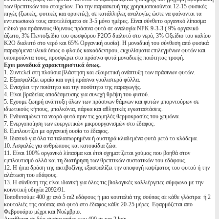
των θρεπτικών του στοιχείων. Για την παρασκευή της χρησιμοποιούνται 12-15 φυσικές
πηγές (ζωικές, φυτικές και ορυκτές), σε κατάλληλες αναλογίες ώστε να φαίνονται τα
εντυπωσιακά τους αποτελέσματα σε 3-5 μόνο ημέρες. Είναι σύνθετο οργανικό λίπασμα
ειδικό για πράσινους θάμνους πράσινα φυτά σε αναλογία NPK 9-3-3 ( 9% οργανικό
άζωτο, 3% Πεντοξείδιο του φωσφόρου P2O5 διαλυτό στο νερό, 3% Οξείδιο του καλίου
Κ2Ο διαλυτό στο νερό και 65% Οργανική ουσία). Η μοναδική του σύνθεση από φυσικά
παραγόμενα υλικά όπως ο φλοιός κακαόδεντρου, εκχυλίσματα επιλεγμένων φυτών και
υποπροϊόντα τους, προσφέρει στα πράσινα φυτά μοναδικής ποιότητας τροφή.
Εχει μοναδικά χαρακτηριστικά όπως.
1. Συντελεί στη πλούσια βλάστηση και εξαιρετική ανάπτυξη των πράσινων φυτών.
2. Εξασφαλίζει ωραία και υγιή πράσινα γυαλιστερά φύλλα.
3. Ενισχύει την ποιότητα και την ποσότητα της παραγωγής.
4. Είναι βραδείας αποδέσμευσης για συνεχή θρέψη του φυτού.
5. Εχουμε ζωηρή ανάπτυξη όλων των πράσινων θάμνων και φυτών μπορντούρων σε
ιδιωτικούς κήπους, μπαλκόνια, πάρκα και αθλητικές εγκαταστάσεις.
6. Ενδυναμώνει τα νεαρά φυτά πριν τις χαμηλές θερμοκρασίες του χειμώνα.
7. Ενεργοποίηση των ευεργετικών μικροοργανισμών στο έδαφος.
8. Εμπλουτίζει με οργανική ουσία το έδαφος.
9. Ιδανικό για όλα τα ταλαιπωρημένα ή αυστηρά κλαδεμένα φυτά μετά το κλάδεμα.
10. Ασφαλές για ανθρώπους και κατοικίδια ζώα.
11. Είναι 100% οργανικό λίπασμα και έτσι σχηματίζεται χούμος που βοηθά στον
εμπλουτισμό αλλά και τη διατήρηση των θρεπτικών συστατικών του εδάφους.
12. Η ήπια δράση της ακτιβοζίνης εξασφαλίζει την αποφυγή καψίματος του φυτού ή την
αλάτωση του εδάφους.
13. Η σύνθεση της είναι ιδανική για όλες τις βιολογικές καλλιέργειες σύμφωνα με την
κοινοτική οδηγία 2092/91.
Τοποθετούμε 400 gr ανά 5 m2 εδάφους ή μια κουταλιά της σούπας σε κάθε γλάστρα ή 2
κουταλιές της σούπας ανά φυτό στο έδαφος κάθε 20-25 μέρες. Εφαρμόζεται απο
Φεβρουάριο μέχρι και Νοέμβριο.