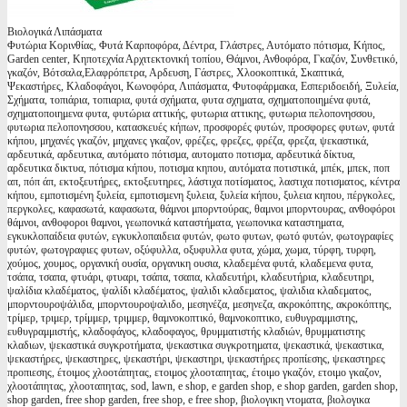
Βιολογικά Λιπάσματα
Φυτώρια Κορινθίας, Φυτά Καρποφόρα, Δέντρα, Γλάστρες, Αυτόματο πότισμα, Κήπος,
Garden center, Κηποτεχνία Αρχιτεκτονική τοπίου, Θάμνοι, Ανθοφόρα, Γκαζόν, Συνθετικό,
γκαζόν, Βότσαλα,Ελαφρόπετρα, Αρδευση, Γάστρες, Χλοοκοπτικά, Σκαπτικά,
Ψεκαστήρες, Κλαδοφάγοι, Κωνοφόρα, Λιπάσματα, Φυτοφάρμακα, Εσπεριδοειδή, Ξυλεία,
Σχήματα, τοπιάρια, τοπιαρια, φυτά σχήματα, φυτα σχηματα, σχηματοποιημένα φυτά,
σχηματοποιημενα φυτα, φυτώρια αττικής, φυτωρια αττικης, φυτωρια πελοπονησσου,
φυτωρια πελοπονησσου, κατασκευές κήπων, προσφορές φυτών, προσφορες φυτων, φυτά
κήπου, μηχανές γκαζόν, μηχανες γκαζον, φρέζες, φρεζες, φρέζα, φρεζα, ψεκαστικά,
αρδευτικά, αρδευτικα, αυτόματο πότισμα, αυτοματο ποτισμα, αρδευτικά δίκτυα,
αρδευτικα δικτυα, πότισμα κήπου, ποτισμα κηπου, αυτόματα ποτιστικά, μπέκ, μπεκ, ποπ
απ, πόπ άπ, εκτοξευτήρες, εκτοξευτηρες, λάστιχα ποτίσματος, λαστιχα ποτισματος, κέντρα
κήπου, εμποτισμένη ξυλεία, εμποτισμενη ξυλεια, ξυλεία κήπου, ξυλεια κηπου, πέργκολες,
περγκολες, καφασωτά, καφασωτα, θάμνοι μπορντούρας, θαμνοι μπορντουρας, ανθοφόροι
θάμνοι, ανθοφοροι θαμνοι, γεωπονικά καταστήματα, γεωπονικα καταστηματα,
εγκυκλοπαίδεια φυτών, εγκυκλοπαιδεια φυτών, φωτο φυτων, φωτό φυτών, φωτογραφίες
φυτών, φωτογραφιες φυτων, οξύφυλλα, οξυφυλλα φυτα, χώμα, χωμα, τύρφη, τυρφη,
χούμος, χουμος, οργανική ουσία, οργανικη ουσια, κλαδεμένα φυτά, κλαδεμενα φυτα,
τσάπα, τσαπα, φτυάρι, φτυαρι, τσάπα, τσαπα, κλαδευτήρι, κλαδευτήρια, κλαδευτηρι,
ψαλίδια κλαδέματος, ψαλίδι κλαδέματος, ψαλιδι κλαδεματος, ψαλιδια κλαδεματος,
μπορντουροψάλιδα, μπορντουροψαλιδο, μεσηνέζα, μεσηνεζα, ακροκόπτης, ακροκόπτης,
τρίμερ, τριμερ, τρίμμερ, τριμμερ, θαμνοκοπτικό, θαμνοκοπτικο, ευθυγραμμιστης,
ευθυγραμμιστής, κλαδοφάγος, κλαδοφαγος, θρυμματιστής κλαδιών, θρυμματιστης
κλαδιων, ψεκαστικά συγκροτήματα, ψεκαστικα συγκροτηματα, ψεκαστικά, ψεκαστικα,
ψεκαστήρες, ψεκαστηρες, ψεκαστήρι, ψεκαστηρι, ψεκαστήρες προπίεσης, ψεκαστηρες
προπιεσης, έτοιμος χλοοτάπητας, ετοιμος χλοοταπητας, έτοιμο γκαζόν, ετοιμο γκαζον,
χλοοτάπητας, χλοοταπητας, sod, lawn, e shop, e garden shop, e shop garden, garden shop,
shop garden, free shop garden, free shop, e free shop, βιολογικη ντοματα, βιολογικα