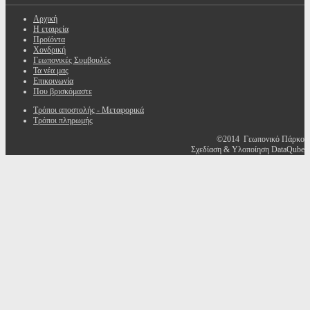
Αρχική
Η εταιρεία
Προϊόντα
Χονδρική
Γεωπονικές Συμβουλές
Τα νέα μας
Επικοινωνία
Που βρισκόμαστε
Τρόποι αποστολής - Μεταφορικά
Τρόποι πληρωμής
©2014 Γεωπονικό Πάρκο
Σχεδίαση & Υλοποίηση DataQube