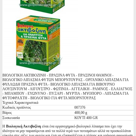
ΒΙΟΛΟΓΙΚΗ ΑΚΤΙΒΟΖΙΝΗ - ΠΡΑΣΙΝΑ ΦΥΤΑ - ΠΡΑΣΙΝΟΙ ΘΑΜΝΟΙ -
ΒΙΟΛΟΓΙΚΟ ΛΙΠΑΣΜΑ ΦΥΤΩΝ ΜΠΟΡΝΤΟΥΡΑΣ - ΟΡΓΑΝΙΚΟ ΛΙΠΑΣΜΑ ΓΙΑ
ΦΥΛΛΩΔΗ ΠΡΑΣΙΝΑ ΦΥΤΑ - ΒΙΟΛΟΓΙΚΟ ΛΙΠΑΣΜΑ ΓΙΑ ΒΙΒΟΥΡΝΟ
ΛΟΥΣΙΝΤΟΥΜ - ΛΙΓΟΥΣΤΡΟ - ΦΩΤΙΝΙΑ - ΑΓΓΕΛΙΚΗ - ΡΑΜΝΟΣ - ΕΛΑΙΑΓΝΟΣ
- ΜΠΑΜΠΟΥ - ΕΥΩΝΥΝΟ - ΠΥΞΑΡΙ - ΜΥΡΤΙΑ - ΜΥΟΠΟΡΟ - ΛΙΠΑΣΜΑ ΓΙΑ
ΦΥΤΟΦΡΑΧΤΗ - ΒΙΟΛΟΓΙΚΟ ΓΙΑ ΦΥΤΑ ΜΠΟΡΝΤΟΥΡΑΣ
Τεχνικά Χαρακτηριστικά
Κωδικός προϊόντος
007376
Βάρος
400,00 g
Συσκευασία
ΚΟΥΤΙ 400 GR
Η
Βιολογική Ακτιβοζίνη
είναι ένα οργανοχημικό-βιολογικό λίπασμα που έχει την
ιδιότητα να μην παρασύρεται από τα πολλά νερά των ποτισμάτων αλλά να προσκολλάται
εύκολα στις ρίζες των φυτών και έτσι να εξασφαλίζεται η πλήρης και γρήγορη αφομοίωση