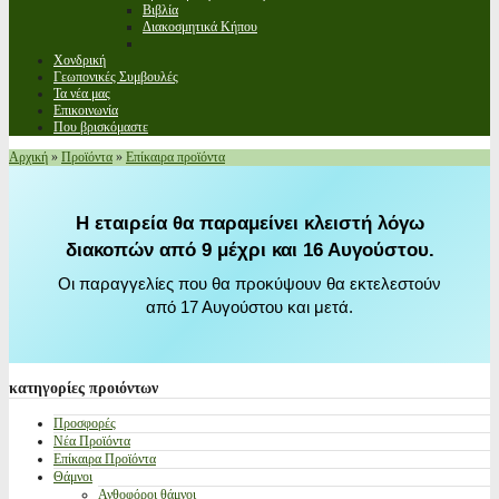
Βιβλία
Διακοσμητικά Κήπου
Χονδρική
Γεωπονικές Συμβουλές
Τα νέα μας
Επικοινωνία
Που βρισκόμαστε
Αρχική
»
Προϊόντα
»
Επίκαιρα προϊόντα
Η εταιρεία θα παραμείνει κλειστή λόγω
διακοπών από 9 μέχρι και 16 Αυγούστου.
Οι παραγγελίες που θα προκύψουν θα εκτελεστούν
από 17 Αυγούστου και μετά.
κατηγορίες
προιόντων
Προσφορές
Νέα Προϊόντα
Επίκαιρα Προϊόντα
Θάμνοι
Ανθοφόροι θάμνοι