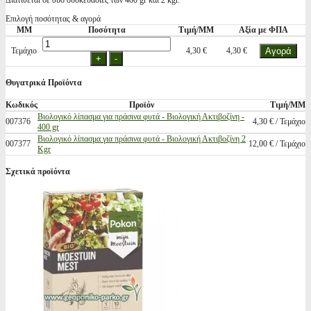
Διατίθεται σε δύο συσκευασίες των 400 gr και 2 kgr.
Επιλογή ποσότητας & αγορά
ΜΜ
Ποσότητα
Τιμή/ΜΜ
Αξία με ΦΠΑ
Τεμάχιο
4,30 €
4,30 €
Θυγατρικά Προϊόντα
Κωδικός
Προϊόν
Τιμή/ΜΜ
Βιολογικό λίπασμα για πράσινα φυτά - Βιολογική Ακτιβοζίνη -
007376
4,30 € / Τεμάχιο
400 gr
Βιολογικό λίπασμα για πράσινα φυτά - Βιολογική Ακτιβοζίνη 2
007377
12,00 € / Τεμάχιο
Kgr
Σχετικά προϊόντα