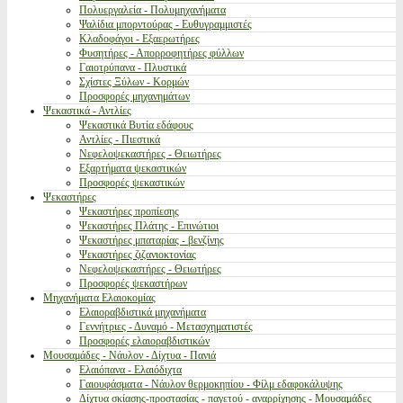
Πολυεργαλεία - Πολυμηχανήματα
Ψαλίδια μπορντούρας - Ευθυγραμμιστές
Κλαδοφάγοι - Εξαερωτήρες
Φυσητήρες - Απορροφητήρες φύλλων
Γαιοτρύπανα - Πλυστικά
Σχίστες Ξύλων - Κορμών
Προσφορές μηχανημάτων
Ψεκαστικά - Αντλίες
Ψεκαστικά Βυτία εδάφους
Αντλίες - Πιεστικά
Νεφελοψεκαστήρες - Θειωτήρες
Εξαρτήματα ψεκαστικών
Προσφορές ψεκαστικών
Ψεκαστήρες
Ψεκαστήρες προπίεσης
Ψεκαστήρες Πλάτης - Επινώτιοι
Ψεκαστήρες μπαταρίας - βενζίνης
Ψεκαστήρες ζιζανιοκτονίας
Νεφελοψεκαστήρες - Θειωτήρες
Προσφορές ψεκαστήρων
Μηχανήματα Ελαιοκομίας
Ελαιοραβδιστικά μηχανήματα
Γεννήτριες - Δυναμό - Μετασχηματιστές
Προσφορές ελαιοραβδιστικών
Μουσαμάδες - Νάυλον - Δίχτυα - Πανιά
Ελαιόπανα - Ελαιόδιχτα
Γαιουφάσματα - Νάυλον θερμοκηπίου - Φίλμ εδαφοκάλυψης
Δίχτυα σκίασης-προστασίας - παγετού - αναρρίχησης - Μουσαμάδες