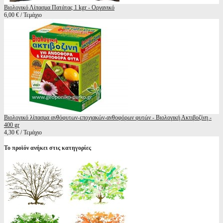
Βιολογικό Λίπασμα Πατάτας 1 kgr - Οργανικό
6,00 € / Τεμάχιο
Βιολογικό λίπασμα ανθόφυτων-εποχιακών-ανθοφόρων φυτών - Βιολογική Ακτιβοζίνη -
400 gr
4,30 € / Τεμάχιο
Το προϊόν ανήκει στις κατηγορίες