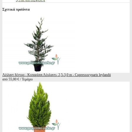
3,5 m -ΠΡΟΣΦΟΡΑ
Σχετικά προϊόντα
Λέιλαντ δέντρο - Κυπαρίσσι Λέυλαντι- 2,5-3,0 m - Cupressocyparis leylandii
από 55,00 € / Τεμάχιο