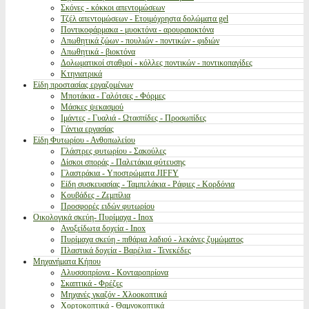
Σκόνες - κόκκοι απεντομώσεων
Τζέλ απεντομώσεων - Ετοιμόχρηστα δολώματα gel
Ποντικοφάρμακα - μυοκτόνα - αρουραιοκτόνα
Απωθητικά ζώων - πουλιών - ποντικών - φιδιών
Απωθητικά - βιοκτόνα
Δολωματικοί σταθμοί - κόλλες ποντικών - ποντικοπαγίδες
Κτηνιατρικά
Είδη προστασίας εργαζομένων
Μποτάκια - Γαλότσες - Φόρμες
Μάσκες ψεκασμού
Ιμάντες - Γυαλιά - Ωτασπίδες - Προσωπίδες
Γάντια εργασίας
Είδη Φυτωρίου - Ανθοπωλείου
Γλάστρες φυτωρίου - Σακούλες
Δίσκοι σποράς - Παλετάκια φύτευσης
Γλαστράκια - Υποστρώματα JIFFY
Είδη συσκευασίας - Ταμπελάκια - Ράφιες - Κορδόνια
Κουβάδες - Ζεμπίλια
Προσφορές ειδών φυτωρίου
Οικολογικά σκεύη- Πυρίμαχα - Inox
Ανοξείδωτα δοχεία - Inox
Πυρίμαχα σκεύη - πιθάρια λαδιού - λεκάνες ζυμώματος
Πλαστικά δοχεία - Βαρέλια - Τενεκέδες
Μηχανήματα Κήπου
Αλυσσοπρίονα - Κονταροπρίονα
Σκαπτικά - Φρέζες
Μηχανές γκαζόν - Χλοοκοπτικά
Χορτοκοπτικά - Θαμνοκοπτικά