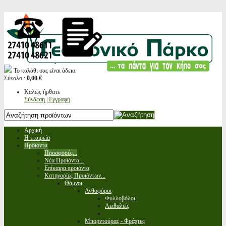
Το καλάθι σας είναι άδειο.
Σύνολο :
0,00 €
Καλώς ήρθατε
Σύνδεση | Εγγραφή
Αρχική
Η εταιρεία
Προϊόντα
Προσφορές...
Νέα Προϊόντα...
Επίκαιρα προϊόντα
Κατηγορίες Προϊόντων...
Θάμνοι
Ανθοφόροι
Φυλλοβόλοι
Αειθαλείς
Μπορντούρας - Φράχτες