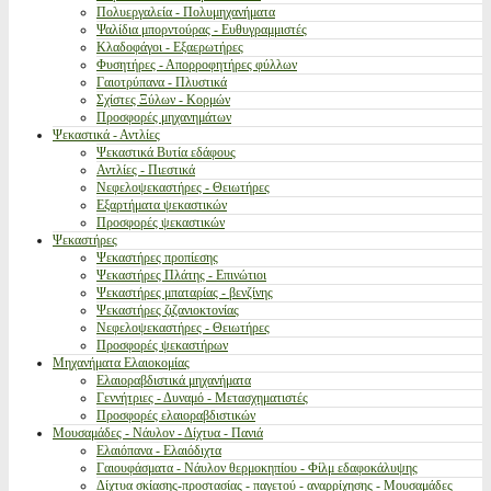
Πολυεργαλεία - Πολυμηχανήματα
Ψαλίδια μπορντούρας - Ευθυγραμμιστές
Κλαδοφάγοι - Εξαερωτήρες
Φυσητήρες - Απορροφητήρες φύλλων
Γαιοτρύπανα - Πλυστικά
Σχίστες Ξύλων - Κορμών
Προσφορές μηχανημάτων
Ψεκαστικά - Αντλίες
Ψεκαστικά Βυτία εδάφους
Αντλίες - Πιεστικά
Νεφελοψεκαστήρες - Θειωτήρες
Εξαρτήματα ψεκαστικών
Προσφορές ψεκαστικών
Ψεκαστήρες
Ψεκαστήρες προπίεσης
Ψεκαστήρες Πλάτης - Επινώτιοι
Ψεκαστήρες μπαταρίας - βενζίνης
Ψεκαστήρες ζιζανιοκτονίας
Νεφελοψεκαστήρες - Θειωτήρες
Προσφορές ψεκαστήρων
Μηχανήματα Ελαιοκομίας
Ελαιοραβδιστικά μηχανήματα
Γεννήτριες - Δυναμό - Μετασχηματιστές
Προσφορές ελαιοραβδιστικών
Μουσαμάδες - Νάυλον - Δίχτυα - Πανιά
Ελαιόπανα - Ελαιόδιχτα
Γαιουφάσματα - Νάυλον θερμοκηπίου - Φίλμ εδαφοκάλυψης
Δίχτυα σκίασης-προστασίας - παγετού - αναρρίχησης - Μουσαμάδες