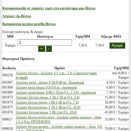
Κυπαρισσοειδή σε χαμηλές τιμές στο κατάστημα μας-Βίντεο
Λέυλαντ 2μ-Βίντεο
Κυπαρίσσια μεγάλα μεγέθη-Βίντεο
Επιλογή ποσότητας & αγορά
ΜΜ
Ποσότητα
Τιμή/ΜΜ
Αξία με ΦΠΑ
Τεμάχιο
7,50 €
7,50 €
Θυγατρικά Προϊόντα
Κωδικός
Προϊόν
Τιμή/ΜΜ
Λέιλαντ δέντρο - Λέυλαντ 1-1,1 m - 3 lt- Cupressocyparis
από 8,00 € /
000230
leylandii
Τεμάχιο
001867
Λέυλαντ φυτό - ύψους 0,50-0,60 m - Προσφορά
4,50 € / Τεμάχιο
001868
Λέιλαντ φυτό ύψους 0,8-0,9 m - προσφορά
6,00 € / Τεμάχιο
001869
Λέιλαντ φυτά ύψους 0,90-1,10 m (Γλ. 2,5 lt) - προσφορά
7,50 € / Τεμάχιο
001873
Λέυλαντ δέντρο ύψους 1,30-1,50 m (Γλ. 5 lt)
15,00 € / Τεμάχιο
001874
Λέιλαντ δέντρο ύψους 1,60-1,80 m (Γλ. 7 lt)
20,00 € / Τεμάχιο
001875
Λέιλαντ δέντρα ύψους 1,70-1,90 m (Γλ. 10 lt)
30,00 € / Τεμάχιο
001876
Λέυλαντ δέντρα ύψους 1,80-2 m (Γλ. 18 lt)
45,00 € / Τεμάχιο
Λέιλαντ δέντρο ψηλό φυτό - Λέυλαντ μπάλα χώματος - ύψος
008027
55,00 € / Τεμάχιο
2,5-3,0 m -ΠΡΟΣΦΟΡΑ
Λέιλαντ δέντρο μεγάλο - Λέυλαντ μπάλα χώματος - ύψος 3,0-
008028
70,00 € / Τεμάχιο