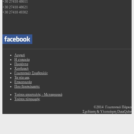
+30 27410 48611
+30 27410 48621
+30 27410 49302
Αρχική
Η εταιρεία
Προϊόντα
Χονδρική
Γεωπονικές Συμβουλές
Τα νέα μας
Επικοινωνία
Που βρισκόμαστε
Τρόποι αποστολής - Μεταφορικά
Τρόποι πληρωμής
©2014 Γεωπονικό Πάρκο
Σχεδίαση & Υλοποίηση DataQube