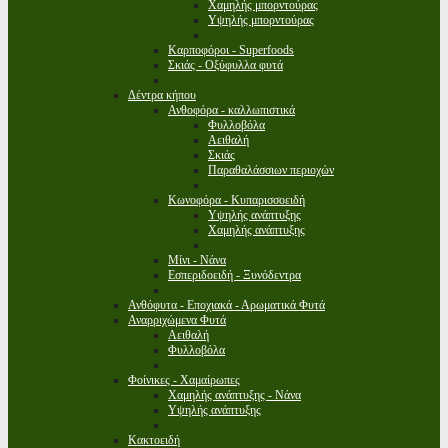
Χαμηλής μπορντούρας
Υψηλής μπορντούρας
Καρποφόροι - Superfoods
Σκιάς - Οξύφυλλα φυτά
Δέντρα κήπου
Ανθοφόρα - καλλωπιστικά
Φυλλοβόλα
Αειθαλή
Σκιάς
Παραθαλάσσιων περιοχών
Κωνοφόρα - Κυπαρισσοειδή
Υψηλής ανάπτυξης
Χαμηλής ανάπτυξης
Μίνι - Νάνα
Εσπεριδοειδή - Ξυνόδεντρα
Ανθόφυτα - Εποχιακά - Αρωματικά Φυτά
Αναρριχώμενα Φυτά
Αειθαλή
Φυλλοβόλα
Φοίνικες - Χαμαίρωπες
Χαμηλής ανάπτυξης - Νάνα
Υψηλής ανάπτυξης
Κακτοειδή