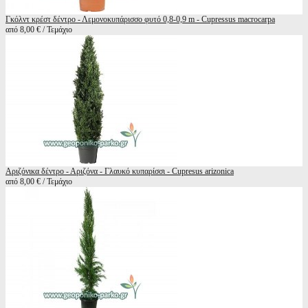
Γκόλντ κρέστ δέντρο - Λεμονοκυπάρισσο φυτό 0,8-0,9 m - Cupressus macrocarpa
από 8,00 € / Τεμάχιο
Αριζόνικα δέντρο - Αριζόνα - Γλαυκό κυπαρίσσι - Cupresus arizonica
από 8,00 € / Τεμάχιο