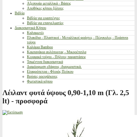
Αξεσουάρ μεταλλικά - Βάσεις
Αποθήκες κήπου ξύλινες
Βιβλία
Βιβλία για ερασιτέχνες
Βιβλία για επαγγελματίες
Διακοσμητικά Κήπου
Καλαμωτές
Πλακίδια - Πλαστικοί - Μεταλλικοί φράχτες - Πέργκολες - Πράσινοι
τοίχοι
Καλάμια Bamboo
Καμπανάκια αυλόπορτας - Μικροέπιπλα
Κεραμικά τοίχου - Πήλινες παραστάσεις
Τσιμέντινα διακοσμητικά
Διαμόρφωση εδάφους -διαχωριστικά.
Ελαφρόπετρα - Φλοιός Πεύκου
Βρύσες ορειχάλκινες
Φωτιστικά κήπου
Λέιλαντ φυτά ύψους 0,90-1,10 m (Γλ. 2,5
lt) - προσφορά