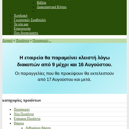
Βιβλία
Διακοσμητικά Κήπου
Χονδρική
Γεωπονικές Συμβουλές
Τα νέα μας
Επικοινωνία
Που βρισκόμαστε
Αρχική
»
Προϊόντα
»
Προσφορές...
Η εταιρεία θα παραμείνει κλειστή λόγω
διακοπών από 9 μέχρι και 16 Αυγούστου.
Οι παραγγελίες που θα προκύψουν θα εκτελεστούν
από 17 Αυγούστου και μετά.
κατηγορίες
προιόντων
Προσφορές
Νέα Προϊόντα
Επίκαιρα Προϊόντα
Θάμνοι
Ανθοφόροι θάμνοι