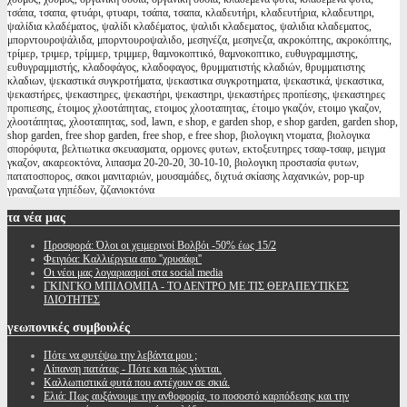
τσάπα, τσαπα, φτυάρι, φτυαρι, τσάπα, τσαπα, κλαδευτήρι, κλαδευτήρια, κλαδευτηρι,
ψαλίδια κλαδέματος, ψαλίδι κλαδέματος, ψαλιδι κλαδεματος, ψαλιδια κλαδεματος,
μπορντουροψάλιδα, μπορντουροψαλιδο, μεσηνέζα, μεσηνεζα, ακροκόπτης, ακροκόπτης,
τρίμερ, τριμερ, τρίμμερ, τριμμερ, θαμνοκοπτικό, θαμνοκοπτικο, ευθυγραμμιστης,
ευθυγραμμιστής, κλαδοφάγος, κλαδοφαγος, θρυμματιστής κλαδιών, θρυμματιστης
κλαδιων, ψεκαστικά συγκροτήματα, ψεκαστικα συγκροτηματα, ψεκαστικά, ψεκαστικα,
ψεκαστήρες, ψεκαστηρες, ψεκαστήρι, ψεκαστηρι, ψεκαστήρες προπίεσης, ψεκαστηρες
προπιεσης, έτοιμος χλοοτάπητας, ετοιμος χλοοταπητας, έτοιμο γκαζόν, ετοιμο γκαζον,
χλοοτάπητας, χλοοταπητας, sod, lawn, e shop, e garden shop, e shop garden, garden shop,
shop garden, free shop garden, free shop, e free shop, βιολογικη ντοματα, βιολογικα
σπορόφυτα, βελτιωτικα σκευασματα, ορμονες φυτων, εκτοξευτηρες τσαφ-τσαφ, μειγμα
γκαζον, ακαρεοκτόνα, λιπασμα 20-20-20, 30-10-10, βιολογικη προστασία φυτων,
πατατοσπορος, σακοι μανιταριών, μουσαμάδες, διχτυά σκίασης λαχανικών, pop-up
γραναζωτα γηπέδων, ζιζανιοκτόνα
τα
νέα μας
Προσφορά: Όλοι οι χειμερινοί Βολβόι -50% έως 15/2
Φειγιόα: Καλλιέργεια απο ''χρυσάφι''
Oι νέοι μας λογαριασμοί στα social media
ΓΚΙΝΓΚΟ ΜΠΙΛΟΜΠΑ - ΤΟ ΔΕΝΤΡΟ ΜΕ ΤΙΣ ΘΕΡΑΠΕΥΤΙΚΕΣ
ΙΔΙΟΤΗΤΕΣ
γεωπονικές
συμβουλές
Πότε να φυτέψω την λεβάντα μου ;
Λίπανση πατάτας - Πότε και πώς γίνεται.
Καλλωπιστικά φυτά που αντέχουν σε σκιά.
Ελιά: Πως αυξάνουμε την ανθοφορία, το ποσοστό καρπόδεσης και την