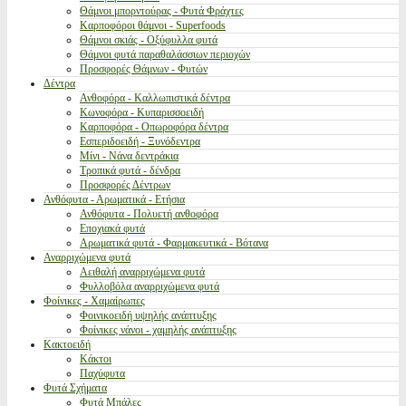
Θάμνοι μπορντούρας - Φυτά Φράχτες
Καρποφόροι θάμνοι - Superfoods
Θάμνοι σκιάς - Οξύφυλλα φυτά
Θάμνοι φυτά παραθαλάσσιων περιοχών
Προσφορές Θάμνων - Φυτών
Δέντρα
Ανθοφόρα - Καλλωπιστικά δέντρα
Κωνοφόρα - Κυπαρισσοειδή
Καρποφόρα - Οπωροφόρα δέντρα
Εσπεριδοειδή - Ξυνόδεντρα
Μίνι - Νάνα δεντράκια
Τροπικά φυτά - δένδρα
Προσφορές Δέντρων
Ανθόφυτα - Αρωματικά - Ετήσια
Ανθόφυτα - Πολυετή ανθοφόρα
Εποχιακά φυτά
Αρωματικά φυτά - Φαρμακευτικά - Βότανα
Αναρριχώμενα φυτά
Αειθαλή αναρριχώμενα φυτά
Φυλλοβόλα αναρριχώμενα φυτά
Φοίνικες - Χαμαίρωπες
Φοινικοειδή υψηλής ανάπτυξης
Φοίνικες νάνοι - χαμηλής ανάπτυξης
Κακτοειδή
Κάκτοι
Παχύφυτα
Φυτά Σχήματα
Φυτά Μπάλες