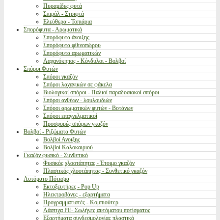
Πυραμίδες φυτά
Σπιράλ - Στριφτά
Ελεύθερα - Τοπιάρια
Σπορόφυτα - Αρωματικά
Σπορόφυτα άνοιξης
Σπορόφυτα φθινοπώρου
Σπορόφυτα αρωματικών
Λαχανόκηπος - Κόνδυλοι - Βολβοί
Σπόροι Φυτών
Σπόροι γκαζόν
Σπόροι λαχανικών σε φάκελα
Βιολογικοί σπόροι - Παλιοί παραδοσιακοί σπόροι
Σπόροι ανθέων - λουλουδιών
Σπόροι αρωματικών φυτών - Βοτάνων
Σπόροι επαγγελματικοί
Προσφορές σπόρων γκαζόν
Βολβοί - Ριζώματα Φυτών
Βολβοί Ανοιξης
Βολβοί Καλοκαιριού
Γκαζόν φυσικό - Συνθετικό
Φυσικός χλοοτάπητας - Έτοιμο γκαζόν
Πλαστικός χλοοτάπητας - Συνθετικό γκαζόν
Αυτόματο Πότισμα
Εκτοξευτήρες - Pop Up
Ηλεκτροβάνες - εξαρτήματα
Προγραμματιστές - Κομπιούτερ
Λάστιχα PE- Σωλήνες αυτόματου ποτίσματος
Εξαρτήματα συνδεσμολογίας πλαστικά