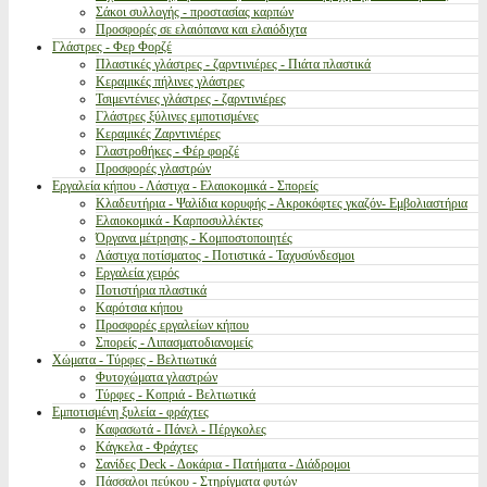
Σάκοι συλλογής - προστασίας καρπών
Προσφορές σε ελαιόπανα και ελαιόδιχτα
Γλάστρες - Φερ Φορζέ
Πλαστικές γλάστρες - ζαρντινιέρες - Πιάτα πλαστικά
Κεραμικές πήλινες γλάστρες
Τσιμεντένιες γλάστρες - ζαρντινιέρες
Γλάστρες ξύλινες εμποτισμένες
Κεραμικές Ζαρντινιέρες
Γλαστροθήκες - Φέρ φορζέ
Προσφορές γλαστρών
Εργαλεία κήπου - Λάστιχα - Ελαιοκομικά - Σπορείς
Κλαδευτήρια - Ψαλίδια κορυφής - Ακροκόφτες γκαζόν- Εμβολιαστήρια
Ελαιοκομικά - Καρποσυλλέκτες
Όργανα μέτρησης - Κομποστοποιητές
Λάστιχα ποτίσματος - Ποτιστικά - Ταχυσύνδεσμοι
Εργαλεία χειρός
Ποτιστήρια πλαστικά
Καρότσια κήπου
Προσφορές εργαλείων κήπου
Σπορείς - Λιπασματοδιανομείς
Χώματα - Τύρφες - Βελτιωτικά
Φυτοχώματα γλαστρών
Τύρφες - Κοπριά - Βελτιωτικά
Εμποτισμένη ξυλεία - φράχτες
Καφασωτά - Πάνελ - Πέργκολες
Κάγκελα - Φράχτες
Σανίδες Deck - Δοκάρια - Πατήματα - Διάδρομοι
Πάσσαλοι πεύκου - Στηρίγματα φυτών