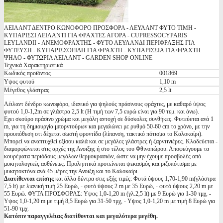
ΛΕΙΛΑΝΤ ΔΕΝΤΡΟ ΚΩΝΟΦΟΡΟ ΠΡΟΣΦΟΡΑ - ΛΕΥΛΑΝΤ ΦΥΤΟ ΤΙΜΗ -
ΚΥΠΑΡΙΣΣΙ ΛΕΙΛΑΝΤΙ ΓΙΑ ΦΡΑΧΤΕΣ ΑΓΟΡΑ - CUPRESSOCYPARIS
LEYLANDII - ΑΝΕΜΟΦΡΑΧΤΗΣ - ΦΥΤΟ ΛΕΥΛΑΝΔΙ ΠΕΡΙΦΡΑΞΗΣ ΓΙΑ
ΦΥΤΕΥΣΗ - ΚΥΠΑΡΙΣΣΟΕΙΔΗ ΓΙΑ ΦΡΑΧΤΗ - ΚΥΠΑΡΙΣΣΙΑ ΓΙΑ ΦΡΑΧΤΗ
ΨΗΛΟ - ΦΥΤΩΡΙΑ ΛΕΙΛΑΝΤ - GARDEN SHOP ONLINE
Τεχνικά Χαρακτηριστικά
Κωδικός προϊόντος
001869
Υψος φυτού
1,10 m
Μέγεθος γλάστρας
2,5 lt
Λέιλαντ δένδρο κωνοφόρο, ιδανικό για ψηλούς πράσινους φράχτες, με καθαρό ύψος
φυτού 1,0-1,2m σε γλάστρα 2,5 lt (H τιμή των 7,5 ευρώ είναι για 90 τεμ. και άνω).
Εχει σκούρο πράσινο χρώμα και μεγάλη αντοχή σε δύσκολες συνθήκες. Φυτεύεται ανά 1
m, για τη δημιουργία μπορντούρων και μεγαλώνει με ρυθμό 50-60 cm το χρόνο, με την
προυπόθεση οτι δέχεται σωστή φροντίδα (λίπανση, τακτικό πότισμα το Καλοκαίρι).
Μπορεί να αναπτυχθεί εξίσου καλά και σε μεγάλες γλάστρες ή ζαρντινιέρες. Κλαδεύεται -
διαμορφώνεται στις αρχές της Ανοιξης ή στο τέλος του Φθινοπώρου. Αποφεύγουμε τα
κουρέματα περιόδους μεγάλων θερμοκρασιών, ώστε να μην έχουμε προσβολές από
μυκητολογικές ασθένειες. Προληπτικά προτείνεται ψεκασμός και ριζοπότισμα με
μυκητοκτόνα ανά 45 μέρες την Ανοιξη και το Καλοκαίρι.
Διατίθενται επίσης
και άλλα δέντρα στις εξής τιμές: Φυτά ύψους 1,70-1,90 m(γλάστρα
7,5 lt) με λιανική τιμή 25 Ευρώ, - φυτό ύψους 2 m με 35 Ευρώ, - φυτό ύψους 2,20 m με
55 Ευρώ. ΦΥΤΑ ΠΡΟΣΦΟΡΑΣ: Υψος 1,0-1,20 m (γλ.2,5 lt) με 9 Ευρώ για 1-30 τμχ, -
Υψος 1,0-1,20 m με τιμή 8,5 Ευρώ για 31-50 τμχ, - Υψος 1,0-1,20 m με τιμή 8 Ευρώ για
51-90 τμχ.
Κατόπιν παραγγελέιας διατίθονται και μεγαλύτερα μεγέθη.