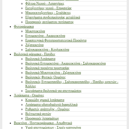
Φίλτρα Νερού - Λιπαντήρες
Εκτοξευτήρες νερού - Επιφανείας
Μικροεκτοξευτήρες - Σταλάκτες
Εξαρτήματα συνδεσμολογίας μεταλλικά
Προσφορές αυτόματου ποτίσματος
Φυτοφάρμακα
Μυκητοκτόνα
Εντομοκτόνα - Ακαρεοκτόνα
Ερασιτεχνικά Φυτοπροστατευτικά Προιόντα
Ζιζανιοκτόνα
Σαλιγκαροκτόνα - Κοχλιοκτόνα
Βιολογικά φάρμακα - Παγίδες
Βιολογικά Λιπάσματα
Βιολογικά Εντομοκτόνα - Ακαρεοκτόνα - Σαλιγκαροκτόνα
Βιολογικά προιόντα προστασίας
Βιολογικά Μυκητοκτόνα - Ζιζανιοκτόνα
Βιολογικές Φυτικές Ορμόνες
Βιολογικές Εντομοπαγίδες - Σαλιγκαροπαγίδες - Παγίδες ερπετών -
Κόλλες
Σκευάσματα βιολογικά για απεντομώσεις
Λιπάσματα - Ορμόνες
Κοκκώδη χημικά λιπάσματα
Λιπάσματα υδατοδιαλυτά διαφυλλικά
Ρυθμιστές ανάπτυξης - Ορμόνες
Βελτιωτικά φυτών
Προσφορές λιπασμάτων
Βιοκτόνα - Ποντικοφάρμακα - Απωθητικά
Υγρά απεντομώσεων - Σπρέυ καπνογόνα