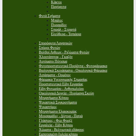
Κάκτοι
Παχύφυτα
Φυτά Σχήματα
Μπάλες
Πυραμίδες
Σπιράλ - Στριφτά
Ελεύθερα - Τοπιάρια
Σπορόφυτα Λαχανικών
Σπόροι Φυτών
Βολβοί Ανθεων - Ριζώματα Φυτών
Χλοοτάπητας - Γκαζόν
Αυτόματο Πότισμα
Φυτοπροστατευτικά Προϊόντα - Φυτοφάρμακα
Βιολογικά Σκευάσματα - Οικολογικά Φάρμακα
Λιπάσματα - Ορμόνες
Φάρμακα Υγειονομικής Σημασίας
Προστατευτικά Είδη Εργασίας
Είδη Φυτωρίου - Ανθοπωλείου
Οικολογικά Δοχεία - Πυρίμαχα Σκεύη
Μηχανήματα Κήπου
Ψεκαστικά Συγκροτήματα
Ψεκαστήρες
Μηχανήματα Ελαιοκομίας
Μουσαμάδες - Δίχτυα - Πανιά
Γλάστρες - Φερ Φορζέ
Εργαλεία - Είδη Κήπου
Χώματα - Βελτιωτικά εδάφους
Εμποτισμένη ξυλεία κήπου