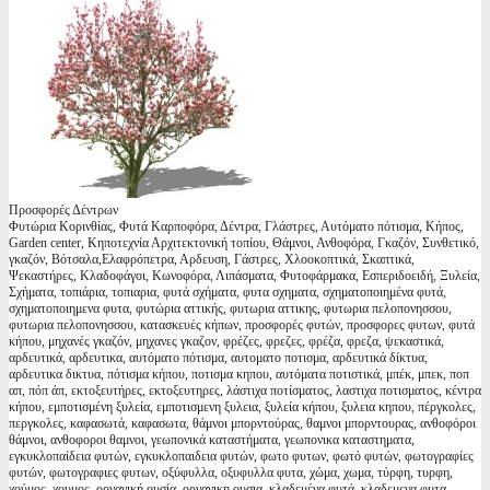
Προσφορές Δέντρων
Φυτώρια Κορινθίας, Φυτά Καρποφόρα, Δέντρα, Γλάστρες, Αυτόματο πότισμα, Κήπος,
Garden center, Κηποτεχνία Αρχιτεκτονική τοπίου, Θάμνοι, Ανθοφόρα, Γκαζόν, Συνθετικό,
γκαζόν, Βότσαλα,Ελαφρόπετρα, Αρδευση, Γάστρες, Χλοοκοπτικά, Σκαπτικά,
Ψεκαστήρες, Κλαδοφάγοι, Κωνοφόρα, Λιπάσματα, Φυτοφάρμακα, Εσπεριδοειδή, Ξυλεία,
Σχήματα, τοπιάρια, τοπιαρια, φυτά σχήματα, φυτα σχηματα, σχηματοποιημένα φυτά,
σχηματοποιημενα φυτα, φυτώρια αττικής, φυτωρια αττικης, φυτωρια πελοπονησσου,
φυτωρια πελοπονησσου, κατασκευές κήπων, προσφορές φυτών, προσφορες φυτων, φυτά
κήπου, μηχανές γκαζόν, μηχανες γκαζον, φρέζες, φρεζες, φρέζα, φρεζα, ψεκαστικά,
αρδευτικά, αρδευτικα, αυτόματο πότισμα, αυτοματο ποτισμα, αρδευτικά δίκτυα,
αρδευτικα δικτυα, πότισμα κήπου, ποτισμα κηπου, αυτόματα ποτιστικά, μπέκ, μπεκ, ποπ
απ, πόπ άπ, εκτοξευτήρες, εκτοξευτηρες, λάστιχα ποτίσματος, λαστιχα ποτισματος, κέντρα
κήπου, εμποτισμένη ξυλεία, εμποτισμενη ξυλεια, ξυλεία κήπου, ξυλεια κηπου, πέργκολες,
περγκολες, καφασωτά, καφασωτα, θάμνοι μπορντούρας, θαμνοι μπορντουρας, ανθοφόροι
θάμνοι, ανθοφοροι θαμνοι, γεωπονικά καταστήματα, γεωπονικα καταστηματα,
εγκυκλοπαίδεια φυτών, εγκυκλοπαιδεια φυτών, φωτο φυτων, φωτό φυτών, φωτογραφίες
φυτών, φωτογραφιες φυτων, οξύφυλλα, οξυφυλλα φυτα, χώμα, χωμα, τύρφη, τυρφη,
χούμος, χουμος, οργανική ουσία, οργανικη ουσια, κλαδεμένα φυτά, κλαδεμενα φυτα,