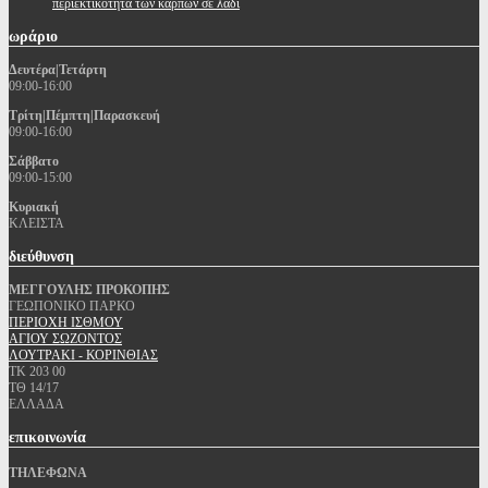
περιεκτικότητα των καρπών σε λάδι
ωράριο
Δευτέρα|Τετάρτη
09:00-16:00
Τρίτη|Πέμπτη|Παρασκευή
09:00-16:00
Σάββατο
09:00-15:00
Κυριακή
ΚΛΕΙΣΤΑ
διεύθυνση
ΜΕΓΓΟΥΛΗΣ ΠΡΟΚΟΠΗΣ
ΓΕΩΠΟΝΙΚΟ ΠΑΡΚΟ
ΠΕΡΙΟΧΗ ΙΣΘΜΟΥ
ΑΓΙΟΥ ΣΩΖΟΝΤΟΣ
ΛΟΥΤΡΑΚΙ - ΚΟΡΙΝΘΙΑΣ
ΤΚ 203 00
ΤΘ 14/17
ΕΛΛΑΔΑ
επικοινωνία
ΤΗΛΕΦΩΝΑ