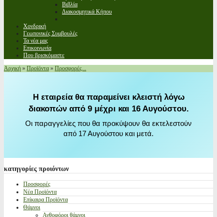
Βιβλία
Διακοσμητικά Κήπου
Χονδρική
Γεωπονικές Συμβουλές
Τα νέα μας
Επικοινωνία
Που βρισκόμαστε
Αρχική
»
Προϊόντα
»
Προσφορές...
Η εταιρεία θα παραμείνει κλειστή λόγω
διακοπών από 9 μέχρι και 16 Αυγούστου.
Οι παραγγελίες που θα προκύψουν θα εκτελεστούν
από 17 Αυγούστου και μετά.
κατηγορίες
προιόντων
Προσφορές
Νέα Προϊόντα
Επίκαιρα Προϊόντα
Θάμνοι
Ανθοφόροι θάμνοι