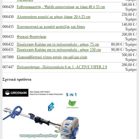
340,00 € /
006429
Ευθυγραμμιστής - Ψαλίδι μπορντούρας με λάμα 48 ή 55 cm
Τεμάχιο
250,00 € /
006430
Αλυσοπρίονο κομπλέ με μήκος λάμας 20 ή 25 cm
Τεμάχιο
140,00 € /
006435
Χορτοκοπτικό με κεφαλή μεσινέζας και δίσκο
Τεμάχιο
200,00 € /
006433
Φυσερό Φυσητήρας
Τεμάχιο
006432
Προέκταση Καλάμι για το πολυεργαλείο - μήκος 75 cm
80,00 € / Τεμάχιο
006431
Προέκταση Καλάμι για το πολυεργαλείο - μήκος 150 cm
90,00 € / Τεμάχιο
500,00 € /
007000
Ελαιοραβδιστικό τύπου αχινός για μάζεμα ελιάς
Τεμάχιο
280,00 € /
007447
Πολυμηχάνημα - Πολυεργαλείο 6 σε 1 -ACTIVE VIPER 2.9
Τεμάχιο
Σχετικά προϊόντα