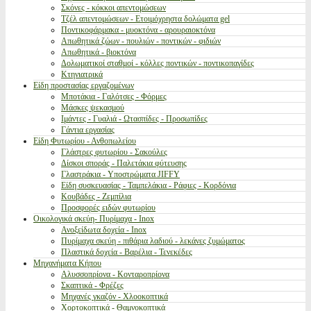
Σκόνες - κόκκοι απεντομώσεων
Τζέλ απεντομώσεων - Ετοιμόχρηστα δολώματα gel
Ποντικοφάρμακα - μυοκτόνα - αρουραιοκτόνα
Απωθητικά ζώων - πουλιών - ποντικών - φιδιών
Απωθητικά - βιοκτόνα
Δολωματικοί σταθμοί - κόλλες ποντικών - ποντικοπαγίδες
Κτηνιατρικά
Είδη προστασίας εργαζομένων
Μποτάκια - Γαλότσες - Φόρμες
Μάσκες ψεκασμού
Ιμάντες - Γυαλιά - Ωτασπίδες - Προσωπίδες
Γάντια εργασίας
Είδη Φυτωρίου - Ανθοπωλείου
Γλάστρες φυτωρίου - Σακούλες
Δίσκοι σποράς - Παλετάκια φύτευσης
Γλαστράκια - Υποστρώματα JIFFY
Είδη συσκευασίας - Ταμπελάκια - Ράφιες - Κορδόνια
Κουβάδες - Ζεμπίλια
Προσφορές ειδών φυτωρίου
Οικολογικά σκεύη- Πυρίμαχα - Inox
Ανοξείδωτα δοχεία - Inox
Πυρίμαχα σκεύη - πιθάρια λαδιού - λεκάνες ζυμώματος
Πλαστικά δοχεία - Βαρέλια - Τενεκέδες
Μηχανήματα Κήπου
Αλυσσοπρίονα - Κονταροπρίονα
Σκαπτικά - Φρέζες
Μηχανές γκαζόν - Χλοοκοπτικά
Χορτοκοπτικά - Θαμνοκοπτικά