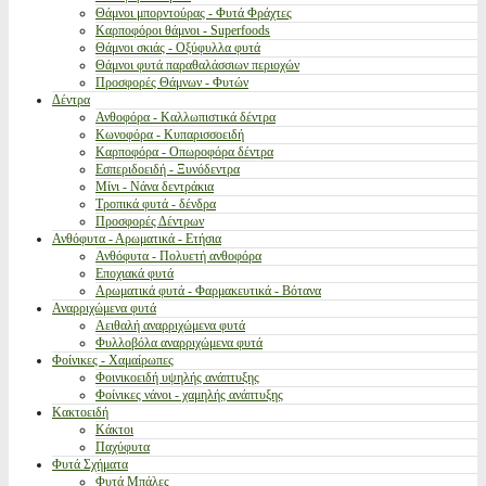
Θάμνοι μπορντούρας - Φυτά Φράχτες
Καρποφόροι θάμνοι - Superfoods
Θάμνοι σκιάς - Οξύφυλλα φυτά
Θάμνοι φυτά παραθαλάσσιων περιοχών
Προσφορές Θάμνων - Φυτών
Δέντρα
Ανθοφόρα - Καλλωπιστικά δέντρα
Κωνοφόρα - Κυπαρισσοειδή
Καρποφόρα - Οπωροφόρα δέντρα
Εσπεριδοειδή - Ξυνόδεντρα
Μίνι - Νάνα δεντράκια
Τροπικά φυτά - δένδρα
Προσφορές Δέντρων
Ανθόφυτα - Αρωματικά - Ετήσια
Ανθόφυτα - Πολυετή ανθοφόρα
Εποχιακά φυτά
Αρωματικά φυτά - Φαρμακευτικά - Βότανα
Αναρριχώμενα φυτά
Αειθαλή αναρριχώμενα φυτά
Φυλλοβόλα αναρριχώμενα φυτά
Φοίνικες - Χαμαίρωπες
Φοινικοειδή υψηλής ανάπτυξης
Φοίνικες νάνοι - χαμηλής ανάπτυξης
Κακτοειδή
Κάκτοι
Παχύφυτα
Φυτά Σχήματα
Φυτά Μπάλες