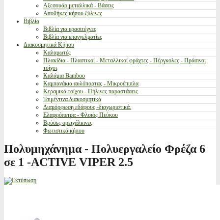
Αξεσουάρ μεταλλικά - Βάσεις
Αποθήκες κήπου ξύλινες
Βιβλία
Βιβλία για ερασιτέχνες
Βιβλία για επαγγελματίες
Διακοσμητικά Κήπου
Καλαμωτές
Πλακίδια - Πλαστικοί - Μεταλλικοί φράχτες - Πέργκολες - Πράσινοι
τοίχοι
Καλάμια Bamboo
Καμπανάκια αυλόπορτας - Μικροέπιπλα
Κεραμικά τοίχου - Πήλινες παραστάσεις
Τσιμέντινα διακοσμητικά
Διαμόρφωση εδάφους -διαχωριστικά.
Ελαφρόπετρα - Φλοιός Πεύκου
Βρύσες ορειχάλκινες
Φωτιστικά κήπου
Πολυμηχάνημα - Πολυεργαλείο Φρέζα 6
σε 1 -ACTIVE VIPER 2.5