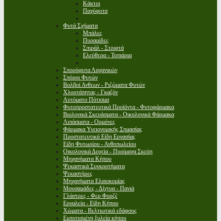
Κάκτοι
Παχύφυτα
Φυτά Σχήματα
Μπάλες
Πυραμίδες
Σπιράλ - Στριφτά
Ελεύθερα - Τοπιάρια
Σπορόφυτα Λαχανικών
Σπόροι Φυτών
Βολβοί Ανθεων - Ριζώματα Φυτών
Χλοοτάπητας - Γκαζόν
Αυτόματο Πότισμα
Φυτοπροστατευτικά Προϊόντα - Φυτοφάρμακα
Βιολογικά Σκευάσματα - Οικολογικά Φάρμακα
Λιπάσματα - Ορμόνες
Φάρμακα Υγειονομικής Σημασίας
Προστατευτικά Είδη Εργασίας
Είδη Φυτωρίου - Ανθοπωλείου
Οικολογικά Δοχεία - Πυρίμαχα Σκεύη
Μηχανήματα Κήπου
Ψεκαστικά Συγκροτήματα
Ψεκαστήρες
Μηχανήματα Ελαιοκομίας
Μουσαμάδες - Δίχτυα - Πανιά
Γλάστρες - Φερ Φορζέ
Εργαλεία - Είδη Κήπου
Χώματα - Βελτιωτικά εδάφους
Εμποτισμένη ξυλεία κήπου