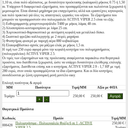
1,10 m, είναι πολύ αξιόπιστος, με δυνατότητα προέκτασης (καλαμιού) μήκους 0.75 ή 1,50
m. Υπάρχουν 6 διαφορετικά εξαρτήματα, που προσαρμόζονται και πωλούνται ξεχωριστά ή
μεμονωμένα. Είναι ιδανικό μηχάνημα για επαγγελματίες αλλά και ερασιτέχνες κηπουρούς
και πολύ πρακτικό γιά όλες τις απαιτητικές εργασίες του κήπου. Τα εξαρτήματα που
μπορούν να προσαρμοστούν στο πολυεργαλείο ACTIVE VIPER 2.5 είναι τα εξής:
1) Eυθυγραμμιστής-μπορντουροψάλιδο T480 με μήκος λάμας 48 cm.
2) Αλυσοπρίονο-κονταροπρίονο με λάμα 25 cm.
3) Χορτοκοπτικό-θαμνοκοπτικό με αυτόματη κεφαλή και μεταλλικό δίσκο.
4) Σκαπτικό φρεζάκι καλλιεργητής με 2 σειρές μαχαίρια.
5) Φυσητήρας-φυσερό με παροχή αέρα 880 κυβικά/ώρα.
6) Ελαιοραβδιστικο αχινός για μάζεμα ελιάς με μήκος 1,5 m.
Η τιμή των 250 ευρώ αφορά μόνο την κεφαλή-κινητήρα του πολυμηχανήματος
(πολυεργαλείου) ACTIVE VIPER 2.5.
Οι τιμές των εξαρτημάτων και της προέκτασης αναφέρονται παρακάτω στα θυγατρικά
προιόντα, που διατίθενται ξεχωριστά, ώστε να υπάρχει δυνατότητα ελεύθερης επιλογής
εξαρτήματος. Διατίθεται επίσης και ο κινητήρας ACTIVE VIPER 2.9 - 1,7 HP με τιμή
280 ευρώ, στον οποίο προσαρμόζονται τα ίδια εξαστηματα. Και οι δύο κινητήρες
συνοδέυονται με ζώνη εργονομική μονή μοντέλο easy.
Επιλογή ποσότητας & αγορά
ΜΜ
Ποσότητα
Τιμή/ΜΜ
Αξία με ΦΠΑ
Τεμάχιο
250,00 €
250,00 €
Θυγατρικά Προϊόντα
Κωδικός
Προϊόν
Τιμή/ΜΜ
Πολυμηχάνημα - Πολυεργαλείο Φρέζα 6 σε 1 -ACTIVE
250,00 € /
006428
VIPER 2.5
Τεμάχιο