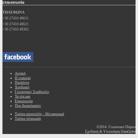
επικοινωνία
ΤΗΛΕΦΩΝΑ
+30 27410 48611
+30 27410 48621
+30 27410 49302
Αρχική
Η εταιρεία
Προϊόντα
Χονδρική
Γεωπονικές Συμβουλές
Τα νέα μας
Επικοινωνία
Που βρισκόμαστε
Τρόποι αποστολής - Μεταφορικά
Τρόποι πληρωμής
©2014 Γεωπονικό Πάρκο
Σχεδίαση & Υλοποίηση DataQube