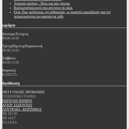
Λίπανση πατάτας - Πότε και πώς γίνεται.
Καλλωπιστικά φυτά που αντέχουν σε σκιά.
Ελιά: Πως αυξάνουμε την ανθοφορία, το ποσοστό καρπόδεσης και την
περιεκτικότητα των καρπών σε λάδι
ωράριο
Δευτέρα|Τετάρτη
09:00-16:00
Τρίτη|Πέμπτη|Παρασκευή
09:00-16:00
Σάββατο
09:00-15:00
Κυριακή
ΚΛΕΙΣΤΑ
διεύθυνση
ΜΕΓΓΟΥΛΗΣ ΠΡΟΚΟΠΗΣ
ΓΕΩΠΟΝΙΚΟ ΠΑΡΚΟ
ΠΕΡΙΟΧΗ ΙΣΘΜΟΥ
ΑΓΙΟΥ ΣΩΖΟΝΤΟΣ
ΛΟΥΤΡΑΚΙ - ΚΟΡΙΝΘΙΑΣ
ΤΚ 203 00
ΤΘ 14/17
ΕΛΛΑΔΑ