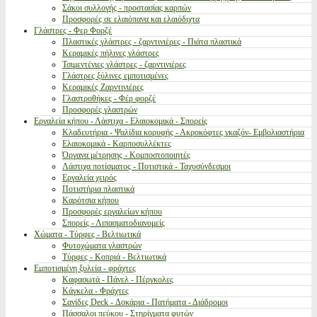
Σάκοι συλλογής - προστασίας καρπών
Προσφορές σε ελαιόπανα και ελαιόδιχτα
Γλάστρες - Φερ Φορζέ
Πλαστικές γλάστρες - ζαρντινιέρες - Πιάτα πλαστικά
Κεραμικές πήλινες γλάστρες
Τσιμεντένιες γλάστρες - ζαρντινιέρες
Γλάστρες ξύλινες εμποτισμένες
Κεραμικές Ζαρντινιέρες
Γλαστροθήκες - Φέρ φορζέ
Προσφορές γλαστρών
Εργαλεία κήπου - Λάστιχα - Ελαιοκομικά - Σπορείς
Κλαδευτήρια - Ψαλίδια κορυφής - Ακροκόφτες γκαζόν- Εμβολιαστήρια
Ελαιοκομικά - Καρποσυλλέκτες
Όργανα μέτρησης - Κομποστοποιητές
Λάστιχα ποτίσματος - Ποτιστικά - Ταχυσύνδεσμοι
Εργαλεία χειρός
Ποτιστήρια πλαστικά
Καρότσια κήπου
Προσφορές εργαλείων κήπου
Σπορείς - Λιπασματοδιανομείς
Χώματα - Τύρφες - Βελτιωτικά
Φυτοχώματα γλαστρών
Τύρφες - Κοπριά - Βελτιωτικά
Εμποτισμένη ξυλεία - φράχτες
Καφασωτά - Πάνελ - Πέργκολες
Κάγκελα - Φράχτες
Σανίδες Deck - Δοκάρια - Πατήματα - Διάδρομοι
Πάσσαλοι πεύκου - Στηρίγματα φυτών