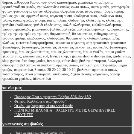
θάμνοι, ανθοφοροι θαμνοι, γεωπονικά καταστήματα, γεωπονικα καταστηματα,
εγκυκλοπαίδεια φυτών, εγκυκλοπαιδεια φυτών, φωτο φυτων, φωτό φυτών, φωτογραφίες
φυτών, φωτογραφιες φυτων, οξύφυλλα, οξυφυλλα φυτα, χώμα, χωμα, τύρφη, τυρφη,
χούμος, χουμος, οργανική ουσία, οργανικη ουσια, κλαδεμένα φυτά, κλαδεμενα φυτα,
τσάπα, τσαπα, φτυάρι, φτυαρι, τσάπα, τσαπα, κλαδευτήρι, κλαδευτήρια, κλαδευτηρι,
ψαλίδια κλαδέματος, ψαλίδι κλαδέματος, ψαλιδι κλαδεματος, ψαλιδια κλαδεματος,
μπορντουροψάλιδα, μπορντουροψαλιδο, μεσηνέζα, μεσηνεζα, ακροκόπτης, ακροκόπτης,
τρίμερ, τριμερ, τρίμμερ, τριμμερ, θαμνοκοπτικό, θαμνοκοπτικο, ευθυγραμμιστης,
ευθυγραμμιστής, κλαδοφάγος, κλαδοφαγος, θρυμματιστής κλαδιών, θρυμματιστης
κλαδιων, ψεκαστικά συγκροτήματα, ψεκαστικα συγκροτηματα, ψεκαστικά, ψεκαστικα,
ψεκαστήρες, ψεκαστηρες, ψεκαστήρι, ψεκαστηρι, ψεκαστήρες προπίεσης, ψεκαστηρες
προπιεσης, έτοιμος χλοοτάπητας, ετοιμος χλοοταπητας, έτοιμο γκαζόν, ετοιμο γκαζον,
χλοοτάπητας, χλοοταπητας, sod, lawn, e shop, e garden shop, e shop garden, garden shop,
shop garden, free shop garden, free shop, e free shop, βιολογικη ντοματα, βιολογικα
σπορόφυτα, βελτιωτικα σκευασματα, ορμονες φυτων, εκτοξευτηρες τσαφ-τσαφ, μειγμα
γκαζον, ακαρεοκτόνα, λιπασμα 20-20-20, 30-10-10, βιολογικη προστασία φυτων,
πατατοσπορος, σακοι μανιταριών, μουσαμάδες, διχτυά σκίασης λαχανικών, pop-up
γραναζωτα γηπέδων, ζιζανιοκτόνα
τα
νέα μας
Προσφορά: Όλοι οι χειμερινοί Βολβόι -50% έως 15/2
Φειγιόα: Καλλιέργεια απο ''χρυσάφι''
Oι νέοι μας λογαριασμοί στα social media
ΓΚΙΝΓΚΟ ΜΠΙΛΟΜΠΑ - ΤΟ ΔΕΝΤΡΟ ΜΕ ΤΙΣ ΘΕΡΑΠΕΥΤΙΚΕΣ
ΙΔΙΟΤΗΤΕΣ
γεωπονικές
συμβουλές
Πότε να φυτέψω την λεβάντα μου ;