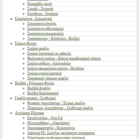
Πυραμίδες φυτά
Σπιράλ - Στριφτά
Ελεύθερα - Τοπιάρια
Σπορόφυτα - Αρωματικά
Σπορόφυτα άνοιξης
Σπορόφυτα φθινοπώρου
Σπορόφυτα αρωματικών
Λαχανόκηπος - Κόνδυλοι - Βολβοί
Σπόροι Φυτών
Σπόροι γκαζόν
Σπόροι λαχανικών σε φάκελα
Βιολογικοί σπόροι - Παλιοί παραδοσιακοί σπόροι
Σπόροι ανθέων - λουλουδιών
Σπόροι αρωματικών φυτών - Βοτάνων
Σπόροι επαγγελματικοί
Προσφορές σπόρων γκαζόν
Βολβοί - Ριζώματα Φυτών
Βολβοί Ανοιξης
Βολβοί Καλοκαιριού
Γκαζόν φυσικό - Συνθετικό
Φυσικός χλοοτάπητας - Έτοιμο γκαζόν
Πλαστικός χλοοτάπητας - Συνθετικό γκαζόν
Αυτόματο Πότισμα
Εκτοξευτήρες - Pop Up
Ηλεκτροβάνες - εξαρτήματα
Προγραμματιστές - Κομπιούτερ
Λάστιχα PE- Σωλήνες αυτόματου ποτίσματος
Εξαρτήματα συνδεσμολογίας πλαστικά