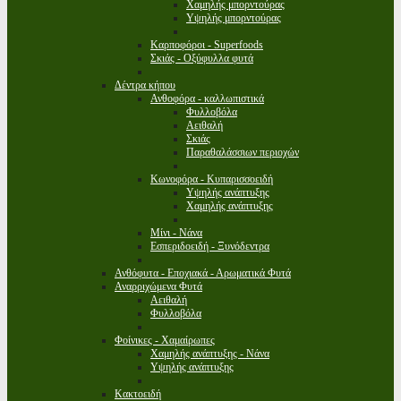
Χαμηλής μπορντούρας
Υψηλής μπορντούρας
Καρποφόροι - Superfoods
Σκιάς - Οξύφυλλα φυτά
Δέντρα κήπου
Ανθοφόρα - καλλωπιστικά
Φυλλοβόλα
Αειθαλή
Σκιάς
Παραθαλάσσιων περιοχών
Κωνοφόρα - Κυπαρισσοειδή
Υψηλής ανάπτυξης
Χαμηλής ανάπτυξης
Μίνι - Νάνα
Εσπεριδοειδή - Ξυνόδεντρα
Ανθόφυτα - Εποχιακά - Αρωματικά Φυτά
Αναρριχώμενα Φυτά
Αειθαλή
Φυλλοβόλα
Φοίνικες - Χαμαίρωπες
Χαμηλής ανάπτυξης - Νάνα
Υψηλής ανάπτυξης
Κακτοειδή