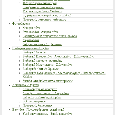
Φίλτρα Νερού - Λιπαντήρες
Εκτοξευτήρες νερού - Επιφανείας
Μικροεκτοξευτήρες - Σταλάκτες
Εξαρτήματα συνδεσμολογίας μεταλλικά
Προσφορές αυτόματου ποτίσματος
Φυτοφάρμακα
Μυκητοκτόνα
Εντομοκτόνα - Ακαρεοκτόνα
Ερασιτεχνικά Φυτοπροστατευτικά Προιόντα
Ζιζανιοκτόνα
Σαλιγκαροκτόνα - Κοχλιοκτόνα
Βιολογικά φάρμακα - Παγίδες
Βιολογικά Λιπάσματα
Βιολογικά Εντομοκτόνα - Ακαρεοκτόνα - Σαλιγκαροκτόνα
Βιολογικά προιόντα προστασίας
Βιολογικά Μυκητοκτόνα - Ζιζανιοκτόνα
Βιολογικές Φυτικές Ορμόνες
Βιολογικές Εντομοπαγίδες - Σαλιγκαροπαγίδες - Παγίδες ερπετών -
Κόλλες
Σκευάσματα βιολογικά για απεντομώσεις
Λιπάσματα - Ορμόνες
Κοκκώδη χημικά λιπάσματα
Λιπάσματα υδατοδιαλυτά διαφυλλικά
Ρυθμιστές ανάπτυξης - Ορμόνες
Βελτιωτικά φυτών
Προσφορές λιπασμάτων
Βιοκτόνα - Ποντικοφάρμακα - Απωθητικά
Υγρά απεντομώσεων - Σπρέυ καπνογόνα