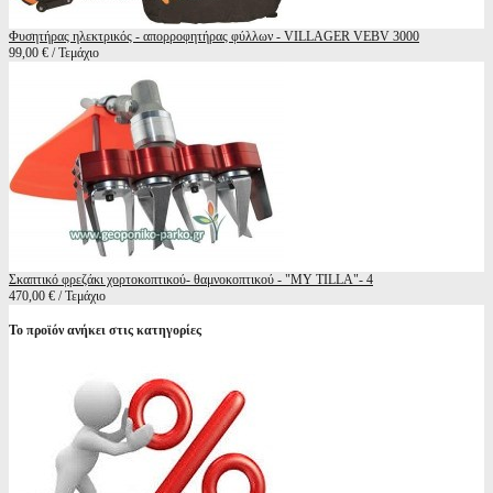
Φυσητήρας ηλεκτρικός - απορροφητήρας φύλλων - VILLAGER VEBV 3000
99,00 € / Τεμάχιο
Σκαπτικό φρεζάκι χορτοκοπτικού- θαμνοκοπτικού - "MY TILLA"- 4
470,00 € / Τεμάχιο
Το προϊόν ανήκει στις κατηγορίες