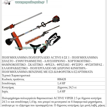
ΠΟΛΥΜΗΧΑΝΗΜΑ ΠΟΛΥΕΡΓΑΛΕΙΟ ACTIVE 6 ΣΕ 1 - ΠΟΛΥΜΗΧΑΝΗΜΑ
ΣΠΑΣΤΟ - ΕΥΘΥΓΡΑΜΜΙΣΤΗΣ - ΑΛΥΣΟΠΡΙΟΝΟ - ΧΟΡΤΟΚΟΠΤΙΚΟ -
ΘΑΜΝΟΚΟΠΤΙΚΟ - ΣΚΑΠΤΙΚΟ - ΦΡΕΖΑ - ΦΡΕΖΑΚΙ - ΦΥΣΕΡΟ - ΦΥΣΗΤΗΡΑΣ -
ΕΛΑΙΟΡΑΒΔΙΣΤΙΚΟ - ΠΟΛΥΕΡΓΑΛΕΙΟ ΜΕ ΔΙΧΡΟΝΟ ΚΙΝΗΤΗΡΑ -
ΠΟΛΥΜΗΧΑΝΗΜΑ ΒΕΝΖΙΝΗΣ ΜΕ ΕΞΙ ΔΙΑΦΟΡΕΤΙΚΑ ΕΞΑΡΤΗΜΑΤΑ
Τεχνικά Χαρακτηριστικά
Κωδικός προϊόντος
006428
Ιπποδύναμη
1,4 ΗΡ
Κινητήρας
Δίχρονος 24,5 cc
Ισχύς
1,4 HP
Πολυμηχάνημα-πολυεργαλείο θαμνοκοπτικό ACTIVE VIPER 2.5 με δίχρονο κινητήρα
24.5 cc και ιπποδύναμη 1,4 hp, που μπορεί να μετατραπεί σε 6 διαφορετικά μηχανήματα,
ανάλογα με το εξάρτημα που προσαρμόζεται. Ο δίχρονος κινητήρας έχει μονή λαβή, μήκος