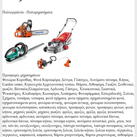
Πολυεργαλεία - Πολυμηχανήματα
Προσφορές μηχανημάτων
Φυτώρια Κορινθίας, Φυτά Καρποφόρα, Δέντρα, Γλάστρες, Αυτόματο πότισμα, Κήπος,
Garden center, Κηποτεχνία Αρχιτεκτονική τοπίου, Θάμνοι, Ανθοφόρα, Γκαζόν, Συνθετικό,
γκαζόν, Βότσαλα,Ελαφρόπετρα, Αρδευση, Γάστρες, Χλοοκοπτικά, Σκαπτικά,
Ψεκαστήρες, Κλαδοφάγοι, Κωνοφόρα, Λιπάσματα, Φυτοφάρμακα, Εσπεριδοειδή, Ξυλεία,
Σχήματα, τοπιάρια, τοπιαρια, φυτά σχήματα, φυτα σχηματα, σχηματοποιημένα φυτά,
σχηματοποιημενα φυτα, φυτώρια αττικής, φυτωρια αττικης, φυτωρια πελοπονησσου,
φυτωρια πελοπονησσου, κατασκευές κήπων, προσφορές φυτών, προσφορες φυτων, φυτά
κήπου, μηχανές γκαζόν, μηχανες γκαζον, φρέζες, φρεζες, φρέζα, φρεζα, ψεκαστικά,
αρδευτικά, αρδευτικα, αυτόματο πότισμα, αυτοματο ποτισμα, αρδευτικά δίκτυα,
αρδευτικα δικτυα, πότισμα κήπου, ποτισμα κηπου, αυτόματα ποτιστικά, μπέκ, μπεκ, ποπ
απ, πόπ άπ, εκτοξευτήρες, εκτοξευτηρες, λάστιχα ποτίσματος, λαστιχα ποτισματος, κέντρα
κήπου, εμποτισμένη ξυλεία, εμποτισμενη ξυλεια, ξυλεία κήπου, ξυλεια κηπου, πέργκολες,
περγκολες, καφασωτά, καφασωτα, θάμνοι μπορντούρας, θαμνοι μπορντουρας, ανθοφόροι