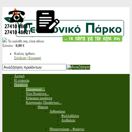
Το καλάθι σας είναι άδειο.
Σύνολο :
0,00 €
Καλώς ήρθατε
Σύνδεση | Εγγραφή
Αρχική
Η εταιρεία
Προϊόντα
Προσφορές...
Νέα Προϊόντα...
Επίκαιρα προϊόντα
Κατηγορίες Προϊόντων...
Θάμνοι
Ανθοφόροι
Φυλλοβόλοι
Αειθαλείς
Μπορντούρας - Φράχτες