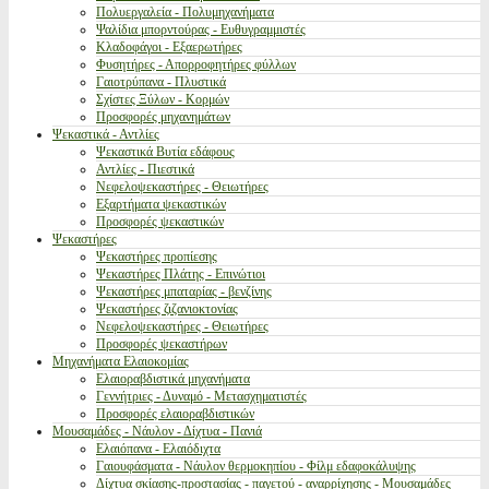
Πολυεργαλεία - Πολυμηχανήματα
Ψαλίδια μπορντούρας - Ευθυγραμμιστές
Κλαδοφάγοι - Εξαερωτήρες
Φυσητήρες - Απορροφητήρες φύλλων
Γαιοτρύπανα - Πλυστικά
Σχίστες Ξύλων - Κορμών
Προσφορές μηχανημάτων
Ψεκαστικά - Αντλίες
Ψεκαστικά Βυτία εδάφους
Αντλίες - Πιεστικά
Νεφελοψεκαστήρες - Θειωτήρες
Εξαρτήματα ψεκαστικών
Προσφορές ψεκαστικών
Ψεκαστήρες
Ψεκαστήρες προπίεσης
Ψεκαστήρες Πλάτης - Επινώτιοι
Ψεκαστήρες μπαταρίας - βενζίνης
Ψεκαστήρες ζιζανιοκτονίας
Νεφελοψεκαστήρες - Θειωτήρες
Προσφορές ψεκαστήρων
Μηχανήματα Ελαιοκομίας
Ελαιοραβδιστικά μηχανήματα
Γεννήτριες - Δυναμό - Μετασχηματιστές
Προσφορές ελαιοραβδιστικών
Μουσαμάδες - Νάυλον - Δίχτυα - Πανιά
Ελαιόπανα - Ελαιόδιχτα
Γαιουφάσματα - Νάυλον θερμοκηπίου - Φίλμ εδαφοκάλυψης
Δίχτυα σκίασης-προστασίας - παγετού - αναρρίχησης - Μουσαμάδες