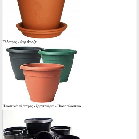
Γλάστρες - Φερ Φορζέ
Πλαστικές γλάστρες - ζαρντινιέρες - Πιάτα πλαστικά