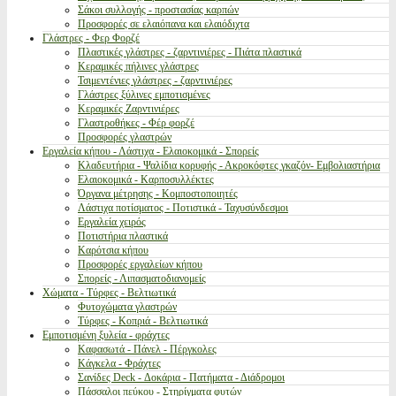
Σάκοι συλλογής - προστασίας καρπών
Προσφορές σε ελαιόπανα και ελαιόδιχτα
Γλάστρες - Φερ Φορζέ
Πλαστικές γλάστρες - ζαρντινιέρες - Πιάτα πλαστικά
Κεραμικές πήλινες γλάστρες
Τσιμεντένιες γλάστρες - ζαρντινιέρες
Γλάστρες ξύλινες εμποτισμένες
Κεραμικές Ζαρντινιέρες
Γλαστροθήκες - Φέρ φορζέ
Προσφορές γλαστρών
Εργαλεία κήπου - Λάστιχα - Ελαιοκομικά - Σπορείς
Κλαδευτήρια - Ψαλίδια κορυφής - Ακροκόφτες γκαζόν- Εμβολιαστήρια
Ελαιοκομικά - Καρποσυλλέκτες
Όργανα μέτρησης - Κομποστοποιητές
Λάστιχα ποτίσματος - Ποτιστικά - Ταχυσύνδεσμοι
Εργαλεία χειρός
Ποτιστήρια πλαστικά
Καρότσια κήπου
Προσφορές εργαλείων κήπου
Σπορείς - Λιπασματοδιανομείς
Χώματα - Τύρφες - Βελτιωτικά
Φυτοχώματα γλαστρών
Τύρφες - Κοπριά - Βελτιωτικά
Εμποτισμένη ξυλεία - φράχτες
Καφασωτά - Πάνελ - Πέργκολες
Κάγκελα - Φράχτες
Σανίδες Deck - Δοκάρια - Πατήματα - Διάδρομοι
Πάσσαλοι πεύκου - Στηρίγματα φυτών