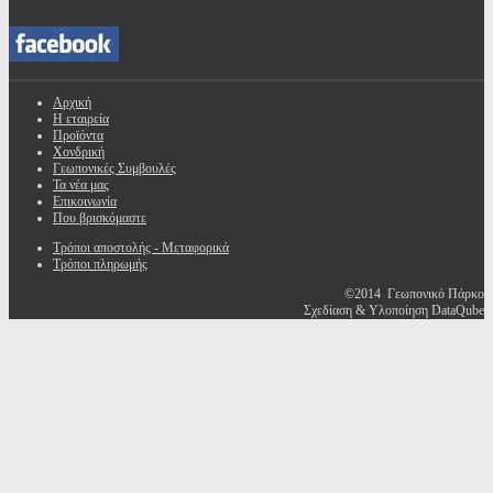
Αρχική
Η εταιρεία
Προϊόντα
Χονδρική
Γεωπονικές Συμβουλές
Τα νέα μας
Επικοινωνία
Που βρισκόμαστε
Τρόποι αποστολής - Μεταφορικά
Τρόποι πληρωμής
©2014 Γεωπονικό Πάρκο
Σχεδίαση & Υλοποίηση DataQube