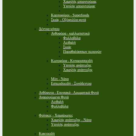
Χαμηλής μπορντούρας
Υψηλής μπορντούρας
Καρποφόροι - Superfoods
Σκιάς - Οξύφυλλα φυτά
Δέντρα κήπου
Ανθοφόρα - καλλωπιστικά
Φυλλοβόλα
Αειθαλή
Σκιάς
Παραθαλάσσιων περιοχών
Κωνοφόρα - Κυπαρισσοειδή
Υψηλής ανάπτυξης
Χαμηλής ανάπτυξης
Μίνι - Νάνα
Εσπεριδοειδή - Ξυνόδεντρα
Ανθόφυτα - Εποχιακά - Αρωματικά Φυτά
Αναρριχώμενα Φυτά
Αειθαλή
Φυλλοβόλα
Φοίνικες - Χαμαίρωπες
Χαμηλής ανάπτυξης - Νάνα
Υψηλής ανάπτυξης
Κακτοειδή