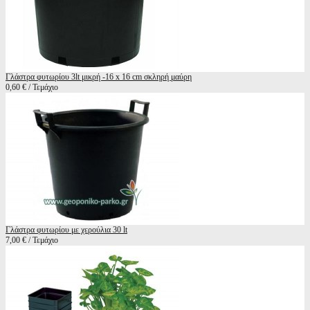
Γλάστρα φυτωρίου 3lt μικρή -16 x 16 cm σκληρή μαύρη
0,60 € / Τεμάχιο
Γλάστρα φυτωρίου με χερούλια 30 lt
7,00 € / Τεμάχιο