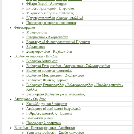
Φίλτρα Νερού - Λιπαντήρες
Εκτοξευτήρες νερού - Επιφανείας
Μικροεκτοξευτήρες - Σταλάκτες
Εξαρτήματα συνδεσμολογίας μεταλλικά
Προσφορές αυτόματου ποτίσματος
Φυτοφάρμακα
Μυκητοκτόνα
Εντομοκτόνα - Ακαρεοκτόνα
Ερασιτεχνικά Φυτοπροστατευτικά Προιόντα
Ζιζανιοκτόνα
Σαλιγκαροκτόνα - Κοχλιοκτόνα
Βιολογικά φάρμακα - Παγίδες
Βιολογικά Λιπάσματα
Βιολογικά Εντομοκτόνα - Ακαρεοκτόνα - Σαλιγκαροκτόνα
Βιολογικά προιόντα προστασίας
Βιολογικά Μυκητοκτόνα - Ζιζανιοκτόνα
Βιολογικές Φυτικές Ορμόνες
Βιολογικές Εντομοπαγίδες - Σαλιγκαροπαγίδες - Παγίδες ερπετών -
Κόλλες
Σκευάσματα βιολογικά για απεντομώσεις
Λιπάσματα - Ορμόνες
Κοκκώδη χημικά λιπάσματα
Λιπάσματα υδατοδιαλυτά διαφυλλικά
Ρυθμιστές ανάπτυξης - Ορμόνες
Βελτιωτικά φυτών
Προσφορές λιπασμάτων
Βιοκτόνα - Ποντικοφάρμακα - Απωθητικά
Υγρά απεντομώσεων - Σπρέυ καπνογόνα