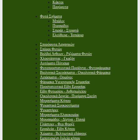
Κάκτοι
Παχύφυτα
Φυτά Σχήματα
Μπάλες
Πυραμίδες
Σπιράλ - Στριφτά
Ελεύθερα - Τοπιάρια
Σπορόφυτα Λαχανικών
Σπόροι Φυτών
Βολβοί Ανθεων - Ριζώματα Φυτών
Χλοοτάπητας - Γκαζόν
Αυτόματο Πότισμα
Φυτοπροστατευτικά Προϊόντα - Φυτοφάρμακα
Βιολογικά Σκευάσματα - Οικολογικά Φάρμακα
Λιπάσματα - Ορμόνες
Φάρμακα Υγειονομικής Σημασίας
Προστατευτικά Είδη Εργασίας
Είδη Φυτωρίου - Ανθοπωλείου
Οικολογικά Δοχεία - Πυρίμαχα Σκεύη
Μηχανήματα Κήπου
Ψεκαστικά Συγκροτήματα
Ψεκαστήρες
Μηχανήματα Ελαιοκομίας
Μουσαμάδες - Δίχτυα - Πανιά
Γλάστρες - Φερ Φορζέ
Εργαλεία - Είδη Κήπου
Χώματα - Βελτιωτικά εδάφους
Εμποτισμένη ξυλεία κήπου