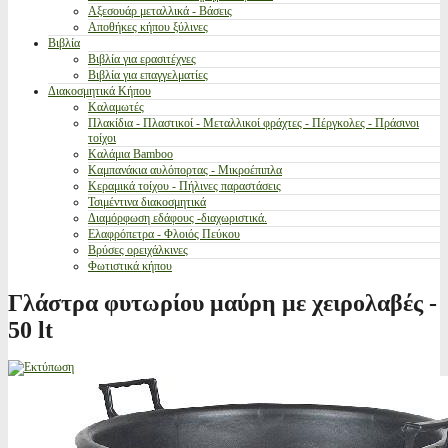
Αξεσουάρ μεταλλικά - Βάσεις
Αποθήκες κήπου ξύλινες
Βιβλία
Βιβλία για ερασιτέχνες
Βιβλία για επαγγελματίες
Διακοσμητικά Κήπου
Καλαμωτές
Πλακίδια - Πλαστικοί - Μεταλλικοί φράχτες - Πέργκολες - Πράσινοι
τοίχοι
Καλάμια Bamboo
Καμπανάκια αυλόπορτας - Μικροέπιπλα
Κεραμικά τοίχου - Πήλινες παραστάσεις
Τσιμέντινα διακοσμητικά
Διαμόρφωση εδάφους -διαχωριστικά.
Ελαφρόπετρα - Φλοιός Πεύκου
Βρύσες ορειχάλκινες
Φωτιστικά κήπου
Γλάστρα φυτωρίου μαύρη με χειρολαβές -
50 lt