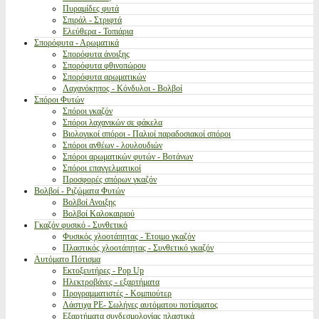
Πυραμίδες φυτά
Σπιράλ - Στριφτά
Ελεύθερα - Τοπιάρια
Σπορόφυτα - Αρωματικά
Σπορόφυτα άνοιξης
Σπορόφυτα φθινοπώρου
Σπορόφυτα αρωματικών
Λαχανόκηπος - Κόνδυλοι - Βολβοί
Σπόροι Φυτών
Σπόροι γκαζόν
Σπόροι λαχανικών σε φάκελα
Βιολογικοί σπόροι - Παλιοί παραδοσιακοί σπόροι
Σπόροι ανθέων - λουλουδιών
Σπόροι αρωματικών φυτών - Βοτάνων
Σπόροι επαγγελματικοί
Προσφορές σπόρων γκαζόν
Βολβοί - Ριζώματα Φυτών
Βολβοί Ανοιξης
Βολβοί Καλοκαιριού
Γκαζόν φυσικό - Συνθετικό
Φυσικός χλοοτάπητας - Έτοιμο γκαζόν
Πλαστικός χλοοτάπητας - Συνθετικό γκαζόν
Αυτόματο Πότισμα
Εκτοξευτήρες - Pop Up
Ηλεκτροβάνες - εξαρτήματα
Προγραμματιστές - Κομπιούτερ
Λάστιχα PE- Σωλήνες αυτόματου ποτίσματος
Εξαρτήματα συνδεσμολογίας πλαστικά