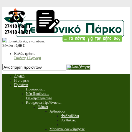
Το καλάθι σας είναι άδειο.
Σύνολο :
0,00 €
Καλώς ήρθατε
Σύνδεση | Εγγραφή
Αρχική
Η εταιρεία
Προϊόντα
Προσφορές...
Νέα Προϊόντα...
Επίκαιρα προϊόντα
Κατηγορίες Προϊόντων...
Θάμνοι
Ανθοφόροι
Φυλλοβόλοι
Αειθαλείς
Μπορντούρας - Φράχτες