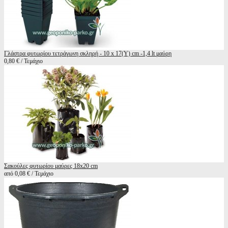
Γλάστρα φυτωρίου τετράγωνη σκληρή - 10 x 17(Υ) cm -1,4 lt μαύρη
0,80 € / Τεμάχιο
Σακούλες φυτωρίου μαύρες 18x20 cm
από 0,08 € / Τεμάχιο