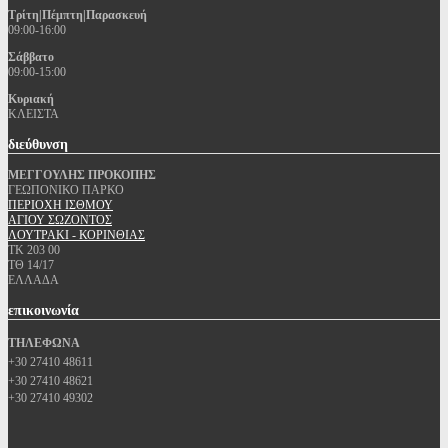
Τρίτη|Πέμπτη|Παρασκευή
09:00-16:00
Σάββατο
09:00-15:00
Κυριακή
ΚΛΕΙΣΤΑ
διεύθυνση
ΜΕΓΓΟΥΛΗΣ ΠΡΟΚΟΠΗΣ
ΓΕΩΠΟΝΙΚΟ ΠΑΡΚΟ
ΠΕΡΙΟΧΗ ΙΣΘΜΟΥ
ΑΓΙΟΥ ΣΩΖΟΝΤΟΣ
ΛΟΥΤΡΑΚΙ - ΚΟΡΙΝΘΙΑΣ
ΤΚ 203 00
ΤΘ 14/17
ΕΛΛΑΔΑ
επικοινωνία
ΤΗΛΕΦΩΝΑ
+30 27410 48611
+30 27410 48621
+30 27410 49302