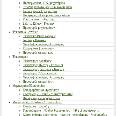
Πολυεργαλεία - Πολυμηχανήματα
Ψαλίδια μπορντούρας - Ευθυγραμμιστές
Κλαδοφάγοι - Εξαερωτήρες
Φυσητήρες - Απορροφητήρες φύλλων
Γαιοτρύπανα - Πλυστικά
Σχίστες Ξύλων - Κορμών
Προσφορές μηχανημάτων
Ψεκαστικά - Αντλίες
Ψεκαστικά Βυτία εδάφους
Αντλίες - Πιεστικά
Νεφελοψεκαστήρες - Θειωτήρες
Εξαρτήματα ψεκαστικών
Προσφορές ψεκαστικών
Ψεκαστήρες
Ψεκαστήρες προπίεσης
Ψεκαστήρες Πλάτης - Επινώτιοι
Ψεκαστήρες μπαταρίας - βενζίνης
Ψεκαστήρες ζιζανιοκτονίας
Νεφελοψεκαστήρες - Θειωτήρες
Προσφορές ψεκαστήρων
Μηχανήματα Ελαιοκομίας
Ελαιοραβδιστικά μηχανήματα
Γεννήτριες - Δυναμό - Μετασχηματιστές
Προσφορές ελαιοραβδιστικών
Μουσαμάδες - Νάυλον - Δίχτυα - Πανιά
Ελαιόπανα - Ελαιόδιχτα
Γαιουφάσματα - Νάυλον θερμοκηπίου - Φίλμ εδαφοκάλυψης
Δίχτυα σκίασης-προστασίας - παγετού - αναρρίχησης - Μουσαμάδες