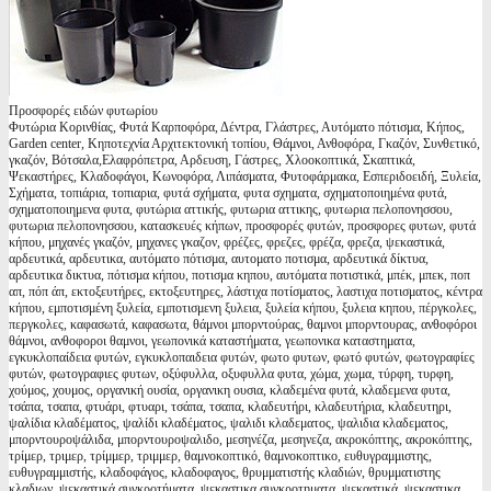
Προσφορές ειδών φυτωρίου
Φυτώρια Κορινθίας, Φυτά Καρποφόρα, Δέντρα, Γλάστρες, Αυτόματο πότισμα, Κήπος,
Garden center, Κηποτεχνία Αρχιτεκτονική τοπίου, Θάμνοι, Ανθοφόρα, Γκαζόν, Συνθετικό,
γκαζόν, Βότσαλα,Ελαφρόπετρα, Αρδευση, Γάστρες, Χλοοκοπτικά, Σκαπτικά,
Ψεκαστήρες, Κλαδοφάγοι, Κωνοφόρα, Λιπάσματα, Φυτοφάρμακα, Εσπεριδοειδή, Ξυλεία,
Σχήματα, τοπιάρια, τοπιαρια, φυτά σχήματα, φυτα σχηματα, σχηματοποιημένα φυτά,
σχηματοποιημενα φυτα, φυτώρια αττικής, φυτωρια αττικης, φυτωρια πελοπονησσου,
φυτωρια πελοπονησσου, κατασκευές κήπων, προσφορές φυτών, προσφορες φυτων, φυτά
κήπου, μηχανές γκαζόν, μηχανες γκαζον, φρέζες, φρεζες, φρέζα, φρεζα, ψεκαστικά,
αρδευτικά, αρδευτικα, αυτόματο πότισμα, αυτοματο ποτισμα, αρδευτικά δίκτυα,
αρδευτικα δικτυα, πότισμα κήπου, ποτισμα κηπου, αυτόματα ποτιστικά, μπέκ, μπεκ, ποπ
απ, πόπ άπ, εκτοξευτήρες, εκτοξευτηρες, λάστιχα ποτίσματος, λαστιχα ποτισματος, κέντρα
κήπου, εμποτισμένη ξυλεία, εμποτισμενη ξυλεια, ξυλεία κήπου, ξυλεια κηπου, πέργκολες,
περγκολες, καφασωτά, καφασωτα, θάμνοι μπορντούρας, θαμνοι μπορντουρας, ανθοφόροι
θάμνοι, ανθοφοροι θαμνοι, γεωπονικά καταστήματα, γεωπονικα καταστηματα,
εγκυκλοπαίδεια φυτών, εγκυκλοπαιδεια φυτών, φωτο φυτων, φωτό φυτών, φωτογραφίες
φυτών, φωτογραφιες φυτων, οξύφυλλα, οξυφυλλα φυτα, χώμα, χωμα, τύρφη, τυρφη,
χούμος, χουμος, οργανική ουσία, οργανικη ουσια, κλαδεμένα φυτά, κλαδεμενα φυτα,
τσάπα, τσαπα, φτυάρι, φτυαρι, τσάπα, τσαπα, κλαδευτήρι, κλαδευτήρια, κλαδευτηρι,
ψαλίδια κλαδέματος, ψαλίδι κλαδέματος, ψαλιδι κλαδεματος, ψαλιδια κλαδεματος,
μπορντουροψάλιδα, μπορντουροψαλιδο, μεσηνέζα, μεσηνεζα, ακροκόπτης, ακροκόπτης,
τρίμερ, τριμερ, τρίμμερ, τριμμερ, θαμνοκοπτικό, θαμνοκοπτικο, ευθυγραμμιστης,
ευθυγραμμιστής, κλαδοφάγος, κλαδοφαγος, θρυμματιστής κλαδιών, θρυμματιστης
κλαδιων, ψεκαστικά συγκροτήματα, ψεκαστικα συγκροτηματα, ψεκαστικά, ψεκαστικα,