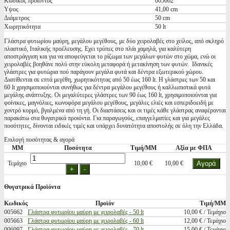
Κωδικός προϊόντος
005662
Υψος
41,00 cm
Διάμετρος
50 cm
Χωρητικότητα
50 lt
Γλάστρα φυτωρίου μαύρη, μεγάλου μεγέθους, με δύο χειρολαβές στο χείλος, από σκληρό
πλαστικό, Ιταλικής προέλευσης. Εχει τρύπες στο πλάι χαμηλά, για καλύτερη
αποστράγγιση και για να αποφεύγεται το ρίζωμα των μεγάλων φυτών στο χώμα, ενώ οι
χειρολαβές βοηθάνε πολύ στην εύκολη μεταφορά ή μετακίνηση των φυτών. Ιδανικές
γλάστρες για φυτώρια πού παράγουν μεγάλα φυτά και δέντρα εξωτερικού χώρου.
Διατίθενται σε επτά μεγέθη, χωρητικότητας από 50 έως 160 lt. Η γλάστρες των 50 και
60 lt χρησιμοποιούνται συνήθως για δέντρα μεγάλου μεγέθους ή καλλωπιστικά φυτά
μεγάλης ανάπτυξης. Οι μεγαλύτερες γλάστρες των 90 έως 160 lt, χρησιμοποιούνται για
φοίνικες, μαγνόλιες, κωνοφόρα μεγάλου μεγέθους, μεγάλες ελιές και εσπεριδοειδή με
χοντρό κορμό, βγαλμένα από τη γή. Οι διαστάσεις και οι τιμές κάθε γλάστρας αναφέρονται
παρακάτω στα θυγατρικά προιόντα. Για παραγωγούς, επαγγελματίες και για μεγάλες
ποσότητες, δίνονται ειδικές τιμές και υπάρχει δυνατότητα αποστολής σε όλη την Ελλάδα.
Επιλογή ποσότητας & αγορά
ΜΜ
Ποσότητα
Τιμή/ΜΜ
Αξία με ΦΠΑ
Τεμάχιο
10,00 €
10,00 €
Θυγατρικά Προϊόντα
Κωδικός
Προϊόν
Τιμή/ΜΜ
005662
Γλάστρα φυτωρίου μαύρη με χειρολαβές - 50 lt
10,00 € / Τεμάχιο
005663
Γλάστρα φυτωρίου μαύρη με χειρολαβές - 60 lt
12,00 € / Τεμάχιο
006097
Γλάστρα φυτωρίου μαύρη με χειρολαβές - 70 lt
15,00 € / Τεμάχιο