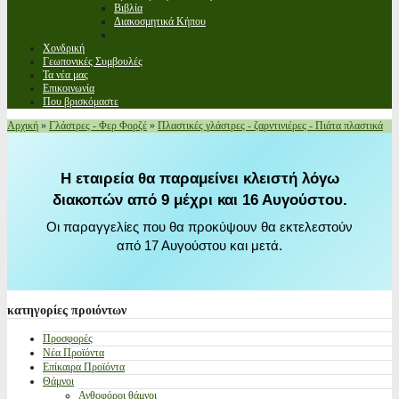
Βιβλία
Διακοσμητικά Κήπου
Χονδρική
Γεωπονικές Συμβουλές
Τα νέα μας
Επικοινωνία
Που βρισκόμαστε
Αρχική
»
Γλάστρες - Φερ Φορζέ
»
Πλαστικές γλάστρες - ζαρντινιέρες - Πιάτα πλαστικά
Η εταιρεία θα παραμείνει κλειστή λόγω
διακοπών από 9 μέχρι και 16 Αυγούστου.
Οι παραγγελίες που θα προκύψουν θα εκτελεστούν
από 17 Αυγούστου και μετά.
κατηγορίες
προιόντων
Προσφορές
Νέα Προϊόντα
Επίκαιρα Προϊόντα
Θάμνοι
Ανθοφόροι θάμνοι