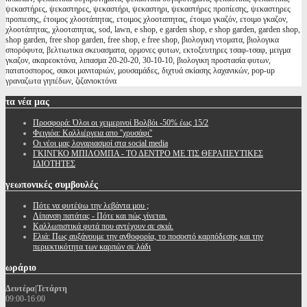
ψεκαστήρες, ψεκαστηρες, ψεκαστήρι, ψεκαστηρι, ψεκαστήρες προπίεσης, ψεκαστηρες
προπιεσης, έτοιμος χλοοτάπητας, ετοιμος χλοοταπητας, έτοιμο γκαζόν, ετοιμο γκαζον,
χλοοτάπητας, χλοοταπητας, sod, lawn, e shop, e garden shop, e shop garden, garden shop,
shop garden, free shop garden, free shop, e free shop, βιολογικη ντοματα, βιολογικα
σπορόφυτα, βελτιωτικα σκευασματα, ορμονες φυτων, εκτοξευτηρες τσαφ-τσαφ, μειγμα
γκαζον, ακαρεοκτόνα, λιπασμα 20-20-20, 30-10-10, βιολογικη προστασία φυτων,
πατατοσπορος, σακοι μανιταριών, μουσαμάδες, διχτυά σκίασης λαχανικών, pop-up
γραναζωτα γηπέδων, ζιζανιοκτόνα
τα
νέα μας
Προσφορά: Όλοι οι χειμερινοί Βολβόι -50% έως 15/2
Φειγιόα: Καλλιέργεια απο ''χρυσάφι''
Oι νέοι μας λογαριασμοί στα social media
ΓΚΙΝΓΚΟ ΜΠΙΛΟΜΠΑ - ΤΟ ΔΕΝΤΡΟ ΜΕ ΤΙΣ ΘΕΡΑΠΕΥΤΙΚΕΣ
ΙΔΙΟΤΗΤΕΣ
γεωπονικές
συμβουλές
Πότε να φυτέψω την λεβάντα μου ;
Λίπανση πατάτας - Πότε και πώς γίνεται.
Καλλωπιστικά φυτά που αντέχουν σε σκιά.
Ελιά: Πως αυξάνουμε την ανθοφορία, το ποσοστό καρπόδεσης και την
περιεκτικότητα των καρπών σε λάδι
ωράριο
Δευτέρα|Τετάρτη
09:00-16:00