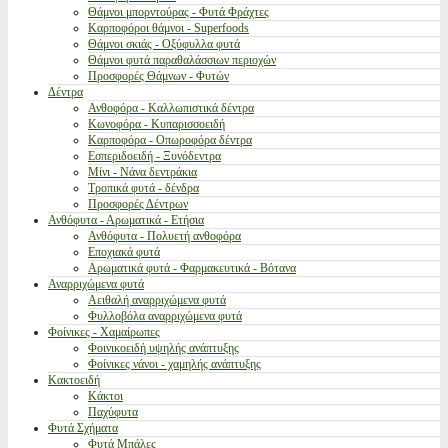
Θάμνοι μπορντούρας - Φυτά Φράχτες
Καρποφόροι θάμνοι - Superfoods
Θάμνοι σκιάς - Οξύφυλλα φυτά
Θάμνοι φυτά παραθαλάσσιων περιοχών
Προσφορές Θάμνων - Φυτών
Δέντρα
Ανθοφόρα - Καλλωπιστικά δέντρα
Κωνοφόρα - Κυπαρισσοειδή
Καρποφόρα - Οπωροφόρα δέντρα
Εσπεριδοειδή - Ξυνόδεντρα
Μίνι - Νάνα δεντράκια
Τροπικά φυτά - δένδρα
Προσφορές Δέντρων
Ανθόφυτα - Αρωματικά - Ετήσια
Ανθόφυτα - Πολυετή ανθοφόρα
Εποχιακά φυτά
Αρωματικά φυτά - Φαρμακευτικά - Βότανα
Αναρριχώμενα φυτά
Αειθαλή αναρριχώμενα φυτά
Φυλλοβόλα αναρριχώμενα φυτά
Φοίνικες - Χαμαίρωπες
Φοινικοειδή υψηλής ανάπτυξης
Φοίνικες νάνοι - χαμηλής ανάπτυξης
Κακτοειδή
Κάκτοι
Παχύφυτα
Φυτά Σχήματα
Φυτά Μπάλες