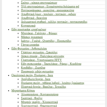
Σκόνες - κόκκοι απεντομώσεων
Τζέλ απεντομώσεων - Ετοιμόχρηστα δολώματα gel
Ποντικοφάρμακα - μυοκτόνα - αρουραιοκτόνα
Απωθητικά ζώων - πουλιών - ποντικών - φιδιών
Απωθητικά - βιοκτόνα
Δολωματικοί σταθμοί - κόλλες ποντικών - ποντικοπαγίδες
Κτηνιατρικά
Είδη προστασίας εργαζομένων
Μποτάκια - Γαλότσες - Φόρμες
Μάσκες ψεκασμού
Ιμάντες - Γυαλιά - Ωτασπίδες - Προσωπίδες
Γάντια εργασίας
Είδη Φυτωρίου - Ανθοπωλείου
Γλάστρες φυτωρίου - Σακούλες
Δίσκοι σποράς - Παλετάκια φύτευσης
Γλαστράκια - Υποστρώματα JIFFY
Είδη συσκευασίας - Ταμπελάκια - Ράφιες - Κορδόνια
Κουβάδες - Ζεμπίλια
Προσφορές ειδών φυτωρίου
Οικολογικά σκεύη- Πυρίμαχα - Inox
Ανοξείδωτα δοχεία - Inox
Πυρίμαχα σκεύη - πιθάρια λαδιού - λεκάνες ζυμώματος
Πλαστικά δοχεία - Βαρέλια - Τενεκέδες
Μηχανήματα Κήπου
Αλυσσοπρίονα - Κονταροπρίονα
Σκαπτικά - Φρέζες
Μηχανές γκαζόν - Χλοοκοπτικά
Χορτοκοπτικά - Θαμνοκοπτικά