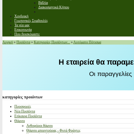
Βιβλία
Διακοσμητικά Κήπου
Χονδρική
Γεωπονικές Συμβουλές
Τα νέα μας
Επικοινωνία
Που βρισκόμαστε
Αρχική
»
Προϊόντα
»
Κατηγορίες Προϊόντων...
»
Αυτόματο Πότισμα
Η εταιρεία θα παραμε
Οι παραγγελίες
κατηγορίες
προιόντων
Προσφορές
Νέα Προϊόντα
Επίκαιρα Προϊόντα
Θάμνοι
Ανθοφόροι θάμνοι
Θάμνοι μπορντούρας - Φυτά Φράχτες