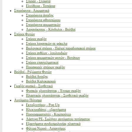
Σπιράλ - Στριφτά
Ελεύθερα - Τοπιάρια
Σπορόφυτα - Αρωματικά
Σπορόφυτα άνοιξης
Σπορόφυτα φθινοπώρου
Σπορόφυτα αρωματικών
Λαχανόκηπος - Κόνδυλοι - Βολβοί
Σπόροι Φυτών
Σπόροι γκαζόν
Σπόροι λαχανικών σε φάκελα
Βιολογικοί σπόροι - Παλιοί παραδοσιακοί σπόροι
Σπόροι ανθέων - λουλουδιών
Σπόροι αρωματικών φυτών - Βοτάνων
Σπόροι επαγγελματικοί
Προσφορές σπόρων γκαζόν
Βολβοί - Ριζώματα Φυτών
Βολβοί Ανοιξης
Βολβοί Καλοκαιριού
Γκαζόν φυσικό - Συνθετικό
Φυσικός χλοοτάπητας - Έτοιμο γκαζόν
Πλαστικός χλοοτάπητας - Συνθετικό γκαζόν
Αυτόματο Πότισμα
Εκτοξευτήρες - Pop Up
Ηλεκτροβάνες - εξαρτήματα
Προγραμματιστές - Κομπιούτερ
Λάστιχα PE- Σωλήνες αυτόματου ποτίσματος
Εξαρτήματα συνδεσμολογίας πλαστικά
Φίλτρα Νερού - Λιπαντήρες