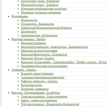
Εκτοξευτήρες νερού - Επιφανείας
Μικροεκτοξευτήρες - Σταλάκτες
Εξαρτήματα συνδεσμολογίας μεταλλικά
Προσφορές αυτόματου ποτίσματος
Φυτοφάρμακα
Μυκητοκτόνα
Εντομοκτόνα - Ακαρεοκτόνα
Ερασιτεχνικά Φυτοπροστατευτικά Προιόντα
Ζιζανιοκτόνα
Σαλιγκαροκτόνα - Κοχλιοκτόνα
Βιολογικά φάρμακα - Παγίδες
Βιολογικά Λιπάσματα
Βιολογικά Εντομοκτόνα - Ακαρεοκτόνα - Σαλιγκαροκτόνα
Βιολογικά προιόντα προστασίας
Βιολογικά Μυκητοκτόνα - Ζιζανιοκτόνα
Βιολογικές Φυτικές Ορμόνες
Βιολογικές Εντομοπαγίδες - Σαλιγκαροπαγίδες - Παγίδες ερπετών - Κόλλε
Σκευάσματα βιολογικά για απεντομώσεις
Λιπάσματα - Ορμόνες
Κοκκώδη χημικά λιπάσματα
Λιπάσματα υδατοδιαλυτά διαφυλλικά
Ρυθμιστές ανάπτυξης - Ορμόνες
Βελτιωτικά φυτών
Προσφορές λιπασμάτων
Βιοκτόνα - Ποντικοφάρμακα - Απωθητικά
Υγρά απεντομώσεων - Σπρέυ καπνογόνα
Σκόνες - κόκκοι απεντομώσεων
Τζέλ απεντομώσεων - Ετοιμόχρηστα δολώματα gel