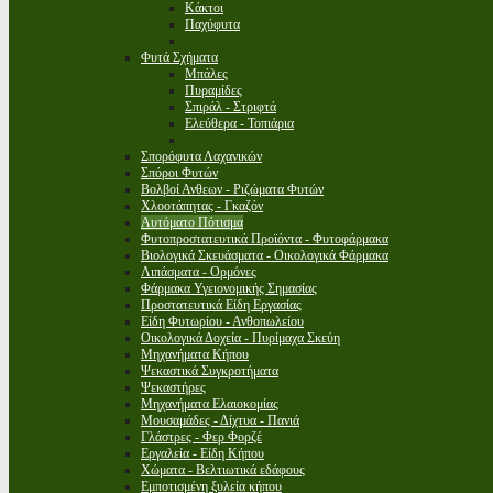
Κάκτοι
Παχύφυτα
Φυτά Σχήματα
Μπάλες
Πυραμίδες
Σπιράλ - Στριφτά
Ελεύθερα - Τοπιάρια
Σπορόφυτα Λαχανικών
Σπόροι Φυτών
Βολβοί Ανθεων - Ριζώματα Φυτών
Χλοοτάπητας - Γκαζόν
Αυτόματο Πότισμα
Φυτοπροστατευτικά Προϊόντα - Φυτοφάρμακα
Βιολογικά Σκευάσματα - Οικολογικά Φάρμακα
Λιπάσματα - Ορμόνες
Φάρμακα Υγειονομικής Σημασίας
Προστατευτικά Είδη Εργασίας
Είδη Φυτωρίου - Ανθοπωλείου
Οικολογικά Δοχεία - Πυρίμαχα Σκεύη
Μηχανήματα Κήπου
Ψεκαστικά Συγκροτήματα
Ψεκαστήρες
Μηχανήματα Ελαιοκομίας
Μουσαμάδες - Δίχτυα - Πανιά
Γλάστρες - Φερ Φορζέ
Εργαλεία - Είδη Κήπου
Χώματα - Βελτιωτικά εδάφους
Εμποτισμένη ξυλεία κήπου