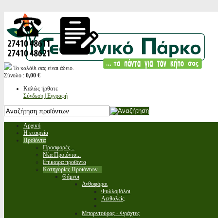
Το καλάθι σας είναι άδειο.
Σύνολο :
0,00 €
Καλώς ήρθατε
Σύνδεση | Εγγραφή
Αρχική
Η εταιρεία
Προϊόντα
Προσφορές...
Νέα Προϊόντα...
Επίκαιρα προϊόντα
Κατηγορίες Προϊόντων...
Θάμνοι
Ανθοφόροι
Φυλλοβόλοι
Αειθαλείς
Μπορντούρας - Φράχτες