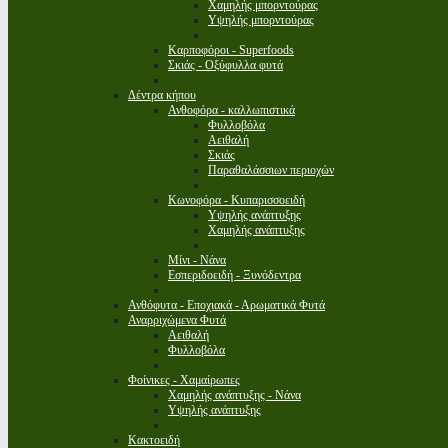
Χαμηλής μπορντούρας
Υψηλής μπορντούρας
Καρποφόροι - Superfoods
Σκιάς - Οξύφυλλα φυτά
Δέντρα κήπου
Ανθοφόρα - καλλωπιστικά
Φυλλοβόλα
Αειθαλή
Σκιάς
Παραθαλάσσιων περιοχών
Κωνοφόρα - Κυπαρισσοειδή
Υψηλής ανάπτυξης
Χαμηλής ανάπτυξης
Μίνι - Νάνα
Εσπεριδοειδή - Ξυνόδεντρα
Ανθόφυτα - Εποχιακά - Αρωματικά Φυτά
Αναρριχώμενα Φυτά
Αειθαλή
Φυλλοβόλα
Φοίνικες - Χαμαίρωπες
Χαμηλής ανάπτυξης - Νάνα
Υψηλής ανάπτυξης
Κακτοειδή