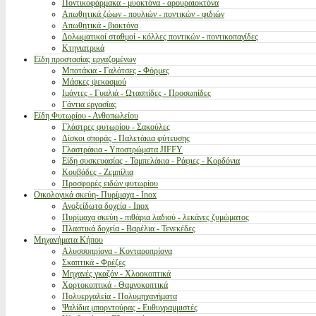
Ποντικοφάρμακα - μυοκτόνα - αρουραιοκτόνα
Απωθητικά ζώων - πουλιών - ποντικών - φιδιών
Απωθητικά - βιοκτόνα
Δολωματικοί σταθμοί - κόλλες ποντικών - ποντικοπαγίδες
Κτηνιατρικά
Είδη προστασίας εργαζομένων
Μποτάκια - Γαλότσες - Φόρμες
Μάσκες ψεκασμού
Ιμάντες - Γυαλιά - Ωτασπίδες - Προσωπίδες
Γάντια εργασίας
Είδη Φυτωρίου - Ανθοπωλείου
Γλάστρες φυτωρίου - Σακούλες
Δίσκοι σποράς - Παλετάκια φύτευσης
Γλαστράκια - Υποστρώματα JIFFY
Είδη συσκευασίας - Ταμπελάκια - Ράφιες - Κορδόνια
Κουβάδες - Ζεμπίλια
Προσφορές ειδών φυτωρίου
Οικολογικά σκεύη- Πυρίμαχα - Inox
Ανοξείδωτα δοχεία - Inox
Πυρίμαχα σκεύη - πιθάρια λαδιού - λεκάνες ζυμώματος
Πλαστικά δοχεία - Βαρέλια - Τενεκέδες
Μηχανήματα Κήπου
Αλυσσοπρίονα - Κονταροπρίονα
Σκαπτικά - Φρέζες
Μηχανές γκαζόν - Χλοοκοπτικά
Χορτοκοπτικά - Θαμνοκοπτικά
Πολυεργαλεία - Πολυμηχανήματα
Ψαλίδια μπορντούρας - Ευθυγραμμιστές