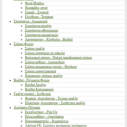
Φυτά Μπάλες
Πυραμίδες φυτά
Σπιράλ - Στριφτά
Ελεύθερα - Τοπιάρια
Σπορόφυτα - Αρωματικά
Σπορόφυτα άνοιξης
Σπορόφυτα φθινοπώρου
Σπορόφυτα αρωματικών
Λαχανόκηπος - Κόνδυλοι - Βολβοί
Σπόροι Φυτών
Σπόροι γκαζόν
Σπόροι λαχανικών σε φάκελα
Βιολογικοί σπόροι - Παλιοί παραδοσιακοί σπόροι
Σπόροι ανθέων - λουλουδιών
Σπόροι αρωματικών φυτών - Βοτάνων
Σπόροι επαγγελματικοί
Προσφορές σπόρων γκαζόν
Βολβοί - Ριζώματα Φυτών
Βολβοί Ανοιξης
Βολβοί Καλοκαιριού
Γκαζόν φυσικό - Συνθετικό
Φυσικός χλοοτάπητας - Έτοιμο γκαζόν
Πλαστικός χλοοτάπητας - Συνθετικό γκαζόν
Αυτόματο Πότισμα
Εκτοξευτήρες - Pop Up
Ηλεκτροβάνες - εξαρτήματα
Προγραμματιστές - Κομπιούτερ
Λάστιχα PE- Σωλήνες αυτόματου ποτίσματος