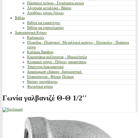
Πάσσαλοι πεύκου - Στηρίγματα φυτών
Αξεσουάρ μεταλλικά - Βάσεις
Αποθήκες κήπου ξύλινες
Βιβλία
Βιβλία για ερασιτέχνες
Βιβλία για επαγγελματίες
Διακοσμητικά Κήπου
Καλαμωτές
Πλακίδια - Πλαστικοί - Μεταλλικοί φράχτες - Πέργκολες - Πράσινοι
τοίχοι
Καλάμια Bamboo
Καμπανάκια αυλόπορτας - Μικροέπιπλα
Κεραμικά τοίχου - Πήλινες παραστάσεις
Τσιμέντινα διακοσμητικά
Διαμόρφωση εδάφους -διαχωριστικά.
Ελαφρόπετρα - Φλοιός Πεύκου
Βρύσες ορειχάλκινες
Φωτιστικά κήπου
Γωνία γαλβανιζέ Θ-Θ 1/2''