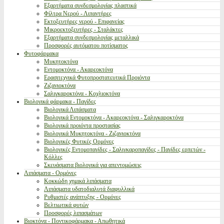
Εξαρτήματα συνδεσμολογίας πλαστικά
Φίλτρα Νερού - Λιπαντήρες
Εκτοξευτήρες νερού - Επιφανείας
Μικροεκτοξευτήρες - Σταλάκτες
Εξαρτήματα συνδεσμολογίας μεταλλικά
Προσφορές αυτόματου ποτίσματος
Φυτοφάρμακα
Μυκητοκτόνα
Εντομοκτόνα - Ακαρεοκτόνα
Ερασιτεχνικά Φυτοπροστατευτικά Προιόντα
Ζιζανιοκτόνα
Σαλιγκαροκτόνα - Κοχλιοκτόνα
Βιολογικά φάρμακα - Παγίδες
Βιολογικά Λιπάσματα
Βιολογικά Εντομοκτόνα - Ακαρεοκτόνα - Σαλιγκαροκτόνα
Βιολογικά προιόντα προστασίας
Βιολογικά Μυκητοκτόνα - Ζιζανιοκτόνα
Βιολογικές Φυτικές Ορμόνες
Βιολογικές Εντομοπαγίδες - Σαλιγκαροπαγίδες - Παγίδες ερπετών -
Κόλλες
Σκευάσματα βιολογικά για απεντομώσεις
Λιπάσματα - Ορμόνες
Κοκκώδη χημικά λιπάσματα
Λιπάσματα υδατοδιαλυτά διαφυλλικά
Ρυθμιστές ανάπτυξης - Ορμόνες
Βελτιωτικά φυτών
Προσφορές λιπασμάτων
Βιοκτόνα - Ποντικοφάρμακα - Απωθητικά