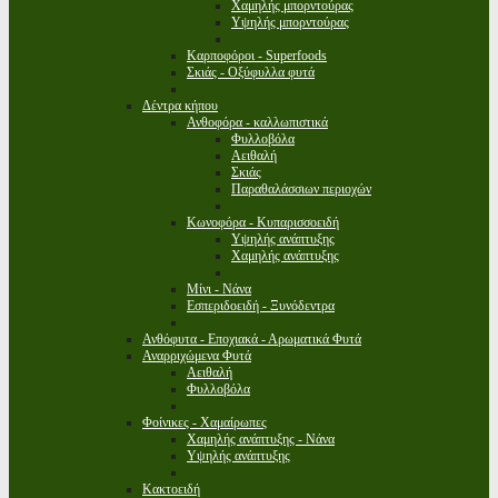
Χαμηλής μπορντούρας
Υψηλής μπορντούρας
Καρποφόροι - Superfoods
Σκιάς - Οξύφυλλα φυτά
Δέντρα κήπου
Ανθοφόρα - καλλωπιστικά
Φυλλοβόλα
Αειθαλή
Σκιάς
Παραθαλάσσιων περιοχών
Κωνοφόρα - Κυπαρισσοειδή
Υψηλής ανάπτυξης
Χαμηλής ανάπτυξης
Μίνι - Νάνα
Εσπεριδοειδή - Ξυνόδεντρα
Ανθόφυτα - Εποχιακά - Αρωματικά Φυτά
Αναρριχώμενα Φυτά
Αειθαλή
Φυλλοβόλα
Φοίνικες - Χαμαίρωπες
Χαμηλής ανάπτυξης - Νάνα
Υψηλής ανάπτυξης
Κακτοειδή