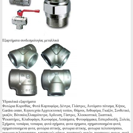
Εξαρτήματα συνδεσμολογίας μεταλλικά
Υδραυλικά εξαρτήματα
Φυτώρια Κορινθίας, Φυτά Καρποφόρα, Δέντρα, Γλάστρες, Αυτόματο πότισμα, Κήπος,
Garden center, Κηποτεχνία Αρχιτεκτονική τοπίου, Θάμνοι, Ανθοφόρα, Γκαζόν, Συνθετικό,
γκαζόν, Βότσαλα,Ελαφρόπετρα, Αρδευση, Γάστρες, Χλοοκοπτικά, Σκαπτικά,
Ψεκαστήρες, Κλαδοφάγοι, Κωνοφόρα, Λιπάσματα, Φυτοφάρμακα, Εσπεριδοειδή, Ξυλεία,
Σχήματα, τοπιάρια, τοπιαρια, φυτά σχήματα, φυτα σχηματα, σχηματοποιημένα φυτά,
σχηματοποιημενα φυτα, φυτώρια αττικής, φυτωρια αττικης, φυτωρια πελοπονησσου,
φυτωρια πελοπονησσου, κατασκευές κήπων, προσφορές φυτών, προσφορες φυτων, φυτά