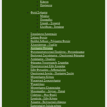
Κάκτοι
Παχύφυτα
Φυτά Σχήματα
Μπάλες
Πυραμίδες
Σπιράλ - Στριφτά
Ελεύθερα - Τοπιάρια
Σπορόφυτα Λαχανικών
Σπόροι Φυτών
Βολβοί Ανθεων - Ριζώματα Φυτών
Χλοοτάπητας - Γκαζόν
Αυτόματο Πότισμα
Φυτοπροστατευτικά Προϊόντα - Φυτοφάρμακα
Βιολογικά Σκευάσματα - Οικολογικά Φάρμακα
Λιπάσματα - Ορμόνες
Φάρμακα Υγειονομικής Σημασίας
Προστατευτικά Είδη Εργασίας
Είδη Φυτωρίου - Ανθοπωλείου
Οικολογικά Δοχεία - Πυρίμαχα Σκεύη
Μηχανήματα Κήπου
Ψεκαστικά Συγκροτήματα
Ψεκαστήρες
Μηχανήματα Ελαιοκομίας
Μουσαμάδες - Δίχτυα - Πανιά
Γλάστρες - Φερ Φορζέ
Εργαλεία - Είδη Κήπου
Χώματα - Βελτιωτικά εδάφους
Εμποτισμένη ξυλεία κήπου