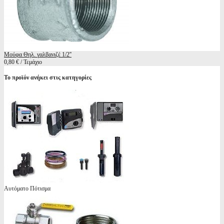
Μούφα Θηλ. γαλβανιζέ 1/2''
0,80 € / Τεμάχιο
Το προϊόν ανήκει στις κατηγορίες
Αυτόματο Πότισμα