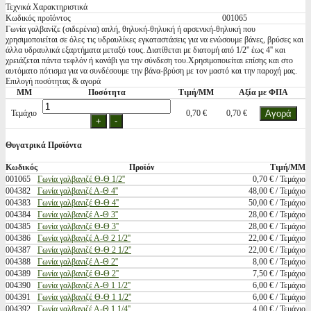
Τεχνικά Χαρακτηριστικά
Κωδικός προϊόντος
001065
Γωνία γαλβανίζε (σιδερένια) απλή, θηλυκή-θηλυκή ή αρσενική-θηλυκή που
χρησιμοποιείται σε όλες τις υδραυλίκες εγκαταστάσεις για να ενώσουμε βάνες, βρύσες και
άλλα υδραυλικά εξαρτήματα μεταξύ τους. Διατίθεται με διατομή από 1/2'' έως 4'' και
χρειάζεται πάντα τεφλόν ή κανάβι για την σύνδεση του.Χρησιμοποιείται επίσης και στο
αυτόματο πότισμα για να συνδέσουμε την βάνα-βρύση με τον μαστό και την παροχή μας.
Επιλογή ποσότητας & αγορά
ΜΜ
Ποσότητα
Τιμή/ΜΜ
Αξία με ΦΠΑ
Τεμάχιο
0,70 €
0,70 €
Θυγατρικά Προϊόντα
Κωδικός
Προϊόν
Τιμή/ΜΜ
001065
Γωνία γαλβανιζέ Θ-Θ 1/2''
0,70 € / Τεμάχιο
004382
Γωνία γαλβανιζέ Α-Θ 4''
48,00 € / Τεμάχιο
004383
Γωνία γαλβανιζέ Θ-Θ 4''
50,00 € / Τεμάχιο
004384
Γωνία γαλβανιζέ Α-Θ 3''
28,00 € / Τεμάχιο
004385
Γωνία γαλβανιζέ Θ-Θ 3''
28,00 € / Τεμάχιο
004386
Γωνία γαλβανιζέ Α-Θ 2 1/2''
22,00 € / Τεμάχιο
004387
Γωνία γαλβανιζέ Θ-Θ 2 1/2''
22,00 € / Τεμάχιο
004388
Γωνία γαλβανιζέ Α-Θ 2''
8,00 € / Τεμάχιο
004389
Γωνία γαλβανιζέ Θ-Θ 2''
7,50 € / Τεμάχιο
004390
Γωνία γαλβανιζέ Α-Θ 1 1/2''
6,00 € / Τεμάχιο
004391
Γωνία γαλβανιζέ Θ-Θ 1 1/2''
6,00 € / Τεμάχιο
004392
Γωνία γαλβανιζέ Α-Θ 1 1/4''
4,00 € / Τεμάχιο