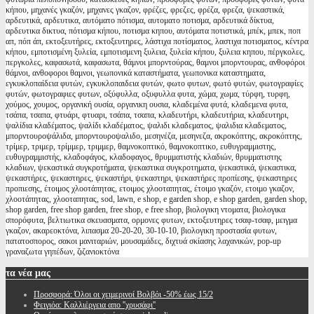
κήπου, μηχανές γκαζόν, μηχανες γκαζον, φρέζες, φρεζες, φρέζα, φρεζα, ψεκαστικά,
αρδευτικά, αρδευτικα, αυτόματο πότισμα, αυτοματο ποτισμα, αρδευτικά δίκτυα,
αρδευτικα δικτυα, πότισμα κήπου, ποτισμα κηπου, αυτόματα ποτιστικά, μπέκ, μπεκ, ποπ
απ, πόπ άπ, εκτοξευτήρες, εκτοξευτηρες, λάστιχα ποτίσματος, λαστιχα ποτισματος, κέντρα
κήπου, εμποτισμένη ξυλεία, εμποτισμενη ξυλεια, ξυλεία κήπου, ξυλεια κηπου, πέργκολες,
περγκολες, καφασωτά, καφασωτα, θάμνοι μπορντούρας, θαμνοι μπορντουρας, ανθοφόροι
θάμνοι, ανθοφοροι θαμνοι, γεωπονικά καταστήματα, γεωπονικα καταστηματα,
εγκυκλοπαίδεια φυτών, εγκυκλοπαιδεια φυτών, φωτο φυτων, φωτό φυτών, φωτογραφίες
φυτών, φωτογραφιες φυτων, οξύφυλλα, οξυφυλλα φυτα, χώμα, χωμα, τύρφη, τυρφη,
χούμος, χουμος, οργανική ουσία, οργανικη ουσια, κλαδεμένα φυτά, κλαδεμενα φυτα,
τσάπα, τσαπα, φτυάρι, φτυαρι, τσάπα, τσαπα, κλαδευτήρι, κλαδευτήρια, κλαδευτηρι,
ψαλίδια κλαδέματος, ψαλίδι κλαδέματος, ψαλιδι κλαδεματος, ψαλιδια κλαδεματος,
μπορντουροψάλιδα, μπορντουροψαλιδο, μεσηνέζα, μεσηνεζα, ακροκόπτης, ακροκόπτης,
τρίμερ, τριμερ, τρίμμερ, τριμμερ, θαμνοκοπτικό, θαμνοκοπτικο, ευθυγραμμιστης,
ευθυγραμμιστής, κλαδοφάγος, κλαδοφαγος, θρυμματιστής κλαδιών, θρυμματιστης
κλαδιων, ψεκαστικά συγκροτήματα, ψεκαστικα συγκροτηματα, ψεκαστικά, ψεκαστικα,
ψεκαστήρες, ψεκαστηρες, ψεκαστήρι, ψεκαστηρι, ψεκαστήρες προπίεσης, ψεκαστηρες
προπιεσης, έτοιμος χλοοτάπητας, ετοιμος χλοοταπητας, έτοιμο γκαζόν, ετοιμο γκαζον,
χλοοτάπητας, χλοοταπητας, sod, lawn, e shop, e garden shop, e shop garden, garden shop,
shop garden, free shop garden, free shop, e free shop, βιολογικη ντοματα, βιολογικα
σπορόφυτα, βελτιωτικα σκευασματα, ορμονες φυτων, εκτοξευτηρες τσαφ-τσαφ, μειγμα
γκαζον, ακαρεοκτόνα, λιπασμα 20-20-20, 30-10-10, βιολογικη προστασία φυτων,
πατατοσπορος, σακοι μανιταριών, μουσαμάδες, διχτυά σκίασης λαχανικών, pop-up
γραναζωτα γηπέδων, ζιζανιοκτόνα
τα
νέα μας
Προσφορά: Όλοι οι χειμερινοί Βολβόι -50% έως 15/2
Φειγιόα: Καλλιέργεια απο ''χρυσάφι''