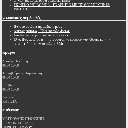
Oι νέοι μας λογαριασμοί στα social media
ΓΚΙΝΓΚΟ ΜΠΙΛΟΜΠΑ - ΤΟ ΔΕΝΤΡΟ ΜΕ ΤΙΣ ΘΕΡΑΠΕΥΤΙΚΕΣ
ΙΔΙΟΤΗΤΕΣ
γεωπονικές
συμβουλές
Πότε να φυτέψω την λεβάντα μου ;
Λίπανση πατάτας - Πότε και πώς γίνεται.
Καλλωπιστικά φυτά που αντέχουν σε σκιά.
Ελιά: Πως αυξάνουμε την ανθοφορία, το ποσοστό καρπόδεσης και την
περιεκτικότητα των καρπών σε λάδι
ωράριο
Δευτέρα|Τετάρτη
09:00-16:00
Τρίτη|Πέμπτη|Παρασκευή
09:00-16:00
Σάββατο
09:00-15:00
Κυριακή
ΚΛΕΙΣΤΑ
διεύθυνση
ΜΕΓΓΟΥΛΗΣ ΠΡΟΚΟΠΗΣ
ΓΕΩΠΟΝΙΚΟ ΠΑΡΚΟ
ΠΕΡΙΟΧΗ ΙΣΘΜΟΥ