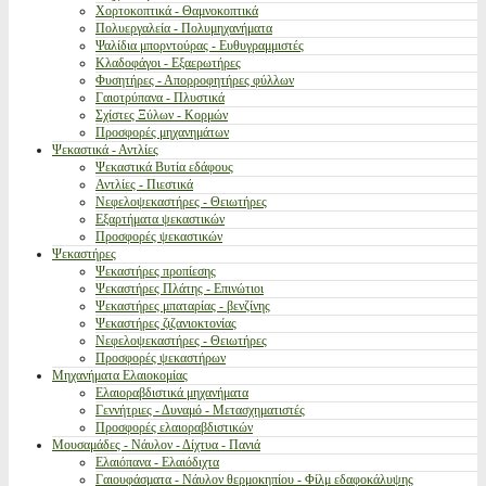
Χορτοκοπτικά - Θαμνοκοπτικά
Πολυεργαλεία - Πολυμηχανήματα
Ψαλίδια μπορντούρας - Ευθυγραμμιστές
Κλαδοφάγοι - Εξαερωτήρες
Φυσητήρες - Απορροφητήρες φύλλων
Γαιοτρύπανα - Πλυστικά
Σχίστες Ξύλων - Κορμών
Προσφορές μηχανημάτων
Ψεκαστικά - Αντλίες
Ψεκαστικά Βυτία εδάφους
Αντλίες - Πιεστικά
Νεφελοψεκαστήρες - Θειωτήρες
Εξαρτήματα ψεκαστικών
Προσφορές ψεκαστικών
Ψεκαστήρες
Ψεκαστήρες προπίεσης
Ψεκαστήρες Πλάτης - Επινώτιοι
Ψεκαστήρες μπαταρίας - βενζίνης
Ψεκαστήρες ζιζανιοκτονίας
Νεφελοψεκαστήρες - Θειωτήρες
Προσφορές ψεκαστήρων
Μηχανήματα Ελαιοκομίας
Ελαιοραβδιστικά μηχανήματα
Γεννήτριες - Δυναμό - Μετασχηματιστές
Προσφορές ελαιοραβδιστικών
Μουσαμάδες - Νάυλον - Δίχτυα - Πανιά
Ελαιόπανα - Ελαιόδιχτα
Γαιουφάσματα - Νάυλον θερμοκηπίου - Φίλμ εδαφοκάλυψης