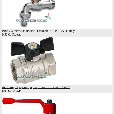
Βάνα διακόπτης σφαιρικός - κάνουλα 1/2'' | BUGATTI Italy
9,50 € / Τεμάχιο
Διακόπτης σφαιρικός βαρέως τύπου πεταλούδα Θ -1/2''
6,00 € / Τεμάχιο