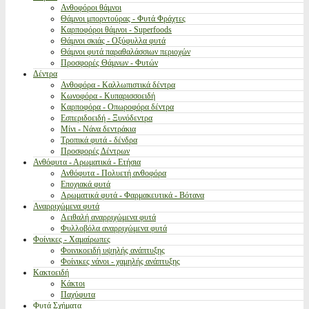
Ανθοφόροι θάμνοι
Θάμνοι μπορντούρας - Φυτά Φράχτες
Καρποφόροι θάμνοι - Superfoods
Θάμνοι σκιάς - Οξύφυλλα φυτά
Θάμνοι φυτά παραθαλάσσιων περιοχών
Προσφορές Θάμνων - Φυτών
Δέντρα
Ανθοφόρα - Καλλωπιστικά δέντρα
Κωνοφόρα - Κυπαρισσοειδή
Καρποφόρα - Οπωροφόρα δέντρα
Εσπεριδοειδή - Ξυνόδεντρα
Μίνι - Νάνα δεντράκια
Τροπικά φυτά - δένδρα
Προσφορές Δέντρων
Ανθόφυτα - Αρωματικά - Ετήσια
Ανθόφυτα - Πολυετή ανθοφόρα
Εποχιακά φυτά
Αρωματικά φυτά - Φαρμακευτικά - Βότανα
Αναρριχώμενα φυτά
Αειθαλή αναρριχώμενα φυτά
Φυλλοβόλα αναρριχώμενα φυτά
Φοίνικες - Χαμαίρωπες
Φοινικοειδή υψηλής ανάπτυξης
Φοίνικες νάνοι - χαμηλής ανάπτυξης
Κακτοειδή
Κάκτοι
Παχύφυτα
Φυτά Σχήματα