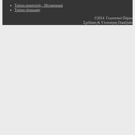
Τρόποι αποστολής - Μεταφορικά
Τρόποι πληρωμής
©2014 Γεωπονικό Πάρκο
Σχεδίαση & Υλοποίηση DataQube