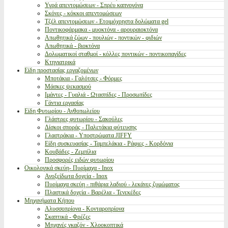
Υγρά απεντομώσεων - Σπρέυ καπνογόνα
Σκόνες - κόκκοι απεντομώσεων
Τζέλ απεντομώσεων - Ετοιμόχρηστα δολώματα gel
Ποντικοφάρμακα - μυοκτόνα - αρουραιοκτόνα
Απωθητικά ζώων - πουλιών - ποντικών - φιδιών
Απωθητικά - βιοκτόνα
Δολωματικοί σταθμοί - κόλλες ποντικών - ποντικοπαγίδες
Κτηνιατρικά
Είδη προστασίας εργαζομένων
Μποτάκια - Γαλότσες - Φόρμες
Μάσκες ψεκασμού
Ιμάντες - Γυαλιά - Ωτασπίδες - Προσωπίδες
Γάντια εργασίας
Είδη Φυτωρίου - Ανθοπωλείου
Γλάστρες φυτωρίου - Σακούλες
Δίσκοι σποράς - Παλετάκια φύτευσης
Γλαστράκια - Υποστρώματα JIFFY
Είδη συσκευασίας - Ταμπελάκια - Ράφιες - Κορδόνια
Κουβάδες - Ζεμπίλια
Προσφορές ειδών φυτωρίου
Οικολογικά σκεύη- Πυρίμαχα - Inox
Ανοξείδωτα δοχεία - Inox
Πυρίμαχα σκεύη - πιθάρια λαδιού - λεκάνες ζυμώματος
Πλαστικά δοχεία - Βαρέλια - Τενεκέδες
Μηχανήματα Κήπου
Αλυσσοπρίονα - Κονταροπρίονα
Σκαπτικά - Φρέζες
Μηχανές γκαζόν - Χλοοκοπτικά