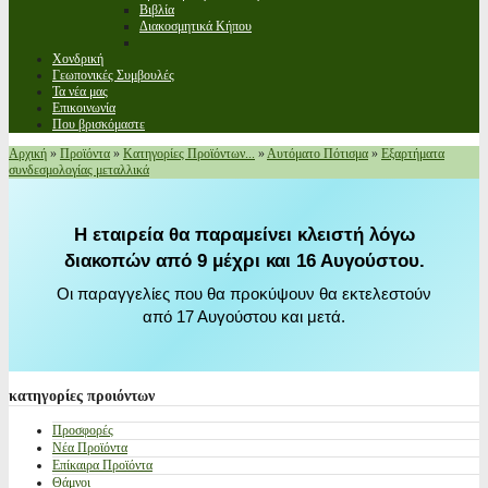
Βιβλία
Διακοσμητικά Κήπου
Χονδρική
Γεωπονικές Συμβουλές
Τα νέα μας
Επικοινωνία
Που βρισκόμαστε
Αρχική
»
Προϊόντα
»
Κατηγορίες Προϊόντων...
»
Αυτόματο Πότισμα
»
Εξαρτήματα
συνδεσμολογίας μεταλλικά
Η εταιρεία θα παραμείνει κλειστή λόγω
διακοπών από 9 μέχρι και 16 Αυγούστου.
Οι παραγγελίες που θα προκύψουν θα εκτελεστούν
από 17 Αυγούστου και μετά.
κατηγορίες
προιόντων
Προσφορές
Νέα Προϊόντα
Επίκαιρα Προϊόντα
Θάμνοι