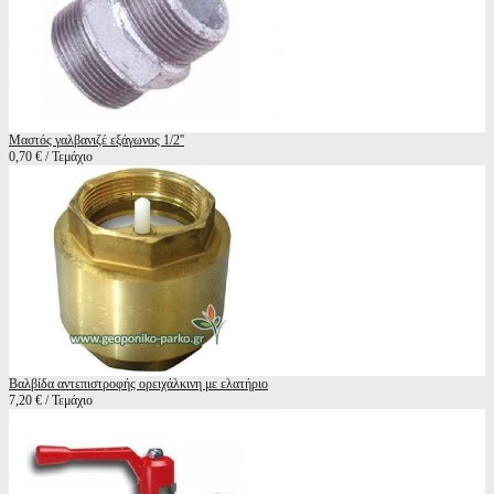
Μαστός γαλβανιζέ εξάγωνος 1/2''
0,70 € / Τεμάχιο
Βαλβίδα αντεπιστροφής ορειχάλκινη με ελατήριο
7,20 € / Τεμάχιο