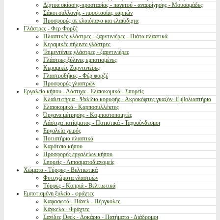
Δίχτυα σκίασης-προστασίας - παγετού - αναρρίχησης - Μουσαμάδες
Σάκοι συλλογής - προστασίας καρπών
Προσφορές σε ελαιόπανα και ελαιόδιχτα
Γλάστρες - Φερ Φορζέ
Πλαστικές γλάστρες - ζαρντινιέρες - Πιάτα πλαστικά
Κεραμικές πήλινες γλάστρες
Τσιμεντένιες γλάστρες - ζαρντινιέρες
Γλάστρες ξύλινες εμποτισμένες
Κεραμικές Ζαρντινιέρες
Γλαστροθήκες - Φέρ φορζέ
Προσφορές γλαστρών
Εργαλεία κήπου - Λάστιχα - Ελαιοκομικά - Σπορείς
Κλαδευτήρια - Ψαλίδια κορυφής - Ακροκόφτες γκαζόν- Εμβολιαστήρια
Ελαιοκομικά - Καρποσυλλέκτες
Όργανα μέτρησης - Κομποστοποιητές
Λάστιχα ποτίσματος - Ποτιστικά - Ταχυσύνδεσμοι
Εργαλεία χειρός
Ποτιστήρια πλαστικά
Καρότσια κήπου
Προσφορές εργαλείων κήπου
Σπορείς - Λιπασματοδιανομείς
Χώματα - Τύρφες - Βελτιωτικά
Φυτοχώματα γλαστρών
Τύρφες - Κοπριά - Βελτιωτικά
Εμποτισμένη ξυλεία - φράχτες
Καφασωτά - Πάνελ - Πέργκολες
Κάγκελα - Φράχτες
Σανίδες Deck - Δοκάρια - Πατήματα - Διάδρομοι