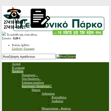
Το καλάθι σας είναι άδειο.
Σύνολο :
0,00 €
Καλώς ήρθατε
Σύνδεση | Εγγραφή
Αρχική
Η εταιρεία
Προϊόντα
Προσφορές...
Νέα Προϊόντα...
Επίκαιρα προϊόντα
Κατηγορίες Προϊόντων...
Θάμνοι
Ανθοφόροι
Φυλλοβόλοι
Αειθαλείς
Μπορντούρας - Φράχτες