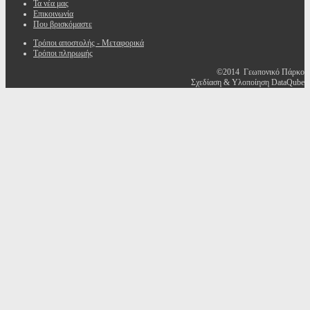
Τα νέα μας
Επικοινωνία
Που βρισκόμαστε
Τρόποι αποστολής - Μεταφορικά
Τρόποι πληρωμής
©2014 Γεωπονικό Πάρκο
Σχεδίαση & Υλοποίηση DataQube