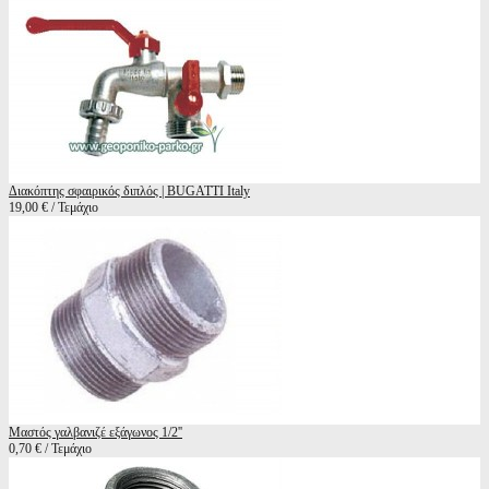
Διακόπτης σφαιρικός διπλός | BUGATTI Italy
19,00 € / Τεμάχιο
Μαστός γαλβανιζέ εξάγωνος 1/2''
0,70 € / Τεμάχιο