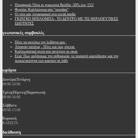
Προσφορά: Όλοι οι χειμερινοί Βολβόι -50% έως 15/2
Φειγιόα: Καλλιέργεια απο ''χρυσάφι''
Oι νέοι μας λογαριασμοί στα social media
ΓΚΙΝΓΚΟ ΜΠΙΛΟΜΠΑ - ΤΟ ΔΕΝΤΡΟ ΜΕ ΤΙΣ ΘΕΡΑΠΕΥΤΙΚΕΣ
ΙΔΙΟΤΗΤΕΣ
γεωπονικές
συμβουλές
Πότε να φυτέψω την λεβάντα μου ;
Λίπανση πατάτας - Πότε και πώς γίνεται.
Καλλωπιστικά φυτά που αντέχουν σε σκιά.
Ελιά: Πως αυξάνουμε την ανθοφορία, το ποσοστό καρπόδεσης και την
περιεκτικότητα των καρπών σε λάδι
ωράριο
Δευτέρα|Τετάρτη
09:00-16:00
Τρίτη|Πέμπτη|Παρασκευή
09:00-16:00
Σάββατο
09:00-15:00
Κυριακή
ΚΛΕΙΣΤΑ
διεύθυνση