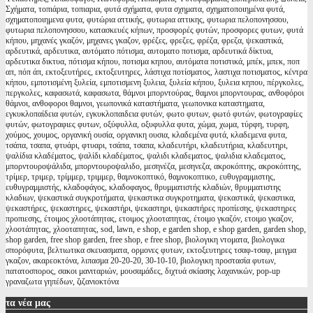
Σχήματα, τοπιάρια, τοπιαρια, φυτά σχήματα, φυτα σχηματα, σχηματοποιημένα φυτά,
σχηματοποιημενα φυτα, φυτώρια αττικής, φυτωρια αττικης, φυτωρια πελοπονησσου,
φυτωρια πελοπονησσου, κατασκευές κήπων, προσφορές φυτών, προσφορες φυτων, φυτά
κήπου, μηχανές γκαζόν, μηχανες γκαζον, φρέζες, φρεζες, φρέζα, φρεζα, ψεκαστικά,
αρδευτικά, αρδευτικα, αυτόματο πότισμα, αυτοματο ποτισμα, αρδευτικά δίκτυα,
αρδευτικα δικτυα, πότισμα κήπου, ποτισμα κηπου, αυτόματα ποτιστικά, μπέκ, μπεκ, ποπ
απ, πόπ άπ, εκτοξευτήρες, εκτοξευτηρες, λάστιχα ποτίσματος, λαστιχα ποτισματος, κέντρα
κήπου, εμποτισμένη ξυλεία, εμποτισμενη ξυλεια, ξυλεία κήπου, ξυλεια κηπου, πέργκολες,
περγκολες, καφασωτά, καφασωτα, θάμνοι μπορντούρας, θαμνοι μπορντουρας, ανθοφόροι
θάμνοι, ανθοφοροι θαμνοι, γεωπονικά καταστήματα, γεωπονικα καταστηματα,
εγκυκλοπαίδεια φυτών, εγκυκλοπαιδεια φυτών, φωτο φυτων, φωτό φυτών, φωτογραφίες
φυτών, φωτογραφιες φυτων, οξύφυλλα, οξυφυλλα φυτα, χώμα, χωμα, τύρφη, τυρφη,
χούμος, χουμος, οργανική ουσία, οργανικη ουσια, κλαδεμένα φυτά, κλαδεμενα φυτα,
τσάπα, τσαπα, φτυάρι, φτυαρι, τσάπα, τσαπα, κλαδευτήρι, κλαδευτήρια, κλαδευτηρι,
ψαλίδια κλαδέματος, ψαλίδι κλαδέματος, ψαλιδι κλαδεματος, ψαλιδια κλαδεματος,
μπορντουροψάλιδα, μπορντουροψαλιδο, μεσηνέζα, μεσηνεζα, ακροκόπτης, ακροκόπτης,
τρίμερ, τριμερ, τρίμμερ, τριμμερ, θαμνοκοπτικό, θαμνοκοπτικο, ευθυγραμμιστης,
ευθυγραμμιστής, κλαδοφάγος, κλαδοφαγος, θρυμματιστής κλαδιών, θρυμματιστης
κλαδιων, ψεκαστικά συγκροτήματα, ψεκαστικα συγκροτηματα, ψεκαστικά, ψεκαστικα,
ψεκαστήρες, ψεκαστηρες, ψεκαστήρι, ψεκαστηρι, ψεκαστήρες προπίεσης, ψεκαστηρες
προπιεσης, έτοιμος χλοοτάπητας, ετοιμος χλοοταπητας, έτοιμο γκαζόν, ετοιμο γκαζον,
χλοοτάπητας, χλοοταπητας, sod, lawn, e shop, e garden shop, e shop garden, garden shop,
shop garden, free shop garden, free shop, e free shop, βιολογικη ντοματα, βιολογικα
σπορόφυτα, βελτιωτικα σκευασματα, ορμονες φυτων, εκτοξευτηρες τσαφ-τσαφ, μειγμα
γκαζον, ακαρεοκτόνα, λιπασμα 20-20-20, 30-10-10, βιολογικη προστασία φυτων,
πατατοσπορος, σακοι μανιταριών, μουσαμάδες, διχτυά σκίασης λαχανικών, pop-up
γραναζωτα γηπέδων, ζιζανιοκτόνα
τα
νέα μας