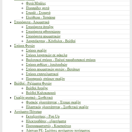
Φυτά Μπάλες
Πυραμίδες φυτά
Σπιράλ - Στριφτά
Ελεύθερα - Τοπιάρια
Σπορόφυτα - Αρωματικά
Σπορόφυτα άνοιξης
Σπορόφυτα φθινοπώρου
Σπορόφυτα αρωματικών
Λαχανόκηπος - Κόνδυλοι - Βολβοί
Σπόροι Φυτών
Σπόροι γκαζόν
Σπόροι λαχανικών σε φάκελα
Βιολογικοί σπόροι - Παλιοί παραδοσιακοί σπόροι
Σπόροι ανθέων - λουλουδιών
Σπόροι αρωματικών φυτών - Βοτάνων
Σπόροι επαγγελματικοί
Προσφορές σπόρων γκαζόν
Βολβοί - Ριζώματα Φυτών
Βολβοί Ανοιξης
Βολβοί Καλοκαιριού
Γκαζόν φυσικό - Συνθετικό
Φυσικός χλοοτάπητας - Έτοιμο γκαζόν
Πλαστικός χλοοτάπητας - Συνθετικό γκαζόν
Αυτόματο Πότισμα
Εκτοξευτήρες - Pop Up
Ηλεκτροβάνες - εξαρτήματα
Προγραμματιστές - Κομπιούτερ
Λάστιχα PE- Σωλήνες αυτόματου ποτίσματος