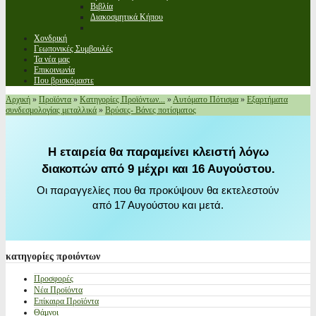
Βιβλία
Διακοσμητικά Κήπου
Χονδρική
Γεωπονικές Συμβουλές
Τα νέα μας
Επικοινωνία
Που βρισκόμαστε
Αρχική
»
Προϊόντα
»
Κατηγορίες Προϊόντων...
»
Αυτόματο Πότισμα
»
Εξαρτήματα
συνδεσμολογίας μεταλλικά
»
Βρύσες- Βάνες ποτίσματος
Η εταιρεία θα παραμείνει κλειστή λόγω
διακοπών από 9 μέχρι και 16 Αυγούστου.
Οι παραγγελίες που θα προκύψουν θα εκτελεστούν
από 17 Αυγούστου και μετά.
κατηγορίες
προιόντων
Προσφορές
Νέα Προϊόντα
Επίκαιρα Προϊόντα
Θάμνοι