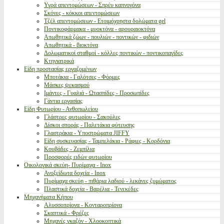
Υγρά απεντομώσεων - Σπρέυ καπνογόνα
Σκόνες - κόκκοι απεντομώσεων
Τζέλ απεντομώσεων - Ετοιμόχρηστα δολώματα gel
Ποντικοφάρμακα - μυοκτόνα - αρουραιοκτόνα
Απωθητικά ζώων - πουλιών - ποντικών - φιδιών
Απωθητικά - βιοκτόνα
Δολωματικοί σταθμοί - κόλλες ποντικών - ποντικοπαγίδες
Κτηνιατρικά
Είδη προστασίας εργαζομένων
Μποτάκια - Γαλότσες - Φόρμες
Μάσκες ψεκασμού
Ιμάντες - Γυαλιά - Ωτασπίδες - Προσωπίδες
Γάντια εργασίας
Είδη Φυτωρίου - Ανθοπωλείου
Γλάστρες φυτωρίου - Σακούλες
Δίσκοι σποράς - Παλετάκια φύτευσης
Γλαστράκια - Υποστρώματα JIFFY
Είδη συσκευασίας - Ταμπελάκια - Ράφιες - Κορδόνια
Κουβάδες - Ζεμπίλια
Προσφορές ειδών φυτωρίου
Οικολογικά σκεύη- Πυρίμαχα - Inox
Ανοξείδωτα δοχεία - Inox
Πυρίμαχα σκεύη - πιθάρια λαδιού - λεκάνες ζυμώματος
Πλαστικά δοχεία - Βαρέλια - Τενεκέδες
Μηχανήματα Κήπου
Αλυσσοπρίονα - Κονταροπρίονα
Σκαπτικά - Φρέζες
Μηχανές γκαζόν - Χλοοκοπτικά