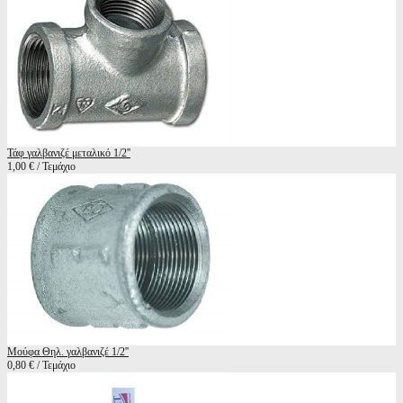
Τάφ γαλβανιζέ μεταλικό 1/2''
1,00 € / Τεμάχιο
Μούφα Θηλ. γαλβανιζέ 1/2''
0,80 € / Τεμάχιο