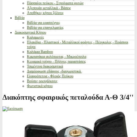
Πάσσαλοι πεύκου - Στηρίγματα φυτών
Αξεσουάρ μεταλλικά - Βάσεις
Αποθήκες κήπου ξύλινες
Βιβλία
Βιβλία για ερασιτέχνες
Βιβλία για επαγγελματίες
Διακοσμητικά Κήπου
Καλαμωτές
Πλακίδια - Πλαστικοί - Μεταλλικοί φράχτες - Πέργκολες - Πράσινοι
τοίχοι
Καλάμια Bamboo
Καμπανάκια αυλόπορτας - Μικροέπιπλα
Κεραμικά τοίχου - Πήλινες παραστάσεις
Τσιμέντινα διακοσμητικά
Διαμόρφωση εδάφους -διαχωριστικά.
Ελαφρόπετρα - Φλοιός Πεύκου
Βρύσες ορειχάλκινες
Φωτιστικά κήπου
Διακόπτης σφαιρικός πεταλούδα Α-Θ 3/4''