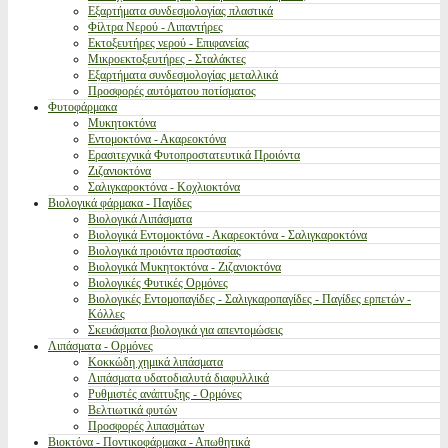
Εξαρτήματα συνδεσμολογίας πλαστικά
Φίλτρα Νερού - Λιπαντήρες
Εκτοξευτήρες νερού - Επιφανείας
Μικροεκτοξευτήρες - Σταλάκτες
Εξαρτήματα συνδεσμολογίας μεταλλικά
Προσφορές αυτόματου ποτίσματος
Φυτοφάρμακα
Μυκητοκτόνα
Εντομοκτόνα - Ακαρεοκτόνα
Ερασιτεχνικά Φυτοπροστατευτικά Προιόντα
Ζιζανιοκτόνα
Σαλιγκαροκτόνα - Κοχλιοκτόνα
Βιολογικά φάρμακα - Παγίδες
Βιολογικά Λιπάσματα
Βιολογικά Εντομοκτόνα - Ακαρεοκτόνα - Σαλιγκαροκτόνα
Βιολογικά προιόντα προστασίας
Βιολογικά Μυκητοκτόνα - Ζιζανιοκτόνα
Βιολογικές Φυτικές Ορμόνες
Βιολογικές Εντομοπαγίδες - Σαλιγκαροπαγίδες - Παγίδες ερπετών -
Κόλλες
Σκευάσματα βιολογικά για απεντομώσεις
Λιπάσματα - Ορμόνες
Κοκκώδη χημικά λιπάσματα
Λιπάσματα υδατοδιαλυτά διαφυλλικά
Ρυθμιστές ανάπτυξης - Ορμόνες
Βελτιωτικά φυτών
Προσφορές λιπασμάτων
Βιοκτόνα - Ποντικοφάρμακα - Απωθητικά