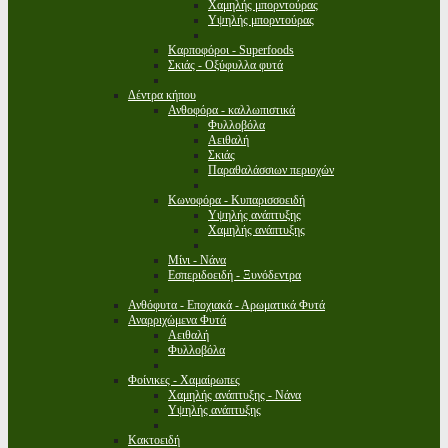
Χαμηλής μπορντούρας
Υψηλής μπορντούρας
Καρποφόροι - Superfoods
Σκιάς - Οξύφυλλα φυτά
Δέντρα κήπου
Ανθοφόρα - καλλωπιστικά
Φυλλοβόλα
Αειθαλή
Σκιάς
Παραθαλάσσιων περιοχών
Κωνοφόρα - Κυπαρισσοειδή
Υψηλής ανάπτυξης
Χαμηλής ανάπτυξης
Μίνι - Νάνα
Εσπεριδοειδή - Ξυνόδεντρα
Ανθόφυτα - Εποχιακά - Αρωματικά Φυτά
Αναρριχώμενα Φυτά
Αειθαλή
Φυλλοβόλα
Φοίνικες - Χαμαίρωπες
Χαμηλής ανάπτυξης - Νάνα
Υψηλής ανάπτυξης
Κακτοειδή