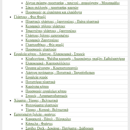
Δίχτυα σκίασης-προστασίας - παγετού - αναρρίχησης - Μουσαμάδες
Σάκοι συλλογής - προστασίας καρπών
Προσφορές σε ελαιόπανα και ελαιόδιχτα
Γλάστρες - Φερ Φορζέ
Πλαστικές γλάστρες - ζαρντινιέρες - Πιάτα πλαστικά
Κεραμικές πήλινες γλάστρες
Τσιμεντένιες γλάστρες - ζαρντινιέρες
Γλάστρες ξύλινες εμποτισμένες
Κεραμικές Ζαρντινιέρες
Γλαστροθήκες - Φέρ φορζέ
Προσφορές γλαστρών
Εργαλεία κήπου - Λάστιχα - Ελαιοκομικά - Σπορείς
Κλαδευτήρια - Ψαλίδια κορυφής - Ακροκόφτες γκαζόν- Εμβολιαστήρια
Ελαιοκομικά - Καρποσυλλέκτες
Όργανα μέτρησης - Κομποστοποιητές
Λάστιχα ποτίσματος - Ποτιστικά - Ταχυσύνδεσμοι
Εργαλεία χειρός
Ποτιστήρια πλαστικά
Καρότσια κήπου
Προσφορές εργαλείων κήπου
Σπορείς - Λιπασματοδιανομείς
Χώματα - Τύρφες - Βελτιωτικά
Φυτοχώματα γλαστρών
Τύρφες - Κοπριά - Βελτιωτικά
Εμποτισμένη ξυλεία - φράχτες
Καφασωτά - Πάνελ - Πέργκολες
Κάγκελα - Φράχτες
Σανίδες Deck - Δοκάρια - Πατήματα - Διάδρομοι