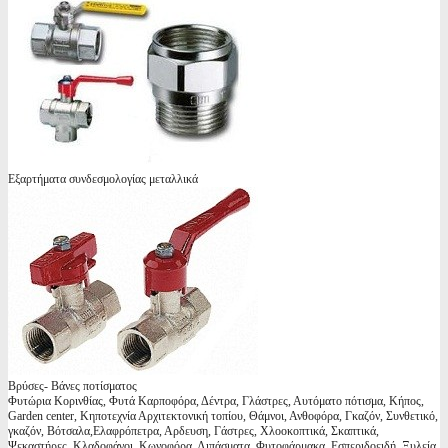
Εξαρτήματα συνδεσμολογίας μεταλλικά
Βρύσες- Βάνες ποτίσματος
Φυτώρια Κορινθίας, Φυτά Καρποφόρα, Δέντρα, Γλάστρες, Αυτόματο πότισμα, Κήπος,
Garden center, Κηποτεχνία Αρχιτεκτονική τοπίου, Θάμνοι, Ανθοφόρα, Γκαζόν, Συνθετικό,
γκαζόν, Βότσαλα,Ελαφρόπετρα, Αρδευση, Γάστρες, Χλοοκοπτικά, Σκαπτικά,
Ψεκαστήρες, Κλαδοφάγοι, Κωνοφόρα, Λιπάσματα, Φυτοφάρμακα, Εσπεριδοειδή, Ξυλεία,