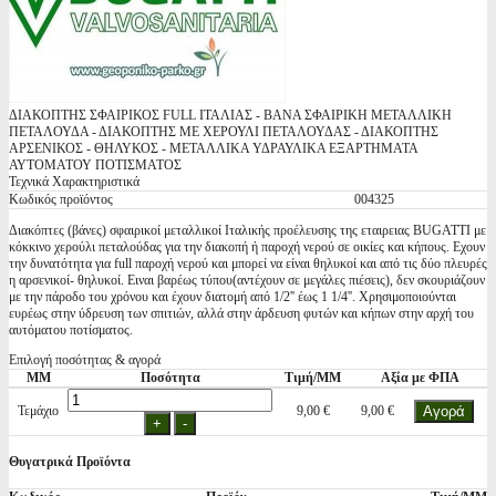
ΔΙΑΚΟΠΤΗΣ ΣΦΑΙΡΙΚΟΣ FULL ΙΤΑΛΙΑΣ - ΒΑΝΑ ΣΦΑΙΡΙΚΗ ΜΕΤΑΛΛΙΚΗ
ΠΕΤΑΛΟΥΔΑ - ΔΙΑΚΟΠΤΗΣ ME ΧΕΡΟΥΛΙ ΠΕΤΑΛΟΥΔΑΣ - ΔΙΑΚΟΠΤΗΣ
ΑΡΣΕΝΙΚΟΣ - ΘΗΛΥΚΟΣ - ΜΕΤΑΛΛΙΚΑ ΥΔΡΑΥΛΙΚΑ ΕΞΑΡΤΗΜΑΤΑ
ΑΥΤΟΜΑΤΟΥ ΠΟΤΙΣΜΑΤΟΣ
Τεχνικά Χαρακτηριστικά
Κωδικός προϊόντος
004325
Διακόπτες (βάνες) σφαιρικοί μεταλλικοί Ιταλικής προέλευσης της εταιρειας BUGATTI με
κόκκινο χερούλι πεταλούδας για την διακοπή ή παροχή νερού σε οικίες και κήπους. Εχουν
την δυνατότητα για full παροχή νερού και μπορεί να είναι θηλυκοί και από τις δύο πλευρές
η αρσενικοί- θηλυκοί. Ειναι βαρέως τύπου(αντέχουν σε μεγάλες πιέσεις), δεν σκουριάζουν
με την πάροδο του χρόνου και έχουν διατομή από 1/2'' έως 1 1/4''. Χρησιμοποιούνται
ευρέως στην ύδρευση των σπιτιών, αλλά στην άρδευση φυτών και κήπων στην αρχή του
αυτόματου ποτίσματος.
Επιλογή ποσότητας & αγορά
ΜΜ
Ποσότητα
Τιμή/ΜΜ
Αξία με ΦΠΑ
Τεμάχιο
9,00 €
9,00 €
Θυγατρικά Προϊόντα