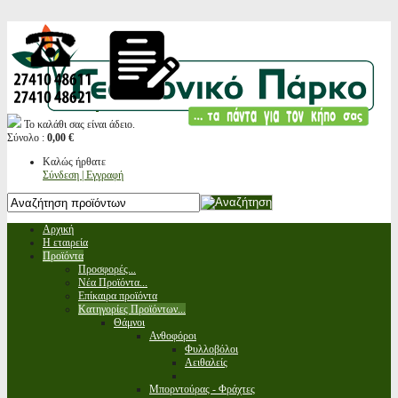
Το καλάθι σας είναι άδειο.
Σύνολο :
0,00 €
Καλώς ήρθατε
Σύνδεση | Εγγραφή
Αρχική
Η εταιρεία
Προϊόντα
Προσφορές...
Νέα Προϊόντα...
Επίκαιρα προϊόντα
Κατηγορίες Προϊόντων...
Θάμνοι
Ανθοφόροι
Φυλλοβόλοι
Αειθαλείς
Μπορντούρας - Φράχτες