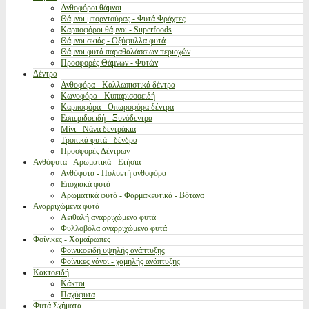
Ανθοφόροι θάμνοι
Θάμνοι μπορντούρας - Φυτά Φράχτες
Καρποφόροι θάμνοι - Superfoods
Θάμνοι σκιάς - Οξύφυλλα φυτά
Θάμνοι φυτά παραθαλάσσιων περιοχών
Προσφορές Θάμνων - Φυτών
Δέντρα
Ανθοφόρα - Καλλωπιστικά δέντρα
Κωνοφόρα - Κυπαρισσοειδή
Καρποφόρα - Οπωροφόρα δέντρα
Εσπεριδοειδή - Ξυνόδεντρα
Μίνι - Νάνα δεντράκια
Τροπικά φυτά - δένδρα
Προσφορές Δέντρων
Ανθόφυτα - Αρωματικά - Ετήσια
Ανθόφυτα - Πολυετή ανθοφόρα
Εποχιακά φυτά
Αρωματικά φυτά - Φαρμακευτικά - Βότανα
Αναρριχώμενα φυτά
Αειθαλή αναρριχώμενα φυτά
Φυλλοβόλα αναρριχώμενα φυτά
Φοίνικες - Χαμαίρωπες
Φοινικοειδή υψηλής ανάπτυξης
Φοίνικες νάνοι - χαμηλής ανάπτυξης
Κακτοειδή
Κάκτοι
Παχύφυτα
Φυτά Σχήματα