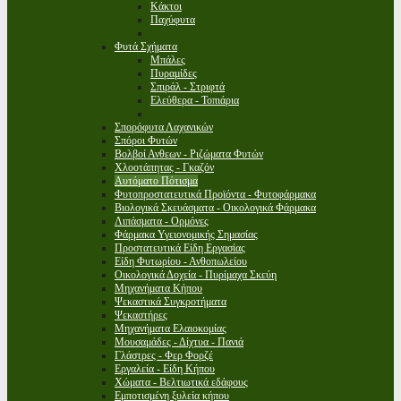
Κάκτοι
Παχύφυτα
Φυτά Σχήματα
Μπάλες
Πυραμίδες
Σπιράλ - Στριφτά
Ελεύθερα - Τοπιάρια
Σπορόφυτα Λαχανικών
Σπόροι Φυτών
Βολβοί Ανθεων - Ριζώματα Φυτών
Χλοοτάπητας - Γκαζόν
Αυτόματο Πότισμα
Φυτοπροστατευτικά Προϊόντα - Φυτοφάρμακα
Βιολογικά Σκευάσματα - Οικολογικά Φάρμακα
Λιπάσματα - Ορμόνες
Φάρμακα Υγειονομικής Σημασίας
Προστατευτικά Είδη Εργασίας
Είδη Φυτωρίου - Ανθοπωλείου
Οικολογικά Δοχεία - Πυρίμαχα Σκεύη
Μηχανήματα Κήπου
Ψεκαστικά Συγκροτήματα
Ψεκαστήρες
Μηχανήματα Ελαιοκομίας
Μουσαμάδες - Δίχτυα - Πανιά
Γλάστρες - Φερ Φορζέ
Εργαλεία - Είδη Κήπου
Χώματα - Βελτιωτικά εδάφους
Εμποτισμένη ξυλεία κήπου