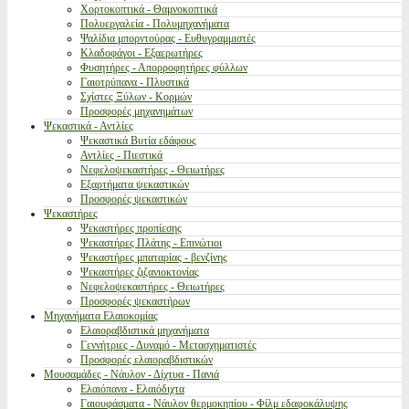
Χορτοκοπτικά - Θαμνοκοπτικά
Πολυεργαλεία - Πολυμηχανήματα
Ψαλίδια μπορντούρας - Ευθυγραμμιστές
Κλαδοφάγοι - Εξαερωτήρες
Φυσητήρες - Απορροφητήρες φύλλων
Γαιοτρύπανα - Πλυστικά
Σχίστες Ξύλων - Κορμών
Προσφορές μηχανημάτων
Ψεκαστικά - Αντλίες
Ψεκαστικά Βυτία εδάφους
Αντλίες - Πιεστικά
Νεφελοψεκαστήρες - Θειωτήρες
Εξαρτήματα ψεκαστικών
Προσφορές ψεκαστικών
Ψεκαστήρες
Ψεκαστήρες προπίεσης
Ψεκαστήρες Πλάτης - Επινώτιοι
Ψεκαστήρες μπαταρίας - βενζίνης
Ψεκαστήρες ζιζανιοκτονίας
Νεφελοψεκαστήρες - Θειωτήρες
Προσφορές ψεκαστήρων
Μηχανήματα Ελαιοκομίας
Ελαιοραβδιστικά μηχανήματα
Γεννήτριες - Δυναμό - Μετασχηματιστές
Προσφορές ελαιοραβδιστικών
Μουσαμάδες - Νάυλον - Δίχτυα - Πανιά
Ελαιόπανα - Ελαιόδιχτα
Γαιουφάσματα - Νάυλον θερμοκηπίου - Φίλμ εδαφοκάλυψης