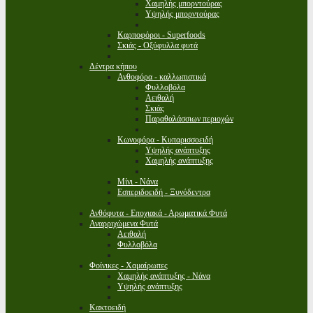
Χαμηλής μπορντούρας
Υψηλής μπορντούρας
Καρποφόροι - Superfoods
Σκιάς - Οξύφυλλα φυτά
Δέντρα κήπου
Ανθοφόρα - καλλωπιστικά
Φυλλοβόλα
Αειθαλή
Σκιάς
Παραθαλάσσιων περιοχών
Κωνοφόρα - Κυπαρισσοειδή
Υψηλής ανάπτυξης
Χαμηλής ανάπτυξης
Μίνι - Νάνα
Εσπεριδοειδή - Ξυνόδεντρα
Ανθόφυτα - Εποχιακά - Αρωματικά Φυτά
Αναρριχώμενα Φυτά
Αειθαλή
Φυλλοβόλα
Φοίνικες - Χαμαίρωπες
Χαμηλής ανάπτυξης - Νάνα
Υψηλής ανάπτυξης
Κακτοειδή