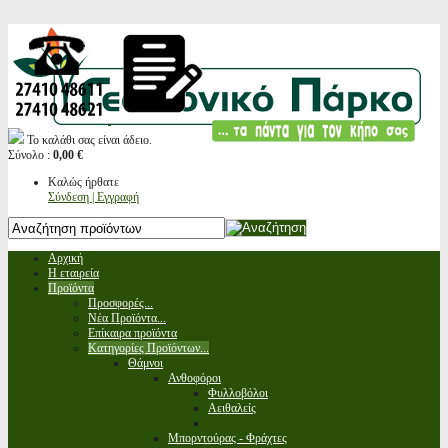
Το καλάθι σας είναι άδειο.
Σύνολο :
0,00 €
Καλώς ήρθατε
Σύνδεση | Εγγραφή
Αρχική
Η εταιρεία
Προϊόντα
Προσφορές...
Νέα Προϊόντα...
Επίκαιρα προϊόντα
Κατηγορίες Προϊόντων...
Θάμνοι
Ανθοφόροι
Φυλλοβόλοι
Αειθαλείς
Μπορντούρας - Φράχτες