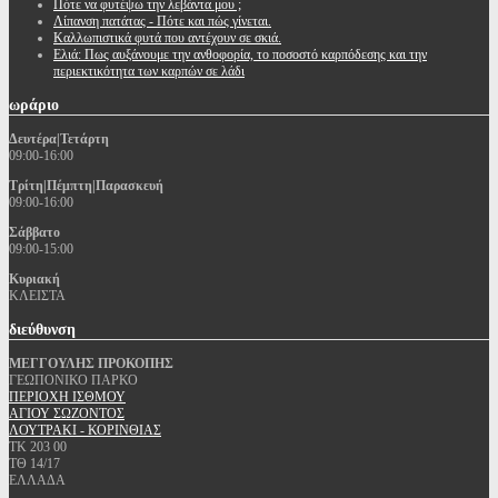
Πότε να φυτέψω την λεβάντα μου ;
Λίπανση πατάτας - Πότε και πώς γίνεται.
Καλλωπιστικά φυτά που αντέχουν σε σκιά.
Ελιά: Πως αυξάνουμε την ανθοφορία, το ποσοστό καρπόδεσης και την
περιεκτικότητα των καρπών σε λάδι
ωράριο
Δευτέρα|Τετάρτη
09:00-16:00
Τρίτη|Πέμπτη|Παρασκευή
09:00-16:00
Σάββατο
09:00-15:00
Κυριακή
ΚΛΕΙΣΤΑ
διεύθυνση
ΜΕΓΓΟΥΛΗΣ ΠΡΟΚΟΠΗΣ
ΓΕΩΠΟΝΙΚΟ ΠΑΡΚΟ
ΠΕΡΙΟΧΗ ΙΣΘΜΟΥ
ΑΓΙΟΥ ΣΩΖΟΝΤΟΣ
ΛΟΥΤΡΑΚΙ - ΚΟΡΙΝΘΙΑΣ
ΤΚ 203 00
ΤΘ 14/17
ΕΛΛΑΔΑ