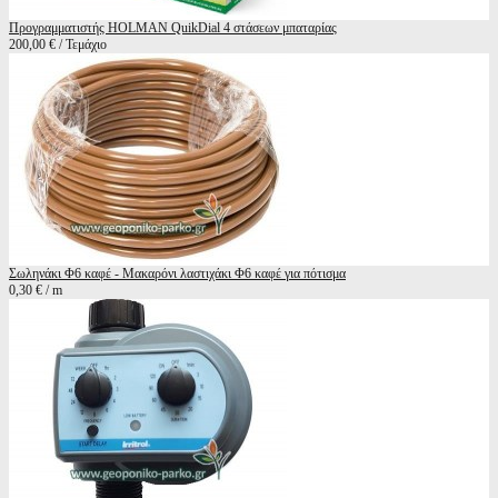
Προγραμματιστής HOLMAN QuikDial 4 στάσεων μπαταρίας
200,00 € / Τεμάχιο
Σωληνάκι Φ6 καφέ - Μακαρόνι λαστιχάκι Φ6 καφέ για πότισμα
0,30 € / m