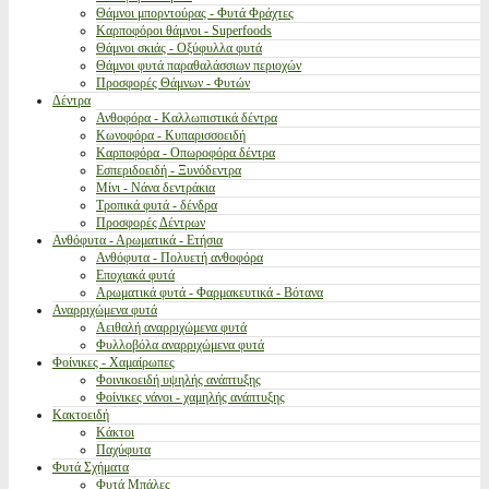
Θάμνοι μπορντούρας - Φυτά Φράχτες
Καρποφόροι θάμνοι - Superfoods
Θάμνοι σκιάς - Οξύφυλλα φυτά
Θάμνοι φυτά παραθαλάσσιων περιοχών
Προσφορές Θάμνων - Φυτών
Δέντρα
Ανθοφόρα - Καλλωπιστικά δέντρα
Κωνοφόρα - Κυπαρισσοειδή
Καρποφόρα - Οπωροφόρα δέντρα
Εσπεριδοειδή - Ξυνόδεντρα
Μίνι - Νάνα δεντράκια
Τροπικά φυτά - δένδρα
Προσφορές Δέντρων
Ανθόφυτα - Αρωματικά - Ετήσια
Ανθόφυτα - Πολυετή ανθοφόρα
Εποχιακά φυτά
Αρωματικά φυτά - Φαρμακευτικά - Βότανα
Αναρριχώμενα φυτά
Αειθαλή αναρριχώμενα φυτά
Φυλλοβόλα αναρριχώμενα φυτά
Φοίνικες - Χαμαίρωπες
Φοινικοειδή υψηλής ανάπτυξης
Φοίνικες νάνοι - χαμηλής ανάπτυξης
Κακτοειδή
Κάκτοι
Παχύφυτα
Φυτά Σχήματα
Φυτά Μπάλες