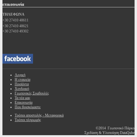
επικοινωνία
ΤΗΛΕΦΩΝΑ
+30 27410 48611
+30 27410 48621
+30 27410 49302
Αρχική
Η εταιρεία
Προϊόντα
Χονδρική
Γεωπονικές Συμβουλές
Τα νέα μας
Επικοινωνία
Που βρισκόμαστε
Τρόποι αποστολής - Μεταφορικά
Τρόποι πληρωμής
©2014 Γεωπονικό Πάρκο
Σχεδίαση & Υλοποίηση DataQube