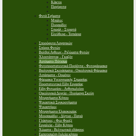
Κάκτοι
Παχύφυτα
Φυτά Σχήματα
Μπάλες
Πυραμίδες
Σπιράλ - Στριφτά
Ελεύθερα - Τοπιάρια
Σπορόφυτα Λαχανικών
Σπόροι Φυτών
Βολβοί Ανθεων - Ριζώματα Φυτών
Χλοοτάπητας - Γκαζόν
Αυτόματο Πότισμα
Φυτοπροστατευτικά Προϊόντα - Φυτοφάρμακα
Βιολογικά Σκευάσματα - Οικολογικά Φάρμακα
Λιπάσματα - Ορμόνες
Φάρμακα Υγειονομικής Σημασίας
Προστατευτικά Είδη Εργασίας
Είδη Φυτωρίου - Ανθοπωλείου
Οικολογικά Δοχεία - Πυρίμαχα Σκεύη
Μηχανήματα Κήπου
Ψεκαστικά Συγκροτήματα
Ψεκαστήρες
Μηχανήματα Ελαιοκομίας
Μουσαμάδες - Δίχτυα - Πανιά
Γλάστρες - Φερ Φορζέ
Εργαλεία - Είδη Κήπου
Χώματα - Βελτιωτικά εδάφους
Εμποτισμένη ξυλεία κήπου