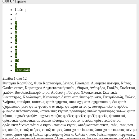
8,00 € / Τεμάχιο
Πρώτη
<
1
2
3
4
5
6
7
8
9
10
>
Τελευταία
Σελίδα 1 από 12
Φυτώρια Κορινθίας, Φυτά Καρποφόρα, Δέντρα, Γλάστρες, Αυτόματο πότισμα, Κήπος,
Garden center, Κηποτεχνία Αρχιτεκτονική τοπίου, Θάμνοι, Ανθοφόρα, Γκαζόν, Συνθετικό,
γκαζόν, Βότσαλα,Ελαφρόπετρα, Αρδευση, Γάστρες, Χλοοκοπτικά, Σκαπτικά,
Ψεκαστήρες, Κλαδοφάγοι, Κωνοφόρα, Λιπάσματα, Φυτοφάρμακα, Εσπεριδοειδή, Ξυλεία,
Σχήματα, τοπιάρια, τοπιαρια, φυτά σχήματα, φυτα σχηματα, σχηματοποιημένα φυτά,
σχηματοποιημενα φυτα, φυτώρια αττικής, φυτωρια αττικης, φυτωρια πελοπονησσου,
φυτωρια πελοπονησσου, κατασκευές κήπων, προσφορές φυτών, προσφορες φυτων, φυτά
κήπου, μηχανές γκαζόν, μηχανες γκαζον, φρέζες, φρεζες, φρέζα, φρεζα, ψεκαστικά,
αρδευτικά, αρδευτικα, αυτόματο πότισμα, αυτοματο ποτισμα, αρδευτικά δίκτυα,
αρδευτικα δικτυα, πότισμα κήπου, ποτισμα κηπου, αυτόματα ποτιστικά, μπέκ, μπεκ, ποπ
απ, πόπ άπ, εκτοξευτήρες, εκτοξευτηρες, λάστιχα ποτίσματος, λαστιχα ποτισματος, κέντρα
κήπου, εμποτισμένη ξυλεία, εμποτισμενη ξυλεια, ξυλεία κήπου, ξυλεια κηπου, πέργκολες,