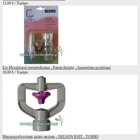
12,00 € / Τεμάχιο
Σετ Μεταλλικοί ταχυσύνδεσμοι - Ρακόρ βρύσης - Ακροφύσιο μεταλλικό
18,00 € / Τεμάχιο
Μικροεκτοξευτήρας μέσης ακτίνας - NELSON R10T - TURBO