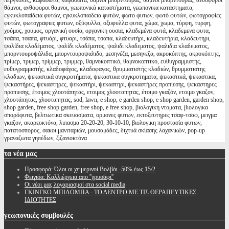
περγκολες, καφασωτά, καφασωτα, θάμνοι μπορντούρας, θαμνοι μπορντουρας, ανθοφόροι
θάμνοι, ανθοφοροι θαμνοι, γεωπονικά καταστήματα, γεωπονικα καταστηματα,
εγκυκλοπαίδεια φυτών, εγκυκλοπαιδεια φυτών, φωτο φυτων, φωτό φυτών, φωτογραφίες
φυτών, φωτογραφιες φυτων, οξύφυλλα, οξυφυλλα φυτα, χώμα, χωμα, τύρφη, τυρφη,
χούμος, χουμος, οργανική ουσία, οργανικη ουσια, κλαδεμένα φυτά, κλαδεμενα φυτα,
τσάπα, τσαπα, φτυάρι, φτυαρι, τσάπα, τσαπα, κλαδευτήρι, κλαδευτήρια, κλαδευτηρι,
ψαλίδια κλαδέματος, ψαλίδι κλαδέματος, ψαλιδι κλαδεματος, ψαλιδια κλαδεματος,
μπορντουροψάλιδα, μπορντουροψαλιδο, μεσηνέζα, μεσηνεζα, ακροκόπτης, ακροκόπτης,
τρίμερ, τριμερ, τρίμμερ, τριμμερ, θαμνοκοπτικό, θαμνοκοπτικο, ευθυγραμμιστης,
ευθυγραμμιστής, κλαδοφάγος, κλαδοφαγος, θρυμματιστής κλαδιών, θρυμματιστης
κλαδιων, ψεκαστικά συγκροτήματα, ψεκαστικα συγκροτηματα, ψεκαστικά, ψεκαστικα,
ψεκαστήρες, ψεκαστηρες, ψεκαστήρι, ψεκαστηρι, ψεκαστήρες προπίεσης, ψεκαστηρες
προπιεσης, έτοιμος χλοοτάπητας, ετοιμος χλοοταπητας, έτοιμο γκαζόν, ετοιμο γκαζον,
χλοοτάπητας, χλοοταπητας, sod, lawn, e shop, e garden shop, e shop garden, garden shop,
shop garden, free shop garden, free shop, e free shop, βιολογικη ντοματα, βιολογικα
σπορόφυτα, βελτιωτικα σκευασματα, ορμονες φυτων, εκτοξευτηρες τσαφ-τσαφ, μειγμα
γκαζον, ακαρεοκτόνα, λιπασμα 20-20-20, 30-10-10, βιολογικη προστασία φυτων,
πατατοσπορος, σακοι μανιταριών, μουσαμάδες, διχτυά σκίασης λαχανικών, pop-up
γραναζωτα γηπέδων, ζιζανιοκτόνα
τα
νέα μας
Προσφορά: Όλοι οι χειμερινοί Βολβόι -50% έως 15/2
Φειγιόα: Καλλιέργεια απο ''χρυσάφι''
Oι νέοι μας λογαριασμοί στα social media
ΓΚΙΝΓΚΟ ΜΠΙΛΟΜΠΑ - ΤΟ ΔΕΝΤΡΟ ΜΕ ΤΙΣ ΘΕΡΑΠΕΥΤΙΚΕΣ
ΙΔΙΟΤΗΤΕΣ
γεωπονικές
συμβουλές