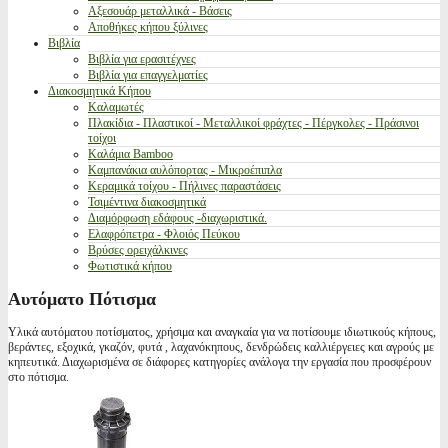
Αξεσουάρ μεταλλικά - Βάσεις
Αποθήκες κήπου ξύλινες
Βιβλία
Βιβλία για ερασιτέχνες
Βιβλία για επαγγελματίες
Διακοσμητικά Κήπου
Καλαμωτές
Πλακίδια - Πλαστικοί - Μεταλλικοί φράχτες - Πέργκολες - Πράσινοι
τοίχοι
Καλάμια Bamboo
Καμπανάκια αυλόπορτας - Μικροέπιπλα
Κεραμικά τοίχου - Πήλινες παραστάσεις
Τσιμέντινα διακοσμητικά
Διαμόρφωση εδάφους -διαχωριστικά.
Ελαφρόπετρα - Φλοιός Πεύκου
Βρύσες ορειχάλκινες
Φωτιστικά κήπου
Αυτόματο Πότισμα
Υλικά αυτόματου ποτίσματος, χρήσιμα και αναγκαία για να ποτίσουμε ιδιωτικούς κήπους,
βεράντες, εξοχικά, γκαζόν, φυτά , λαχανόκηπους, δενδρώδεις καλλιέργειες και αγρούς με
κηπευτικά. Διαχωρισμένα σε διάφορες κατηγορίες ανάλογα την εργασία που προσφέρουν
στο πότισμα.