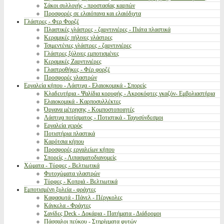
Σάκοι συλλογής - προστασίας καρπών
Προσφορές σε ελαιόπανα και ελαιόδιχτα
Γλάστρες - Φερ Φορζέ
Πλαστικές γλάστρες - ζαρντινιέρες - Πιάτα πλαστικά
Κεραμικές πήλινες γλάστρες
Τσιμεντένιες γλάστρες - ζαρντινιέρες
Γλάστρες ξύλινες εμποτισμένες
Κεραμικές Ζαρντινιέρες
Γλαστροθήκες - Φέρ φορζέ
Προσφορές γλαστρών
Εργαλεία κήπου - Λάστιχα - Ελαιοκομικά - Σπορείς
Κλαδευτήρια - Ψαλίδια κορυφής - Ακροκόφτες γκαζόν- Εμβολιαστήρια
Ελαιοκομικά - Καρποσυλλέκτες
Όργανα μέτρησης - Κομποστοποιητές
Λάστιχα ποτίσματος - Ποτιστικά - Ταχυσύνδεσμοι
Εργαλεία χειρός
Ποτιστήρια πλαστικά
Καρότσια κήπου
Προσφορές εργαλείων κήπου
Σπορείς - Λιπασματοδιανομείς
Χώματα - Τύρφες - Βελτιωτικά
Φυτοχώματα γλαστρών
Τύρφες - Κοπριά - Βελτιωτικά
Εμποτισμένη ξυλεία - φράχτες
Καφασωτά - Πάνελ - Πέργκολες
Κάγκελα - Φράχτες
Σανίδες Deck - Δοκάρια - Πατήματα - Διάδρομοι
Πάσσαλοι πεύκου - Στηρίγματα φυτών