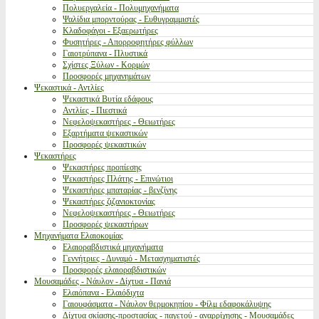
Πολυεργαλεία - Πολυμηχανήματα
Ψαλίδια μπορντούρας - Ευθυγραμμιστές
Κλαδοφάγοι - Εξαερωτήρες
Φυσητήρες - Απορροφητήρες φύλλων
Γαιοτρύπανα - Πλυστικά
Σχίστες Ξύλων - Κορμών
Προσφορές μηχανημάτων
Ψεκαστικά - Αντλίες
Ψεκαστικά Βυτία εδάφους
Αντλίες - Πιεστικά
Νεφελοψεκαστήρες - Θειωτήρες
Εξαρτήματα ψεκαστικών
Προσφορές ψεκαστικών
Ψεκαστήρες
Ψεκαστήρες προπίεσης
Ψεκαστήρες Πλάτης - Επινώτιοι
Ψεκαστήρες μπαταρίας - βενζίνης
Ψεκαστήρες ζιζανιοκτονίας
Νεφελοψεκαστήρες - Θειωτήρες
Προσφορές ψεκαστήρων
Μηχανήματα Ελαιοκομίας
Ελαιοραβδιστικά μηχανήματα
Γεννήτριες - Δυναμό - Μετασχηματιστές
Προσφορές ελαιοραβδιστικών
Μουσαμάδες - Νάυλον - Δίχτυα - Πανιά
Ελαιόπανα - Ελαιόδιχτα
Γαιουφάσματα - Νάυλον θερμοκηπίου - Φίλμ εδαφοκάλυψης
Δίχτυα σκίασης-προστασίας - παγετού - αναρρίχησης - Μουσαμάδες