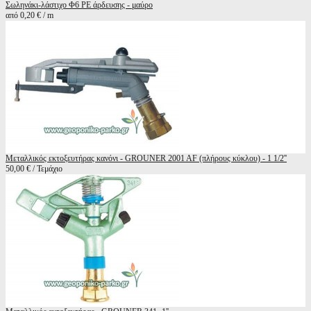
Σωληνάκι-λάστιχο Φ6 ΡΕ άρδευσης - μαύρο
από 0,20 € / m
Μεταλλικός εκτοξευτήρας κανόνι - GROUNER 2001 AF (πλήρους κύκλου) - 1 1/2''
50,00 € / Τεμάχιο