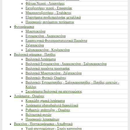
Φίλτρα Νερού - Λιπαντήρες
Εκτοξευτήρες νερού - Επιφανείας
Μικροεκτοξευτήρες - Σταλάκτες
Εξαρτήματα συνδεσμολογίας μεταλλικά
Προσφορές αυτόματου ποτίσματος
Φυτοφάρμακα
Μυκητοκτόνα
Εντομοκτόνα - Ακαρεοκτόνα
Ερασιτεχνικά Φυτοπροστατευτικά Προιόντα
Ζιζανιοκτόνα
Σαλιγκαροκτόνα - Κοχλιοκτόνα
Βιολογικά φάρμακα - Παγίδες
Βιολογικά Λιπάσματα
Βιολογικά Εντομοκτόνα - Ακαρεοκτόνα - Σαλιγκαροκτόνα
Βιολογικά προιόντα προστασίας
Βιολογικά Μυκητοκτόνα - Ζιζανιοκτόνα
Βιολογικές Φυτικές Ορμόνες
Βιολογικές Εντομοπαγίδες - Σαλιγκαροπαγίδες - Παγίδες ερπετών -
Κόλλες
Σκευάσματα βιολογικά για απεντομώσεις
Λιπάσματα - Ορμόνες
Κοκκώδη χημικά λιπάσματα
Λιπάσματα υδατοδιαλυτά διαφυλλικά
Ρυθμιστές ανάπτυξης - Ορμόνες
Βελτιωτικά φυτών
Προσφορές λιπασμάτων
Βιοκτόνα - Ποντικοφάρμακα - Απωθητικά
Υγρά απεντομώσεων - Σπρέυ καπνογόνα