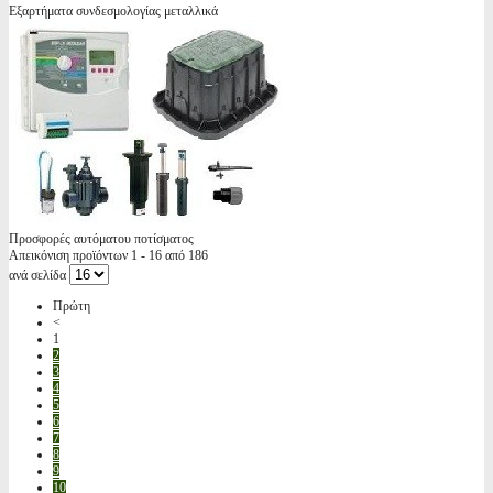
Εξαρτήματα συνδεσμολογίας μεταλλικά
Προσφορές αυτόματου ποτίσματος
Απεικόνιση προϊόντων 1 - 16 από 186
ανά σελίδα
Πρώτη
<
1
2
3
4
5
6
7
8
9
10