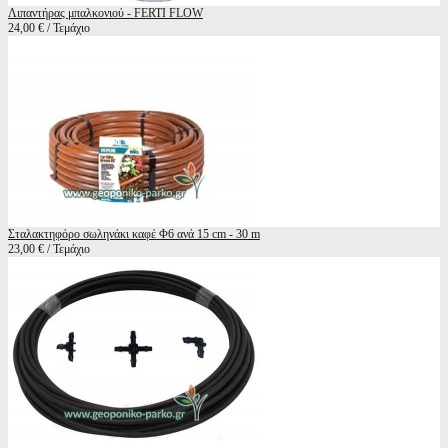
Λιπαντήρας μπαλκονιού - FERTI FLOW
24,00 € / Τεμάχιο
Σταλακτηφόρο σωληνάκι καφέ Φ6 ανά 15 cm - 30 m
23,00 € / Τεμάχιο