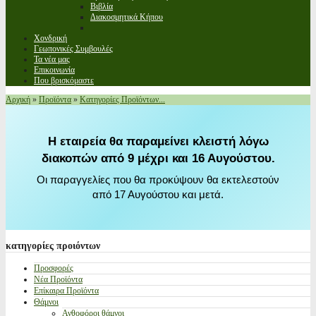
Βιβλία
Διακοσμητικά Κήπου
Χονδρική
Γεωπονικές Συμβουλές
Τα νέα μας
Επικοινωνία
Που βρισκόμαστε
Αρχική
»
Προϊόντα
»
Κατηγορίες Προϊόντων...
Η εταιρεία θα παραμείνει κλειστή λόγω
διακοπών από 9 μέχρι και 16 Αυγούστου.
Οι παραγγελίες που θα προκύψουν θα εκτελεστούν
από 17 Αυγούστου και μετά.
κατηγορίες
προιόντων
Προσφορές
Νέα Προϊόντα
Επίκαιρα Προϊόντα
Θάμνοι
Ανθοφόροι θάμνοι