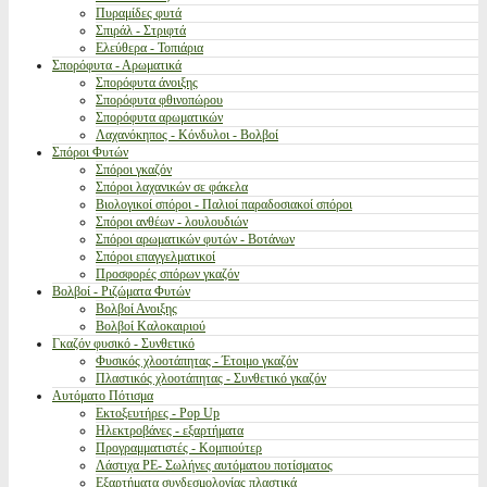
Πυραμίδες φυτά
Σπιράλ - Στριφτά
Ελεύθερα - Τοπιάρια
Σπορόφυτα - Αρωματικά
Σπορόφυτα άνοιξης
Σπορόφυτα φθινοπώρου
Σπορόφυτα αρωματικών
Λαχανόκηπος - Κόνδυλοι - Βολβοί
Σπόροι Φυτών
Σπόροι γκαζόν
Σπόροι λαχανικών σε φάκελα
Βιολογικοί σπόροι - Παλιοί παραδοσιακοί σπόροι
Σπόροι ανθέων - λουλουδιών
Σπόροι αρωματικών φυτών - Βοτάνων
Σπόροι επαγγελματικοί
Προσφορές σπόρων γκαζόν
Βολβοί - Ριζώματα Φυτών
Βολβοί Ανοιξης
Βολβοί Καλοκαιριού
Γκαζόν φυσικό - Συνθετικό
Φυσικός χλοοτάπητας - Έτοιμο γκαζόν
Πλαστικός χλοοτάπητας - Συνθετικό γκαζόν
Αυτόματο Πότισμα
Εκτοξευτήρες - Pop Up
Ηλεκτροβάνες - εξαρτήματα
Προγραμματιστές - Κομπιούτερ
Λάστιχα PE- Σωλήνες αυτόματου ποτίσματος
Εξαρτήματα συνδεσμολογίας πλαστικά