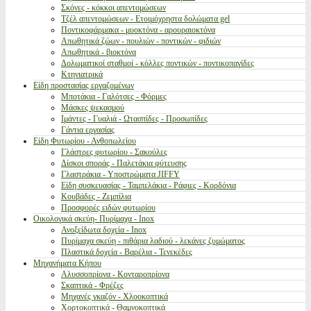
Σκόνες - κόκκοι απεντομώσεων
Τζέλ απεντομώσεων - Ετοιμόχρηστα δολώματα gel
Ποντικοφάρμακα - μυοκτόνα - αρουραιοκτόνα
Απωθητικά ζώων - πουλιών - ποντικών - φιδιών
Απωθητικά - βιοκτόνα
Δολωματικοί σταθμοί - κόλλες ποντικών - ποντικοπαγίδες
Κτηνιατρικά
Είδη προστασίας εργαζομένων
Μποτάκια - Γαλότσες - Φόρμες
Μάσκες ψεκασμού
Ιμάντες - Γυαλιά - Ωτασπίδες - Προσωπίδες
Γάντια εργασίας
Είδη Φυτωρίου - Ανθοπωλείου
Γλάστρες φυτωρίου - Σακούλες
Δίσκοι σποράς - Παλετάκια φύτευσης
Γλαστράκια - Υποστρώματα JIFFY
Είδη συσκευασίας - Ταμπελάκια - Ράφιες - Κορδόνια
Κουβάδες - Ζεμπίλια
Προσφορές ειδών φυτωρίου
Οικολογικά σκεύη- Πυρίμαχα - Inox
Ανοξείδωτα δοχεία - Inox
Πυρίμαχα σκεύη - πιθάρια λαδιού - λεκάνες ζυμώματος
Πλαστικά δοχεία - Βαρέλια - Τενεκέδες
Μηχανήματα Κήπου
Αλυσσοπρίονα - Κονταροπρίονα
Σκαπτικά - Φρέζες
Μηχανές γκαζόν - Χλοοκοπτικά
Χορτοκοπτικά - Θαμνοκοπτικά