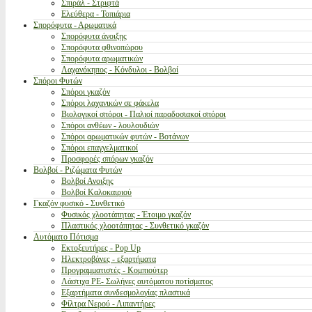
Σπιράλ - Στριφτά
Ελεύθερα - Τοπιάρια
Σπορόφυτα - Αρωματικά
Σπορόφυτα άνοιξης
Σπορόφυτα φθινοπώρου
Σπορόφυτα αρωματικών
Λαχανόκηπος - Κόνδυλοι - Βολβοί
Σπόροι Φυτών
Σπόροι γκαζόν
Σπόροι λαχανικών σε φάκελα
Βιολογικοί σπόροι - Παλιοί παραδοσιακοί σπόροι
Σπόροι ανθέων - λουλουδιών
Σπόροι αρωματικών φυτών - Βοτάνων
Σπόροι επαγγελματικοί
Προσφορές σπόρων γκαζόν
Βολβοί - Ριζώματα Φυτών
Βολβοί Ανοιξης
Βολβοί Καλοκαιριού
Γκαζόν φυσικό - Συνθετικό
Φυσικός χλοοτάπητας - Έτοιμο γκαζόν
Πλαστικός χλοοτάπητας - Συνθετικό γκαζόν
Αυτόματο Πότισμα
Εκτοξευτήρες - Pop Up
Ηλεκτροβάνες - εξαρτήματα
Προγραμματιστές - Κομπιούτερ
Λάστιχα PE- Σωλήνες αυτόματου ποτίσματος
Εξαρτήματα συνδεσμολογίας πλαστικά
Φίλτρα Νερού - Λιπαντήρες