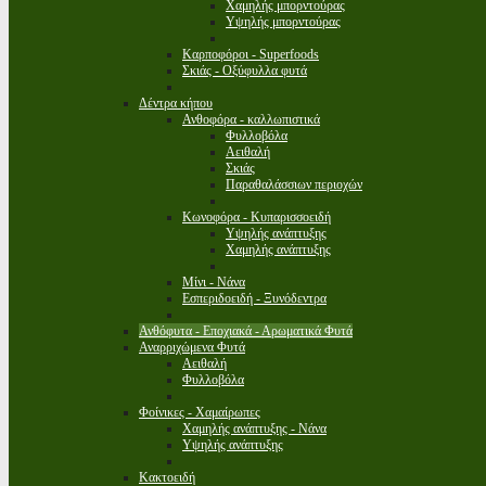
Χαμηλής μπορντούρας
Υψηλής μπορντούρας
Καρποφόροι - Superfoods
Σκιάς - Οξύφυλλα φυτά
Δέντρα κήπου
Ανθοφόρα - καλλωπιστικά
Φυλλοβόλα
Αειθαλή
Σκιάς
Παραθαλάσσιων περιοχών
Κωνοφόρα - Κυπαρισσοειδή
Υψηλής ανάπτυξης
Χαμηλής ανάπτυξης
Μίνι - Νάνα
Εσπεριδοειδή - Ξυνόδεντρα
Ανθόφυτα - Εποχιακά - Αρωματικά Φυτά
Αναρριχώμενα Φυτά
Αειθαλή
Φυλλοβόλα
Φοίνικες - Χαμαίρωπες
Χαμηλής ανάπτυξης - Νάνα
Υψηλής ανάπτυξης
Κακτοειδή