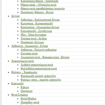
Καρποφόροι θάμνοι - Superfoods
Θάμνοι σκιάς - Οξύφυλλα φυτά
Θάμνοι φυτά παραθαλάσσιων περιοχών
Προσφορές Θάμνων - Φυτών
Δέντρα
Ανθοφόρα - Καλλωπιστικά δέντρα
Κωνοφόρα - Κυπαρισσοειδή
Καρποφόρα - Οπωροφόρα δέντρα
Εσπεριδοειδή - Ξυνόδεντρα
Μίνι - Νάνα δεντράκια
Τροπικά φυτά - δένδρα
Προσφορές Δέντρων
Ανθόφυτα - Αρωματικά - Ετήσια
Ανθόφυτα - Πολυετή ανθοφόρα
Εποχιακά φυτά
Αρωματικά φυτά - Φαρμακευτικά - Βότανα
Αναρριχώμενα φυτά
Αειθαλή αναρριχώμενα φυτά
Φυλλοβόλα αναρριχώμενα φυτά
Φοίνικες - Χαμαίρωπες
Φοινικοειδή υψηλής ανάπτυξης
Φοίνικες νάνοι - χαμηλής ανάπτυξης
Κακτοειδή
Κάκτοι
Παχύφυτα
Φυτά Σχήματα
Φυτά Μπάλες
Πυραμίδες φυτά