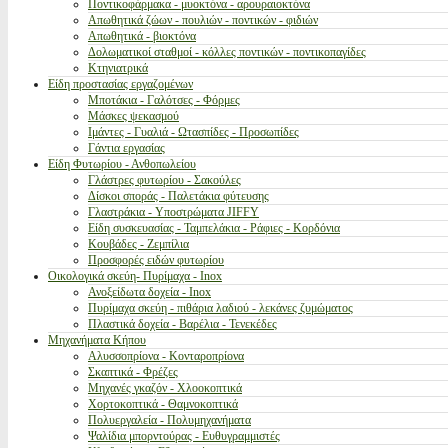
Ποντικοφάρμακα - μυοκτόνα - αρουραιοκτόνα
Απωθητικά ζώων - πουλιών - ποντικών - φιδιών
Απωθητικά - βιοκτόνα
Δολωματικοί σταθμοί - κόλλες ποντικών - ποντικοπαγίδες
Κτηνιατρικά
Είδη προστασίας εργαζομένων
Μποτάκια - Γαλότσες - Φόρμες
Μάσκες ψεκασμού
Ιμάντες - Γυαλιά - Ωτασπίδες - Προσωπίδες
Γάντια εργασίας
Είδη Φυτωρίου - Ανθοπωλείου
Γλάστρες φυτωρίου - Σακούλες
Δίσκοι σποράς - Παλετάκια φύτευσης
Γλαστράκια - Υποστρώματα JIFFY
Είδη συσκευασίας - Ταμπελάκια - Ράφιες - Κορδόνια
Κουβάδες - Ζεμπίλια
Προσφορές ειδών φυτωρίου
Οικολογικά σκεύη- Πυρίμαχα - Inox
Ανοξείδωτα δοχεία - Inox
Πυρίμαχα σκεύη - πιθάρια λαδιού - λεκάνες ζυμώματος
Πλαστικά δοχεία - Βαρέλια - Τενεκέδες
Μηχανήματα Κήπου
Αλυσσοπρίονα - Κονταροπρίονα
Σκαπτικά - Φρέζες
Μηχανές γκαζόν - Χλοοκοπτικά
Χορτοκοπτικά - Θαμνοκοπτικά
Πολυεργαλεία - Πολυμηχανήματα
Ψαλίδια μπορντούρας - Ευθυγραμμιστές