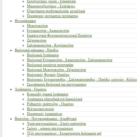
Εκτοξευτήρες νερού - Επιφανείας
Μικροεκτοξευτήρες - Σταλάκτες
Εξαρτήματα συνδεσμολογίας μεταλλικά
Προσφορές αυτόματου ποτίσματος
Φυτοφάρμακα
Μυκητοκτόνα
Εντομοκτόνα - Ακαρεοκτόνα
Ερασιτεχνικά Φυτοπροστατευτικά Προιόντα
Ζιζανιοκτόνα
Σαλιγκαροκτόνα - Κοχλιοκτόνα
Βιολογικά φάρμακα - Παγίδες
Βιολογικά Λιπάσματα
Βιολογικά Εντομοκτόνα - Ακαρεοκτόνα - Σαλιγκαροκτόνα
Βιολογικά προιόντα προστασίας
Βιολογικά Μυκητοκτόνα - Ζιζανιοκτόνα
Βιολογικές Φυτικές Ορμόνες
Βιολογικές Εντομοπαγίδες - Σαλιγκαροπαγίδες - Παγίδες ερπετών - Κόλλε
Σκευάσματα βιολογικά για απεντομώσεις
Λιπάσματα - Ορμόνες
Κοκκώδη χημικά λιπάσματα
Λιπάσματα υδατοδιαλυτά διαφυλλικά
Ρυθμιστές ανάπτυξης - Ορμόνες
Βελτιωτικά φυτών
Προσφορές λιπασμάτων
Βιοκτόνα - Ποντικοφάρμακα - Απωθητικά
Υγρά απεντομώσεων - Σπρέυ καπνογόνα
Σκόνες - κόκκοι απεντομώσεων
Τζέλ απεντομώσεων - Ετοιμόχρηστα δολώματα gel