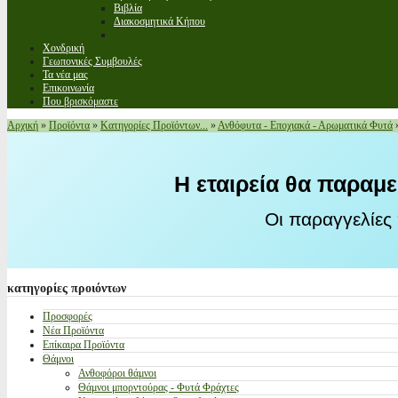
Βιβλία
Διακοσμητικά Κήπου
Χονδρική
Γεωπονικές Συμβουλές
Τα νέα μας
Επικοινωνία
Που βρισκόμαστε
Αρχική
»
Προϊόντα
»
Κατηγορίες Προϊόντων...
»
Ανθόφυτα - Εποχιακά - Αρωματικά Φυτά
Η εταιρεία θα παραμε
Οι παραγγελίες
κατηγορίες
προιόντων
Προσφορές
Νέα Προϊόντα
Επίκαιρα Προϊόντα
Θάμνοι
Ανθοφόροι θάμνοι
Θάμνοι μπορντούρας - Φυτά Φράχτες