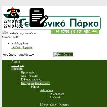
Το καλάθι σας είναι άδειο.
Σύνολο :
0,00 €
Καλώς ήρθατε
Σύνδεση | Εγγραφή
Αρχική
Η εταιρεία
Προϊόντα
Προσφορές...
Νέα Προϊόντα...
Επίκαιρα προϊόντα
Κατηγορίες Προϊόντων...
Θάμνοι
Ανθοφόροι
Φυλλοβόλοι
Αειθαλείς
Μπορντούρας - Φράχτες