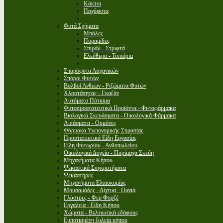
Κάκτοι
Παχύφυτα
Φυτά Σχήματα
Μπάλες
Πυραμίδες
Σπιράλ - Στριφτά
Ελεύθερα - Τοπιάρια
Σπορόφυτα Λαχανικών
Σπόροι Φυτών
Βολβοί Ανθεων - Ριζώματα Φυτών
Χλοοτάπητας - Γκαζόν
Αυτόματο Πότισμα
Φυτοπροστατευτικά Προϊόντα - Φυτοφάρμακα
Βιολογικά Σκευάσματα - Οικολογικά Φάρμακα
Λιπάσματα - Ορμόνες
Φάρμακα Υγειονομικής Σημασίας
Προστατευτικά Είδη Εργασίας
Είδη Φυτωρίου - Ανθοπωλείου
Οικολογικά Δοχεία - Πυρίμαχα Σκεύη
Μηχανήματα Κήπου
Ψεκαστικά Συγκροτήματα
Ψεκαστήρες
Μηχανήματα Ελαιοκομίας
Μουσαμάδες - Δίχτυα - Πανιά
Γλάστρες - Φερ Φορζέ
Εργαλεία - Είδη Κήπου
Χώματα - Βελτιωτικά εδάφους
Εμποτισμένη ξυλεία κήπου