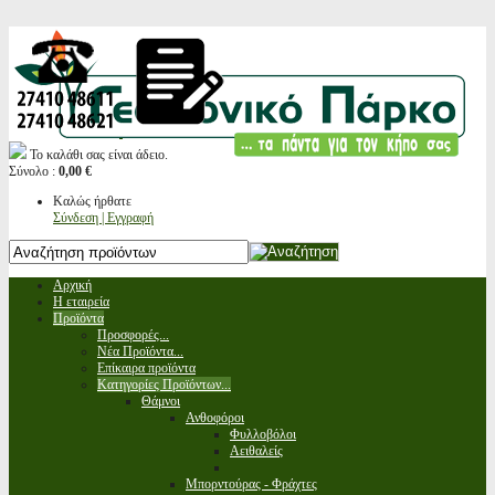
Το καλάθι σας είναι άδειο.
Σύνολο :
0,00 €
Καλώς ήρθατε
Σύνδεση | Εγγραφή
Αρχική
Η εταιρεία
Προϊόντα
Προσφορές...
Νέα Προϊόντα...
Επίκαιρα προϊόντα
Κατηγορίες Προϊόντων...
Θάμνοι
Ανθοφόροι
Φυλλοβόλοι
Αειθαλείς
Μπορντούρας - Φράχτες