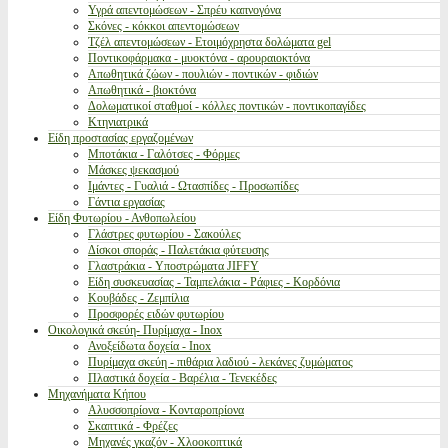
Υγρά απεντομώσεων - Σπρέυ καπνογόνα
Σκόνες - κόκκοι απεντομώσεων
Τζέλ απεντομώσεων - Ετοιμόχρηστα δολώματα gel
Ποντικοφάρμακα - μυοκτόνα - αρουραιοκτόνα
Απωθητικά ζώων - πουλιών - ποντικών - φιδιών
Απωθητικά - βιοκτόνα
Δολωματικοί σταθμοί - κόλλες ποντικών - ποντικοπαγίδες
Κτηνιατρικά
Είδη προστασίας εργαζομένων
Μποτάκια - Γαλότσες - Φόρμες
Μάσκες ψεκασμού
Ιμάντες - Γυαλιά - Ωτασπίδες - Προσωπίδες
Γάντια εργασίας
Είδη Φυτωρίου - Ανθοπωλείου
Γλάστρες φυτωρίου - Σακούλες
Δίσκοι σποράς - Παλετάκια φύτευσης
Γλαστράκια - Υποστρώματα JIFFY
Είδη συσκευασίας - Ταμπελάκια - Ράφιες - Κορδόνια
Κουβάδες - Ζεμπίλια
Προσφορές ειδών φυτωρίου
Οικολογικά σκεύη- Πυρίμαχα - Inox
Ανοξείδωτα δοχεία - Inox
Πυρίμαχα σκεύη - πιθάρια λαδιού - λεκάνες ζυμώματος
Πλαστικά δοχεία - Βαρέλια - Τενεκέδες
Μηχανήματα Κήπου
Αλυσσοπρίονα - Κονταροπρίονα
Σκαπτικά - Φρέζες
Μηχανές γκαζόν - Χλοοκοπτικά