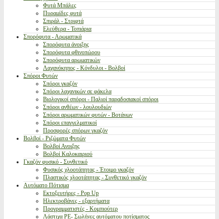
Φυτά Μπάλες
Πυραμίδες φυτά
Σπιράλ - Στριφτά
Ελεύθερα - Τοπιάρια
Σπορόφυτα - Αρωματικά
Σπορόφυτα άνοιξης
Σπορόφυτα φθινοπώρου
Σπορόφυτα αρωματικών
Λαχανόκηπος - Κόνδυλοι - Βολβοί
Σπόροι Φυτών
Σπόροι γκαζόν
Σπόροι λαχανικών σε φάκελα
Βιολογικοί σπόροι - Παλιοί παραδοσιακοί σπόροι
Σπόροι ανθέων - λουλουδιών
Σπόροι αρωματικών φυτών - Βοτάνων
Σπόροι επαγγελματικοί
Προσφορές σπόρων γκαζόν
Βολβοί - Ριζώματα Φυτών
Βολβοί Ανοιξης
Βολβοί Καλοκαιριού
Γκαζόν φυσικό - Συνθετικό
Φυσικός χλοοτάπητας - Έτοιμο γκαζόν
Πλαστικός χλοοτάπητας - Συνθετικό γκαζόν
Αυτόματο Πότισμα
Εκτοξευτήρες - Pop Up
Ηλεκτροβάνες - εξαρτήματα
Προγραμματιστές - Κομπιούτερ
Λάστιχα PE- Σωλήνες αυτόματου ποτίσματος