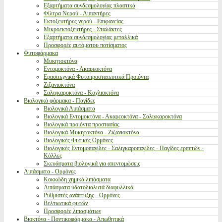
Εξαρτήματα συνδεσμολογίας πλαστικά
Φίλτρα Νερού - Λιπαντήρες
Εκτοξευτήρες νερού - Επιφανείας
Μικροεκτοξευτήρες - Σταλάκτες
Εξαρτήματα συνδεσμολογίας μεταλλικά
Προσφορές αυτόματου ποτίσματος
Φυτοφάρμακα
Μυκητοκτόνα
Εντομοκτόνα - Ακαρεοκτόνα
Ερασιτεχνικά Φυτοπροστατευτικά Προιόντα
Ζιζανιοκτόνα
Σαλιγκαροκτόνα - Κοχλιοκτόνα
Βιολογικά φάρμακα - Παγίδες
Βιολογικά Λιπάσματα
Βιολογικά Εντομοκτόνα - Ακαρεοκτόνα - Σαλιγκαροκτόνα
Βιολογικά προιόντα προστασίας
Βιολογικά Μυκητοκτόνα - Ζιζανιοκτόνα
Βιολογικές Φυτικές Ορμόνες
Βιολογικές Εντομοπαγίδες - Σαλιγκαροπαγίδες - Παγίδες ερπετών -
Κόλλες
Σκευάσματα βιολογικά για απεντομώσεις
Λιπάσματα - Ορμόνες
Κοκκώδη χημικά λιπάσματα
Λιπάσματα υδατοδιαλυτά διαφυλλικά
Ρυθμιστές ανάπτυξης - Ορμόνες
Βελτιωτικά φυτών
Προσφορές λιπασμάτων
Βιοκτόνα - Ποντικοφάρμακα - Απωθητικά