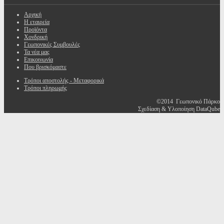
Αρχική
Η εταιρεία
Προϊόντα
Χονδρική
Γεωπονικές Συμβουλές
Τα νέα μας
Επικοινωνία
Που βρισκόμαστε
Τρόποι αποστολής - Μεταφορικά
Τρόποι πληρωμής
©2014 Γεωπονικό Πάρκο
Σχεδίαση & Υλοποίηση DataQube