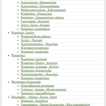
Χορτοκοπτικά - Θαμνοκοπτικά
Πολυεργαλεία - Πολυμηχανήματα
Ψαλίδια μπορντούρας - Ευθυγραμμιστές
Κλαδοφάγοι - Εξαερωτήρες
Φυσητήρες - Απορροφητήρες φύλλων
Γαιοτρύπανα - Πλυστικά
Σχίστες Ξύλων - Κορμών
Προσφορές μηχανημάτων
Ψεκαστικά - Αντλίες
Ψεκαστικά Βυτία εδάφους
Αντλίες - Πιεστικά
Νεφελοψεκαστήρες - Θειωτήρες
Εξαρτήματα ψεκαστικών
Προσφορές ψεκαστικών
Ψεκαστήρες
Ψεκαστήρες προπίεσης
Ψεκαστήρες Πλάτης - Επινώτιοι
Ψεκαστήρες μπαταρίας - βενζίνης
Ψεκαστήρες ζιζανιοκτονίας
Νεφελοψεκαστήρες - Θειωτήρες
Προσφορές ψεκαστήρων
Μηχανήματα Ελαιοκομίας
Ελαιοραβδιστικά μηχανήματα
Γεννήτριες - Δυναμό - Μετασχηματιστές
Προσφορές ελαιοραβδιστικών
Μουσαμάδες - Νάυλον - Δίχτυα - Πανιά
Ελαιόπανα - Ελαιόδιχτα
Γαιουφάσματα - Νάυλον θερμοκηπίου - Φίλμ εδαφοκάλυψης