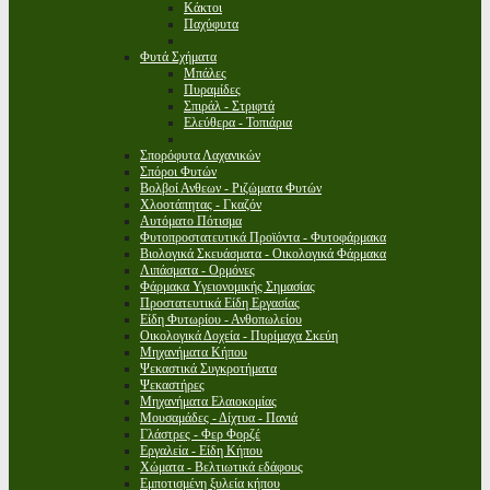
Κάκτοι
Παχύφυτα
Φυτά Σχήματα
Μπάλες
Πυραμίδες
Σπιράλ - Στριφτά
Ελεύθερα - Τοπιάρια
Σπορόφυτα Λαχανικών
Σπόροι Φυτών
Βολβοί Ανθεων - Ριζώματα Φυτών
Χλοοτάπητας - Γκαζόν
Αυτόματο Πότισμα
Φυτοπροστατευτικά Προϊόντα - Φυτοφάρμακα
Βιολογικά Σκευάσματα - Οικολογικά Φάρμακα
Λιπάσματα - Ορμόνες
Φάρμακα Υγειονομικής Σημασίας
Προστατευτικά Είδη Εργασίας
Είδη Φυτωρίου - Ανθοπωλείου
Οικολογικά Δοχεία - Πυρίμαχα Σκεύη
Μηχανήματα Κήπου
Ψεκαστικά Συγκροτήματα
Ψεκαστήρες
Μηχανήματα Ελαιοκομίας
Μουσαμάδες - Δίχτυα - Πανιά
Γλάστρες - Φερ Φορζέ
Εργαλεία - Είδη Κήπου
Χώματα - Βελτιωτικά εδάφους
Εμποτισμένη ξυλεία κήπου