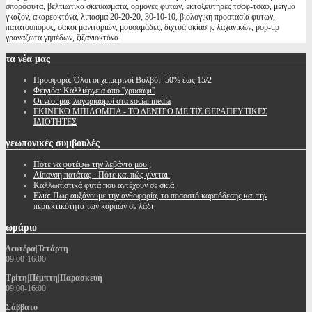
σπορόφυτα, βελτιωτικα σκευασματα, ορμονες φυτων, εκτοξευτηρες τσαφ-τσαφ, μειγμα
γκαζον, ακαρεοκτόνα, λιπασμα 20-20-20, 30-10-10, βιολογικη προστασία φυτων,
πατατοσπορος, σακοι μανιταριών, μουσαμάδες, διχτυά σκίασης λαχανικών, pop-up
γραναζωτα γηπέδων, ζιζανιοκτόνα
τα
νέα μας
Προσφορά: Όλοι οι χειμερινοί Βολβόι -50% έως 15/2
Φειγιόα: Καλλιέργεια απο ''χρυσάφι''
Oι νέοι μας λογαριασμοί στα social media
ΓΚΙΝΓΚΟ ΜΠΙΛΟΜΠΑ - ΤΟ ΔΕΝΤΡΟ ΜΕ ΤΙΣ ΘΕΡΑΠΕΥΤΙΚΕΣ
ΙΔΙΟΤΗΤΕΣ
γεωπονικές
συμβουλές
Πότε να φυτέψω την λεβάντα μου ;
Λίπανση πατάτας - Πότε και πώς γίνεται.
Καλλωπιστικά φυτά που αντέχουν σε σκιά.
Ελιά: Πως αυξάνουμε την ανθοφορία, το ποσοστό καρπόδεσης και την
περιεκτικότητα των καρπών σε λάδι
ωράριο
Δευτέρα|Τετάρτη
09:00-16:00
Τρίτη|Πέμπτη|Παρασκευή
09:00-16:00
Σάββατο