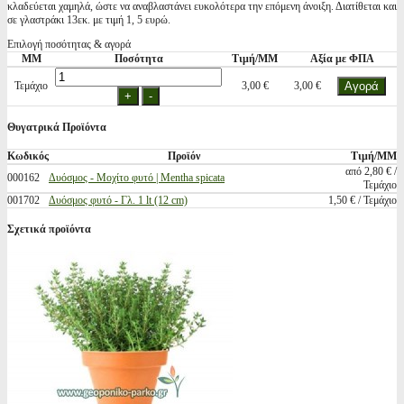
κλαδεύεται χαμηλά, ώστε να αναβλαστάνει ευκολότερα την επόμενη άνοιξη. Διατίθεται και
σε γλαστράκι 13εκ. με τιμή 1, 5 ευρώ.
Επιλογή ποσότητας & αγορά
ΜΜ
Ποσότητα
Τιμή/ΜΜ
Αξία με ΦΠΑ
Τεμάχιο
3,00 €
3,00 €
Θυγατρικά Προϊόντα
Κωδικός
Προϊόν
Τιμή/ΜΜ
από 2,80 € /
000162
Δυόσμος - Μοχίτο φυτό | Mentha spicata
Τεμάχιο
001702
Δυόσμος φυτό - Γλ. 1 lt (12 cm)
1,50 € / Τεμάχιο
Σχετικά προϊόντα