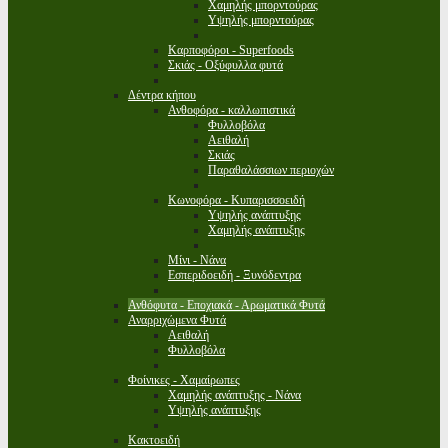
Χαμηλής μπορντούρας
Υψηλής μπορντούρας
Καρποφόροι - Superfoods
Σκιάς - Οξύφυλλα φυτά
Δέντρα κήπου
Ανθοφόρα - καλλωπιστικά
Φυλλοβόλα
Αειθαλή
Σκιάς
Παραθαλάσσιων περιοχών
Κωνοφόρα - Κυπαρισσοειδή
Υψηλής ανάπτυξης
Χαμηλής ανάπτυξης
Μίνι - Νάνα
Εσπεριδοειδή - Ξυνόδεντρα
Ανθόφυτα - Εποχιακά - Αρωματικά Φυτά
Αναρριχώμενα Φυτά
Αειθαλή
Φυλλοβόλα
Φοίνικες - Χαμαίρωπες
Χαμηλής ανάπτυξης - Νάνα
Υψηλής ανάπτυξης
Κακτοειδή