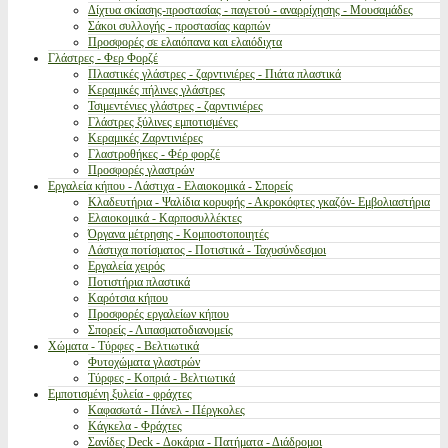
Δίχτυα σκίασης-προστασίας - παγετού - αναρρίχησης - Μουσαμάδες
Σάκοι συλλογής - προστασίας καρπών
Προσφορές σε ελαιόπανα και ελαιόδιχτα
Γλάστρες - Φερ Φορζέ
Πλαστικές γλάστρες - ζαρντινιέρες - Πιάτα πλαστικά
Κεραμικές πήλινες γλάστρες
Τσιμεντένιες γλάστρες - ζαρντινιέρες
Γλάστρες ξύλινες εμποτισμένες
Κεραμικές Ζαρντινιέρες
Γλαστροθήκες - Φέρ φορζέ
Προσφορές γλαστρών
Εργαλεία κήπου - Λάστιχα - Ελαιοκομικά - Σπορείς
Κλαδευτήρια - Ψαλίδια κορυφής - Ακροκόφτες γκαζόν- Εμβολιαστήρια
Ελαιοκομικά - Καρποσυλλέκτες
Όργανα μέτρησης - Κομποστοποιητές
Λάστιχα ποτίσματος - Ποτιστικά - Ταχυσύνδεσμοι
Εργαλεία χειρός
Ποτιστήρια πλαστικά
Καρότσια κήπου
Προσφορές εργαλείων κήπου
Σπορείς - Λιπασματοδιανομείς
Χώματα - Τύρφες - Βελτιωτικά
Φυτοχώματα γλαστρών
Τύρφες - Κοπριά - Βελτιωτικά
Εμποτισμένη ξυλεία - φράχτες
Καφασωτά - Πάνελ - Πέργκολες
Κάγκελα - Φράχτες
Σανίδες Deck - Δοκάρια - Πατήματα - Διάδρομοι