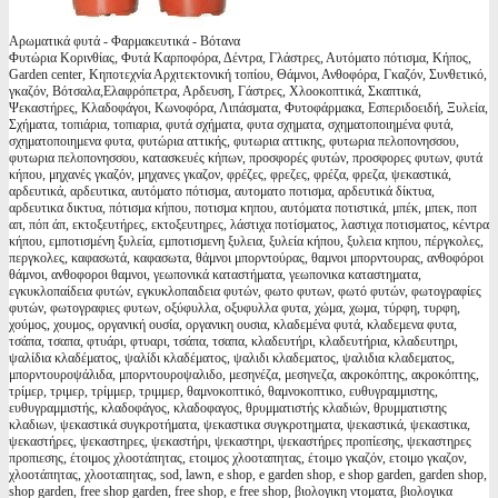
Αρωματικά φυτά - Φαρμακευτικά - Βότανα
Φυτώρια Κορινθίας, Φυτά Καρποφόρα, Δέντρα, Γλάστρες, Αυτόματο πότισμα, Κήπος,
Garden center, Κηποτεχνία Αρχιτεκτονική τοπίου, Θάμνοι, Ανθοφόρα, Γκαζόν, Συνθετικό,
γκαζόν, Βότσαλα,Ελαφρόπετρα, Αρδευση, Γάστρες, Χλοοκοπτικά, Σκαπτικά,
Ψεκαστήρες, Κλαδοφάγοι, Κωνοφόρα, Λιπάσματα, Φυτοφάρμακα, Εσπεριδοειδή, Ξυλεία,
Σχήματα, τοπιάρια, τοπιαρια, φυτά σχήματα, φυτα σχηματα, σχηματοποιημένα φυτά,
σχηματοποιημενα φυτα, φυτώρια αττικής, φυτωρια αττικης, φυτωρια πελοπονησσου,
φυτωρια πελοπονησσου, κατασκευές κήπων, προσφορές φυτών, προσφορες φυτων, φυτά
κήπου, μηχανές γκαζόν, μηχανες γκαζον, φρέζες, φρεζες, φρέζα, φρεζα, ψεκαστικά,
αρδευτικά, αρδευτικα, αυτόματο πότισμα, αυτοματο ποτισμα, αρδευτικά δίκτυα,
αρδευτικα δικτυα, πότισμα κήπου, ποτισμα κηπου, αυτόματα ποτιστικά, μπέκ, μπεκ, ποπ
απ, πόπ άπ, εκτοξευτήρες, εκτοξευτηρες, λάστιχα ποτίσματος, λαστιχα ποτισματος, κέντρα
κήπου, εμποτισμένη ξυλεία, εμποτισμενη ξυλεια, ξυλεία κήπου, ξυλεια κηπου, πέργκολες,
περγκολες, καφασωτά, καφασωτα, θάμνοι μπορντούρας, θαμνοι μπορντουρας, ανθοφόροι
θάμνοι, ανθοφοροι θαμνοι, γεωπονικά καταστήματα, γεωπονικα καταστηματα,
εγκυκλοπαίδεια φυτών, εγκυκλοπαιδεια φυτών, φωτο φυτων, φωτό φυτών, φωτογραφίες
φυτών, φωτογραφιες φυτων, οξύφυλλα, οξυφυλλα φυτα, χώμα, χωμα, τύρφη, τυρφη,
χούμος, χουμος, οργανική ουσία, οργανικη ουσια, κλαδεμένα φυτά, κλαδεμενα φυτα,
τσάπα, τσαπα, φτυάρι, φτυαρι, τσάπα, τσαπα, κλαδευτήρι, κλαδευτήρια, κλαδευτηρι,
ψαλίδια κλαδέματος, ψαλίδι κλαδέματος, ψαλιδι κλαδεματος, ψαλιδια κλαδεματος,
μπορντουροψάλιδα, μπορντουροψαλιδο, μεσηνέζα, μεσηνεζα, ακροκόπτης, ακροκόπτης,
τρίμερ, τριμερ, τρίμμερ, τριμμερ, θαμνοκοπτικό, θαμνοκοπτικο, ευθυγραμμιστης,
ευθυγραμμιστής, κλαδοφάγος, κλαδοφαγος, θρυμματιστής κλαδιών, θρυμματιστης
κλαδιων, ψεκαστικά συγκροτήματα, ψεκαστικα συγκροτηματα, ψεκαστικά, ψεκαστικα,
ψεκαστήρες, ψεκαστηρες, ψεκαστήρι, ψεκαστηρι, ψεκαστήρες προπίεσης, ψεκαστηρες
προπιεσης, έτοιμος χλοοτάπητας, ετοιμος χλοοταπητας, έτοιμο γκαζόν, ετοιμο γκαζον,
χλοοτάπητας, χλοοταπητας, sod, lawn, e shop, e garden shop, e shop garden, garden shop,
shop garden, free shop garden, free shop, e free shop, βιολογικη ντοματα, βιολογικα