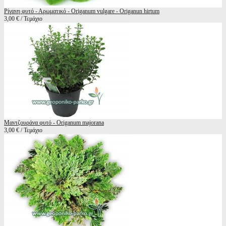
Ρίγανη φυτό - Αρωματικό - Origanum vulgare - Origanun hirtum
3,00 € / Τεμάχιο
Μαντζουράνα φυτό - Origanum majorana
3,00 € / Τεμάχιο