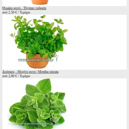
Θυμάρι φυτό - Thymus vulgaris
από 2,50 € / Τεμάχιο
Δυόσμος - Μοχίτο φυτό | Mentha spicata
από 2,80 € / Τεμάχιο