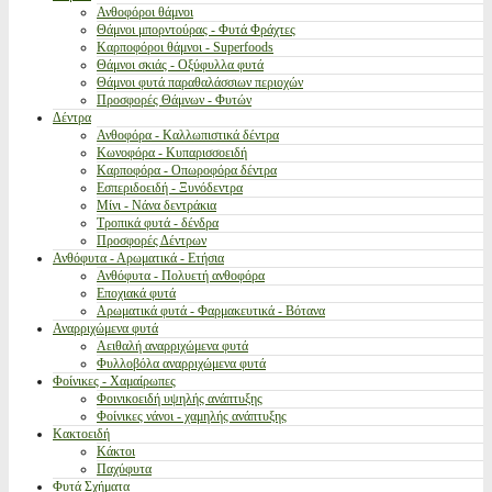
Ανθοφόροι θάμνοι
Θάμνοι μπορντούρας - Φυτά Φράχτες
Καρποφόροι θάμνοι - Superfoods
Θάμνοι σκιάς - Οξύφυλλα φυτά
Θάμνοι φυτά παραθαλάσσιων περιοχών
Προσφορές Θάμνων - Φυτών
Δέντρα
Ανθοφόρα - Καλλωπιστικά δέντρα
Κωνοφόρα - Κυπαρισσοειδή
Καρποφόρα - Οπωροφόρα δέντρα
Εσπεριδοειδή - Ξυνόδεντρα
Μίνι - Νάνα δεντράκια
Τροπικά φυτά - δένδρα
Προσφορές Δέντρων
Ανθόφυτα - Αρωματικά - Ετήσια
Ανθόφυτα - Πολυετή ανθοφόρα
Εποχιακά φυτά
Αρωματικά φυτά - Φαρμακευτικά - Βότανα
Αναρριχώμενα φυτά
Αειθαλή αναρριχώμενα φυτά
Φυλλοβόλα αναρριχώμενα φυτά
Φοίνικες - Χαμαίρωπες
Φοινικοειδή υψηλής ανάπτυξης
Φοίνικες νάνοι - χαμηλής ανάπτυξης
Κακτοειδή
Κάκτοι
Παχύφυτα
Φυτά Σχήματα