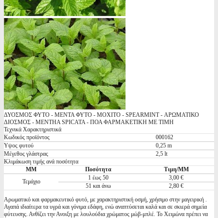
ΔΥΟΣΜΟΣ ΦΥΤΟ - ΜΕΝΤΑ ΦΥΤΟ - ΜΟΧΙΤΟ - SPEARMINT - ΑΡΩΜΑΤΙΚΟ
ΔΙΟΣΜΟΣ - MENTHA SPICATA - ΠΟΑ ΦΑΡΜΑΚΕΤΙΚΗ ΜΕ ΤΙΜΗ
Τεχνικά Χαρακτηριστικά
Κωδικός προϊόντος
000162
Υψος φυτού
0,25 m
Μέγεθος γλάστρας
2,5 lt
Κλιμάκωση τιμής ανά ποσότητα
ΜΜ
Ποσότητα
Τιμη/ΜΜ
1 έως 50
3,00 €
Τεμάχιο
51 και άνω
2,80 €
Αρωματικό και φαρμακευτικό φυτό, με χαρακτηριστική οσμή, χρήσιμο στην μαγειρική .
Αγαπά ιδιαίτερα τα υγρά και γόνιμα εδάφη, ενώ αναπτύσεται καλά και σε σκιερά σημεία
φύτευσης. Ανθίζει την Ανοιξη με λουλούδια χρώματος μώβ-μπλέ. Το Χειμώνα πρέπει να