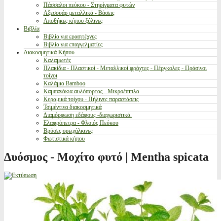
Πάσσαλοι πεύκου - Στηρίγματα φυτών
Αξεσουάρ μεταλλικά - Βάσεις
Αποθήκες κήπου ξύλινες
Βιβλία
Βιβλία για ερασιτέχνες
Βιβλία για επαγγελματίες
Διακοσμητικά Κήπου
Καλαμωτές
Πλακίδια - Πλαστικοί - Μεταλλικοί φράχτες - Πέργκολες - Πράσινοι
τοίχοι
Καλάμια Bamboo
Καμπανάκια αυλόπορτας - Μικροέπιπλα
Κεραμικά τοίχου - Πήλινες παραστάσεις
Τσιμέντινα διακοσμητικά
Διαμόρφωση εδάφους -διαχωριστικά.
Ελαφρόπετρα - Φλοιός Πεύκου
Βρύσες ορειχάλκινες
Φωτιστικά κήπου
Δυόσμος - Μοχίτο φυτό | Mentha spicata