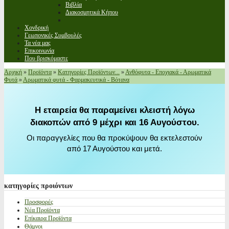
Βιβλία
Διακοσμητικά Κήπου
Χονδρική
Γεωπονικές Συμβουλές
Τα νέα μας
Επικοινωνία
Που βρισκόμαστε
Αρχική
»
Προϊόντα
»
Κατηγορίες Προϊόντων...
»
Ανθόφυτα - Εποχιακά - Αρωματικά
Φυτά
»
Αρωματικά φυτά - Φαρμακευτικά - Βότανα
Η εταιρεία θα παραμείνει κλειστή λόγω
διακοπών από 9 μέχρι και 16 Αυγούστου.
Οι παραγγελίες που θα προκύψουν θα εκτελεστούν
από 17 Αυγούστου και μετά.
κατηγορίες
προιόντων
Προσφορές
Νέα Προϊόντα
Επίκαιρα Προϊόντα
Θάμνοι