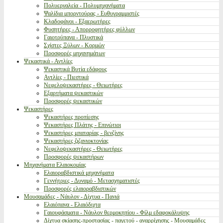
Πολυεργαλεία - Πολυμηχανήματα
Ψαλίδια μπορντούρας - Ευθυγραμμιστές
Κλαδοφάγοι - Εξαερωτήρες
Φυσητήρες - Απορροφητήρες φύλλων
Γαιοτρύπανα - Πλυστικά
Σχίστες Ξύλων - Κορμών
Προσφορές μηχανημάτων
Ψεκαστικά - Αντλίες
Ψεκαστικά Βυτία εδάφους
Αντλίες - Πιεστικά
Νεφελοψεκαστήρες - Θειωτήρες
Εξαρτήματα ψεκαστικών
Προσφορές ψεκαστικών
Ψεκαστήρες
Ψεκαστήρες προπίεσης
Ψεκαστήρες Πλάτης - Επινώτιοι
Ψεκαστήρες μπαταρίας - βενζίνης
Ψεκαστήρες ζιζανιοκτονίας
Νεφελοψεκαστήρες - Θειωτήρες
Προσφορές ψεκαστήρων
Μηχανήματα Ελαιοκομίας
Ελαιοραβδιστικά μηχανήματα
Γεννήτριες - Δυναμό - Μετασχηματιστές
Προσφορές ελαιοραβδιστικών
Μουσαμάδες - Νάυλον - Δίχτυα - Πανιά
Ελαιόπανα - Ελαιόδιχτα
Γαιουφάσματα - Νάυλον θερμοκηπίου - Φίλμ εδαφοκάλυψης
Δίχτυα σκίασης-προστασίας - παγετού - αναρρίχησης - Μουσαμάδες