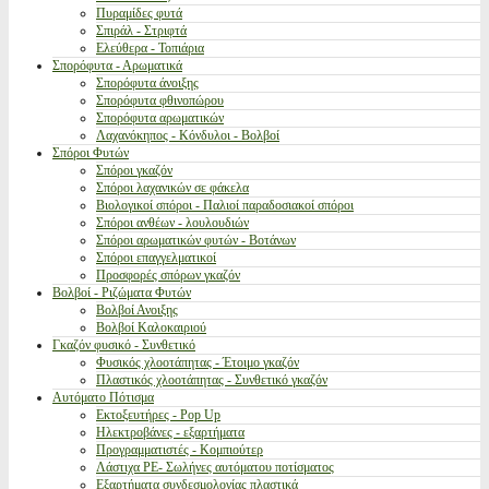
Πυραμίδες φυτά
Σπιράλ - Στριφτά
Ελεύθερα - Τοπιάρια
Σπορόφυτα - Αρωματικά
Σπορόφυτα άνοιξης
Σπορόφυτα φθινοπώρου
Σπορόφυτα αρωματικών
Λαχανόκηπος - Κόνδυλοι - Βολβοί
Σπόροι Φυτών
Σπόροι γκαζόν
Σπόροι λαχανικών σε φάκελα
Βιολογικοί σπόροι - Παλιοί παραδοσιακοί σπόροι
Σπόροι ανθέων - λουλουδιών
Σπόροι αρωματικών φυτών - Βοτάνων
Σπόροι επαγγελματικοί
Προσφορές σπόρων γκαζόν
Βολβοί - Ριζώματα Φυτών
Βολβοί Ανοιξης
Βολβοί Καλοκαιριού
Γκαζόν φυσικό - Συνθετικό
Φυσικός χλοοτάπητας - Έτοιμο γκαζόν
Πλαστικός χλοοτάπητας - Συνθετικό γκαζόν
Αυτόματο Πότισμα
Εκτοξευτήρες - Pop Up
Ηλεκτροβάνες - εξαρτήματα
Προγραμματιστές - Κομπιούτερ
Λάστιχα PE- Σωλήνες αυτόματου ποτίσματος
Εξαρτήματα συνδεσμολογίας πλαστικά