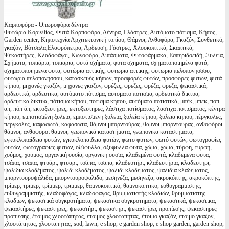
Καρποφόρα - Οπωροφόρα δέντρα
Φυτώρια Κορινθίας, Φυτά Καρποφόρα, Δέντρα, Γλάστρες, Αυτόματο πότισμα, Κήπος,
Garden center, Κηποτεχνία Αρχιτεκτονική τοπίου, Θάμνοι, Ανθοφόρα, Γκαζόν, Συνθετικό,
γκαζόν, Βότσαλα,Ελαφρόπετρα, Αρδευση, Γάστρες, Χλοοκοπτικά, Σκαπτικά,
Ψεκαστήρες, Κλαδοφάγοι, Κωνοφόρα, Λιπάσματα, Φυτοφάρμακα, Εσπεριδοειδή, Ξυλεία,
Σχήματα, τοπιάρια, τοπιαρια, φυτά σχήματα, φυτα σχηματα, σχηματοποιημένα φυτά,
σχηματοποιημενα φυτα, φυτώρια αττικής, φυτωρια αττικης, φυτωρια πελοπονησσου,
φυτωρια πελοπονησσου, κατασκευές κήπων, προσφορές φυτών, προσφορες φυτων, φυτά
κήπου, μηχανές γκαζόν, μηχανες γκαζον, φρέζες, φρεζες, φρέζα, φρεζα, ψεκαστικά,
αρδευτικά, αρδευτικα, αυτόματο πότισμα, αυτοματο ποτισμα, αρδευτικά δίκτυα,
αρδευτικα δικτυα, πότισμα κήπου, ποτισμα κηπου, αυτόματα ποτιστικά, μπέκ, μπεκ, ποπ
απ, πόπ άπ, εκτοξευτήρες, εκτοξευτηρες, λάστιχα ποτίσματος, λαστιχα ποτισματος, κέντρα
κήπου, εμποτισμένη ξυλεία, εμποτισμενη ξυλεια, ξυλεία κήπου, ξυλεια κηπου, πέργκολες,
περγκολες, καφασωτά, καφασωτα, θάμνοι μπορντούρας, θαμνοι μπορντουρας, ανθοφόροι
θάμνοι, ανθοφοροι θαμνοι, γεωπονικά καταστήματα, γεωπονικα καταστηματα,
εγκυκλοπαίδεια φυτών, εγκυκλοπαιδεια φυτών, φωτο φυτων, φωτό φυτών, φωτογραφίες
φυτών, φωτογραφιες φυτων, οξύφυλλα, οξυφυλλα φυτα, χώμα, χωμα, τύρφη, τυρφη,
χούμος, χουμος, οργανική ουσία, οργανικη ουσια, κλαδεμένα φυτά, κλαδεμενα φυτα,
τσάπα, τσαπα, φτυάρι, φτυαρι, τσάπα, τσαπα, κλαδευτήρι, κλαδευτήρια, κλαδευτηρι,
ψαλίδια κλαδέματος, ψαλίδι κλαδέματος, ψαλιδι κλαδεματος, ψαλιδια κλαδεματος,
μπορντουροψάλιδα, μπορντουροψαλιδο, μεσηνέζα, μεσηνεζα, ακροκόπτης, ακροκόπτης,
τρίμερ, τριμερ, τρίμμερ, τριμμερ, θαμνοκοπτικό, θαμνοκοπτικο, ευθυγραμμιστης,
ευθυγραμμιστής, κλαδοφάγος, κλαδοφαγος, θρυμματιστής κλαδιών, θρυμματιστης
κλαδιων, ψεκαστικά συγκροτήματα, ψεκαστικα συγκροτηματα, ψεκαστικά, ψεκαστικα,
ψεκαστήρες, ψεκαστηρες, ψεκαστήρι, ψεκαστηρι, ψεκαστήρες προπίεσης, ψεκαστηρες
προπιεσης, έτοιμος χλοοτάπητας, ετοιμος χλοοταπητας, έτοιμο γκαζόν, ετοιμο γκαζον,
χλοοτάπητας, χλοοταπητας, sod, lawn, e shop, e garden shop, e shop garden, garden shop,