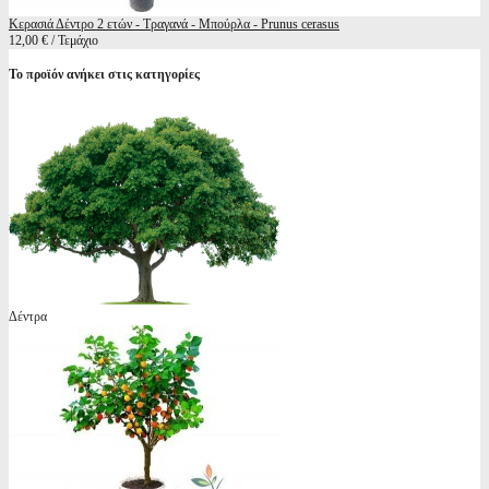
Κερασιά Δέντρο 2 ετών - Τραγανά - Μπούρλα - Prunus cerasus
12,00 € / Τεμάχιο
Το προϊόν ανήκει στις κατηγορίες
Δέντρα