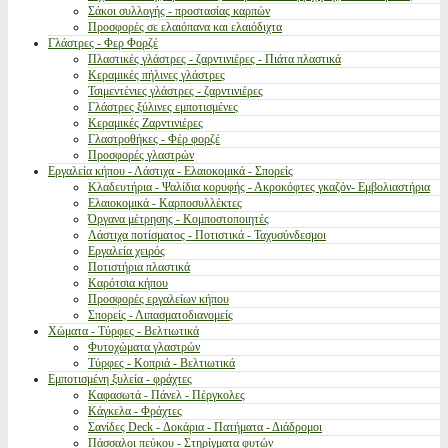
Σάκοι συλλογής - προστασίας καρπών
Προσφορές σε ελαιόπανα και ελαιόδιχτα
Γλάστρες - Φερ Φορζέ
Πλαστικές γλάστρες - ζαρντινιέρες - Πιάτα πλαστικά
Κεραμικές πήλινες γλάστρες
Τσιμεντένιες γλάστρες - ζαρντινιέρες
Γλάστρες ξύλινες εμποτισμένες
Κεραμικές Ζαρντινιέρες
Γλαστροθήκες - Φέρ φορζέ
Προσφορές γλαστρών
Εργαλεία κήπου - Λάστιχα - Ελαιοκομικά - Σπορείς
Κλαδευτήρια - Ψαλίδια κορυφής - Ακροκόφτες γκαζόν- Εμβολιαστήρια
Ελαιοκομικά - Καρποσυλλέκτες
Όργανα μέτρησης - Κομποστοποιητές
Λάστιχα ποτίσματος - Ποτιστικά - Ταχυσύνδεσμοι
Εργαλεία χειρός
Ποτιστήρια πλαστικά
Καρότσια κήπου
Προσφορές εργαλείων κήπου
Σπορείς - Λιπασματοδιανομείς
Χώματα - Τύρφες - Βελτιωτικά
Φυτοχώματα γλαστρών
Τύρφες - Κοπριά - Βελτιωτικά
Εμποτισμένη ξυλεία - φράχτες
Καφασωτά - Πάνελ - Πέργκολες
Κάγκελα - Φράχτες
Σανίδες Deck - Δοκάρια - Πατήματα - Διάδρομοι
Πάσσαλοι πεύκου - Στηρίγματα φυτών