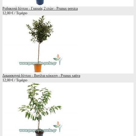
Ροδακινιά δέντρο - Γιαρμάς 2 ετών - Prunus persica
12,00 € / Τεμάχιο
Δαμασκηνιά δέντρο - Βανίλια κόκκινη - Prunus sativa
12,00 € / Τεμάχιο