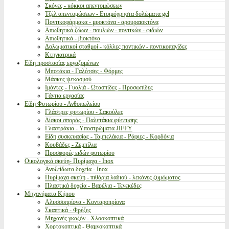
Σκόνες - κόκκοι απεντομώσεων
Τζέλ απεντομώσεων - Ετοιμόχρηστα δολώματα gel
Ποντικοφάρμακα - μυοκτόνα - αρουραιοκτόνα
Απωθητικά ζώων - πουλιών - ποντικών - φιδιών
Απωθητικά - βιοκτόνα
Δολωματικοί σταθμοί - κόλλες ποντικών - ποντικοπαγίδες
Κτηνιατρικά
Είδη προστασίας εργαζομένων
Μποτάκια - Γαλότσες - Φόρμες
Μάσκες ψεκασμού
Ιμάντες - Γυαλιά - Ωτασπίδες - Προσωπίδες
Γάντια εργασίας
Είδη Φυτωρίου - Ανθοπωλείου
Γλάστρες φυτωρίου - Σακούλες
Δίσκοι σποράς - Παλετάκια φύτευσης
Γλαστράκια - Υποστρώματα JIFFY
Είδη συσκευασίας - Ταμπελάκια - Ράφιες - Κορδόνια
Κουβάδες - Ζεμπίλια
Προσφορές ειδών φυτωρίου
Οικολογικά σκεύη- Πυρίμαχα - Inox
Ανοξείδωτα δοχεία - Inox
Πυρίμαχα σκεύη - πιθάρια λαδιού - λεκάνες ζυμώματος
Πλαστικά δοχεία - Βαρέλια - Τενεκέδες
Μηχανήματα Κήπου
Αλυσσοπρίονα - Κονταροπρίονα
Σκαπτικά - Φρέζες
Μηχανές γκαζόν - Χλοοκοπτικά
Χορτοκοπτικά - Θαμνοκοπτικά