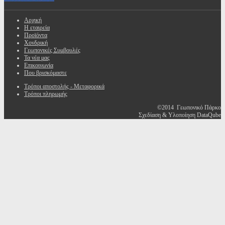
Αρχική
Η εταιρεία
Προϊόντα
Χονδρική
Γεωπονικές Συμβουλές
Τα νέα μας
Επικοινωνία
Που βρισκόμαστε
Τρόποι αποστολής - Μεταφορικά
Τρόποι πληρωμής
©2014 Γεωπονικό Πάρκο
Σχεδίαση & Υλοποίηση DataQube