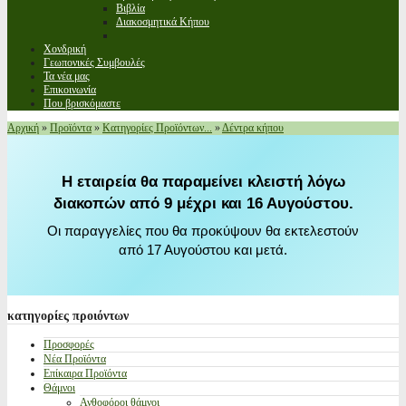
Βιβλία
Διακοσμητικά Κήπου
Χονδρική
Γεωπονικές Συμβουλές
Τα νέα μας
Επικοινωνία
Που βρισκόμαστε
Αρχική
»
Προϊόντα
»
Κατηγορίες Προϊόντων...
»
Δέντρα κήπου
Η εταιρεία θα παραμείνει κλειστή λόγω
διακοπών από 9 μέχρι και 16 Αυγούστου.
Οι παραγγελίες που θα προκύψουν θα εκτελεστούν
από 17 Αυγούστου και μετά.
κατηγορίες
προιόντων
Προσφορές
Νέα Προϊόντα
Επίκαιρα Προϊόντα
Θάμνοι
Ανθοφόροι θάμνοι