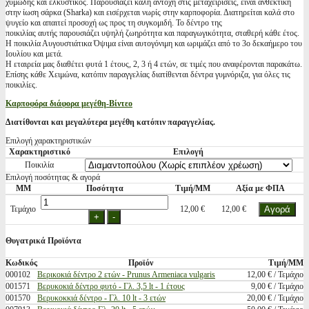
χυμώδης και ελκυστικός. Παρουσιάζει καλή αντοχή στις μεταχειρίσεις, είναι ανθεκτική
στην ίωση σάρκα (Sharka) και εισέρχεται νωρίς στην καρποφορία. Διατηρείται καλά στο
ψυγείο και απαιτεί προσοχή ως προς τη συγκομιδή. Το δέντρο της
ποικιλίας αυτής παρουσιάζει υψηλή ζωηρότητα και παραγωγικότητα, σταθερή κάθε έτος.
Η ποικιλία Αυγουστιάτικα Όψιμα είναι αυτογόνιμη και ωριμάζει από το 3ο δεκαήμερο του
Ιουλίου και μετά.
Η εταιρεία μας διαθέτει φυτά 1 έτους, 2, 3 ή 4 ετών, σε τιμές που αναφέρονται παρακάτω.
Επίσης κάθε Χειμώνα, κατόπιν παραγγελίας διατίθενται δέντρα γυμνόριζα, για όλες τις
ποικιλίες.
Καρποφόρα διάφορα μεγέθη-Βίντεο
Διατίθονται και μεγαλύτερα μεγέθη κατόπιν παραγγελίας.
Επιλογή χαρακτηριστικών
Χαρακτηριστικό
Επιλογή
Ποικιλία
Επιλογή ποσότητας & αγορά
ΜΜ
Ποσότητα
Τιμή/ΜΜ
Αξία με ΦΠΑ
Τεμάχιο
12,00 €
12,00 €
Θυγατρικά Προϊόντα
Κωδικός
Προϊόν
Τιμή/ΜΜ
000102
Βερικοκιά δέντρο 2 ετών - Prunus Armeniaca vulgaris
12,00 € / Τεμάχιο
001571
Βερυκοκιά δέντρο φυτό - Γλ. 3,5 lt - 1 έτους
9,00 € / Τεμάχιο
001570
Βερυκοκκιά δέντρο - Γλ. 10 lt - 3 ετών
20,00 € / Τεμάχιο