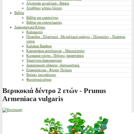
Αξεσουάρ μεταλλικά - Βάσεις
Αποθήκες κήπου ξύλινες
Βιβλία
Βιβλία για ερασιτέχνες
Βιβλία για επαγγελματίες
Διακοσμητικά Κήπου
Καλαμωτές
Πλακίδια - Πλαστικοί - Μεταλλικοί φράχτες - Πέργκολες - Πράσινοι
τοίχοι
Καλάμια Bamboo
Καμπανάκια αυλόπορτας - Μικροέπιπλα
Κεραμικά τοίχου - Πήλινες παραστάσεις
Τσιμέντινα διακοσμητικά
Διαμόρφωση εδάφους -διαχωριστικά.
Ελαφρόπετρα - Φλοιός Πεύκου
Βρύσες ορειχάλκινες
Φωτιστικά κήπου
Βερικοκιά δέντρο 2 ετών - Prunus
Armeniaca vulgaris