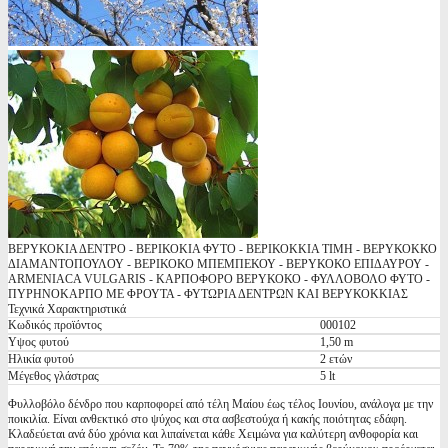
ΒΕΡΥΚΟΚΙΑ ΔΕΝΤΡΟ - ΒΕΡΙΚΟΚΙΑ ΦΥΤΟ - ΒΕΡΙΚΟΚΚΙΑ ΤΙΜΗ - ΒΕΡΥΚΟΚΚΟ
ΔΙΑΜΑΝΤΟΠΟΥΛΟΥ - ΒΕΡΙΚΟΚΟ ΜΠΕΜΠΕΚΟΥ - ΒΕΡΥΚΟΚΟ ΕΠΙΔΑΥΡΟΥ -
ARMENIACA VULGARIS - ΚΑΡΠΟΦΟΡΟ ΒΕΡΥΚΟΚΟ - ΦΥΛΛΟΒΟΛΟ ΦΥΤΟ -
ΠΥΡΗΝΟΚΑΡΠΟ ΜΕ ΦΡΟΥΤΑ - ΦΥΤΩΡΙΑ ΔΕΝΤΡΩΝ ΚΑΙ ΒΕΡΥΚΟΚΚΙΑΣ
Τεχνικά Χαρακτηριστικά
Κωδικός προϊόντος
000102
Υψος φυτού
1,50 m
Ηλικία φυτού
2 ετών
Μέγεθος γλάστρας
5 lt
Φυλλοβόλο δένδρο που καρποφορεί από τέλη Μαίου έως τέλος Ιουνίου, ανάλογα με την
ποικιλία. Είναι ανθεκτικό στο ψύχος και στα ασβεστούχα ή κακής ποιότητας εδάφη.
Κλαδεύεται ανά δύο χρόνια και λιπαίνεται κάθε Χειμώνα για καλύτερη ανθοφορία και