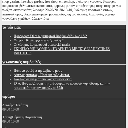
shop garden, free shop garden, free shop, e free shop, βιολογικη ντοματα, βιολογικα
σπορόφυτα, βελτιωτικα σκευασματα, ορμονες φυτων, εκτοξευτηρες τσαφ-τσαφ, μειγμα
γκαζον, ακαρεοκτόνα, λιπασμα 20-20-20, 30-10-10, βιολογικη προστασία φυτων,
πατατοσπορος, σακοι μανιταριών, μουσαμάδες, διχτυά σκίασης λαχανικών, pop-up
γραναζωτα γηπέδων, ζιζανιοκτόνα
τα
νέα μας
Προσφορά: Όλοι οι χειμερινοί Βολβόι -50% έως 15/2
Φειγιόα: Καλλιέργεια απο ''χρυσάφι''
Oι νέοι μας λογαριασμοί στα social media
ΓΚΙΝΓΚΟ ΜΠΙΛΟΜΠΑ - ΤΟ ΔΕΝΤΡΟ ΜΕ ΤΙΣ ΘΕΡΑΠΕΥΤΙΚΕΣ
ΙΔΙΟΤΗΤΕΣ
γεωπονικές
συμβουλές
Πότε να φυτέψω την λεβάντα μου ;
Λίπανση πατάτας - Πότε και πώς γίνεται.
Καλλωπιστικά φυτά που αντέχουν σε σκιά.
Ελιά: Πως αυξάνουμε την ανθοφορία, το ποσοστό καρπόδεσης και την
περιεκτικότητα των καρπών σε λάδι
ωράριο
Δευτέρα|Τετάρτη
09:00-16:00
Τρίτη|Πέμπτη|Παρασκευή
09:00-16:00