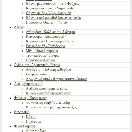
Θάμνοι μπορντούρας - Φυτά Φράχτες
Καρποφόροι θάμνοι - Superfoods
Θάμνοι σκιάς - Οξύφυλλα φυτά
Θάμνοι φυτά παραθαλάσσιων περιοχών
Προσφορές Θάμνων - Φυτών
Δέντρα
Ανθοφόρα - Καλλωπιστικά δέντρα
Κωνοφόρα - Κυπαρισσοειδή
Καρποφόρα - Οπωροφόρα δέντρα
Εσπεριδοειδή - Ξυνόδεντρα
Μίνι - Νάνα δεντράκια
Τροπικά φυτά - δένδρα
Προσφορές Δέντρων
Ανθόφυτα - Αρωματικά - Ετήσια
Ανθόφυτα - Πολυετή ανθοφόρα
Εποχιακά φυτά
Αρωματικά φυτά - Φαρμακευτικά - Βότανα
Αναρριχώμενα φυτά
Αειθαλή αναρριχώμενα φυτά
Φυλλοβόλα αναρριχώμενα φυτά
Φοίνικες - Χαμαίρωπες
Φοινικοειδή υψηλής ανάπτυξης
Φοίνικες νάνοι - χαμηλής ανάπτυξης
Κακτοειδή
Κάκτοι
Παχύφυτα
Φυτά Σχήματα
Φυτά Μπάλες