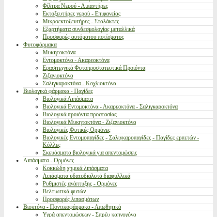
Φίλτρα Νερού - Λιπαντήρες
Εκτοξευτήρες νερού - Επιφανείας
Μικροεκτοξευτήρες - Σταλάκτες
Εξαρτήματα συνδεσμολογίας μεταλλικά
Προσφορές αυτόματου ποτίσματος
Φυτοφάρμακα
Μυκητοκτόνα
Εντομοκτόνα - Ακαρεοκτόνα
Ερασιτεχνικά Φυτοπροστατευτικά Προιόντα
Ζιζανιοκτόνα
Σαλιγκαροκτόνα - Κοχλιοκτόνα
Βιολογικά φάρμακα - Παγίδες
Βιολογικά Λιπάσματα
Βιολογικά Εντομοκτόνα - Ακαρεοκτόνα - Σαλιγκαροκτόνα
Βιολογικά προιόντα προστασίας
Βιολογικά Μυκητοκτόνα - Ζιζανιοκτόνα
Βιολογικές Φυτικές Ορμόνες
Βιολογικές Εντομοπαγίδες - Σαλιγκαροπαγίδες - Παγίδες ερπετών -
Κόλλες
Σκευάσματα βιολογικά για απεντομώσεις
Λιπάσματα - Ορμόνες
Κοκκώδη χημικά λιπάσματα
Λιπάσματα υδατοδιαλυτά διαφυλλικά
Ρυθμιστές ανάπτυξης - Ορμόνες
Βελτιωτικά φυτών
Προσφορές λιπασμάτων
Βιοκτόνα - Ποντικοφάρμακα - Απωθητικά
Υγρά απεντομώσεων - Σπρέυ καπνογόνα