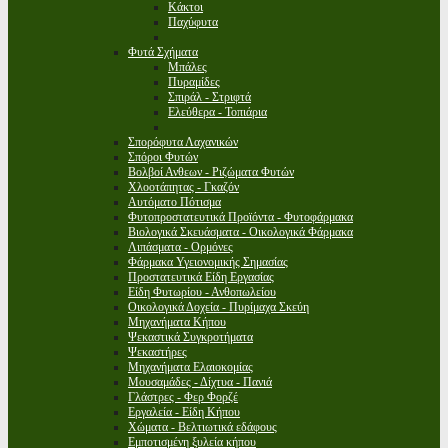
Κάκτοι
Παχύφυτα
Φυτά Σχήματα
Μπάλες
Πυραμίδες
Σπιράλ - Στριφτά
Ελεύθερα - Τοπιάρια
Σπορόφυτα Λαχανικών
Σπόροι Φυτών
Βολβοί Ανθεων - Ριζώματα Φυτών
Χλοοτάπητας - Γκαζόν
Αυτόματο Πότισμα
Φυτοπροστατευτικά Προϊόντα - Φυτοφάρμακα
Βιολογικά Σκευάσματα - Οικολογικά Φάρμακα
Λιπάσματα - Ορμόνες
Φάρμακα Υγειονομικής Σημασίας
Προστατευτικά Είδη Εργασίας
Είδη Φυτωρίου - Ανθοπωλείου
Οικολογικά Δοχεία - Πυρίμαχα Σκεύη
Μηχανήματα Κήπου
Ψεκαστικά Συγκροτήματα
Ψεκαστήρες
Μηχανήματα Ελαιοκομίας
Μουσαμάδες - Δίχτυα - Πανιά
Γλάστρες - Φερ Φορζέ
Εργαλεία - Είδη Κήπου
Χώματα - Βελτιωτικά εδάφους
Εμποτισμένη ξυλεία κήπου