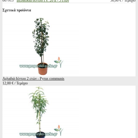
007913
Βερικοκιά δέντρο Γλ. 20 lt - 5 ετών
50,00 € / Τεμάχιο
Σχετικά προϊόντα
Αχλαδιά δέντρο 2 ετών - Pyrus communis
12,00 € / Τεμάχιο