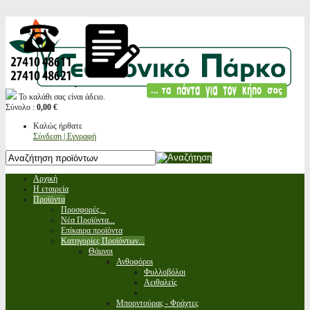
Το καλάθι σας είναι άδειο.
Σύνολο :
0,00 €
Καλώς ήρθατε
Σύνδεση | Εγγραφή
Αρχική
Η εταιρεία
Προϊόντα
Προσφορές...
Νέα Προϊόντα...
Επίκαιρα προϊόντα
Κατηγορίες Προϊόντων...
Θάμνοι
Ανθοφόροι
Φυλλοβόλοι
Αειθαλείς
Μπορντούρας - Φράχτες