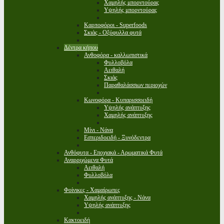
Χαμηλής μπορντούρας
Υψηλής μπορντούρας
Καρποφόροι - Superfoods
Σκιάς - Οξύφυλλα φυτά
Δέντρα κήπου
Ανθοφόρα - καλλωπιστικά
Φυλλοβόλα
Αειθαλή
Σκιάς
Παραθαλάσσιων περιοχών
Κωνοφόρα - Κυπαρισσοειδή
Υψηλής ανάπτυξης
Χαμηλής ανάπτυξης
Μίνι - Νάνα
Εσπεριδοειδή - Ξυνόδεντρα
Ανθόφυτα - Εποχιακά - Αρωματικά Φυτά
Αναρριχώμενα Φυτά
Αειθαλή
Φυλλοβόλα
Φοίνικες - Χαμαίρωπες
Χαμηλής ανάπτυξης - Νάνα
Υψηλής ανάπτυξης
Κακτοειδή