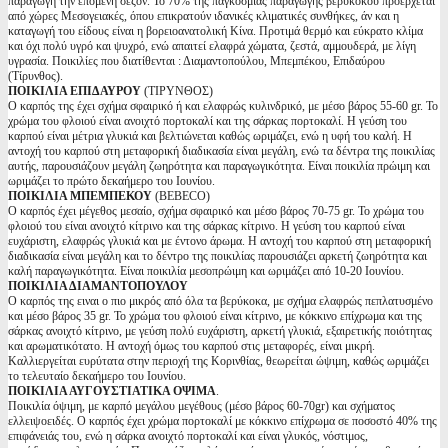
παραγωγή την επόμενη σεζόν. Το 70% της παγκόσμιας παραγωγής βερύκοκου προέρχεται
από χώρες Μεσογειακές, όπου επικρατούν ιδανικές κλιματικές συνθήκες, άν και η
καταγωγή του είδους είναι η βορειοανατολική Κίνα. Προτιμά θερμό και εύκρατο κλίμα
και όχι πολύ υγρό και ψυχρό, ενώ απαιτεί ελαφρά χώματα, ζεστά, αμμουδερά, με λίγη
υγρασία. Ποικιλίες που διατίθενται : Διαμαντοπούλου, Μπεμπέκου, Επιδαύρου
(Τίρυνθος).
ΠΟΙΚΙΛΙΑ ΕΠΙΔΑΥΡΟΥ
(ΤΙΡΥΝΘΟΣ)
Ο καρπός της έχει σχήμα σφαιρικό ή και ελαφρώς κυλινδρικό, με μέσο βάρος 55-60 gr. Το
χρώμα του φλοιού είναι ανοιχτό πορτοκαλί και της σάρκας πορτοκαλί. Η γεύση του
καρπού είναι μέτρια γλυκιά και βελτιώνεται καθώς ωριμάζει, ενώ η υφή του καλή. Η
αντοχή του καρπού στη μεταφορική διαδικασία είναι μεγάλη, ενώ τα δέντρα της ποικιλίας
αυτής, παρουσιάζουν μεγάλη ζωηρότητα και παραγωγικότητα. Είναι ποικιλία πρώιμη και
ωριμάζει το πρώτο δεκαήμερο του Ιουνίου.
ΠΟΙΚΙΛΙΑ ΜΠΕΜΠΕΚΟΥ
(BEBECO)
Ο καρπός έχει μέγεθος μεσαίο, σχήμα σφαιρικό και μέσο βάρος 70-75 gr. Το χρώμα του
φλοιού του είναι ανοιχτό κίτρινο και της σάρκας κίτρινο. Η γεύση του καρπού είναι
ευχάριστη, ελαφρώς γλυκιά και με έντονο άρωμα. Η αντοχή του καρπού στη μεταφορική
διαδικασία είναι μεγάλη και το δέντρο της ποικιλίας παρουσιάζει αρκετή ζωηρότητα και
καλή παραγωγικότητα. Είναι ποικιλία μεσοπρώιμη και ωριμάζει από 10-20 Ιουνίου.
ΠΟΙΚΙΛΙΑ ΔΙΑΜΑΝΤΟΠΟΥΛΟΥ
Ο καρπός της ειναι ο πιο μικρός από όλα τα βερύκοκα, με σχήμα ελαφρώς πεπλατυσμένο
και μέσο βάρος 35 gr. Το χρώμα του φλοιού είναι κίτρινο, με κόκκινο επίχρωμα και της
σάρκας ανοιχτό κίτρινο, με γεύση πολύ ευχάριστη, αρκετή γλυκιά, εξαιρετικής ποιότητας
και αρωματικότατο. Η αντοχή όμως του καρπού στις μεταφορές, είναι μικρή.
Καλλιεργείται ευρύτατα στην περιοχή της Κορινθίας, θεωρείται ώψιμη, καθώς ωριμάζει
το τελευταίο δεκαήμερο του Ιουνίου.
ΠΟΙΚΙΛΙΑ ΑΥΓΟΥΣΤΙΑΤΙΚΑ ΟΨΙΜΑ
.
Ποικιλία όψιμη, με καρπό μεγάλου μεγέθους (μέσο βάρος 60-70gr) και σχήματος
ελλειψοειδές. Ο καρπός έχει χρώμα πορτοκαλί με κόκκινο επίχρωμα σε ποσοστό 40% της
επιφάνειάς του, ενώ η σάρκα ανοιχτό πορτοκαλί και είναι γλυκός, νόστιμος,