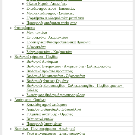
Φίλτρα Νερού - Λιπαντήρες
Εκτοξευτήρες νερού - Επιφανείας
Μικροεκτοξευτήρες - Σταλάκτες
Εξαρτήματα συνδεσμολογίας μεταλλικά
Προσφορές αυτόματου ποτίσματος
Φυτοφάρμακα
Μυκητοκτόνα
Εντομοκτόνα - Ακαρεοκτόνα
Ερασιτεχνικά Φυτοπροστατευτικά Προιόντα
Ζιζανιοκτόνα
Σαλιγκαροκτόνα - Κοχλιοκτόνα
Βιολογικά φάρμακα - Παγίδες
Βιολογικά Λιπάσματα
Βιολογικά Εντομοκτόνα - Ακαρεοκτόνα - Σαλιγκαροκτόνα
Βιολογικά προιόντα προστασίας
Βιολογικά Μυκητοκτόνα - Ζιζανιοκτόνα
Βιολογικές Φυτικές Ορμόνες
Βιολογικές Εντομοπαγίδες - Σαλιγκαροπαγίδες - Παγίδες ερπετών -
Κόλλες
Σκευάσματα βιολογικά για απεντομώσεις
Λιπάσματα - Ορμόνες
Κοκκώδη χημικά λιπάσματα
Λιπάσματα υδατοδιαλυτά διαφυλλικά
Ρυθμιστές ανάπτυξης - Ορμόνες
Βελτιωτικά φυτών
Προσφορές λιπασμάτων
Βιοκτόνα - Ποντικοφάρμακα - Απωθητικά
Υγρά απεντομώσεων - Σπρέυ καπνογόνα