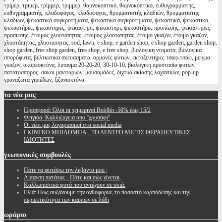
τρίμερ, τριμερ, τρίμμερ, τριμμερ, θαμνοκοπτικό, θαμνοκοπτικο, ευθυγραμμιστης,
ευθυγραμμιστής, κλαδοφάγος, κλαδοφαγος, θρυμματιστής κλαδιών, θρυμματιστης
κλαδιων, ψεκαστικά συγκροτήματα, ψεκαστικα συγκροτηματα, ψεκαστικά, ψεκαστικα,
ψεκαστήρες, ψεκαστηρες, ψεκαστήρι, ψεκαστηρι, ψεκαστήρες προπίεσης, ψεκαστηρες
προπιεσης, έτοιμος χλοοτάπητας, ετοιμος χλοοταπητας, έτοιμο γκαζόν, ετοιμο γκαζον,
χλοοτάπητας, χλοοταπητας, sod, lawn, e shop, e garden shop, e shop garden, garden shop,
shop garden, free shop garden, free shop, e free shop, βιολογικη ντοματα, βιολογικα
σπορόφυτα, βελτιωτικα σκευασματα, ορμονες φυτων, εκτοξευτηρες τσαφ-τσαφ, μειγμα
γκαζον, ακαρεοκτόνα, λιπασμα 20-20-20, 30-10-10, βιολογικη προστασία φυτων,
πατατοσπορος, σακοι μανιταριών, μουσαμάδες, διχτυά σκίασης λαχανικών, pop-up
γραναζωτα γηπέδων, ζιζανιοκτόνα
τα
νέα μας
Προσφορά: Όλοι οι χειμερινοί Βολβόι -50% έως 15/2
Φειγιόα: Καλλιέργεια απο ''χρυσάφι''
Oι νέοι μας λογαριασμοί στα social media
ΓΚΙΝΓΚΟ ΜΠΙΛΟΜΠΑ - ΤΟ ΔΕΝΤΡΟ ΜΕ ΤΙΣ ΘΕΡΑΠΕΥΤΙΚΕΣ
ΙΔΙΟΤΗΤΕΣ
γεωπονικές
συμβουλές
Πότε να φυτέψω την λεβάντα μου ;
Λίπανση πατάτας - Πότε και πώς γίνεται.
Καλλωπιστικά φυτά που αντέχουν σε σκιά.
Ελιά: Πως αυξάνουμε την ανθοφορία, το ποσοστό καρπόδεσης και την
περιεκτικότητα των καρπών σε λάδι
ωράριο