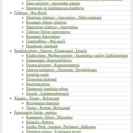
Σάκοι συλλογής - προστασίας καρπών
Προσφορές σε ελαιόπανα και ελαιόδιχτα
Γλάστρες - Φερ Φορζέ
Πλαστικές γλάστρες - ζαρντινιέρες - Πιάτα πλαστικά
Κεραμικές πήλινες γλάστρες
Τσιμεντένιες γλάστρες - ζαρντινιέρες
Γλάστρες ξύλινες εμποτισμένες
Κεραμικές Ζαρντινιέρες
Γλαστροθήκες - Φέρ φορζέ
Προσφορές γλαστρών
Εργαλεία κήπου - Λάστιχα - Ελαιοκομικά - Σπορείς
Κλαδευτήρια - Ψαλίδια κορυφής - Ακροκόφτες γκαζόν- Εμβολιαστήρια
Ελαιοκομικά - Καρποσυλλέκτες
Όργανα μέτρησης - Κομποστοποιητές
Λάστιχα ποτίσματος - Ποτιστικά - Ταχυσύνδεσμοι
Εργαλεία χειρός
Ποτιστήρια πλαστικά
Καρότσια κήπου
Προσφορές εργαλείων κήπου
Σπορείς - Λιπασματοδιανομείς
Χώματα - Τύρφες - Βελτιωτικά
Φυτοχώματα γλαστρών
Τύρφες - Κοπριά - Βελτιωτικά
Εμποτισμένη ξυλεία - φράχτες
Καφασωτά - Πάνελ - Πέργκολες
Κάγκελα - Φράχτες
Σανίδες Deck - Δοκάρια - Πατήματα - Διάδρομοι
Πάσσαλοι πεύκου - Στηρίγματα φυτών