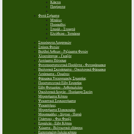
Κάκτοι
Παχύφυτα
Φυτά Σχήματα
Μπάλες
Πυραμίδες
Σπιράλ - Στριφτά
Ελεύθερα - Τοπιάρια
Σπορόφυτα Λαχανικών
Σπόροι Φυτών
Βολβοί Ανθεων - Ριζώματα Φυτών
Χλοοτάπητας - Γκαζόν
Αυτόματο Πότισμα
Φυτοπροστατευτικά Προϊόντα - Φυτοφάρμακα
Βιολογικά Σκευάσματα - Οικολογικά Φάρμακα
Λιπάσματα - Ορμόνες
Φάρμακα Υγειονομικής Σημασίας
Προστατευτικά Είδη Εργασίας
Είδη Φυτωρίου - Ανθοπωλείου
Οικολογικά Δοχεία - Πυρίμαχα Σκεύη
Μηχανήματα Κήπου
Ψεκαστικά Συγκροτήματα
Ψεκαστήρες
Μηχανήματα Ελαιοκομίας
Μουσαμάδες - Δίχτυα - Πανιά
Γλάστρες - Φερ Φορζέ
Εργαλεία - Είδη Κήπου
Χώματα - Βελτιωτικά εδάφους
Εμποτισμένη ξυλεία κήπου