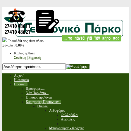
Το καλάθι σας είναι άδειο.
Σύνολο :
0,00 €
Καλώς ήρθατε
Σύνδεση | Εγγραφή
Αρχική
Η εταιρεία
Προϊόντα
Προσφορές...
Νέα Προϊόντα...
Επίκαιρα προϊόντα
Κατηγορίες Προϊόντων...
Θάμνοι
Ανθοφόροι
Φυλλοβόλοι
Αειθαλείς
Μπορντούρας - Φράχτες