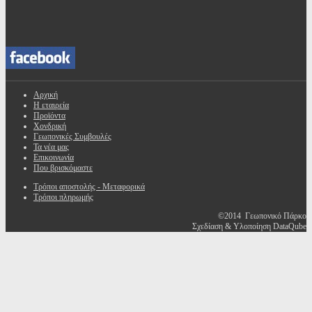
Αρχική
Η εταιρεία
Προϊόντα
Χονδρική
Γεωπονικές Συμβουλές
Τα νέα μας
Επικοινωνία
Που βρισκόμαστε
Τρόποι αποστολής - Μεταφορικά
Τρόποι πληρωμής
©2014 Γεωπονικό Πάρκο
Σχεδίαση & Υλοποίηση DataQube