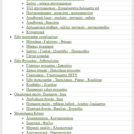
Σκόνες - κόκκοι απεντομώσεων
Τζέλ απεντομώσεων - Ετοιμόχρηστα δολώματα gel
Ποντικοφάρμακα - μυοκτόνα - αρουραιοκτόνα
Απωθητικά ζώων - πουλιών - ποντικών - φιδιών
Απωθητικά - βιοκτόνα
Δολωματικοί σταθμοί - κόλλες ποντικών - ποντικοπαγίδες
Κτηνιατρικά
Είδη προστασίας εργαζομένων
Μποτάκια - Γαλότσες - Φόρμες
Μάσκες ψεκασμού
Ιμάντες - Γυαλιά - Ωτασπίδες - Προσωπίδες
Γάντια εργασίας
Είδη Φυτωρίου - Ανθοπωλείου
Γλάστρες φυτωρίου - Σακούλες
Δίσκοι σποράς - Παλετάκια φύτευσης
Γλαστράκια - Υποστρώματα JIFFY
Είδη συσκευασίας - Ταμπελάκια - Ράφιες - Κορδόνια
Κουβάδες - Ζεμπίλια
Προσφορές ειδών φυτωρίου
Οικολογικά σκεύη- Πυρίμαχα - Inox
Ανοξείδωτα δοχεία - Inox
Πυρίμαχα σκεύη - πιθάρια λαδιού - λεκάνες ζυμώματος
Πλαστικά δοχεία - Βαρέλια - Τενεκέδες
Μηχανήματα Κήπου
Αλυσσοπρίονα - Κονταροπρίονα
Σκαπτικά - Φρέζες
Μηχανές γκαζόν - Χλοοκοπτικά
Χορτοκοπτικά - Θαμνοκοπτικά