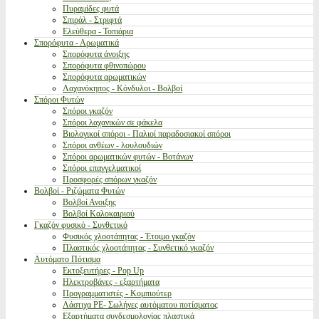
Πυραμίδες φυτά
Σπιράλ - Στριφτά
Ελεύθερα - Τοπιάρια
Σπορόφυτα - Αρωματικά
Σπορόφυτα άνοιξης
Σπορόφυτα φθινοπώρου
Σπορόφυτα αρωματικών
Λαχανόκηπος - Κόνδυλοι - Βολβοί
Σπόροι Φυτών
Σπόροι γκαζόν
Σπόροι λαχανικών σε φάκελα
Βιολογικοί σπόροι - Παλιοί παραδοσιακοί σπόροι
Σπόροι ανθέων - λουλουδιών
Σπόροι αρωματικών φυτών - Βοτάνων
Σπόροι επαγγελματικοί
Προσφορές σπόρων γκαζόν
Βολβοί - Ριζώματα Φυτών
Βολβοί Ανοιξης
Βολβοί Καλοκαιριού
Γκαζόν φυσικό - Συνθετικό
Φυσικός χλοοτάπητας - Έτοιμο γκαζόν
Πλαστικός χλοοτάπητας - Συνθετικό γκαζόν
Αυτόματο Πότισμα
Εκτοξευτήρες - Pop Up
Ηλεκτροβάνες - εξαρτήματα
Προγραμματιστές - Κομπιούτερ
Λάστιχα PE- Σωλήνες αυτόματου ποτίσματος
Εξαρτήματα συνδεσμολογίας πλαστικά