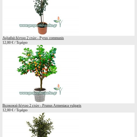
Αχλαδιά δέντρο 2 ετών - Pyrus communis
12,00 € / Τεμάχιο
Βερικοκιά δέντρο 2 ετών - Prunus Armeniaca vulgaris
12,00 € / Τεμάχιο