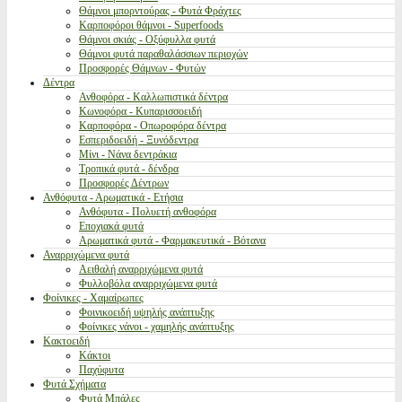
Θάμνοι μπορντούρας - Φυτά Φράχτες
Καρποφόροι θάμνοι - Superfoods
Θάμνοι σκιάς - Οξύφυλλα φυτά
Θάμνοι φυτά παραθαλάσσιων περιοχών
Προσφορές Θάμνων - Φυτών
Δέντρα
Ανθοφόρα - Καλλωπιστικά δέντρα
Κωνοφόρα - Κυπαρισσοειδή
Καρποφόρα - Οπωροφόρα δέντρα
Εσπεριδοειδή - Ξυνόδεντρα
Μίνι - Νάνα δεντράκια
Τροπικά φυτά - δένδρα
Προσφορές Δέντρων
Ανθόφυτα - Αρωματικά - Ετήσια
Ανθόφυτα - Πολυετή ανθοφόρα
Εποχιακά φυτά
Αρωματικά φυτά - Φαρμακευτικά - Βότανα
Αναρριχώμενα φυτά
Αειθαλή αναρριχώμενα φυτά
Φυλλοβόλα αναρριχώμενα φυτά
Φοίνικες - Χαμαίρωπες
Φοινικοειδή υψηλής ανάπτυξης
Φοίνικες νάνοι - χαμηλής ανάπτυξης
Κακτοειδή
Κάκτοι
Παχύφυτα
Φυτά Σχήματα
Φυτά Μπάλες