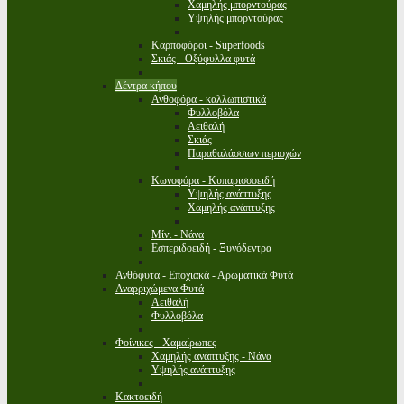
Χαμηλής μπορντούρας
Υψηλής μπορντούρας
Καρποφόροι - Superfoods
Σκιάς - Οξύφυλλα φυτά
Δέντρα κήπου
Ανθοφόρα - καλλωπιστικά
Φυλλοβόλα
Αειθαλή
Σκιάς
Παραθαλάσσιων περιοχών
Κωνοφόρα - Κυπαρισσοειδή
Υψηλής ανάπτυξης
Χαμηλής ανάπτυξης
Μίνι - Νάνα
Εσπεριδοειδή - Ξυνόδεντρα
Ανθόφυτα - Εποχιακά - Αρωματικά Φυτά
Αναρριχώμενα Φυτά
Αειθαλή
Φυλλοβόλα
Φοίνικες - Χαμαίρωπες
Χαμηλής ανάπτυξης - Νάνα
Υψηλής ανάπτυξης
Κακτοειδή