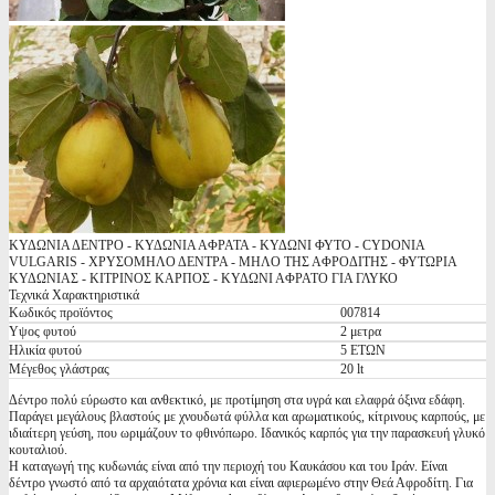
ΚΥΔΩΝΙΑ ΔΕΝΤΡΟ - ΚΥΔΩΝΙΑ ΑΦΡΑΤΑ - ΚΥΔΩΝΙ ΦΥΤΟ - CYDONIA
VULGARIS - ΧΡΥΣΟΜΗΛΟ ΔΕΝΤΡΑ - ΜΗΛΟ ΤΗΣ ΑΦΡΟΔΙΤΗΣ - ΦΥΤΩΡΙΑ
ΚΥΔΩΝΙΑΣ - ΚΙΤΡΙΝΟΣ ΚΑΡΠΟΣ - ΚΥΔΩΝΙ ΑΦΡΑΤΟ ΓΙΑ ΓΛΥΚΟ
Τεχνικά Χαρακτηριστικά
Κωδικός προϊόντος
007814
Υψος φυτού
2 μετρα
Ηλικία φυτού
5 ΕΤΩΝ
Μέγεθος γλάστρας
20 lt
Δέντρο πολύ εύρωστο και ανθεκτικό, με προτίμηση στα υγρά και ελαφρά όξινα εδάφη.
Παράγει μεγάλους βλαστούς με χνουδωτά φύλλα και αρωματικούς, κίτρινους καρπούς, με
ιδιαίτερη γεύση, που ωριμάζουν το φθινόπωρο. Ιδανικός καρπός για την παρασκευή γλυκό
κουταλιού.
Η καταγωγή της κυδωνιάς είναι από την περιοχή του Καυκάσου και του Ιράν. Είναι
δέντρο γνωστό από τα αρχαιότατα χρόνια και είναι αφιερωμένο στην Θεά Αφροδίτη. Για