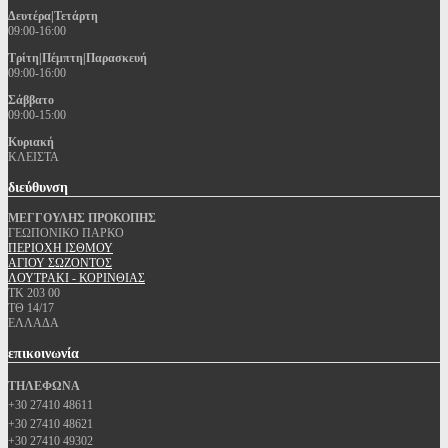
Δευτέρα|Τετάρτη
09:00-16:00
Τρίτη|Πέμπτη|Παρασκευή
09:00-16:00
Σάββατο
09:00-15:00
Κυριακή
ΚΛΕΙΣΤΑ
διεύθυνση
ΜΕΓΓΟΥΛΗΣ ΠΡΟΚΟΠΗΣ
ΓΕΩΠΟΝΙΚΟ ΠΑΡΚΟ
ΠΕΡΙΟΧΗ ΙΣΘΜΟΥ
ΑΓΙΟΥ ΣΩΖΟΝΤΟΣ
ΛΟΥΤΡΑΚΙ - ΚΟΡΙΝΘΙΑΣ
ΤΚ 203 00
ΤΘ 14/17
ΕΛΛΑΔΑ
επικοινωνία
ΤΗΛΕΦΩΝΑ
+30 27410 48611
+30 27410 48621
+30 27410 49302