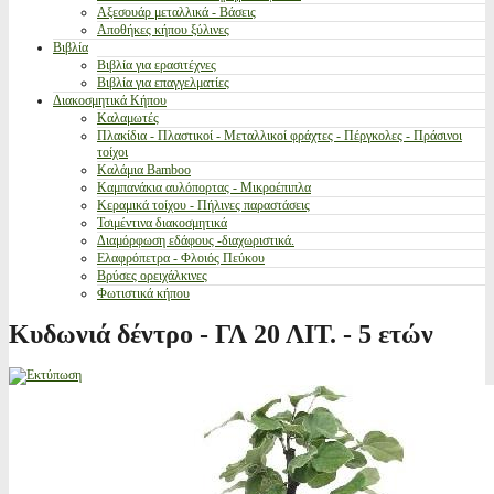
Αξεσουάρ μεταλλικά - Βάσεις
Αποθήκες κήπου ξύλινες
Βιβλία
Βιβλία για ερασιτέχνες
Βιβλία για επαγγελματίες
Διακοσμητικά Κήπου
Καλαμωτές
Πλακίδια - Πλαστικοί - Μεταλλικοί φράχτες - Πέργκολες - Πράσινοι
τοίχοι
Καλάμια Bamboo
Καμπανάκια αυλόπορτας - Μικροέπιπλα
Κεραμικά τοίχου - Πήλινες παραστάσεις
Τσιμέντινα διακοσμητικά
Διαμόρφωση εδάφους -διαχωριστικά.
Ελαφρόπετρα - Φλοιός Πεύκου
Βρύσες ορειχάλκινες
Φωτιστικά κήπου
Κυδωνιά δέντρο - ΓΛ 20 ΛΙΤ. - 5 ετών