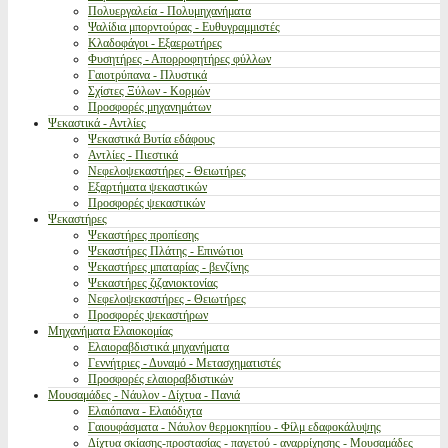
Πολυεργαλεία - Πολυμηχανήματα
Ψαλίδια μπορντούρας - Ευθυγραμμιστές
Κλαδοφάγοι - Εξαερωτήρες
Φυσητήρες - Απορροφητήρες φύλλων
Γαιοτρύπανα - Πλυστικά
Σχίστες Ξύλων - Κορμών
Προσφορές μηχανημάτων
Ψεκαστικά - Αντλίες
Ψεκαστικά Βυτία εδάφους
Αντλίες - Πιεστικά
Νεφελοψεκαστήρες - Θειωτήρες
Εξαρτήματα ψεκαστικών
Προσφορές ψεκαστικών
Ψεκαστήρες
Ψεκαστήρες προπίεσης
Ψεκαστήρες Πλάτης - Επινώτιοι
Ψεκαστήρες μπαταρίας - βενζίνης
Ψεκαστήρες ζιζανιοκτονίας
Νεφελοψεκαστήρες - Θειωτήρες
Προσφορές ψεκαστήρων
Μηχανήματα Ελαιοκομίας
Ελαιοραβδιστικά μηχανήματα
Γεννήτριες - Δυναμό - Μετασχηματιστές
Προσφορές ελαιοραβδιστικών
Μουσαμάδες - Νάυλον - Δίχτυα - Πανιά
Ελαιόπανα - Ελαιόδιχτα
Γαιουφάσματα - Νάυλον θερμοκηπίου - Φίλμ εδαφοκάλυψης
Δίχτυα σκίασης-προστασίας - παγετού - αναρρίχησης - Μουσαμάδες