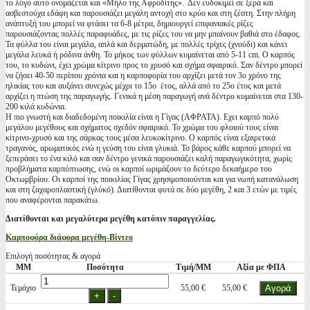
το λόγο αυτό ονομάζεται και «Μήλο της Αφροδίτης». Δεν ευδοκιμεί σε ξερά και
ασβεστούχα εδάφη και παρουσιάζει μεγάλη αντοχή στο κρύο και στη ζέστη. Στην πλήρη
ανάπτυξή του μπορεί να φτάσει τα 6-8 μέτρα, δημιουργεί επιφανιακές ρίζες
παρουσιάζοντας πολλές παραφυάδες, με τις ρίζες του να μην μπαίνουν βαθιά στο έδαφος.
Τα φύλλα του είναι μεγάλα, απλά και δερματώδη, με πολλές τρίχες (χνούδι) και κάνει
μεγάλα λευκά ή ρόδινα άνθη. Το μήκος των φύλλων κυμαίνεται από 5-11 cm. Ο καρπός
του, το κυδώνι, έχει χρώμα κίτρινο προς το χρυσό και σχήμα σφαιρικό. Σαν δέντρο μπορεί
να ζήσει 40-50 περίπου χρόνια και η καρποφορία του αρχίζει μετά τον 3ο χρόνο της
ηλικίας του και αυξάνει συνεχώς μέχρι το 15ο έτος, αλλά από το 25ο έτος και μετά
αρχίζει η πτώση της παραγωγής. Γενικά η μέση παραγωγή ανά δέντρο κυμαίνεται στα 130-
200 κιλά κυδώνια.
Η πιο γνωστή και διαδεδομένη ποικιλία είναι η Γίγας (ΑΦΡΑΤΑ). Εχει καρπό πολύ
μεγάλου μεγέθους και σχήματος σχεδόν σφαιρικό. Το χρώμα του φλοιού τους είναι
κίτρινο-χρυσό και της σάρκας τους μέσα λευκοκίτρινο. Ο καρπός είναι εξαιρετικά
τραγανός, αρωματικός ενώ η γεύση του είναι γλυκιά. Το βάρος κάθε καρπού μπορεί να
ξεπεράσει το ένα κιλό και σαν δέντρο γενικά παρουσιάζει καλή παραγωγικότητα, χωρίς
προβλήματα καρπόπτωσης, ενώ οι καρποί ωριμάζουν το δεύτερο δεκαήμερο του
Οκτωμβρίου. Οι καρποί της ποικιλίας Γίγας χρησιμοποιούνται και για νωπή κατανάλωση
και στη ζαχαροπλαστική (γλύκό). Διατίθονται φυτά σε δύο μεγέθη, 2 και 3 ετών με τιμές
που αναφέρονται παρακάτω.
Διατίθονται και μεγαλύτερα μεγέθη κατόπιν παραγγελίας.
Καρποφόρα διάφορα μεγέθη-Βίντεο
Επιλογή ποσότητας & αγορά
ΜΜ
Ποσότητα
Τιμή/ΜΜ
Αξία με ΦΠΑ
Τεμάχιο
55,00 €
55,00 €