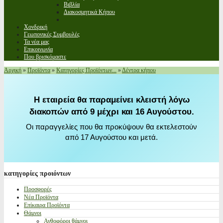
Βιβλία
Διακοσμητικά Κήπου
Χονδρική
Γεωπονικές Συμβουλές
Τα νέα μας
Επικοινωνία
Που βρισκόμαστε
Αρχική
»
Προϊόντα
»
Κατηγορίες Προϊόντων...
»
Δέντρα κήπου
Η εταιρεία θα παραμείνει κλειστή λόγω
διακοπών από 9 μέχρι και 16 Αυγούστου.
Οι παραγγελίες που θα προκύψουν θα εκτελεστούν
από 17 Αυγούστου και μετά.
κατηγορίες
προιόντων
Προσφορές
Νέα Προϊόντα
Επίκαιρα Προϊόντα
Θάμνοι
Ανθοφόροι θάμνοι