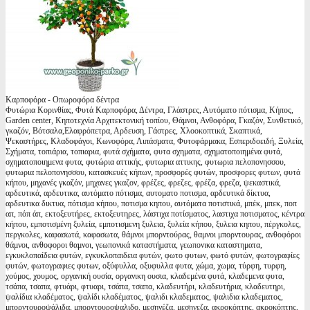
Καρποφόρα - Οπωροφόρα δέντρα
Φυτώρια Κορινθίας, Φυτά Καρποφόρα, Δέντρα, Γλάστρες, Αυτόματο πότισμα, Κήπος,
Garden center, Κηποτεχνία Αρχιτεκτονική τοπίου, Θάμνοι, Ανθοφόρα, Γκαζόν, Συνθετικό,
γκαζόν, Βότσαλα,Ελαφρόπετρα, Αρδευση, Γάστρες, Χλοοκοπτικά, Σκαπτικά,
Ψεκαστήρες, Κλαδοφάγοι, Κωνοφόρα, Λιπάσματα, Φυτοφάρμακα, Εσπεριδοειδή, Ξυλεία,
Σχήματα, τοπιάρια, τοπιαρια, φυτά σχήματα, φυτα σχηματα, σχηματοποιημένα φυτά,
σχηματοποιημενα φυτα, φυτώρια αττικής, φυτωρια αττικης, φυτωρια πελοπονησσου,
φυτωρια πελοπονησσου, κατασκευές κήπων, προσφορές φυτών, προσφορες φυτων, φυτά
κήπου, μηχανές γκαζόν, μηχανες γκαζον, φρέζες, φρεζες, φρέζα, φρεζα, ψεκαστικά,
αρδευτικά, αρδευτικα, αυτόματο πότισμα, αυτοματο ποτισμα, αρδευτικά δίκτυα,
αρδευτικα δικτυα, πότισμα κήπου, ποτισμα κηπου, αυτόματα ποτιστικά, μπέκ, μπεκ, ποπ
απ, πόπ άπ, εκτοξευτήρες, εκτοξευτηρες, λάστιχα ποτίσματος, λαστιχα ποτισματος, κέντρα
κήπου, εμποτισμένη ξυλεία, εμποτισμενη ξυλεια, ξυλεία κήπου, ξυλεια κηπου, πέργκολες,
περγκολες, καφασωτά, καφασωτα, θάμνοι μπορντούρας, θαμνοι μπορντουρας, ανθοφόροι
θάμνοι, ανθοφοροι θαμνοι, γεωπονικά καταστήματα, γεωπονικα καταστηματα,
εγκυκλοπαίδεια φυτών, εγκυκλοπαιδεια φυτών, φωτο φυτων, φωτό φυτών, φωτογραφίες
φυτών, φωτογραφιες φυτων, οξύφυλλα, οξυφυλλα φυτα, χώμα, χωμα, τύρφη, τυρφη,
χούμος, χουμος, οργανική ουσία, οργανικη ουσια, κλαδεμένα φυτά, κλαδεμενα φυτα,
τσάπα, τσαπα, φτυάρι, φτυαρι, τσάπα, τσαπα, κλαδευτήρι, κλαδευτήρια, κλαδευτηρι,
ψαλίδια κλαδέματος, ψαλίδι κλαδέματος, ψαλιδι κλαδεματος, ψαλιδια κλαδεματος,
μπορντουροψάλιδα, μπορντουροψαλιδο, μεσηνέζα, μεσηνεζα, ακροκόπτης, ακροκόπτης,