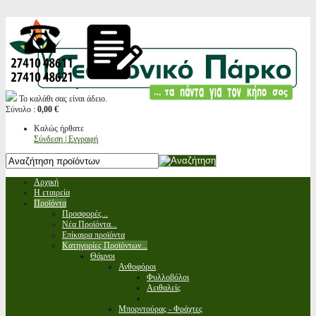
Το καλάθι σας είναι άδειο.
Σύνολο :
0,00 €
Καλώς ήρθατε
Σύνδεση | Εγγραφή
Αρχική
Η εταιρεία
Προϊόντα
Προσφορές...
Νέα Προϊόντα...
Επίκαιρα προϊόντα
Κατηγορίες Προϊόντων...
Θάμνοι
Ανθοφόροι
Φυλλοβόλοι
Αειθαλείς
Μπορντούρας - Φράχτες