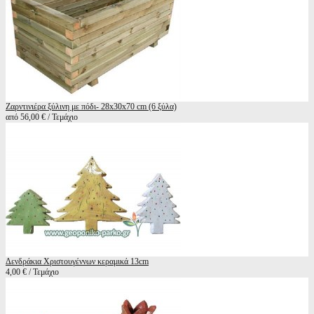
Ζαρντινιέρα ξύλινη με πόδι- 28x30x70 cm (6 ξύλα)
από 56,00 € / Τεμάχιο
Δενδράκια Χριστουγέννων κεραμικά 13cm
4,00 € / Τεμάχιο