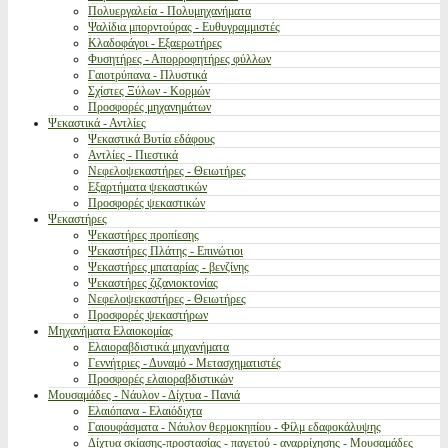
Πολυεργαλεία - Πολυμηχανήματα
Ψαλίδια μπορντούρας - Ευθυγραμμιστές
Κλαδοφάγοι - Εξαερωτήρες
Φυσητήρες - Απορροφητήρες φύλλων
Γαιοτρύπανα - Πλυστικά
Σχίστες Ξύλων - Κορμών
Προσφορές μηχανημάτων
Ψεκαστικά - Αντλίες
Ψεκαστικά Βυτία εδάφους
Αντλίες - Πιεστικά
Νεφελοψεκαστήρες - Θειωτήρες
Εξαρτήματα ψεκαστικών
Προσφορές ψεκαστικών
Ψεκαστήρες
Ψεκαστήρες προπίεσης
Ψεκαστήρες Πλάτης - Επινώτιοι
Ψεκαστήρες μπαταρίας - βενζίνης
Ψεκαστήρες ζιζανιοκτονίας
Νεφελοψεκαστήρες - Θειωτήρες
Προσφορές ψεκαστήρων
Μηχανήματα Ελαιοκομίας
Ελαιοραβδιστικά μηχανήματα
Γεννήτριες - Δυναμό - Μετασχηματιστές
Προσφορές ελαιοραβδιστικών
Μουσαμάδες - Νάυλον - Δίχτυα - Πανιά
Ελαιόπανα - Ελαιόδιχτα
Γαιουφάσματα - Νάυλον θερμοκηπίου - Φίλμ εδαφοκάλυψης
Δίχτυα σκίασης-προστασίας - παγετού - αναρρίχησης - Μουσαμάδες