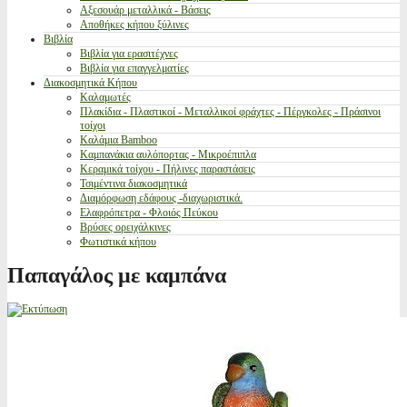
Αξεσουάρ μεταλλικά - Βάσεις
Αποθήκες κήπου ξύλινες
Βιβλία
Βιβλία για ερασιτέχνες
Βιβλία για επαγγελματίες
Διακοσμητικά Κήπου
Καλαμωτές
Πλακίδια - Πλαστικοί - Μεταλλικοί φράχτες - Πέργκολες - Πράσινοι
τοίχοι
Καλάμια Bamboo
Καμπανάκια αυλόπορτας - Μικροέπιπλα
Κεραμικά τοίχου - Πήλινες παραστάσεις
Τσιμέντινα διακοσμητικά
Διαμόρφωση εδάφους -διαχωριστικά.
Ελαφρόπετρα - Φλοιός Πεύκου
Βρύσες ορειχάλκινες
Φωτιστικά κήπου
Παπαγάλος με καμπάνα