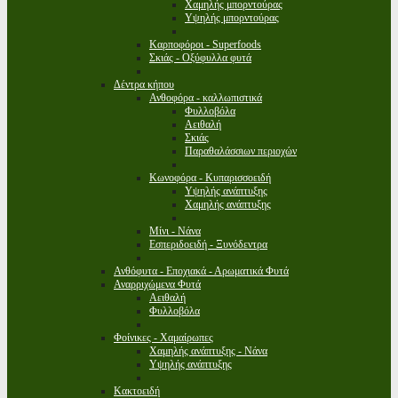
Χαμηλής μπορντούρας
Υψηλής μπορντούρας
Καρποφόροι - Superfoods
Σκιάς - Οξύφυλλα φυτά
Δέντρα κήπου
Ανθοφόρα - καλλωπιστικά
Φυλλοβόλα
Αειθαλή
Σκιάς
Παραθαλάσσιων περιοχών
Κωνοφόρα - Κυπαρισσοειδή
Υψηλής ανάπτυξης
Χαμηλής ανάπτυξης
Μίνι - Νάνα
Εσπεριδοειδή - Ξυνόδεντρα
Ανθόφυτα - Εποχιακά - Αρωματικά Φυτά
Αναρριχώμενα Φυτά
Αειθαλή
Φυλλοβόλα
Φοίνικες - Χαμαίρωπες
Χαμηλής ανάπτυξης - Νάνα
Υψηλής ανάπτυξης
Κακτοειδή