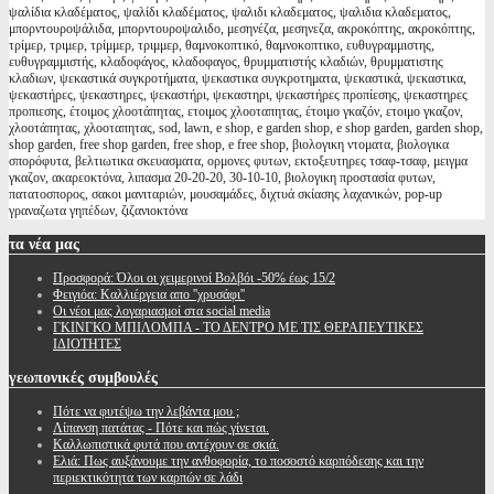
ψαλίδια κλαδέματος, ψαλίδι κλαδέματος, ψαλιδι κλαδεματος, ψαλιδια κλαδεματος,
μπορντουροψάλιδα, μπορντουροψαλιδο, μεσηνέζα, μεσηνεζα, ακροκόπτης, ακροκόπτης,
τρίμερ, τριμερ, τρίμμερ, τριμμερ, θαμνοκοπτικό, θαμνοκοπτικο, ευθυγραμμιστης,
ευθυγραμμιστής, κλαδοφάγος, κλαδοφαγος, θρυμματιστής κλαδιών, θρυμματιστης
κλαδιων, ψεκαστικά συγκροτήματα, ψεκαστικα συγκροτηματα, ψεκαστικά, ψεκαστικα,
ψεκαστήρες, ψεκαστηρες, ψεκαστήρι, ψεκαστηρι, ψεκαστήρες προπίεσης, ψεκαστηρες
προπιεσης, έτοιμος χλοοτάπητας, ετοιμος χλοοταπητας, έτοιμο γκαζόν, ετοιμο γκαζον,
χλοοτάπητας, χλοοταπητας, sod, lawn, e shop, e garden shop, e shop garden, garden shop,
shop garden, free shop garden, free shop, e free shop, βιολογικη ντοματα, βιολογικα
σπορόφυτα, βελτιωτικα σκευασματα, ορμονες φυτων, εκτοξευτηρες τσαφ-τσαφ, μειγμα
γκαζον, ακαρεοκτόνα, λιπασμα 20-20-20, 30-10-10, βιολογικη προστασία φυτων,
πατατοσπορος, σακοι μανιταριών, μουσαμάδες, διχτυά σκίασης λαχανικών, pop-up
γραναζωτα γηπέδων, ζιζανιοκτόνα
τα
νέα μας
Προσφορά: Όλοι οι χειμερινοί Βολβόι -50% έως 15/2
Φειγιόα: Καλλιέργεια απο ''χρυσάφι''
Oι νέοι μας λογαριασμοί στα social media
ΓΚΙΝΓΚΟ ΜΠΙΛΟΜΠΑ - ΤΟ ΔΕΝΤΡΟ ΜΕ ΤΙΣ ΘΕΡΑΠΕΥΤΙΚΕΣ
ΙΔΙΟΤΗΤΕΣ
γεωπονικές
συμβουλές
Πότε να φυτέψω την λεβάντα μου ;
Λίπανση πατάτας - Πότε και πώς γίνεται.
Καλλωπιστικά φυτά που αντέχουν σε σκιά.
Ελιά: Πως αυξάνουμε την ανθοφορία, το ποσοστό καρπόδεσης και την
περιεκτικότητα των καρπών σε λάδι