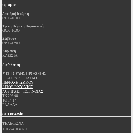
ωράριο
Δευτέρα|Τετάρτη
09:00-16:00
Τρίτη|Πέμπτη|Παρασκευή
09:00-16:00
Σάββατο
09:00-15:00
Κυριακή
ΚΛΕΙΣΤΑ
διεύθυνση
ΜΕΓΓΟΥΛΗΣ ΠΡΟΚΟΠΗΣ
ΓΕΩΠΟΝΙΚΟ ΠΑΡΚΟ
ΠΕΡΙΟΧΗ ΙΣΘΜΟΥ
ΑΓΙΟΥ ΣΩΖΟΝΤΟΣ
ΛΟΥΤΡΑΚΙ - ΚΟΡΙΝΘΙΑΣ
ΤΚ 203 00
ΤΘ 14/17
ΕΛΛΑΔΑ
επικοινωνία
ΤΗΛΕΦΩΝΑ
+30 27410 48611