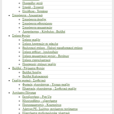
Πυραμίδες φυτά
Σπιράλ - Στριφτά
Ελεύθερα - Τοπιάρια
Σπορόφυτα - Αρωματικά
Σπορόφυτα άνοιξης
Σπορόφυτα φθινοπώρου
Σπορόφυτα αρωματικών
Λαχανόκηπος - Κόνδυλοι - Βολβοί
Σπόροι Φυτών
Σπόροι γκαζόν
Σπόροι λαχανικών σε φάκελα
Βιολογικοί σπόροι - Παλιοί παραδοσιακοί σπόροι
Σπόροι ανθέων - λουλουδιών
Σπόροι αρωματικών φυτών - Βοτάνων
Σπόροι επαγγελματικοί
Προσφορές σπόρων γκαζόν
Βολβοί - Ριζώματα Φυτών
Βολβοί Ανοιξης
Βολβοί Καλοκαιριού
Γκαζόν φυσικό - Συνθετικό
Φυσικός χλοοτάπητας - Έτοιμο γκαζόν
Πλαστικός χλοοτάπητας - Συνθετικό γκαζόν
Αυτόματο Πότισμα
Εκτοξευτήρες - Pop Up
Ηλεκτροβάνες - εξαρτήματα
Προγραμματιστές - Κομπιούτερ
Λάστιχα PE- Σωλήνες αυτόματου ποτίσματος
Εξαρτήματα συνδεσμολογίας πλαστικά