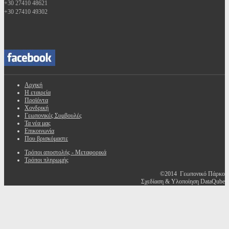
+30 27410 48621
+30 27410 49302
Αρχική
Η εταιρεία
Προϊόντα
Χονδρική
Γεωπονικές Συμβουλές
Τα νέα μας
Επικοινωνία
Που βρισκόμαστε
Τρόποι αποστολής - Μεταφορικά
Τρόποι πληρωμής
©2014 Γεωπονικό Πάρκο
Σχεδίαση & Υλοποίηση DataQube