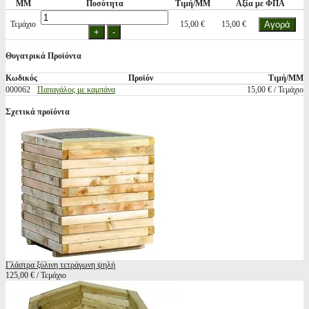
ΜΜ
Ποσότητα
Τιμή/ΜΜ
Αξία με ΦΠΑ
Τεμάχιο
15,00 €
15,00 €
Θυγατρικά Προϊόντα
Κωδικός
Προϊόν
Τιμή/ΜΜ
000062
Παπαγάλος με καμπάνα
15,00 € / Τεμάχιο
Σχετικά προϊόντα
Γλάστρα ξύλινη τετράγωνη ψηλή
125,00 € / Τεμάχιο