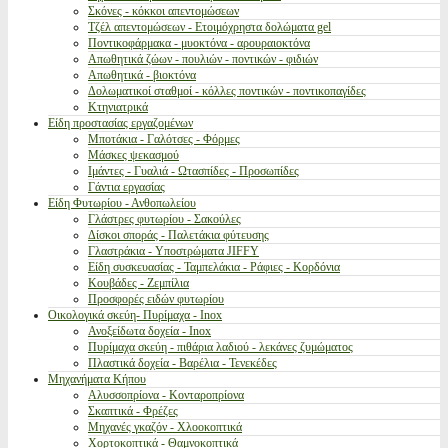
Σκόνες - κόκκοι απεντομώσεων
Τζέλ απεντομώσεων - Ετοιμόχρηστα δολώματα gel
Ποντικοφάρμακα - μυοκτόνα - αρουραιοκτόνα
Απωθητικά ζώων - πουλιών - ποντικών - φιδιών
Απωθητικά - βιοκτόνα
Δολωματικοί σταθμοί - κόλλες ποντικών - ποντικοπαγίδες
Κτηνιατρικά
Είδη προστασίας εργαζομένων
Μποτάκια - Γαλότσες - Φόρμες
Μάσκες ψεκασμού
Ιμάντες - Γυαλιά - Ωτασπίδες - Προσωπίδες
Γάντια εργασίας
Είδη Φυτωρίου - Ανθοπωλείου
Γλάστρες φυτωρίου - Σακούλες
Δίσκοι σποράς - Παλετάκια φύτευσης
Γλαστράκια - Υποστρώματα JIFFY
Είδη συσκευασίας - Ταμπελάκια - Ράφιες - Κορδόνια
Κουβάδες - Ζεμπίλια
Προσφορές ειδών φυτωρίου
Οικολογικά σκεύη- Πυρίμαχα - Inox
Ανοξείδωτα δοχεία - Inox
Πυρίμαχα σκεύη - πιθάρια λαδιού - λεκάνες ζυμώματος
Πλαστικά δοχεία - Βαρέλια - Τενεκέδες
Μηχανήματα Κήπου
Αλυσσοπρίονα - Κονταροπρίονα
Σκαπτικά - Φρέζες
Μηχανές γκαζόν - Χλοοκοπτικά
Χορτοκοπτικά - Θαμνοκοπτικά