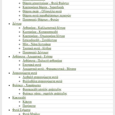
Θάμνοι μπορντούρας - Φυτά Φράχτες
Καρποφόροι θάμνοι - Superfoods
Θάμνοι σκιάς - Οξύφυλλα φυτά
Θάμνοι φυτά παραθαλάσσιων περιοχών
Προσφορές Θάμνων - Φυτών
Δέντρα
Ανθοφόρα - Καλλωπιστικά δέντρα
Κωνοφόρα - Κυπαρισσοειδή
Καρποφόρα - Οπωροφόρα δέντρα
Εσπεριδοειδή - Ξυνόδεντρα
Μίνι - Νάνα δεντράκια
Τροπικά φυτά - δένδρα
Προσφορές Δέντρων
Ανθόφυτα - Αρωματικά - Ετήσια
Ανθόφυτα - Πολυετή ανθοφόρα
Εποχιακά φυτά
Αρωματικά φυτά - Φαρμακευτικά - Βότανα
Αναρριχώμενα φυτά
Αειθαλή αναρριχώμενα φυτά
Φυλλοβόλα αναρριχώμενα φυτά
Φοίνικες - Χαμαίρωπες
Φοινικοειδή υψηλής ανάπτυξης
Φοίνικες νάνοι - χαμηλής ανάπτυξης
Κακτοειδή
Κάκτοι
Παχύφυτα
Φυτά Σχήματα
Φυτά Μπάλες