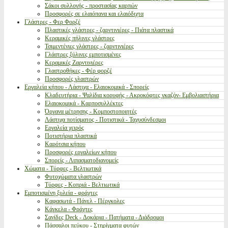
Σάκοι συλλογής - προστασίας καρπών
Προσφορές σε ελαιόπανα και ελαιόδιχτα
Γλάστρες - Φερ Φορζέ
Πλαστικές γλάστρες - ζαρντινιέρες - Πιάτα πλαστικά
Κεραμικές πήλινες γλάστρες
Τσιμεντένιες γλάστρες - ζαρντινιέρες
Γλάστρες ξύλινες εμποτισμένες
Κεραμικές Ζαρντινιέρες
Γλαστροθήκες - Φέρ φορζέ
Προσφορές γλαστρών
Εργαλεία κήπου - Λάστιχα - Ελαιοκομικά - Σπορείς
Κλαδευτήρια - Ψαλίδια κορυφής - Ακροκόφτες γκαζόν- Εμβολιαστήρια
Ελαιοκομικά - Καρποσυλλέκτες
Όργανα μέτρησης - Κομποστοποιητές
Λάστιχα ποτίσματος - Ποτιστικά - Ταχυσύνδεσμοι
Εργαλεία χειρός
Ποτιστήρια πλαστικά
Καρότσια κήπου
Προσφορές εργαλείων κήπου
Σπορείς - Λιπασματοδιανομείς
Χώματα - Τύρφες - Βελτιωτικά
Φυτοχώματα γλαστρών
Τύρφες - Κοπριά - Βελτιωτικά
Εμποτισμένη ξυλεία - φράχτες
Καφασωτά - Πάνελ - Πέργκολες
Κάγκελα - Φράχτες
Σανίδες Deck - Δοκάρια - Πατήματα - Διάδρομοι
Πάσσαλοι πεύκου - Στηρίγματα φυτών