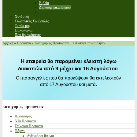
Βιβλία
Διακοσμητικά Κήπου
Χονδρική
Γεωπονικές Συμβουλές
Τα νέα μας
Επικοινωνία
Που βρισκόμαστε
Αρχική
»
Προϊόντα
»
Κατηγορίες Προϊόντων...
»
Διακοσμητικά Κήπου
Η εταιρεία θα παραμείνει κλειστή λόγω
διακοπών από 9 μέχρι και 16 Αυγούστου.
Οι παραγγελίες που θα προκύψουν θα εκτελεστούν
από 17 Αυγούστου και μετά.
κατηγορίες
προιόντων
Προσφορές
Νέα Προϊόντα
Επίκαιρα Προϊόντα
Θάμνοι
Ανθοφόροι θάμνοι