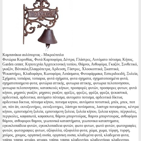
Καμπανάκια αυλόπορτας - Μικροέπιπλα
Φυτώρια Κορινθίας, Φυτά Καρποφόρα, Δέντρα, Γλάστρες, Αυτόματο πότισμα, Κήπος,
Garden center, Κηποτεχνία Αρχιτεκτονική τοπίου, Θάμνοι, Ανθοφόρα, Γκαζόν, Συνθετικό,
γκαζόν, Βότσαλα,Ελαφρόπετρα, Αρδευση, Γάστρες, Χλοοκοπτικά, Σκαπτικά,
Ψεκαστήρες, Κλαδοφάγοι, Κωνοφόρα, Λιπάσματα, Φυτοφάρμακα, Εσπεριδοειδή, Ξυλεία,
Σχήματα, τοπιάρια, τοπιαρια, φυτά σχήματα, φυτα σχηματα, σχηματοποιημένα φυτά,
σχηματοποιημενα φυτα, φυτώρια αττικής, φυτωρια αττικης, φυτωρια πελοπονησσου,
φυτωρια πελοπονησσου, κατασκευές κήπων, προσφορές φυτών, προσφορες φυτων, φυτά
κήπου, μηχανές γκαζόν, μηχανες γκαζον, φρέζες, φρεζες, φρέζα, φρεζα, ψεκαστικά,
αρδευτικά, αρδευτικα, αυτόματο πότισμα, αυτοματο ποτισμα, αρδευτικά δίκτυα,
αρδευτικα δικτυα, πότισμα κήπου, ποτισμα κηπου, αυτόματα ποτιστικά, μπέκ, μπεκ, ποπ
απ, πόπ άπ, εκτοξευτήρες, εκτοξευτηρες, λάστιχα ποτίσματος, λαστιχα ποτισματος, κέντρα
κήπου, εμποτισμένη ξυλεία, εμποτισμενη ξυλεια, ξυλεία κήπου, ξυλεια κηπου, πέργκολες,
περγκολες, καφασωτά, καφασωτα, θάμνοι μπορντούρας, θαμνοι μπορντουρας, ανθοφόροι
θάμνοι, ανθοφοροι θαμνοι, γεωπονικά καταστήματα, γεωπονικα καταστηματα,
εγκυκλοπαίδεια φυτών, εγκυκλοπαιδεια φυτών, φωτο φυτων, φωτό φυτών, φωτογραφίες
φυτών, φωτογραφιες φυτων, οξύφυλλα, οξυφυλλα φυτα, χώμα, χωμα, τύρφη, τυρφη,
χούμος, χουμος, οργανική ουσία, οργανικη ουσια, κλαδεμένα φυτά, κλαδεμενα φυτα,
τσάπα, τσαπα, φτυάρι, φτυαρι, τσάπα, τσαπα, κλαδευτήρι, κλαδευτήρια, κλαδευτηρι,