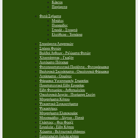
Κάκτοι
Παχύφυτα
Φυτά Σχήματα
Μπάλες
Πυραμίδες
Σπιράλ - Στριφτά
Ελεύθερα - Τοπιάρια
Σπορόφυτα Λαχανικών
Σπόροι Φυτών
Βολβοί Ανθεων - Ριζώματα Φυτών
Χλοοτάπητας - Γκαζόν
Αυτόματο Πότισμα
Φυτοπροστατευτικά Προϊόντα - Φυτοφάρμακα
Βιολογικά Σκευάσματα - Οικολογικά Φάρμακα
Λιπάσματα - Ορμόνες
Φάρμακα Υγειονομικής Σημασίας
Προστατευτικά Είδη Εργασίας
Είδη Φυτωρίου - Ανθοπωλείου
Οικολογικά Δοχεία - Πυρίμαχα Σκεύη
Μηχανήματα Κήπου
Ψεκαστικά Συγκροτήματα
Ψεκαστήρες
Μηχανήματα Ελαιοκομίας
Μουσαμάδες - Δίχτυα - Πανιά
Γλάστρες - Φερ Φορζέ
Εργαλεία - Είδη Κήπου
Χώματα - Βελτιωτικά εδάφους
Εμποτισμένη ξυλεία κήπου