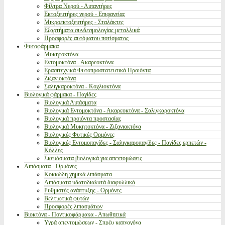
Φίλτρα Νερού - Λιπαντήρες
Εκτοξευτήρες νερού - Επιφανείας
Μικροεκτοξευτήρες - Σταλάκτες
Εξαρτήματα συνδεσμολογίας μεταλλικά
Προσφορές αυτόματου ποτίσματος
Φυτοφάρμακα
Μυκητοκτόνα
Εντομοκτόνα - Ακαρεοκτόνα
Ερασιτεχνικά Φυτοπροστατευτικά Προιόντα
Ζιζανιοκτόνα
Σαλιγκαροκτόνα - Κοχλιοκτόνα
Βιολογικά φάρμακα - Παγίδες
Βιολογικά Λιπάσματα
Βιολογικά Εντομοκτόνα - Ακαρεοκτόνα - Σαλιγκαροκτόνα
Βιολογικά προιόντα προστασίας
Βιολογικά Μυκητοκτόνα - Ζιζανιοκτόνα
Βιολογικές Φυτικές Ορμόνες
Βιολογικές Εντομοπαγίδες - Σαλιγκαροπαγίδες - Παγίδες ερπετών -
Κόλλες
Σκευάσματα βιολογικά για απεντομώσεις
Λιπάσματα - Ορμόνες
Κοκκώδη χημικά λιπάσματα
Λιπάσματα υδατοδιαλυτά διαφυλλικά
Ρυθμιστές ανάπτυξης - Ορμόνες
Βελτιωτικά φυτών
Προσφορές λιπασμάτων
Βιοκτόνα - Ποντικοφάρμακα - Απωθητικά
Υγρά απεντομώσεων - Σπρέυ καπνογόνα