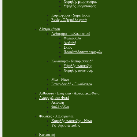
Χαμηλής μπορντούρας
Υψηλής μπορντούρας
Καρποφόροι - Superfoods
Σκιάς - Οξύφυλλα φυτά
Δέντρα κήπου
Ανθοφόρα - καλλωπιστικά
Φυλλοβόλα
Αειθαλή
Σκιάς
Παραθαλάσσιων περιοχών
Κωνοφόρα - Κυπαρισσοειδή
Υψηλής ανάπτυξης
Χαμηλής ανάπτυξης
Μίνι - Νάνα
Εσπεριδοειδή - Ξυνόδεντρα
Ανθόφυτα - Εποχιακά - Αρωματικά Φυτά
Αναρριχώμενα Φυτά
Αειθαλή
Φυλλοβόλα
Φοίνικες - Χαμαίρωπες
Χαμηλής ανάπτυξης - Νάνα
Υψηλής ανάπτυξης
Κακτοειδή