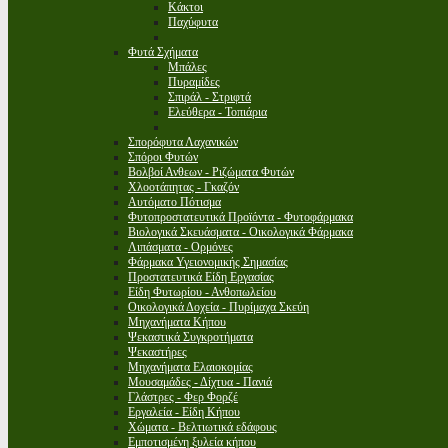
Κάκτοι
Παχύφυτα
Φυτά Σχήματα
Μπάλες
Πυραμίδες
Σπιράλ - Στριφτά
Ελεύθερα - Τοπιάρια
Σπορόφυτα Λαχανικών
Σπόροι Φυτών
Βολβοί Ανθεων - Ριζώματα Φυτών
Χλοοτάπητας - Γκαζόν
Αυτόματο Πότισμα
Φυτοπροστατευτικά Προϊόντα - Φυτοφάρμακα
Βιολογικά Σκευάσματα - Οικολογικά Φάρμακα
Λιπάσματα - Ορμόνες
Φάρμακα Υγειονομικής Σημασίας
Προστατευτικά Είδη Εργασίας
Είδη Φυτωρίου - Ανθοπωλείου
Οικολογικά Δοχεία - Πυρίμαχα Σκεύη
Μηχανήματα Κήπου
Ψεκαστικά Συγκροτήματα
Ψεκαστήρες
Μηχανήματα Ελαιοκομίας
Μουσαμάδες - Δίχτυα - Πανιά
Γλάστρες - Φερ Φορζέ
Εργαλεία - Είδη Κήπου
Χώματα - Βελτιωτικά εδάφους
Εμποτισμένη ξυλεία κήπου