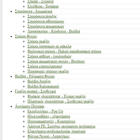
Σπιράλ - Στριφτά
Ελεύθερα - Τοπιάρια
Σπορόφυτα - Αρωματικά
Σπορόφυτα άνοιξης
Σπορόφυτα φθινοπώρου
Σπορόφυτα αρωματικών
Λαχανόκηπος - Κόνδυλοι - Βολβοί
Σπόροι Φυτών
Σπόροι γκαζόν
Σπόροι λαχανικών σε φάκελα
Βιολογικοί σπόροι - Παλιοί παραδοσιακοί σπόροι
Σπόροι ανθέων - λουλουδιών
Σπόροι αρωματικών φυτών - Βοτάνων
Σπόροι επαγγελματικοί
Προσφορές σπόρων γκαζόν
Βολβοί - Ριζώματα Φυτών
Βολβοί Ανοιξης
Βολβοί Καλοκαιριού
Γκαζόν φυσικό - Συνθετικό
Φυσικός χλοοτάπητας - Έτοιμο γκαζόν
Πλαστικός χλοοτάπητας - Συνθετικό γκαζόν
Αυτόματο Πότισμα
Εκτοξευτήρες - Pop Up
Ηλεκτροβάνες - εξαρτήματα
Προγραμματιστές - Κομπιούτερ
Λάστιχα PE- Σωλήνες αυτόματου ποτίσματος
Εξαρτήματα συνδεσμολογίας πλαστικά
Φίλτρα Νερού - Λιπαντήρες