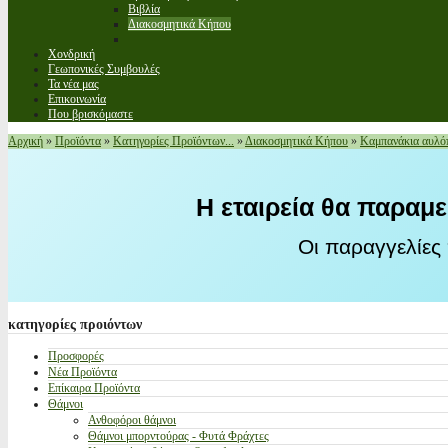
Βιβλία
Διακοσμητικά Κήπου
Χονδρική
Γεωπονικές Συμβουλές
Τα νέα μας
Επικοινωνία
Που βρισκόμαστε
Αρχική
»
Προϊόντα
»
Κατηγορίες Προϊόντων...
»
Διακοσμητικά Κήπου
»
Καμπανάκια αυλό
Η εταιρεία θα παραμε
Οι παραγγελίες
κατηγορίες
προιόντων
Προσφορές
Νέα Προϊόντα
Επίκαιρα Προϊόντα
Θάμνοι
Ανθοφόροι θάμνοι
Θάμνοι μπορντούρας - Φυτά Φράχτες