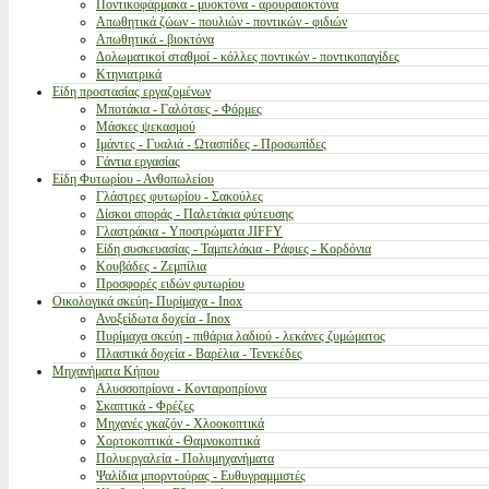
Ποντικοφάρμακα - μυοκτόνα - αρουραιοκτόνα
Απωθητικά ζώων - πουλιών - ποντικών - φιδιών
Απωθητικά - βιοκτόνα
Δολωματικοί σταθμοί - κόλλες ποντικών - ποντικοπαγίδες
Κτηνιατρικά
Είδη προστασίας εργαζομένων
Μποτάκια - Γαλότσες - Φόρμες
Μάσκες ψεκασμού
Ιμάντες - Γυαλιά - Ωτασπίδες - Προσωπίδες
Γάντια εργασίας
Είδη Φυτωρίου - Ανθοπωλείου
Γλάστρες φυτωρίου - Σακούλες
Δίσκοι σποράς - Παλετάκια φύτευσης
Γλαστράκια - Υποστρώματα JIFFY
Είδη συσκευασίας - Ταμπελάκια - Ράφιες - Κορδόνια
Κουβάδες - Ζεμπίλια
Προσφορές ειδών φυτωρίου
Οικολογικά σκεύη- Πυρίμαχα - Inox
Ανοξείδωτα δοχεία - Inox
Πυρίμαχα σκεύη - πιθάρια λαδιού - λεκάνες ζυμώματος
Πλαστικά δοχεία - Βαρέλια - Τενεκέδες
Μηχανήματα Κήπου
Αλυσσοπρίονα - Κονταροπρίονα
Σκαπτικά - Φρέζες
Μηχανές γκαζόν - Χλοοκοπτικά
Χορτοκοπτικά - Θαμνοκοπτικά
Πολυεργαλεία - Πολυμηχανήματα
Ψαλίδια μπορντούρας - Ευθυγραμμιστές