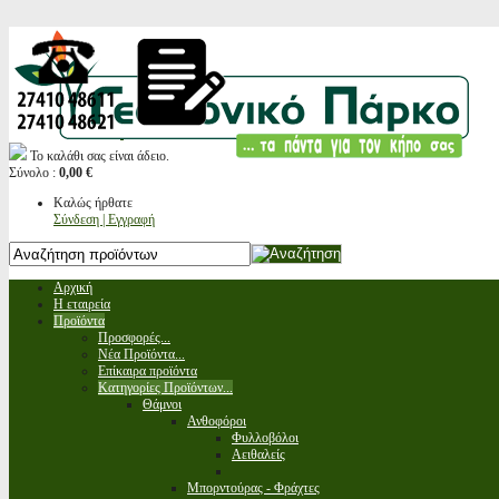
Το καλάθι σας είναι άδειο.
Σύνολο :
0,00 €
Καλώς ήρθατε
Σύνδεση | Εγγραφή
Αρχική
Η εταιρεία
Προϊόντα
Προσφορές...
Νέα Προϊόντα...
Επίκαιρα προϊόντα
Κατηγορίες Προϊόντων...
Θάμνοι
Ανθοφόροι
Φυλλοβόλοι
Αειθαλείς
Μπορντούρας - Φράχτες