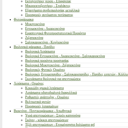
Εκτοξευτήρες νερού - Επιφανείας
Μικροεκτοξευτήρες - Σταλάκτες
Εξαρτήματα συνδεσμολογίας μεταλλικά
Προσφορές αυτόματου ποτίσματος
Φυτοφάρμακα
Μυκητοκτόνα
Εντομοκτόνα - Ακαρεοκτόνα
Ερασιτεχνικά Φυτοπροστατευτικά Προιόντα
Ζιζανιοκτόνα
Σαλιγκαροκτόνα - Κοχλιοκτόνα
Βιολογικά φάρμακα - Παγίδες
Βιολογικά Λιπάσματα
Βιολογικά Εντομοκτόνα - Ακαρεοκτόνα - Σαλιγκαροκτόνα
Βιολογικά προιόντα προστασίας
Βιολογικά Μυκητοκτόνα - Ζιζανιοκτόνα
Βιολογικές Φυτικές Ορμόνες
Βιολογικές Εντομοπαγίδες - Σαλιγκαροπαγίδες - Παγίδες ερπετών - Κόλλε
Σκευάσματα βιολογικά για απεντομώσεις
Λιπάσματα - Ορμόνες
Κοκκώδη χημικά λιπάσματα
Λιπάσματα υδατοδιαλυτά διαφυλλικά
Ρυθμιστές ανάπτυξης - Ορμόνες
Βελτιωτικά φυτών
Προσφορές λιπασμάτων
Βιοκτόνα - Ποντικοφάρμακα - Απωθητικά
Υγρά απεντομώσεων - Σπρέυ καπνογόνα
Σκόνες - κόκκοι απεντομώσεων
Τζέλ απεντομώσεων - Ετοιμόχρηστα δολώματα gel