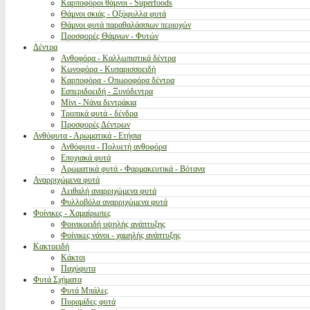
Καρποφόροι θάμνοι - Superfoods
Θάμνοι σκιάς - Οξύφυλλα φυτά
Θάμνοι φυτά παραθαλάσσιων περιοχών
Προσφορές Θάμνων - Φυτών
Δέντρα
Ανθοφόρα - Καλλωπιστικά δέντρα
Κωνοφόρα - Κυπαρισσοειδή
Καρποφόρα - Οπωροφόρα δέντρα
Εσπεριδοειδή - Ξυνόδεντρα
Μίνι - Νάνα δεντράκια
Τροπικά φυτά - δένδρα
Προσφορές Δέντρων
Ανθόφυτα - Αρωματικά - Ετήσια
Ανθόφυτα - Πολυετή ανθοφόρα
Εποχιακά φυτά
Αρωματικά φυτά - Φαρμακευτικά - Βότανα
Αναρριχώμενα φυτά
Αειθαλή αναρριχώμενα φυτά
Φυλλοβόλα αναρριχώμενα φυτά
Φοίνικες - Χαμαίρωπες
Φοινικοειδή υψηλής ανάπτυξης
Φοίνικες νάνοι - χαμηλής ανάπτυξης
Κακτοειδή
Κάκτοι
Παχύφυτα
Φυτά Σχήματα
Φυτά Μπάλες
Πυραμίδες φυτά