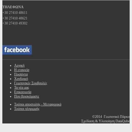
ΤΗΛΕΦΩΝΑ
+30 27410 48611
+30 27410 48621
+30 27410 49302
Αρχική
Η εταιρεία
Προϊόντα
Χονδρική
Γεωπονικές Συμβουλές
Τα νέα μας
Επικοινωνία
Που βρισκόμαστε
Τρόποι αποστολής - Μεταφορικά
Τρόποι πληρωμής
©2014 Γεωπονικό Πάρκο
Σχεδίαση & Υλοποίηση DataQube