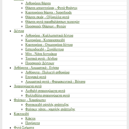
Ανθοφόροι θάμνοι
Θάμνοι μπορντούρας - Φυτά Φράχτες
Καρποφόροι θάμνοι - Superfoods
Θάμνοι σκιάς - Οξύφυλλα φυτά
Θάμνοι φυτά παραθαλάσσιων περιοχών
Προσφορές Θάμνων - Φυτών
Δέντρα
Ανθοφόρα - Καλλωπιστικά δέντρα
Κωνοφόρα - Κυπαρισσοειδή
Καρποφόρα - Οπωροφόρα δέντρα
Εσπεριδοειδή - Ξυνόδεντρα
Μίνι - Νάνα δεντράκια
Τροπικά φυτά - δένδρα
Προσφορές Δέντρων
Ανθόφυτα - Αρωματικά - Ετήσια
Ανθόφυτα - Πολυετή ανθοφόρα
Εποχιακά φυτά
Αρωματικά φυτά - Φαρμακευτικά - Βότανα
Αναρριχώμενα φυτά
Αειθαλή αναρριχώμενα φυτά
Φυλλοβόλα αναρριχώμενα φυτά
Φοίνικες - Χαμαίρωπες
Φοινικοειδή υψηλής ανάπτυξης
Φοίνικες νάνοι - χαμηλής ανάπτυξης
Κακτοειδή
Κάκτοι
Παχύφυτα
Φυτά Σχήματα