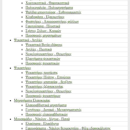
Χορτοκοπτικά - Θαμνοκοπτικά
Πολυεργαλεία - Πολυμηχανήματα
Ψαλίδια μπορντούρας - Ευθυγραμμιστές
Κλαδοφάγοι - Εξαερωτήρες
Φυσητήρες - Απορροφητήρες φύλλων
Γαιοτρύπανα - Πλυστικά
Σχίστες Ξύλων - Κορμών
Προσφορές μηχανημάτων
Ψεκαστικά - Αντλίες
Ψεκαστικά Βυτία εδάφους
Αντλίες - Πιεστικά
Νεφελοψεκαστήρες - Θειωτήρες
Εξαρτήματα ψεκαστικών
Προσφορές ψεκαστικών
Ψεκαστήρες
Ψεκαστήρες προπίεσης
Ψεκαστήρες Πλάτης - Επινώτιοι
Ψεκαστήρες μπαταρίας - βενζίνης
Ψεκαστήρες ζιζανιοκτονίας
Νεφελοψεκαστήρες - Θειωτήρες
Προσφορές ψεκαστήρων
Μηχανήματα Ελαιοκομίας
Ελαιοραβδιστικά μηχανήματα
Γεννήτριες - Δυναμό - Μετασχηματιστές
Προσφορές ελαιοραβδιστικών
Μουσαμάδες - Νάυλον - Δίχτυα - Πανιά
Ελαιόπανα - Ελαιόδιχτα
Γαιουφάσματα - Νάυλον θερμοκηπίου - Φίλμ εδαφοκάλυψης