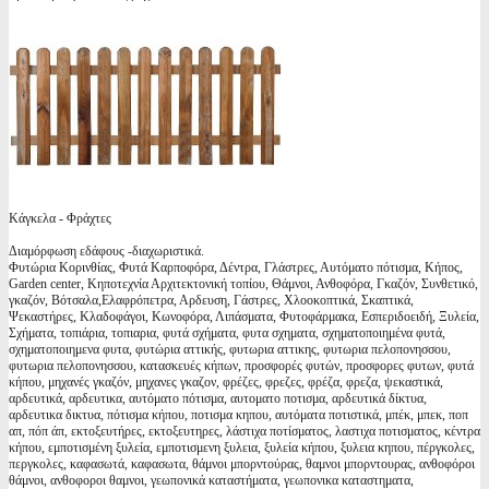
Κάγκελα - Φράχτες
Διαμόρφωση εδάφους -διαχωριστικά.
Φυτώρια Κορινθίας, Φυτά Καρποφόρα, Δέντρα, Γλάστρες, Αυτόματο πότισμα, Κήπος,
Garden center, Κηποτεχνία Αρχιτεκτονική τοπίου, Θάμνοι, Ανθοφόρα, Γκαζόν, Συνθετικό,
γκαζόν, Βότσαλα,Ελαφρόπετρα, Αρδευση, Γάστρες, Χλοοκοπτικά, Σκαπτικά,
Ψεκαστήρες, Κλαδοφάγοι, Κωνοφόρα, Λιπάσματα, Φυτοφάρμακα, Εσπεριδοειδή, Ξυλεία,
Σχήματα, τοπιάρια, τοπιαρια, φυτά σχήματα, φυτα σχηματα, σχηματοποιημένα φυτά,
σχηματοποιημενα φυτα, φυτώρια αττικής, φυτωρια αττικης, φυτωρια πελοπονησσου,
φυτωρια πελοπονησσου, κατασκευές κήπων, προσφορές φυτών, προσφορες φυτων, φυτά
κήπου, μηχανές γκαζόν, μηχανες γκαζον, φρέζες, φρεζες, φρέζα, φρεζα, ψεκαστικά,
αρδευτικά, αρδευτικα, αυτόματο πότισμα, αυτοματο ποτισμα, αρδευτικά δίκτυα,
αρδευτικα δικτυα, πότισμα κήπου, ποτισμα κηπου, αυτόματα ποτιστικά, μπέκ, μπεκ, ποπ
απ, πόπ άπ, εκτοξευτήρες, εκτοξευτηρες, λάστιχα ποτίσματος, λαστιχα ποτισματος, κέντρα
κήπου, εμποτισμένη ξυλεία, εμποτισμενη ξυλεια, ξυλεία κήπου, ξυλεια κηπου, πέργκολες,
περγκολες, καφασωτά, καφασωτα, θάμνοι μπορντούρας, θαμνοι μπορντουρας, ανθοφόροι
θάμνοι, ανθοφοροι θαμνοι, γεωπονικά καταστήματα, γεωπονικα καταστηματα,