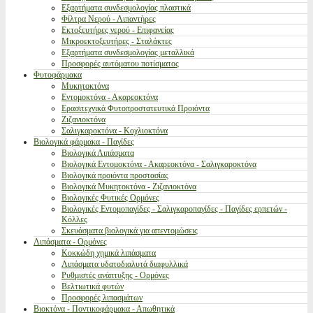
Εξαρτήματα συνδεσμολογίας πλαστικά
Φίλτρα Νερού - Λιπαντήρες
Εκτοξευτήρες νερού - Επιφανείας
Μικροεκτοξευτήρες - Σταλάκτες
Εξαρτήματα συνδεσμολογίας μεταλλικά
Προσφορές αυτόματου ποτίσματος
Φυτοφάρμακα
Μυκητοκτόνα
Εντομοκτόνα - Ακαρεοκτόνα
Ερασιτεχνικά Φυτοπροστατευτικά Προιόντα
Ζιζανιοκτόνα
Σαλιγκαροκτόνα - Κοχλιοκτόνα
Βιολογικά φάρμακα - Παγίδες
Βιολογικά Λιπάσματα
Βιολογικά Εντομοκτόνα - Ακαρεοκτόνα - Σαλιγκαροκτόνα
Βιολογικά προιόντα προστασίας
Βιολογικά Μυκητοκτόνα - Ζιζανιοκτόνα
Βιολογικές Φυτικές Ορμόνες
Βιολογικές Εντομοπαγίδες - Σαλιγκαροπαγίδες - Παγίδες ερπετών -
Κόλλες
Σκευάσματα βιολογικά για απεντομώσεις
Λιπάσματα - Ορμόνες
Κοκκώδη χημικά λιπάσματα
Λιπάσματα υδατοδιαλυτά διαφυλλικά
Ρυθμιστές ανάπτυξης - Ορμόνες
Βελτιωτικά φυτών
Προσφορές λιπασμάτων
Βιοκτόνα - Ποντικοφάρμακα - Απωθητικά