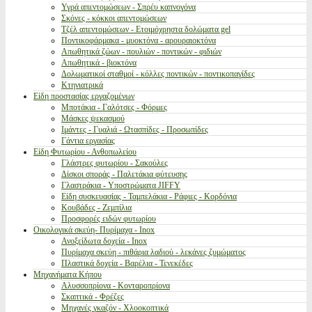
Υγρά απεντομώσεων - Σπρέυ καπνογόνα
Σκόνες - κόκκοι απεντομώσεων
Τζέλ απεντομώσεων - Ετοιμόχρηστα δολώματα gel
Ποντικοφάρμακα - μυοκτόνα - αρουραιοκτόνα
Απωθητικά ζώων - πουλιών - ποντικών - φιδιών
Απωθητικά - βιοκτόνα
Δολωματικοί σταθμοί - κόλλες ποντικών - ποντικοπαγίδες
Κτηνιατρικά
Είδη προστασίας εργαζομένων
Μποτάκια - Γαλότσες - Φόρμες
Μάσκες ψεκασμού
Ιμάντες - Γυαλιά - Ωτασπίδες - Προσωπίδες
Γάντια εργασίας
Είδη Φυτωρίου - Ανθοπωλείου
Γλάστρες φυτωρίου - Σακούλες
Δίσκοι σποράς - Παλετάκια φύτευσης
Γλαστράκια - Υποστρώματα JIFFY
Είδη συσκευασίας - Ταμπελάκια - Ράφιες - Κορδόνια
Κουβάδες - Ζεμπίλια
Προσφορές ειδών φυτωρίου
Οικολογικά σκεύη- Πυρίμαχα - Inox
Ανοξείδωτα δοχεία - Inox
Πυρίμαχα σκεύη - πιθάρια λαδιού - λεκάνες ζυμώματος
Πλαστικά δοχεία - Βαρέλια - Τενεκέδες
Μηχανήματα Κήπου
Αλυσσοπρίονα - Κονταροπρίονα
Σκαπτικά - Φρέζες
Μηχανές γκαζόν - Χλοοκοπτικά