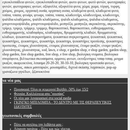
εγκυκλοπαίδεια φυτών, εγκυκλοπαιδεια φυτών, φωτο φυτων, φωτό φυτών, φωτογραφίες
φυτών, φωτογραφιες φυτων, οξύφυλλα, οξυφυλλα φυτα, χώμα, χωμα, τύρφη, τυρφη,
χούμος, χουμος, οργανική ουσία, οργανικη ουσια, κλαδεμένα φυτά, κλαδεμενα φυτα,
τσάπα, τσαπα, φτυάρι, φτυαρι, τσάπα, τσαπα, κλαδευτήρι, κλαδευτήρια, κλαδευτηρι,
ψαλίδια κλαδέματος, ψαλίδι κλαδέματος, ψαλιδι κλαδεματος, ψαλιδια κλαδεματος,
μπορντουροψάλιδα, μπορντουροψαλιδο, μεσηνέζα, μεσηνεζα, ακροκόπτης, ακροκόπτης,
τρίμερ, τριμερ, τρίμμερ, τριμμερ, θαμνοκοπτικό, θαμνοκοπτικο, ευθυγραμμιστης,
ευθυγραμμιστής, κλαδοφάγος, κλαδοφαγος, θρυμματιστής κλαδιών, θρυμματιστης
κλαδιων, ψεκαστικά συγκροτήματα, ψεκαστικα συγκροτηματα, ψεκαστικά, ψεκαστικα,
ψεκαστήρες, ψεκαστηρες, ψεκαστήρι, ψεκαστηρι, ψεκαστήρες προπίεσης, ψεκαστηρες
προπιεσης, έτοιμος χλοοτάπητας, ετοιμος χλοοταπητας, έτοιμο γκαζόν, ετοιμο γκαζον,
χλοοτάπητας, χλοοταπητας, sod, lawn, e shop, e garden shop, e shop garden, garden shop,
shop garden, free shop garden, free shop, e free shop, βιολογικη ντοματα, βιολογικα
σπορόφυτα, βελτιωτικα σκευασματα, ορμονες φυτων, εκτοξευτηρες τσαφ-τσαφ, μειγμα
γκαζον, ακαρεοκτόνα, λιπασμα 20-20-20, 30-10-10, βιολογικη προστασία φυτων,
πατατοσπορος, σακοι μανιταριών, μουσαμάδες, διχτυά σκίασης λαχανικών, pop-up
γραναζωτα γηπέδων, ζιζανιοκτόνα
τα
νέα μας
Προσφορά: Όλοι οι χειμερινοί Βολβόι -50% έως 15/2
Φειγιόα: Καλλιέργεια απο ''χρυσάφι''
Oι νέοι μας λογαριασμοί στα social media
ΓΚΙΝΓΚΟ ΜΠΙΛΟΜΠΑ - ΤΟ ΔΕΝΤΡΟ ΜΕ ΤΙΣ ΘΕΡΑΠΕΥΤΙΚΕΣ
ΙΔΙΟΤΗΤΕΣ
γεωπονικές
συμβουλές
Πότε να φυτέψω την λεβάντα μου ;
Λίπανση πατάτας - Πότε και πώς γίνεται.