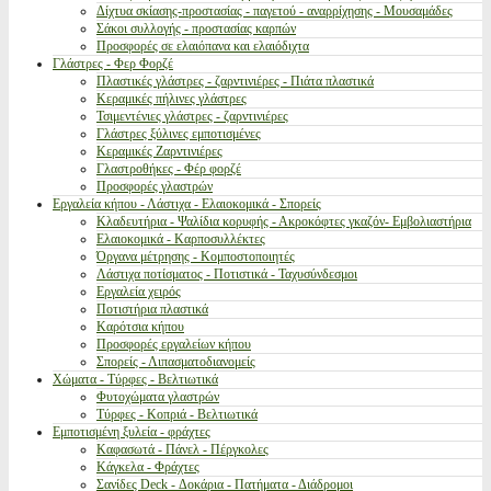
Δίχτυα σκίασης-προστασίας - παγετού - αναρρίχησης - Μουσαμάδες
Σάκοι συλλογής - προστασίας καρπών
Προσφορές σε ελαιόπανα και ελαιόδιχτα
Γλάστρες - Φερ Φορζέ
Πλαστικές γλάστρες - ζαρντινιέρες - Πιάτα πλαστικά
Κεραμικές πήλινες γλάστρες
Τσιμεντένιες γλάστρες - ζαρντινιέρες
Γλάστρες ξύλινες εμποτισμένες
Κεραμικές Ζαρντινιέρες
Γλαστροθήκες - Φέρ φορζέ
Προσφορές γλαστρών
Εργαλεία κήπου - Λάστιχα - Ελαιοκομικά - Σπορείς
Κλαδευτήρια - Ψαλίδια κορυφής - Ακροκόφτες γκαζόν- Εμβολιαστήρια
Ελαιοκομικά - Καρποσυλλέκτες
Όργανα μέτρησης - Κομποστοποιητές
Λάστιχα ποτίσματος - Ποτιστικά - Ταχυσύνδεσμοι
Εργαλεία χειρός
Ποτιστήρια πλαστικά
Καρότσια κήπου
Προσφορές εργαλείων κήπου
Σπορείς - Λιπασματοδιανομείς
Χώματα - Τύρφες - Βελτιωτικά
Φυτοχώματα γλαστρών
Τύρφες - Κοπριά - Βελτιωτικά
Εμποτισμένη ξυλεία - φράχτες
Καφασωτά - Πάνελ - Πέργκολες
Κάγκελα - Φράχτες
Σανίδες Deck - Δοκάρια - Πατήματα - Διάδρομοι