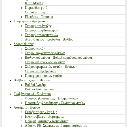
Φυτά Μπάλες
Πυραμίδες φυτά
Σπιράλ - Στριφτά
Ελεύθερα - Τοπιάρια
Σπορόφυτα - Αρωματικά
Σπορόφυτα άνοιξης
Σπορόφυτα φθινοπώρου
Σπορόφυτα αρωματικών
Λαχανόκηπος - Κόνδυλοι - Βολβοί
Σπόροι Φυτών
Σπόροι γκαζόν
Σπόροι λαχανικών σε φάκελα
Βιολογικοί σπόροι - Παλιοί παραδοσιακοί σπόροι
Σπόροι ανθέων - λουλουδιών
Σπόροι αρωματικών φυτών - Βοτάνων
Σπόροι επαγγελματικοί
Προσφορές σπόρων γκαζόν
Βολβοί - Ριζώματα Φυτών
Βολβοί Ανοιξης
Βολβοί Καλοκαιριού
Γκαζόν φυσικό - Συνθετικό
Φυσικός χλοοτάπητας - Έτοιμο γκαζόν
Πλαστικός χλοοτάπητας - Συνθετικό γκαζόν
Αυτόματο Πότισμα
Εκτοξευτήρες - Pop Up
Ηλεκτροβάνες - εξαρτήματα
Προγραμματιστές - Κομπιούτερ
Λάστιχα PE- Σωλήνες αυτόματου ποτίσματος