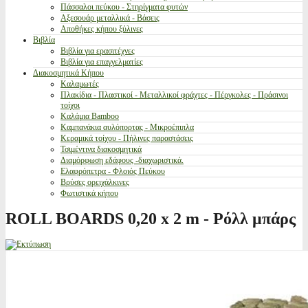
Πάσσαλοι πεύκου - Στηρίγματα φυτών
Αξεσουάρ μεταλλικά - Βάσεις
Αποθήκες κήπου ξύλινες
Βιβλία
Βιβλία για ερασιτέχνες
Βιβλία για επαγγελματίες
Διακοσμητικά Κήπου
Καλαμωτές
Πλακίδια - Πλαστικοί - Μεταλλικοί φράχτες - Πέργκολες - Πράσινοι
τοίχοι
Καλάμια Bamboo
Καμπανάκια αυλόπορτας - Μικροέπιπλα
Κεραμικά τοίχου - Πήλινες παραστάσεις
Τσιμέντινα διακοσμητικά
Διαμόρφωση εδάφους -διαχωριστικά.
Ελαφρόπετρα - Φλοιός Πεύκου
Βρύσες ορειχάλκινες
Φωτιστικά κήπου
ROLL BOARDS 0,20 x 2 m - Ρόλλ μπάρς