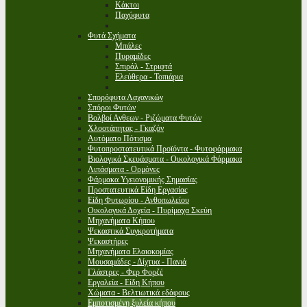
Κάκτοι
Παχύφυτα
Φυτά Σχήματα
Μπάλες
Πυραμίδες
Σπιράλ - Στριφτά
Ελεύθερα - Τοπιάρια
Σπορόφυτα Λαχανικών
Σπόροι Φυτών
Βολβοί Ανθεων - Ριζώματα Φυτών
Χλοοτάπητας - Γκαζόν
Αυτόματο Πότισμα
Φυτοπροστατευτικά Προϊόντα - Φυτοφάρμακα
Βιολογικά Σκευάσματα - Οικολογικά Φάρμακα
Λιπάσματα - Ορμόνες
Φάρμακα Υγειονομικής Σημασίας
Προστατευτικά Είδη Εργασίας
Είδη Φυτωρίου - Ανθοπωλείου
Οικολογικά Δοχεία - Πυρίμαχα Σκεύη
Μηχανήματα Κήπου
Ψεκαστικά Συγκροτήματα
Ψεκαστήρες
Μηχανήματα Ελαιοκομίας
Μουσαμάδες - Δίχτυα - Πανιά
Γλάστρες - Φερ Φορζέ
Εργαλεία - Είδη Κήπου
Χώματα - Βελτιωτικά εδάφους
Εμποτισμένη ξυλεία κήπου