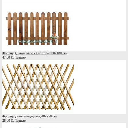
Φράχτης ξύλινος ίσιος - λεία τάβλα 60x180 cm
47,00 € / Τεμάχιο
Φράχτης χιαστί ανοιγόμενος 40x250 cm
28,00 € / Τεμάχιο