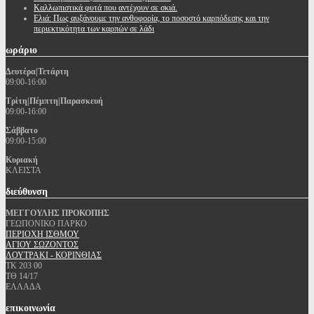
Καλλωπιστικά φυτά που αντέχουν σε σκιά.
Ελιά: Πως αυξάνουμε την ανθοφορία, το ποσοστό καρπόδεσης και την
περιεκτικότητα των καρπών σε λάδι
ωράριο
Δευτέρα|Τετάρτη
09:00-16:00
Τρίτη|Πέμπτη|Παρασκευή
09:00-16:00
Σάββατο
09:00-15:00
Κυριακή
ΚΛΕΙΣΤΑ
διεύθυνση
ΜΕΓΓΟΥΛΗΣ ΠΡΟΚΟΠΗΣ
ΓΕΩΠΟΝΙΚΟ ΠΑΡΚΟ
ΠΕΡΙΟΧΗ ΙΣΘΜΟΥ
ΑΓΙΟΥ ΣΩΖΟΝΤΟΣ
ΛΟΥΤΡΑΚΙ - ΚΟΡΙΝΘΙΑΣ
ΤΚ 203 00
ΤΘ 14/17
ΕΛΛΑΔΑ
επικοινωνία