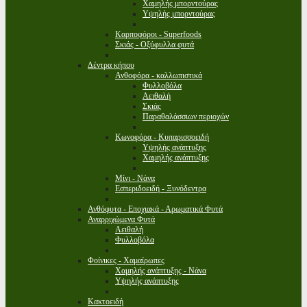
Χαμηλής μπορντούρας
Υψηλής μπορντούρας
Καρποφόροι - Superfoods
Σκιάς - Οξύφυλλα φυτά
Δέντρα κήπου
Ανθοφόρα - καλλωπιστικά
Φυλλοβόλα
Αειθαλή
Σκιάς
Παραθαλάσσιων περιοχών
Κωνοφόρα - Κυπαρισσοειδή
Υψηλής ανάπτυξης
Χαμηλής ανάπτυξης
Μίνι - Νάνα
Εσπεριδοειδή - Ξυνόδεντρα
Ανθόφυτα - Εποχιακά - Αρωματικά Φυτά
Αναρριχώμενα Φυτά
Αειθαλή
Φυλλοβόλα
Φοίνικες - Χαμαίρωπες
Χαμηλής ανάπτυξης - Νάνα
Υψηλής ανάπτυξης
Κακτοειδή