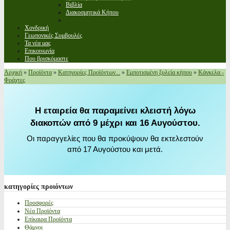
Βιβλία
Διακοσμητικά Κήπου
Χονδρική
Γεωπονικές Συμβουλές
Τα νέα μας
Επικοινωνία
Που βρισκόμαστε
Αρχική
»
Προϊόντα
»
Κατηγορίες Προϊόντων...
»
Εμποτισμένη ξυλεία κήπου
»
Κάγκελα -
Φράχτες
Η εταιρεία θα παραμείνει κλειστή λόγω
διακοπών από 9 μέχρι και 16 Αυγούστου.
Οι παραγγελίες που θα προκύψουν θα εκτελεστούν
από 17 Αυγούστου και μετά.
κατηγορίες
προιόντων
Προσφορές
Νέα Προϊόντα
Επίκαιρα Προϊόντα
Θάμνοι