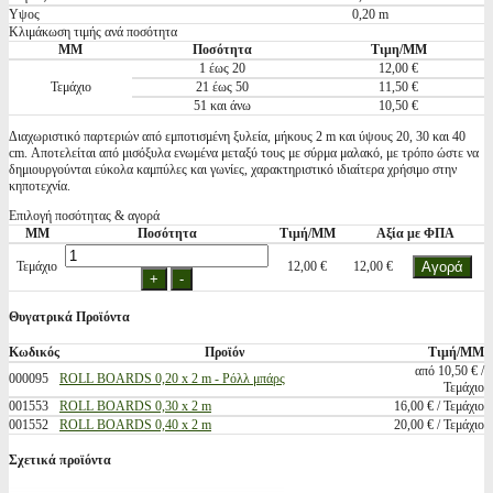
Υψος
0,20 m
Κλιμάκωση τιμής ανά ποσότητα
ΜΜ
Ποσότητα
Τιμη/ΜΜ
1 έως 20
12,00 €
Τεμάχιο
21 έως 50
11,50 €
51 και άνω
10,50 €
Διαχωριστικό παρτεριών από εμποτισμένη ξυλεία, μήκους 2 m και ύψους 20, 30 και 40
cm. Αποτελείται από μισόξυλα ενωμένα μεταξύ τους με σύρμα μαλακό, με τρόπο ώστε να
δημιουργούνται εύκολα καμπύλες και γωνίες, χαρακτηριστικό ιδιαίτερα χρήσιμο στην
κηποτεχνία.
Επιλογή ποσότητας & αγορά
ΜΜ
Ποσότητα
Τιμή/ΜΜ
Αξία με ΦΠΑ
Τεμάχιο
12,00 €
12,00 €
Θυγατρικά Προϊόντα
Κωδικός
Προϊόν
Τιμή/ΜΜ
από 10,50 € /
000095
ROLL BOARDS 0,20 x 2 m - Ρόλλ μπάρς
Τεμάχιο
001553
ROLL BOARDS 0,30 x 2 m
16,00 € / Τεμάχιο
001552
ROLL BOARDS 0,40 x 2 m
20,00 € / Τεμάχιο
Σχετικά προϊόντα