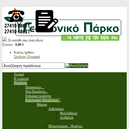
Το καλάθι σας είναι άδειο.
Σύνολο :
0,00 €
Καλώς ήρθατε
Σύνδεση | Εγγραφή
Αρχική
Η εταιρεία
Προϊόντα
Προσφορές...
Νέα Προϊόντα...
Επίκαιρα προϊόντα
Κατηγορίες Προϊόντων...
Θάμνοι
Ανθοφόροι
Φυλλοβόλοι
Αειθαλείς
Μπορντούρας - Φράχτες