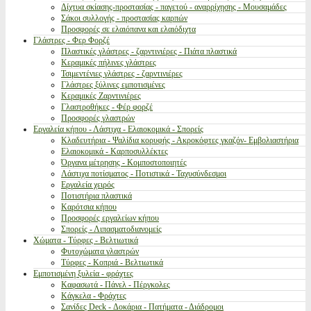
Δίχτυα σκίασης-προστασίας - παγετού - αναρρίχησης - Μουσαμάδες
Σάκοι συλλογής - προστασίας καρπών
Προσφορές σε ελαιόπανα και ελαιόδιχτα
Γλάστρες - Φερ Φορζέ
Πλαστικές γλάστρες - ζαρντινιέρες - Πιάτα πλαστικά
Κεραμικές πήλινες γλάστρες
Τσιμεντένιες γλάστρες - ζαρντινιέρες
Γλάστρες ξύλινες εμποτισμένες
Κεραμικές Ζαρντινιέρες
Γλαστροθήκες - Φέρ φορζέ
Προσφορές γλαστρών
Εργαλεία κήπου - Λάστιχα - Ελαιοκομικά - Σπορείς
Κλαδευτήρια - Ψαλίδια κορυφής - Ακροκόφτες γκαζόν- Εμβολιαστήρια
Ελαιοκομικά - Καρποσυλλέκτες
Όργανα μέτρησης - Κομποστοποιητές
Λάστιχα ποτίσματος - Ποτιστικά - Ταχυσύνδεσμοι
Εργαλεία χειρός
Ποτιστήρια πλαστικά
Καρότσια κήπου
Προσφορές εργαλείων κήπου
Σπορείς - Λιπασματοδιανομείς
Χώματα - Τύρφες - Βελτιωτικά
Φυτοχώματα γλαστρών
Τύρφες - Κοπριά - Βελτιωτικά
Εμποτισμένη ξυλεία - φράχτες
Καφασωτά - Πάνελ - Πέργκολες
Κάγκελα - Φράχτες
Σανίδες Deck - Δοκάρια - Πατήματα - Διάδρομοι