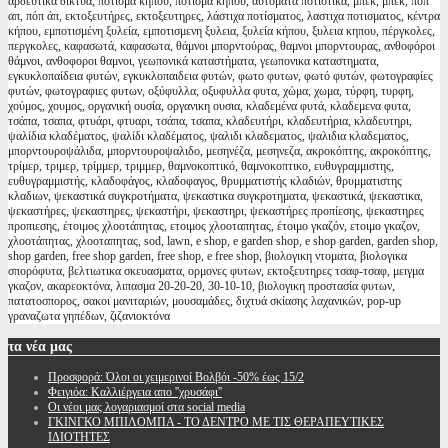
αρδευτικα δικτυα, πότισμα κήπου, ποτισμα κηπου, αυτόματα ποτιστικά, μπέκ, μπεκ, ποπ
απ, πόπ άπ, εκτοξευτήρες, εκτοξευτηρες, λάστιχα ποτίσματος, λαστιχα ποτισματος, κέντρα
κήπου, εμποτισμένη ξυλεία, εμποτισμενη ξυλεια, ξυλεία κήπου, ξυλεια κηπου, πέργκολες,
περγκολες, καφασωτά, καφασωτα, θάμνοι μπορντούρας, θαμνοι μπορντουρας, ανθοφόροι
θάμνοι, ανθοφοροι θαμνοι, γεωπονικά καταστήματα, γεωπονικα καταστηματα,
εγκυκλοπαίδεια φυτών, εγκυκλοπαιδεια φυτών, φωτο φυτων, φωτό φυτών, φωτογραφίες
φυτών, φωτογραφιες φυτων, οξύφυλλα, οξυφυλλα φυτα, χώμα, χωμα, τύρφη, τυρφη,
χούμος, χουμος, οργανική ουσία, οργανικη ουσια, κλαδεμένα φυτά, κλαδεμενα φυτα,
τσάπα, τσαπα, φτυάρι, φτυαρι, τσάπα, τσαπα, κλαδευτήρι, κλαδευτήρια, κλαδευτηρι,
ψαλίδια κλαδέματος, ψαλίδι κλαδέματος, ψαλιδι κλαδεματος, ψαλιδια κλαδεματος,
μπορντουροψάλιδα, μπορντουροψαλιδο, μεσηνέζα, μεσηνεζα, ακροκόπτης, ακροκόπτης,
τρίμερ, τριμερ, τρίμμερ, τριμμερ, θαμνοκοπτικό, θαμνοκοπτικο, ευθυγραμμιστης,
ευθυγραμμιστής, κλαδοφάγος, κλαδοφαγος, θρυμματιστής κλαδιών, θρυμματιστης
κλαδιων, ψεκαστικά συγκροτήματα, ψεκαστικα συγκροτηματα, ψεκαστικά, ψεκαστικα,
ψεκαστήρες, ψεκαστηρες, ψεκαστήρι, ψεκαστηρι, ψεκαστήρες προπίεσης, ψεκαστηρες
προπιεσης, έτοιμος χλοοτάπητας, ετοιμος χλοοταπητας, έτοιμο γκαζόν, ετοιμο γκαζον,
χλοοτάπητας, χλοοταπητας, sod, lawn, e shop, e garden shop, e shop garden, garden shop,
shop garden, free shop garden, free shop, e free shop, βιολογικη ντοματα, βιολογικα
σπορόφυτα, βελτιωτικα σκευασματα, ορμονες φυτων, εκτοξευτηρες τσαφ-τσαφ, μειγμα
γκαζον, ακαρεοκτόνα, λιπασμα 20-20-20, 30-10-10, βιολογικη προστασία φυτων,
πατατοσπορος, σακοι μανιταριών, μουσαμάδες, διχτυά σκίασης λαχανικών, pop-up
γραναζωτα γηπέδων, ζιζανιοκτόνα
τα
νέα μας
Προσφορά: Όλοι οι χειμερινοί Βολβόι -50% έως 15/2
Φειγιόα: Καλλιέργεια απο ''χρυσάφι''
Oι νέοι μας λογαριασμοί στα social media
ΓΚΙΝΓΚΟ ΜΠΙΛΟΜΠΑ - ΤΟ ΔΕΝΤΡΟ ΜΕ ΤΙΣ ΘΕΡΑΠΕΥΤΙΚΕΣ
ΙΔΙΟΤΗΤΕΣ