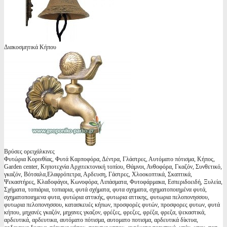
Διακοσμητικά Κήπου
Βρύσες ορειχάλκινες
Φυτώρια Κορινθίας, Φυτά Καρποφόρα, Δέντρα, Γλάστρες, Αυτόματο πότισμα, Κήπος,
Garden center, Κηποτεχνία Αρχιτεκτονική τοπίου, Θάμνοι, Ανθοφόρα, Γκαζόν, Συνθετικό,
γκαζόν, Βότσαλα,Ελαφρόπετρα, Αρδευση, Γάστρες, Χλοοκοπτικά, Σκαπτικά,
Ψεκαστήρες, Κλαδοφάγοι, Κωνοφόρα, Λιπάσματα, Φυτοφάρμακα, Εσπεριδοειδή, Ξυλεία,
Σχήματα, τοπιάρια, τοπιαρια, φυτά σχήματα, φυτα σχηματα, σχηματοποιημένα φυτά,
σχηματοποιημενα φυτα, φυτώρια αττικής, φυτωρια αττικης, φυτωρια πελοπονησσου,
φυτωρια πελοπονησσου, κατασκευές κήπων, προσφορές φυτών, προσφορες φυτων, φυτά
κήπου, μηχανές γκαζόν, μηχανες γκαζον, φρέζες, φρεζες, φρέζα, φρεζα, ψεκαστικά,
αρδευτικά, αρδευτικα, αυτόματο πότισμα, αυτοματο ποτισμα, αρδευτικά δίκτυα,