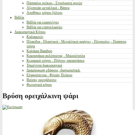
Πάσσαλοι πεύκου - Στηρίγματα φυτών
Αξεσουάρ μεταλλικά - Βάσεις
Αποθήκες κήπου ξύλινες
Βιβλία
Βιβλία για ερασιτέχνες
Βιβλία για επαγγελματίες
Διακοσμητικά Κήπου
Καλαμωτές
Πλακίδια - Πλαστικοί - Μεταλλικοί φράχτες - Πέργκολες - Πράσινοι
τοίχοι
Καλάμια Bamboo
Καμπανάκια αυλόπορτας - Μικροέπιπλα
Κεραμικά τοίχου - Πήλινες παραστάσεις
Τσιμέντινα διακοσμητικά
Διαμόρφωση εδάφους -διαχωριστικά.
Ελαφρόπετρα - Φλοιός Πεύκου
Βρύσες ορειχάλκινες
Φωτιστικά κήπου
Βρύση ορειχάλκινη ψάρι