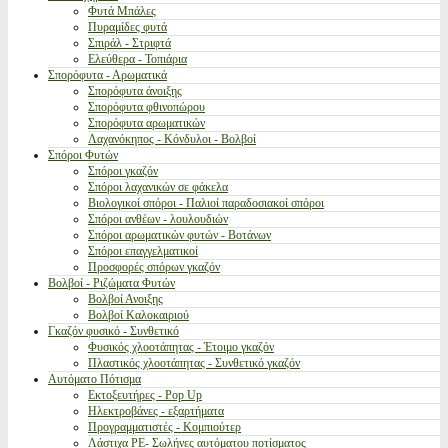
Φυτά Μπάλες
Πυραμίδες φυτά
Σπιράλ - Στριφτά
Ελεύθερα - Τοπιάρια
Σπορόφυτα - Αρωματικά
Σπορόφυτα άνοιξης
Σπορόφυτα φθινοπώρου
Σπορόφυτα αρωματικών
Λαχανόκηπος - Κόνδυλοι - Βολβοί
Σπόροι Φυτών
Σπόροι γκαζόν
Σπόροι λαχανικών σε φάκελα
Βιολογικοί σπόροι - Παλιοί παραδοσιακοί σπόροι
Σπόροι ανθέων - λουλουδιών
Σπόροι αρωματικών φυτών - Βοτάνων
Σπόροι επαγγελματικοί
Προσφορές σπόρων γκαζόν
Βολβοί - Ριζώματα Φυτών
Βολβοί Ανοιξης
Βολβοί Καλοκαιριού
Γκαζόν φυσικό - Συνθετικό
Φυσικός χλοοτάπητας - Έτοιμο γκαζόν
Πλαστικός χλοοτάπητας - Συνθετικό γκαζόν
Αυτόματο Πότισμα
Εκτοξευτήρες - Pop Up
Ηλεκτροβάνες - εξαρτήματα
Προγραμματιστές - Κομπιούτερ
Λάστιχα PE- Σωλήνες αυτόματου ποτίσματος