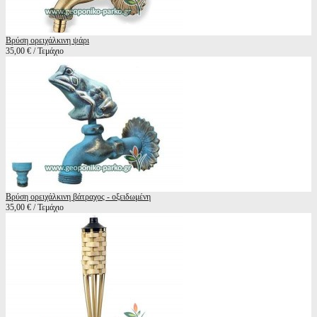
Βρύση ορειχάλκινη ψάρι
35,00 € / Τεμάχιο
Βρύση ορειχάλκινη βάτραχος - οξειδωμένη
35,00 € / Τεμάχιο