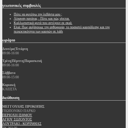
γεωπονικές
συμβουλές
Πότε να φυτέψω την λεβάντα μου ;
Λίπανση πατάτας - Πότε και πώς γίνεται.
Καλλωπιστικά φυτά που αντέχουν σε σκιά.
Ελιά: Πως αυξάνουμε την ανθοφορία, το ποσοστό καρπόδεσης και την
περιεκτικότητα των καρπών σε λάδι
ωράριο
Δευτέρα|Τετάρτη
09:00-16:00
Τρίτη|Πέμπτη|Παρασκευή
09:00-16:00
Σάββατο
09:00-15:00
Κυριακή
ΚΛΕΙΣΤΑ
διεύθυνση
ΜΕΓΓΟΥΛΗΣ ΠΡΟΚΟΠΗΣ
ΓΕΩΠΟΝΙΚΟ ΠΑΡΚΟ
ΠΕΡΙΟΧΗ ΙΣΘΜΟΥ
ΑΓΙΟΥ ΣΩΖΟΝΤΟΣ
ΛΟΥΤΡΑΚΙ - ΚΟΡΙΝΘΙΑΣ