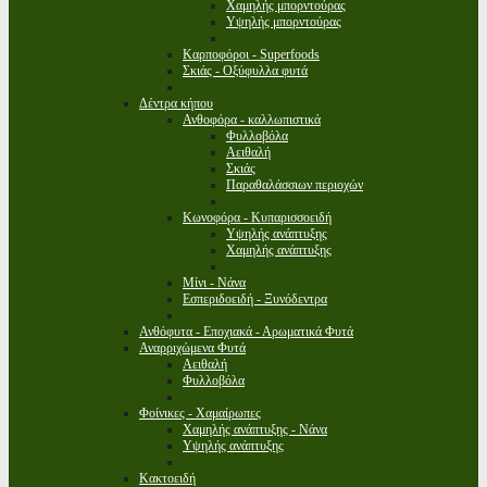
Χαμηλής μπορντούρας
Υψηλής μπορντούρας
Καρποφόροι - Superfoods
Σκιάς - Οξύφυλλα φυτά
Δέντρα κήπου
Ανθοφόρα - καλλωπιστικά
Φυλλοβόλα
Αειθαλή
Σκιάς
Παραθαλάσσιων περιοχών
Κωνοφόρα - Κυπαρισσοειδή
Υψηλής ανάπτυξης
Χαμηλής ανάπτυξης
Μίνι - Νάνα
Εσπεριδοειδή - Ξυνόδεντρα
Ανθόφυτα - Εποχιακά - Αρωματικά Φυτά
Αναρριχώμενα Φυτά
Αειθαλή
Φυλλοβόλα
Φοίνικες - Χαμαίρωπες
Χαμηλής ανάπτυξης - Νάνα
Υψηλής ανάπτυξης
Κακτοειδή