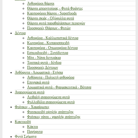
Ανθοφόροι θάμνοι
Θάμνοι μπορντούρας - Φυτά Φράχτες
Καρποφόροι θάμνοι - Superfoods
Θάμνοι σκιάς - Οξύφυλλα φυτά
Θάμνοι φυτά παραθαλάσσιων περιοχών
Προσφορές Θάμνων - Φυτών
Δέντρα
Ανθοφόρα - Καλλωπιστικά δέντρα
Κωνοφόρα - Κυπαρισσοειδή
Καρποφόρα - Οπωροφόρα δέντρα
Εσπεριδοειδή - Ξυνόδεντρα
Μίνι - Νάνα δεντράκια
Τροπικά φυτά - δένδρα
Προσφορές Δέντρων
Ανθόφυτα - Αρωματικά - Ετήσια
Ανθόφυτα - Πολυετή ανθοφόρα
Εποχιακά φυτά
Αρωματικά φυτά - Φαρμακευτικά - Βότανα
Αναρριχώμενα φυτά
Αειθαλή αναρριχώμενα φυτά
Φυλλοβόλα αναρριχώμενα φυτά
Φοίνικες - Χαμαίρωπες
Φοινικοειδή υψηλής ανάπτυξης
Φοίνικες νάνοι - χαμηλής ανάπτυξης
Κακτοειδή
Κάκτοι
Παχύφυτα
Φυτά Σχήματα