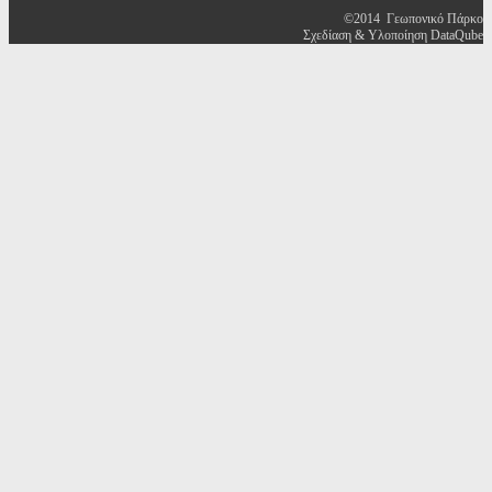
©2014 Γεωπονικό Πάρκο
Σχεδίαση & Υλοποίηση DataQube