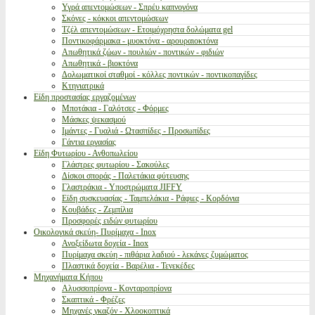
Υγρά απεντομώσεων - Σπρέυ καπνογόνα
Σκόνες - κόκκοι απεντομώσεων
Τζέλ απεντομώσεων - Ετοιμόχρηστα δολώματα gel
Ποντικοφάρμακα - μυοκτόνα - αρουραιοκτόνα
Απωθητικά ζώων - πουλιών - ποντικών - φιδιών
Απωθητικά - βιοκτόνα
Δολωματικοί σταθμοί - κόλλες ποντικών - ποντικοπαγίδες
Κτηνιατρικά
Είδη προστασίας εργαζομένων
Μποτάκια - Γαλότσες - Φόρμες
Μάσκες ψεκασμού
Ιμάντες - Γυαλιά - Ωτασπίδες - Προσωπίδες
Γάντια εργασίας
Είδη Φυτωρίου - Ανθοπωλείου
Γλάστρες φυτωρίου - Σακούλες
Δίσκοι σποράς - Παλετάκια φύτευσης
Γλαστράκια - Υποστρώματα JIFFY
Είδη συσκευασίας - Ταμπελάκια - Ράφιες - Κορδόνια
Κουβάδες - Ζεμπίλια
Προσφορές ειδών φυτωρίου
Οικολογικά σκεύη- Πυρίμαχα - Inox
Ανοξείδωτα δοχεία - Inox
Πυρίμαχα σκεύη - πιθάρια λαδιού - λεκάνες ζυμώματος
Πλαστικά δοχεία - Βαρέλια - Τενεκέδες
Μηχανήματα Κήπου
Αλυσσοπρίονα - Κονταροπρίονα
Σκαπτικά - Φρέζες
Μηχανές γκαζόν - Χλοοκοπτικά