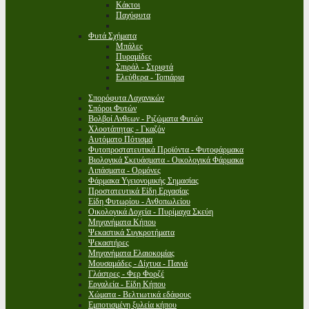
Κάκτοι
Παχύφυτα
Φυτά Σχήματα
Μπάλες
Πυραμίδες
Σπιράλ - Στριφτά
Ελεύθερα - Τοπιάρια
Σπορόφυτα Λαχανικών
Σπόροι Φυτών
Βολβοί Ανθεων - Ριζώματα Φυτών
Χλοοτάπητας - Γκαζόν
Αυτόματο Πότισμα
Φυτοπροστατευτικά Προϊόντα - Φυτοφάρμακα
Βιολογικά Σκευάσματα - Οικολογικά Φάρμακα
Λιπάσματα - Ορμόνες
Φάρμακα Υγειονομικής Σημασίας
Προστατευτικά Είδη Εργασίας
Είδη Φυτωρίου - Ανθοπωλείου
Οικολογικά Δοχεία - Πυρίμαχα Σκεύη
Μηχανήματα Κήπου
Ψεκαστικά Συγκροτήματα
Ψεκαστήρες
Μηχανήματα Ελαιοκομίας
Μουσαμάδες - Δίχτυα - Πανιά
Γλάστρες - Φερ Φορζέ
Εργαλεία - Είδη Κήπου
Χώματα - Βελτιωτικά εδάφους
Εμποτισμένη ξυλεία κήπου