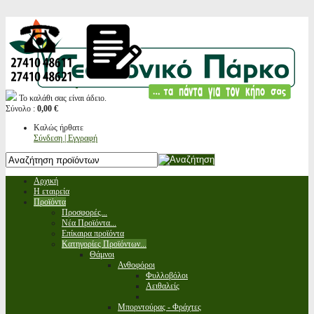
Το καλάθι σας είναι άδειο.
Σύνολο :
0,00 €
Καλώς ήρθατε
Σύνδεση | Εγγραφή
Αρχική
Η εταιρεία
Προϊόντα
Προσφορές...
Νέα Προϊόντα...
Επίκαιρα προϊόντα
Κατηγορίες Προϊόντων...
Θάμνοι
Ανθοφόροι
Φυλλοβόλοι
Αειθαλείς
Μπορντούρας - Φράχτες