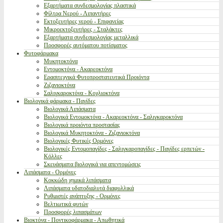
Εξαρτήματα συνδεσμολογίας πλαστικά
Φίλτρα Νερού - Λιπαντήρες
Εκτοξευτήρες νερού - Επιφανείας
Μικροεκτοξευτήρες - Σταλάκτες
Εξαρτήματα συνδεσμολογίας μεταλλικά
Προσφορές αυτόματου ποτίσματος
Φυτοφάρμακα
Μυκητοκτόνα
Εντομοκτόνα - Ακαρεοκτόνα
Ερασιτεχνικά Φυτοπροστατευτικά Προιόντα
Ζιζανιοκτόνα
Σαλιγκαροκτόνα - Κοχλιοκτόνα
Βιολογικά φάρμακα - Παγίδες
Βιολογικά Λιπάσματα
Βιολογικά Εντομοκτόνα - Ακαρεοκτόνα - Σαλιγκαροκτόνα
Βιολογικά προιόντα προστασίας
Βιολογικά Μυκητοκτόνα - Ζιζανιοκτόνα
Βιολογικές Φυτικές Ορμόνες
Βιολογικές Εντομοπαγίδες - Σαλιγκαροπαγίδες - Παγίδες ερπετών -
Κόλλες
Σκευάσματα βιολογικά για απεντομώσεις
Λιπάσματα - Ορμόνες
Κοκκώδη χημικά λιπάσματα
Λιπάσματα υδατοδιαλυτά διαφυλλικά
Ρυθμιστές ανάπτυξης - Ορμόνες
Βελτιωτικά φυτών
Προσφορές λιπασμάτων
Βιοκτόνα - Ποντικοφάρμακα - Απωθητικά