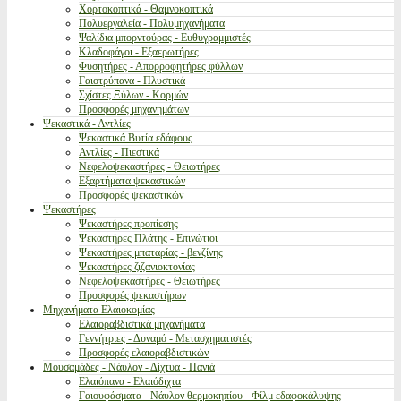
Χορτοκοπτικά - Θαμνοκοπτικά
Πολυεργαλεία - Πολυμηχανήματα
Ψαλίδια μπορντούρας - Ευθυγραμμιστές
Κλαδοφάγοι - Εξαερωτήρες
Φυσητήρες - Απορροφητήρες φύλλων
Γαιοτρύπανα - Πλυστικά
Σχίστες Ξύλων - Κορμών
Προσφορές μηχανημάτων
Ψεκαστικά - Αντλίες
Ψεκαστικά Βυτία εδάφους
Αντλίες - Πιεστικά
Νεφελοψεκαστήρες - Θειωτήρες
Εξαρτήματα ψεκαστικών
Προσφορές ψεκαστικών
Ψεκαστήρες
Ψεκαστήρες προπίεσης
Ψεκαστήρες Πλάτης - Επινώτιοι
Ψεκαστήρες μπαταρίας - βενζίνης
Ψεκαστήρες ζιζανιοκτονίας
Νεφελοψεκαστήρες - Θειωτήρες
Προσφορές ψεκαστήρων
Μηχανήματα Ελαιοκομίας
Ελαιοραβδιστικά μηχανήματα
Γεννήτριες - Δυναμό - Μετασχηματιστές
Προσφορές ελαιοραβδιστικών
Μουσαμάδες - Νάυλον - Δίχτυα - Πανιά
Ελαιόπανα - Ελαιόδιχτα
Γαιουφάσματα - Νάυλον θερμοκηπίου - Φίλμ εδαφοκάλυψης