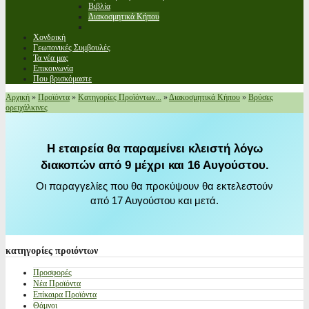
Βιβλία
Διακοσμητικά Κήπου
Χονδρική
Γεωπονικές Συμβουλές
Τα νέα μας
Επικοινωνία
Που βρισκόμαστε
Αρχική
»
Προϊόντα
»
Κατηγορίες Προϊόντων...
»
Διακοσμητικά Κήπου
»
Βρύσες
ορειχάλκινες
Η εταιρεία θα παραμείνει κλειστή λόγω
διακοπών από 9 μέχρι και 16 Αυγούστου.
Οι παραγγελίες που θα προκύψουν θα εκτελεστούν
από 17 Αυγούστου και μετά.
κατηγορίες
προιόντων
Προσφορές
Νέα Προϊόντα
Επίκαιρα Προϊόντα
Θάμνοι