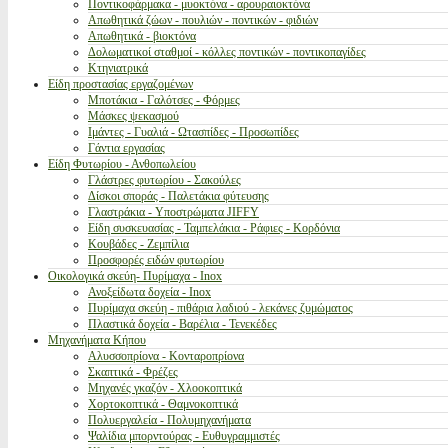
Ποντικοφάρμακα - μυοκτόνα - αρουραιοκτόνα
Απωθητικά ζώων - πουλιών - ποντικών - φιδιών
Απωθητικά - βιοκτόνα
Δολωματικοί σταθμοί - κόλλες ποντικών - ποντικοπαγίδες
Κτηνιατρικά
Είδη προστασίας εργαζομένων
Μποτάκια - Γαλότσες - Φόρμες
Μάσκες ψεκασμού
Ιμάντες - Γυαλιά - Ωτασπίδες - Προσωπίδες
Γάντια εργασίας
Είδη Φυτωρίου - Ανθοπωλείου
Γλάστρες φυτωρίου - Σακούλες
Δίσκοι σποράς - Παλετάκια φύτευσης
Γλαστράκια - Υποστρώματα JIFFY
Είδη συσκευασίας - Ταμπελάκια - Ράφιες - Κορδόνια
Κουβάδες - Ζεμπίλια
Προσφορές ειδών φυτωρίου
Οικολογικά σκεύη- Πυρίμαχα - Inox
Ανοξείδωτα δοχεία - Inox
Πυρίμαχα σκεύη - πιθάρια λαδιού - λεκάνες ζυμώματος
Πλαστικά δοχεία - Βαρέλια - Τενεκέδες
Μηχανήματα Κήπου
Αλυσσοπρίονα - Κονταροπρίονα
Σκαπτικά - Φρέζες
Μηχανές γκαζόν - Χλοοκοπτικά
Χορτοκοπτικά - Θαμνοκοπτικά
Πολυεργαλεία - Πολυμηχανήματα
Ψαλίδια μπορντούρας - Ευθυγραμμιστές