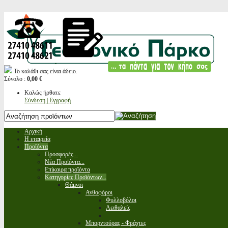
Το καλάθι σας είναι άδειο.
Σύνολο :
0,00 €
Καλώς ήρθατε
Σύνδεση | Εγγραφή
Αρχική
Η εταιρεία
Προϊόντα
Προσφορές...
Νέα Προϊόντα...
Επίκαιρα προϊόντα
Κατηγορίες Προϊόντων...
Θάμνοι
Ανθοφόροι
Φυλλοβόλοι
Αειθαλείς
Μπορντούρας - Φράχτες