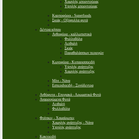
Χαμηλής μπορντούρας
Υψηλής μπορντούρας
Καρποφόροι - Superfoods
Σκιάς - Οξύφυλλα φυτά
Δέντρα κήπου
Ανθοφόρα - καλλωπιστικά
Φυλλοβόλα
Αειθαλή
Σκιάς
Παραθαλάσσιων περιοχών
Κωνοφόρα - Κυπαρισσοειδή
Υψηλής ανάπτυξης
Χαμηλής ανάπτυξης
Μίνι - Νάνα
Εσπεριδοειδή - Ξυνόδεντρα
Ανθόφυτα - Εποχιακά - Αρωματικά Φυτά
Αναρριχώμενα Φυτά
Αειθαλή
Φυλλοβόλα
Φοίνικες - Χαμαίρωπες
Χαμηλής ανάπτυξης - Νάνα
Υψηλής ανάπτυξης
Κακτοειδή