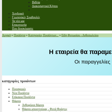
Βιβλία
Διακοσμητικά Κήπου
Χονδρική
Γεωπονικές Συμβουλές
Τα νέα μας
Επικοινωνία
Που βρισκόμαστε
Αρχική
»
Προϊόντα
»
Κατηγορίες Προϊόντων...
»
Είδη Φυτωρίου - Ανθοπωλείου
Η εταιρεία θα παραμε
Οι παραγγελίες
κατηγορίες
προιόντων
Προσφορές
Νέα Προϊόντα
Επίκαιρα Προϊόντα
Θάμνοι
Ανθοφόροι θάμνοι
Θάμνοι μπορντούρας - Φυτά Φράχτες