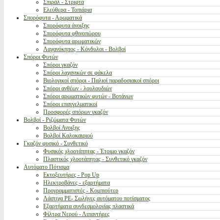
Σπιράλ - Στριφτά
Ελεύθερα - Τοπιάρια
Σπορόφυτα - Αρωματικά
Σπορόφυτα άνοιξης
Σπορόφυτα φθινοπώρου
Σπορόφυτα αρωματικών
Λαχανόκηπος - Κόνδυλοι - Βολβοί
Σπόροι Φυτών
Σπόροι γκαζόν
Σπόροι λαχανικών σε φάκελα
Βιολογικοί σπόροι - Παλιοί παραδοσιακοί σπόροι
Σπόροι ανθέων - λουλουδιών
Σπόροι αρωματικών φυτών - Βοτάνων
Σπόροι επαγγελματικοί
Προσφορές σπόρων γκαζόν
Βολβοί - Ριζώματα Φυτών
Βολβοί Ανοιξης
Βολβοί Καλοκαιριού
Γκαζόν φυσικό - Συνθετικό
Φυσικός χλοοτάπητας - Έτοιμο γκαζόν
Πλαστικός χλοοτάπητας - Συνθετικό γκαζόν
Αυτόματο Πότισμα
Εκτοξευτήρες - Pop Up
Ηλεκτροβάνες - εξαρτήματα
Προγραμματιστές - Κομπιούτερ
Λάστιχα PE- Σωλήνες αυτόματου ποτίσματος
Εξαρτήματα συνδεσμολογίας πλαστικά
Φίλτρα Νερού - Λιπαντήρες