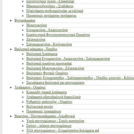
Εκτοξευτήρες νερού - Επιφανείας
Μικροεκτοξευτήρες - Σταλάκτες
Εξαρτήματα συνδεσμολογίας μεταλλικά
Προσφορές αυτόματου ποτίσματος
Φυτοφάρμακα
Μυκητοκτόνα
Εντομοκτόνα - Ακαρεοκτόνα
Ερασιτεχνικά Φυτοπροστατευτικά Προιόντα
Ζιζανιοκτόνα
Σαλιγκαροκτόνα - Κοχλιοκτόνα
Βιολογικά φάρμακα - Παγίδες
Βιολογικά Λιπάσματα
Βιολογικά Εντομοκτόνα - Ακαρεοκτόνα - Σαλιγκαροκτόνα
Βιολογικά προιόντα προστασίας
Βιολογικά Μυκητοκτόνα - Ζιζανιοκτόνα
Βιολογικές Φυτικές Ορμόνες
Βιολογικές Εντομοπαγίδες - Σαλιγκαροπαγίδες - Παγίδες ερπετών - Κόλλε
Σκευάσματα βιολογικά για απεντομώσεις
Λιπάσματα - Ορμόνες
Κοκκώδη χημικά λιπάσματα
Λιπάσματα υδατοδιαλυτά διαφυλλικά
Ρυθμιστές ανάπτυξης - Ορμόνες
Βελτιωτικά φυτών
Προσφορές λιπασμάτων
Βιοκτόνα - Ποντικοφάρμακα - Απωθητικά
Υγρά απεντομώσεων - Σπρέυ καπνογόνα
Σκόνες - κόκκοι απεντομώσεων
Τζέλ απεντομώσεων - Ετοιμόχρηστα δολώματα gel