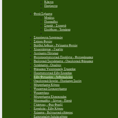
Κάκτοι
Παχύφυτα
Φυτά Σχήματα
Μπάλες
Πυραμίδες
Σπιράλ - Στριφτά
Ελεύθερα - Τοπιάρια
Σπορόφυτα Λαχανικών
Σπόροι Φυτών
Βολβοί Ανθεων - Ριζώματα Φυτών
Χλοοτάπητας - Γκαζόν
Αυτόματο Πότισμα
Φυτοπροστατευτικά Προϊόντα - Φυτοφάρμακα
Βιολογικά Σκευάσματα - Οικολογικά Φάρμακα
Λιπάσματα - Ορμόνες
Φάρμακα Υγειονομικής Σημασίας
Προστατευτικά Είδη Εργασίας
Είδη Φυτωρίου - Ανθοπωλείου
Οικολογικά Δοχεία - Πυρίμαχα Σκεύη
Μηχανήματα Κήπου
Ψεκαστικά Συγκροτήματα
Ψεκαστήρες
Μηχανήματα Ελαιοκομίας
Μουσαμάδες - Δίχτυα - Πανιά
Γλάστρες - Φερ Φορζέ
Εργαλεία - Είδη Κήπου
Χώματα - Βελτιωτικά εδάφους
Εμποτισμένη ξυλεία κήπου