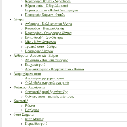
Καρποφόροι θάμνοι - Superfoods
Θάμνοι σκιάς - Οξύφυλλα φυτά
Θάμνοι φυτά παραθαλάσσιων περιοχών
Προσφορές Θάμνων - Φυτών
Δέντρα
Ανθοφόρα - Καλλωπιστικά δέντρα
Κωνοφόρα - Κυπαρισσοειδή
Καρποφόρα - Οπωροφόρα δέντρα
Εσπεριδοειδή - Ξυνόδεντρα
Μίνι - Νάνα δεντράκια
Τροπικά φυτά - δένδρα
Προσφορές Δέντρων
Ανθόφυτα - Αρωματικά - Ετήσια
Ανθόφυτα - Πολυετή ανθοφόρα
Εποχιακά φυτά
Αρωματικά φυτά - Φαρμακευτικά - Βότανα
Αναρριχώμενα φυτά
Αειθαλή αναρριχώμενα φυτά
Φυλλοβόλα αναρριχώμενα φυτά
Φοίνικες - Χαμαίρωπες
Φοινικοειδή υψηλής ανάπτυξης
Φοίνικες νάνοι - χαμηλής ανάπτυξης
Κακτοειδή
Κάκτοι
Παχύφυτα
Φυτά Σχήματα
Φυτά Μπάλες
Πυραμίδες φυτά