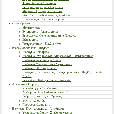
Φίλτρα Νερού - Λιπαντήρες
Εκτοξευτήρες νερού - Επιφανείας
Μικροεκτοξευτήρες - Σταλάκτες
Εξαρτήματα συνδεσμολογίας μεταλλικά
Προσφορές αυτόματου ποτίσματος
Φυτοφάρμακα
Μυκητοκτόνα
Εντομοκτόνα - Ακαρεοκτόνα
Ερασιτεχνικά Φυτοπροστατευτικά Προιόντα
Ζιζανιοκτόνα
Σαλιγκαροκτόνα - Κοχλιοκτόνα
Βιολογικά φάρμακα - Παγίδες
Βιολογικά Λιπάσματα
Βιολογικά Εντομοκτόνα - Ακαρεοκτόνα - Σαλιγκαροκτόνα
Βιολογικά προιόντα προστασίας
Βιολογικά Μυκητοκτόνα - Ζιζανιοκτόνα
Βιολογικές Φυτικές Ορμόνες
Βιολογικές Εντομοπαγίδες - Σαλιγκαροπαγίδες - Παγίδες ερπετών -
Κόλλες
Σκευάσματα βιολογικά για απεντομώσεις
Λιπάσματα - Ορμόνες
Κοκκώδη χημικά λιπάσματα
Λιπάσματα υδατοδιαλυτά διαφυλλικά
Ρυθμιστές ανάπτυξης - Ορμόνες
Βελτιωτικά φυτών
Προσφορές λιπασμάτων
Βιοκτόνα - Ποντικοφάρμακα - Απωθητικά
Υγρά απεντομώσεων - Σπρέυ καπνογόνα