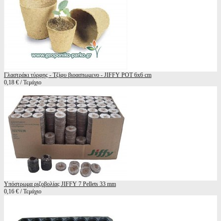
Γλαστράκι τύρφης - Τζίφυ βιοασπωμενο - JIFFY POT 6x6 cm
0,18 € / Τεμάχιο
Υπόστρωμα ριζοβολίας JIFFY 7 Pellets 33 mm
0,16 € / Τεμάχιο