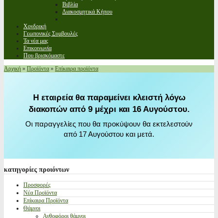
Βιβλία
Διακοσμητικά Κήπου
Χονδρική
Γεωπονικές Συμβουλές
Τα νέα μας
Επικοινωνία
Που βρισκόμαστε
Αρχική
»
Προϊόντα
»
Επίκαιρα προϊόντα
Η εταιρεία θα παραμείνει κλειστή λόγω
διακοπών από 9 μέχρι και 16 Αυγούστου.
Οι παραγγελίες που θα προκύψουν θα εκτελεστούν
από 17 Αυγούστου και μετά.
κατηγορίες
προιόντων
Προσφορές
Νέα Προϊόντα
Επίκαιρα Προϊόντα
Θάμνοι
Ανθοφόροι θάμνοι