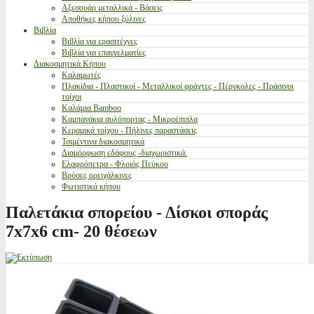
Αξεσουάρ μεταλλικά - Βάσεις
Αποθήκες κήπου ξύλινες
Βιβλία
Βιβλία για ερασιτέχνες
Βιβλία για επαγγελματίες
Διακοσμητικά Κήπου
Καλαμωτές
Πλακίδια - Πλαστικοί - Μεταλλικοί φράχτες - Πέργκολες - Πράσινοι
τοίχοι
Καλάμια Bamboo
Καμπανάκια αυλόπορτας - Μικροέπιπλα
Κεραμικά τοίχου - Πήλινες παραστάσεις
Τσιμέντινα διακοσμητικά
Διαμόρφωση εδάφους -διαχωριστικά.
Ελαφρόπετρα - Φλοιός Πεύκου
Βρύσες ορειχάλκινες
Φωτιστικά κήπου
Παλετάκια σπορείου - Δίσκοι σποράς
7x7x6 cm- 20 θέσεων