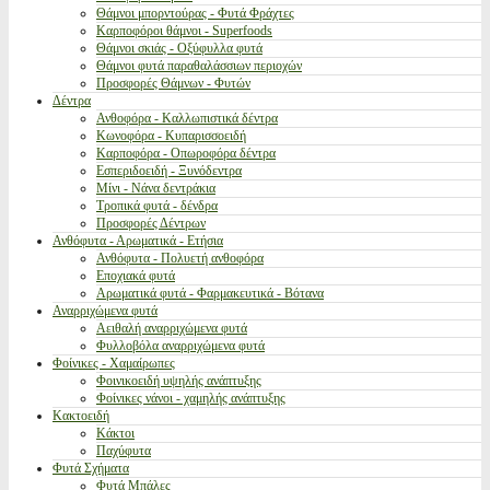
Θάμνοι μπορντούρας - Φυτά Φράχτες
Καρποφόροι θάμνοι - Superfoods
Θάμνοι σκιάς - Οξύφυλλα φυτά
Θάμνοι φυτά παραθαλάσσιων περιοχών
Προσφορές Θάμνων - Φυτών
Δέντρα
Ανθοφόρα - Καλλωπιστικά δέντρα
Κωνοφόρα - Κυπαρισσοειδή
Καρποφόρα - Οπωροφόρα δέντρα
Εσπεριδοειδή - Ξυνόδεντρα
Μίνι - Νάνα δεντράκια
Τροπικά φυτά - δένδρα
Προσφορές Δέντρων
Ανθόφυτα - Αρωματικά - Ετήσια
Ανθόφυτα - Πολυετή ανθοφόρα
Εποχιακά φυτά
Αρωματικά φυτά - Φαρμακευτικά - Βότανα
Αναρριχώμενα φυτά
Αειθαλή αναρριχώμενα φυτά
Φυλλοβόλα αναρριχώμενα φυτά
Φοίνικες - Χαμαίρωπες
Φοινικοειδή υψηλής ανάπτυξης
Φοίνικες νάνοι - χαμηλής ανάπτυξης
Κακτοειδή
Κάκτοι
Παχύφυτα
Φυτά Σχήματα
Φυτά Μπάλες