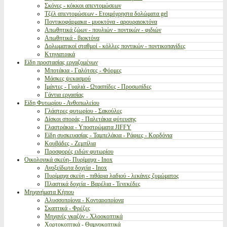
Σκόνες - κόκκοι απεντομώσεων
Τζέλ απεντομώσεων - Ετοιμόχρηστα δολώματα gel
Ποντικοφάρμακα - μυοκτόνα - αρουραιοκτόνα
Απωθητικά ζώων - πουλιών - ποντικών - φιδιών
Απωθητικά - βιοκτόνα
Δολωματικοί σταθμοί - κόλλες ποντικών - ποντικοπαγίδες
Κτηνιατρικά
Είδη προστασίας εργαζομένων
Μποτάκια - Γαλότσες - Φόρμες
Μάσκες ψεκασμού
Ιμάντες - Γυαλιά - Ωτασπίδες - Προσωπίδες
Γάντια εργασίας
Είδη Φυτωρίου - Ανθοπωλείου
Γλάστρες φυτωρίου - Σακούλες
Δίσκοι σποράς - Παλετάκια φύτευσης
Γλαστράκια - Υποστρώματα JIFFY
Είδη συσκευασίας - Ταμπελάκια - Ράφιες - Κορδόνια
Κουβάδες - Ζεμπίλια
Προσφορές ειδών φυτωρίου
Οικολογικά σκεύη- Πυρίμαχα - Inox
Ανοξείδωτα δοχεία - Inox
Πυρίμαχα σκεύη - πιθάρια λαδιού - λεκάνες ζυμώματος
Πλαστικά δοχεία - Βαρέλια - Τενεκέδες
Μηχανήματα Κήπου
Αλυσσοπρίονα - Κονταροπρίονα
Σκαπτικά - Φρέζες
Μηχανές γκαζόν - Χλοοκοπτικά
Χορτοκοπτικά - Θαμνοκοπτικά