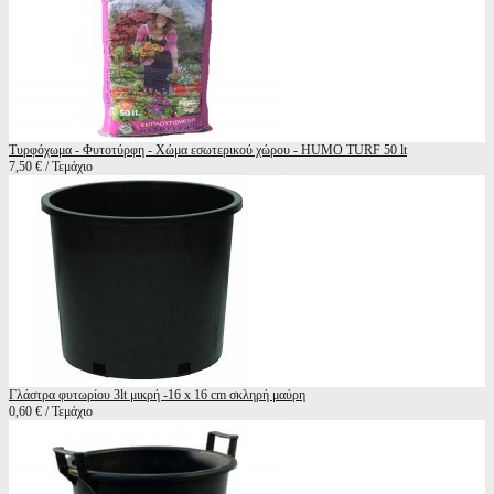
Τυρφόχωμα - Φυτοτύρφη - Χώμα εσωτερικού χώρου - HUMO TURF 50 lt
7,50 € / Τεμάχιο
Γλάστρα φυτωρίου 3lt μικρή -16 x 16 cm σκληρή μαύρη
0,60 € / Τεμάχιο