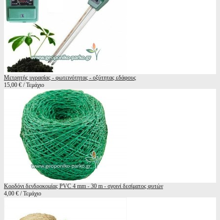
Μετρητής υγρασίας - φωτεινότητας - οξύτητας εδάφους
15,00 € / Τεμάχιο
Κορδόνι δενδροκομίας PVC 4 mm - 30 m - σχοινί δεσίματος φυτών
4,00 € / Τεμάχιο