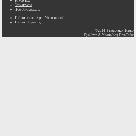
Τα νέα μας
Επικοινωνία
Που βρισκόμαστε
Τρόποι αποστολής - Μεταφορικά
Τρόποι πληρωμής
©2014 Γεωπονικό Πάρκο
Σχεδίαση & Υλοποίηση DataQube