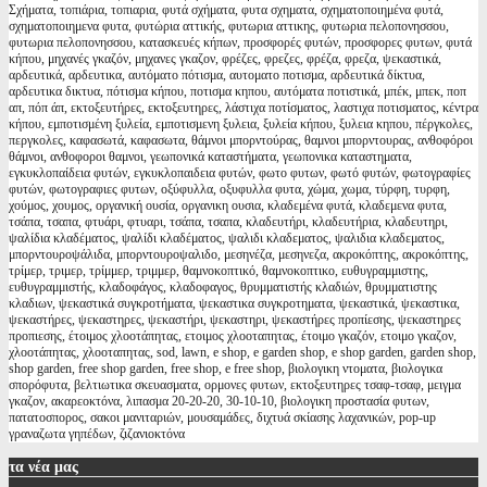
Σχήματα, τοπιάρια, τοπιαρια, φυτά σχήματα, φυτα σχηματα, σχηματοποιημένα φυτά,
σχηματοποιημενα φυτα, φυτώρια αττικής, φυτωρια αττικης, φυτωρια πελοπονησσου,
φυτωρια πελοπονησσου, κατασκευές κήπων, προσφορές φυτών, προσφορες φυτων, φυτά
κήπου, μηχανές γκαζόν, μηχανες γκαζον, φρέζες, φρεζες, φρέζα, φρεζα, ψεκαστικά,
αρδευτικά, αρδευτικα, αυτόματο πότισμα, αυτοματο ποτισμα, αρδευτικά δίκτυα,
αρδευτικα δικτυα, πότισμα κήπου, ποτισμα κηπου, αυτόματα ποτιστικά, μπέκ, μπεκ, ποπ
απ, πόπ άπ, εκτοξευτήρες, εκτοξευτηρες, λάστιχα ποτίσματος, λαστιχα ποτισματος, κέντρα
κήπου, εμποτισμένη ξυλεία, εμποτισμενη ξυλεια, ξυλεία κήπου, ξυλεια κηπου, πέργκολες,
περγκολες, καφασωτά, καφασωτα, θάμνοι μπορντούρας, θαμνοι μπορντουρας, ανθοφόροι
θάμνοι, ανθοφοροι θαμνοι, γεωπονικά καταστήματα, γεωπονικα καταστηματα,
εγκυκλοπαίδεια φυτών, εγκυκλοπαιδεια φυτών, φωτο φυτων, φωτό φυτών, φωτογραφίες
φυτών, φωτογραφιες φυτων, οξύφυλλα, οξυφυλλα φυτα, χώμα, χωμα, τύρφη, τυρφη,
χούμος, χουμος, οργανική ουσία, οργανικη ουσια, κλαδεμένα φυτά, κλαδεμενα φυτα,
τσάπα, τσαπα, φτυάρι, φτυαρι, τσάπα, τσαπα, κλαδευτήρι, κλαδευτήρια, κλαδευτηρι,
ψαλίδια κλαδέματος, ψαλίδι κλαδέματος, ψαλιδι κλαδεματος, ψαλιδια κλαδεματος,
μπορντουροψάλιδα, μπορντουροψαλιδο, μεσηνέζα, μεσηνεζα, ακροκόπτης, ακροκόπτης,
τρίμερ, τριμερ, τρίμμερ, τριμμερ, θαμνοκοπτικό, θαμνοκοπτικο, ευθυγραμμιστης,
ευθυγραμμιστής, κλαδοφάγος, κλαδοφαγος, θρυμματιστής κλαδιών, θρυμματιστης
κλαδιων, ψεκαστικά συγκροτήματα, ψεκαστικα συγκροτηματα, ψεκαστικά, ψεκαστικα,
ψεκαστήρες, ψεκαστηρες, ψεκαστήρι, ψεκαστηρι, ψεκαστήρες προπίεσης, ψεκαστηρες
προπιεσης, έτοιμος χλοοτάπητας, ετοιμος χλοοταπητας, έτοιμο γκαζόν, ετοιμο γκαζον,
χλοοτάπητας, χλοοταπητας, sod, lawn, e shop, e garden shop, e shop garden, garden shop,
shop garden, free shop garden, free shop, e free shop, βιολογικη ντοματα, βιολογικα
σπορόφυτα, βελτιωτικα σκευασματα, ορμονες φυτων, εκτοξευτηρες τσαφ-τσαφ, μειγμα
γκαζον, ακαρεοκτόνα, λιπασμα 20-20-20, 30-10-10, βιολογικη προστασία φυτων,
πατατοσπορος, σακοι μανιταριών, μουσαμάδες, διχτυά σκίασης λαχανικών, pop-up
γραναζωτα γηπέδων, ζιζανιοκτόνα
τα
νέα μας