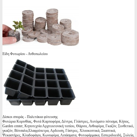
Είδη Φυτωρίου - Ανθοπωλείου
Δίσκοι σποράς - Παλετάκια φύτευσης
Φυτώρια Κορινθίας, Φυτά Καρποφόρα, Δέντρα, Γλάστρες, Αυτόματο πότισμα, Κήπος,
Garden center, Κηποτεχνία Αρχιτεκτονική τοπίου, Θάμνοι, Ανθοφόρα, Γκαζόν, Συνθετικό,
γκαζόν, Βότσαλα,Ελαφρόπετρα, Αρδευση, Γάστρες, Χλοοκοπτικά, Σκαπτικά,
Ψεκαστήρες, Κλαδοφάγοι, Κωνοφόρα, Λιπάσματα, Φυτοφάρμακα, Εσπεριδοειδή, Ξυλεία,