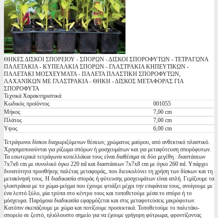
ΘΗΚΕΣ ΔΙΣΚΟΙ ΣΠΟΡΕΙΟΥ - ΣΠΟΡΩΝ - ΔΙΣΚΟΙ ΣΠΟΡΟΦΥΤΩΝ - ΤΕΤΡΑΓΩΝΑ
ΠΑΛΕΤΑΚΙΑ - ΚΥΠΕΛΑΚΙΑ ΣΠΟΡΩΝ - ΓΛΑΣΤΡΑΚΙΑ ΚΗΠΕΥΤΙΚΩΝ -
ΠΑΛΕΤΑΚΙ ΜΟΣΧΕΥΜΑΤΑ - ΠΑΛΕΤΑ ΠΛΑΣΤΙΚΗ ΣΠΟΡΟΦΥΤΩΝ,
ΛΑΧΑΝΙΚΩΝ ΜΕ ΓΛΑΣΤΡΑΚΙΑ - ΘΗΚΗ - ΔΙΣΚΟΣ ΜΕΤΑΦΟΡΑΣ ΓΙΑ
ΣΠΟΡΟΦΥΤΑ
Τεχνικά Χαρακτηριστικά
Κωδικός προϊόντος
001055
Μήκος
7,00 cm
Πλάτος
7,00 cm
Υψος
6,00 cm
Τετράγωνοι δίσκοι διαχωριζόμενων θέσεων, χρώματος μαύρου, από ανθεκτικό πλαστικό.
Χρησιμοποιούνται για ρίζωμα σπόρων ή μοσχευμάτων και για μεταφύτευση σπορόφυτων.
Τα εσωτερικά τετράγωνα κυπελλάκια τους είναι διαθέσιμα σε δύο μεγέθη : διαστάσεων
7x7x6 cm με συνολικό όγκο 220 ml και διαστάσεων 7x7x8 cm με όγκο 260 ml. Υπάρχει
δυνατότητα προσθήκης παλέτας μεταφοράς, που διευκολύνει τη χρήση των δίσκων και τη
μετακίνησή τους. Η διαδικασία σποράς ή φύτευσης μοσχευμάτων είναι απλή. Γεμίζουμε τα
γλαστράκια με το χώμα-μείγμα που έχουμε φτιάξει μέχρι την επιφάνεια τους, ανοίγουμε με
ένα λεπτό ξύλο, μία τρύπα στο κέντρο τους και τοποθετούμε μέσα το σπόρο ή το
μόσχευμα. Παρόμοια διαδικασία εφαρμόζεται και στις μεταφυτεύσεις μικρόφυτων.
Κατόπιν σκεπάζουμε με χώμα και ποτίζουμε προσεκτικά. Τοποθετούμε το παλετάκι-
σπορείο σε ζεστό, ηλιόλουστο σημείο για να έχουμε γρήγορη φύτρωμα, φροντίζοντας