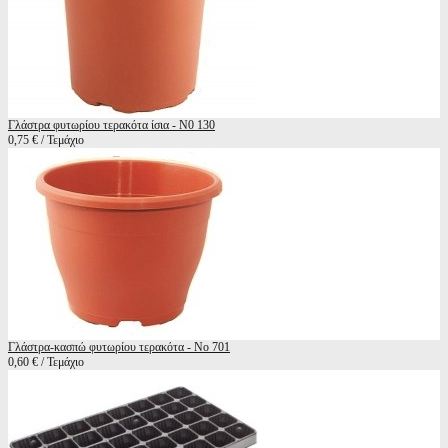
Γλάστρα φυτωρίου τερακότα ίσια - Ν0 130
0,75 € / Τεμάχιο
Γλάστρα-κασπώ φυτωρίου τερακότα - Νο 701
0,60 € / Τεμάχιο