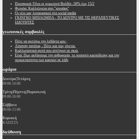
Προσφορά: Όλοι οι χειμερινοί Βολβόι -50% έως 15/2
Φειγιόα: Καλλιέργεια απο ''χρυσάφι''
Oι νέοι μας λογαριασμοί στα social media
ΓΚΙΝΓΚΟ ΜΠΙΛΟΜΠΑ - ΤΟ ΔΕΝΤΡΟ ΜΕ ΤΙΣ ΘΕΡΑΠΕΥΤΙΚΕΣ
ΙΔΙΟΤΗΤΕΣ
γεωπονικές
συμβουλές
Πότε να φυτέψω την λεβάντα μου ;
Λίπανση πατάτας - Πότε και πώς γίνεται.
Καλλωπιστικά φυτά που αντέχουν σε σκιά.
Ελιά: Πως αυξάνουμε την ανθοφορία, το ποσοστό καρπόδεσης και την
περιεκτικότητα των καρπών σε λάδι
ωράριο
Δευτέρα|Τετάρτη
09:00-16:00
Τρίτη|Πέμπτη|Παρασκευή
09:00-16:00
Σάββατο
09:00-15:00
Κυριακή
ΚΛΕΙΣΤΑ
διεύθυνση