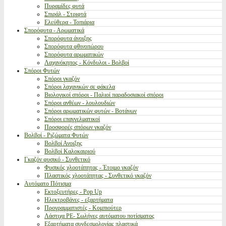
Πυραμίδες φυτά
Σπιράλ - Στριφτά
Ελεύθερα - Τοπιάρια
Σπορόφυτα - Αρωματικά
Σπορόφυτα άνοιξης
Σπορόφυτα φθινοπώρου
Σπορόφυτα αρωματικών
Λαχανόκηπος - Κόνδυλοι - Βολβοί
Σπόροι Φυτών
Σπόροι γκαζόν
Σπόροι λαχανικών σε φάκελα
Βιολογικοί σπόροι - Παλιοί παραδοσιακοί σπόροι
Σπόροι ανθέων - λουλουδιών
Σπόροι αρωματικών φυτών - Βοτάνων
Σπόροι επαγγελματικοί
Προσφορές σπόρων γκαζόν
Βολβοί - Ριζώματα Φυτών
Βολβοί Ανοιξης
Βολβοί Καλοκαιριού
Γκαζόν φυσικό - Συνθετικό
Φυσικός χλοοτάπητας - Έτοιμο γκαζόν
Πλαστικός χλοοτάπητας - Συνθετικό γκαζόν
Αυτόματο Πότισμα
Εκτοξευτήρες - Pop Up
Ηλεκτροβάνες - εξαρτήματα
Προγραμματιστές - Κομπιούτερ
Λάστιχα PE- Σωλήνες αυτόματου ποτίσματος
Εξαρτήματα συνδεσμολογίας πλαστικά