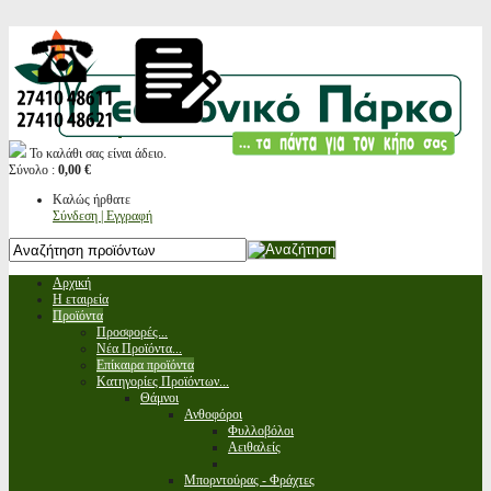
Το καλάθι σας είναι άδειο.
Σύνολο :
0,00 €
Καλώς ήρθατε
Σύνδεση | Εγγραφή
Αρχική
Η εταιρεία
Προϊόντα
Προσφορές...
Νέα Προϊόντα...
Επίκαιρα προϊόντα
Κατηγορίες Προϊόντων...
Θάμνοι
Ανθοφόροι
Φυλλοβόλοι
Αειθαλείς
Μπορντούρας - Φράχτες