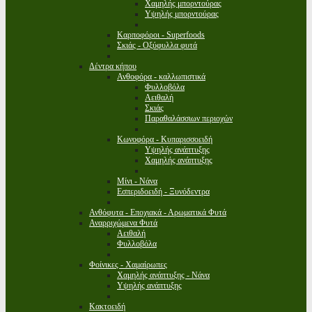
Χαμηλής μπορντούρας
Υψηλής μπορντούρας
Καρποφόροι - Superfoods
Σκιάς - Οξύφυλλα φυτά
Δέντρα κήπου
Ανθοφόρα - καλλωπιστικά
Φυλλοβόλα
Αειθαλή
Σκιάς
Παραθαλάσσιων περιοχών
Κωνοφόρα - Κυπαρισσοειδή
Υψηλής ανάπτυξης
Χαμηλής ανάπτυξης
Μίνι - Νάνα
Εσπεριδοειδή - Ξυνόδεντρα
Ανθόφυτα - Εποχιακά - Αρωματικά Φυτά
Αναρριχώμενα Φυτά
Αειθαλή
Φυλλοβόλα
Φοίνικες - Χαμαίρωπες
Χαμηλής ανάπτυξης - Νάνα
Υψηλής ανάπτυξης
Κακτοειδή