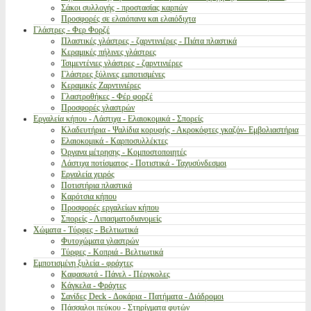
Σάκοι συλλογής - προστασίας καρπών
Προσφορές σε ελαιόπανα και ελαιόδιχτα
Γλάστρες - Φερ Φορζέ
Πλαστικές γλάστρες - ζαρντινιέρες - Πιάτα πλαστικά
Κεραμικές πήλινες γλάστρες
Τσιμεντένιες γλάστρες - ζαρντινιέρες
Γλάστρες ξύλινες εμποτισμένες
Κεραμικές Ζαρντινιέρες
Γλαστροθήκες - Φέρ φορζέ
Προσφορές γλαστρών
Εργαλεία κήπου - Λάστιχα - Ελαιοκομικά - Σπορείς
Κλαδευτήρια - Ψαλίδια κορυφής - Ακροκόφτες γκαζόν- Εμβολιαστήρια
Ελαιοκομικά - Καρποσυλλέκτες
Όργανα μέτρησης - Κομποστοποιητές
Λάστιχα ποτίσματος - Ποτιστικά - Ταχυσύνδεσμοι
Εργαλεία χειρός
Ποτιστήρια πλαστικά
Καρότσια κήπου
Προσφορές εργαλείων κήπου
Σπορείς - Λιπασματοδιανομείς
Χώματα - Τύρφες - Βελτιωτικά
Φυτοχώματα γλαστρών
Τύρφες - Κοπριά - Βελτιωτικά
Εμποτισμένη ξυλεία - φράχτες
Καφασωτά - Πάνελ - Πέργκολες
Κάγκελα - Φράχτες
Σανίδες Deck - Δοκάρια - Πατήματα - Διάδρομοι
Πάσσαλοι πεύκου - Στηρίγματα φυτών