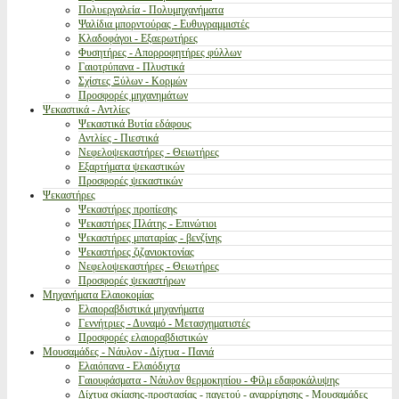
Πολυεργαλεία - Πολυμηχανήματα
Ψαλίδια μπορντούρας - Ευθυγραμμιστές
Κλαδοφάγοι - Εξαερωτήρες
Φυσητήρες - Απορροφητήρες φύλλων
Γαιοτρύπανα - Πλυστικά
Σχίστες Ξύλων - Κορμών
Προσφορές μηχανημάτων
Ψεκαστικά - Αντλίες
Ψεκαστικά Βυτία εδάφους
Αντλίες - Πιεστικά
Νεφελοψεκαστήρες - Θειωτήρες
Εξαρτήματα ψεκαστικών
Προσφορές ψεκαστικών
Ψεκαστήρες
Ψεκαστήρες προπίεσης
Ψεκαστήρες Πλάτης - Επινώτιοι
Ψεκαστήρες μπαταρίας - βενζίνης
Ψεκαστήρες ζιζανιοκτονίας
Νεφελοψεκαστήρες - Θειωτήρες
Προσφορές ψεκαστήρων
Μηχανήματα Ελαιοκομίας
Ελαιοραβδιστικά μηχανήματα
Γεννήτριες - Δυναμό - Μετασχηματιστές
Προσφορές ελαιοραβδιστικών
Μουσαμάδες - Νάυλον - Δίχτυα - Πανιά
Ελαιόπανα - Ελαιόδιχτα
Γαιουφάσματα - Νάυλον θερμοκηπίου - Φίλμ εδαφοκάλυψης
Δίχτυα σκίασης-προστασίας - παγετού - αναρρίχησης - Μουσαμάδες