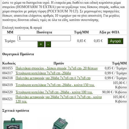
ώστε το χώμα να διατηρείται υγρό. Η εταιρεία μας διαθέτει και ειδική κομπόστα-χώμα
σπορείου (HOMOFARM 70 EXTRA) για να γεμίζουμε τους δίσκους σποράς, καθώς και
χώμα σπορείου με μαύρη τύρφη (POLYXOUM 70 LT). Σε μεμονωμένες παραγγελίες
δίσκων, απαιτείται ελάχιστος αριθμός 10 τεμαχίων για να γίνει αποστολή. Για μεγάλες
ποσότητες δίνονται ειδικές τιμές σε όλα τα είδη, κατόπιν συνεννόησης.
Επιλογή ποσότητας & αγορά
ΜΜ
Ποσότητα
Τιμή/ΜΜ
Αξία με ΦΠΑ
Τεμάχιο
0,85 €
0,85 €
Θυγατρικά Προϊόντα
Κωδικός
Προϊόν
Τιμή/ΜΜ
001055
Παλετάκια σπορείου - Δίσκοι σποράς 7x7x6 cm- 20 θέσεων
0,85 € / Τεμάχιο
004317
Τετράγωνα κυπελάκια 7x7x8 cm -20άδα
0,99 € / Τεμάχιο
004318
Παλετάκι μεταφοράς για 20άδα 7x7x6 cm ή 7x7x8 cm
0,99 € / Τεμάχιο
105,00 € /
004319
Tετράγωνα κυπελάκια 7x7x6 cm -20άδα - κούτα 150 τεμ.
Κιβώτιο
004320
Τετράγωνα κυπελάκι 7x7x8 cm -20άδα - κούτα 100 τεμ.
90,00 € / Κιβώτιο
Παλετάκι μεταφοράς για 20άδα 7x7x6 cm ή 7x7x8 cm - κούτα
105,00 € /
004321
120 τεμ.
Κιβώτιο
Σχετικά προϊόντα