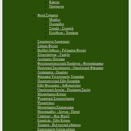
Κάκτοι
Παχύφυτα
Φυτά Σχήματα
Μπάλες
Πυραμίδες
Σπιράλ - Στριφτά
Ελεύθερα - Τοπιάρια
Σπορόφυτα Λαχανικών
Σπόροι Φυτών
Βολβοί Ανθεων - Ριζώματα Φυτών
Χλοοτάπητας - Γκαζόν
Αυτόματο Πότισμα
Φυτοπροστατευτικά Προϊόντα - Φυτοφάρμακα
Βιολογικά Σκευάσματα - Οικολογικά Φάρμακα
Λιπάσματα - Ορμόνες
Φάρμακα Υγειονομικής Σημασίας
Προστατευτικά Είδη Εργασίας
Είδη Φυτωρίου - Ανθοπωλείου
Οικολογικά Δοχεία - Πυρίμαχα Σκεύη
Μηχανήματα Κήπου
Ψεκαστικά Συγκροτήματα
Ψεκαστήρες
Μηχανήματα Ελαιοκομίας
Μουσαμάδες - Δίχτυα - Πανιά
Γλάστρες - Φερ Φορζέ
Εργαλεία - Είδη Κήπου
Χώματα - Βελτιωτικά εδάφους
Εμποτισμένη ξυλεία κήπου