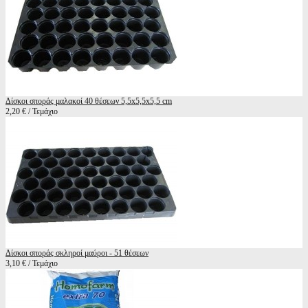
Δίσκοι σποράς μαλακοί 40 θέσεων 5,5x5,5x5,5 cm
2,20 € / Τεμάχιο
Δίσκοι σποράς σκληροί μαύροι - 51 θέσεων
3,10 € / Τεμάχιο