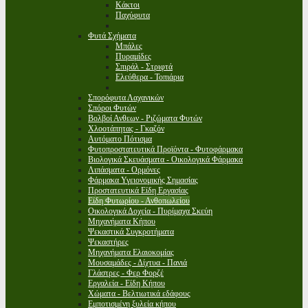
Κάκτοι
Παχύφυτα
Φυτά Σχήματα
Μπάλες
Πυραμίδες
Σπιράλ - Στριφτά
Ελεύθερα - Τοπιάρια
Σπορόφυτα Λαχανικών
Σπόροι Φυτών
Βολβοί Ανθεων - Ριζώματα Φυτών
Χλοοτάπητας - Γκαζόν
Αυτόματο Πότισμα
Φυτοπροστατευτικά Προϊόντα - Φυτοφάρμακα
Βιολογικά Σκευάσματα - Οικολογικά Φάρμακα
Λιπάσματα - Ορμόνες
Φάρμακα Υγειονομικής Σημασίας
Προστατευτικά Είδη Εργασίας
Είδη Φυτωρίου - Ανθοπωλείου
Οικολογικά Δοχεία - Πυρίμαχα Σκεύη
Μηχανήματα Κήπου
Ψεκαστικά Συγκροτήματα
Ψεκαστήρες
Μηχανήματα Ελαιοκομίας
Μουσαμάδες - Δίχτυα - Πανιά
Γλάστρες - Φερ Φορζέ
Εργαλεία - Είδη Κήπου
Χώματα - Βελτιωτικά εδάφους
Εμποτισμένη ξυλεία κήπου