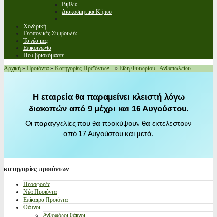
Βιβλία
Διακοσμητικά Κήπου
Χονδρική
Γεωπονικές Συμβουλές
Τα νέα μας
Επικοινωνία
Που βρισκόμαστε
Αρχική
»
Προϊόντα
»
Κατηγορίες Προϊόντων...
»
Είδη Φυτωρίου - Ανθοπωλείου
Η εταιρεία θα παραμείνει κλειστή λόγω
διακοπών από 9 μέχρι και 16 Αυγούστου.
Οι παραγγελίες που θα προκύψουν θα εκτελεστούν
από 17 Αυγούστου και μετά.
κατηγορίες
προιόντων
Προσφορές
Νέα Προϊόντα
Επίκαιρα Προϊόντα
Θάμνοι
Ανθοφόροι θάμνοι