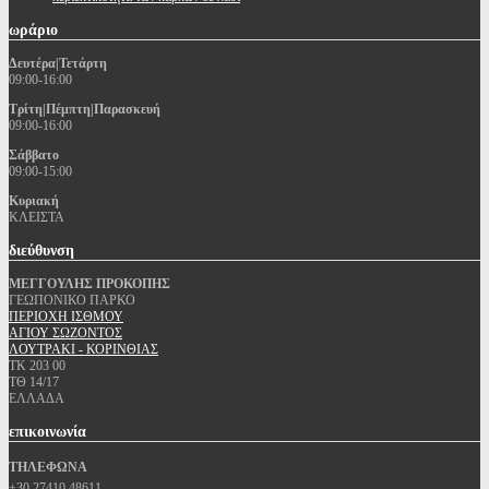
ωράριο
Δευτέρα|Τετάρτη
09:00-16:00
Τρίτη|Πέμπτη|Παρασκευή
09:00-16:00
Σάββατο
09:00-15:00
Κυριακή
ΚΛΕΙΣΤΑ
διεύθυνση
ΜΕΓΓΟΥΛΗΣ ΠΡΟΚΟΠΗΣ
ΓΕΩΠΟΝΙΚΟ ΠΑΡΚΟ
ΠΕΡΙΟΧΗ ΙΣΘΜΟΥ
ΑΓΙΟΥ ΣΩΖΟΝΤΟΣ
ΛΟΥΤΡΑΚΙ - ΚΟΡΙΝΘΙΑΣ
ΤΚ 203 00
ΤΘ 14/17
ΕΛΛΑΔΑ
επικοινωνία
ΤΗΛΕΦΩΝΑ
+30 27410 48611