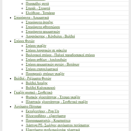
Πυραμίδες φυτά
Σπιράλ - Στριφτά
Ελεύθερα - Τοπιάρια
Σπορόφυτα - Αρωματικά
Σπορόφυτα άνοιξης
Σπορόφυτα φθινοπώρου
Σπορόφυτα αρωματικών
Λαχανόκηπος - Κόνδυλοι - Βολβοί
Σπόροι Φυτών
Σπόροι γκαζόν
Σπόροι λαχανικών σε φάκελα
Βιολογικοί σπόροι - Παλιοί παραδοσιακοί σπόροι
Σπόροι ανθέων - λουλουδιών
Σπόροι αρωματικών φυτών - Βοτάνων
Σπόροι επαγγελματικοί
Προσφορές σπόρων γκαζόν
Βολβοί - Ριζώματα Φυτών
Βολβοί Ανοιξης
Βολβοί Καλοκαιριού
Γκαζόν φυσικό - Συνθετικό
Φυσικός χλοοτάπητας - Έτοιμο γκαζόν
Πλαστικός χλοοτάπητας - Συνθετικό γκαζόν
Αυτόματο Πότισμα
Εκτοξευτήρες - Pop Up
Ηλεκτροβάνες - εξαρτήματα
Προγραμματιστές - Κομπιούτερ
Λάστιχα PE- Σωλήνες αυτόματου ποτίσματος
Εξαρτήματα συνδεσμολογίας πλαστικά