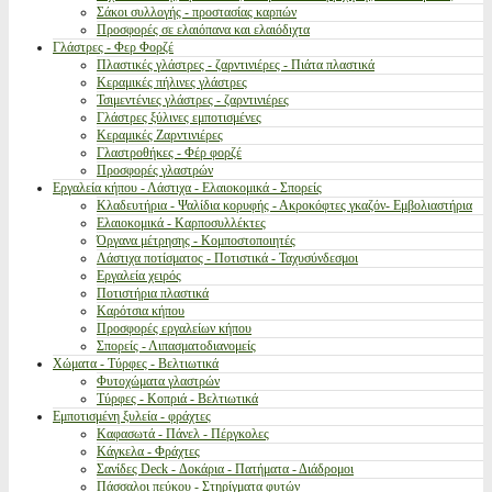
Σάκοι συλλογής - προστασίας καρπών
Προσφορές σε ελαιόπανα και ελαιόδιχτα
Γλάστρες - Φερ Φορζέ
Πλαστικές γλάστρες - ζαρντινιέρες - Πιάτα πλαστικά
Κεραμικές πήλινες γλάστρες
Τσιμεντένιες γλάστρες - ζαρντινιέρες
Γλάστρες ξύλινες εμποτισμένες
Κεραμικές Ζαρντινιέρες
Γλαστροθήκες - Φέρ φορζέ
Προσφορές γλαστρών
Εργαλεία κήπου - Λάστιχα - Ελαιοκομικά - Σπορείς
Κλαδευτήρια - Ψαλίδια κορυφής - Ακροκόφτες γκαζόν- Εμβολιαστήρια
Ελαιοκομικά - Καρποσυλλέκτες
Όργανα μέτρησης - Κομποστοποιητές
Λάστιχα ποτίσματος - Ποτιστικά - Ταχυσύνδεσμοι
Εργαλεία χειρός
Ποτιστήρια πλαστικά
Καρότσια κήπου
Προσφορές εργαλείων κήπου
Σπορείς - Λιπασματοδιανομείς
Χώματα - Τύρφες - Βελτιωτικά
Φυτοχώματα γλαστρών
Τύρφες - Κοπριά - Βελτιωτικά
Εμποτισμένη ξυλεία - φράχτες
Καφασωτά - Πάνελ - Πέργκολες
Κάγκελα - Φράχτες
Σανίδες Deck - Δοκάρια - Πατήματα - Διάδρομοι
Πάσσαλοι πεύκου - Στηρίγματα φυτών