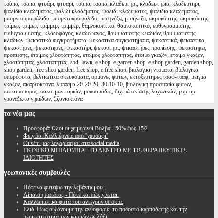
τσάπα, τσαπα, φτυάρι, φτυαρι, τσάπα, τσαπα, κλαδευτήρι, κλαδευτήρια, κλαδευτηρι,
ψαλίδια κλαδέματος, ψαλίδι κλαδέματος, ψαλιδι κλαδεματος, ψαλιδια κλαδεματος,
μπορντουροψάλιδα, μπορντουροψαλιδο, μεσηνέζα, μεσηνεζα, ακροκόπτης, ακροκόπτης,
τρίμερ, τριμερ, τρίμμερ, τριμμερ, θαμνοκοπτικό, θαμνοκοπτικο, ευθυγραμμιστης,
ευθυγραμμιστής, κλαδοφάγος, κλαδοφαγος, θρυμματιστής κλαδιών, θρυμματιστης
κλαδιων, ψεκαστικά συγκροτήματα, ψεκαστικα συγκροτηματα, ψεκαστικά, ψεκαστικα,
ψεκαστήρες, ψεκαστηρες, ψεκαστήρι, ψεκαστηρι, ψεκαστήρες προπίεσης, ψεκαστηρες
προπιεσης, έτοιμος χλοοτάπητας, ετοιμος χλοοταπητας, έτοιμο γκαζόν, ετοιμο γκαζον,
χλοοτάπητας, χλοοταπητας, sod, lawn, e shop, e garden shop, e shop garden, garden shop,
shop garden, free shop garden, free shop, e free shop, βιολογικη ντοματα, βιολογικα
σπορόφυτα, βελτιωτικα σκευασματα, ορμονες φυτων, εκτοξευτηρες τσαφ-τσαφ, μειγμα
γκαζον, ακαρεοκτόνα, λιπασμα 20-20-20, 30-10-10, βιολογικη προστασία φυτων,
πατατοσπορος, σακοι μανιταριών, μουσαμάδες, διχτυά σκίασης λαχανικών, pop-up
γραναζωτα γηπέδων, ζιζανιοκτόνα
τα
νέα μας
Προσφορά: Όλοι οι χειμερινοί Βολβόι -50% έως 15/2
Φειγιόα: Καλλιέργεια απο ''χρυσάφι''
Oι νέοι μας λογαριασμοί στα social media
ΓΚΙΝΓΚΟ ΜΠΙΛΟΜΠΑ - ΤΟ ΔΕΝΤΡΟ ΜΕ ΤΙΣ ΘΕΡΑΠΕΥΤΙΚΕΣ
ΙΔΙΟΤΗΤΕΣ
γεωπονικές
συμβουλές
Πότε να φυτέψω την λεβάντα μου ;
Λίπανση πατάτας - Πότε και πώς γίνεται.
Καλλωπιστικά φυτά που αντέχουν σε σκιά.
Ελιά: Πως αυξάνουμε την ανθοφορία, το ποσοστό καρπόδεσης και την
περιεκτικότητα των καρπών σε λάδι