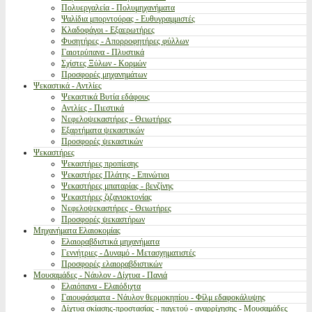
Πολυεργαλεία - Πολυμηχανήματα
Ψαλίδια μπορντούρας - Ευθυγραμμιστές
Κλαδοφάγοι - Εξαερωτήρες
Φυσητήρες - Απορροφητήρες φύλλων
Γαιοτρύπανα - Πλυστικά
Σχίστες Ξύλων - Κορμών
Προσφορές μηχανημάτων
Ψεκαστικά - Αντλίες
Ψεκαστικά Βυτία εδάφους
Αντλίες - Πιεστικά
Νεφελοψεκαστήρες - Θειωτήρες
Εξαρτήματα ψεκαστικών
Προσφορές ψεκαστικών
Ψεκαστήρες
Ψεκαστήρες προπίεσης
Ψεκαστήρες Πλάτης - Επινώτιοι
Ψεκαστήρες μπαταρίας - βενζίνης
Ψεκαστήρες ζιζανιοκτονίας
Νεφελοψεκαστήρες - Θειωτήρες
Προσφορές ψεκαστήρων
Μηχανήματα Ελαιοκομίας
Ελαιοραβδιστικά μηχανήματα
Γεννήτριες - Δυναμό - Μετασχηματιστές
Προσφορές ελαιοραβδιστικών
Μουσαμάδες - Νάυλον - Δίχτυα - Πανιά
Ελαιόπανα - Ελαιόδιχτα
Γαιουφάσματα - Νάυλον θερμοκηπίου - Φίλμ εδαφοκάλυψης
Δίχτυα σκίασης-προστασίας - παγετού - αναρρίχησης - Μουσαμάδες