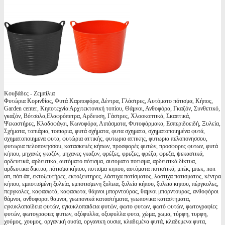
Κουβάδες - Ζεμπίλια
Φυτώρια Κορινθίας, Φυτά Καρποφόρα, Δέντρα, Γλάστρες, Αυτόματο πότισμα, Κήπος,
Garden center, Κηποτεχνία Αρχιτεκτονική τοπίου, Θάμνοι, Ανθοφόρα, Γκαζόν, Συνθετικό,
γκαζόν, Βότσαλα,Ελαφρόπετρα, Αρδευση, Γάστρες, Χλοοκοπτικά, Σκαπτικά,
Ψεκαστήρες, Κλαδοφάγοι, Κωνοφόρα, Λιπάσματα, Φυτοφάρμακα, Εσπεριδοειδή, Ξυλεία,
Σχήματα, τοπιάρια, τοπιαρια, φυτά σχήματα, φυτα σχηματα, σχηματοποιημένα φυτά,
σχηματοποιημενα φυτα, φυτώρια αττικής, φυτωρια αττικης, φυτωρια πελοπονησσου,
φυτωρια πελοπονησσου, κατασκευές κήπων, προσφορές φυτών, προσφορες φυτων, φυτά
κήπου, μηχανές γκαζόν, μηχανες γκαζον, φρέζες, φρεζες, φρέζα, φρεζα, ψεκαστικά,
αρδευτικά, αρδευτικα, αυτόματο πότισμα, αυτοματο ποτισμα, αρδευτικά δίκτυα,
αρδευτικα δικτυα, πότισμα κήπου, ποτισμα κηπου, αυτόματα ποτιστικά, μπέκ, μπεκ, ποπ
απ, πόπ άπ, εκτοξευτήρες, εκτοξευτηρες, λάστιχα ποτίσματος, λαστιχα ποτισματος, κέντρα
κήπου, εμποτισμένη ξυλεία, εμποτισμενη ξυλεια, ξυλεία κήπου, ξυλεια κηπου, πέργκολες,
περγκολες, καφασωτά, καφασωτα, θάμνοι μπορντούρας, θαμνοι μπορντουρας, ανθοφόροι
θάμνοι, ανθοφοροι θαμνοι, γεωπονικά καταστήματα, γεωπονικα καταστηματα,
εγκυκλοπαίδεια φυτών, εγκυκλοπαιδεια φυτών, φωτο φυτων, φωτό φυτών, φωτογραφίες
φυτών, φωτογραφιες φυτων, οξύφυλλα, οξυφυλλα φυτα, χώμα, χωμα, τύρφη, τυρφη,
χούμος, χουμος, οργανική ουσία, οργανικη ουσια, κλαδεμένα φυτά, κλαδεμενα φυτα,