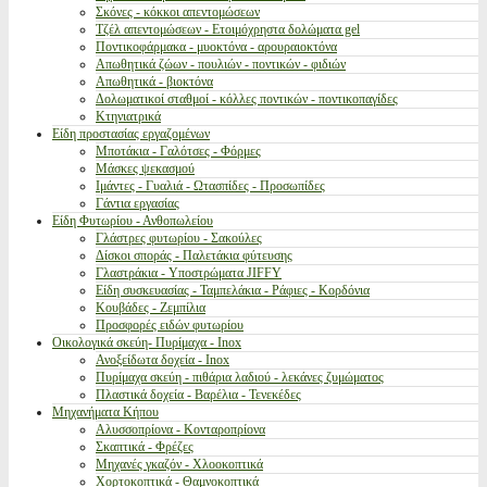
Σκόνες - κόκκοι απεντομώσεων
Τζέλ απεντομώσεων - Ετοιμόχρηστα δολώματα gel
Ποντικοφάρμακα - μυοκτόνα - αρουραιοκτόνα
Απωθητικά ζώων - πουλιών - ποντικών - φιδιών
Απωθητικά - βιοκτόνα
Δολωματικοί σταθμοί - κόλλες ποντικών - ποντικοπαγίδες
Κτηνιατρικά
Είδη προστασίας εργαζομένων
Μποτάκια - Γαλότσες - Φόρμες
Μάσκες ψεκασμού
Ιμάντες - Γυαλιά - Ωτασπίδες - Προσωπίδες
Γάντια εργασίας
Είδη Φυτωρίου - Ανθοπωλείου
Γλάστρες φυτωρίου - Σακούλες
Δίσκοι σποράς - Παλετάκια φύτευσης
Γλαστράκια - Υποστρώματα JIFFY
Είδη συσκευασίας - Ταμπελάκια - Ράφιες - Κορδόνια
Κουβάδες - Ζεμπίλια
Προσφορές ειδών φυτωρίου
Οικολογικά σκεύη- Πυρίμαχα - Inox
Ανοξείδωτα δοχεία - Inox
Πυρίμαχα σκεύη - πιθάρια λαδιού - λεκάνες ζυμώματος
Πλαστικά δοχεία - Βαρέλια - Τενεκέδες
Μηχανήματα Κήπου
Αλυσσοπρίονα - Κονταροπρίονα
Σκαπτικά - Φρέζες
Μηχανές γκαζόν - Χλοοκοπτικά
Χορτοκοπτικά - Θαμνοκοπτικά