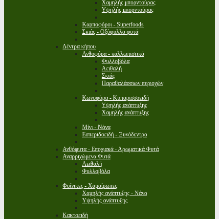
Χαμηλής μπορντούρας
Υψηλής μπορντούρας
Καρποφόροι - Superfoods
Σκιάς - Οξύφυλλα φυτά
Δέντρα κήπου
Ανθοφόρα - καλλωπιστικά
Φυλλοβόλα
Αειθαλή
Σκιάς
Παραθαλάσσιων περιοχών
Κωνοφόρα - Κυπαρισσοειδή
Υψηλής ανάπτυξης
Χαμηλής ανάπτυξης
Μίνι - Νάνα
Εσπεριδοειδή - Ξυνόδεντρα
Ανθόφυτα - Εποχιακά - Αρωματικά Φυτά
Αναρριχώμενα Φυτά
Αειθαλή
Φυλλοβόλα
Φοίνικες - Χαμαίρωπες
Χαμηλής ανάπτυξης - Νάνα
Υψηλής ανάπτυξης
Κακτοειδή