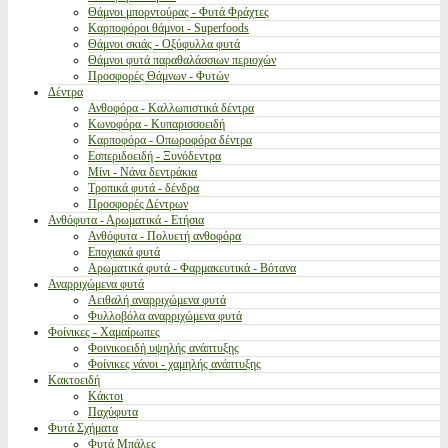
Θάμνοι μπορντούρας - Φυτά Φράχτες
Καρποφόροι θάμνοι - Superfoods
Θάμνοι σκιάς - Οξύφυλλα φυτά
Θάμνοι φυτά παραθαλάσσιων περιοχών
Προσφορές Θάμνων - Φυτών
Δέντρα
Ανθοφόρα - Καλλωπιστικά δέντρα
Κωνοφόρα - Κυπαρισσοειδή
Καρποφόρα - Οπωροφόρα δέντρα
Εσπεριδοειδή - Ξυνόδεντρα
Μίνι - Νάνα δεντράκια
Τροπικά φυτά - δένδρα
Προσφορές Δέντρων
Ανθόφυτα - Αρωματικά - Ετήσια
Ανθόφυτα - Πολυετή ανθοφόρα
Εποχιακά φυτά
Αρωματικά φυτά - Φαρμακευτικά - Βότανα
Αναρριχώμενα φυτά
Αειθαλή αναρριχώμενα φυτά
Φυλλοβόλα αναρριχώμενα φυτά
Φοίνικες - Χαμαίρωπες
Φοινικοειδή υψηλής ανάπτυξης
Φοίνικες νάνοι - χαμηλής ανάπτυξης
Κακτοειδή
Κάκτοι
Παχύφυτα
Φυτά Σχήματα
Φυτά Μπάλες