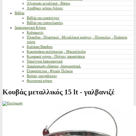
Αξεσουάρ μεταλλικά - Βάσεις
Αποθήκες κήπου ξύλινες
Βιβλία
Βιβλία για ερασιτέχνες
Βιβλία για επαγγελματίες
Διακοσμητικά Κήπου
Καλαμωτές
Πλακίδια - Πλαστικοί - Μεταλλικοί φράχτες - Πέργκολες - Πράσινοι
τοίχοι
Καλάμια Bamboo
Καμπανάκια αυλόπορτας - Μικροέπιπλα
Κεραμικά τοίχου - Πήλινες παραστάσεις
Τσιμέντινα διακοσμητικά
Διαμόρφωση εδάφους -διαχωριστικά.
Ελαφρόπετρα - Φλοιός Πεύκου
Βρύσες ορειχάλκινες
Φωτιστικά κήπου
Κουβάς μεταλλικός 15 lt - γαλβανιζέ