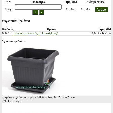
ΜΜ
Ποσότητα
Τιμή/ΜΜ
Αξία με ΦΠΑ
Τεμάχιο
11,00 €
11,00 €
Θυγατρικά Προϊόντα
Κωδικός
Προϊόν
Τιμή/ΜΜ
006618
Κουβάς μεταλλικός 15 lt - γαλβανιζέ
11,00 € / Τεμάχιο
Σχετικά προϊόντα
Τετράγωνη γλάστρα με ρίγες ΔΗΛΟΣ Νο 80 - 25x25x25 cm
2,90 € / Τεμάχιο