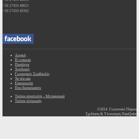
+30 27410 48621
+30 27410 49302
Αρχική
Η εταιρεία
Προϊόντα
Χονδρική
Γεωπονικές Συμβουλές
Τα νέα μας
Επικοινωνία
Που βρισκόμαστε
Τρόποι αποστολής - Μεταφορικά
Τρόποι πληρωμής
©2014 Γεωπονικό Πάρκο
Σχεδίαση & Υλοποίηση DataQube