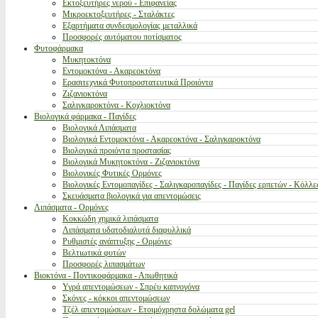
Εκτοξευτήρες νερού - Επιφανείας
Μικροεκτοξευτήρες - Σταλάκτες
Εξαρτήματα συνδεσμολογίας μεταλλικά
Προσφορές αυτόματου ποτίσματος
Φυτοφάρμακα
Μυκητοκτόνα
Εντομοκτόνα - Ακαρεοκτόνα
Ερασιτεχνικά Φυτοπροστατευτικά Προιόντα
Ζιζανιοκτόνα
Σαλιγκαροκτόνα - Κοχλιοκτόνα
Βιολογικά φάρμακα - Παγίδες
Βιολογικά Λιπάσματα
Βιολογικά Εντομοκτόνα - Ακαρεοκτόνα - Σαλιγκαροκτόνα
Βιολογικά προιόντα προστασίας
Βιολογικά Μυκητοκτόνα - Ζιζανιοκτόνα
Βιολογικές Φυτικές Ορμόνες
Βιολογικές Εντομοπαγίδες - Σαλιγκαροπαγίδες - Παγίδες ερπετών - Κόλλε
Σκευάσματα βιολογικά για απεντομώσεις
Λιπάσματα - Ορμόνες
Κοκκώδη χημικά λιπάσματα
Λιπάσματα υδατοδιαλυτά διαφυλλικά
Ρυθμιστές ανάπτυξης - Ορμόνες
Βελτιωτικά φυτών
Προσφορές λιπασμάτων
Βιοκτόνα - Ποντικοφάρμακα - Απωθητικά
Υγρά απεντομώσεων - Σπρέυ καπνογόνα
Σκόνες - κόκκοι απεντομώσεων
Τζέλ απεντομώσεων - Ετοιμόχρηστα δολώματα gel