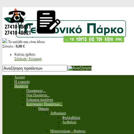
Το καλάθι σας είναι άδειο.
Σύνολο :
0,00 €
Καλώς ήρθατε
Σύνδεση | Εγγραφή
Αρχική
Η εταιρεία
Προϊόντα
Προσφορές...
Νέα Προϊόντα...
Επίκαιρα προϊόντα
Κατηγορίες Προϊόντων...
Θάμνοι
Ανθοφόροι
Φυλλοβόλοι
Αειθαλείς
Μπορντούρας - Φράχτες