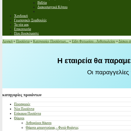
Βιβλία
Διακοσμητικά Κήπου
Χονδρική
Γεωπονικές Συμβουλές
Τα νέα μας
Επικοινωνία
Που βρισκόμαστε
Αρχική
»
Προϊόντα
»
Κατηγορίες Προϊόντων...
»
Είδη Φυτωρίου - Ανθοπωλείου
»
Δίσκοι σ
Η εταιρεία θα παραμε
Οι παραγγελίες
κατηγορίες
προιόντων
Προσφορές
Νέα Προϊόντα
Επίκαιρα Προϊόντα
Θάμνοι
Ανθοφόροι θάμνοι
Θάμνοι μπορντούρας - Φυτά Φράχτες