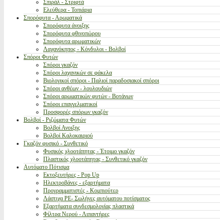
Σπιράλ - Στριφτά
Ελεύθερα - Τοπιάρια
Σπορόφυτα - Αρωματικά
Σπορόφυτα άνοιξης
Σπορόφυτα φθινοπώρου
Σπορόφυτα αρωματικών
Λαχανόκηπος - Κόνδυλοι - Βολβοί
Σπόροι Φυτών
Σπόροι γκαζόν
Σπόροι λαχανικών σε φάκελα
Βιολογικοί σπόροι - Παλιοί παραδοσιακοί σπόροι
Σπόροι ανθέων - λουλουδιών
Σπόροι αρωματικών φυτών - Βοτάνων
Σπόροι επαγγελματικοί
Προσφορές σπόρων γκαζόν
Βολβοί - Ριζώματα Φυτών
Βολβοί Ανοιξης
Βολβοί Καλοκαιριού
Γκαζόν φυσικό - Συνθετικό
Φυσικός χλοοτάπητας - Έτοιμο γκαζόν
Πλαστικός χλοοτάπητας - Συνθετικό γκαζόν
Αυτόματο Πότισμα
Εκτοξευτήρες - Pop Up
Ηλεκτροβάνες - εξαρτήματα
Προγραμματιστές - Κομπιούτερ
Λάστιχα PE- Σωλήνες αυτόματου ποτίσματος
Εξαρτήματα συνδεσμολογίας πλαστικά
Φίλτρα Νερού - Λιπαντήρες