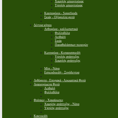
Χαμηλής μπορντούρας
Υψηλής μπορντούρας
Καρποφόροι - Superfoods
Σκιάς - Οξύφυλλα φυτά
Δέντρα κήπου
Ανθοφόρα - καλλωπιστικά
Φυλλοβόλα
Αειθαλή
Σκιάς
Παραθαλάσσιων περιοχών
Κωνοφόρα - Κυπαρισσοειδή
Υψηλής ανάπτυξης
Χαμηλής ανάπτυξης
Μίνι - Νάνα
Εσπεριδοειδή - Ξυνόδεντρα
Ανθόφυτα - Εποχιακά - Αρωματικά Φυτά
Αναρριχώμενα Φυτά
Αειθαλή
Φυλλοβόλα
Φοίνικες - Χαμαίρωπες
Χαμηλής ανάπτυξης - Νάνα
Υψηλής ανάπτυξης
Κακτοειδή