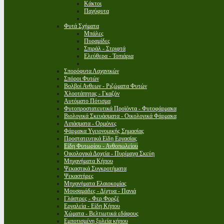
Κάκτοι
Παχύφυτα
Φυτά Σχήματα
Μπάλες
Πυραμίδες
Σπιράλ - Στριφτά
Ελεύθερα - Τοπιάρια
Σπορόφυτα Λαχανικών
Σπόροι Φυτών
Βολβοί Ανθεων - Ριζώματα Φυτών
Χλοοτάπητας - Γκαζόν
Αυτόματο Πότισμα
Φυτοπροστατευτικά Προϊόντα - Φυτοφάρμακα
Βιολογικά Σκευάσματα - Οικολογικά Φάρμακα
Λιπάσματα - Ορμόνες
Φάρμακα Υγειονομικής Σημασίας
Προστατευτικά Είδη Εργασίας
Είδη Φυτωρίου - Ανθοπωλείου
Οικολογικά Δοχεία - Πυρίμαχα Σκεύη
Μηχανήματα Κήπου
Ψεκαστικά Συγκροτήματα
Ψεκαστήρες
Μηχανήματα Ελαιοκομίας
Μουσαμάδες - Δίχτυα - Πανιά
Γλάστρες - Φερ Φορζέ
Εργαλεία - Είδη Κήπου
Χώματα - Βελτιωτικά εδάφους
Εμποτισμένη ξυλεία κήπου