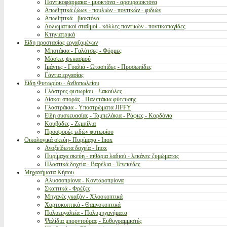
Ποντικοφάρμακα - μυοκτόνα - αρουραιοκτόνα
Απωθητικά ζώων - πουλιών - ποντικών - φιδιών
Απωθητικά - βιοκτόνα
Δολωματικοί σταθμοί - κόλλες ποντικών - ποντικοπαγίδες
Κτηνιατρικά
Είδη προστασίας εργαζομένων
Μποτάκια - Γαλότσες - Φόρμες
Μάσκες ψεκασμού
Ιμάντες - Γυαλιά - Ωτασπίδες - Προσωπίδες
Γάντια εργασίας
Είδη Φυτωρίου - Ανθοπωλείου
Γλάστρες φυτωρίου - Σακούλες
Δίσκοι σποράς - Παλετάκια φύτευσης
Γλαστράκια - Υποστρώματα JIFFY
Είδη συσκευασίας - Ταμπελάκια - Ράφιες - Κορδόνια
Κουβάδες - Ζεμπίλια
Προσφορές ειδών φυτωρίου
Οικολογικά σκεύη- Πυρίμαχα - Inox
Ανοξείδωτα δοχεία - Inox
Πυρίμαχα σκεύη - πιθάρια λαδιού - λεκάνες ζυμώματος
Πλαστικά δοχεία - Βαρέλια - Τενεκέδες
Μηχανήματα Κήπου
Αλυσσοπρίονα - Κονταροπρίονα
Σκαπτικά - Φρέζες
Μηχανές γκαζόν - Χλοοκοπτικά
Χορτοκοπτικά - Θαμνοκοπτικά
Πολυεργαλεία - Πολυμηχανήματα
Ψαλίδια μπορντούρας - Ευθυγραμμιστές