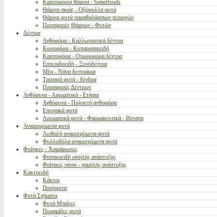
Καρποφόροι θάμνοι - Superfoods
Θάμνοι σκιάς - Οξύφυλλα φυτά
Θάμνοι φυτά παραθαλάσσιων περιοχών
Προσφορές Θάμνων - Φυτών
Δέντρα
Ανθοφόρα - Καλλωπιστικά δέντρα
Κωνοφόρα - Κυπαρισσοειδή
Καρποφόρα - Οπωροφόρα δέντρα
Εσπεριδοειδή - Ξυνόδεντρα
Μίνι - Νάνα δεντράκια
Τροπικά φυτά - δένδρα
Προσφορές Δέντρων
Ανθόφυτα - Αρωματικά - Ετήσια
Ανθόφυτα - Πολυετή ανθοφόρα
Εποχιακά φυτά
Αρωματικά φυτά - Φαρμακευτικά - Βότανα
Αναρριχώμενα φυτά
Αειθαλή αναρριχώμενα φυτά
Φυλλοβόλα αναρριχώμενα φυτά
Φοίνικες - Χαμαίρωπες
Φοινικοειδή υψηλής ανάπτυξης
Φοίνικες νάνοι - χαμηλής ανάπτυξης
Κακτοειδή
Κάκτοι
Παχύφυτα
Φυτά Σχήματα
Φυτά Μπάλες
Πυραμίδες φυτά