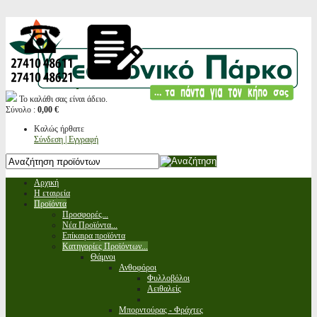
Το καλάθι σας είναι άδειο.
Σύνολο :
0,00 €
Καλώς ήρθατε
Σύνδεση | Εγγραφή
Αρχική
Η εταιρεία
Προϊόντα
Προσφορές...
Νέα Προϊόντα...
Επίκαιρα προϊόντα
Κατηγορίες Προϊόντων...
Θάμνοι
Ανθοφόροι
Φυλλοβόλοι
Αειθαλείς
Μπορντούρας - Φράχτες