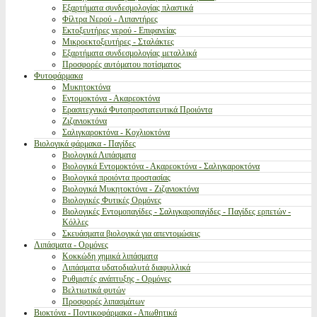
Εξαρτήματα συνδεσμολογίας πλαστικά
Φίλτρα Νερού - Λιπαντήρες
Εκτοξευτήρες νερού - Επιφανείας
Μικροεκτοξευτήρες - Σταλάκτες
Εξαρτήματα συνδεσμολογίας μεταλλικά
Προσφορές αυτόματου ποτίσματος
Φυτοφάρμακα
Μυκητοκτόνα
Εντομοκτόνα - Ακαρεοκτόνα
Ερασιτεχνικά Φυτοπροστατευτικά Προιόντα
Ζιζανιοκτόνα
Σαλιγκαροκτόνα - Κοχλιοκτόνα
Βιολογικά φάρμακα - Παγίδες
Βιολογικά Λιπάσματα
Βιολογικά Εντομοκτόνα - Ακαρεοκτόνα - Σαλιγκαροκτόνα
Βιολογικά προιόντα προστασίας
Βιολογικά Μυκητοκτόνα - Ζιζανιοκτόνα
Βιολογικές Φυτικές Ορμόνες
Βιολογικές Εντομοπαγίδες - Σαλιγκαροπαγίδες - Παγίδες ερπετών -
Κόλλες
Σκευάσματα βιολογικά για απεντομώσεις
Λιπάσματα - Ορμόνες
Κοκκώδη χημικά λιπάσματα
Λιπάσματα υδατοδιαλυτά διαφυλλικά
Ρυθμιστές ανάπτυξης - Ορμόνες
Βελτιωτικά φυτών
Προσφορές λιπασμάτων
Βιοκτόνα - Ποντικοφάρμακα - Απωθητικά