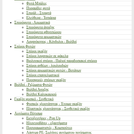
Φυτά Μπάλες
Πυραμίδες φυτά
Σπιράλ - Στριφτά
Ελεύθερα - Τοπιάρια
Σπορόφυτα - Αρωματικά
Σπορόφυτα άνοιξης
Σπορόφυτα φθινοπώρου
Σπορόφυτα αρωματικών
Λαχανόκηπος - Κόνδυλοι - Βολβοί
Σπόροι Φυτών
Σπόροι γκαζόν
Σπόροι λαχανικών σε φάκελα
Βιολογικοί σπόροι - Παλιοί παραδοσιακοί σπόροι
Σπόροι ανθέων - λουλουδιών
Σπόροι αρωματικών φυτών - Βοτάνων
Σπόροι επαγγελματικοί
Προσφορές σπόρων γκαζόν
Βολβοί - Ριζώματα Φυτών
Βολβοί Ανοιξης
Βολβοί Καλοκαιριού
Γκαζόν φυσικό - Συνθετικό
Φυσικός χλοοτάπητας - Έτοιμο γκαζόν
Πλαστικός χλοοτάπητας - Συνθετικό γκαζόν
Αυτόματο Πότισμα
Εκτοξευτήρες - Pop Up
Ηλεκτροβάνες - εξαρτήματα
Προγραμματιστές - Κομπιούτερ
Λάστιχα PE- Σωλήνες αυτόματου ποτίσματος