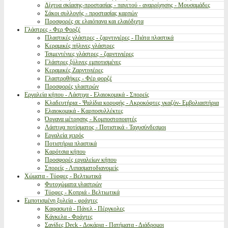
Δίχτυα σκίασης-προστασίας - παγετού - αναρρίχησης - Μουσαμάδες
Σάκοι συλλογής - προστασίας καρπών
Προσφορές σε ελαιόπανα και ελαιόδιχτα
Γλάστρες - Φερ Φορζέ
Πλαστικές γλάστρες - ζαρντινιέρες - Πιάτα πλαστικά
Κεραμικές πήλινες γλάστρες
Τσιμεντένιες γλάστρες - ζαρντινιέρες
Γλάστρες ξύλινες εμποτισμένες
Κεραμικές Ζαρντινιέρες
Γλαστροθήκες - Φέρ φορζέ
Προσφορές γλαστρών
Εργαλεία κήπου - Λάστιχα - Ελαιοκομικά - Σπορείς
Κλαδευτήρια - Ψαλίδια κορυφής - Ακροκόφτες γκαζόν- Εμβολιαστήρια
Ελαιοκομικά - Καρποσυλλέκτες
Όργανα μέτρησης - Κομποστοποιητές
Λάστιχα ποτίσματος - Ποτιστικά - Ταχυσύνδεσμοι
Εργαλεία χειρός
Ποτιστήρια πλαστικά
Καρότσια κήπου
Προσφορές εργαλείων κήπου
Σπορείς - Λιπασματοδιανομείς
Χώματα - Τύρφες - Βελτιωτικά
Φυτοχώματα γλαστρών
Τύρφες - Κοπριά - Βελτιωτικά
Εμποτισμένη ξυλεία - φράχτες
Καφασωτά - Πάνελ - Πέργκολες
Κάγκελα - Φράχτες
Σανίδες Deck - Δοκάρια - Πατήματα - Διάδρομοι