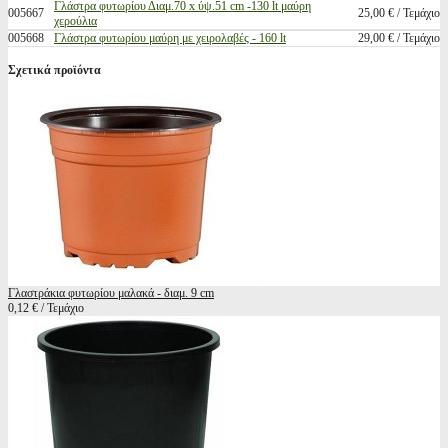
Γλάστρα φυτωρίου Διαμ.70 x ύψ.51 cm -130 lt μαύρη
005667
25,00 € / Τεμάχιο
χερούλια
005668
Γλάστρα φυτωρίου μαύρη με χειρολαβές - 160 lt
29,00 € / Τεμάχιο
Σχετικά προϊόντα
Γλαστράκια φυτωρίου μαλακά - διαμ. 9 cm
0,12 € / Τεμάχιο