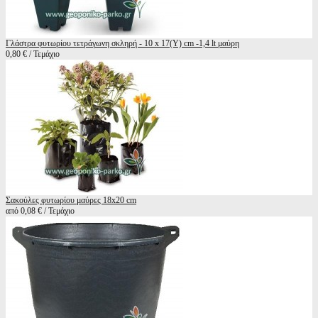
Γλάστρα φυτωρίου τετράγωνη σκληρή - 10 x 17(Υ) cm -1,4 lt μαύρη
0,80 € / Τεμάχιο
Σακούλες φυτωρίου μαύρες 18x20 cm
από 0,08 € / Τεμάχιο