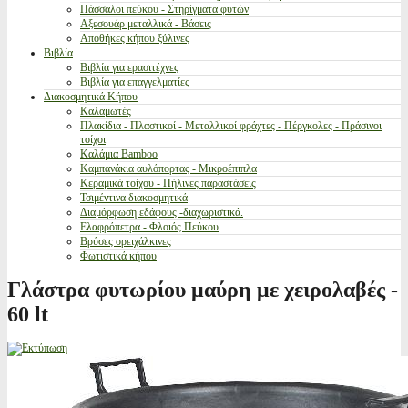
Πάσσαλοι πεύκου - Στηρίγματα φυτών
Αξεσουάρ μεταλλικά - Βάσεις
Αποθήκες κήπου ξύλινες
Βιβλία
Βιβλία για ερασιτέχνες
Βιβλία για επαγγελματίες
Διακοσμητικά Κήπου
Καλαμωτές
Πλακίδια - Πλαστικοί - Μεταλλικοί φράχτες - Πέργκολες - Πράσινοι
τοίχοι
Καλάμια Bamboo
Καμπανάκια αυλόπορτας - Μικροέπιπλα
Κεραμικά τοίχου - Πήλινες παραστάσεις
Τσιμέντινα διακοσμητικά
Διαμόρφωση εδάφους -διαχωριστικά.
Ελαφρόπετρα - Φλοιός Πεύκου
Βρύσες ορειχάλκινες
Φωτιστικά κήπου
Γλάστρα φυτωρίου μαύρη με χειρολαβές -
60 lt