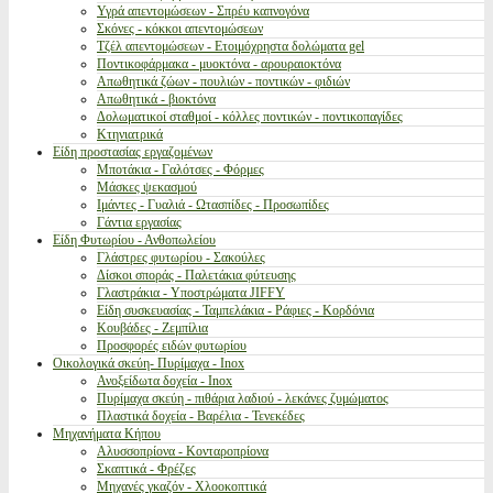
Υγρά απεντομώσεων - Σπρέυ καπνογόνα
Σκόνες - κόκκοι απεντομώσεων
Τζέλ απεντομώσεων - Ετοιμόχρηστα δολώματα gel
Ποντικοφάρμακα - μυοκτόνα - αρουραιοκτόνα
Απωθητικά ζώων - πουλιών - ποντικών - φιδιών
Απωθητικά - βιοκτόνα
Δολωματικοί σταθμοί - κόλλες ποντικών - ποντικοπαγίδες
Κτηνιατρικά
Είδη προστασίας εργαζομένων
Μποτάκια - Γαλότσες - Φόρμες
Μάσκες ψεκασμού
Ιμάντες - Γυαλιά - Ωτασπίδες - Προσωπίδες
Γάντια εργασίας
Είδη Φυτωρίου - Ανθοπωλείου
Γλάστρες φυτωρίου - Σακούλες
Δίσκοι σποράς - Παλετάκια φύτευσης
Γλαστράκια - Υποστρώματα JIFFY
Είδη συσκευασίας - Ταμπελάκια - Ράφιες - Κορδόνια
Κουβάδες - Ζεμπίλια
Προσφορές ειδών φυτωρίου
Οικολογικά σκεύη- Πυρίμαχα - Inox
Ανοξείδωτα δοχεία - Inox
Πυρίμαχα σκεύη - πιθάρια λαδιού - λεκάνες ζυμώματος
Πλαστικά δοχεία - Βαρέλια - Τενεκέδες
Μηχανήματα Κήπου
Αλυσσοπρίονα - Κονταροπρίονα
Σκαπτικά - Φρέζες
Μηχανές γκαζόν - Χλοοκοπτικά