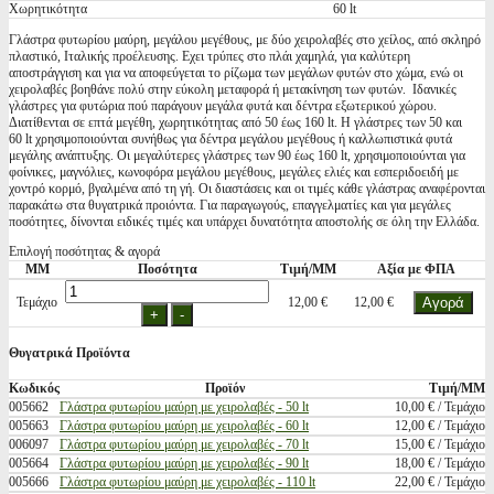
Χωρητικότητα
60 lt
Γλάστρα φυτωρίου μαύρη, μεγάλου μεγέθους, με δύο χειρολαβές στο χείλος, από σκληρό
πλαστικό, Ιταλικής προέλευσης. Εχει τρύπες στο πλάι χαμηλά, για καλύτερη
αποστράγγιση και για να αποφεύγεται το ρίζωμα των μεγάλων φυτών στο χώμα, ενώ οι
χειρολαβές βοηθάνε πολύ στην εύκολη μεταφορά ή μετακίνηση των φυτών. Ιδανικές
γλάστρες για φυτώρια πού παράγουν μεγάλα φυτά και δέντρα εξωτερικού χώρου.
Διατίθενται σε επτά μεγέθη, χωρητικότητας από 50 έως 160 lt. Η γλάστρες των 50 και
60 lt χρησιμοποιούνται συνήθως για δέντρα μεγάλου μεγέθους ή καλλωπιστικά φυτά
μεγάλης ανάπτυξης. Οι μεγαλύτερες γλάστρες των 90 έως 160 lt, χρησιμοποιούνται για
φοίνικες, μαγνόλιες, κωνοφόρα μεγάλου μεγέθους, μεγάλες ελιές και εσπεριδοειδή με
χοντρό κορμό, βγαλμένα από τη γή. Οι διαστάσεις και οι τιμές κάθε γλάστρας αναφέρονται
παρακάτω στα θυγατρικά προιόντα. Για παραγωγούς, επαγγελματίες και για μεγάλες
ποσότητες, δίνονται ειδικές τιμές και υπάρχει δυνατότητα αποστολής σε όλη την Ελλάδα.
Επιλογή ποσότητας & αγορά
ΜΜ
Ποσότητα
Τιμή/ΜΜ
Αξία με ΦΠΑ
Τεμάχιο
12,00 €
12,00 €
Θυγατρικά Προϊόντα
Κωδικός
Προϊόν
Τιμή/ΜΜ
005662
Γλάστρα φυτωρίου μαύρη με χειρολαβές - 50 lt
10,00 € / Τεμάχιο
005663
Γλάστρα φυτωρίου μαύρη με χειρολαβές - 60 lt
12,00 € / Τεμάχιο
006097
Γλάστρα φυτωρίου μαύρη με χειρολαβές - 70 lt
15,00 € / Τεμάχιο
005664
Γλάστρα φυτωρίου μαύρη με χειρολαβές - 90 lt
18,00 € / Τεμάχιο
005666
Γλάστρα φυτωρίου μαύρη με χειρολαβές - 110 lt
22,00 € / Τεμάχιο