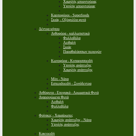
Χαμηλής μπορντούρας
Υψηλής μπορντούρας
Καρποφόροι - Superfoods
Σκιάς - Οξύφυλλα φυτά
Δέντρα κήπου
Ανθοφόρα - καλλωπιστικά
Φυλλοβόλα
Αειθαλή
Σκιάς
Παραθαλάσσιων περιοχών
Κωνοφόρα - Κυπαρισσοειδή
Υψηλής ανάπτυξης
Χαμηλής ανάπτυξης
Μίνι - Νάνα
Εσπεριδοειδή - Ξυνόδεντρα
Ανθόφυτα - Εποχιακά - Αρωματικά Φυτά
Αναρριχώμενα Φυτά
Αειθαλή
Φυλλοβόλα
Φοίνικες - Χαμαίρωπες
Χαμηλής ανάπτυξης - Νάνα
Υψηλής ανάπτυξης
Κακτοειδή