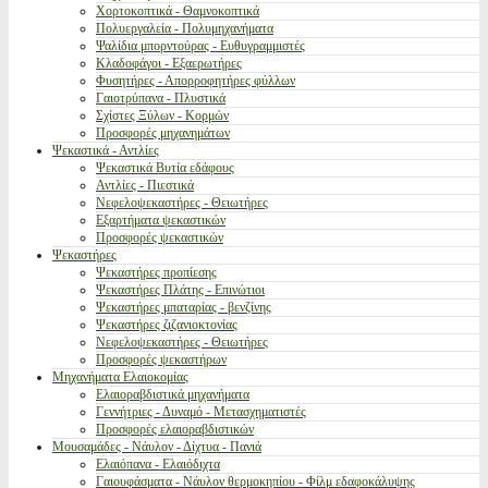
Χορτοκοπτικά - Θαμνοκοπτικά
Πολυεργαλεία - Πολυμηχανήματα
Ψαλίδια μπορντούρας - Ευθυγραμμιστές
Κλαδοφάγοι - Εξαερωτήρες
Φυσητήρες - Απορροφητήρες φύλλων
Γαιοτρύπανα - Πλυστικά
Σχίστες Ξύλων - Κορμών
Προσφορές μηχανημάτων
Ψεκαστικά - Αντλίες
Ψεκαστικά Βυτία εδάφους
Αντλίες - Πιεστικά
Νεφελοψεκαστήρες - Θειωτήρες
Εξαρτήματα ψεκαστικών
Προσφορές ψεκαστικών
Ψεκαστήρες
Ψεκαστήρες προπίεσης
Ψεκαστήρες Πλάτης - Επινώτιοι
Ψεκαστήρες μπαταρίας - βενζίνης
Ψεκαστήρες ζιζανιοκτονίας
Νεφελοψεκαστήρες - Θειωτήρες
Προσφορές ψεκαστήρων
Μηχανήματα Ελαιοκομίας
Ελαιοραβδιστικά μηχανήματα
Γεννήτριες - Δυναμό - Μετασχηματιστές
Προσφορές ελαιοραβδιστικών
Μουσαμάδες - Νάυλον - Δίχτυα - Πανιά
Ελαιόπανα - Ελαιόδιχτα
Γαιουφάσματα - Νάυλον θερμοκηπίου - Φίλμ εδαφοκάλυψης