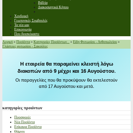
Βιβλία
Διακοσμητικά Κήπου
Χονδρική
Γεωπονικές Συμβουλές
Τα νέα μας
Επικοινωνία
Που βρισκόμαστε
Αρχική
»
Προϊόντα
»
Κατηγορίες Προϊόντων...
»
Είδη Φυτωρίου - Ανθοπωλείου
»
Γλάστρες φυτωρίου - Σακούλες
Η εταιρεία θα παραμείνει κλειστή λόγω
διακοπών από 9 μέχρι και 16 Αυγούστου.
Οι παραγγελίες που θα προκύψουν θα εκτελεστούν
από 17 Αυγούστου και μετά.
κατηγορίες
προιόντων
Προσφορές
Νέα Προϊόντα
Επίκαιρα Προϊόντα
Θάμνοι