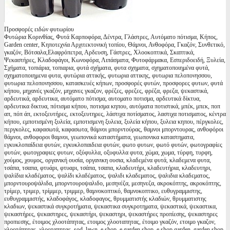
Προσφορές ειδών φυτωρίου
Φυτώρια Κορινθίας, Φυτά Καρποφόρα, Δέντρα, Γλάστρες, Αυτόματο πότισμα, Κήπος,
Garden center, Κηποτεχνία Αρχιτεκτονική τοπίου, Θάμνοι, Ανθοφόρα, Γκαζόν, Συνθετικό,
γκαζόν, Βότσαλα,Ελαφρόπετρα, Αρδευση, Γάστρες, Χλοοκοπτικά, Σκαπτικά,
Ψεκαστήρες, Κλαδοφάγοι, Κωνοφόρα, Λιπάσματα, Φυτοφάρμακα, Εσπεριδοειδή, Ξυλεία,
Σχήματα, τοπιάρια, τοπιαρια, φυτά σχήματα, φυτα σχηματα, σχηματοποιημένα φυτά,
σχηματοποιημενα φυτα, φυτώρια αττικής, φυτωρια αττικης, φυτωρια πελοπονησσου,
φυτωρια πελοπονησσου, κατασκευές κήπων, προσφορές φυτών, προσφορες φυτων, φυτά
κήπου, μηχανές γκαζόν, μηχανες γκαζον, φρέζες, φρεζες, φρέζα, φρεζα, ψεκαστικά,
αρδευτικά, αρδευτικα, αυτόματο πότισμα, αυτοματο ποτισμα, αρδευτικά δίκτυα,
αρδευτικα δικτυα, πότισμα κήπου, ποτισμα κηπου, αυτόματα ποτιστικά, μπέκ, μπεκ, ποπ
απ, πόπ άπ, εκτοξευτήρες, εκτοξευτηρες, λάστιχα ποτίσματος, λαστιχα ποτισματος, κέντρα
κήπου, εμποτισμένη ξυλεία, εμποτισμενη ξυλεια, ξυλεία κήπου, ξυλεια κηπου, πέργκολες,
περγκολες, καφασωτά, καφασωτα, θάμνοι μπορντούρας, θαμνοι μπορντουρας, ανθοφόροι
θάμνοι, ανθοφοροι θαμνοι, γεωπονικά καταστήματα, γεωπονικα καταστηματα,
εγκυκλοπαίδεια φυτών, εγκυκλοπαιδεια φυτών, φωτο φυτων, φωτό φυτών, φωτογραφίες
φυτών, φωτογραφιες φυτων, οξύφυλλα, οξυφυλλα φυτα, χώμα, χωμα, τύρφη, τυρφη,
χούμος, χουμος, οργανική ουσία, οργανικη ουσια, κλαδεμένα φυτά, κλαδεμενα φυτα,
τσάπα, τσαπα, φτυάρι, φτυαρι, τσάπα, τσαπα, κλαδευτήρι, κλαδευτήρια, κλαδευτηρι,
ψαλίδια κλαδέματος, ψαλίδι κλαδέματος, ψαλιδι κλαδεματος, ψαλιδια κλαδεματος,
μπορντουροψάλιδα, μπορντουροψαλιδο, μεσηνέζα, μεσηνεζα, ακροκόπτης, ακροκόπτης,
τρίμερ, τριμερ, τρίμμερ, τριμμερ, θαμνοκοπτικό, θαμνοκοπτικο, ευθυγραμμιστης,
ευθυγραμμιστής, κλαδοφάγος, κλαδοφαγος, θρυμματιστής κλαδιών, θρυμματιστης
κλαδιων, ψεκαστικά συγκροτήματα, ψεκαστικα συγκροτηματα, ψεκαστικά, ψεκαστικα,
ψεκαστήρες, ψεκαστηρες, ψεκαστήρι, ψεκαστηρι, ψεκαστήρες προπίεσης, ψεκαστηρες
προπιεσης, έτοιμος χλοοτάπητας, ετοιμος χλοοταπητας, έτοιμο γκαζόν, ετοιμο γκαζον,
χλοοτάπητας, χλοοταπητας, sod, lawn, e shop, e garden shop, e shop garden, garden shop,