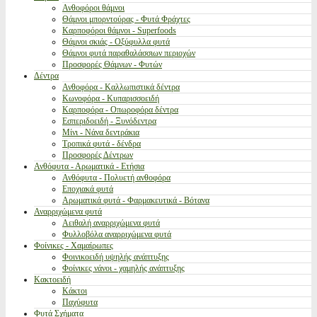
Ανθοφόροι θάμνοι
Θάμνοι μπορντούρας - Φυτά Φράχτες
Καρποφόροι θάμνοι - Superfoods
Θάμνοι σκιάς - Οξύφυλλα φυτά
Θάμνοι φυτά παραθαλάσσιων περιοχών
Προσφορές Θάμνων - Φυτών
Δέντρα
Ανθοφόρα - Καλλωπιστικά δέντρα
Κωνοφόρα - Κυπαρισσοειδή
Καρποφόρα - Οπωροφόρα δέντρα
Εσπεριδοειδή - Ξυνόδεντρα
Μίνι - Νάνα δεντράκια
Τροπικά φυτά - δένδρα
Προσφορές Δέντρων
Ανθόφυτα - Αρωματικά - Ετήσια
Ανθόφυτα - Πολυετή ανθοφόρα
Εποχιακά φυτά
Αρωματικά φυτά - Φαρμακευτικά - Βότανα
Αναρριχώμενα φυτά
Αειθαλή αναρριχώμενα φυτά
Φυλλοβόλα αναρριχώμενα φυτά
Φοίνικες - Χαμαίρωπες
Φοινικοειδή υψηλής ανάπτυξης
Φοίνικες νάνοι - χαμηλής ανάπτυξης
Κακτοειδή
Κάκτοι
Παχύφυτα
Φυτά Σχήματα