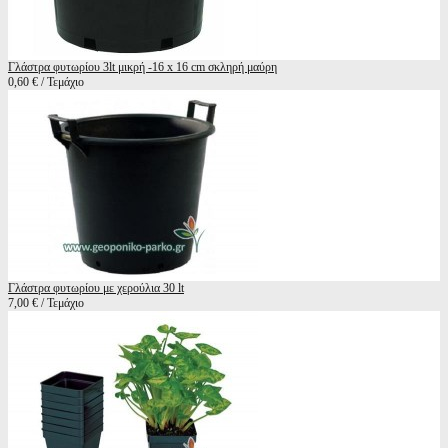
Γλάστρα φυτωρίου 3lt μικρή -16 x 16 cm σκληρή μαύρη
0,60 € / Τεμάχιο
Γλάστρα φυτωρίου με χερούλια 30 lt
7,00 € / Τεμάχιο