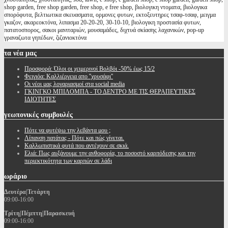
shop garden, free shop garden, free shop, e free shop, βιολογικη ντοματα, βιολογικα
σπορόφυτα, βελτιωτικα σκευασματα, ορμονες φυτων, εκτοξευτηρες τσαφ-τσαφ, μειγμα
γκαζον, ακαρεοκτόνα, λιπασμα 20-20-20, 30-10-10, βιολογικη προστασία φυτων,
πατατοσπορος, σακοι μανιταριών, μουσαμάδες, διχτυά σκίασης λαχανικών, pop-up
γραναζωτα γηπέδων, ζιζανιοκτόνα
τα
νέα μας
Προσφορά: Όλοι οι χειμερινοί Βολβόι -50% έως 15/2
Φειγιόα: Καλλιέργεια απο ''χρυσάφι''
Oι νέοι μας λογαριασμοί στα social media
ΓΚΙΝΓΚΟ ΜΠΙΛΟΜΠΑ - ΤΟ ΔΕΝΤΡΟ ΜΕ ΤΙΣ ΘΕΡΑΠΕΥΤΙΚΕΣ
ΙΔΙΟΤΗΤΕΣ
γεωπονικές
συμβουλές
Πότε να φυτέψω την λεβάντα μου ;
Λίπανση πατάτας - Πότε και πώς γίνεται.
Καλλωπιστικά φυτά που αντέχουν σε σκιά.
Ελιά: Πως αυξάνουμε την ανθοφορία, το ποσοστό καρπόδεσης και την
περιεκτικότητα των καρπών σε λάδι
ωράριο
Δευτέρα|Τετάρτη
09:00-16:00
Τρίτη|Πέμπτη|Παρασκευή
09:00-16:00