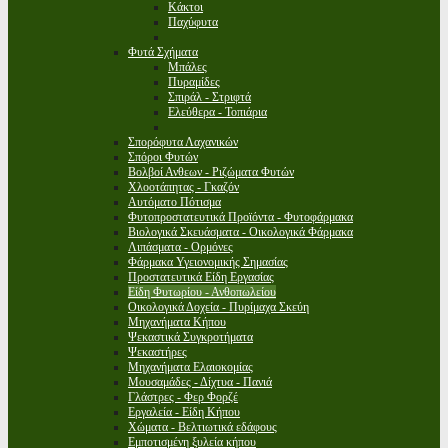
Κάκτοι
Παχύφυτα
Φυτά Σχήματα
Μπάλες
Πυραμίδες
Σπιράλ - Στριφτά
Ελεύθερα - Τοπιάρια
Σπορόφυτα Λαχανικών
Σπόροι Φυτών
Βολβοί Ανθεων - Ριζώματα Φυτών
Χλοοτάπητας - Γκαζόν
Αυτόματο Πότισμα
Φυτοπροστατευτικά Προϊόντα - Φυτοφάρμακα
Βιολογικά Σκευάσματα - Οικολογικά Φάρμακα
Λιπάσματα - Ορμόνες
Φάρμακα Υγειονομικής Σημασίας
Προστατευτικά Είδη Εργασίας
Είδη Φυτωρίου - Ανθοπωλείου
Οικολογικά Δοχεία - Πυρίμαχα Σκεύη
Μηχανήματα Κήπου
Ψεκαστικά Συγκροτήματα
Ψεκαστήρες
Μηχανήματα Ελαιοκομίας
Μουσαμάδες - Δίχτυα - Πανιά
Γλάστρες - Φερ Φορζέ
Εργαλεία - Είδη Κήπου
Χώματα - Βελτιωτικά εδάφους
Εμποτισμένη ξυλεία κήπου