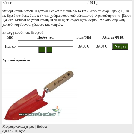
Βάρος
2,40 kg
Φτυάρι κήπου φαρδύ με εργονομική λαβή τύπου δέλτα και ξύλινο στυλιάρι ύψους 1,070
m. Εχει διαστάσεις 30,5 x 37 cm, χρώμα μαύρο από μέταλλο υψηλής ποιότητας και βάρος
2,4 kgr. Μπορεί να χρησιμοποιηθεί σε όλες τις εργασίες του κήπου, για απομάκρυνση
χιονιού, κάρβουνου, χώματος και κοπριάς.
Επιλογή ποσότητας & αγορά
ΜΜ
Ποσότητα
Τιμή/ΜΜ
Αξία με ΦΠΑ
Τεμάχιο
39,00 €
39,00 €
Σχετικά προϊόντα
Μικροεργαλεία χειρός | Bellota
8,00 € / Τεμάχιο