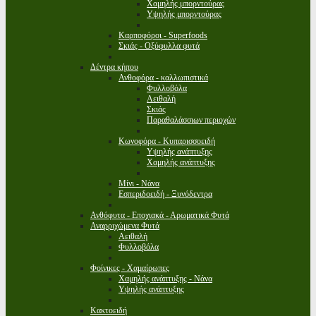
Χαμηλής μπορντούρας
Υψηλής μπορντούρας
Καρποφόροι - Superfoods
Σκιάς - Οξύφυλλα φυτά
Δέντρα κήπου
Ανθοφόρα - καλλωπιστικά
Φυλλοβόλα
Αειθαλή
Σκιάς
Παραθαλάσσιων περιοχών
Κωνοφόρα - Κυπαρισσοειδή
Υψηλής ανάπτυξης
Χαμηλής ανάπτυξης
Μίνι - Νάνα
Εσπεριδοειδή - Ξυνόδεντρα
Ανθόφυτα - Εποχιακά - Αρωματικά Φυτά
Αναρριχώμενα Φυτά
Αειθαλή
Φυλλοβόλα
Φοίνικες - Χαμαίρωπες
Χαμηλής ανάπτυξης - Νάνα
Υψηλής ανάπτυξης
Κακτοειδή