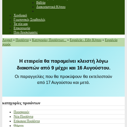
Βιβλία
Διακοσμητικά Κήπου
Χονδρική
Γεωπονικές Συμβουλές
Τα νέα μας
Επικοινωνία
Που βρισκόμαστε
Αρχική
»
Προϊόντα
»
Κατηγορίες Προϊόντων...
»
Εργαλεία - Είδη Κήπου
»
Εργαλεία
χειρός
Η εταιρεία θα παραμείνει κλειστή λόγω
διακοπών από 9 μέχρι και 16 Αυγούστου.
Οι παραγγελίες που θα προκύψουν θα εκτελεστούν
από 17 Αυγούστου και μετά.
κατηγορίες
προιόντων
Προσφορές
Νέα Προϊόντα
Επίκαιρα Προϊόντα
Θάμνοι