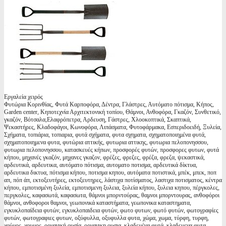
Εργαλεία χειρός
Φυτώρια Κορινθίας, Φυτά Καρποφόρα, Δέντρα, Γλάστρες, Αυτόματο πότισμα, Κήπος,
Garden center, Κηποτεχνία Αρχιτεκτονική τοπίου, Θάμνοι, Ανθοφόρα, Γκαζόν, Συνθετικό,
γκαζόν, Βότσαλα,Ελαφρόπετρα, Αρδευση, Γάστρες, Χλοοκοπτικά, Σκαπτικά,
Ψεκαστήρες, Κλαδοφάγοι, Κωνοφόρα, Λιπάσματα, Φυτοφάρμακα, Εσπεριδοειδή, Ξυλεία,
Σχήματα, τοπιάρια, τοπιαρια, φυτά σχήματα, φυτα σχηματα, σχηματοποιημένα φυτά,
σχηματοποιημενα φυτα, φυτώρια αττικής, φυτωρια αττικης, φυτωρια πελοπονησσου,
φυτωρια πελοπονησσου, κατασκευές κήπων, προσφορές φυτών, προσφορες φυτων, φυτά
κήπου, μηχανές γκαζόν, μηχανες γκαζον, φρέζες, φρεζες, φρέζα, φρεζα, ψεκαστικά,
αρδευτικά, αρδευτικα, αυτόματο πότισμα, αυτοματο ποτισμα, αρδευτικά δίκτυα,
αρδευτικα δικτυα, πότισμα κήπου, ποτισμα κηπου, αυτόματα ποτιστικά, μπέκ, μπεκ, ποπ
απ, πόπ άπ, εκτοξευτήρες, εκτοξευτηρες, λάστιχα ποτίσματος, λαστιχα ποτισματος, κέντρα
κήπου, εμποτισμένη ξυλεία, εμποτισμενη ξυλεια, ξυλεία κήπου, ξυλεια κηπου, πέργκολες,
περγκολες, καφασωτά, καφασωτα, θάμνοι μπορντούρας, θαμνοι μπορντουρας, ανθοφόροι
θάμνοι, ανθοφοροι θαμνοι, γεωπονικά καταστήματα, γεωπονικα καταστηματα,
εγκυκλοπαίδεια φυτών, εγκυκλοπαιδεια φυτών, φωτο φυτων, φωτό φυτών, φωτογραφίες
φυτών, φωτογραφιες φυτων, οξύφυλλα, οξυφυλλα φυτα, χώμα, χωμα, τύρφη, τυρφη,
χούμος, χουμος, οργανική ουσία, οργανικη ουσια, κλαδεμένα φυτά, κλαδεμενα φυτα,