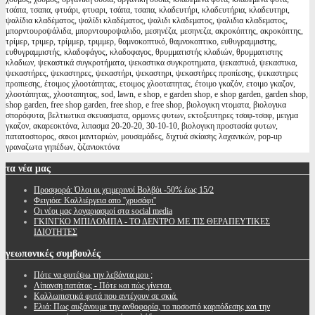
τσάπα, τσαπα, φτυάρι, φτυαρι, τσάπα, τσαπα, κλαδευτήρι, κλαδευτήρια, κλαδευτηρι,
ψαλίδια κλαδέματος, ψαλίδι κλαδέματος, ψαλιδι κλαδεματος, ψαλιδια κλαδεματος,
μπορντουροψάλιδα, μπορντουροψαλιδο, μεσηνέζα, μεσηνεζα, ακροκόπτης, ακροκόπτης,
τρίμερ, τριμερ, τρίμμερ, τριμμερ, θαμνοκοπτικό, θαμνοκοπτικο, ευθυγραμμιστης,
ευθυγραμμιστής, κλαδοφάγος, κλαδοφαγος, θρυμματιστής κλαδιών, θρυμματιστης
κλαδιων, ψεκαστικά συγκροτήματα, ψεκαστικα συγκροτηματα, ψεκαστικά, ψεκαστικα,
ψεκαστήρες, ψεκαστηρες, ψεκαστήρι, ψεκαστηρι, ψεκαστήρες προπίεσης, ψεκαστηρες
προπιεσης, έτοιμος χλοοτάπητας, ετοιμος χλοοταπητας, έτοιμο γκαζόν, ετοιμο γκαζον,
χλοοτάπητας, χλοοταπητας, sod, lawn, e shop, e garden shop, e shop garden, garden shop,
shop garden, free shop garden, free shop, e free shop, βιολογικη ντοματα, βιολογικα
σπορόφυτα, βελτιωτικα σκευασματα, ορμονες φυτων, εκτοξευτηρες τσαφ-τσαφ, μειγμα
γκαζον, ακαρεοκτόνα, λιπασμα 20-20-20, 30-10-10, βιολογικη προστασία φυτων,
πατατοσπορος, σακοι μανιταριών, μουσαμάδες, διχτυά σκίασης λαχανικών, pop-up
γραναζωτα γηπέδων, ζιζανιοκτόνα
τα
νέα μας
Προσφορά: Όλοι οι χειμερινοί Βολβόι -50% έως 15/2
Φειγιόα: Καλλιέργεια απο ''χρυσάφι''
Oι νέοι μας λογαριασμοί στα social media
ΓΚΙΝΓΚΟ ΜΠΙΛΟΜΠΑ - ΤΟ ΔΕΝΤΡΟ ΜΕ ΤΙΣ ΘΕΡΑΠΕΥΤΙΚΕΣ
ΙΔΙΟΤΗΤΕΣ
γεωπονικές
συμβουλές
Πότε να φυτέψω την λεβάντα μου ;
Λίπανση πατάτας - Πότε και πώς γίνεται.
Καλλωπιστικά φυτά που αντέχουν σε σκιά.
Ελιά: Πως αυξάνουμε την ανθοφορία, το ποσοστό καρπόδεσης και την