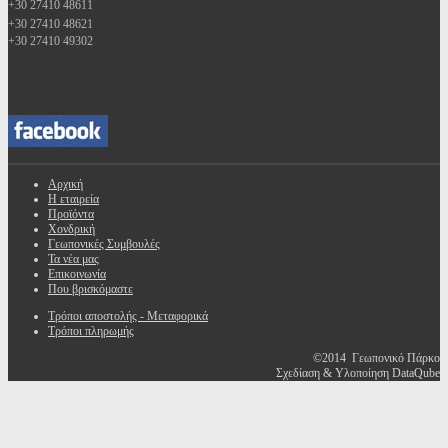
+30 27410 48611
+30 27410 48621
+30 27410 49302
Αρχική
Η εταιρεία
Προϊόντα
Χονδρική
Γεωπονικές Συμβουλές
Τα νέα μας
Επικοινωνία
Που βρισκόμαστε
Τρόποι αποστολής - Μεταφορικά
Τρόποι πληρωμής
©2014 Γεωπονικό Πάρκο
Σχεδίαση & Υλοποίηση DataQube