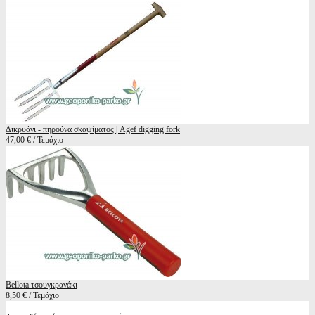
Δικρυάνι - πηρούνα σκαψίματος | Agef digging fork
47,00 € / Τεμάχιο
Bellota τσουγκρανάκι
8,50 € / Τεμάχιο