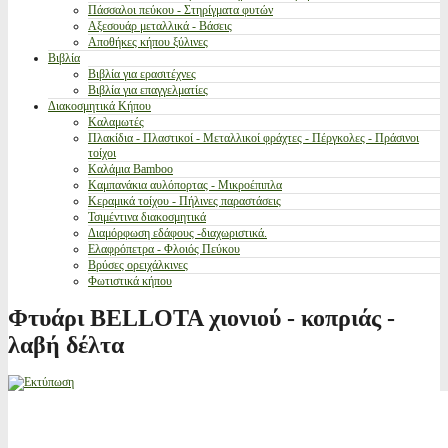
Πάσσαλοι πεύκου - Στηρίγματα φυτών
Αξεσουάρ μεταλλικά - Βάσεις
Αποθήκες κήπου ξύλινες
Βιβλία
Βιβλία για ερασιτέχνες
Βιβλία για επαγγελματίες
Διακοσμητικά Κήπου
Καλαμωτές
Πλακίδια - Πλαστικοί - Μεταλλικοί φράχτες - Πέργκολες - Πράσινοι
τοίχοι
Καλάμια Bamboo
Καμπανάκια αυλόπορτας - Μικροέπιπλα
Κεραμικά τοίχου - Πήλινες παραστάσεις
Τσιμέντινα διακοσμητικά
Διαμόρφωση εδάφους -διαχωριστικά.
Ελαφρόπετρα - Φλοιός Πεύκου
Βρύσες ορειχάλκινες
Φωτιστικά κήπου
Φτυάρι BELLOTA χιονιού - κοπριάς -
λαβή δέλτα