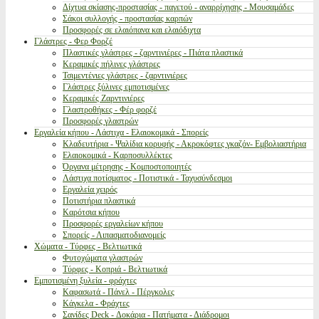
Δίχτυα σκίασης-προστασίας - παγετού - αναρρίχησης - Μουσαμάδες
Σάκοι συλλογής - προστασίας καρπών
Προσφορές σε ελαιόπανα και ελαιόδιχτα
Γλάστρες - Φερ Φορζέ
Πλαστικές γλάστρες - ζαρντινιέρες - Πιάτα πλαστικά
Κεραμικές πήλινες γλάστρες
Τσιμεντένιες γλάστρες - ζαρντινιέρες
Γλάστρες ξύλινες εμποτισμένες
Κεραμικές Ζαρντινιέρες
Γλαστροθήκες - Φέρ φορζέ
Προσφορές γλαστρών
Εργαλεία κήπου - Λάστιχα - Ελαιοκομικά - Σπορείς
Κλαδευτήρια - Ψαλίδια κορυφής - Ακροκόφτες γκαζόν- Εμβολιαστήρια
Ελαιοκομικά - Καρποσυλλέκτες
Όργανα μέτρησης - Κομποστοποιητές
Λάστιχα ποτίσματος - Ποτιστικά - Ταχυσύνδεσμοι
Εργαλεία χειρός
Ποτιστήρια πλαστικά
Καρότσια κήπου
Προσφορές εργαλείων κήπου
Σπορείς - Λιπασματοδιανομείς
Χώματα - Τύρφες - Βελτιωτικά
Φυτοχώματα γλαστρών
Τύρφες - Κοπριά - Βελτιωτικά
Εμποτισμένη ξυλεία - φράχτες
Καφασωτά - Πάνελ - Πέργκολες
Κάγκελα - Φράχτες
Σανίδες Deck - Δοκάρια - Πατήματα - Διάδρομοι