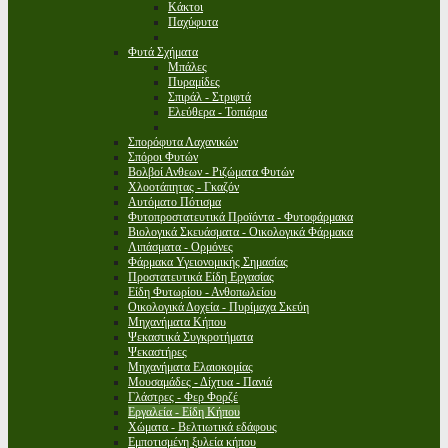
Κάκτοι
Παχύφυτα
Φυτά Σχήματα
Μπάλες
Πυραμίδες
Σπιράλ - Στριφτά
Ελεύθερα - Τοπιάρια
Σπορόφυτα Λαχανικών
Σπόροι Φυτών
Βολβοί Ανθεων - Ριζώματα Φυτών
Χλοοτάπητας - Γκαζόν
Αυτόματο Πότισμα
Φυτοπροστατευτικά Προϊόντα - Φυτοφάρμακα
Βιολογικά Σκευάσματα - Οικολογικά Φάρμακα
Λιπάσματα - Ορμόνες
Φάρμακα Υγειονομικής Σημασίας
Προστατευτικά Είδη Εργασίας
Είδη Φυτωρίου - Ανθοπωλείου
Οικολογικά Δοχεία - Πυρίμαχα Σκεύη
Μηχανήματα Κήπου
Ψεκαστικά Συγκροτήματα
Ψεκαστήρες
Μηχανήματα Ελαιοκομίας
Μουσαμάδες - Δίχτυα - Πανιά
Γλάστρες - Φερ Φορζέ
Εργαλεία - Είδη Κήπου
Χώματα - Βελτιωτικά εδάφους
Εμποτισμένη ξυλεία κήπου