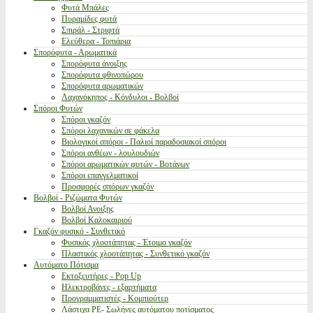
Φυτά Μπάλες
Πυραμίδες φυτά
Σπιράλ - Στριφτά
Ελεύθερα - Τοπιάρια
Σπορόφυτα - Αρωματικά
Σπορόφυτα άνοιξης
Σπορόφυτα φθινοπώρου
Σπορόφυτα αρωματικών
Λαχανόκηπος - Κόνδυλοι - Βολβοί
Σπόροι Φυτών
Σπόροι γκαζόν
Σπόροι λαχανικών σε φάκελα
Βιολογικοί σπόροι - Παλιοί παραδοσιακοί σπόροι
Σπόροι ανθέων - λουλουδιών
Σπόροι αρωματικών φυτών - Βοτάνων
Σπόροι επαγγελματικοί
Προσφορές σπόρων γκαζόν
Βολβοί - Ριζώματα Φυτών
Βολβοί Ανοιξης
Βολβοί Καλοκαιριού
Γκαζόν φυσικό - Συνθετικό
Φυσικός χλοοτάπητας - Έτοιμο γκαζόν
Πλαστικός χλοοτάπητας - Συνθετικό γκαζόν
Αυτόματο Πότισμα
Εκτοξευτήρες - Pop Up
Ηλεκτροβάνες - εξαρτήματα
Προγραμματιστές - Κομπιούτερ
Λάστιχα PE- Σωλήνες αυτόματου ποτίσματος