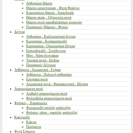
Ανθοφόροι θάμνοι
Θάμνοι μπορντούρας - Φυτά Φράχτες
Καρποφόροι θάμνοι - Superfoods
Θάμνοι σκιάς - Οξύφυλλα φυτά
Θάμνοι φυτά παραθαλάσσιων περιοχών
Προσφορές Θάμνων - Φυτών
Δέντρα
Ανθοφόρα - Καλλωπιστικά δέντρα
Κωνοφόρα - Κυπαρισσοειδή
Καρποφόρα - Οπωροφόρα δέντρα
Εσπεριδοειδή - Ξυνόδεντρα
Μίνι - Νάνα δεντράκια
Τροπικά φυτά - δένδρα
Προσφορές Δέντρων
Ανθόφυτα - Αρωματικά - Ετήσια
Ανθόφυτα - Πολυετή ανθοφόρα
Εποχιακά φυτά
Αρωματικά φυτά - Φαρμακευτικά - Βότανα
Αναρριχώμενα φυτά
Αειθαλή αναρριχώμενα φυτά
Φυλλοβόλα αναρριχώμενα φυτά
Φοίνικες - Χαμαίρωπες
Φοινικοειδή υψηλής ανάπτυξης
Φοίνικες νάνοι - χαμηλής ανάπτυξης
Κακτοειδή
Κάκτοι
Παχύφυτα
Φυτά Σχήματα