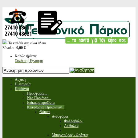
Το καλάθι σας είναι άδειο.
Σύνολο :
0,00 €
Καλώς ήρθατε
Σύνδεση | Εγγραφή
Αρχική
Η εταιρεία
Προϊόντα
Προσφορές...
Νέα Προϊόντα...
Επίκαιρα προϊόντα
Κατηγορίες Προϊόντων...
Θάμνοι
Ανθοφόροι
Φυλλοβόλοι
Αειθαλείς
Μπορντούρας - Φράχτες