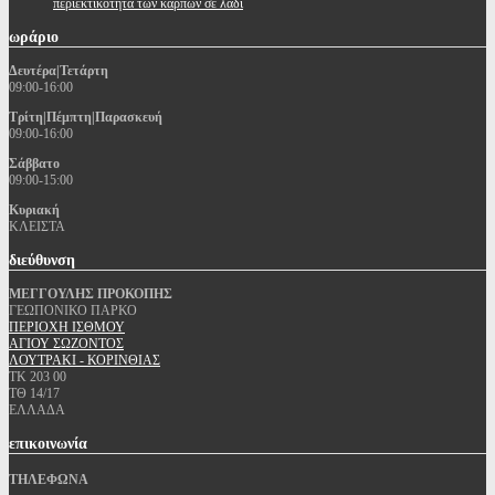
περιεκτικότητα των καρπών σε λάδι
ωράριο
Δευτέρα|Τετάρτη
09:00-16:00
Τρίτη|Πέμπτη|Παρασκευή
09:00-16:00
Σάββατο
09:00-15:00
Κυριακή
ΚΛΕΙΣΤΑ
διεύθυνση
ΜΕΓΓΟΥΛΗΣ ΠΡΟΚΟΠΗΣ
ΓΕΩΠΟΝΙΚΟ ΠΑΡΚΟ
ΠΕΡΙΟΧΗ ΙΣΘΜΟΥ
ΑΓΙΟΥ ΣΩΖΟΝΤΟΣ
ΛΟΥΤΡΑΚΙ - ΚΟΡΙΝΘΙΑΣ
ΤΚ 203 00
ΤΘ 14/17
ΕΛΛΑΔΑ
επικοινωνία
ΤΗΛΕΦΩΝΑ