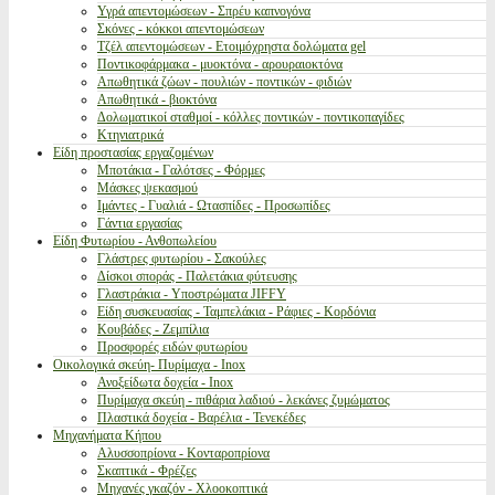
Υγρά απεντομώσεων - Σπρέυ καπνογόνα
Σκόνες - κόκκοι απεντομώσεων
Τζέλ απεντομώσεων - Ετοιμόχρηστα δολώματα gel
Ποντικοφάρμακα - μυοκτόνα - αρουραιοκτόνα
Απωθητικά ζώων - πουλιών - ποντικών - φιδιών
Απωθητικά - βιοκτόνα
Δολωματικοί σταθμοί - κόλλες ποντικών - ποντικοπαγίδες
Κτηνιατρικά
Είδη προστασίας εργαζομένων
Μποτάκια - Γαλότσες - Φόρμες
Μάσκες ψεκασμού
Ιμάντες - Γυαλιά - Ωτασπίδες - Προσωπίδες
Γάντια εργασίας
Είδη Φυτωρίου - Ανθοπωλείου
Γλάστρες φυτωρίου - Σακούλες
Δίσκοι σποράς - Παλετάκια φύτευσης
Γλαστράκια - Υποστρώματα JIFFY
Είδη συσκευασίας - Ταμπελάκια - Ράφιες - Κορδόνια
Κουβάδες - Ζεμπίλια
Προσφορές ειδών φυτωρίου
Οικολογικά σκεύη- Πυρίμαχα - Inox
Ανοξείδωτα δοχεία - Inox
Πυρίμαχα σκεύη - πιθάρια λαδιού - λεκάνες ζυμώματος
Πλαστικά δοχεία - Βαρέλια - Τενεκέδες
Μηχανήματα Κήπου
Αλυσσοπρίονα - Κονταροπρίονα
Σκαπτικά - Φρέζες
Μηχανές γκαζόν - Χλοοκοπτικά