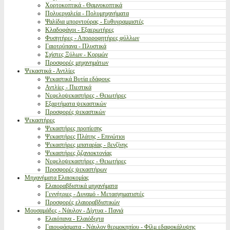
Χορτοκοπτικά - Θαμνοκοπτικά
Πολυεργαλεία - Πολυμηχανήματα
Ψαλίδια μπορντούρας - Ευθυγραμμιστές
Κλαδοφάγοι - Εξαερωτήρες
Φυσητήρες - Απορροφητήρες φύλλων
Γαιοτρύπανα - Πλυστικά
Σχίστες Ξύλων - Κορμών
Προσφορές μηχανημάτων
Ψεκαστικά - Αντλίες
Ψεκαστικά Βυτία εδάφους
Αντλίες - Πιεστικά
Νεφελοψεκαστήρες - Θειωτήρες
Εξαρτήματα ψεκαστικών
Προσφορές ψεκαστικών
Ψεκαστήρες
Ψεκαστήρες προπίεσης
Ψεκαστήρες Πλάτης - Επινώτιοι
Ψεκαστήρες μπαταρίας - βενζίνης
Ψεκαστήρες ζιζανιοκτονίας
Νεφελοψεκαστήρες - Θειωτήρες
Προσφορές ψεκαστήρων
Μηχανήματα Ελαιοκομίας
Ελαιοραβδιστικά μηχανήματα
Γεννήτριες - Δυναμό - Μετασχηματιστές
Προσφορές ελαιοραβδιστικών
Μουσαμάδες - Νάυλον - Δίχτυα - Πανιά
Ελαιόπανα - Ελαιόδιχτα
Γαιουφάσματα - Νάυλον θερμοκηπίου - Φίλμ εδαφοκάλυψης