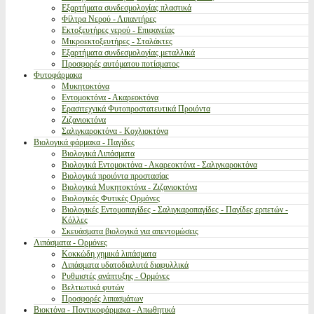
Εξαρτήματα συνδεσμολογίας πλαστικά
Φίλτρα Νερού - Λιπαντήρες
Εκτοξευτήρες νερού - Επιφανείας
Μικροεκτοξευτήρες - Σταλάκτες
Εξαρτήματα συνδεσμολογίας μεταλλικά
Προσφορές αυτόματου ποτίσματος
Φυτοφάρμακα
Μυκητοκτόνα
Εντομοκτόνα - Ακαρεοκτόνα
Ερασιτεχνικά Φυτοπροστατευτικά Προιόντα
Ζιζανιοκτόνα
Σαλιγκαροκτόνα - Κοχλιοκτόνα
Βιολογικά φάρμακα - Παγίδες
Βιολογικά Λιπάσματα
Βιολογικά Εντομοκτόνα - Ακαρεοκτόνα - Σαλιγκαροκτόνα
Βιολογικά προιόντα προστασίας
Βιολογικά Μυκητοκτόνα - Ζιζανιοκτόνα
Βιολογικές Φυτικές Ορμόνες
Βιολογικές Εντομοπαγίδες - Σαλιγκαροπαγίδες - Παγίδες ερπετών -
Κόλλες
Σκευάσματα βιολογικά για απεντομώσεις
Λιπάσματα - Ορμόνες
Κοκκώδη χημικά λιπάσματα
Λιπάσματα υδατοδιαλυτά διαφυλλικά
Ρυθμιστές ανάπτυξης - Ορμόνες
Βελτιωτικά φυτών
Προσφορές λιπασμάτων
Βιοκτόνα - Ποντικοφάρμακα - Απωθητικά