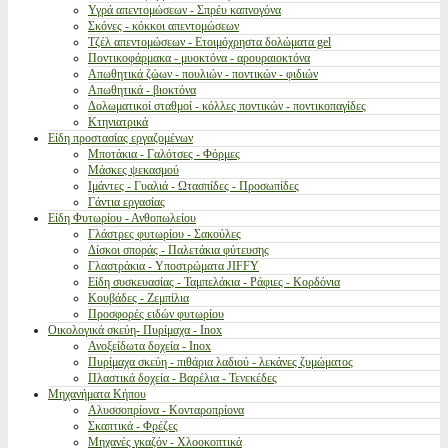
Υγρά απεντομώσεων - Σπρέυ καπνογόνα
Σκόνες - κόκκοι απεντομώσεων
Τζέλ απεντομώσεων - Ετοιμόχρηστα δολώματα gel
Ποντικοφάρμακα - μυοκτόνα - αρουραιοκτόνα
Απωθητικά ζώων - πουλιών - ποντικών - φιδιών
Απωθητικά - βιοκτόνα
Δολωματικοί σταθμοί - κόλλες ποντικών - ποντικοπαγίδες
Κτηνιατρικά
Είδη προστασίας εργαζομένων
Μποτάκια - Γαλότσες - Φόρμες
Μάσκες ψεκασμού
Ιμάντες - Γυαλιά - Ωτασπίδες - Προσωπίδες
Γάντια εργασίας
Είδη Φυτωρίου - Ανθοπωλείου
Γλάστρες φυτωρίου - Σακούλες
Δίσκοι σποράς - Παλετάκια φύτευσης
Γλαστράκια - Υποστρώματα JIFFY
Είδη συσκευασίας - Ταμπελάκια - Ράφιες - Κορδόνια
Κουβάδες - Ζεμπίλια
Προσφορές ειδών φυτωρίου
Οικολογικά σκεύη- Πυρίμαχα - Inox
Ανοξείδωτα δοχεία - Inox
Πυρίμαχα σκεύη - πιθάρια λαδιού - λεκάνες ζυμώματος
Πλαστικά δοχεία - Βαρέλια - Τενεκέδες
Μηχανήματα Κήπου
Αλυσσοπρίονα - Κονταροπρίονα
Σκαπτικά - Φρέζες
Μηχανές γκαζόν - Χλοοκοπτικά