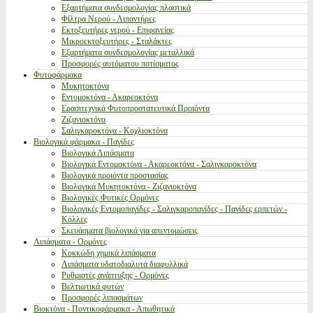
Εξαρτήματα συνδεσμολογίας πλαστικά
Φίλτρα Νερού - Λιπαντήρες
Εκτοξευτήρες νερού - Επιφανείας
Μικροεκτοξευτήρες - Σταλάκτες
Εξαρτήματα συνδεσμολογίας μεταλλικά
Προσφορές αυτόματου ποτίσματος
Φυτοφάρμακα
Μυκητοκτόνα
Εντομοκτόνα - Ακαρεοκτόνα
Ερασιτεχνικά Φυτοπροστατευτικά Προιόντα
Ζιζανιοκτόνα
Σαλιγκαροκτόνα - Κοχλιοκτόνα
Βιολογικά φάρμακα - Παγίδες
Βιολογικά Λιπάσματα
Βιολογικά Εντομοκτόνα - Ακαρεοκτόνα - Σαλιγκαροκτόνα
Βιολογικά προιόντα προστασίας
Βιολογικά Μυκητοκτόνα - Ζιζανιοκτόνα
Βιολογικές Φυτικές Ορμόνες
Βιολογικές Εντομοπαγίδες - Σαλιγκαροπαγίδες - Παγίδες ερπετών -
Κόλλες
Σκευάσματα βιολογικά για απεντομώσεις
Λιπάσματα - Ορμόνες
Κοκκώδη χημικά λιπάσματα
Λιπάσματα υδατοδιαλυτά διαφυλλικά
Ρυθμιστές ανάπτυξης - Ορμόνες
Βελτιωτικά φυτών
Προσφορές λιπασμάτων
Βιοκτόνα - Ποντικοφάρμακα - Απωθητικά