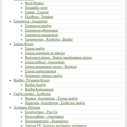
Φυτά Μπάλες
Πυραμίδες φυτά
Σπιράλ - Στριφτά
Ελεύθερα - Τοπιάρια
Σπορόφυτα - Αρωματικά
Σπορόφυτα άνοιξης
Σπορόφυτα φθινοπώρου
Σπορόφυτα αρωματικών
Λαχανόκηπος - Κόνδυλοι - Βολβοί
Σπόροι Φυτών
Σπόροι γκαζόν
Σπόροι λαχανικών σε φάκελα
Βιολογικοί σπόροι - Παλιοί παραδοσιακοί σπόροι
Σπόροι ανθέων - λουλουδιών
Σπόροι αρωματικών φυτών - Βοτάνων
Σπόροι επαγγελματικοί
Προσφορές σπόρων γκαζόν
Βολβοί - Ριζώματα Φυτών
Βολβοί Ανοιξης
Βολβοί Καλοκαιριού
Γκαζόν φυσικό - Συνθετικό
Φυσικός χλοοτάπητας - Έτοιμο γκαζόν
Πλαστικός χλοοτάπητας - Συνθετικό γκαζόν
Αυτόματο Πότισμα
Εκτοξευτήρες - Pop Up
Ηλεκτροβάνες - εξαρτήματα
Προγραμματιστές - Κομπιούτερ
Λάστιχα PE- Σωλήνες αυτόματου ποτίσματος