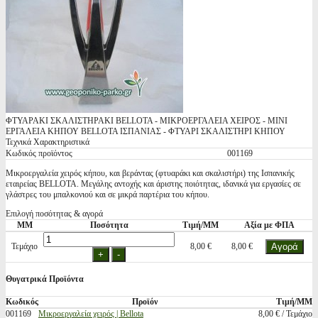
ΦΤΥΑΡΑΚΙ ΣΚΑΛΙΣΤΗΡΑΚΙ BELLOTA - ΜΙΚΡΟΕΡΓΑΛΕΙΑ ΧΕΙΡΟΣ - ΜΙΝΙ
ΕΡΓΑΛΕΙΑ ΚΗΠΟΥ BELLOTA ΙΣΠΑΝΙΑΣ - ΦΤΥΑΡΙ ΣΚΑΛΙΣΤΗΡΙ ΚΗΠΟΥ
Τεχνικά Χαρακτηριστικά
Κωδικός προϊόντος
001169
Μικροεργαλεία χειρός κήπου, και βεράντας (φτυαράκι και σκαλιστήρι) της Ισπανικής
εταιρείας BELLOTA. Μεγάλης αντοχής και άριστης ποιότητας, ιδανικά για εργασίες σε
γλάστρες του μπαλκονιού και σε μικρά παρτέρια του κήπου.
Επιλογή ποσότητας & αγορά
ΜΜ
Ποσότητα
Τιμή/ΜΜ
Αξία με ΦΠΑ
Τεμάχιο
8,00 €
8,00 €
Θυγατρικά Προϊόντα
Κωδικός
Προϊόν
Τιμή/ΜΜ
001169
Μικροεργαλεία χειρός | Bellota
8,00 € / Τεμάχιο