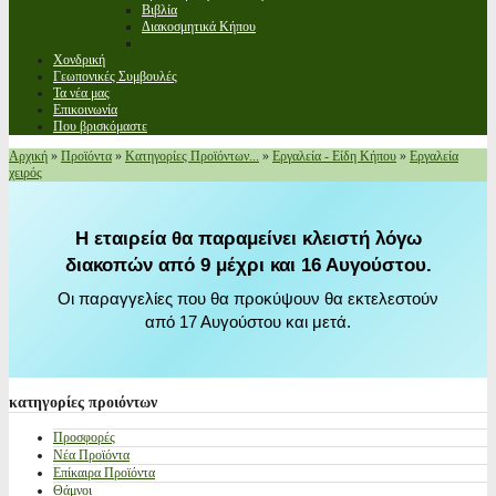
Βιβλία
Διακοσμητικά Κήπου
Χονδρική
Γεωπονικές Συμβουλές
Τα νέα μας
Επικοινωνία
Που βρισκόμαστε
Αρχική
»
Προϊόντα
»
Κατηγορίες Προϊόντων...
»
Εργαλεία - Είδη Κήπου
»
Εργαλεία
χειρός
Η εταιρεία θα παραμείνει κλειστή λόγω
διακοπών από 9 μέχρι και 16 Αυγούστου.
Οι παραγγελίες που θα προκύψουν θα εκτελεστούν
από 17 Αυγούστου και μετά.
κατηγορίες
προιόντων
Προσφορές
Νέα Προϊόντα
Επίκαιρα Προϊόντα
Θάμνοι