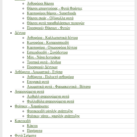
Ανθοφόροι θάμνοι
Θάμνοι μπορντούρας - Φυτά Φράχτες
Καρποφόροι θάμνοι - Superfoods
Θάμνοι σκιάς - Οξύφυλλα φυτά
Θάμνοι φυτά παραθαλάσσιων περιοχών
Προσφορές Θάμνων - Φυτών
Δέντρα
Ανθοφόρα - Καλλωπιστικά δέντρα
Κωνοφόρα - Κυπαρισσοειδή
Καρποφόρα - Οπωροφόρα δέντρα
Εσπεριδοειδή - Ξυνόδεντρα
Μίνι - Νάνα δεντράκια
Τροπικά φυτά - δένδρα
Προσφορές Δέντρων
Ανθόφυτα - Αρωματικά - Ετήσια
Ανθόφυτα - Πολυετή ανθοφόρα
Εποχιακά φυτά
Αρωματικά φυτά - Φαρμακευτικά - Βότανα
Αναρριχώμενα φυτά
Αειθαλή αναρριχώμενα φυτά
Φυλλοβόλα αναρριχώμενα φυτά
Φοίνικες - Χαμαίρωπες
Φοινικοειδή υψηλής ανάπτυξης
Φοίνικες νάνοι - χαμηλής ανάπτυξης
Κακτοειδή
Κάκτοι
Παχύφυτα
Φυτά Σχήματα