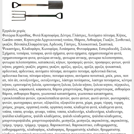
Εργαλεία χειρός
Φυτώρια Κορινθίας, Φυτά Καρποφόρα, Δέντρα, Γλάστρες, Αυτόματο πότισμα, Κήπος,
Garden center, Κηποτεχνία Αρχιτεκτονική τοπίου, Θάμνοι, Ανθοφόρα, Γκαζόν, Συνθετικό,
γκαζόν, Βότσαλα,Ελαφρόπετρα, Αρδευση, Γάστρες, Χλοοκοπτικά, Σκαπτικά,
Ψεκαστήρες, Κλαδοφάγοι, Κωνοφόρα, Λιπάσματα, Φυτοφάρμακα, Εσπεριδοειδή, Ξυλεία,
Σχήματα, τοπιάρια, τοπιαρια, φυτά σχήματα, φυτα σχηματα, σχηματοποιημένα φυτά,
σχηματοποιημενα φυτα, φυτώρια αττικής, φυτωρια αττικης, φυτωρια πελοπονησσου,
φυτωρια πελοπονησσου, κατασκευές κήπων, προσφορές φυτών, προσφορες φυτων, φυτά
κήπου, μηχανές γκαζόν, μηχανες γκαζον, φρέζες, φρεζες, φρέζα, φρεζα, ψεκαστικά,
αρδευτικά, αρδευτικα, αυτόματο πότισμα, αυτοματο ποτισμα, αρδευτικά δίκτυα,
αρδευτικα δικτυα, πότισμα κήπου, ποτισμα κηπου, αυτόματα ποτιστικά, μπέκ, μπεκ, ποπ
απ, πόπ άπ, εκτοξευτήρες, εκτοξευτηρες, λάστιχα ποτίσματος, λαστιχα ποτισματος, κέντρα
κήπου, εμποτισμένη ξυλεία, εμποτισμενη ξυλεια, ξυλεία κήπου, ξυλεια κηπου, πέργκολες,
περγκολες, καφασωτά, καφασωτα, θάμνοι μπορντούρας, θαμνοι μπορντουρας, ανθοφόροι
θάμνοι, ανθοφοροι θαμνοι, γεωπονικά καταστήματα, γεωπονικα καταστηματα,
εγκυκλοπαίδεια φυτών, εγκυκλοπαιδεια φυτών, φωτο φυτων, φωτό φυτών, φωτογραφίες
φυτών, φωτογραφιες φυτων, οξύφυλλα, οξυφυλλα φυτα, χώμα, χωμα, τύρφη, τυρφη,
χούμος, χουμος, οργανική ουσία, οργανικη ουσια, κλαδεμένα φυτά, κλαδεμενα φυτα,
τσάπα, τσαπα, φτυάρι, φτυαρι, τσάπα, τσαπα, κλαδευτήρι, κλαδευτήρια, κλαδευτηρι,
ψαλίδια κλαδέματος, ψαλίδι κλαδέματος, ψαλιδι κλαδεματος, ψαλιδια κλαδεματος,
μπορντουροψάλιδα, μπορντουροψαλιδο, μεσηνέζα, μεσηνεζα, ακροκόπτης, ακροκόπτης,
τρίμερ, τριμερ, τρίμμερ, τριμμερ, θαμνοκοπτικό, θαμνοκοπτικο, ευθυγραμμιστης,
ευθυγραμμιστής, κλαδοφάγος, κλαδοφαγος, θρυμματιστής κλαδιών, θρυμματιστης