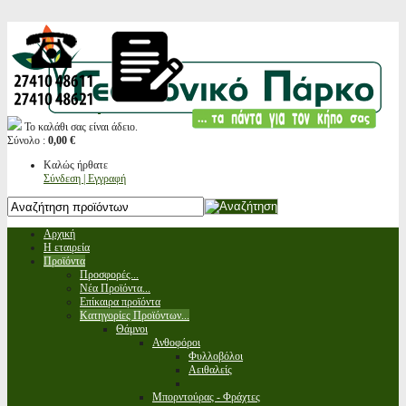
Το καλάθι σας είναι άδειο.
Σύνολο :
0,00 €
Καλώς ήρθατε
Σύνδεση | Εγγραφή
Αρχική
Η εταιρεία
Προϊόντα
Προσφορές...
Νέα Προϊόντα...
Επίκαιρα προϊόντα
Κατηγορίες Προϊόντων...
Θάμνοι
Ανθοφόροι
Φυλλοβόλοι
Αειθαλείς
Μπορντούρας - Φράχτες