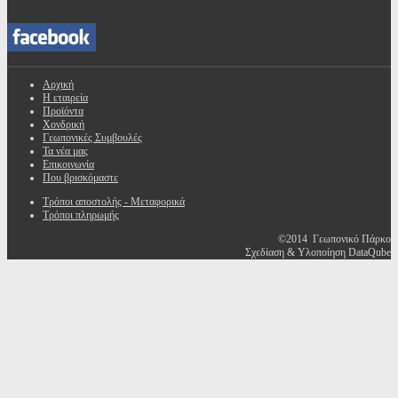
Αρχική
Η εταιρεία
Προϊόντα
Χονδρική
Γεωπονικές Συμβουλές
Τα νέα μας
Επικοινωνία
Που βρισκόμαστε
Τρόποι αποστολής - Μεταφορικά
Τρόποι πληρωμής
©2014 Γεωπονικό Πάρκο
Σχεδίαση & Υλοποίηση DataQube