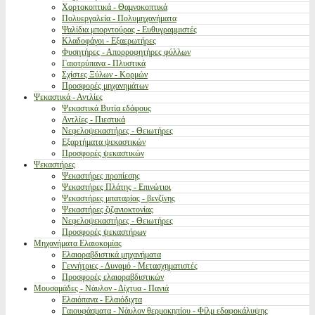
Χορτοκοπτικά - Θαμνοκοπτικά
Πολυεργαλεία - Πολυμηχανήματα
Ψαλίδια μπορντούρας - Ευθυγραμμιστές
Κλαδοφάγοι - Εξαερωτήρες
Φυσητήρες - Απορροφητήρες φύλλων
Γαιοτρύπανα - Πλυστικά
Σχίστες Ξύλων - Κορμών
Προσφορές μηχανημάτων
Ψεκαστικά - Αντλίες
Ψεκαστικά Βυτία εδάφους
Αντλίες - Πιεστικά
Νεφελοψεκαστήρες - Θειωτήρες
Εξαρτήματα ψεκαστικών
Προσφορές ψεκαστικών
Ψεκαστήρες
Ψεκαστήρες προπίεσης
Ψεκαστήρες Πλάτης - Επινώτιοι
Ψεκαστήρες μπαταρίας - βενζίνης
Ψεκαστήρες ζιζανιοκτονίας
Νεφελοψεκαστήρες - Θειωτήρες
Προσφορές ψεκαστήρων
Μηχανήματα Ελαιοκομίας
Ελαιοραβδιστικά μηχανήματα
Γεννήτριες - Δυναμό - Μετασχηματιστές
Προσφορές ελαιοραβδιστικών
Μουσαμάδες - Νάυλον - Δίχτυα - Πανιά
Ελαιόπανα - Ελαιόδιχτα
Γαιουφάσματα - Νάυλον θερμοκηπίου - Φίλμ εδαφοκάλυψης