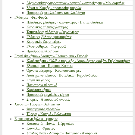
Δίχτυα σκίασης-προστασίας - παγετού - αναρρίχησης - Μουσαμάδες
Σάκοι συλλογής - προστασίας καρπών
Προσφορές σε ελαιόπανα και ελαιόδιχτα
Γλάστρες - Φερ Φορζέ
Πλαστικές γλάστρες - ζαρντινιέρες - Πιάτα πλαστικά
Κεραμικές πήλινες γλάστρες
Τσιμεντένιες γλάστρες - ζαρντινιέρες
Γλάστρες ξύλινες εμποτισμένες
Κεραμικές Ζαρντινιέρες
Γλαστροθήκες - Φέρ φορζέ
Προσφορές γλαστρών
Εργαλεία κήπου - Λάστιχα - Ελαιοκομικά - Σπορείς
Κλαδευτήρια - Ψαλίδια κορυφής - Ακροκόφτες γκαζόν- Εμβολιαστήρια
Ελαιοκομικά - Καρποσυλλέκτες
Όργανα μέτρησης - Κομποστοποιητές
Λάστιχα ποτίσματος - Ποτιστικά - Ταχυσύνδεσμοι
Εργαλεία χειρός
Ποτιστήρια πλαστικά
Καρότσια κήπου
Προσφορές εργαλείων κήπου
Σπορείς - Λιπασματοδιανομείς
Χώματα - Τύρφες - Βελτιωτικά
Φυτοχώματα γλαστρών
Τύρφες - Κοπριά - Βελτιωτικά
Εμποτισμένη ξυλεία - φράχτες
Καφασωτά - Πάνελ - Πέργκολες
Κάγκελα - Φράχτες
Σανίδες Deck - Δοκάρια - Πατήματα - Διάδρομοι