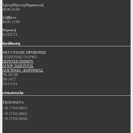
Τρίτη|Πέμπτη|Παρασκευή
09:00-16:00
Σάββατο
09:00-15:00
Κυριακή
ΚΛΕΙΣΤΑ
διεύθυνση
ΜΕΓΓΟΥΛΗΣ ΠΡΟΚΟΠΗΣ
ΓΕΩΠΟΝΙΚΟ ΠΑΡΚΟ
ΠΕΡΙΟΧΗ ΙΣΘΜΟΥ
ΑΓΙΟΥ ΣΩΖΟΝΤΟΣ
ΛΟΥΤΡΑΚΙ - ΚΟΡΙΝΘΙΑΣ
ΤΚ 203 00
ΤΘ 14/17
ΕΛΛΑΔΑ
επικοινωνία
ΤΗΛΕΦΩΝΑ
+30 27410 48611
+30 27410 48621
+30 27410 49302