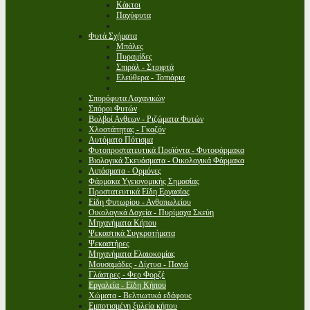
Κάκτοι
Παχύφυτα
Φυτά Σχήματα
Μπάλες
Πυραμίδες
Σπιράλ - Στριφτά
Ελεύθερα - Τοπιάρια
Σπορόφυτα Λαχανικών
Σπόροι Φυτών
Βολβοί Ανθεων - Ριζώματα Φυτών
Χλοοτάπητας - Γκαζόν
Αυτόματο Πότισμα
Φυτοπροστατευτικά Προϊόντα - Φυτοφάρμακα
Βιολογικά Σκευάσματα - Οικολογικά Φάρμακα
Λιπάσματα - Ορμόνες
Φάρμακα Υγειονομικής Σημασίας
Προστατευτικά Είδη Εργασίας
Είδη Φυτωρίου - Ανθοπωλείου
Οικολογικά Δοχεία - Πυρίμαχα Σκεύη
Μηχανήματα Κήπου
Ψεκαστικά Συγκροτήματα
Ψεκαστήρες
Μηχανήματα Ελαιοκομίας
Μουσαμάδες - Δίχτυα - Πανιά
Γλάστρες - Φερ Φορζέ
Εργαλεία - Είδη Κήπου
Χώματα - Βελτιωτικά εδάφους
Εμποτισμένη ξυλεία κήπου