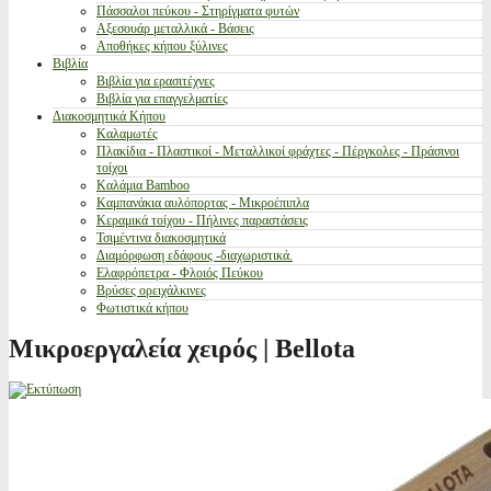
Πάσσαλοι πεύκου - Στηρίγματα φυτών
Αξεσουάρ μεταλλικά - Βάσεις
Αποθήκες κήπου ξύλινες
Βιβλία
Βιβλία για ερασιτέχνες
Βιβλία για επαγγελματίες
Διακοσμητικά Κήπου
Καλαμωτές
Πλακίδια - Πλαστικοί - Μεταλλικοί φράχτες - Πέργκολες - Πράσινοι
τοίχοι
Καλάμια Bamboo
Καμπανάκια αυλόπορτας - Μικροέπιπλα
Κεραμικά τοίχου - Πήλινες παραστάσεις
Τσιμέντινα διακοσμητικά
Διαμόρφωση εδάφους -διαχωριστικά.
Ελαφρόπετρα - Φλοιός Πεύκου
Βρύσες ορειχάλκινες
Φωτιστικά κήπου
Μικροεργαλεία χειρός | Bellota