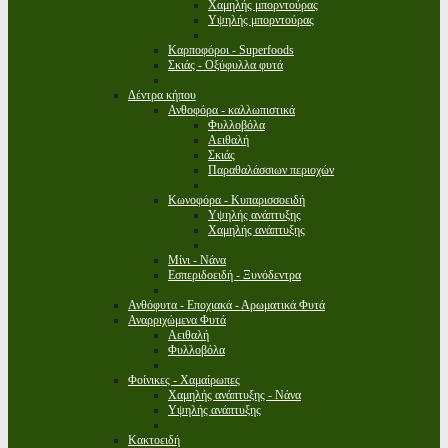
Χαμηλής μπορντούρας
Υψηλής μπορντούρας
Καρποφόροι - Superfoods
Σκιάς - Οξύφυλλα φυτά
Δέντρα κήπου
Ανθοφόρα - καλλωπιστικά
Φυλλοβόλα
Αειθαλή
Σκιάς
Παραθαλάσσιων περιοχών
Κωνοφόρα - Κυπαρισσοειδή
Υψηλής ανάπτυξης
Χαμηλής ανάπτυξης
Μίνι - Νάνα
Εσπεριδοειδή - Ξυνόδεντρα
Ανθόφυτα - Εποχιακά - Αρωματικά Φυτά
Αναρριχώμενα Φυτά
Αειθαλή
Φυλλοβόλα
Φοίνικες - Χαμαίρωπες
Χαμηλής ανάπτυξης - Νάνα
Υψηλής ανάπτυξης
Κακτοειδή