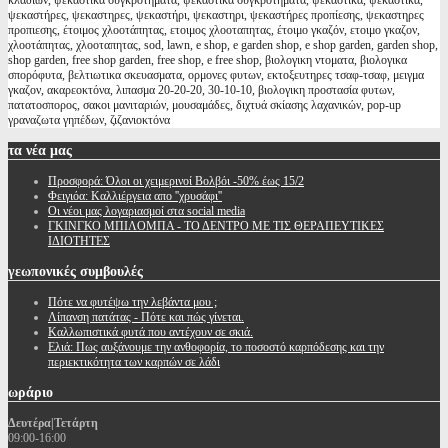
κλαδιων, ψεκαστικά συγκροτήματα, ψεκαστικα συγκροτηματα, ψεκαστικά, ψεκαστικα,
ψεκαστήρες, ψεκαστηρες, ψεκαστήρι, ψεκαστηρι, ψεκαστήρες προπίεσης, ψεκαστηρες
προπιεσης, έτοιμος χλοοτάπητας, ετοιμος χλοοταπητας, έτοιμο γκαζόν, ετοιμο γκαζον,
χλοοτάπητας, χλοοταπητας, sod, lawn, e shop, e garden shop, e shop garden, garden shop,
shop garden, free shop garden, free shop, e free shop, βιολογικη ντοματα, βιολογικα
σπορόφυτα, βελτιωτικα σκευασματα, ορμονες φυτων, εκτοξευτηρες τσαφ-τσαφ, μειγμα
γκαζον, ακαρεοκτόνα, λιπασμα 20-20-20, 30-10-10, βιολογικη προστασία φυτων,
πατατοσπορος, σακοι μανιταριών, μουσαμάδες, διχτυά σκίασης λαχανικών, pop-up
γραναζωτα γηπέδων, ζιζανιοκτόνα
τα
νέα μας
Προσφορά: Όλοι οι χειμερινοί Βολβόι -50% έως 15/2
Φειγιόα: Καλλιέργεια απο ''χρυσάφι''
Oι νέοι μας λογαριασμοί στα social media
ΓΚΙΝΓΚΟ ΜΠΙΛΟΜΠΑ - ΤΟ ΔΕΝΤΡΟ ΜΕ ΤΙΣ ΘΕΡΑΠΕΥΤΙΚΕΣ
ΙΔΙΟΤΗΤΕΣ
γεωπονικές
συμβουλές
Πότε να φυτέψω την λεβάντα μου ;
Λίπανση πατάτας - Πότε και πώς γίνεται.
Καλλωπιστικά φυτά που αντέχουν σε σκιά.
Ελιά: Πως αυξάνουμε την ανθοφορία, το ποσοστό καρπόδεσης και την
περιεκτικότητα των καρπών σε λάδι
ωράριο
Δευτέρα|Τετάρτη
09:00-16:00