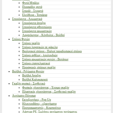
Φυτά Μπάλες
Πυραμίδες φυτά
Σπιράλ - Στριφτά
Ελεύθερα - Τοπιάρια
Σπορόφυτα - Αρωματικά
Σπορόφυτα άνοιξης
Σπορόφυτα φθινοπώρου
Σπορόφυτα αρωματικών
Λαχανόκηπος - Κόνδυλοι - Βολβοί
Σπόροι Φυτών
Σπόροι γκαζόν
Σπόροι λαχανικών σε φάκελα
Βιολογικοί σπόροι - Παλιοί παραδοσιακοί σπόροι
Σπόροι ανθέων - λουλουδιών
Σπόροι αρωματικών φυτών - Βοτάνων
Σπόροι επαγγελματικοί
Προσφορές σπόρων γκαζόν
Βολβοί - Ριζώματα Φυτών
Βολβοί Ανοιξης
Βολβοί Καλοκαιριού
Γκαζόν φυσικό - Συνθετικό
Φυσικός χλοοτάπητας - Έτοιμο γκαζόν
Πλαστικός χλοοτάπητας - Συνθετικό γκαζόν
Αυτόματο Πότισμα
Εκτοξευτήρες - Pop Up
Ηλεκτροβάνες - εξαρτήματα
Προγραμματιστές - Κομπιούτερ
Λάστιχα PE- Σωλήνες αυτόματου ποτίσματος