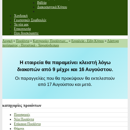
Βιβλία
Διακοσμητικά Κήπου
Χονδρική
Γεωπονικές Συμβουλές
Τα νέα μας
Επικοινωνία
Που βρισκόμαστε
Αρχική
»
Προϊόντα
»
Κατηγορίες Προϊόντων...
»
Εργαλεία - Είδη Κήπου
»
Λάστιχα
ποτίσματος - Ποτιστικά - Ταχυσύνδεσμοι
Η εταιρεία θα παραμείνει κλειστή λόγω
διακοπών από 9 μέχρι και 16 Αυγούστου.
Οι παραγγελίες που θα προκύψουν θα εκτελεστούν
από 17 Αυγούστου και μετά.
κατηγορίες
προιόντων
Προσφορές
Νέα Προϊόντα
Επίκαιρα Προϊόντα
Θάμνοι