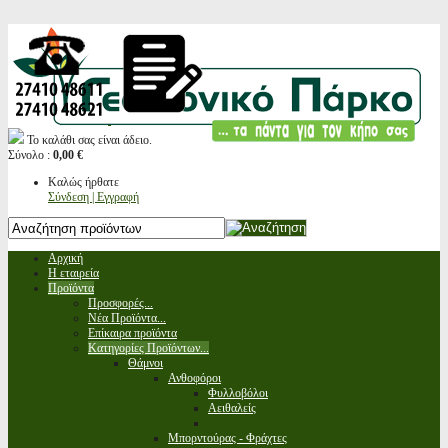
Το καλάθι σας είναι άδειο.
Σύνολο :
0,00 €
Καλώς ήρθατε
Σύνδεση | Εγγραφή
Αρχική
Η εταιρεία
Προϊόντα
Προσφορές...
Νέα Προϊόντα...
Επίκαιρα προϊόντα
Κατηγορίες Προϊόντων...
Θάμνοι
Ανθοφόροι
Φυλλοβόλοι
Αειθαλείς
Μπορντούρας - Φράχτες