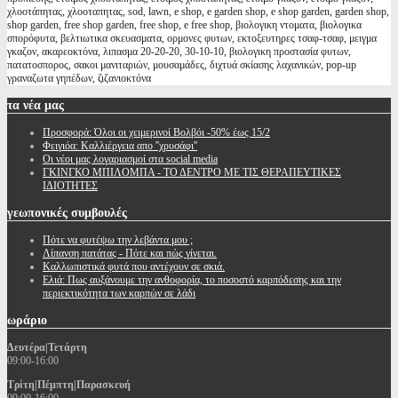
χλοοτάπητας, χλοοταπητας, sod, lawn, e shop, e garden shop, e shop garden, garden shop,
shop garden, free shop garden, free shop, e free shop, βιολογικη ντοματα, βιολογικα
σπορόφυτα, βελτιωτικα σκευασματα, ορμονες φυτων, εκτοξευτηρες τσαφ-τσαφ, μειγμα
γκαζον, ακαρεοκτόνα, λιπασμα 20-20-20, 30-10-10, βιολογικη προστασία φυτων,
πατατοσπορος, σακοι μανιταριών, μουσαμάδες, διχτυά σκίασης λαχανικών, pop-up
γραναζωτα γηπέδων, ζιζανιοκτόνα
τα
νέα μας
Προσφορά: Όλοι οι χειμερινοί Βολβόι -50% έως 15/2
Φειγιόα: Καλλιέργεια απο ''χρυσάφι''
Oι νέοι μας λογαριασμοί στα social media
ΓΚΙΝΓΚΟ ΜΠΙΛΟΜΠΑ - ΤΟ ΔΕΝΤΡΟ ΜΕ ΤΙΣ ΘΕΡΑΠΕΥΤΙΚΕΣ
ΙΔΙΟΤΗΤΕΣ
γεωπονικές
συμβουλές
Πότε να φυτέψω την λεβάντα μου ;
Λίπανση πατάτας - Πότε και πώς γίνεται.
Καλλωπιστικά φυτά που αντέχουν σε σκιά.
Ελιά: Πως αυξάνουμε την ανθοφορία, το ποσοστό καρπόδεσης και την
περιεκτικότητα των καρπών σε λάδι
ωράριο
Δευτέρα|Τετάρτη
09:00-16:00
Τρίτη|Πέμπτη|Παρασκευή