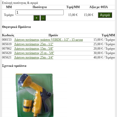
Επιλογή ποσότητας & αγορά
ΜΜ
Ποσότητα
Τιμή/ΜΜ
Αξία με ΦΠΑ
Τεμάχιο
15,00 €
15,00 €
Θυγατρικά Προϊόντα
Κωδικός
Προϊόν
Τιμή/ΜΜ
000153
Λάστιχο ποτίσματος πράσινο VERDE - 1/2'' - 15 μετρα
15,00 € / Τεμάχιο
005619
Λάστιχο ποτίσματος 25m - 1/2''
25,00 € / Τεμάχιο
007862
Λάστιχο ποτίσματος 15m - 5/8''
20,00 € / Τεμάχιο
005620
Λάστιχο ποτίσματος 25 m - 5/8''
30,00 € / Τεμάχιο
005621
Λάστιχο ποτίσματος 25m - 3/4''
40,00 € / Τεμάχιο
Σχετικά προϊόντα