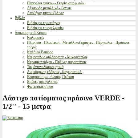
Πάσσαλοι πεύκου - Στηρίγματα φυτών
Αξεσουάρ μεταλλικά - Βάσεις
Αποθήκες κήπου ξύλινες
Βιβλία
Βιβλία για ερασιτέχνες
Βιβλία για επαγγελματίες
Διακοσμητικά Κήπου
Καλαμωτές
Πλακίδια - Πλαστικοί - Μεταλλικοί φράχτες - Πέργκολες - Πράσινοι
τοίχοι
Καλάμια Bamboo
Καμπανάκια αυλόπορτας - Μικροέπιπλα
Κεραμικά τοίχου - Πήλινες παραστάσεις
Τσιμέντινα διακοσμητικά
Διαμόρφωση εδάφους -διαχωριστικά.
Ελαφρόπετρα - Φλοιός Πεύκου
Βρύσες ορειχάλκινες
Φωτιστικά κήπου
Λάστιχο ποτίσματος πράσινο VERDE -
1/2'' - 15 μετρα