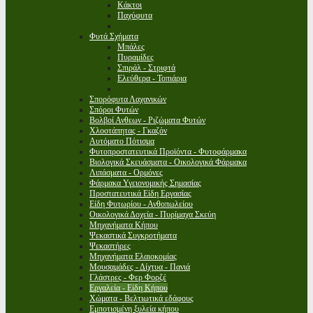
Κάκτοι
Παχύφυτα
Φυτά Σχήματα
Μπάλες
Πυραμίδες
Σπιράλ - Στριφτά
Ελεύθερα - Τοπιάρια
Σπορόφυτα Λαχανικών
Σπόροι Φυτών
Βολβοί Ανθεων - Ριζώματα Φυτών
Χλοοτάπητας - Γκαζόν
Αυτόματο Πότισμα
Φυτοπροστατευτικά Προϊόντα - Φυτοφάρμακα
Βιολογικά Σκευάσματα - Οικολογικά Φάρμακα
Λιπάσματα - Ορμόνες
Φάρμακα Υγειονομικής Σημασίας
Προστατευτικά Είδη Εργασίας
Είδη Φυτωρίου - Ανθοπωλείου
Οικολογικά Δοχεία - Πυρίμαχα Σκεύη
Μηχανήματα Κήπου
Ψεκαστικά Συγκροτήματα
Ψεκαστήρες
Μηχανήματα Ελαιοκομίας
Μουσαμάδες - Δίχτυα - Πανιά
Γλάστρες - Φερ Φορζέ
Εργαλεία - Είδη Κήπου
Χώματα - Βελτιωτικά εδάφους
Εμποτισμένη ξυλεία κήπου