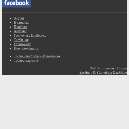
Αρχική
Η εταιρεία
Προϊόντα
Χονδρική
Γεωπονικές Συμβουλές
Τα νέα μας
Επικοινωνία
Που βρισκόμαστε
Τρόποι αποστολής - Μεταφορικά
Τρόποι πληρωμής
©2014 Γεωπονικό Πάρκο
Σχεδίαση & Υλοποίηση DataQube