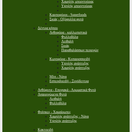
Χαμηλής μπορντούρας
Υψηλής μπορντούρας
Καρποφόροι - Superfoods
Σκιάς - Οξύφυλλα φυτά
Δέντρα κήπου
Ανθοφόρα - καλλωπιστικά
Φυλλοβόλα
Αειθαλή
Σκιάς
Παραθαλάσσιων περιοχών
Κωνοφόρα - Κυπαρισσοειδή
Υψηλής ανάπτυξης
Χαμηλής ανάπτυξης
Μίνι - Νάνα
Εσπεριδοειδή - Ξυνόδεντρα
Ανθόφυτα - Εποχιακά - Αρωματικά Φυτά
Αναρριχώμενα Φυτά
Αειθαλή
Φυλλοβόλα
Φοίνικες - Χαμαίρωπες
Χαμηλής ανάπτυξης - Νάνα
Υψηλής ανάπτυξης
Κακτοειδή