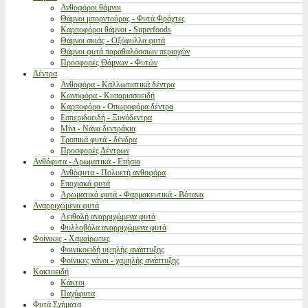
Ανθοφόροι θάμνοι
Θάμνοι μπορντούρας - Φυτά Φράχτες
Καρποφόροι θάμνοι - Superfoods
Θάμνοι σκιάς - Οξύφυλλα φυτά
Θάμνοι φυτά παραθαλάσσιων περιοχών
Προσφορές Θάμνων - Φυτών
Δέντρα
Ανθοφόρα - Καλλωπιστικά δέντρα
Κωνοφόρα - Κυπαρισσοειδή
Καρποφόρα - Οπωροφόρα δέντρα
Εσπεριδοειδή - Ξυνόδεντρα
Μίνι - Νάνα δεντράκια
Τροπικά φυτά - δένδρα
Προσφορές Δέντρων
Ανθόφυτα - Αρωματικά - Ετήσια
Ανθόφυτα - Πολυετή ανθοφόρα
Εποχιακά φυτά
Αρωματικά φυτά - Φαρμακευτικά - Βότανα
Αναρριχώμενα φυτά
Αειθαλή αναρριχώμενα φυτά
Φυλλοβόλα αναρριχώμενα φυτά
Φοίνικες - Χαμαίρωπες
Φοινικοειδή υψηλής ανάπτυξης
Φοίνικες νάνοι - χαμηλής ανάπτυξης
Κακτοειδή
Κάκτοι
Παχύφυτα
Φυτά Σχήματα