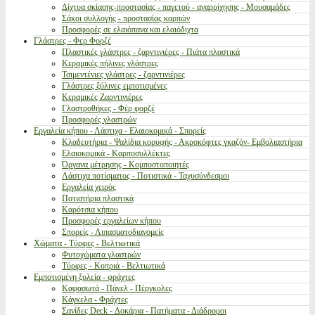
Δίχτυα σκίασης-προστασίας - παγετού - αναρρίχησης - Μουσαμάδες
Σάκοι συλλογής - προστασίας καρπών
Προσφορές σε ελαιόπανα και ελαιόδιχτα
Γλάστρες - Φερ Φορζέ
Πλαστικές γλάστρες - ζαρντινιέρες - Πιάτα πλαστικά
Κεραμικές πήλινες γλάστρες
Τσιμεντένιες γλάστρες - ζαρντινιέρες
Γλάστρες ξύλινες εμποτισμένες
Κεραμικές Ζαρντινιέρες
Γλαστροθήκες - Φέρ φορζέ
Προσφορές γλαστρών
Εργαλεία κήπου - Λάστιχα - Ελαιοκομικά - Σπορείς
Κλαδευτήρια - Ψαλίδια κορυφής - Ακροκόφτες γκαζόν- Εμβολιαστήρια
Ελαιοκομικά - Καρποσυλλέκτες
Όργανα μέτρησης - Κομποστοποιητές
Λάστιχα ποτίσματος - Ποτιστικά - Ταχυσύνδεσμοι
Εργαλεία χειρός
Ποτιστήρια πλαστικά
Καρότσια κήπου
Προσφορές εργαλείων κήπου
Σπορείς - Λιπασματοδιανομείς
Χώματα - Τύρφες - Βελτιωτικά
Φυτοχώματα γλαστρών
Τύρφες - Κοπριά - Βελτιωτικά
Εμποτισμένη ξυλεία - φράχτες
Καφασωτά - Πάνελ - Πέργκολες
Κάγκελα - Φράχτες
Σανίδες Deck - Δοκάρια - Πατήματα - Διάδρομοι