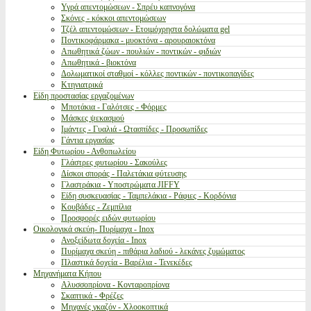
Υγρά απεντομώσεων - Σπρέυ καπνογόνα
Σκόνες - κόκκοι απεντομώσεων
Τζέλ απεντομώσεων - Ετοιμόχρηστα δολώματα gel
Ποντικοφάρμακα - μυοκτόνα - αρουραιοκτόνα
Απωθητικά ζώων - πουλιών - ποντικών - φιδιών
Απωθητικά - βιοκτόνα
Δολωματικοί σταθμοί - κόλλες ποντικών - ποντικοπαγίδες
Κτηνιατρικά
Είδη προστασίας εργαζομένων
Μποτάκια - Γαλότσες - Φόρμες
Μάσκες ψεκασμού
Ιμάντες - Γυαλιά - Ωτασπίδες - Προσωπίδες
Γάντια εργασίας
Είδη Φυτωρίου - Ανθοπωλείου
Γλάστρες φυτωρίου - Σακούλες
Δίσκοι σποράς - Παλετάκια φύτευσης
Γλαστράκια - Υποστρώματα JIFFY
Είδη συσκευασίας - Ταμπελάκια - Ράφιες - Κορδόνια
Κουβάδες - Ζεμπίλια
Προσφορές ειδών φυτωρίου
Οικολογικά σκεύη- Πυρίμαχα - Inox
Ανοξείδωτα δοχεία - Inox
Πυρίμαχα σκεύη - πιθάρια λαδιού - λεκάνες ζυμώματος
Πλαστικά δοχεία - Βαρέλια - Τενεκέδες
Μηχανήματα Κήπου
Αλυσσοπρίονα - Κονταροπρίονα
Σκαπτικά - Φρέζες
Μηχανές γκαζόν - Χλοοκοπτικά