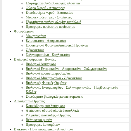
Εξαρτήματα συνδεσμολογίας πλαστικά
Φίλτρα Νερού - Λιπαντήρες
Εκτοξευτήρες νερού - Επιφανείας
Μικροεκτοξευτήρες - Σταλάκτες
Εξαρτήματα συνδεσμολογίας μεταλλικά
Προσφορές αυτόματου ποτίσματος
Φυτοφάρμακα
Μυκητοκτόνα
Εντομοκτόνα - Ακαρεοκτόνα
Ερασιτεχνικά Φυτοπροστατευτικά Προιόντα
Ζιζανιοκτόνα
Σαλιγκαροκτόνα - Κοχλιοκτόνα
Βιολογικά φάρμακα - Παγίδες
Βιολογικά Λιπάσματα
Βιολογικά Εντομοκτόνα - Ακαρεοκτόνα - Σαλιγκαροκτόνα
Βιολογικά προιόντα προστασίας
Βιολογικά Μυκητοκτόνα - Ζιζανιοκτόνα
Βιολογικές Φυτικές Ορμόνες
Βιολογικές Εντομοπαγίδες - Σαλιγκαροπαγίδες - Παγίδες ερπετών -
Κόλλες
Σκευάσματα βιολογικά για απεντομώσεις
Λιπάσματα - Ορμόνες
Κοκκώδη χημικά λιπάσματα
Λιπάσματα υδατοδιαλυτά διαφυλλικά
Ρυθμιστές ανάπτυξης - Ορμόνες
Βελτιωτικά φυτών
Προσφορές λιπασμάτων
Βιοκτόνα - Ποντικοφάρμακα - Απωθητικά