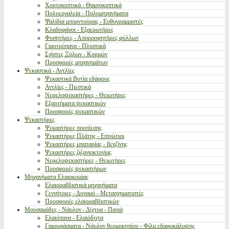
Χορτοκοπτικά - Θαμνοκοπτικά
Πολυεργαλεία - Πολυμηχανήματα
Ψαλίδια μπορντούρας - Ευθυγραμμιστές
Κλαδοφάγοι - Εξαερωτήρες
Φυσητήρες - Απορροφητήρες φύλλων
Γαιοτρύπανα - Πλυστικά
Σχίστες Ξύλων - Κορμών
Προσφορές μηχανημάτων
Ψεκαστικά - Αντλίες
Ψεκαστικά Βυτία εδάφους
Αντλίες - Πιεστικά
Νεφελοψεκαστήρες - Θειωτήρες
Εξαρτήματα ψεκαστικών
Προσφορές ψεκαστικών
Ψεκαστήρες
Ψεκαστήρες προπίεσης
Ψεκαστήρες Πλάτης - Επινώτιοι
Ψεκαστήρες μπαταρίας - βενζίνης
Ψεκαστήρες ζιζανιοκτονίας
Νεφελοψεκαστήρες - Θειωτήρες
Προσφορές ψεκαστήρων
Μηχανήματα Ελαιοκομίας
Ελαιοραβδιστικά μηχανήματα
Γεννήτριες - Δυναμό - Μετασχηματιστές
Προσφορές ελαιοραβδιστικών
Μουσαμάδες - Νάυλον - Δίχτυα - Πανιά
Ελαιόπανα - Ελαιόδιχτα
Γαιουφάσματα - Νάυλον θερμοκηπίου - Φίλμ εδαφοκάλυψης