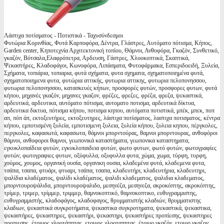
Λάστιχα ποτίσματος - Ποτιστικά - Ταχυσύνδεσμοι
Φυτώρια Κορινθίας, Φυτά Καρποφόρα, Δέντρα, Γλάστρες, Αυτόματο πότισμα, Κήπος,
Garden center, Κηποτεχνία Αρχιτεκτονική τοπίου, Θάμνοι, Ανθοφόρα, Γκαζόν, Συνθετικό,
γκαζόν, Βότσαλα,Ελαφρόπετρα, Αρδευση, Γάστρες, Χλοοκοπτικά, Σκαπτικά,
Ψεκαστήρες, Κλαδοφάγοι, Κωνοφόρα, Λιπάσματα, Φυτοφάρμακα, Εσπεριδοειδή, Ξυλεία,
Σχήματα, τοπιάρια, τοπιαρια, φυτά σχήματα, φυτα σχηματα, σχηματοποιημένα φυτά,
σχηματοποιημενα φυτα, φυτώρια αττικής, φυτωρια αττικης, φυτωρια πελοπονησσου,
φυτωρια πελοπονησσου, κατασκευές κήπων, προσφορές φυτών, προσφορες φυτων, φυτά
κήπου, μηχανές γκαζόν, μηχανες γκαζον, φρέζες, φρεζες, φρέζα, φρεζα, ψεκαστικά,
αρδευτικά, αρδευτικα, αυτόματο πότισμα, αυτοματο ποτισμα, αρδευτικά δίκτυα,
αρδευτικα δικτυα, πότισμα κήπου, ποτισμα κηπου, αυτόματα ποτιστικά, μπέκ, μπεκ, ποπ
απ, πόπ άπ, εκτοξευτήρες, εκτοξευτηρες, λάστιχα ποτίσματος, λαστιχα ποτισματος, κέντρα
κήπου, εμποτισμένη ξυλεία, εμποτισμενη ξυλεια, ξυλεία κήπου, ξυλεια κηπου, πέργκολες,
περγκολες, καφασωτά, καφασωτα, θάμνοι μπορντούρας, θαμνοι μπορντουρας, ανθοφόροι
θάμνοι, ανθοφοροι θαμνοι, γεωπονικά καταστήματα, γεωπονικα καταστηματα,
εγκυκλοπαίδεια φυτών, εγκυκλοπαιδεια φυτών, φωτο φυτων, φωτό φυτών, φωτογραφίες
φυτών, φωτογραφιες φυτων, οξύφυλλα, οξυφυλλα φυτα, χώμα, χωμα, τύρφη, τυρφη,
χούμος, χουμος, οργανική ουσία, οργανικη ουσια, κλαδεμένα φυτά, κλαδεμενα φυτα,
τσάπα, τσαπα, φτυάρι, φτυαρι, τσάπα, τσαπα, κλαδευτήρι, κλαδευτήρια, κλαδευτηρι,
ψαλίδια κλαδέματος, ψαλίδι κλαδέματος, ψαλιδι κλαδεματος, ψαλιδια κλαδεματος,
μπορντουροψάλιδα, μπορντουροψαλιδο, μεσηνέζα, μεσηνεζα, ακροκόπτης, ακροκόπτης,
τρίμερ, τριμερ, τρίμμερ, τριμμερ, θαμνοκοπτικό, θαμνοκοπτικο, ευθυγραμμιστης,
ευθυγραμμιστής, κλαδοφάγος, κλαδοφαγος, θρυμματιστής κλαδιών, θρυμματιστης
κλαδιων, ψεκαστικά συγκροτήματα, ψεκαστικα συγκροτηματα, ψεκαστικά, ψεκαστικα,
ψεκαστήρες, ψεκαστηρες, ψεκαστήρι, ψεκαστηρι, ψεκαστήρες προπίεσης, ψεκαστηρες
προπιεσης, έτοιμος χλοοτάπητας, ετοιμος χλοοταπητας, έτοιμο γκαζόν, ετοιμο γκαζον,