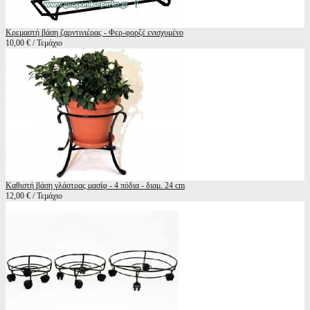
Κρεμαστή βάση ζαρντινιέρας - Φερ-φορζέ ενισχυμένο
10,00 € / Τεμάχιο
Καθιστή βάση γλάστρας μασίφ - 4 πόδια - διαμ. 24 cm
12,00 € / Τεμάχιο