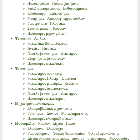
Πολυεργαλεία - Πολυμηχανήματα
Ψαλίδια μπορντούρας - Ευθυγραμμιστές
Κλαδοφάγοι - Εξαερωτήρες
Φυσητήρες - Απορροφητήρες φύλλων
Γαιοτρύπανα - Πλυστικά
Σχίστες Ξύλων - Κορμών
Προσφορές μηχανημάτων
Ψεκαστικά - Αντλίες
Ψεκαστικά Βυτία εδάφους
Αντλίες - Πιεστικά
Νεφελοψεκαστήρες - Θειωτήρες
Εξαρτήματα ψεκαστικών
Προσφορές ψεκαστικών
Ψεκαστήρες
Ψεκαστήρες προπίεσης
Ψεκαστήρες Πλάτης - Επινώτιοι
Ψεκαστήρες μπαταρίας - βενζίνης
Ψεκαστήρες ζιζανιοκτονίας
Νεφελοψεκαστήρες - Θειωτήρες
Προσφορές ψεκαστήρων
Μηχανήματα Ελαιοκομίας
Ελαιοραβδιστικά μηχανήματα
Γεννήτριες - Δυναμό - Μετασχηματιστές
Προσφορές ελαιοραβδιστικών
Μουσαμάδες - Νάυλον - Δίχτυα - Πανιά
Ελαιόπανα - Ελαιόδιχτα
Γαιουφάσματα - Νάυλον θερμοκηπίου - Φίλμ εδαφοκάλυψης
Δίχτυα σκίασης-προστασίας - παγετού - αναρρίχησης - Μουσαμάδες