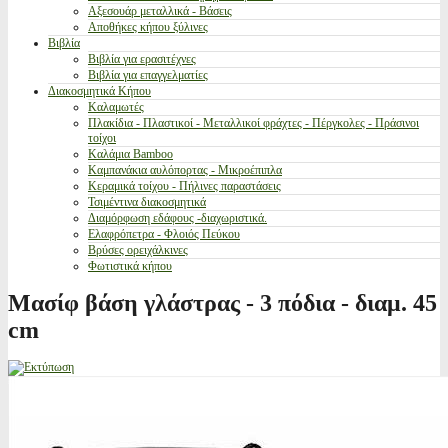
Αξεσουάρ μεταλλικά - Βάσεις
Αποθήκες κήπου ξύλινες
Βιβλία
Βιβλία για ερασιτέχνες
Βιβλία για επαγγελματίες
Διακοσμητικά Κήπου
Καλαμωτές
Πλακίδια - Πλαστικοί - Μεταλλικοί φράχτες - Πέργκολες - Πράσινοι
τοίχοι
Καλάμια Bamboo
Καμπανάκια αυλόπορτας - Μικροέπιπλα
Κεραμικά τοίχου - Πήλινες παραστάσεις
Τσιμέντινα διακοσμητικά
Διαμόρφωση εδάφους -διαχωριστικά.
Ελαφρόπετρα - Φλοιός Πεύκου
Βρύσες ορειχάλκινες
Φωτιστικά κήπου
Μασίφ βάση γλάστρας - 3 πόδια - διαμ. 45
cm