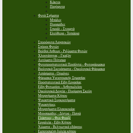
Κάκτοι
Παχύφυτα
Φυτά Σχήματα
Μπάλες
Πυραμίδες
Σπιράλ - Στριφτά
Ελεύθερα - Τοπιάρια
Σπορόφυτα Λαχανικών
Σπόροι Φυτών
Βολβοί Ανθεων - Ριζώματα Φυτών
Χλοοτάπητας - Γκαζόν
Αυτόματο Πότισμα
Φυτοπροστατευτικά Προϊόντα - Φυτοφάρμακα
Βιολογικά Σκευάσματα - Οικολογικά Φάρμακα
Λιπάσματα - Ορμόνες
Φάρμακα Υγειονομικής Σημασίας
Προστατευτικά Είδη Εργασίας
Είδη Φυτωρίου - Ανθοπωλείου
Οικολογικά Δοχεία - Πυρίμαχα Σκεύη
Μηχανήματα Κήπου
Ψεκαστικά Συγκροτήματα
Ψεκαστήρες
Μηχανήματα Ελαιοκομίας
Μουσαμάδες - Δίχτυα - Πανιά
Γλάστρες - Φερ Φορζέ
Εργαλεία - Είδη Κήπου
Χώματα - Βελτιωτικά εδάφους
Εμποτισμένη ξυλεία κήπου