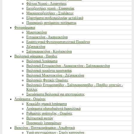
Φίλτρα Νερού - Λιπαντήρες
Εκτοξευτήρες νερού - Επιφανείας
Μικροεκτοξευτήρες - Σταλάκτες
Εξαρτήματα συνδεσμολογίας μεταλλικά
Προσφορές αυτόματου ποτίσματος
Φυτοφάρμακα
Μυκητοκτόνα
Εντομοκτόνα - Ακαρεοκτόνα
Ερασιτεχνικά Φυτοπροστατευτικά Προιόντα
Ζιζανιοκτόνα
Σαλιγκαροκτόνα - Κοχλιοκτόνα
Βιολογικά φάρμακα - Παγίδες
Βιολογικά Λιπάσματα
Βιολογικά Εντομοκτόνα - Ακαρεοκτόνα - Σαλιγκαροκτόνα
Βιολογικά προιόντα προστασίας
Βιολογικά Μυκητοκτόνα - Ζιζανιοκτόνα
Βιολογικές Φυτικές Ορμόνες
Βιολογικές Εντομοπαγίδες - Σαλιγκαροπαγίδες - Παγίδες ερπετών -
Κόλλες
Σκευάσματα βιολογικά για απεντομώσεις
Λιπάσματα - Ορμόνες
Κοκκώδη χημικά λιπάσματα
Λιπάσματα υδατοδιαλυτά διαφυλλικά
Ρυθμιστές ανάπτυξης - Ορμόνες
Βελτιωτικά φυτών
Προσφορές λιπασμάτων
Βιοκτόνα - Ποντικοφάρμακα - Απωθητικά
Υγρά απεντομώσεων - Σπρέυ καπνογόνα