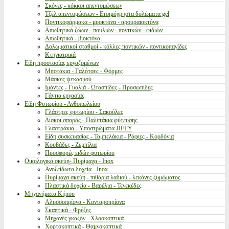
Σκόνες - κόκκοι απεντομώσεων
Τζέλ απεντομώσεων - Ετοιμόχρηστα δολώματα gel
Ποντικοφάρμακα - μυοκτόνα - αρουραιοκτόνα
Απωθητικά ζώων - πουλιών - ποντικών - φιδιών
Απωθητικά - βιοκτόνα
Δολωματικοί σταθμοί - κόλλες ποντικών - ποντικοπαγίδες
Κτηνιατρικά
Είδη προστασίας εργαζομένων
Μποτάκια - Γαλότσες - Φόρμες
Μάσκες ψεκασμού
Ιμάντες - Γυαλιά - Ωτασπίδες - Προσωπίδες
Γάντια εργασίας
Είδη Φυτωρίου - Ανθοπωλείου
Γλάστρες φυτωρίου - Σακούλες
Δίσκοι σποράς - Παλετάκια φύτευσης
Γλαστράκια - Υποστρώματα JIFFY
Είδη συσκευασίας - Ταμπελάκια - Ράφιες - Κορδόνια
Κουβάδες - Ζεμπίλια
Προσφορές ειδών φυτωρίου
Οικολογικά σκεύη- Πυρίμαχα - Inox
Ανοξείδωτα δοχεία - Inox
Πυρίμαχα σκεύη - πιθάρια λαδιού - λεκάνες ζυμώματος
Πλαστικά δοχεία - Βαρέλια - Τενεκέδες
Μηχανήματα Κήπου
Αλυσσοπρίονα - Κονταροπρίονα
Σκαπτικά - Φρέζες
Μηχανές γκαζόν - Χλοοκοπτικά
Χορτοκοπτικά - Θαμνοκοπτικά