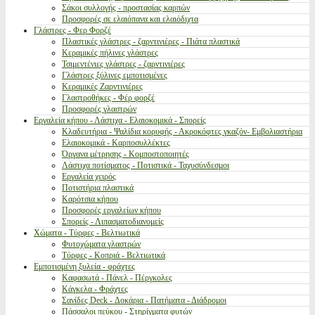
Σάκοι συλλογής - προστασίας καρπών
Προσφορές σε ελαιόπανα και ελαιόδιχτα
Γλάστρες - Φερ Φορζέ
Πλαστικές γλάστρες - ζαρντινιέρες - Πιάτα πλαστικά
Κεραμικές πήλινες γλάστρες
Τσιμεντένιες γλάστρες - ζαρντινιέρες
Γλάστρες ξύλινες εμποτισμένες
Κεραμικές Ζαρντινιέρες
Γλαστροθήκες - Φέρ φορζέ
Προσφορές γλαστρών
Εργαλεία κήπου - Λάστιχα - Ελαιοκομικά - Σπορείς
Κλαδευτήρια - Ψαλίδια κορυφής - Ακροκόφτες γκαζόν- Εμβολιαστήρια
Ελαιοκομικά - Καρποσυλλέκτες
Όργανα μέτρησης - Κομποστοποιητές
Λάστιχα ποτίσματος - Ποτιστικά - Ταχυσύνδεσμοι
Εργαλεία χειρός
Ποτιστήρια πλαστικά
Καρότσια κήπου
Προσφορές εργαλείων κήπου
Σπορείς - Λιπασματοδιανομείς
Χώματα - Τύρφες - Βελτιωτικά
Φυτοχώματα γλαστρών
Τύρφες - Κοπριά - Βελτιωτικά
Εμποτισμένη ξυλεία - φράχτες
Καφασωτά - Πάνελ - Πέργκολες
Κάγκελα - Φράχτες
Σανίδες Deck - Δοκάρια - Πατήματα - Διάδρομοι
Πάσσαλοι πεύκου - Στηρίγματα φυτών