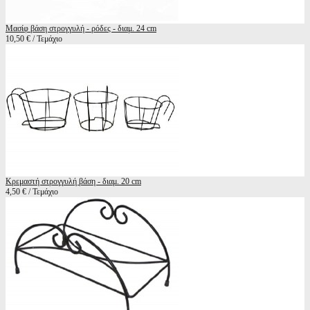
Mασίφ βάση στρογγυλή - ρόδες - διαμ. 24 cm
10,50 € / Τεμάχιο
Κρεμαστή στρογγυλή βάση - διαμ. 20 cm
4,50 € / Τεμάχιο