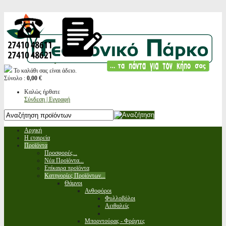
Το καλάθι σας είναι άδειο.
Σύνολο :
0,00 €
Καλώς ήρθατε
Σύνδεση | Εγγραφή
Αρχική
Η εταιρεία
Προϊόντα
Προσφορές...
Νέα Προϊόντα...
Επίκαιρα προϊόντα
Κατηγορίες Προϊόντων...
Θάμνοι
Ανθοφόροι
Φυλλοβόλοι
Αειθαλείς
Μπορντούρας - Φράχτες