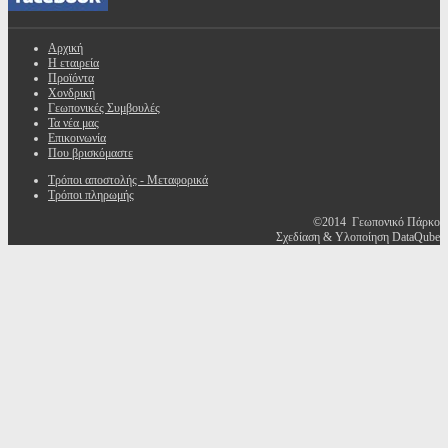
Αρχική
Η εταιρεία
Προϊόντα
Χονδρική
Γεωπονικές Συμβουλές
Τα νέα μας
Επικοινωνία
Που βρισκόμαστε
Τρόποι αποστολής - Μεταφορικά
Τρόποι πληρωμής
©2014 Γεωπονικό Πάρκο
Σχεδίαση & Υλοποίηση DataQube