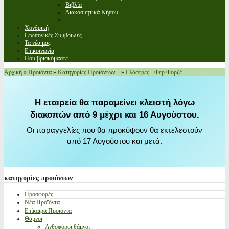
Βιβλία
Διακοσμητικά Κήπου
Χονδρική
Γεωπονικές Συμβουλές
Τα νέα μας
Επικοινωνία
Που βρισκόμαστε
Αρχική
»
Προϊόντα
»
Κατηγορίες Προϊόντων...
»
Γλάστρες - Φερ Φορζέ
Η εταιρεία θα παραμείνει κλειστή λόγω
διακοπών από 9 μέχρι και 16 Αυγούστου.
Οι παραγγελίες που θα προκύψουν θα εκτελεστούν
από 17 Αυγούστου και μετά.
κατηγορίες
προιόντων
Προσφορές
Νέα Προϊόντα
Επίκαιρα Προϊόντα
Θάμνοι
Ανθοφόροι θάμνοι