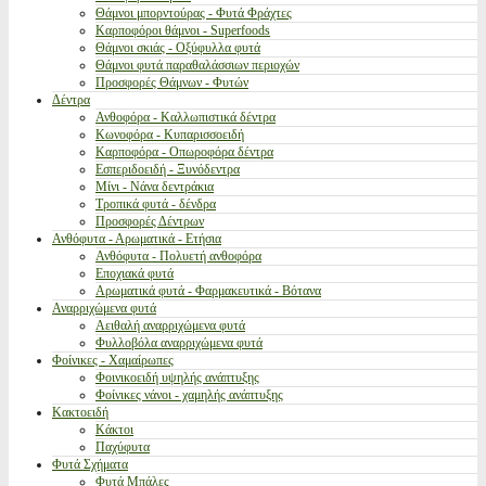
Θάμνοι μπορντούρας - Φυτά Φράχτες
Καρποφόροι θάμνοι - Superfoods
Θάμνοι σκιάς - Οξύφυλλα φυτά
Θάμνοι φυτά παραθαλάσσιων περιοχών
Προσφορές Θάμνων - Φυτών
Δέντρα
Ανθοφόρα - Καλλωπιστικά δέντρα
Κωνοφόρα - Κυπαρισσοειδή
Καρποφόρα - Οπωροφόρα δέντρα
Εσπεριδοειδή - Ξυνόδεντρα
Μίνι - Νάνα δεντράκια
Τροπικά φυτά - δένδρα
Προσφορές Δέντρων
Ανθόφυτα - Αρωματικά - Ετήσια
Ανθόφυτα - Πολυετή ανθοφόρα
Εποχιακά φυτά
Αρωματικά φυτά - Φαρμακευτικά - Βότανα
Αναρριχώμενα φυτά
Αειθαλή αναρριχώμενα φυτά
Φυλλοβόλα αναρριχώμενα φυτά
Φοίνικες - Χαμαίρωπες
Φοινικοειδή υψηλής ανάπτυξης
Φοίνικες νάνοι - χαμηλής ανάπτυξης
Κακτοειδή
Κάκτοι
Παχύφυτα
Φυτά Σχήματα
Φυτά Μπάλες