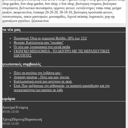
shop garden, free shop garden, free shop, e free shop, βιολογικη ντοματα, βιολογικα
σπορόφυτα, βελτιωτικα σκευασματα, ορμονες φυτων, εκτοξευτηρες τσαφ-τσαφ, μειγμα
γκαζον, ακαρεοκτόνα, λιπασμα 20-20-20, 30-10-10, βιολογικη προστασία φυτων,
πατατοσπορος, σακοι μανιταριών, μουσαμάδες, διχτυά σκίασης λαχανικών, pop-up
γραναζωτα γηπέδων, ζιζανιοκτόνα
τα
νέα μας
Προσφορά: Όλοι οι χειμερινοί Βολβόι -50% έως 15/2
Φειγιόα: Καλλιέργεια απο ''χρυσάφι''
Oι νέοι μας λογαριασμοί στα social media
ΓΚΙΝΓΚΟ ΜΠΙΛΟΜΠΑ - ΤΟ ΔΕΝΤΡΟ ΜΕ ΤΙΣ ΘΕΡΑΠΕΥΤΙΚΕΣ
ΙΔΙΟΤΗΤΕΣ
γεωπονικές
συμβουλές
Πότε να φυτέψω την λεβάντα μου ;
Λίπανση πατάτας - Πότε και πώς γίνεται.
Καλλωπιστικά φυτά που αντέχουν σε σκιά.
Ελιά: Πως αυξάνουμε την ανθοφορία, το ποσοστό καρπόδεσης και την
περιεκτικότητα των καρπών σε λάδι
ωράριο
Δευτέρα|Τετάρτη
09:00-16:00
Τρίτη|Πέμπτη|Παρασκευή
09:00-16:00