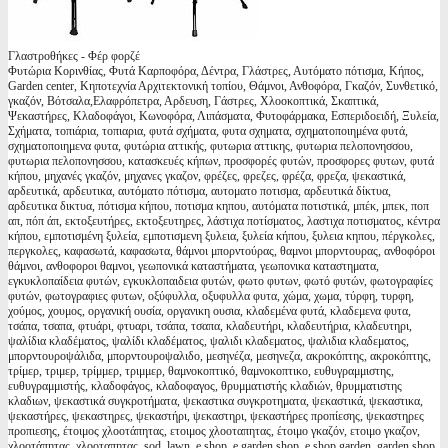
Γλαστροθήκες - Φέρ φορζέ
Φυτώρια Κορινθίας, Φυτά Καρποφόρα, Δέντρα, Γλάστρες, Αυτόματο πότισμα, Κήπος,
Garden center, Κηποτεχνία Αρχιτεκτονική τοπίου, Θάμνοι, Ανθοφόρα, Γκαζόν, Συνθετικό,
γκαζόν, Βότσαλα,Ελαφρόπετρα, Αρδευση, Γάστρες, Χλοοκοπτικά, Σκαπτικά,
Ψεκαστήρες, Κλαδοφάγοι, Κωνοφόρα, Λιπάσματα, Φυτοφάρμακα, Εσπεριδοειδή, Ξυλεία,
Σχήματα, τοπιάρια, τοπιαρια, φυτά σχήματα, φυτα σχηματα, σχηματοποιημένα φυτά,
σχηματοποιημενα φυτα, φυτώρια αττικής, φυτωρια αττικης, φυτωρια πελοπονησσου,
φυτωρια πελοπονησσου, κατασκευές κήπων, προσφορές φυτών, προσφορες φυτων, φυτά
κήπου, μηχανές γκαζόν, μηχανες γκαζον, φρέζες, φρεζες, φρέζα, φρεζα, ψεκαστικά,
αρδευτικά, αρδευτικα, αυτόματο πότισμα, αυτοματο ποτισμα, αρδευτικά δίκτυα,
αρδευτικα δικτυα, πότισμα κήπου, ποτισμα κηπου, αυτόματα ποτιστικά, μπέκ, μπεκ, ποπ
απ, πόπ άπ, εκτοξευτήρες, εκτοξευτηρες, λάστιχα ποτίσματος, λαστιχα ποτισματος, κέντρα
κήπου, εμποτισμένη ξυλεία, εμποτισμενη ξυλεια, ξυλεία κήπου, ξυλεια κηπου, πέργκολες,
περγκολες, καφασωτά, καφασωτα, θάμνοι μπορντούρας, θαμνοι μπορντουρας, ανθοφόροι
θάμνοι, ανθοφοροι θαμνοι, γεωπονικά καταστήματα, γεωπονικα καταστηματα,
εγκυκλοπαίδεια φυτών, εγκυκλοπαιδεια φυτών, φωτο φυτων, φωτό φυτών, φωτογραφίες
φυτών, φωτογραφιες φυτων, οξύφυλλα, οξυφυλλα φυτα, χώμα, χωμα, τύρφη, τυρφη,
χούμος, χουμος, οργανική ουσία, οργανικη ουσια, κλαδεμένα φυτά, κλαδεμενα φυτα,
τσάπα, τσαπα, φτυάρι, φτυαρι, τσάπα, τσαπα, κλαδευτήρι, κλαδευτήρια, κλαδευτηρι,
ψαλίδια κλαδέματος, ψαλίδι κλαδέματος, ψαλιδι κλαδεματος, ψαλιδια κλαδεματος,
μπορντουροψάλιδα, μπορντουροψαλιδο, μεσηνέζα, μεσηνεζα, ακροκόπτης, ακροκόπτης,
τρίμερ, τριμερ, τρίμμερ, τριμμερ, θαμνοκοπτικό, θαμνοκοπτικο, ευθυγραμμιστης,
ευθυγραμμιστής, κλαδοφάγος, κλαδοφαγος, θρυμματιστής κλαδιών, θρυμματιστης
κλαδιων, ψεκαστικά συγκροτήματα, ψεκαστικα συγκροτηματα, ψεκαστικά, ψεκαστικα,
ψεκαστήρες, ψεκαστηρες, ψεκαστήρι, ψεκαστηρι, ψεκαστήρες προπίεσης, ψεκαστηρες
προπιεσης, έτοιμος χλοοτάπητας, ετοιμος χλοοταπητας, έτοιμο γκαζόν, ετοιμο γκαζον,
χλοοτάπητας, χλοοταπητας, sod, lawn, e shop, e garden shop, e shop garden, garden shop,