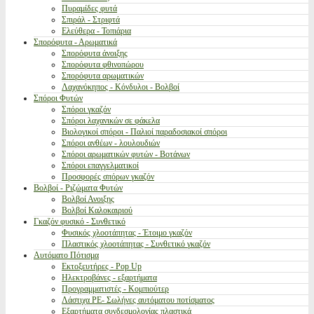
Πυραμίδες φυτά
Σπιράλ - Στριφτά
Ελεύθερα - Τοπιάρια
Σπορόφυτα - Αρωματικά
Σπορόφυτα άνοιξης
Σπορόφυτα φθινοπώρου
Σπορόφυτα αρωματικών
Λαχανόκηπος - Κόνδυλοι - Βολβοί
Σπόροι Φυτών
Σπόροι γκαζόν
Σπόροι λαχανικών σε φάκελα
Βιολογικοί σπόροι - Παλιοί παραδοσιακοί σπόροι
Σπόροι ανθέων - λουλουδιών
Σπόροι αρωματικών φυτών - Βοτάνων
Σπόροι επαγγελματικοί
Προσφορές σπόρων γκαζόν
Βολβοί - Ριζώματα Φυτών
Βολβοί Ανοιξης
Βολβοί Καλοκαιριού
Γκαζόν φυσικό - Συνθετικό
Φυσικός χλοοτάπητας - Έτοιμο γκαζόν
Πλαστικός χλοοτάπητας - Συνθετικό γκαζόν
Αυτόματο Πότισμα
Εκτοξευτήρες - Pop Up
Ηλεκτροβάνες - εξαρτήματα
Προγραμματιστές - Κομπιούτερ
Λάστιχα PE- Σωλήνες αυτόματου ποτίσματος
Εξαρτήματα συνδεσμολογίας πλαστικά