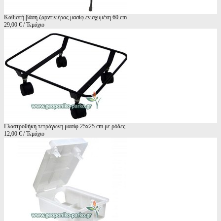
Καθιστή βάση ζαρντινιέρας μασίφ ενισχυμένη 60 cm
29,00 € / Τεμάχιο
Γλαστροθήκη τετράγωνη μασίφ 25x25 cm με ρόδες
12,00 € / Τεμάχιο