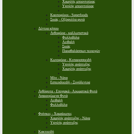
Χαμηλής μπορντούρας
Υψηλής μπορντούρας
Καρποφόροι - Superfoods
Σκιάς - Οξύφυλλα φυτά
Δέντρα κήπου
Ανθοφόρα - καλλωπιστικά
Φυλλοβόλα
Αειθαλή
Σκιάς
Παραθαλάσσιων περιοχών
Κωνοφόρα - Κυπαρισσοειδή
Υψηλής ανάπτυξης
Χαμηλής ανάπτυξης
Μίνι - Νάνα
Εσπεριδοειδή - Ξυνόδεντρα
Ανθόφυτα - Εποχιακά - Αρωματικά Φυτά
Αναρριχώμενα Φυτά
Αειθαλή
Φυλλοβόλα
Φοίνικες - Χαμαίρωπες
Χαμηλής ανάπτυξης - Νάνα
Υψηλής ανάπτυξης
Κακτοειδή