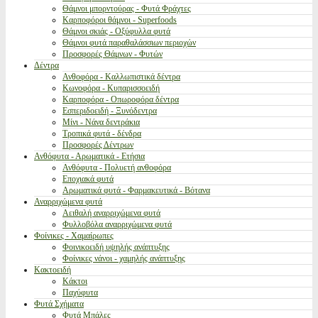
Θάμνοι μπορντούρας - Φυτά Φράχτες
Καρποφόροι θάμνοι - Superfoods
Θάμνοι σκιάς - Οξύφυλλα φυτά
Θάμνοι φυτά παραθαλάσσιων περιοχών
Προσφορές Θάμνων - Φυτών
Δέντρα
Ανθοφόρα - Καλλωπιστικά δέντρα
Κωνοφόρα - Κυπαρισσοειδή
Καρποφόρα - Οπωροφόρα δέντρα
Εσπεριδοειδή - Ξυνόδεντρα
Μίνι - Νάνα δεντράκια
Τροπικά φυτά - δένδρα
Προσφορές Δέντρων
Ανθόφυτα - Αρωματικά - Ετήσια
Ανθόφυτα - Πολυετή ανθοφόρα
Εποχιακά φυτά
Αρωματικά φυτά - Φαρμακευτικά - Βότανα
Αναρριχώμενα φυτά
Αειθαλή αναρριχώμενα φυτά
Φυλλοβόλα αναρριχώμενα φυτά
Φοίνικες - Χαμαίρωπες
Φοινικοειδή υψηλής ανάπτυξης
Φοίνικες νάνοι - χαμηλής ανάπτυξης
Κακτοειδή
Κάκτοι
Παχύφυτα
Φυτά Σχήματα
Φυτά Μπάλες