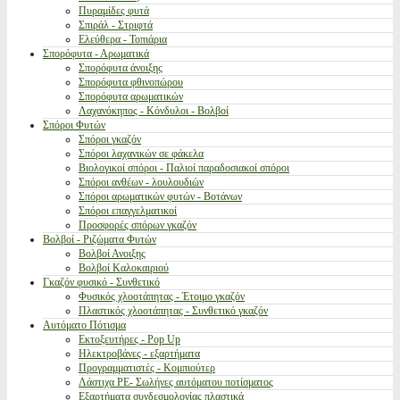
Πυραμίδες φυτά
Σπιράλ - Στριφτά
Ελεύθερα - Τοπιάρια
Σπορόφυτα - Αρωματικά
Σπορόφυτα άνοιξης
Σπορόφυτα φθινοπώρου
Σπορόφυτα αρωματικών
Λαχανόκηπος - Κόνδυλοι - Βολβοί
Σπόροι Φυτών
Σπόροι γκαζόν
Σπόροι λαχανικών σε φάκελα
Βιολογικοί σπόροι - Παλιοί παραδοσιακοί σπόροι
Σπόροι ανθέων - λουλουδιών
Σπόροι αρωματικών φυτών - Βοτάνων
Σπόροι επαγγελματικοί
Προσφορές σπόρων γκαζόν
Βολβοί - Ριζώματα Φυτών
Βολβοί Ανοιξης
Βολβοί Καλοκαιριού
Γκαζόν φυσικό - Συνθετικό
Φυσικός χλοοτάπητας - Έτοιμο γκαζόν
Πλαστικός χλοοτάπητας - Συνθετικό γκαζόν
Αυτόματο Πότισμα
Εκτοξευτήρες - Pop Up
Ηλεκτροβάνες - εξαρτήματα
Προγραμματιστές - Κομπιούτερ
Λάστιχα PE- Σωλήνες αυτόματου ποτίσματος
Εξαρτήματα συνδεσμολογίας πλαστικά