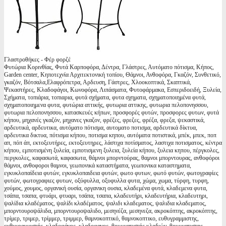
Γλαστροθήκες - Φέρ φορζέ
Φυτώρια Κορινθίας, Φυτά Καρποφόρα, Δέντρα, Γλάστρες, Αυτόματο πότισμα, Κήπος,
Garden center, Κηποτεχνία Αρχιτεκτονική τοπίου, Θάμνοι, Ανθοφόρα, Γκαζόν, Συνθετικό,
γκαζόν, Βότσαλα,Ελαφρόπετρα, Αρδευση, Γάστρες, Χλοοκοπτικά, Σκαπτικά,
Ψεκαστήρες, Κλαδοφάγοι, Κωνοφόρα, Λιπάσματα, Φυτοφάρμακα, Εσπεριδοειδή, Ξυλεία,
Σχήματα, τοπιάρια, τοπιαρια, φυτά σχήματα, φυτα σχηματα, σχηματοποιημένα φυτά,
σχηματοποιημενα φυτα, φυτώρια αττικής, φυτωρια αττικης, φυτωρια πελοπονησσου,
φυτωρια πελοπονησσου, κατασκευές κήπων, προσφορές φυτών, προσφορες φυτων, φυτά
κήπου, μηχανές γκαζόν, μηχανες γκαζον, φρέζες, φρεζες, φρέζα, φρεζα, ψεκαστικά,
αρδευτικά, αρδευτικα, αυτόματο πότισμα, αυτοματο ποτισμα, αρδευτικά δίκτυα,
αρδευτικα δικτυα, πότισμα κήπου, ποτισμα κηπου, αυτόματα ποτιστικά, μπέκ, μπεκ, ποπ
απ, πόπ άπ, εκτοξευτήρες, εκτοξευτηρες, λάστιχα ποτίσματος, λαστιχα ποτισματος, κέντρα
κήπου, εμποτισμένη ξυλεία, εμποτισμενη ξυλεια, ξυλεία κήπου, ξυλεια κηπου, πέργκολες,
περγκολες, καφασωτά, καφασωτα, θάμνοι μπορντούρας, θαμνοι μπορντουρας, ανθοφόροι
θάμνοι, ανθοφοροι θαμνοι, γεωπονικά καταστήματα, γεωπονικα καταστηματα,
εγκυκλοπαίδεια φυτών, εγκυκλοπαιδεια φυτών, φωτο φυτων, φωτό φυτών, φωτογραφίες
φυτών, φωτογραφιες φυτων, οξύφυλλα, οξυφυλλα φυτα, χώμα, χωμα, τύρφη, τυρφη,
χούμος, χουμος, οργανική ουσία, οργανικη ουσια, κλαδεμένα φυτά, κλαδεμενα φυτα,
τσάπα, τσαπα, φτυάρι, φτυαρι, τσάπα, τσαπα, κλαδευτήρι, κλαδευτήρια, κλαδευτηρι,
ψαλίδια κλαδέματος, ψαλίδι κλαδέματος, ψαλιδι κλαδεματος, ψαλιδια κλαδεματος,
μπορντουροψάλιδα, μπορντουροψαλιδο, μεσηνέζα, μεσηνεζα, ακροκόπτης, ακροκόπτης,
τρίμερ, τριμερ, τρίμμερ, τριμμερ, θαμνοκοπτικό, θαμνοκοπτικο, ευθυγραμμιστης,