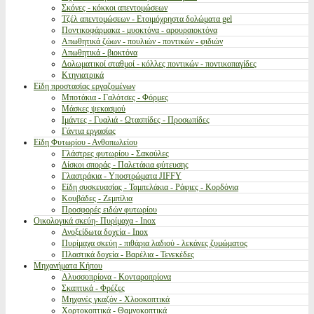
Σκόνες - κόκκοι απεντομώσεων
Τζέλ απεντομώσεων - Ετοιμόχρηστα δολώματα gel
Ποντικοφάρμακα - μυοκτόνα - αρουραιοκτόνα
Απωθητικά ζώων - πουλιών - ποντικών - φιδιών
Απωθητικά - βιοκτόνα
Δολωματικοί σταθμοί - κόλλες ποντικών - ποντικοπαγίδες
Κτηνιατρικά
Είδη προστασίας εργαζομένων
Μποτάκια - Γαλότσες - Φόρμες
Μάσκες ψεκασμού
Ιμάντες - Γυαλιά - Ωτασπίδες - Προσωπίδες
Γάντια εργασίας
Είδη Φυτωρίου - Ανθοπωλείου
Γλάστρες φυτωρίου - Σακούλες
Δίσκοι σποράς - Παλετάκια φύτευσης
Γλαστράκια - Υποστρώματα JIFFY
Είδη συσκευασίας - Ταμπελάκια - Ράφιες - Κορδόνια
Κουβάδες - Ζεμπίλια
Προσφορές ειδών φυτωρίου
Οικολογικά σκεύη- Πυρίμαχα - Inox
Ανοξείδωτα δοχεία - Inox
Πυρίμαχα σκεύη - πιθάρια λαδιού - λεκάνες ζυμώματος
Πλαστικά δοχεία - Βαρέλια - Τενεκέδες
Μηχανήματα Κήπου
Αλυσσοπρίονα - Κονταροπρίονα
Σκαπτικά - Φρέζες
Μηχανές γκαζόν - Χλοοκοπτικά
Χορτοκοπτικά - Θαμνοκοπτικά