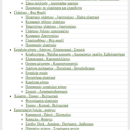
Σάκοι συλλογής - προστασίας καρπών
Προσφορές σε ελαιόπανα και ελαιόδιχτα
Γλάστρες - Φερ Φορζέ
Πλαστικές γλάστρες - ζαρντινιέρες - Πιάτα πλαστικά
Κεραμικές πήλινες γλάστρες
Τσιμεντένιες γλάστρες - ζαρντινιέρες
Γλάστρες ξύλινες εμποτισμένες
Κεραμικές Ζαρντινιέρες
Γλαστροθήκες - Φέρ φορζέ
Προσφορές γλαστρών
Εργαλεία κήπου - Λάστιχα - Ελαιοκομικά - Σπορείς
Κλαδευτήρια - Ψαλίδια κορυφής - Ακροκόφτες γκαζόν- Εμβολιαστήρια
Ελαιοκομικά - Καρποσυλλέκτες
Όργανα μέτρησης - Κομποστοποιητές
Λάστιχα ποτίσματος - Ποτιστικά - Ταχυσύνδεσμοι
Εργαλεία χειρός
Ποτιστήρια πλαστικά
Καρότσια κήπου
Προσφορές εργαλείων κήπου
Σπορείς - Λιπασματοδιανομείς
Χώματα - Τύρφες - Βελτιωτικά
Φυτοχώματα γλαστρών
Τύρφες - Κοπριά - Βελτιωτικά
Εμποτισμένη ξυλεία - φράχτες
Καφασωτά - Πάνελ - Πέργκολες
Κάγκελα - Φράχτες
Σανίδες Deck - Δοκάρια - Πατήματα - Διάδρομοι
Πάσσαλοι πεύκου - Στηρίγματα φυτών