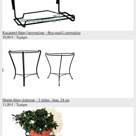
Κρεμαστή βάση ζαρντινιέρας - Φερ-φορζέ ενισχυμένο
10,00 € / Τεμάχιο
Μασίφ βάση γλάστρας - 3 πόδια - διαμ. 24 cm
11,00 € / Τεμάχιο