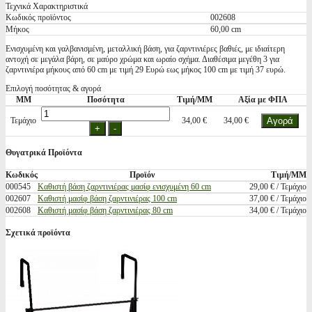
Τεχνικά Χαρακτηριστικά
Κωδικός προϊόντος
002608
Μήκος
60,00 cm
Eνισχυμένη και γαλβανισμένη, μεταλλική βάση, για ζαρντινιέρες βαθιές, με ιδιαίτερη
αντοχή σε μεγάλα βάρη, σε μαύρο χρώμα και ωραίο σχήμα. Διαθέσιμα μεγέθη 3 για
ζαρντινιέρα μήκους από 60 cm με τιμή 29 Ευρώ εως μήκος 100 cm με τιμή 37 ευρώ.
Επιλογή ποσότητας & αγορά
ΜΜ
Ποσότητα
Τιμή/ΜΜ
Αξία με ΦΠΑ
Τεμάχιο
34,00 €
34,00 €
Θυγατρικά Προϊόντα
Κωδικός
Προϊόν
Τιμή/ΜΜ
000545
Καθιστή βάση ζαρντινιέρας μασίφ ενισχυμένη 60 cm
29,00 € / Τεμάχιο
002607
Καθιστή μασίφ βάση ζαρντινιέρας 100 cm
37,00 € / Τεμάχιο
002608
Καθιστή μασίφ βάση ζαρντινιέρας 80 cm
34,00 € / Τεμάχιο
Σχετικά προϊόντα