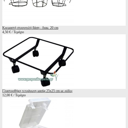
Κρεμαστή στρογγυλή βάση - διαμ. 20 cm
4,50 € / Τεμάχιο
Γλαστροθήκη τετράγωνη μασίφ 25x25 cm με ρόδες
12,00 € / Τεμάχιο