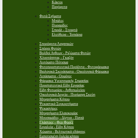
Κάκτοι
Παχύφυτα
Φυτά Σχήματα
Μπάλες
Πυραμίδες
Σπιράλ - Στριφτά
Ελεύθερα - Τοπιάρια
Σπορόφυτα Λαχανικών
Σπόροι Φυτών
Βολβοί Ανθεων - Ριζώματα Φυτών
Χλοοτάπητας - Γκαζόν
Αυτόματο Πότισμα
Φυτοπροστατευτικά Προϊόντα - Φυτοφάρμακα
Βιολογικά Σκευάσματα - Οικολογικά Φάρμακα
Λιπάσματα - Ορμόνες
Φάρμακα Υγειονομικής Σημασίας
Προστατευτικά Είδη Εργασίας
Είδη Φυτωρίου - Ανθοπωλείου
Οικολογικά Δοχεία - Πυρίμαχα Σκεύη
Μηχανήματα Κήπου
Ψεκαστικά Συγκροτήματα
Ψεκαστήρες
Μηχανήματα Ελαιοκομίας
Μουσαμάδες - Δίχτυα - Πανιά
Γλάστρες - Φερ Φορζέ
Εργαλεία - Είδη Κήπου
Χώματα - Βελτιωτικά εδάφους
Εμποτισμένη ξυλεία κήπου