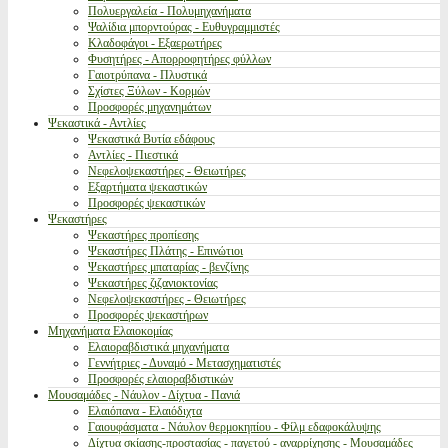
Πολυεργαλεία - Πολυμηχανήματα
Ψαλίδια μπορντούρας - Ευθυγραμμιστές
Κλαδοφάγοι - Εξαερωτήρες
Φυσητήρες - Απορροφητήρες φύλλων
Γαιοτρύπανα - Πλυστικά
Σχίστες Ξύλων - Κορμών
Προσφορές μηχανημάτων
Ψεκαστικά - Αντλίες
Ψεκαστικά Βυτία εδάφους
Αντλίες - Πιεστικά
Νεφελοψεκαστήρες - Θειωτήρες
Εξαρτήματα ψεκαστικών
Προσφορές ψεκαστικών
Ψεκαστήρες
Ψεκαστήρες προπίεσης
Ψεκαστήρες Πλάτης - Επινώτιοι
Ψεκαστήρες μπαταρίας - βενζίνης
Ψεκαστήρες ζιζανιοκτονίας
Νεφελοψεκαστήρες - Θειωτήρες
Προσφορές ψεκαστήρων
Μηχανήματα Ελαιοκομίας
Ελαιοραβδιστικά μηχανήματα
Γεννήτριες - Δυναμό - Μετασχηματιστές
Προσφορές ελαιοραβδιστικών
Μουσαμάδες - Νάυλον - Δίχτυα - Πανιά
Ελαιόπανα - Ελαιόδιχτα
Γαιουφάσματα - Νάυλον θερμοκηπίου - Φίλμ εδαφοκάλυψης
Δίχτυα σκίασης-προστασίας - παγετού - αναρρίχησης - Μουσαμάδες