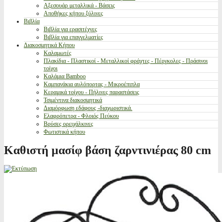
Αξεσουάρ μεταλλικά - Βάσεις
Αποθήκες κήπου ξύλινες
Βιβλία
Βιβλία για ερασιτέχνες
Βιβλία για επαγγελματίες
Διακοσμητικά Κήπου
Καλαμωτές
Πλακίδια - Πλαστικοί - Μεταλλικοί φράχτες - Πέργκολες - Πράσινοι
τοίχοι
Καλάμια Bamboo
Καμπανάκια αυλόπορτας - Μικροέπιπλα
Κεραμικά τοίχου - Πήλινες παραστάσεις
Τσιμέντινα διακοσμητικά
Διαμόρφωση εδάφους -διαχωριστικά.
Ελαφρόπετρα - Φλοιός Πεύκου
Βρύσες ορειχάλκινες
Φωτιστικά κήπου
Καθιστή μασίφ βάση ζαρντινιέρας 80 cm