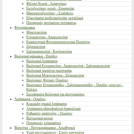
Φίλτρα Νερού - Λιπαντήρες
Εκτοξευτήρες νερού - Επιφανείας
Μικροεκτοξευτήρες - Σταλάκτες
Εξαρτήματα συνδεσμολογίας μεταλλικά
Προσφορές αυτόματου ποτίσματος
Φυτοφάρμακα
Μυκητοκτόνα
Εντομοκτόνα - Ακαρεοκτόνα
Ερασιτεχνικά Φυτοπροστατευτικά Προιόντα
Ζιζανιοκτόνα
Σαλιγκαροκτόνα - Κοχλιοκτόνα
Βιολογικά φάρμακα - Παγίδες
Βιολογικά Λιπάσματα
Βιολογικά Εντομοκτόνα - Ακαρεοκτόνα - Σαλιγκαροκτόνα
Βιολογικά προιόντα προστασίας
Βιολογικά Μυκητοκτόνα - Ζιζανιοκτόνα
Βιολογικές Φυτικές Ορμόνες
Βιολογικές Εντομοπαγίδες - Σαλιγκαροπαγίδες - Παγίδες ερπετών -
Κόλλες
Σκευάσματα βιολογικά για απεντομώσεις
Λιπάσματα - Ορμόνες
Κοκκώδη χημικά λιπάσματα
Λιπάσματα υδατοδιαλυτά διαφυλλικά
Ρυθμιστές ανάπτυξης - Ορμόνες
Βελτιωτικά φυτών
Προσφορές λιπασμάτων
Βιοκτόνα - Ποντικοφάρμακα - Απωθητικά
Υγρά απεντομώσεων - Σπρέυ καπνογόνα