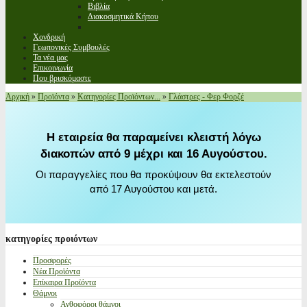
Βιβλία
Διακοσμητικά Κήπου
Χονδρική
Γεωπονικές Συμβουλές
Τα νέα μας
Επικοινωνία
Που βρισκόμαστε
Αρχική
»
Προϊόντα
»
Κατηγορίες Προϊόντων...
»
Γλάστρες - Φερ Φορζέ
Η εταιρεία θα παραμείνει κλειστή λόγω
διακοπών από 9 μέχρι και 16 Αυγούστου.
Οι παραγγελίες που θα προκύψουν θα εκτελεστούν
από 17 Αυγούστου και μετά.
κατηγορίες
προιόντων
Προσφορές
Νέα Προϊόντα
Επίκαιρα Προϊόντα
Θάμνοι
Ανθοφόροι θάμνοι