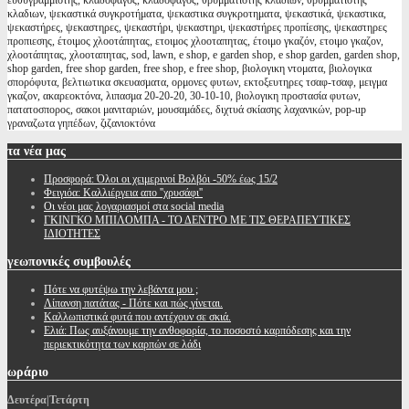
ευθυγραμμιστής, κλαδοφάγος, κλαδοφαγος, θρυμματιστής κλαδιών, θρυμματιστης
κλαδιων, ψεκαστικά συγκροτήματα, ψεκαστικα συγκροτηματα, ψεκαστικά, ψεκαστικα,
ψεκαστήρες, ψεκαστηρες, ψεκαστήρι, ψεκαστηρι, ψεκαστήρες προπίεσης, ψεκαστηρες
προπιεσης, έτοιμος χλοοτάπητας, ετοιμος χλοοταπητας, έτοιμο γκαζόν, ετοιμο γκαζον,
χλοοτάπητας, χλοοταπητας, sod, lawn, e shop, e garden shop, e shop garden, garden shop,
shop garden, free shop garden, free shop, e free shop, βιολογικη ντοματα, βιολογικα
σπορόφυτα, βελτιωτικα σκευασματα, ορμονες φυτων, εκτοξευτηρες τσαφ-τσαφ, μειγμα
γκαζον, ακαρεοκτόνα, λιπασμα 20-20-20, 30-10-10, βιολογικη προστασία φυτων,
πατατοσπορος, σακοι μανιταριών, μουσαμάδες, διχτυά σκίασης λαχανικών, pop-up
γραναζωτα γηπέδων, ζιζανιοκτόνα
τα
νέα μας
Προσφορά: Όλοι οι χειμερινοί Βολβόι -50% έως 15/2
Φειγιόα: Καλλιέργεια απο ''χρυσάφι''
Oι νέοι μας λογαριασμοί στα social media
ΓΚΙΝΓΚΟ ΜΠΙΛΟΜΠΑ - ΤΟ ΔΕΝΤΡΟ ΜΕ ΤΙΣ ΘΕΡΑΠΕΥΤΙΚΕΣ
ΙΔΙΟΤΗΤΕΣ
γεωπονικές
συμβουλές
Πότε να φυτέψω την λεβάντα μου ;
Λίπανση πατάτας - Πότε και πώς γίνεται.
Καλλωπιστικά φυτά που αντέχουν σε σκιά.
Ελιά: Πως αυξάνουμε την ανθοφορία, το ποσοστό καρπόδεσης και την
περιεκτικότητα των καρπών σε λάδι
ωράριο
Δευτέρα|Τετάρτη