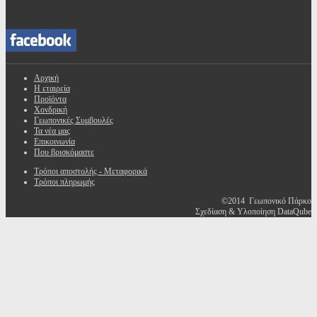
Αρχική
Η εταιρεία
Προϊόντα
Χονδρική
Γεωπονικές Συμβουλές
Τα νέα μας
Επικοινωνία
Που βρισκόμαστε
Τρόποι αποστολής - Μεταφορικά
Τρόποι πληρωμής
©2014 Γεωπονικό Πάρκο
Σχεδίαση & Υλοποίηση DataQube