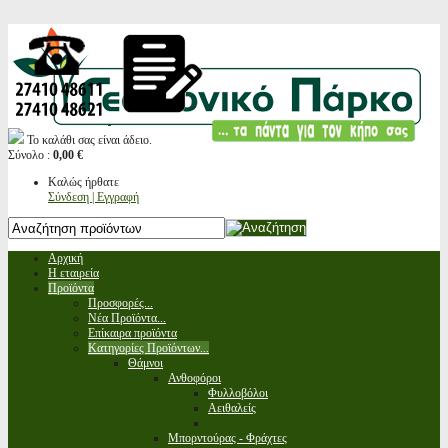
Το καλάθι σας είναι άδειο.
Σύνολο :
0,00 €
Καλώς ήρθατε
Σύνδεση | Εγγραφή
Αρχική
Η εταιρεία
Προϊόντα
Προσφορές...
Νέα Προϊόντα...
Επίκαιρα προϊόντα
Κατηγορίες Προϊόντων...
Θάμνοι
Ανθοφόροι
Φυλλοβόλοι
Αειθαλείς
Μπορντούρας - Φράχτες