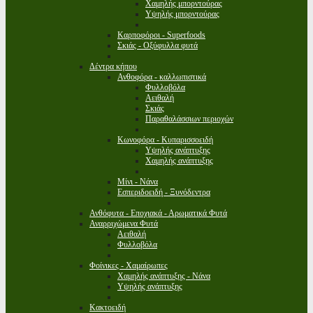
Χαμηλής μπορντούρας
Υψηλής μπορντούρας
Καρποφόροι - Superfoods
Σκιάς - Οξύφυλλα φυτά
Δέντρα κήπου
Ανθοφόρα - καλλωπιστικά
Φυλλοβόλα
Αειθαλή
Σκιάς
Παραθαλάσσιων περιοχών
Κωνοφόρα - Κυπαρισσοειδή
Υψηλής ανάπτυξης
Χαμηλής ανάπτυξης
Μίνι - Νάνα
Εσπεριδοειδή - Ξυνόδεντρα
Ανθόφυτα - Εποχιακά - Αρωματικά Φυτά
Αναρριχώμενα Φυτά
Αειθαλή
Φυλλοβόλα
Φοίνικες - Χαμαίρωπες
Χαμηλής ανάπτυξης - Νάνα
Υψηλής ανάπτυξης
Κακτοειδή