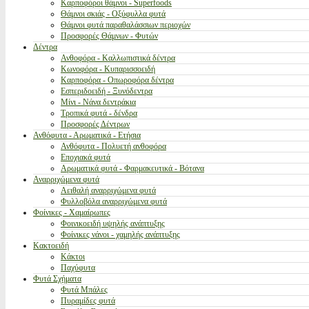
Καρποφόροι θάμνοι - Superfoods
Θάμνοι σκιάς - Οξύφυλλα φυτά
Θάμνοι φυτά παραθαλάσσιων περιοχών
Προσφορές Θάμνων - Φυτών
Δέντρα
Ανθοφόρα - Καλλωπιστικά δέντρα
Κωνοφόρα - Κυπαρισσοειδή
Καρποφόρα - Οπωροφόρα δέντρα
Εσπεριδοειδή - Ξυνόδεντρα
Μίνι - Νάνα δεντράκια
Τροπικά φυτά - δένδρα
Προσφορές Δέντρων
Ανθόφυτα - Αρωματικά - Ετήσια
Ανθόφυτα - Πολυετή ανθοφόρα
Εποχιακά φυτά
Αρωματικά φυτά - Φαρμακευτικά - Βότανα
Αναρριχώμενα φυτά
Αειθαλή αναρριχώμενα φυτά
Φυλλοβόλα αναρριχώμενα φυτά
Φοίνικες - Χαμαίρωπες
Φοινικοειδή υψηλής ανάπτυξης
Φοίνικες νάνοι - χαμηλής ανάπτυξης
Κακτοειδή
Κάκτοι
Παχύφυτα
Φυτά Σχήματα
Φυτά Μπάλες
Πυραμίδες φυτά