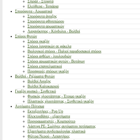
Σπιράλ - Στριφτά
Ελεύθερα - Τοπιάρια
Σπορόφυτα - Αρωματικά
Σπορόφυτα άνοιξης
Σπορόφυτα φθινοπώρου
Σπορόφυτα αρωματικών
Λαχανόκηπος - Κόνδυλοι - Βολβοί
Σπόροι Φυτών
Σπόροι γκαζόν
Σπόροι λαχανικών σε φάκελα
Βιολογικοί σπόροι - Παλιοί παραδοσιακοί σπόροι
Σπόροι ανθέων - λουλουδιών
Σπόροι αρωματικών φυτών - Βοτάνων
Σπόροι επαγγελματικοί
Προσφορές σπόρων γκαζόν
Βολβοί - Ριζώματα Φυτών
Βολβοί Ανοιξης
Βολβοί Καλοκαιριού
Γκαζόν φυσικό - Συνθετικό
Φυσικός χλοοτάπητας - Έτοιμο γκαζόν
Πλαστικός χλοοτάπητας - Συνθετικό γκαζόν
Αυτόματο Πότισμα
Εκτοξευτήρες - Pop Up
Ηλεκτροβάνες - εξαρτήματα
Προγραμματιστές - Κομπιούτερ
Λάστιχα PE- Σωλήνες αυτόματου ποτίσματος
Εξαρτήματα συνδεσμολογίας πλαστικά
Φίλτρα Νερού - Λιπαντήρες