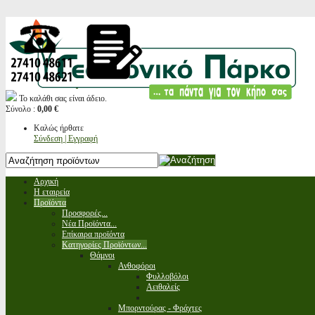
Το καλάθι σας είναι άδειο.
Σύνολο :
0,00 €
Καλώς ήρθατε
Σύνδεση | Εγγραφή
Αρχική
Η εταιρεία
Προϊόντα
Προσφορές...
Νέα Προϊόντα...
Επίκαιρα προϊόντα
Κατηγορίες Προϊόντων...
Θάμνοι
Ανθοφόροι
Φυλλοβόλοι
Αειθαλείς
Μπορντούρας - Φράχτες