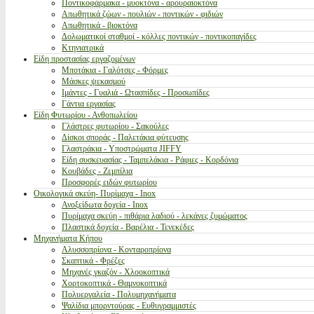
Ποντικοφάρμακα - μυοκτόνα - αρουραιοκτόνα
Απωθητικά ζώων - πουλιών - ποντικών - φιδιών
Απωθητικά - βιοκτόνα
Δολωματικοί σταθμοί - κόλλες ποντικών - ποντικοπαγίδες
Κτηνιατρικά
Είδη προστασίας εργαζομένων
Μποτάκια - Γαλότσες - Φόρμες
Μάσκες ψεκασμού
Ιμάντες - Γυαλιά - Ωτασπίδες - Προσωπίδες
Γάντια εργασίας
Είδη Φυτωρίου - Ανθοπωλείου
Γλάστρες φυτωρίου - Σακούλες
Δίσκοι σποράς - Παλετάκια φύτευσης
Γλαστράκια - Υποστρώματα JIFFY
Είδη συσκευασίας - Ταμπελάκια - Ράφιες - Κορδόνια
Κουβάδες - Ζεμπίλια
Προσφορές ειδών φυτωρίου
Οικολογικά σκεύη- Πυρίμαχα - Inox
Ανοξείδωτα δοχεία - Inox
Πυρίμαχα σκεύη - πιθάρια λαδιού - λεκάνες ζυμώματος
Πλαστικά δοχεία - Βαρέλια - Τενεκέδες
Μηχανήματα Κήπου
Αλυσσοπρίονα - Κονταροπρίονα
Σκαπτικά - Φρέζες
Μηχανές γκαζόν - Χλοοκοπτικά
Χορτοκοπτικά - Θαμνοκοπτικά
Πολυεργαλεία - Πολυμηχανήματα
Ψαλίδια μπορντούρας - Ευθυγραμμιστές