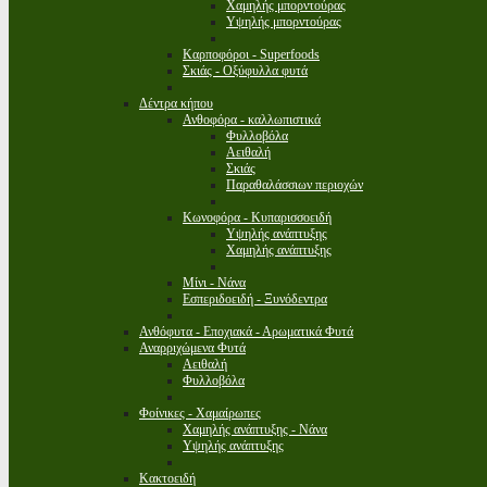
Χαμηλής μπορντούρας
Υψηλής μπορντούρας
Καρποφόροι - Superfoods
Σκιάς - Οξύφυλλα φυτά
Δέντρα κήπου
Ανθοφόρα - καλλωπιστικά
Φυλλοβόλα
Αειθαλή
Σκιάς
Παραθαλάσσιων περιοχών
Κωνοφόρα - Κυπαρισσοειδή
Υψηλής ανάπτυξης
Χαμηλής ανάπτυξης
Μίνι - Νάνα
Εσπεριδοειδή - Ξυνόδεντρα
Ανθόφυτα - Εποχιακά - Αρωματικά Φυτά
Αναρριχώμενα Φυτά
Αειθαλή
Φυλλοβόλα
Φοίνικες - Χαμαίρωπες
Χαμηλής ανάπτυξης - Νάνα
Υψηλής ανάπτυξης
Κακτοειδή