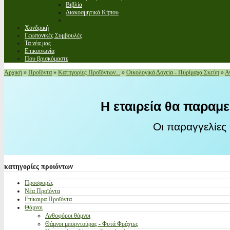
Βιβλία
Διακοσμητικά Κήπου
Χονδρική
Γεωπονικές Συμβουλές
Τα νέα μας
Επικοινωνία
Που βρισκόμαστε
Αρχική
»
Προϊόντα
»
Κατηγορίες Προϊόντων...
»
Οικολογικά Δοχεία - Πυρίμαχα Σκεύη
»
Α
Η εταιρεία θα παραμε
Οι παραγγελίες
κατηγορίες
προιόντων
Προσφορές
Νέα Προϊόντα
Επίκαιρα Προϊόντα
Θάμνοι
Ανθοφόροι θάμνοι
Θάμνοι μπορντούρας - Φυτά Φράχτες