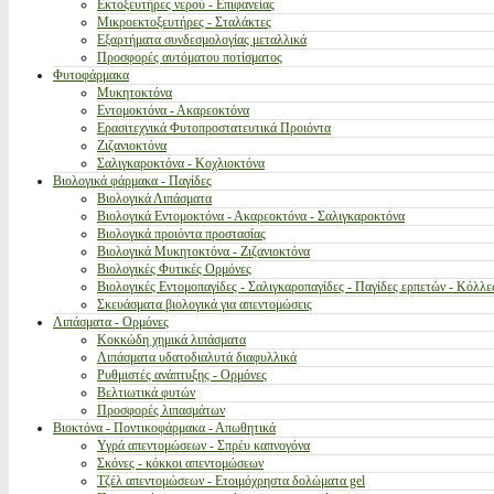
Εκτοξευτήρες νερού - Επιφανείας
Μικροεκτοξευτήρες - Σταλάκτες
Εξαρτήματα συνδεσμολογίας μεταλλικά
Προσφορές αυτόματου ποτίσματος
Φυτοφάρμακα
Μυκητοκτόνα
Εντομοκτόνα - Ακαρεοκτόνα
Ερασιτεχνικά Φυτοπροστατευτικά Προιόντα
Ζιζανιοκτόνα
Σαλιγκαροκτόνα - Κοχλιοκτόνα
Βιολογικά φάρμακα - Παγίδες
Βιολογικά Λιπάσματα
Βιολογικά Εντομοκτόνα - Ακαρεοκτόνα - Σαλιγκαροκτόνα
Βιολογικά προιόντα προστασίας
Βιολογικά Μυκητοκτόνα - Ζιζανιοκτόνα
Βιολογικές Φυτικές Ορμόνες
Βιολογικές Εντομοπαγίδες - Σαλιγκαροπαγίδες - Παγίδες ερπετών - Κόλλε
Σκευάσματα βιολογικά για απεντομώσεις
Λιπάσματα - Ορμόνες
Κοκκώδη χημικά λιπάσματα
Λιπάσματα υδατοδιαλυτά διαφυλλικά
Ρυθμιστές ανάπτυξης - Ορμόνες
Βελτιωτικά φυτών
Προσφορές λιπασμάτων
Βιοκτόνα - Ποντικοφάρμακα - Απωθητικά
Υγρά απεντομώσεων - Σπρέυ καπνογόνα
Σκόνες - κόκκοι απεντομώσεων
Τζέλ απεντομώσεων - Ετοιμόχρηστα δολώματα gel