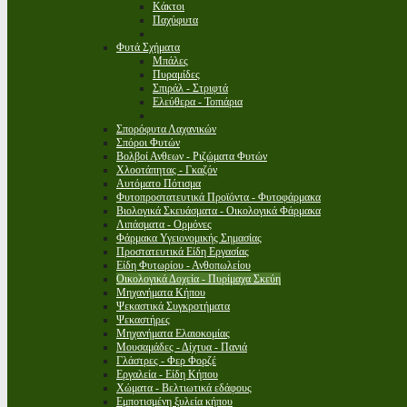
Κάκτοι
Παχύφυτα
Φυτά Σχήματα
Μπάλες
Πυραμίδες
Σπιράλ - Στριφτά
Ελεύθερα - Τοπιάρια
Σπορόφυτα Λαχανικών
Σπόροι Φυτών
Βολβοί Ανθεων - Ριζώματα Φυτών
Χλοοτάπητας - Γκαζόν
Αυτόματο Πότισμα
Φυτοπροστατευτικά Προϊόντα - Φυτοφάρμακα
Βιολογικά Σκευάσματα - Οικολογικά Φάρμακα
Λιπάσματα - Ορμόνες
Φάρμακα Υγειονομικής Σημασίας
Προστατευτικά Είδη Εργασίας
Είδη Φυτωρίου - Ανθοπωλείου
Οικολογικά Δοχεία - Πυρίμαχα Σκεύη
Μηχανήματα Κήπου
Ψεκαστικά Συγκροτήματα
Ψεκαστήρες
Μηχανήματα Ελαιοκομίας
Μουσαμάδες - Δίχτυα - Πανιά
Γλάστρες - Φερ Φορζέ
Εργαλεία - Είδη Κήπου
Χώματα - Βελτιωτικά εδάφους
Εμποτισμένη ξυλεία κήπου