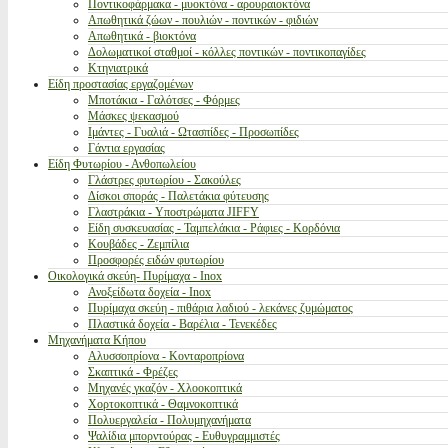
Ποντικοφάρμακα - μυοκτόνα - αρουραιοκτόνα
Απωθητικά ζώων - πουλιών - ποντικών - φιδιών
Απωθητικά - βιοκτόνα
Δολωματικοί σταθμοί - κόλλες ποντικών - ποντικοπαγίδες
Κτηνιατρικά
Είδη προστασίας εργαζομένων
Μποτάκια - Γαλότσες - Φόρμες
Μάσκες ψεκασμού
Ιμάντες - Γυαλιά - Ωτασπίδες - Προσωπίδες
Γάντια εργασίας
Είδη Φυτωρίου - Ανθοπωλείου
Γλάστρες φυτωρίου - Σακούλες
Δίσκοι σποράς - Παλετάκια φύτευσης
Γλαστράκια - Υποστρώματα JIFFY
Είδη συσκευασίας - Ταμπελάκια - Ράφιες - Κορδόνια
Κουβάδες - Ζεμπίλια
Προσφορές ειδών φυτωρίου
Οικολογικά σκεύη- Πυρίμαχα - Inox
Ανοξείδωτα δοχεία - Inox
Πυρίμαχα σκεύη - πιθάρια λαδιού - λεκάνες ζυμώματος
Πλαστικά δοχεία - Βαρέλια - Τενεκέδες
Μηχανήματα Κήπου
Αλυσσοπρίονα - Κονταροπρίονα
Σκαπτικά - Φρέζες
Μηχανές γκαζόν - Χλοοκοπτικά
Χορτοκοπτικά - Θαμνοκοπτικά
Πολυεργαλεία - Πολυμηχανήματα
Ψαλίδια μπορντούρας - Ευθυγραμμιστές