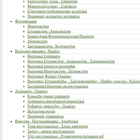
Εκτοξευτήρες νερού - Επιφανείας
Μικροεκτοξευτήρες - Σταλάκτες
Εξαρτήματα συνδεσμολογίας μεταλλικά
Προσφορές αυτόματου ποτίσματος
Φυτοφάρμακα
Μυκητοκτόνα
Εντομοκτόνα - Ακαρεοκτόνα
Ερασιτεχνικά Φυτοπροστατευτικά Προιόντα
Ζιζανιοκτόνα
Σαλιγκαροκτόνα - Κοχλιοκτόνα
Βιολογικά φάρμακα - Παγίδες
Βιολογικά Λιπάσματα
Βιολογικά Εντομοκτόνα - Ακαρεοκτόνα - Σαλιγκαροκτόνα
Βιολογικά προιόντα προστασίας
Βιολογικά Μυκητοκτόνα - Ζιζανιοκτόνα
Βιολογικές Φυτικές Ορμόνες
Βιολογικές Εντομοπαγίδες - Σαλιγκαροπαγίδες - Παγίδες ερπετών - Κόλλε
Σκευάσματα βιολογικά για απεντομώσεις
Λιπάσματα - Ορμόνες
Κοκκώδη χημικά λιπάσματα
Λιπάσματα υδατοδιαλυτά διαφυλλικά
Ρυθμιστές ανάπτυξης - Ορμόνες
Βελτιωτικά φυτών
Προσφορές λιπασμάτων
Βιοκτόνα - Ποντικοφάρμακα - Απωθητικά
Υγρά απεντομώσεων - Σπρέυ καπνογόνα
Σκόνες - κόκκοι απεντομώσεων
Τζέλ απεντομώσεων - Ετοιμόχρηστα δολώματα gel