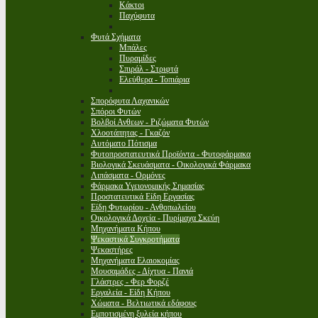
Κάκτοι
Παχύφυτα
Φυτά Σχήματα
Μπάλες
Πυραμίδες
Σπιράλ - Στριφτά
Ελεύθερα - Τοπιάρια
Σπορόφυτα Λαχανικών
Σπόροι Φυτών
Βολβοί Ανθεων - Ριζώματα Φυτών
Χλοοτάπητας - Γκαζόν
Αυτόματο Πότισμα
Φυτοπροστατευτικά Προϊόντα - Φυτοφάρμακα
Βιολογικά Σκευάσματα - Οικολογικά Φάρμακα
Λιπάσματα - Ορμόνες
Φάρμακα Υγειονομικής Σημασίας
Προστατευτικά Είδη Εργασίας
Είδη Φυτωρίου - Ανθοπωλείου
Οικολογικά Δοχεία - Πυρίμαχα Σκεύη
Μηχανήματα Κήπου
Ψεκαστικά Συγκροτήματα
Ψεκαστήρες
Μηχανήματα Ελαιοκομίας
Μουσαμάδες - Δίχτυα - Πανιά
Γλάστρες - Φερ Φορζέ
Εργαλεία - Είδη Κήπου
Χώματα - Βελτιωτικά εδάφους
Εμποτισμένη ξυλεία κήπου