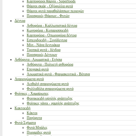
Καρποφόροι θάμνοι - Superfoods
Θάμνοι σκιάς - Οξύφυλλα φυτά
Θάμνοι φυτά παραθαλάσσιων περιοχών
Προσφορές Θάμνων - Φυτών
Δέντρα
Ανθοφόρα - Καλλωπιστικά δέντρα
Κωνοφόρα - Κυπαρισσοειδή
Καρποφόρα - Οπωροφόρα δέντρα
Εσπεριδοειδή - Ξυνόδεντρα
Μίνι - Νάνα δεντράκια
Τροπικά φυτά - δένδρα
Προσφορές Δέντρων
Ανθόφυτα - Αρωματικά - Ετήσια
Ανθόφυτα - Πολυετή ανθοφόρα
Εποχιακά φυτά
Αρωματικά φυτά - Φαρμακευτικά - Βότανα
Αναρριχώμενα φυτά
Αειθαλή αναρριχώμενα φυτά
Φυλλοβόλα αναρριχώμενα φυτά
Φοίνικες - Χαμαίρωπες
Φοινικοειδή υψηλής ανάπτυξης
Φοίνικες νάνοι - χαμηλής ανάπτυξης
Κακτοειδή
Κάκτοι
Παχύφυτα
Φυτά Σχήματα
Φυτά Μπάλες
Πυραμίδες φυτά