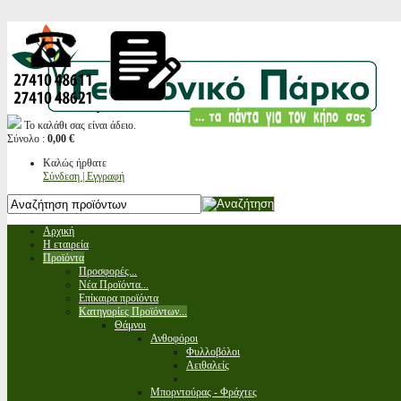
Το καλάθι σας είναι άδειο.
Σύνολο :
0,00 €
Καλώς ήρθατε
Σύνδεση | Εγγραφή
Αρχική
Η εταιρεία
Προϊόντα
Προσφορές...
Νέα Προϊόντα...
Επίκαιρα προϊόντα
Κατηγορίες Προϊόντων...
Θάμνοι
Ανθοφόροι
Φυλλοβόλοι
Αειθαλείς
Μπορντούρας - Φράχτες