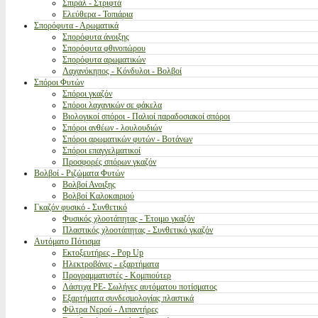
Σπιράλ - Στριφτά
Ελεύθερα - Τοπιάρια
Σπορόφυτα - Αρωματικά
Σπορόφυτα άνοιξης
Σπορόφυτα φθινοπώρου
Σπορόφυτα αρωματικών
Λαχανόκηπος - Κόνδυλοι - Βολβοί
Σπόροι Φυτών
Σπόροι γκαζόν
Σπόροι λαχανικών σε φάκελα
Βιολογικοί σπόροι - Παλιοί παραδοσιακοί σπόροι
Σπόροι ανθέων - λουλουδιών
Σπόροι αρωματικών φυτών - Βοτάνων
Σπόροι επαγγελματικοί
Προσφορές σπόρων γκαζόν
Βολβοί - Ριζώματα Φυτών
Βολβοί Ανοιξης
Βολβοί Καλοκαιριού
Γκαζόν φυσικό - Συνθετικό
Φυσικός χλοοτάπητας - Έτοιμο γκαζόν
Πλαστικός χλοοτάπητας - Συνθετικό γκαζόν
Αυτόματο Πότισμα
Εκτοξευτήρες - Pop Up
Ηλεκτροβάνες - εξαρτήματα
Προγραμματιστές - Κομπιούτερ
Λάστιχα PE- Σωλήνες αυτόματου ποτίσματος
Εξαρτήματα συνδεσμολογίας πλαστικά
Φίλτρα Νερού - Λιπαντήρες