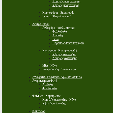
Χαμηλής μπορντούρας
Υψηλής μπορντούρας
Καρποφόροι - Superfoods
Σκιάς - Οξύφυλλα φυτά
Δέντρα κήπου
Ανθοφόρα - καλλωπιστικά
Φυλλοβόλα
Αειθαλή
Σκιάς
Παραθαλάσσιων περιοχών
Κωνοφόρα - Κυπαρισσοειδή
Υψηλής ανάπτυξης
Χαμηλής ανάπτυξης
Μίνι - Νάνα
Εσπεριδοειδή - Ξυνόδεντρα
Ανθόφυτα - Εποχιακά - Αρωματικά Φυτά
Αναρριχώμενα Φυτά
Αειθαλή
Φυλλοβόλα
Φοίνικες - Χαμαίρωπες
Χαμηλής ανάπτυξης - Νάνα
Υψηλής ανάπτυξης
Κακτοειδή