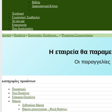
Βιβλία
Διακοσμητικά Κήπου
Χονδρική
Γεωπονικές Συμβουλές
Τα νέα μας
Επικοινωνία
Που βρισκόμαστε
Αρχική
»
Προϊόντα
»
Κατηγορίες Προϊόντων...
»
Ψεκαστικά Συγκροτήματα
Η εταιρεία θα παραμε
Οι παραγγελίες
κατηγορίες
προιόντων
Προσφορές
Νέα Προϊόντα
Επίκαιρα Προϊόντα
Θάμνοι
Ανθοφόροι θάμνοι
Θάμνοι μπορντούρας - Φυτά Φράχτες