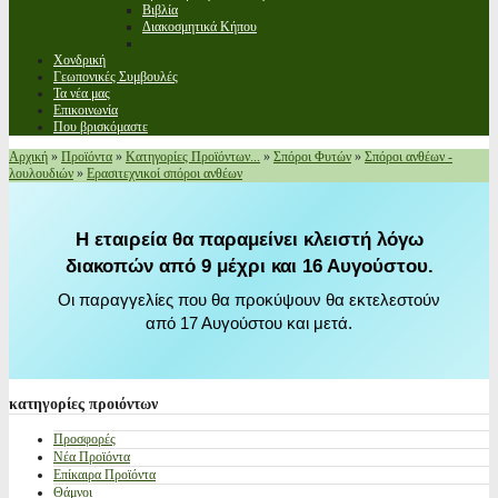
Βιβλία
Διακοσμητικά Κήπου
Χονδρική
Γεωπονικές Συμβουλές
Τα νέα μας
Επικοινωνία
Που βρισκόμαστε
Αρχική
»
Προϊόντα
»
Κατηγορίες Προϊόντων...
»
Σπόροι Φυτών
»
Σπόροι ανθέων -
λουλουδιών
»
Ερασιτεχνικοί σπόροι ανθέων
Η εταιρεία θα παραμείνει κλειστή λόγω
διακοπών από 9 μέχρι και 16 Αυγούστου.
Οι παραγγελίες που θα προκύψουν θα εκτελεστούν
από 17 Αυγούστου και μετά.
κατηγορίες
προιόντων
Προσφορές
Νέα Προϊόντα
Επίκαιρα Προϊόντα
Θάμνοι