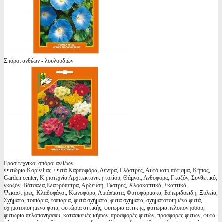
Σπόροι ανθέων - λουλουδιών
Ερασιτεχνικοί σπόροι ανθέων
Φυτώρια Κορινθίας, Φυτά Καρποφόρα, Δέντρα, Γλάστρες, Αυτόματο πότισμα, Κήπος,
Garden center, Κηποτεχνία Αρχιτεκτονική τοπίου, Θάμνοι, Ανθοφόρα, Γκαζόν, Συνθετικό,
γκαζόν, Βότσαλα,Ελαφρόπετρα, Αρδευση, Γάστρες, Χλοοκοπτικά, Σκαπτικά,
Ψεκαστήρες, Κλαδοφάγοι, Κωνοφόρα, Λιπάσματα, Φυτοφάρμακα, Εσπεριδοειδή, Ξυλεία,
Σχήματα, τοπιάρια, τοπιαρια, φυτά σχήματα, φυτα σχηματα, σχηματοποιημένα φυτά,
σχηματοποιημενα φυτα, φυτώρια αττικής, φυτωρια αττικης, φυτωρια πελοπονησσου,
φυτωρια πελοπονησσου, κατασκευές κήπων, προσφορές φυτών, προσφορες φυτων, φυτά