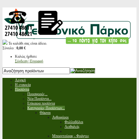
Το καλάθι σας είναι άδειο.
Σύνολο :
0,00 €
Καλώς ήρθατε
Σύνδεση | Εγγραφή
Αρχική
Η εταιρεία
Προϊόντα
Προσφορές...
Νέα Προϊόντα...
Επίκαιρα προϊόντα
Κατηγορίες Προϊόντων...
Θάμνοι
Ανθοφόροι
Φυλλοβόλοι
Αειθαλείς
Μπορντούρας - Φράχτες