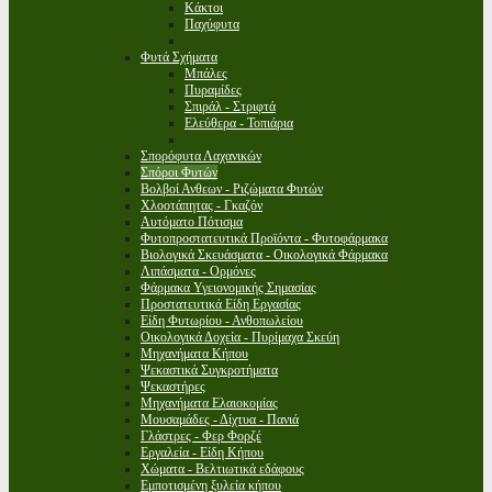
Κάκτοι
Παχύφυτα
Φυτά Σχήματα
Μπάλες
Πυραμίδες
Σπιράλ - Στριφτά
Ελεύθερα - Τοπιάρια
Σπορόφυτα Λαχανικών
Σπόροι Φυτών
Βολβοί Ανθεων - Ριζώματα Φυτών
Χλοοτάπητας - Γκαζόν
Αυτόματο Πότισμα
Φυτοπροστατευτικά Προϊόντα - Φυτοφάρμακα
Βιολογικά Σκευάσματα - Οικολογικά Φάρμακα
Λιπάσματα - Ορμόνες
Φάρμακα Υγειονομικής Σημασίας
Προστατευτικά Είδη Εργασίας
Είδη Φυτωρίου - Ανθοπωλείου
Οικολογικά Δοχεία - Πυρίμαχα Σκεύη
Μηχανήματα Κήπου
Ψεκαστικά Συγκροτήματα
Ψεκαστήρες
Μηχανήματα Ελαιοκομίας
Μουσαμάδες - Δίχτυα - Πανιά
Γλάστρες - Φερ Φορζέ
Εργαλεία - Είδη Κήπου
Χώματα - Βελτιωτικά εδάφους
Εμποτισμένη ξυλεία κήπου