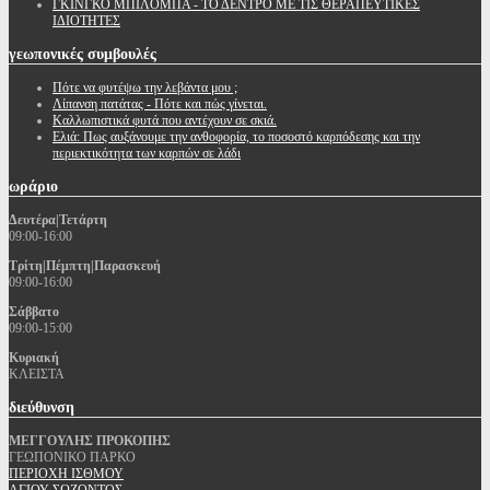
ΓΚΙΝΓΚΟ ΜΠΙΛΟΜΠΑ - ΤΟ ΔΕΝΤΡΟ ΜΕ ΤΙΣ ΘΕΡΑΠΕΥΤΙΚΕΣ
ΙΔΙΟΤΗΤΕΣ
γεωπονικές
συμβουλές
Πότε να φυτέψω την λεβάντα μου ;
Λίπανση πατάτας - Πότε και πώς γίνεται.
Καλλωπιστικά φυτά που αντέχουν σε σκιά.
Ελιά: Πως αυξάνουμε την ανθοφορία, το ποσοστό καρπόδεσης και την
περιεκτικότητα των καρπών σε λάδι
ωράριο
Δευτέρα|Τετάρτη
09:00-16:00
Τρίτη|Πέμπτη|Παρασκευή
09:00-16:00
Σάββατο
09:00-15:00
Κυριακή
ΚΛΕΙΣΤΑ
διεύθυνση
ΜΕΓΓΟΥΛΗΣ ΠΡΟΚΟΠΗΣ
ΓΕΩΠΟΝΙΚΟ ΠΑΡΚΟ
ΠΕΡΙΟΧΗ ΙΣΘΜΟΥ