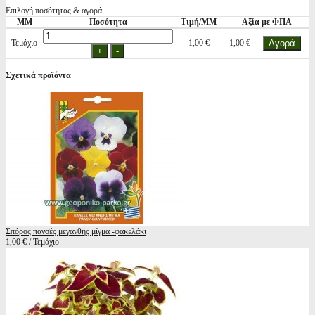
Επιλογή ποσότητας & αγορά
ΜΜ
Ποσότητα
Τιμή/ΜΜ
Αξία με ΦΠΑ
Τεμάχιο
1,00 €
1,00 €
Σχετικά προϊόντα
Σπόρος πανσές μεγανθής μίγμα -φακελάκι
1,00 € / Τεμάχιο