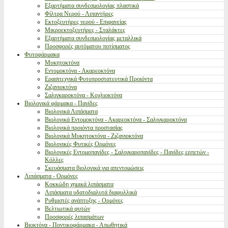
Εξαρτήματα συνδεσμολογίας πλαστικά
Φίλτρα Νερού - Λιπαντήρες
Εκτοξευτήρες νερού - Επιφανείας
Μικροεκτοξευτήρες - Σταλάκτες
Εξαρτήματα συνδεσμολογίας μεταλλικά
Προσφορές αυτόματου ποτίσματος
Φυτοφάρμακα
Μυκητοκτόνα
Εντομοκτόνα - Ακαρεοκτόνα
Ερασιτεχνικά Φυτοπροστατευτικά Προιόντα
Ζιζανιοκτόνα
Σαλιγκαροκτόνα - Κοχλιοκτόνα
Βιολογικά φάρμακα - Παγίδες
Βιολογικά Λιπάσματα
Βιολογικά Εντομοκτόνα - Ακαρεοκτόνα - Σαλιγκαροκτόνα
Βιολογικά προιόντα προστασίας
Βιολογικά Μυκητοκτόνα - Ζιζανιοκτόνα
Βιολογικές Φυτικές Ορμόνες
Βιολογικές Εντομοπαγίδες - Σαλιγκαροπαγίδες - Παγίδες ερπετών -
Κόλλες
Σκευάσματα βιολογικά για απεντομώσεις
Λιπάσματα - Ορμόνες
Κοκκώδη χημικά λιπάσματα
Λιπάσματα υδατοδιαλυτά διαφυλλικά
Ρυθμιστές ανάπτυξης - Ορμόνες
Βελτιωτικά φυτών
Προσφορές λιπασμάτων
Βιοκτόνα - Ποντικοφάρμακα - Απωθητικά