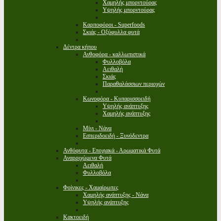
Χαμηλής μπορντούρας
Υψηλής μπορντούρας
Καρποφόροι - Superfoods
Σκιάς - Οξύφυλλα φυτά
Δέντρα κήπου
Ανθοφόρα - καλλωπιστικά
Φυλλοβόλα
Αειθαλή
Σκιάς
Παραθαλάσσιων περιοχών
Κωνοφόρα - Κυπαρισσοειδή
Υψηλής ανάπτυξης
Χαμηλής ανάπτυξης
Μίνι - Νάνα
Εσπεριδοειδή - Ξυνόδεντρα
Ανθόφυτα - Εποχιακά - Αρωματικά Φυτά
Αναρριχώμενα Φυτά
Αειθαλή
Φυλλοβόλα
Φοίνικες - Χαμαίρωπες
Χαμηλής ανάπτυξης - Νάνα
Υψηλής ανάπτυξης
Κακτοειδή