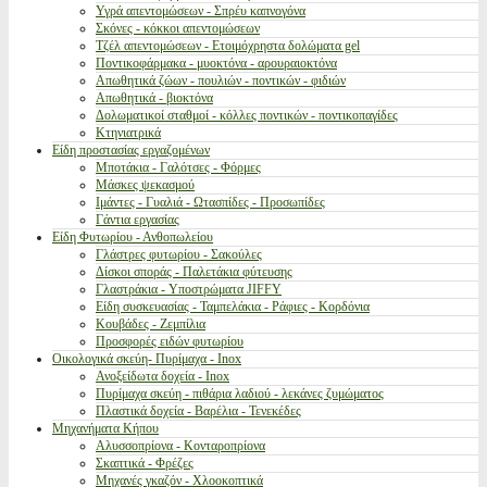
Υγρά απεντομώσεων - Σπρέυ καπνογόνα
Σκόνες - κόκκοι απεντομώσεων
Τζέλ απεντομώσεων - Ετοιμόχρηστα δολώματα gel
Ποντικοφάρμακα - μυοκτόνα - αρουραιοκτόνα
Απωθητικά ζώων - πουλιών - ποντικών - φιδιών
Απωθητικά - βιοκτόνα
Δολωματικοί σταθμοί - κόλλες ποντικών - ποντικοπαγίδες
Κτηνιατρικά
Είδη προστασίας εργαζομένων
Μποτάκια - Γαλότσες - Φόρμες
Μάσκες ψεκασμού
Ιμάντες - Γυαλιά - Ωτασπίδες - Προσωπίδες
Γάντια εργασίας
Είδη Φυτωρίου - Ανθοπωλείου
Γλάστρες φυτωρίου - Σακούλες
Δίσκοι σποράς - Παλετάκια φύτευσης
Γλαστράκια - Υποστρώματα JIFFY
Είδη συσκευασίας - Ταμπελάκια - Ράφιες - Κορδόνια
Κουβάδες - Ζεμπίλια
Προσφορές ειδών φυτωρίου
Οικολογικά σκεύη- Πυρίμαχα - Inox
Ανοξείδωτα δοχεία - Inox
Πυρίμαχα σκεύη - πιθάρια λαδιού - λεκάνες ζυμώματος
Πλαστικά δοχεία - Βαρέλια - Τενεκέδες
Μηχανήματα Κήπου
Αλυσσοπρίονα - Κονταροπρίονα
Σκαπτικά - Φρέζες
Μηχανές γκαζόν - Χλοοκοπτικά