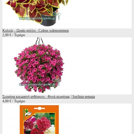
Κολεός - Ωραίο φύλλο - Coleus solenostemon
2,00 € / Τεμάχιο
Σερφίνια κρεμαστή ανθόφυτο - Φυτά σερφίνιας | Surfinia petunia
4,00 € / Τεμάχιο