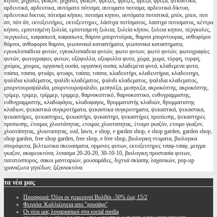
κήπου, μηχανές γκαζόν, μηχανες γκαζον, φρέζες, φρεζες, φρέζα, φρεζα, ψεκαστικά,
αρδευτικά, αρδευτικα, αυτόματο πότισμα, αυτοματο ποτισμα, αρδευτικά δίκτυα,
αρδευτικα δικτυα, πότισμα κήπου, ποτισμα κηπου, αυτόματα ποτιστικά, μπέκ, μπεκ, ποπ
απ, πόπ άπ, εκτοξευτήρες, εκτοξευτηρες, λάστιχα ποτίσματος, λαστιχα ποτισματος, κέντρα
κήπου, εμποτισμένη ξυλεία, εμποτισμενη ξυλεια, ξυλεία κήπου, ξυλεια κηπου, πέργκολες,
περγκολες, καφασωτά, καφασωτα, θάμνοι μπορντούρας, θαμνοι μπορντουρας, ανθοφόροι
θάμνοι, ανθοφοροι θαμνοι, γεωπονικά καταστήματα, γεωπονικα καταστηματα,
εγκυκλοπαίδεια φυτών, εγκυκλοπαιδεια φυτών, φωτο φυτων, φωτό φυτών, φωτογραφίες
φυτών, φωτογραφιες φυτων, οξύφυλλα, οξυφυλλα φυτα, χώμα, χωμα, τύρφη, τυρφη,
χούμος, χουμος, οργανική ουσία, οργανικη ουσια, κλαδεμένα φυτά, κλαδεμενα φυτα,
τσάπα, τσαπα, φτυάρι, φτυαρι, τσάπα, τσαπα, κλαδευτήρι, κλαδευτήρια, κλαδευτηρι,
ψαλίδια κλαδέματος, ψαλίδι κλαδέματος, ψαλιδι κλαδεματος, ψαλιδια κλαδεματος,
μπορντουροψάλιδα, μπορντουροψαλιδο, μεσηνέζα, μεσηνεζα, ακροκόπτης, ακροκόπτης,
τρίμερ, τριμερ, τρίμμερ, τριμμερ, θαμνοκοπτικό, θαμνοκοπτικο, ευθυγραμμιστης,
ευθυγραμμιστής, κλαδοφάγος, κλαδοφαγος, θρυμματιστής κλαδιών, θρυμματιστης
κλαδιων, ψεκαστικά συγκροτήματα, ψεκαστικα συγκροτηματα, ψεκαστικά, ψεκαστικα,
ψεκαστήρες, ψεκαστηρες, ψεκαστήρι, ψεκαστηρι, ψεκαστήρες προπίεσης, ψεκαστηρες
προπιεσης, έτοιμος χλοοτάπητας, ετοιμος χλοοταπητας, έτοιμο γκαζόν, ετοιμο γκαζον,
χλοοτάπητας, χλοοταπητας, sod, lawn, e shop, e garden shop, e shop garden, garden shop,
shop garden, free shop garden, free shop, e free shop, βιολογικη ντοματα, βιολογικα
σπορόφυτα, βελτιωτικα σκευασματα, ορμονες φυτων, εκτοξευτηρες τσαφ-τσαφ, μειγμα
γκαζον, ακαρεοκτόνα, λιπασμα 20-20-20, 30-10-10, βιολογικη προστασία φυτων,
πατατοσπορος, σακοι μανιταριών, μουσαμάδες, διχτυά σκίασης λαχανικών, pop-up
γραναζωτα γηπέδων, ζιζανιοκτόνα
τα
νέα μας
Προσφορά: Όλοι οι χειμερινοί Βολβόι -50% έως 15/2
Φειγιόα: Καλλιέργεια απο ''χρυσάφι''
Oι νέοι μας λογαριασμοί στα social media