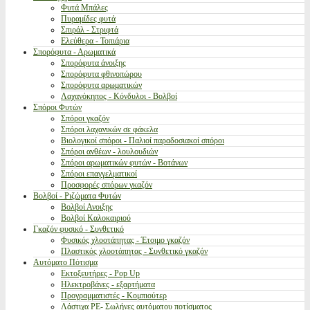
Φυτά Μπάλες
Πυραμίδες φυτά
Σπιράλ - Στριφτά
Ελεύθερα - Τοπιάρια
Σπορόφυτα - Αρωματικά
Σπορόφυτα άνοιξης
Σπορόφυτα φθινοπώρου
Σπορόφυτα αρωματικών
Λαχανόκηπος - Κόνδυλοι - Βολβοί
Σπόροι Φυτών
Σπόροι γκαζόν
Σπόροι λαχανικών σε φάκελα
Βιολογικοί σπόροι - Παλιοί παραδοσιακοί σπόροι
Σπόροι ανθέων - λουλουδιών
Σπόροι αρωματικών φυτών - Βοτάνων
Σπόροι επαγγελματικοί
Προσφορές σπόρων γκαζόν
Βολβοί - Ριζώματα Φυτών
Βολβοί Ανοιξης
Βολβοί Καλοκαιριού
Γκαζόν φυσικό - Συνθετικό
Φυσικός χλοοτάπητας - Έτοιμο γκαζόν
Πλαστικός χλοοτάπητας - Συνθετικό γκαζόν
Αυτόματο Πότισμα
Εκτοξευτήρες - Pop Up
Ηλεκτροβάνες - εξαρτήματα
Προγραμματιστές - Κομπιούτερ
Λάστιχα PE- Σωλήνες αυτόματου ποτίσματος