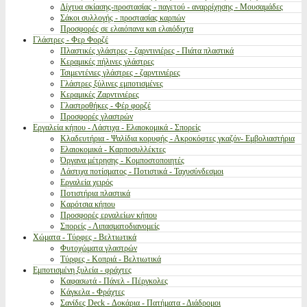
Δίχτυα σκίασης-προστασίας - παγετού - αναρρίχησης - Μουσαμάδες
Σάκοι συλλογής - προστασίας καρπών
Προσφορές σε ελαιόπανα και ελαιόδιχτα
Γλάστρες - Φερ Φορζέ
Πλαστικές γλάστρες - ζαρντινιέρες - Πιάτα πλαστικά
Κεραμικές πήλινες γλάστρες
Τσιμεντένιες γλάστρες - ζαρντινιέρες
Γλάστρες ξύλινες εμποτισμένες
Κεραμικές Ζαρντινιέρες
Γλαστροθήκες - Φέρ φορζέ
Προσφορές γλαστρών
Εργαλεία κήπου - Λάστιχα - Ελαιοκομικά - Σπορείς
Κλαδευτήρια - Ψαλίδια κορυφής - Ακροκόφτες γκαζόν- Εμβολιαστήρια
Ελαιοκομικά - Καρποσυλλέκτες
Όργανα μέτρησης - Κομποστοποιητές
Λάστιχα ποτίσματος - Ποτιστικά - Ταχυσύνδεσμοι
Εργαλεία χειρός
Ποτιστήρια πλαστικά
Καρότσια κήπου
Προσφορές εργαλείων κήπου
Σπορείς - Λιπασματοδιανομείς
Χώματα - Τύρφες - Βελτιωτικά
Φυτοχώματα γλαστρών
Τύρφες - Κοπριά - Βελτιωτικά
Εμποτισμένη ξυλεία - φράχτες
Καφασωτά - Πάνελ - Πέργκολες
Κάγκελα - Φράχτες
Σανίδες Deck - Δοκάρια - Πατήματα - Διάδρομοι