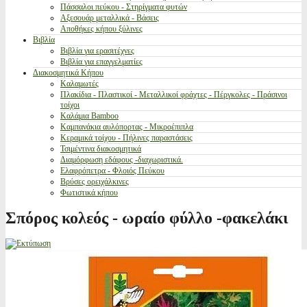
Πάσσαλοι πεύκου - Στηρίγματα φυτών
Αξεσουάρ μεταλλικά - Βάσεις
Αποθήκες κήπου ξύλινες
Βιβλία
Βιβλία για ερασιτέχνες
Βιβλία για επαγγελματίες
Διακοσμητικά Κήπου
Καλαμωτές
Πλακίδια - Πλαστικοί - Μεταλλικοί φράχτες - Πέργκολες - Πράσινοι
τοίχοι
Καλάμια Bamboo
Καμπανάκια αυλόπορτας - Μικροέπιπλα
Κεραμικά τοίχου - Πήλινες παραστάσεις
Τσιμέντινα διακοσμητικά
Διαμόρφωση εδάφους -διαχωριστικά.
Ελαφρόπετρα - Φλοιός Πεύκου
Βρύσες ορειχάλκινες
Φωτιστικά κήπου
Σπόρος κολεός - ωραίο φύλλο -φακελάκι