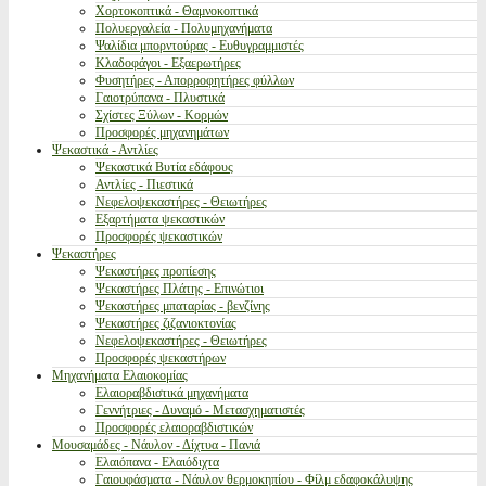
Χορτοκοπτικά - Θαμνοκοπτικά
Πολυεργαλεία - Πολυμηχανήματα
Ψαλίδια μπορντούρας - Ευθυγραμμιστές
Κλαδοφάγοι - Εξαερωτήρες
Φυσητήρες - Απορροφητήρες φύλλων
Γαιοτρύπανα - Πλυστικά
Σχίστες Ξύλων - Κορμών
Προσφορές μηχανημάτων
Ψεκαστικά - Αντλίες
Ψεκαστικά Βυτία εδάφους
Αντλίες - Πιεστικά
Νεφελοψεκαστήρες - Θειωτήρες
Εξαρτήματα ψεκαστικών
Προσφορές ψεκαστικών
Ψεκαστήρες
Ψεκαστήρες προπίεσης
Ψεκαστήρες Πλάτης - Επινώτιοι
Ψεκαστήρες μπαταρίας - βενζίνης
Ψεκαστήρες ζιζανιοκτονίας
Νεφελοψεκαστήρες - Θειωτήρες
Προσφορές ψεκαστήρων
Μηχανήματα Ελαιοκομίας
Ελαιοραβδιστικά μηχανήματα
Γεννήτριες - Δυναμό - Μετασχηματιστές
Προσφορές ελαιοραβδιστικών
Μουσαμάδες - Νάυλον - Δίχτυα - Πανιά
Ελαιόπανα - Ελαιόδιχτα
Γαιουφάσματα - Νάυλον θερμοκηπίου - Φίλμ εδαφοκάλυψης