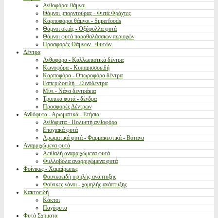
Ανθοφόροι θάμνοι
Θάμνοι μπορντούρας - Φυτά Φράχτες
Καρποφόροι θάμνοι - Superfoods
Θάμνοι σκιάς - Οξύφυλλα φυτά
Θάμνοι φυτά παραθαλάσσιων περιοχών
Προσφορές Θάμνων - Φυτών
Δέντρα
Ανθοφόρα - Καλλωπιστικά δέντρα
Κωνοφόρα - Κυπαρισσοειδή
Καρποφόρα - Οπωροφόρα δέντρα
Εσπεριδοειδή - Ξυνόδεντρα
Μίνι - Νάνα δεντράκια
Τροπικά φυτά - δένδρα
Προσφορές Δέντρων
Ανθόφυτα - Αρωματικά - Ετήσια
Ανθόφυτα - Πολυετή ανθοφόρα
Εποχιακά φυτά
Αρωματικά φυτά - Φαρμακευτικά - Βότανα
Αναρριχώμενα φυτά
Αειθαλή αναρριχώμενα φυτά
Φυλλοβόλα αναρριχώμενα φυτά
Φοίνικες - Χαμαίρωπες
Φοινικοειδή υψηλής ανάπτυξης
Φοίνικες νάνοι - χαμηλής ανάπτυξης
Κακτοειδή
Κάκτοι
Παχύφυτα
Φυτά Σχήματα