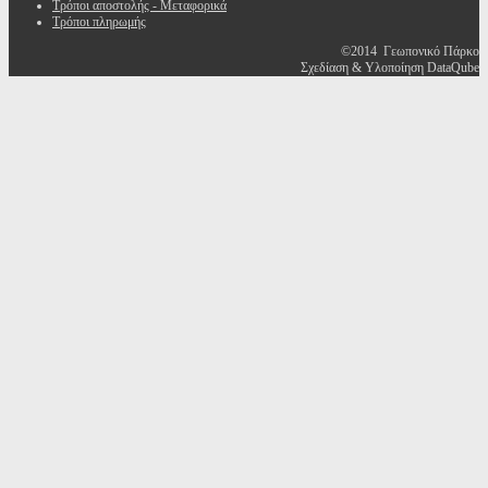
Τρόποι αποστολής - Μεταφορικά
Τρόποι πληρωμής
©2014 Γεωπονικό Πάρκο
Σχεδίαση & Υλοποίηση DataQube