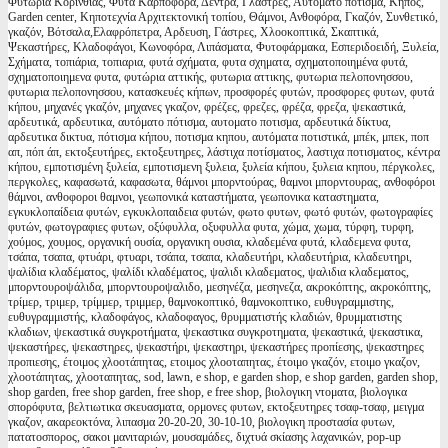
Φυτώρια Κορινθίας, Φυτά Καρποφόρα, Δέντρα, Γλάστρες, Αυτόματο πότισμα, Κήπος,
Garden center, Κηποτεχνία Αρχιτεκτονική τοπίου, Θάμνοι, Ανθοφόρα, Γκαζόν, Συνθετικό,
γκαζόν, Βότσαλα,Ελαφρόπετρα, Αρδευση, Γάστρες, Χλοοκοπτικά, Σκαπτικά,
Ψεκαστήρες, Κλαδοφάγοι, Κωνοφόρα, Λιπάσματα, Φυτοφάρμακα, Εσπεριδοειδή, Ξυλεία,
Σχήματα, τοπιάρια, τοπιαρια, φυτά σχήματα, φυτα σχηματα, σχηματοποιημένα φυτά,
σχηματοποιημενα φυτα, φυτώρια αττικής, φυτωρια αττικης, φυτωρια πελοπονησσου,
φυτωρια πελοπονησσου, κατασκευές κήπων, προσφορές φυτών, προσφορες φυτων, φυτά
κήπου, μηχανές γκαζόν, μηχανες γκαζον, φρέζες, φρεζες, φρέζα, φρεζα, ψεκαστικά,
αρδευτικά, αρδευτικα, αυτόματο πότισμα, αυτοματο ποτισμα, αρδευτικά δίκτυα,
αρδευτικα δικτυα, πότισμα κήπου, ποτισμα κηπου, αυτόματα ποτιστικά, μπέκ, μπεκ, ποπ
απ, πόπ άπ, εκτοξευτήρες, εκτοξευτηρες, λάστιχα ποτίσματος, λαστιχα ποτισματος, κέντρα
κήπου, εμποτισμένη ξυλεία, εμποτισμενη ξυλεια, ξυλεία κήπου, ξυλεια κηπου, πέργκολες,
περγκολες, καφασωτά, καφασωτα, θάμνοι μπορντούρας, θαμνοι μπορντουρας, ανθοφόροι
θάμνοι, ανθοφοροι θαμνοι, γεωπονικά καταστήματα, γεωπονικα καταστηματα,
εγκυκλοπαίδεια φυτών, εγκυκλοπαιδεια φυτών, φωτο φυτων, φωτό φυτών, φωτογραφίες
φυτών, φωτογραφιες φυτων, οξύφυλλα, οξυφυλλα φυτα, χώμα, χωμα, τύρφη, τυρφη,
χούμος, χουμος, οργανική ουσία, οργανικη ουσια, κλαδεμένα φυτά, κλαδεμενα φυτα,
τσάπα, τσαπα, φτυάρι, φτυαρι, τσάπα, τσαπα, κλαδευτήρι, κλαδευτήρια, κλαδευτηρι,
ψαλίδια κλαδέματος, ψαλίδι κλαδέματος, ψαλιδι κλαδεματος, ψαλιδια κλαδεματος,
μπορντουροψάλιδα, μπορντουροψαλιδο, μεσηνέζα, μεσηνεζα, ακροκόπτης, ακροκόπτης,
τρίμερ, τριμερ, τρίμμερ, τριμμερ, θαμνοκοπτικό, θαμνοκοπτικο, ευθυγραμμιστης,
ευθυγραμμιστής, κλαδοφάγος, κλαδοφαγος, θρυμματιστής κλαδιών, θρυμματιστης
κλαδιων, ψεκαστικά συγκροτήματα, ψεκαστικα συγκροτηματα, ψεκαστικά, ψεκαστικα,
ψεκαστήρες, ψεκαστηρες, ψεκαστήρι, ψεκαστηρι, ψεκαστήρες προπίεσης, ψεκαστηρες
προπιεσης, έτοιμος χλοοτάπητας, ετοιμος χλοοταπητας, έτοιμο γκαζόν, ετοιμο γκαζον,
χλοοτάπητας, χλοοταπητας, sod, lawn, e shop, e garden shop, e shop garden, garden shop,
shop garden, free shop garden, free shop, e free shop, βιολογικη ντοματα, βιολογικα
σπορόφυτα, βελτιωτικα σκευασματα, ορμονες φυτων, εκτοξευτηρες τσαφ-τσαφ, μειγμα
γκαζον, ακαρεοκτόνα, λιπασμα 20-20-20, 30-10-10, βιολογικη προστασία φυτων,
πατατοσπορος, σακοι μανιταριών, μουσαμάδες, διχτυά σκίασης λαχανικών, pop-up