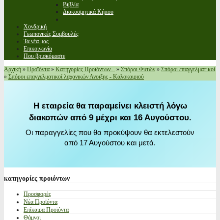
Βιβλία
Διακοσμητικά Κήπου
Χονδρική
Γεωπονικές Συμβουλές
Τα νέα μας
Επικοινωνία
Που βρισκόμαστε
Αρχική
»
Προϊόντα
»
Κατηγορίες Προϊόντων...
»
Σπόροι Φυτών
»
Σπόροι επαγγελματικοί
»
Σπόροι επαγγελματικοί λαχανικών Ανοιξης - Καλοκαιριού
Η εταιρεία θα παραμείνει κλειστή λόγω
διακοπών από 9 μέχρι και 16 Αυγούστου.
Οι παραγγελίες που θα προκύψουν θα εκτελεστούν
από 17 Αυγούστου και μετά.
κατηγορίες
προιόντων
Προσφορές
Νέα Προϊόντα
Επίκαιρα Προϊόντα
Θάμνοι