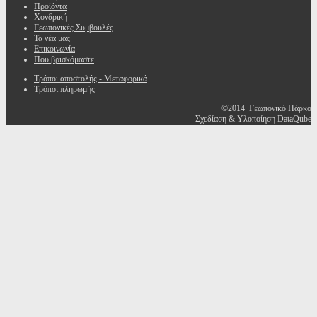
Προϊόντα
Χονδρική
Γεωπονικές Συμβουλές
Τα νέα μας
Επικοινωνία
Που βρισκόμαστε
Τρόποι αποστολής - Μεταφορικά
Τρόποι πληρωμής
©2014 Γεωπονικό Πάρκο
Σχεδίαση & Υλοποίηση DataQube