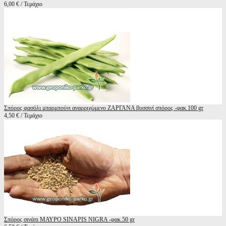
6,00 € / Τεμάχιο
Σπόρος φασόλι μπαρμπούνι αναρριχώμενο ΖΑΡΓΑΝΑ βυσσινί σπόρος -φακ.100 gr
4,50 € / Τεμάχιο
Σπόρος σινάπι ΜΑΥΡΟ SINAPIS NIGRA -φακ.50 gr