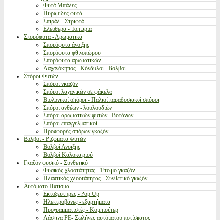
Φυτά Μπάλες
Πυραμίδες φυτά
Σπιράλ - Στριφτά
Ελεύθερα - Τοπιάρια
Σπορόφυτα - Αρωματικά
Σπορόφυτα άνοιξης
Σπορόφυτα φθινοπώρου
Σπορόφυτα αρωματικών
Λαχανόκηπος - Κόνδυλοι - Βολβοί
Σπόροι Φυτών
Σπόροι γκαζόν
Σπόροι λαχανικών σε φάκελα
Βιολογικοί σπόροι - Παλιοί παραδοσιακοί σπόροι
Σπόροι ανθέων - λουλουδιών
Σπόροι αρωματικών φυτών - Βοτάνων
Σπόροι επαγγελματικοί
Προσφορές σπόρων γκαζόν
Βολβοί - Ριζώματα Φυτών
Βολβοί Ανοιξης
Βολβοί Καλοκαιριού
Γκαζόν φυσικό - Συνθετικό
Φυσικός χλοοτάπητας - Έτοιμο γκαζόν
Πλαστικός χλοοτάπητας - Συνθετικό γκαζόν
Αυτόματο Πότισμα
Εκτοξευτήρες - Pop Up
Ηλεκτροβάνες - εξαρτήματα
Προγραμματιστές - Κομπιούτερ
Λάστιχα PE- Σωλήνες αυτόματου ποτίσματος