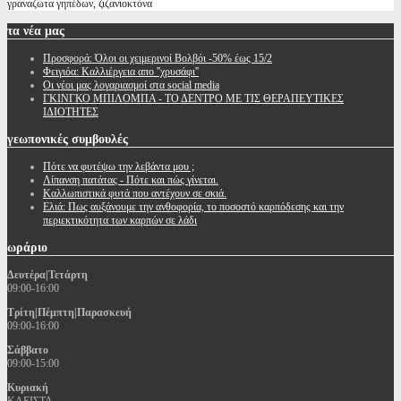
γραναζωτα γηπέδων, ζιζανιοκτόνα
τα
νέα μας
Προσφορά: Όλοι οι χειμερινοί Βολβόι -50% έως 15/2
Φειγιόα: Καλλιέργεια απο ''χρυσάφι''
Oι νέοι μας λογαριασμοί στα social media
ΓΚΙΝΓΚΟ ΜΠΙΛΟΜΠΑ - ΤΟ ΔΕΝΤΡΟ ΜΕ ΤΙΣ ΘΕΡΑΠΕΥΤΙΚΕΣ
ΙΔΙΟΤΗΤΕΣ
γεωπονικές
συμβουλές
Πότε να φυτέψω την λεβάντα μου ;
Λίπανση πατάτας - Πότε και πώς γίνεται.
Καλλωπιστικά φυτά που αντέχουν σε σκιά.
Ελιά: Πως αυξάνουμε την ανθοφορία, το ποσοστό καρπόδεσης και την
περιεκτικότητα των καρπών σε λάδι
ωράριο
Δευτέρα|Τετάρτη
09:00-16:00
Τρίτη|Πέμπτη|Παρασκευή
09:00-16:00
Σάββατο
09:00-15:00
Κυριακή