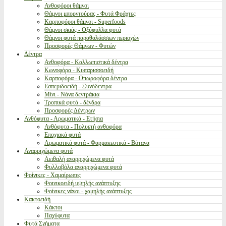
Ανθοφόροι θάμνοι
Θάμνοι μπορντούρας - Φυτά Φράχτες
Καρποφόροι θάμνοι - Superfoods
Θάμνοι σκιάς - Οξύφυλλα φυτά
Θάμνοι φυτά παραθαλάσσιων περιοχών
Προσφορές Θάμνων - Φυτών
Δέντρα
Ανθοφόρα - Καλλωπιστικά δέντρα
Κωνοφόρα - Κυπαρισσοειδή
Καρποφόρα - Οπωροφόρα δέντρα
Εσπεριδοειδή - Ξυνόδεντρα
Μίνι - Νάνα δεντράκια
Τροπικά φυτά - δένδρα
Προσφορές Δέντρων
Ανθόφυτα - Αρωματικά - Ετήσια
Ανθόφυτα - Πολυετή ανθοφόρα
Εποχιακά φυτά
Αρωματικά φυτά - Φαρμακευτικά - Βότανα
Αναρριχώμενα φυτά
Αειθαλή αναρριχώμενα φυτά
Φυλλοβόλα αναρριχώμενα φυτά
Φοίνικες - Χαμαίρωπες
Φοινικοειδή υψηλής ανάπτυξης
Φοίνικες νάνοι - χαμηλής ανάπτυξης
Κακτοειδή
Κάκτοι
Παχύφυτα
Φυτά Σχήματα