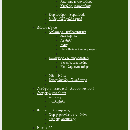
Χαμηλής μπορντούρας
Υψηλής μπορντούρας
Καρποφόροι - Superfoods
Σκιάς - Οξύφυλλα φυτά
Δέντρα κήπου
Ανθοφόρα - καλλωπιστικά
Φυλλοβόλα
Αειθαλή
Σκιάς
Παραθαλάσσιων περιοχών
Κωνοφόρα - Κυπαρισσοειδή
Υψηλής ανάπτυξης
Χαμηλής ανάπτυξης
Μίνι - Νάνα
Εσπεριδοειδή - Ξυνόδεντρα
Ανθόφυτα - Εποχιακά - Αρωματικά Φυτά
Αναρριχώμενα Φυτά
Αειθαλή
Φυλλοβόλα
Φοίνικες - Χαμαίρωπες
Χαμηλής ανάπτυξης - Νάνα
Υψηλής ανάπτυξης
Κακτοειδή