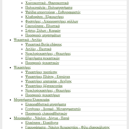
Χορτοκοπτικά - Θαμνοκοπτικά
Πολυεργαλεία - Πολυμηχανήματα
Ψαλίδια μπορντούρας - Ευθυγραμμιστές
Κλαδοφάγοι - Εξαερωτήρες
Φυσητήρες - Απορροφητήρες φύλλων
Γαιοτρύπανα - Πλυστικά
Σχίστες Ξύλων - Κορμών
Προσφορές μηχανημάτων
Ψεκαστικά - Αντλίες
Ψεκαστικά Βυτία εδάφους
Αντλίες - Πιεστικά
Νεφελοψεκαστήρες - Θειωτήρες
Εξαρτήματα ψεκαστικών
Προσφορές ψεκαστικών
Ψεκαστήρες
Ψεκαστήρες προπίεσης
Ψεκαστήρες Πλάτης - Επινώτιοι
Ψεκαστήρες μπαταρίας - βενζίνης
Ψεκαστήρες ζιζανιοκτονίας
Νεφελοψεκαστήρες - Θειωτήρες
Προσφορές ψεκαστήρων
Μηχανήματα Ελαιοκομίας
Ελαιοραβδιστικά μηχανήματα
Γεννήτριες - Δυναμό - Μετασχηματιστές
Προσφορές ελαιοραβδιστικών
Μουσαμάδες - Νάυλον - Δίχτυα - Πανιά
Ελαιόπανα - Ελαιόδιχτα
Γαιουφάσματα - Νάυλον θερμοκηπίου - Φίλμ εδαφοκάλυψης