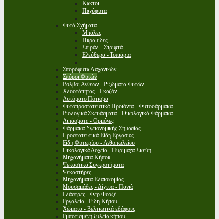
Κάκτοι
Παχύφυτα
Φυτά Σχήματα
Μπάλες
Πυραμίδες
Σπιράλ - Στριφτά
Ελεύθερα - Τοπιάρια
Σπορόφυτα Λαχανικών
Σπόροι Φυτών
Βολβοί Ανθεων - Ριζώματα Φυτών
Χλοοτάπητας - Γκαζόν
Αυτόματο Πότισμα
Φυτοπροστατευτικά Προϊόντα - Φυτοφάρμακα
Βιολογικά Σκευάσματα - Οικολογικά Φάρμακα
Λιπάσματα - Ορμόνες
Φάρμακα Υγειονομικής Σημασίας
Προστατευτικά Είδη Εργασίας
Είδη Φυτωρίου - Ανθοπωλείου
Οικολογικά Δοχεία - Πυρίμαχα Σκεύη
Μηχανήματα Κήπου
Ψεκαστικά Συγκροτήματα
Ψεκαστήρες
Μηχανήματα Ελαιοκομίας
Μουσαμάδες - Δίχτυα - Πανιά
Γλάστρες - Φερ Φορζέ
Εργαλεία - Είδη Κήπου
Χώματα - Βελτιωτικά εδάφους
Εμποτισμένη ξυλεία κήπου