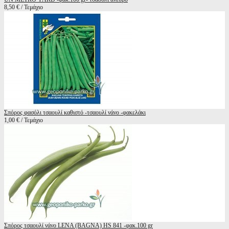
8,50 € / Τεμάχιο
Σπόρος φασόλι τσαουλί καθιστό -τσαουλί νάνο -φακελάκι
1,00 € / Τεμάχιο
Σπόρος τσαουλί νάνο LENA (BAGNA) HS 841 -φακ.100 gr