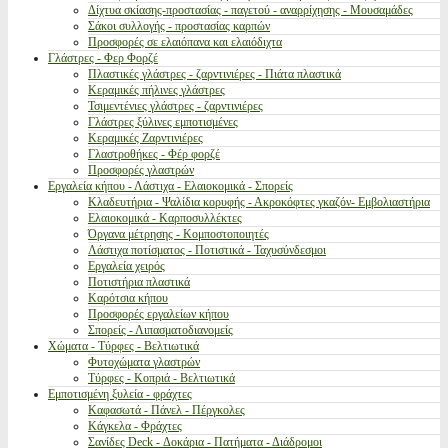
Δίχτυα σκίασης-προστασίας - παγετού - αναρρίχησης - Μουσαμάδες
Σάκοι συλλογής - προστασίας καρπών
Προσφορές σε ελαιόπανα και ελαιόδιχτα
Γλάστρες - Φερ Φορζέ
Πλαστικές γλάστρες - ζαρντινιέρες - Πιάτα πλαστικά
Κεραμικές πήλινες γλάστρες
Τσιμεντένιες γλάστρες - ζαρντινιέρες
Γλάστρες ξύλινες εμποτισμένες
Κεραμικές Ζαρντινιέρες
Γλαστροθήκες - Φέρ φορζέ
Προσφορές γλαστρών
Εργαλεία κήπου - Λάστιχα - Ελαιοκομικά - Σπορείς
Κλαδευτήρια - Ψαλίδια κορυφής - Ακροκόφτες γκαζόν- Εμβολιαστήρια
Ελαιοκομικά - Καρποσυλλέκτες
Όργανα μέτρησης - Κομποστοποιητές
Λάστιχα ποτίσματος - Ποτιστικά - Ταχυσύνδεσμοι
Εργαλεία χειρός
Ποτιστήρια πλαστικά
Καρότσια κήπου
Προσφορές εργαλείων κήπου
Σπορείς - Λιπασματοδιανομείς
Χώματα - Τύρφες - Βελτιωτικά
Φυτοχώματα γλαστρών
Τύρφες - Κοπριά - Βελτιωτικά
Εμποτισμένη ξυλεία - φράχτες
Καφασωτά - Πάνελ - Πέργκολες
Κάγκελα - Φράχτες
Σανίδες Deck - Δοκάρια - Πατήματα - Διάδρομοι