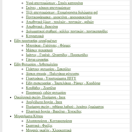
Υγρά απεντομώσεων - Σπρέυ καπνογόνα
Σκόνες - κόκκοι απεντομώσεων
Τζέλ απεντομώσεων - Ετοιμόχρηστα δολώματα gel
Ποντικοφάρμακα - μυοκτόνα - αρουραιοκτόνα
Απωθητικά ζώων - πουλιών - ποντικών - φιδιών
Απωθητικά - βιοκτόνα
Δολωματικοί σταθμοί - κόλλες ποντικών - ποντικοπαγίδες
Κτηνιατρικά
Είδη προστασίας εργαζομένων
Μποτάκια - Γαλότσες - Φόρμες
Μάσκες ψεκασμού
Ιμάντες - Γυαλιά - Ωτασπίδες - Προσωπίδες
Γάντια εργασίας
Είδη Φυτωρίου - Ανθοπωλείου
Γλάστρες φυτωρίου - Σακούλες
Δίσκοι σποράς - Παλετάκια φύτευσης
Γλαστράκια - Υποστρώματα JIFFY
Είδη συσκευασίας - Ταμπελάκια - Ράφιες - Κορδόνια
Κουβάδες - Ζεμπίλια
Προσφορές ειδών φυτωρίου
Οικολογικά σκεύη- Πυρίμαχα - Inox
Ανοξείδωτα δοχεία - Inox
Πυρίμαχα σκεύη - πιθάρια λαδιού - λεκάνες ζυμώματος
Πλαστικά δοχεία - Βαρέλια - Τενεκέδες
Μηχανήματα Κήπου
Αλυσσοπρίονα - Κονταροπρίονα
Σκαπτικά - Φρέζες
Μηχανές γκαζόν - Χλοοκοπτικά