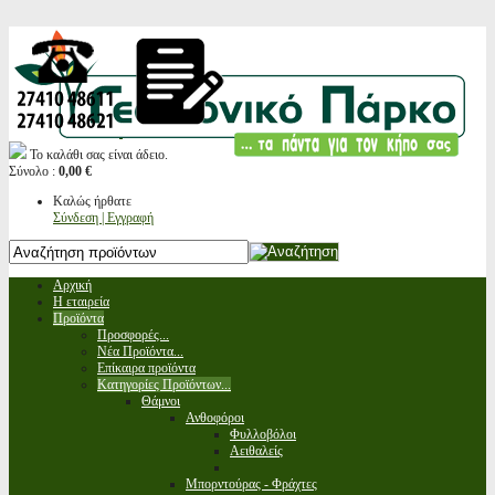
Το καλάθι σας είναι άδειο.
Σύνολο :
0,00 €
Καλώς ήρθατε
Σύνδεση | Εγγραφή
Αρχική
Η εταιρεία
Προϊόντα
Προσφορές...
Νέα Προϊόντα...
Επίκαιρα προϊόντα
Κατηγορίες Προϊόντων...
Θάμνοι
Ανθοφόροι
Φυλλοβόλοι
Αειθαλείς
Μπορντούρας - Φράχτες