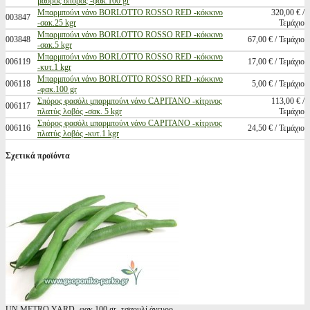
μαύρος σπόρος -φακ.100 gr
Mπαρμπούνι νάνο BORLOTTO ROSSO RED -κόκκινο
320,00 € /
003847
-σακ.25 kgr
Τεμάχιο
Mπαρμπούνι νάνο BORLOTTO ROSSO RED -κόκκινο
003848
67,00 € / Τεμάχιο
-σακ.5 kgr
Mπαρμπούνι νάνο BORLOTTO ROSSO RED -κόκκινο
006119
17,00 € / Τεμάχιο
-κυτ.1 kgr
Mπαρμπούνι νάνο BORLOTTO ROSSO RED -κόκκινο
006118
5,00 € / Τεμάχιο
-φακ.100 gr
Σπόρος φασόλι μπαρμπούνι νάνο CAPITANO -κίτρινος
113,00 € /
006117
πλατύς λοβός -σακ. 5 kgr
Τεμάχιο
Σπόρος φασόλι μπαρμπούνι νάνο CAPITANO -κίτρινος
006116
24,50 € / Τεμάχιο
πλατύς λοβός -κυτ.1 kgr
Σχετικά προϊόντα
UN METRO YARD -φακ.100 gr- τσαουλί άνευρο