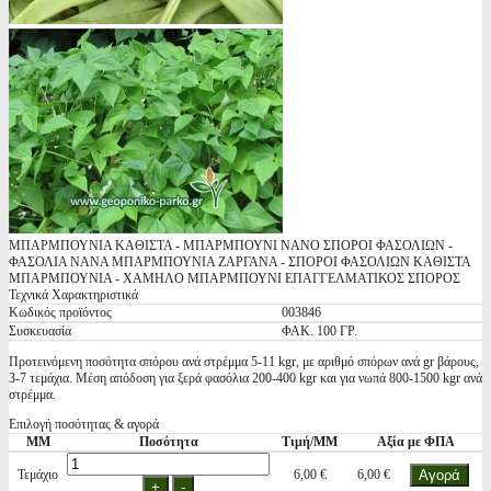
ΜΠΑΡΜΠΟΥΝΙΑ ΚΑΘΙΣΤΑ - ΜΠΑΡΜΠΟΥΝΙ ΝΑΝΟ ΣΠΟΡΟΙ ΦΑΣΟΛΙΩΝ -
ΦΑΣΟΛΙΑ ΝΑΝΑ ΜΠΑΡΜΠΟΥΝΙΑ ΖΑΡΓΑΝΑ - ΣΠΟΡΟΙ ΦΑΣΟΛΙΩΝ ΚΑΘΙΣΤΑ
ΜΠΑΡΜΠΟΥΝΙΑ - ΧΑΜΗΛΟ ΜΠΑΡΜΠΟΥΝΙ ΕΠΑΓΓΕΛΜΑΤΙΚΟΣ ΣΠΟΡΟΣ
Τεχνικά Χαρακτηριστικά
Κωδικός προϊόντος
003846
Συσκευασία
ΦΑΚ. 100 ΓΡ.
Προτεινόμενη ποσότητα σπόρου ανά στρέμμα 5-11 kgr, με αριθμό σπόρων ανά gr βάρους,
3-7 τεμάχια. Μέση απόδοση για ξερά φασόλια 200-400 kgr και για νωπά 800-1500 kgr ανά
στρέμμα.
Επιλογή ποσότητας & αγορά
ΜΜ
Ποσότητα
Τιμή/ΜΜ
Αξία με ΦΠΑ
Τεμάχιο
6,00 €
6,00 €