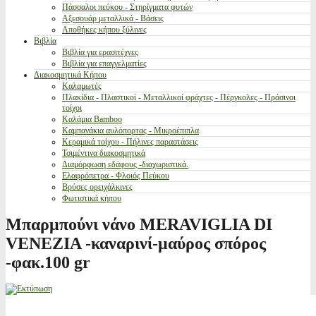
Πάσσαλοι πεύκου - Στηρίγματα φυτών
Αξεσουάρ μεταλλικά - Βάσεις
Αποθήκες κήπου ξύλινες
Βιβλία
Βιβλία για ερασιτέχνες
Βιβλία για επαγγελματίες
Διακοσμητικά Κήπου
Καλαμωτές
Πλακίδια - Πλαστικοί - Μεταλλικοί φράχτες - Πέργκολες - Πράσινοι
τοίχοι
Καλάμια Bamboo
Καμπανάκια αυλόπορτας - Μικροέπιπλα
Κεραμικά τοίχου - Πήλινες παραστάσεις
Τσιμέντινα διακοσμητικά
Διαμόρφωση εδάφους -διαχωριστικά.
Ελαφρόπετρα - Φλοιός Πεύκου
Βρύσες ορειχάλκινες
Φωτιστικά κήπου
Μπαρμπούνι νάνο MERAVIGLIA DI
VENEZIA -καναρινί-μαύρος σπόρος
-φακ.100 gr