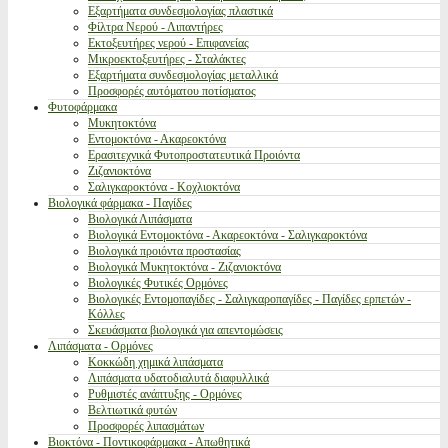
Εξαρτήματα συνδεσμολογίας πλαστικά
Φίλτρα Νερού - Λιπαντήρες
Εκτοξευτήρες νερού - Επιφανείας
Μικροεκτοξευτήρες - Σταλάκτες
Εξαρτήματα συνδεσμολογίας μεταλλικά
Προσφορές αυτόματου ποτίσματος
Φυτοφάρμακα
Μυκητοκτόνα
Εντομοκτόνα - Ακαρεοκτόνα
Ερασιτεχνικά Φυτοπροστατευτικά Προιόντα
Ζιζανιοκτόνα
Σαλιγκαροκτόνα - Κοχλιοκτόνα
Βιολογικά φάρμακα - Παγίδες
Βιολογικά Λιπάσματα
Βιολογικά Εντομοκτόνα - Ακαρεοκτόνα - Σαλιγκαροκτόνα
Βιολογικά προιόντα προστασίας
Βιολογικά Μυκητοκτόνα - Ζιζανιοκτόνα
Βιολογικές Φυτικές Ορμόνες
Βιολογικές Εντομοπαγίδες - Σαλιγκαροπαγίδες - Παγίδες ερπετών -
Κόλλες
Σκευάσματα βιολογικά για απεντομώσεις
Λιπάσματα - Ορμόνες
Κοκκώδη χημικά λιπάσματα
Λιπάσματα υδατοδιαλυτά διαφυλλικά
Ρυθμιστές ανάπτυξης - Ορμόνες
Βελτιωτικά φυτών
Προσφορές λιπασμάτων
Βιοκτόνα - Ποντικοφάρμακα - Απωθητικά