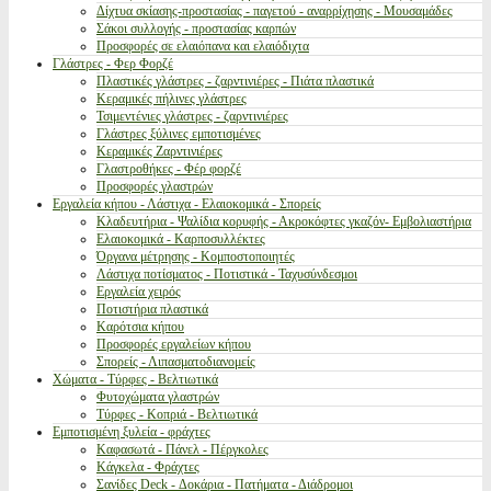
Δίχτυα σκίασης-προστασίας - παγετού - αναρρίχησης - Μουσαμάδες
Σάκοι συλλογής - προστασίας καρπών
Προσφορές σε ελαιόπανα και ελαιόδιχτα
Γλάστρες - Φερ Φορζέ
Πλαστικές γλάστρες - ζαρντινιέρες - Πιάτα πλαστικά
Κεραμικές πήλινες γλάστρες
Τσιμεντένιες γλάστρες - ζαρντινιέρες
Γλάστρες ξύλινες εμποτισμένες
Κεραμικές Ζαρντινιέρες
Γλαστροθήκες - Φέρ φορζέ
Προσφορές γλαστρών
Εργαλεία κήπου - Λάστιχα - Ελαιοκομικά - Σπορείς
Κλαδευτήρια - Ψαλίδια κορυφής - Ακροκόφτες γκαζόν- Εμβολιαστήρια
Ελαιοκομικά - Καρποσυλλέκτες
Όργανα μέτρησης - Κομποστοποιητές
Λάστιχα ποτίσματος - Ποτιστικά - Ταχυσύνδεσμοι
Εργαλεία χειρός
Ποτιστήρια πλαστικά
Καρότσια κήπου
Προσφορές εργαλείων κήπου
Σπορείς - Λιπασματοδιανομείς
Χώματα - Τύρφες - Βελτιωτικά
Φυτοχώματα γλαστρών
Τύρφες - Κοπριά - Βελτιωτικά
Εμποτισμένη ξυλεία - φράχτες
Καφασωτά - Πάνελ - Πέργκολες
Κάγκελα - Φράχτες
Σανίδες Deck - Δοκάρια - Πατήματα - Διάδρομοι