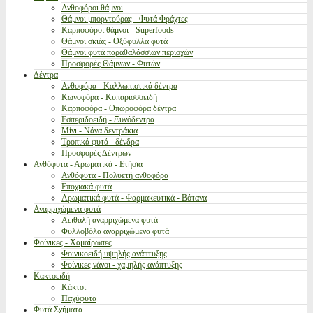
Ανθοφόροι θάμνοι
Θάμνοι μπορντούρας - Φυτά Φράχτες
Καρποφόροι θάμνοι - Superfoods
Θάμνοι σκιάς - Οξύφυλλα φυτά
Θάμνοι φυτά παραθαλάσσιων περιοχών
Προσφορές Θάμνων - Φυτών
Δέντρα
Ανθοφόρα - Καλλωπιστικά δέντρα
Κωνοφόρα - Κυπαρισσοειδή
Καρποφόρα - Οπωροφόρα δέντρα
Εσπεριδοειδή - Ξυνόδεντρα
Μίνι - Νάνα δεντράκια
Τροπικά φυτά - δένδρα
Προσφορές Δέντρων
Ανθόφυτα - Αρωματικά - Ετήσια
Ανθόφυτα - Πολυετή ανθοφόρα
Εποχιακά φυτά
Αρωματικά φυτά - Φαρμακευτικά - Βότανα
Αναρριχώμενα φυτά
Αειθαλή αναρριχώμενα φυτά
Φυλλοβόλα αναρριχώμενα φυτά
Φοίνικες - Χαμαίρωπες
Φοινικοειδή υψηλής ανάπτυξης
Φοίνικες νάνοι - χαμηλής ανάπτυξης
Κακτοειδή
Κάκτοι
Παχύφυτα
Φυτά Σχήματα