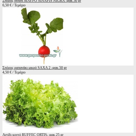
Σπόρος σινάπι ΜΑΥΡΟ SINAPIS NIGRA -φακ.50 gr
6,50 € / Τεμάχιο
Σπόρος ραπανάκι μικρό SAXA 2 -φακ.50 gr
4,50 € / Τεμάχιο
Αντίδι κοντό RUFFEC ORTIS- φακ.25 gr