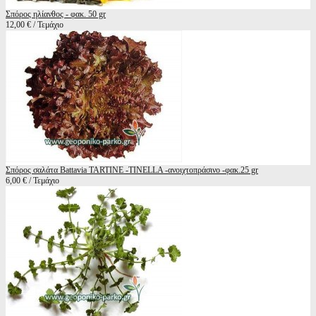
Σπόρος ηλίανθος - φακ. 50 gr
12,00 € / Τεμάχιο
Σπόρος σαλάτα Battavia TARTINE -TINELLA -ανοιχτοπράσινο -φακ.25 gr
6,00 € / Τεμάχιο