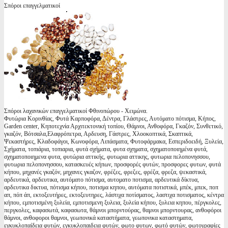
Σπόροι επαγγελματικοί
Σπόροι λαχανικών επαγγελματικοί Φθινοπώρου - Χειμώνα.
Φυτώρια Κορινθίας, Φυτά Καρποφόρα, Δέντρα, Γλάστρες, Αυτόματο πότισμα, Κήπος,
Garden center, Κηποτεχνία Αρχιτεκτονική τοπίου, Θάμνοι, Ανθοφόρα, Γκαζόν, Συνθετικό,
γκαζόν, Βότσαλα,Ελαφρόπετρα, Αρδευση, Γάστρες, Χλοοκοπτικά, Σκαπτικά,
Ψεκαστήρες, Κλαδοφάγοι, Κωνοφόρα, Λιπάσματα, Φυτοφάρμακα, Εσπεριδοειδή, Ξυλεία,
Σχήματα, τοπιάρια, τοπιαρια, φυτά σχήματα, φυτα σχηματα, σχηματοποιημένα φυτά,
σχηματοποιημενα φυτα, φυτώρια αττικής, φυτωρια αττικης, φυτωρια πελοπονησσου,
φυτωρια πελοπονησσου, κατασκευές κήπων, προσφορές φυτών, προσφορες φυτων, φυτά
κήπου, μηχανές γκαζόν, μηχανες γκαζον, φρέζες, φρεζες, φρέζα, φρεζα, ψεκαστικά,
αρδευτικά, αρδευτικα, αυτόματο πότισμα, αυτοματο ποτισμα, αρδευτικά δίκτυα,
αρδευτικα δικτυα, πότισμα κήπου, ποτισμα κηπου, αυτόματα ποτιστικά, μπέκ, μπεκ, ποπ
απ, πόπ άπ, εκτοξευτήρες, εκτοξευτηρες, λάστιχα ποτίσματος, λαστιχα ποτισματος, κέντρα
κήπου, εμποτισμένη ξυλεία, εμποτισμενη ξυλεια, ξυλεία κήπου, ξυλεια κηπου, πέργκολες,
περγκολες, καφασωτά, καφασωτα, θάμνοι μπορντούρας, θαμνοι μπορντουρας, ανθοφόροι
θάμνοι, ανθοφοροι θαμνοι, γεωπονικά καταστήματα, γεωπονικα καταστηματα,
εγκυκλοπαίδεια φυτών, εγκυκλοπαιδεια φυτών, φωτο φυτων, φωτό φυτών, φωτογραφίες