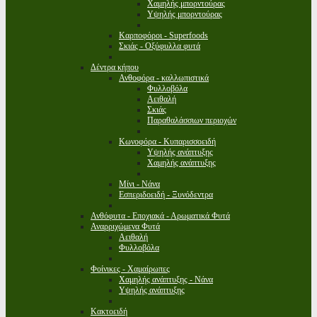
Χαμηλής μπορντούρας
Υψηλής μπορντούρας
Καρποφόροι - Superfoods
Σκιάς - Οξύφυλλα φυτά
Δέντρα κήπου
Ανθοφόρα - καλλωπιστικά
Φυλλοβόλα
Αειθαλή
Σκιάς
Παραθαλάσσιων περιοχών
Κωνοφόρα - Κυπαρισσοειδή
Υψηλής ανάπτυξης
Χαμηλής ανάπτυξης
Μίνι - Νάνα
Εσπεριδοειδή - Ξυνόδεντρα
Ανθόφυτα - Εποχιακά - Αρωματικά Φυτά
Αναρριχώμενα Φυτά
Αειθαλή
Φυλλοβόλα
Φοίνικες - Χαμαίρωπες
Χαμηλής ανάπτυξης - Νάνα
Υψηλής ανάπτυξης
Κακτοειδή