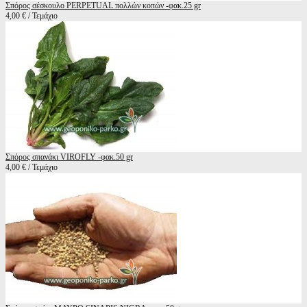
Σπόρος σέσκουλο PERPETUAL πολλών κοπών -φακ.25 gr
4,00 € / Τεμάχιο
Σπόρος σπανάκι VIROFLY -φακ.50 gr
4,00 € / Τεμάχιο