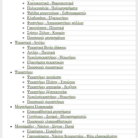
Χορτοκοπτικά - Θαμνοκοπτικά
Πολυεργαλεία - Πολυμηχανήματα
Ψαλίδια μπορντούρας - Ευθυγραμμιστές
Κλαδοφάγοι - Εξαερωτήρες
Φυσητήρες - Απορροφητήρες φύλλων
Γαιοτρύπανα - Πλυστικά
Σχίστες Ξύλων - Κορμών
Προσφορές μηχανημάτων
Ψεκαστικά - Αντλίες
Ψεκαστικά Βυτία εδάφους
Αντλίες - Πιεστικά
Νεφελοψεκαστήρες - Θειωτήρες
Εξαρτήματα ψεκαστικών
Προσφορές ψεκαστικών
Ψεκαστήρες
Ψεκαστήρες προπίεσης
Ψεκαστήρες Πλάτης - Επινώτιοι
Ψεκαστήρες μπαταρίας - βενζίνης
Ψεκαστήρες ζιζανιοκτονίας
Νεφελοψεκαστήρες - Θειωτήρες
Προσφορές ψεκαστήρων
Μηχανήματα Ελαιοκομίας
Ελαιοραβδιστικά μηχανήματα
Γεννήτριες - Δυναμό - Μετασχηματιστές
Προσφορές ελαιοραβδιστικών
Μουσαμάδες - Νάυλον - Δίχτυα - Πανιά
Ελαιόπανα - Ελαιόδιχτα
Γαιουφάσματα - Νάυλον θερμοκηπίου - Φίλμ εδαφοκάλυψης