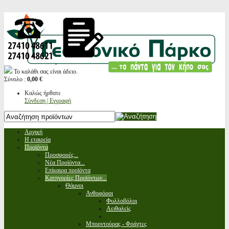
Το καλάθι σας είναι άδειο.
Σύνολο :
0,00 €
Καλώς ήρθατε
Σύνδεση | Εγγραφή
Αρχική
Η εταιρεία
Προϊόντα
Προσφορές...
Νέα Προϊόντα...
Επίκαιρα προϊόντα
Κατηγορίες Προϊόντων...
Θάμνοι
Ανθοφόροι
Φυλλοβόλοι
Αειθαλείς
Μπορντούρας - Φράχτες