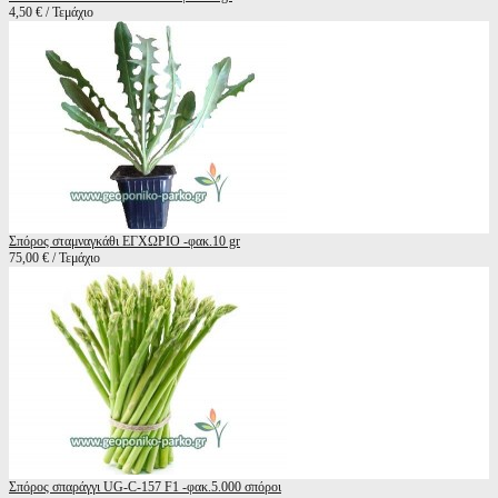
4,50 € / Τεμάχιο
Σπόρος σταμναγκάθι ΕΓΧΩΡΙΟ -φακ.10 gr
75,00 € / Τεμάχιο
Σπόρος σπαράγγι UG-C-157 F1 -φακ.5.000 σπόροι