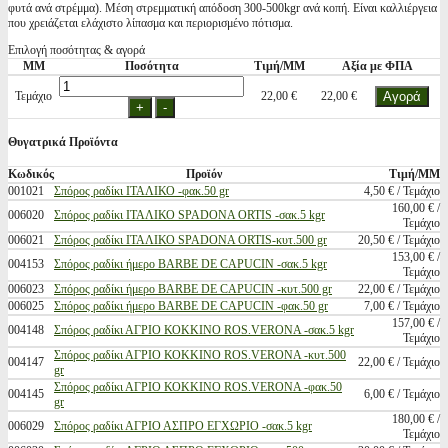
φυτά ανά στρέμμα). Μέση στρεμματική απόδοση 300-500kgr ανά κοπή. Είναι καλλιέργεια
που χρειάζεται ελάχιστο λίπασμα και περιορισμένο πότισμα.
Επιλογή ποσότητας & αγορά
ΜΜ
Ποσότητα
Τιμή/ΜΜ
Αξία με ΦΠΑ
Τεμάχιο
22,00 €
22,00 €
Θυγατρικά Προϊόντα
Κωδικός
Προϊόν
Τιμή/ΜΜ
001021
Σπόρος ραδίκι ΙΤΑΛΙΚΟ -φακ.50 gr
4,50 € / Τεμάχιο
160,00 € /
006020
Σπόρος ραδίκι ΙΤΑΛΙΚΟ SPADONA ORTIS -σακ.5 kgr
Τεμάχιο
006021
Σπόρος ραδίκι ΙΤΑΛΙΚΟ SPADONA ORTIS-κυτ.500 gr
20,50 € / Τεμάχιο
153,00 € /
004153
Σπόρος ραδίκι ήμερο BARBE DE CAPUCIN -σακ.5 kgr
Τεμάχιο
006023
Σπόρος ραδίκι ήμερο BARBE DE CAPUCIN -κυτ.500 gr
22,00 € / Τεμάχιο
006025
Σπόρος ραδίκι ήμερο BARBE DE CAPUCIN -φακ.50 gr
7,00 € / Τεμάχιο
157,00 € /
004148
Σπόρος ραδίκι ΑΓΡΙΟ ΚΟΚΚΙΝΟ ROS.VERONA -σακ.5 kgr
Τεμάχιο
Σπόρος ραδίκι ΑΓΡΙΟ ΚΟΚΚΙΝΟ ROS.VERONA -κυτ.500
004147
22,00 € / Τεμάχιο
gr
Σπόρος ραδίκι ΑΓΡΙΟ ΚΟΚΚΙΝΟ ROS.VERONA -φακ.50
004145
6,00 € / Τεμάχιο
gr
180,00 € /
006029
Σπόρος ραδίκι ΑΓΡΙΟ ΑΣΠΡΟ ΕΓΧΩΡΙΟ -σακ.5 kgr
Τεμάχιο