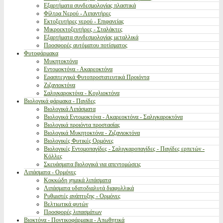
Εξαρτήματα συνδεσμολογίας πλαστικά
Φίλτρα Νερού - Λιπαντήρες
Εκτοξευτήρες νερού - Επιφανείας
Μικροεκτοξευτήρες - Σταλάκτες
Εξαρτήματα συνδεσμολογίας μεταλλικά
Προσφορές αυτόματου ποτίσματος
Φυτοφάρμακα
Μυκητοκτόνα
Εντομοκτόνα - Ακαρεοκτόνα
Ερασιτεχνικά Φυτοπροστατευτικά Προιόντα
Ζιζανιοκτόνα
Σαλιγκαροκτόνα - Κοχλιοκτόνα
Βιολογικά φάρμακα - Παγίδες
Βιολογικά Λιπάσματα
Βιολογικά Εντομοκτόνα - Ακαρεοκτόνα - Σαλιγκαροκτόνα
Βιολογικά προιόντα προστασίας
Βιολογικά Μυκητοκτόνα - Ζιζανιοκτόνα
Βιολογικές Φυτικές Ορμόνες
Βιολογικές Εντομοπαγίδες - Σαλιγκαροπαγίδες - Παγίδες ερπετών -
Κόλλες
Σκευάσματα βιολογικά για απεντομώσεις
Λιπάσματα - Ορμόνες
Κοκκώδη χημικά λιπάσματα
Λιπάσματα υδατοδιαλυτά διαφυλλικά
Ρυθμιστές ανάπτυξης - Ορμόνες
Βελτιωτικά φυτών
Προσφορές λιπασμάτων
Βιοκτόνα - Ποντικοφάρμακα - Απωθητικά