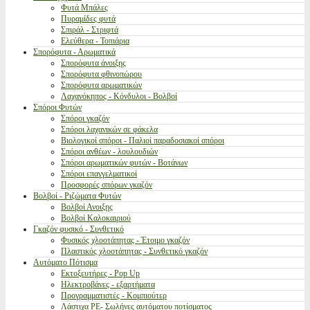
Φυτά Μπάλες
Πυραμίδες φυτά
Σπιράλ - Στριφτά
Ελεύθερα - Τοπιάρια
Σπορόφυτα - Αρωματικά
Σπορόφυτα άνοιξης
Σπορόφυτα φθινοπώρου
Σπορόφυτα αρωματικών
Λαχανόκηπος - Κόνδυλοι - Βολβοί
Σπόροι Φυτών
Σπόροι γκαζόν
Σπόροι λαχανικών σε φάκελα
Βιολογικοί σπόροι - Παλιοί παραδοσιακοί σπόροι
Σπόροι ανθέων - λουλουδιών
Σπόροι αρωματικών φυτών - Βοτάνων
Σπόροι επαγγελματικοί
Προσφορές σπόρων γκαζόν
Βολβοί - Ριζώματα Φυτών
Βολβοί Ανοιξης
Βολβοί Καλοκαιριού
Γκαζόν φυσικό - Συνθετικό
Φυσικός χλοοτάπητας - Έτοιμο γκαζόν
Πλαστικός χλοοτάπητας - Συνθετικό γκαζόν
Αυτόματο Πότισμα
Εκτοξευτήρες - Pop Up
Ηλεκτροβάνες - εξαρτήματα
Προγραμματιστές - Κομπιούτερ
Λάστιχα PE- Σωλήνες αυτόματου ποτίσματος