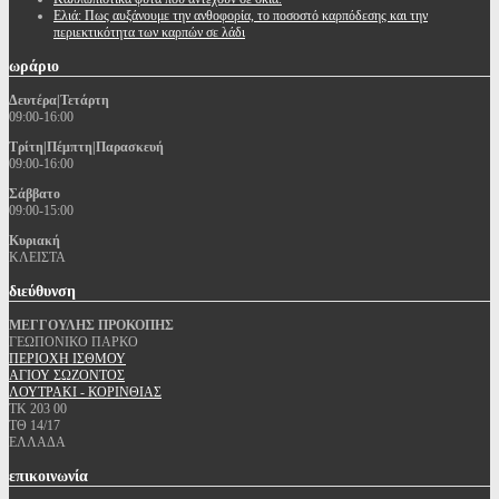
Ελιά: Πως αυξάνουμε την ανθοφορία, το ποσοστό καρπόδεσης και την
περιεκτικότητα των καρπών σε λάδι
ωράριο
Δευτέρα|Τετάρτη
09:00-16:00
Τρίτη|Πέμπτη|Παρασκευή
09:00-16:00
Σάββατο
09:00-15:00
Κυριακή
ΚΛΕΙΣΤΑ
διεύθυνση
ΜΕΓΓΟΥΛΗΣ ΠΡΟΚΟΠΗΣ
ΓΕΩΠΟΝΙΚΟ ΠΑΡΚΟ
ΠΕΡΙΟΧΗ ΙΣΘΜΟΥ
ΑΓΙΟΥ ΣΩΖΟΝΤΟΣ
ΛΟΥΤΡΑΚΙ - ΚΟΡΙΝΘΙΑΣ
ΤΚ 203 00
ΤΘ 14/17
ΕΛΛΑΔΑ
επικοινωνία