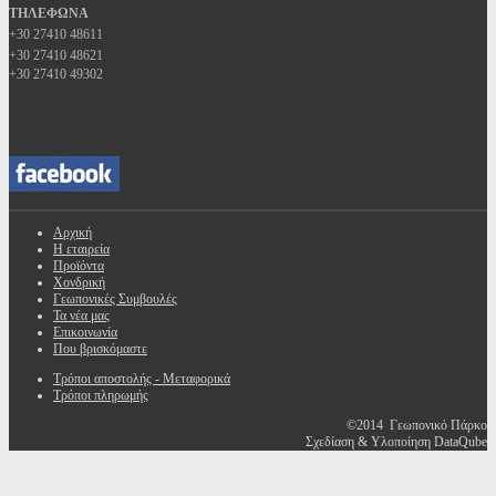
ΤΗΛΕΦΩΝΑ
+30 27410 48611
+30 27410 48621
+30 27410 49302
Αρχική
Η εταιρεία
Προϊόντα
Χονδρική
Γεωπονικές Συμβουλές
Τα νέα μας
Επικοινωνία
Που βρισκόμαστε
Τρόποι αποστολής - Μεταφορικά
Τρόποι πληρωμής
©2014 Γεωπονικό Πάρκο
Σχεδίαση & Υλοποίηση DataQube