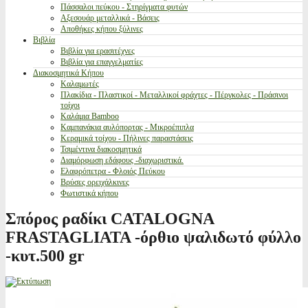
Πάσσαλοι πεύκου - Στηρίγματα φυτών
Αξεσουάρ μεταλλικά - Βάσεις
Αποθήκες κήπου ξύλινες
Βιβλία
Βιβλία για ερασιτέχνες
Βιβλία για επαγγελματίες
Διακοσμητικά Κήπου
Καλαμωτές
Πλακίδια - Πλαστικοί - Μεταλλικοί φράχτες - Πέργκολες - Πράσινοι
τοίχοι
Καλάμια Bamboo
Καμπανάκια αυλόπορτας - Μικροέπιπλα
Κεραμικά τοίχου - Πήλινες παραστάσεις
Τσιμέντινα διακοσμητικά
Διαμόρφωση εδάφους -διαχωριστικά.
Ελαφρόπετρα - Φλοιός Πεύκου
Βρύσες ορειχάλκινες
Φωτιστικά κήπου
Σπόρος ραδίκι CATALOGNA
FRASTAGLIATA -όρθιο ψαλιδωτό φύλλο
-κυτ.500 gr