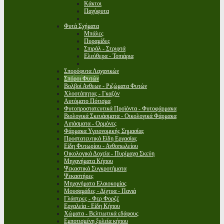
Κάκτοι
Παχύφυτα
Φυτά Σχήματα
Μπάλες
Πυραμίδες
Σπιράλ - Στριφτά
Ελεύθερα - Τοπιάρια
Σπορόφυτα Λαχανικών
Σπόροι Φυτών
Βολβοί Ανθεων - Ριζώματα Φυτών
Χλοοτάπητας - Γκαζόν
Αυτόματο Πότισμα
Φυτοπροστατευτικά Προϊόντα - Φυτοφάρμακα
Βιολογικά Σκευάσματα - Οικολογικά Φάρμακα
Λιπάσματα - Ορμόνες
Φάρμακα Υγειονομικής Σημασίας
Προστατευτικά Είδη Εργασίας
Είδη Φυτωρίου - Ανθοπωλείου
Οικολογικά Δοχεία - Πυρίμαχα Σκεύη
Μηχανήματα Κήπου
Ψεκαστικά Συγκροτήματα
Ψεκαστήρες
Μηχανήματα Ελαιοκομίας
Μουσαμάδες - Δίχτυα - Πανιά
Γλάστρες - Φερ Φορζέ
Εργαλεία - Είδη Κήπου
Χώματα - Βελτιωτικά εδάφους
Εμποτισμένη ξυλεία κήπου