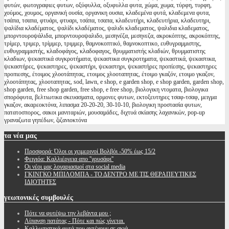
φυτών, φωτογραφιες φυτων, οξύφυλλα, οξυφυλλα φυτα, χώμα, χωμα, τύρφη, τυρφη,
χούμος, χουμος, οργανική ουσία, οργανικη ουσια, κλαδεμένα φυτά, κλαδεμενα φυτα,
τσάπα, τσαπα, φτυάρι, φτυαρι, τσάπα, τσαπα, κλαδευτήρι, κλαδευτήρια, κλαδευτηρι,
ψαλίδια κλαδέματος, ψαλίδι κλαδέματος, ψαλιδι κλαδεματος, ψαλιδια κλαδεματος,
μπορντουροψάλιδα, μπορντουροψαλιδο, μεσηνέζα, μεσηνεζα, ακροκόπτης, ακροκόπτης,
τρίμερ, τριμερ, τρίμμερ, τριμμερ, θαμνοκοπτικό, θαμνοκοπτικο, ευθυγραμμιστης,
ευθυγραμμιστής, κλαδοφάγος, κλαδοφαγος, θρυμματιστής κλαδιών, θρυμματιστης
κλαδιων, ψεκαστικά συγκροτήματα, ψεκαστικα συγκροτηματα, ψεκαστικά, ψεκαστικα,
ψεκαστήρες, ψεκαστηρες, ψεκαστήρι, ψεκαστηρι, ψεκαστήρες προπίεσης, ψεκαστηρες
προπιεσης, έτοιμος χλοοτάπητας, ετοιμος χλοοταπητας, έτοιμο γκαζόν, ετοιμο γκαζον,
χλοοτάπητας, χλοοταπητας, sod, lawn, e shop, e garden shop, e shop garden, garden shop,
shop garden, free shop garden, free shop, e free shop, βιολογικη ντοματα, βιολογικα
σπορόφυτα, βελτιωτικα σκευασματα, ορμονες φυτων, εκτοξευτηρες τσαφ-τσαφ, μειγμα
γκαζον, ακαρεοκτόνα, λιπασμα 20-20-20, 30-10-10, βιολογικη προστασία φυτων,
πατατοσπορος, σακοι μανιταριών, μουσαμάδες, διχτυά σκίασης λαχανικών, pop-up
γραναζωτα γηπέδων, ζιζανιοκτόνα
τα
νέα μας
Προσφορά: Όλοι οι χειμερινοί Βολβόι -50% έως 15/2
Φειγιόα: Καλλιέργεια απο ''χρυσάφι''
Oι νέοι μας λογαριασμοί στα social media
ΓΚΙΝΓΚΟ ΜΠΙΛΟΜΠΑ - ΤΟ ΔΕΝΤΡΟ ΜΕ ΤΙΣ ΘΕΡΑΠΕΥΤΙΚΕΣ
ΙΔΙΟΤΗΤΕΣ
γεωπονικές
συμβουλές
Πότε να φυτέψω την λεβάντα μου ;
Λίπανση πατάτας - Πότε και πώς γίνεται.
Καλλωπιστικά φυτά που αντέχουν σε σκιά.