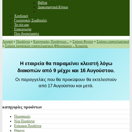
Βιβλία
Διακοσμητικά Κήπου
Χονδρική
Γεωπονικές Συμβουλές
Τα νέα μας
Επικοινωνία
Που βρισκόμαστε
Αρχική
»
Προϊόντα
»
Κατηγορίες Προϊόντων...
»
Σπόροι Φυτών
»
Σπόροι επαγγελματικοί
»
Σπόροι λαχανικών επαγγελματικοί Φθινοπώρου - Χειμώνα.
Η εταιρεία θα παραμείνει κλειστή λόγω
διακοπών από 9 μέχρι και 16 Αυγούστου.
Οι παραγγελίες που θα προκύψουν θα εκτελεστούν
από 17 Αυγούστου και μετά.
κατηγορίες
προιόντων
Προσφορές
Νέα Προϊόντα
Επίκαιρα Προϊόντα
Θάμνοι