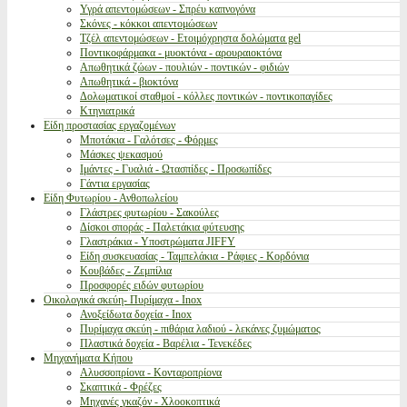
Υγρά απεντομώσεων - Σπρέυ καπνογόνα
Σκόνες - κόκκοι απεντομώσεων
Τζέλ απεντομώσεων - Ετοιμόχρηστα δολώματα gel
Ποντικοφάρμακα - μυοκτόνα - αρουραιοκτόνα
Απωθητικά ζώων - πουλιών - ποντικών - φιδιών
Απωθητικά - βιοκτόνα
Δολωματικοί σταθμοί - κόλλες ποντικών - ποντικοπαγίδες
Κτηνιατρικά
Είδη προστασίας εργαζομένων
Μποτάκια - Γαλότσες - Φόρμες
Μάσκες ψεκασμού
Ιμάντες - Γυαλιά - Ωτασπίδες - Προσωπίδες
Γάντια εργασίας
Είδη Φυτωρίου - Ανθοπωλείου
Γλάστρες φυτωρίου - Σακούλες
Δίσκοι σποράς - Παλετάκια φύτευσης
Γλαστράκια - Υποστρώματα JIFFY
Είδη συσκευασίας - Ταμπελάκια - Ράφιες - Κορδόνια
Κουβάδες - Ζεμπίλια
Προσφορές ειδών φυτωρίου
Οικολογικά σκεύη- Πυρίμαχα - Inox
Ανοξείδωτα δοχεία - Inox
Πυρίμαχα σκεύη - πιθάρια λαδιού - λεκάνες ζυμώματος
Πλαστικά δοχεία - Βαρέλια - Τενεκέδες
Μηχανήματα Κήπου
Αλυσσοπρίονα - Κονταροπρίονα
Σκαπτικά - Φρέζες
Μηχανές γκαζόν - Χλοοκοπτικά