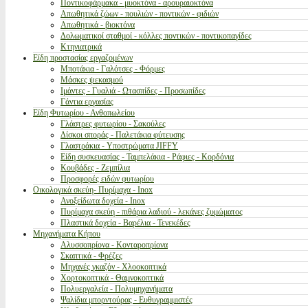
Ποντικοφάρμακα - μυοκτόνα - αρουραιοκτόνα
Απωθητικά ζώων - πουλιών - ποντικών - φιδιών
Απωθητικά - βιοκτόνα
Δολωματικοί σταθμοί - κόλλες ποντικών - ποντικοπαγίδες
Κτηνιατρικά
Είδη προστασίας εργαζομένων
Μποτάκια - Γαλότσες - Φόρμες
Μάσκες ψεκασμού
Ιμάντες - Γυαλιά - Ωτασπίδες - Προσωπίδες
Γάντια εργασίας
Είδη Φυτωρίου - Ανθοπωλείου
Γλάστρες φυτωρίου - Σακούλες
Δίσκοι σποράς - Παλετάκια φύτευσης
Γλαστράκια - Υποστρώματα JIFFY
Είδη συσκευασίας - Ταμπελάκια - Ράφιες - Κορδόνια
Κουβάδες - Ζεμπίλια
Προσφορές ειδών φυτωρίου
Οικολογικά σκεύη- Πυρίμαχα - Inox
Ανοξείδωτα δοχεία - Inox
Πυρίμαχα σκεύη - πιθάρια λαδιού - λεκάνες ζυμώματος
Πλαστικά δοχεία - Βαρέλια - Τενεκέδες
Μηχανήματα Κήπου
Αλυσσοπρίονα - Κονταροπρίονα
Σκαπτικά - Φρέζες
Μηχανές γκαζόν - Χλοοκοπτικά
Χορτοκοπτικά - Θαμνοκοπτικά
Πολυεργαλεία - Πολυμηχανήματα
Ψαλίδια μπορντούρας - Ευθυγραμμιστές