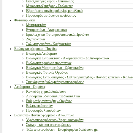
Εκτοξευτήρες νερού - Επιφανείας
Μικροεκτοξευτήρες - Σταλάκτες
Εξαρτήματα συνδεσμολογίας μεταλλικά
Προσφορές αυτόματου ποτίσματος
Φυτοφάρμακα
Μυκητοκτόνα
Εντομοκτόνα - Ακαρεοκτόνα
Ερασιτεχνικά Φυτοπροστατευτικά Προιόντα
Ζιζανιοκτόνα
Σαλιγκαροκτόνα - Κοχλιοκτόνα
Βιολογικά φάρμακα - Παγίδες
Βιολογικά Λιπάσματα
Βιολογικά Εντομοκτόνα - Ακαρεοκτόνα - Σαλιγκαροκτόνα
Βιολογικά προιόντα προστασίας
Βιολογικά Μυκητοκτόνα - Ζιζανιοκτόνα
Βιολογικές Φυτικές Ορμόνες
Βιολογικές Εντομοπαγίδες - Σαλιγκαροπαγίδες - Παγίδες ερπετών - Κόλλε
Σκευάσματα βιολογικά για απεντομώσεις
Λιπάσματα - Ορμόνες
Κοκκώδη χημικά λιπάσματα
Λιπάσματα υδατοδιαλυτά διαφυλλικά
Ρυθμιστές ανάπτυξης - Ορμόνες
Βελτιωτικά φυτών
Προσφορές λιπασμάτων
Βιοκτόνα - Ποντικοφάρμακα - Απωθητικά
Υγρά απεντομώσεων - Σπρέυ καπνογόνα
Σκόνες - κόκκοι απεντομώσεων
Τζέλ απεντομώσεων - Ετοιμόχρηστα δολώματα gel