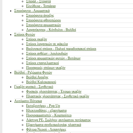
Σπιράλ - Στριφτά
Ελεύθερα - Τοπιάρια
Σπορόφυτα - Αρωματικά
Σπορόφυτα άνοιξης
Σπορόφυτα φθινοπώρου
Σπορόφυτα αρωματικών
Λαχανόκηπος - Κόνδυλοι - Βολβοί
Σπόροι Φυτών
Σπόροι γκαζόν
Σπόροι λαχανικών σε φάκελα
Βιολογικοί σπόροι - Παλιοί παραδοσιακοί σπόροι
Σπόροι ανθέων - λουλουδιών
Σπόροι αρωματικών φυτών - Βοτάνων
Σπόροι επαγγελματικοί
Προσφορές σπόρων γκαζόν
Βολβοί - Ριζώματα Φυτών
Βολβοί Ανοιξης
Βολβοί Καλοκαιριού
Γκαζόν φυσικό - Συνθετικό
Φυσικός χλοοτάπητας - Έτοιμο γκαζόν
Πλαστικός χλοοτάπητας - Συνθετικό γκαζόν
Αυτόματο Πότισμα
Εκτοξευτήρες - Pop Up
Ηλεκτροβάνες - εξαρτήματα
Προγραμματιστές - Κομπιούτερ
Λάστιχα PE- Σωλήνες αυτόματου ποτίσματος
Εξαρτήματα συνδεσμολογίας πλαστικά
Φίλτρα Νερού - Λιπαντήρες