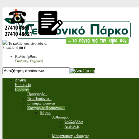
Το καλάθι σας είναι άδειο.
Σύνολο :
0,00 €
Καλώς ήρθατε
Σύνδεση | Εγγραφή
Αρχική
Η εταιρεία
Προϊόντα
Προσφορές...
Νέα Προϊόντα...
Επίκαιρα προϊόντα
Κατηγορίες Προϊόντων...
Θάμνοι
Ανθοφόροι
Φυλλοβόλοι
Αειθαλείς
Μπορντούρας - Φράχτες