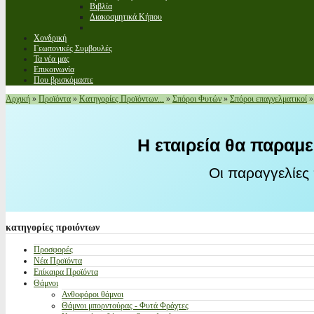
Βιβλία
Διακοσμητικά Κήπου
Χονδρική
Γεωπονικές Συμβουλές
Τα νέα μας
Επικοινωνία
Που βρισκόμαστε
Αρχική
»
Προϊόντα
»
Κατηγορίες Προϊόντων...
»
Σπόροι Φυτών
»
Σπόροι επαγγελματικοί
Η εταιρεία θα παραμε
Οι παραγγελίες
κατηγορίες
προιόντων
Προσφορές
Νέα Προϊόντα
Επίκαιρα Προϊόντα
Θάμνοι
Ανθοφόροι θάμνοι
Θάμνοι μπορντούρας - Φυτά Φράχτες