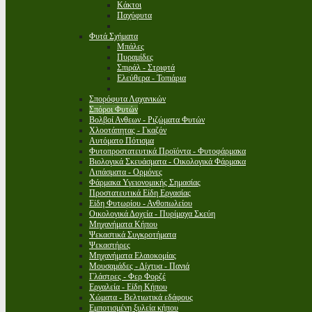
Κάκτοι
Παχύφυτα
Φυτά Σχήματα
Μπάλες
Πυραμίδες
Σπιράλ - Στριφτά
Ελεύθερα - Τοπιάρια
Σπορόφυτα Λαχανικών
Σπόροι Φυτών
Βολβοί Ανθεων - Ριζώματα Φυτών
Χλοοτάπητας - Γκαζόν
Αυτόματο Πότισμα
Φυτοπροστατευτικά Προϊόντα - Φυτοφάρμακα
Βιολογικά Σκευάσματα - Οικολογικά Φάρμακα
Λιπάσματα - Ορμόνες
Φάρμακα Υγειονομικής Σημασίας
Προστατευτικά Είδη Εργασίας
Είδη Φυτωρίου - Ανθοπωλείου
Οικολογικά Δοχεία - Πυρίμαχα Σκεύη
Μηχανήματα Κήπου
Ψεκαστικά Συγκροτήματα
Ψεκαστήρες
Μηχανήματα Ελαιοκομίας
Μουσαμάδες - Δίχτυα - Πανιά
Γλάστρες - Φερ Φορζέ
Εργαλεία - Είδη Κήπου
Χώματα - Βελτιωτικά εδάφους
Εμποτισμένη ξυλεία κήπου