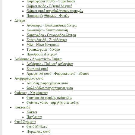
Καρποφόροι θάμνοι - Superfoods
Θάμνοι σκιάς - Οξύφυλλα φυτά
Θάμνοι φυτά παραθαλάσσιων περιοχών
Προσφορές Θάμνων - Φυτών
Δέντρα
Ανθοφόρα - Καλλωπιστικά δέντρα
Κωνοφόρα - Κυπαρισσοειδή
Καρποφόρα - Οπωροφόρα δέντρα
Εσπεριδοειδή - Ξυνόδεντρα
Μίνι - Νάνα δεντράκια
Τροπικά φυτά - δένδρα
Προσφορές Δέντρων
Ανθόφυτα - Αρωματικά - Ετήσια
Ανθόφυτα - Πολυετή ανθοφόρα
Εποχιακά φυτά
Αρωματικά φυτά - Φαρμακευτικά - Βότανα
Αναρριχώμενα φυτά
Αειθαλή αναρριχώμενα φυτά
Φυλλοβόλα αναρριχώμενα φυτά
Φοίνικες - Χαμαίρωπες
Φοινικοειδή υψηλής ανάπτυξης
Φοίνικες νάνοι - χαμηλής ανάπτυξης
Κακτοειδή
Κάκτοι
Παχύφυτα
Φυτά Σχήματα
Φυτά Μπάλες
Πυραμίδες φυτά