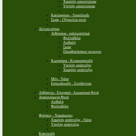
Χαμηλής μπορντούρας
Υψηλής μπορντούρας
Καρποφόροι - Superfoods
Σκιάς - Οξύφυλλα φυτά
Δέντρα κήπου
Ανθοφόρα - καλλωπιστικά
Φυλλοβόλα
Αειθαλή
Σκιάς
Παραθαλάσσιων περιοχών
Κωνοφόρα - Κυπαρισσοειδή
Υψηλής ανάπτυξης
Χαμηλής ανάπτυξης
Μίνι - Νάνα
Εσπεριδοειδή - Ξυνόδεντρα
Ανθόφυτα - Εποχιακά - Αρωματικά Φυτά
Αναρριχώμενα Φυτά
Αειθαλή
Φυλλοβόλα
Φοίνικες - Χαμαίρωπες
Χαμηλής ανάπτυξης - Νάνα
Υψηλής ανάπτυξης
Κακτοειδή