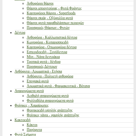
Ανθοφόροι θάμνοι
Θάμνοι μπορντούρας - Φυτά Φράχτες
Καρποφόροι θάμνοι - Superfoods
Θάμνοι σκιάς - Οξύφυλλα φυτά
Θάμνοι φυτά παραθαλάσσιων περιοχών
Προσφορές Θάμνων - Φυτών
Δέντρα
Ανθοφόρα - Καλλωπιστικά δέντρα
Κωνοφόρα - Κυπαρισσοειδή
Καρποφόρα - Οπωροφόρα δέντρα
Εσπεριδοειδή - Ξυνόδεντρα
Μίνι - Νάνα δεντράκια
Τροπικά φυτά - δένδρα
Προσφορές Δέντρων
Ανθόφυτα - Αρωματικά - Ετήσια
Ανθόφυτα - Πολυετή ανθοφόρα
Εποχιακά φυτά
Αρωματικά φυτά - Φαρμακευτικά - Βότανα
Αναρριχώμενα φυτά
Αειθαλή αναρριχώμενα φυτά
Φυλλοβόλα αναρριχώμενα φυτά
Φοίνικες - Χαμαίρωπες
Φοινικοειδή υψηλής ανάπτυξης
Φοίνικες νάνοι - χαμηλής ανάπτυξης
Κακτοειδή
Κάκτοι
Παχύφυτα
Φυτά Σχήματα