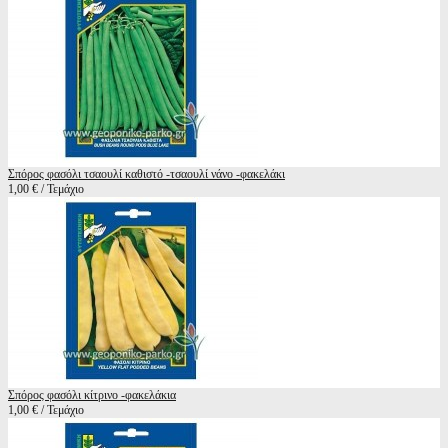
Σπόρος φασόλι τσαουλί καθιστό -τσαουλί νάνο -φακελάκι
1,00 € / Τεμάχιο
Σπόρος φασόλι κίτρινο -φακελάκια
1,00 € / Τεμάχιο