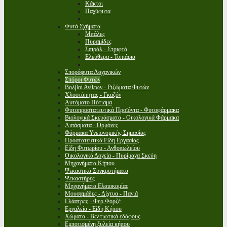
Κάκτοι
Παχύφυτα
Φυτά Σχήματα
Μπάλες
Πυραμίδες
Σπιράλ - Στριφτά
Ελεύθερα - Τοπιάρια
Σπορόφυτα Λαχανικών
Σπόροι Φυτών
Βολβοί Ανθεων - Ριζώματα Φυτών
Χλοοτάπητας - Γκαζόν
Αυτόματο Πότισμα
Φυτοπροστατευτικά Προϊόντα - Φυτοφάρμακα
Βιολογικά Σκευάσματα - Οικολογικά Φάρμακα
Λιπάσματα - Ορμόνες
Φάρμακα Υγειονομικής Σημασίας
Προστατευτικά Είδη Εργασίας
Είδη Φυτωρίου - Ανθοπωλείου
Οικολογικά Δοχεία - Πυρίμαχα Σκεύη
Μηχανήματα Κήπου
Ψεκαστικά Συγκροτήματα
Ψεκαστήρες
Μηχανήματα Ελαιοκομίας
Μουσαμάδες - Δίχτυα - Πανιά
Γλάστρες - Φερ Φορζέ
Εργαλεία - Είδη Κήπου
Χώματα - Βελτιωτικά εδάφους
Εμποτισμένη ξυλεία κήπου