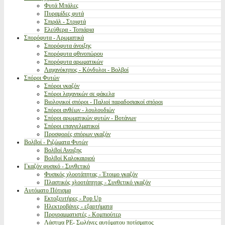
Φυτά Μπάλες
Πυραμίδες φυτά
Σπιράλ - Στριφτά
Ελεύθερα - Τοπιάρια
Σπορόφυτα - Αρωματικά
Σπορόφυτα άνοιξης
Σπορόφυτα φθινοπώρου
Σπορόφυτα αρωματικών
Λαχανόκηπος - Κόνδυλοι - Βολβοί
Σπόροι Φυτών
Σπόροι γκαζόν
Σπόροι λαχανικών σε φάκελα
Βιολογικοί σπόροι - Παλιοί παραδοσιακοί σπόροι
Σπόροι ανθέων - λουλουδιών
Σπόροι αρωματικών φυτών - Βοτάνων
Σπόροι επαγγελματικοί
Προσφορές σπόρων γκαζόν
Βολβοί - Ριζώματα Φυτών
Βολβοί Ανοιξης
Βολβοί Καλοκαιριού
Γκαζόν φυσικό - Συνθετικό
Φυσικός χλοοτάπητας - Έτοιμο γκαζόν
Πλαστικός χλοοτάπητας - Συνθετικό γκαζόν
Αυτόματο Πότισμα
Εκτοξευτήρες - Pop Up
Ηλεκτροβάνες - εξαρτήματα
Προγραμματιστές - Κομπιούτερ
Λάστιχα PE- Σωλήνες αυτόματου ποτίσματος