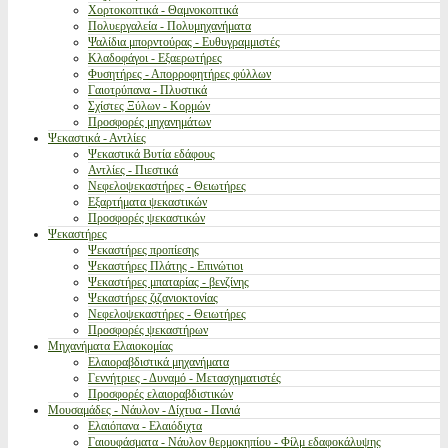
Χορτοκοπτικά - Θαμνοκοπτικά
Πολυεργαλεία - Πολυμηχανήματα
Ψαλίδια μπορντούρας - Ευθυγραμμιστές
Κλαδοφάγοι - Εξαερωτήρες
Φυσητήρες - Απορροφητήρες φύλλων
Γαιοτρύπανα - Πλυστικά
Σχίστες Ξύλων - Κορμών
Προσφορές μηχανημάτων
Ψεκαστικά - Αντλίες
Ψεκαστικά Βυτία εδάφους
Αντλίες - Πιεστικά
Νεφελοψεκαστήρες - Θειωτήρες
Εξαρτήματα ψεκαστικών
Προσφορές ψεκαστικών
Ψεκαστήρες
Ψεκαστήρες προπίεσης
Ψεκαστήρες Πλάτης - Επινώτιοι
Ψεκαστήρες μπαταρίας - βενζίνης
Ψεκαστήρες ζιζανιοκτονίας
Νεφελοψεκαστήρες - Θειωτήρες
Προσφορές ψεκαστήρων
Μηχανήματα Ελαιοκομίας
Ελαιοραβδιστικά μηχανήματα
Γεννήτριες - Δυναμό - Μετασχηματιστές
Προσφορές ελαιοραβδιστικών
Μουσαμάδες - Νάυλον - Δίχτυα - Πανιά
Ελαιόπανα - Ελαιόδιχτα
Γαιουφάσματα - Νάυλον θερμοκηπίου - Φίλμ εδαφοκάλυψης