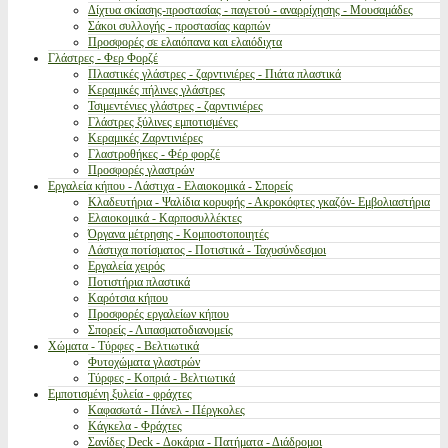
Δίχτυα σκίασης-προστασίας - παγετού - αναρρίχησης - Μουσαμάδες
Σάκοι συλλογής - προστασίας καρπών
Προσφορές σε ελαιόπανα και ελαιόδιχτα
Γλάστρες - Φερ Φορζέ
Πλαστικές γλάστρες - ζαρντινιέρες - Πιάτα πλαστικά
Κεραμικές πήλινες γλάστρες
Τσιμεντένιες γλάστρες - ζαρντινιέρες
Γλάστρες ξύλινες εμποτισμένες
Κεραμικές Ζαρντινιέρες
Γλαστροθήκες - Φέρ φορζέ
Προσφορές γλαστρών
Εργαλεία κήπου - Λάστιχα - Ελαιοκομικά - Σπορείς
Κλαδευτήρια - Ψαλίδια κορυφής - Ακροκόφτες γκαζόν- Εμβολιαστήρια
Ελαιοκομικά - Καρποσυλλέκτες
Όργανα μέτρησης - Κομποστοποιητές
Λάστιχα ποτίσματος - Ποτιστικά - Ταχυσύνδεσμοι
Εργαλεία χειρός
Ποτιστήρια πλαστικά
Καρότσια κήπου
Προσφορές εργαλείων κήπου
Σπορείς - Λιπασματοδιανομείς
Χώματα - Τύρφες - Βελτιωτικά
Φυτοχώματα γλαστρών
Τύρφες - Κοπριά - Βελτιωτικά
Εμποτισμένη ξυλεία - φράχτες
Καφασωτά - Πάνελ - Πέργκολες
Κάγκελα - Φράχτες
Σανίδες Deck - Δοκάρια - Πατήματα - Διάδρομοι