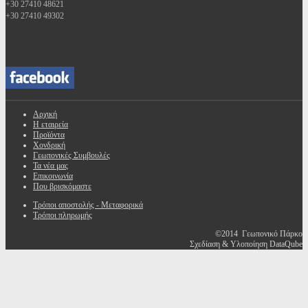
+30 27410 48621
+30 27410 49302
Αρχική
Η εταιρεία
Προϊόντα
Χονδρική
Γεωπονικές Συμβουλές
Τα νέα μας
Επικοινωνία
Που βρισκόμαστε
Τρόποι αποστολής - Μεταφορικά
Τρόποι πληρωμής
©2014 Γεωπονικό Πάρκο
Σχεδίαση & Υλοποίηση DataQube