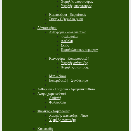
Χαμηλής μπορντούρας
Υψηλής μπορντούρας
Καρποφόροι - Superfoods
Σκιάς - Οξύφυλλα φυτά
Δέντρα κήπου
Ανθοφόρα - καλλωπιστικά
Φυλλοβόλα
Αειθαλή
Σκιάς
Παραθαλάσσιων περιοχών
Κωνοφόρα - Κυπαρισσοειδή
Υψηλής ανάπτυξης
Χαμηλής ανάπτυξης
Μίνι - Νάνα
Εσπεριδοειδή - Ξυνόδεντρα
Ανθόφυτα - Εποχιακά - Αρωματικά Φυτά
Αναρριχώμενα Φυτά
Αειθαλή
Φυλλοβόλα
Φοίνικες - Χαμαίρωπες
Χαμηλής ανάπτυξης - Νάνα
Υψηλής ανάπτυξης
Κακτοειδή