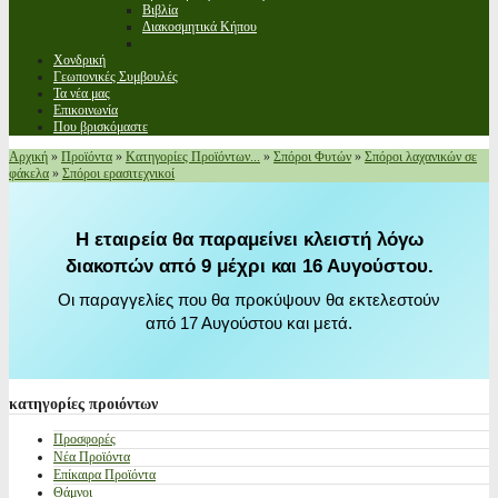
Βιβλία
Διακοσμητικά Κήπου
Χονδρική
Γεωπονικές Συμβουλές
Τα νέα μας
Επικοινωνία
Που βρισκόμαστε
Αρχική
»
Προϊόντα
»
Κατηγορίες Προϊόντων...
»
Σπόροι Φυτών
»
Σπόροι λαχανικών σε
φάκελα
»
Σπόροι ερασιτεχνικοί
Η εταιρεία θα παραμείνει κλειστή λόγω
διακοπών από 9 μέχρι και 16 Αυγούστου.
Οι παραγγελίες που θα προκύψουν θα εκτελεστούν
από 17 Αυγούστου και μετά.
κατηγορίες
προιόντων
Προσφορές
Νέα Προϊόντα
Επίκαιρα Προϊόντα
Θάμνοι