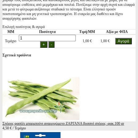
χωράφι τους ανοιξιάτικους και καλοκαιρινούς μήνες και σκεπάζονται με χώμα, για να
αποφύγουμε επιθέσεις από μερμήγκια και πουλιά. Ποτίζουμε στην αρχή συχνά και ελαφρά
και μετά το φύτρωμα αυξάνουμε σταδιακά το πότισμα. Είναι ελληνικό προιόν
ποιστοποιημένο και μη γενετικά τροποποιημένο. Η εταιρεία μας διαθέτει και δίχτυ
αναρρίχησης φασολιών.
Επιλογή ποσότητας & αγορά
ΜΜ
Ποσότητα
Τιμή/ΜΜ
Αξία με ΦΠΑ
Τεμάχιο
1,00 €
1,00 €
Σχετικά προϊόντα
Σπόρος φασόλι μπαρμπούνι αναρριχώμενο ΖΑΡΓΑΝΑ βυσσινί σπόρος -φακ.100 gr
4,50 € / Τεμάχιο