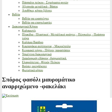
Πάσσαλοι πεύκου - Στηρίγματα φυτών
Αξεσουάρ μεταλλικά - Βάσεις
Αποθήκες κήπου ξύλινες
Βιβλία
Βιβλία για ερασιτέχνες
Βιβλία για επαγγελματίες
Διακοσμητικά Κήπου
Καλαμωτές
Πλακίδια - Πλαστικοί - Μεταλλικοί φράχτες - Πέργκολες - Πράσινοι
τοίχοι
Καλάμια Bamboo
Καμπανάκια αυλόπορτας - Μικροέπιπλα
Κεραμικά τοίχου - Πήλινες παραστάσεις
Τσιμέντινα διακοσμητικά
Διαμόρφωση εδάφους -διαχωριστικά.
Ελαφρόπετρα - Φλοιός Πεύκου
Βρύσες ορειχάλκινες
Φωτιστικά κήπου
Σπόρος φασόλι μαυρομάτικο
αναρριχώμενο -φακελάκι