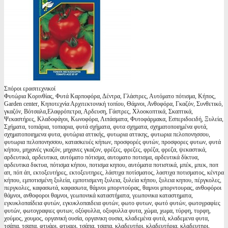
Σπόροι ερασιτεχνικοί
Φυτώρια Κορινθίας, Φυτά Καρποφόρα, Δέντρα, Γλάστρες, Αυτόματο πότισμα, Κήπος,
Garden center, Κηποτεχνία Αρχιτεκτονική τοπίου, Θάμνοι, Ανθοφόρα, Γκαζόν, Συνθετικό,
γκαζόν, Βότσαλα,Ελαφρόπετρα, Αρδευση, Γάστρες, Χλοοκοπτικά, Σκαπτικά,
Ψεκαστήρες, Κλαδοφάγοι, Κωνοφόρα, Λιπάσματα, Φυτοφάρμακα, Εσπεριδοειδή, Ξυλεία,
Σχήματα, τοπιάρια, τοπιαρια, φυτά σχήματα, φυτα σχηματα, σχηματοποιημένα φυτά,
σχηματοποιημενα φυτα, φυτώρια αττικής, φυτωρια αττικης, φυτωρια πελοπονησσου,
φυτωρια πελοπονησσου, κατασκευές κήπων, προσφορές φυτών, προσφορες φυτων, φυτά
κήπου, μηχανές γκαζόν, μηχανες γκαζον, φρέζες, φρεζες, φρέζα, φρεζα, ψεκαστικά,
αρδευτικά, αρδευτικα, αυτόματο πότισμα, αυτοματο ποτισμα, αρδευτικά δίκτυα,
αρδευτικα δικτυα, πότισμα κήπου, ποτισμα κηπου, αυτόματα ποτιστικά, μπέκ, μπεκ, ποπ
απ, πόπ άπ, εκτοξευτήρες, εκτοξευτηρες, λάστιχα ποτίσματος, λαστιχα ποτισματος, κέντρα
κήπου, εμποτισμένη ξυλεία, εμποτισμενη ξυλεια, ξυλεία κήπου, ξυλεια κηπου, πέργκολες,
περγκολες, καφασωτά, καφασωτα, θάμνοι μπορντούρας, θαμνοι μπορντουρας, ανθοφόροι
θάμνοι, ανθοφοροι θαμνοι, γεωπονικά καταστήματα, γεωπονικα καταστηματα,
εγκυκλοπαίδεια φυτών, εγκυκλοπαιδεια φυτών, φωτο φυτων, φωτό φυτών, φωτογραφίες
φυτών, φωτογραφιες φυτων, οξύφυλλα, οξυφυλλα φυτα, χώμα, χωμα, τύρφη, τυρφη,
χούμος, χουμος, οργανική ουσία, οργανικη ουσια, κλαδεμένα φυτά, κλαδεμενα φυτα,
τσάπα, τσαπα, φτυάρι, φτυαρι, τσάπα, τσαπα, κλαδευτήρι, κλαδευτήρια, κλαδευτηρι,