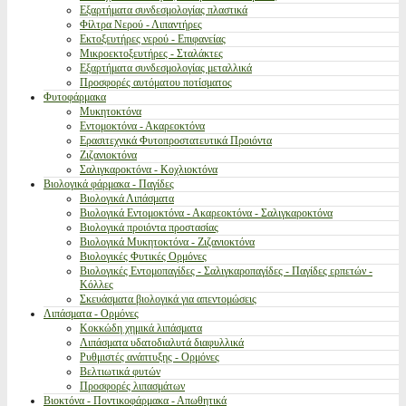
Εξαρτήματα συνδεσμολογίας πλαστικά
Φίλτρα Νερού - Λιπαντήρες
Εκτοξευτήρες νερού - Επιφανείας
Μικροεκτοξευτήρες - Σταλάκτες
Εξαρτήματα συνδεσμολογίας μεταλλικά
Προσφορές αυτόματου ποτίσματος
Φυτοφάρμακα
Μυκητοκτόνα
Εντομοκτόνα - Ακαρεοκτόνα
Ερασιτεχνικά Φυτοπροστατευτικά Προιόντα
Ζιζανιοκτόνα
Σαλιγκαροκτόνα - Κοχλιοκτόνα
Βιολογικά φάρμακα - Παγίδες
Βιολογικά Λιπάσματα
Βιολογικά Εντομοκτόνα - Ακαρεοκτόνα - Σαλιγκαροκτόνα
Βιολογικά προιόντα προστασίας
Βιολογικά Μυκητοκτόνα - Ζιζανιοκτόνα
Βιολογικές Φυτικές Ορμόνες
Βιολογικές Εντομοπαγίδες - Σαλιγκαροπαγίδες - Παγίδες ερπετών -
Κόλλες
Σκευάσματα βιολογικά για απεντομώσεις
Λιπάσματα - Ορμόνες
Κοκκώδη χημικά λιπάσματα
Λιπάσματα υδατοδιαλυτά διαφυλλικά
Ρυθμιστές ανάπτυξης - Ορμόνες
Βελτιωτικά φυτών
Προσφορές λιπασμάτων
Βιοκτόνα - Ποντικοφάρμακα - Απωθητικά