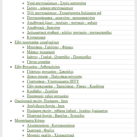
Υγρά απεντομώσεων - Σπρέυ καπνογόνα
Σκόνες - κόκκοι απεντομώσεων
Τζέλ απεντομώσεων - Ετοιμόχρηστα δολώματα gel
Ποντικοφάρμακα - μυοκτόνα - αρουραιοκτόνα
Απωθητικά ζώων - πουλιών - ποντικών - φιδιών
Απωθητικά - βιοκτόνα
Δολωματικοί σταθμοί - κόλλες ποντικών - ποντικοπαγίδες
Κτηνιατρικά
Είδη προστασίας εργαζομένων
Μποτάκια - Γαλότσες - Φόρμες
Μάσκες ψεκασμού
Ιμάντες - Γυαλιά - Ωτασπίδες - Προσωπίδες
Γάντια εργασίας
Είδη Φυτωρίου - Ανθοπωλείου
Γλάστρες φυτωρίου - Σακούλες
Δίσκοι σποράς - Παλετάκια φύτευσης
Γλαστράκια - Υποστρώματα JIFFY
Είδη συσκευασίας - Ταμπελάκια - Ράφιες - Κορδόνια
Κουβάδες - Ζεμπίλια
Προσφορές ειδών φυτωρίου
Οικολογικά σκεύη- Πυρίμαχα - Inox
Ανοξείδωτα δοχεία - Inox
Πυρίμαχα σκεύη - πιθάρια λαδιού - λεκάνες ζυμώματος
Πλαστικά δοχεία - Βαρέλια - Τενεκέδες
Μηχανήματα Κήπου
Αλυσσοπρίονα - Κονταροπρίονα
Σκαπτικά - Φρέζες
Μηχανές γκαζόν - Χλοοκοπτικά