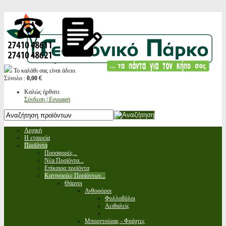
Το καλάθι σας είναι άδειο.
Σύνολο :
0,00 €
Καλώς ήρθατε
Σύνδεση | Εγγραφή
Αρχική
Η εταιρεία
Προϊόντα
Προσφορές...
Νέα Προϊόντα...
Επίκαιρα προϊόντα
Κατηγορίες Προϊόντων...
Θάμνοι
Ανθοφόροι
Φυλλοβόλοι
Αειθαλείς
Μπορντούρας - Φράχτες