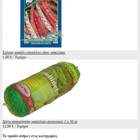
Σπόρος φασόλι μπορλότο νάνο -φακελάκι
1,00 € / Τεμάχιο
Δίχτυ αναρρίχησης φασολιών-αγγουριών 2 x 10 m
12,00 € / Τεμάχιο
Το προϊόν ανήκει στις κατηγορίες