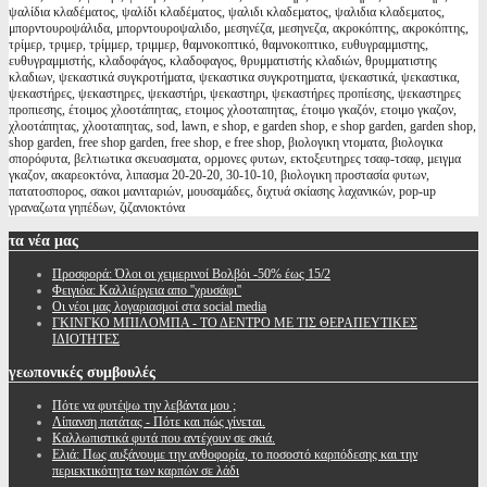
ψαλίδια κλαδέματος, ψαλίδι κλαδέματος, ψαλιδι κλαδεματος, ψαλιδια κλαδεματος,
μπορντουροψάλιδα, μπορντουροψαλιδο, μεσηνέζα, μεσηνεζα, ακροκόπτης, ακροκόπτης,
τρίμερ, τριμερ, τρίμμερ, τριμμερ, θαμνοκοπτικό, θαμνοκοπτικο, ευθυγραμμιστης,
ευθυγραμμιστής, κλαδοφάγος, κλαδοφαγος, θρυμματιστής κλαδιών, θρυμματιστης
κλαδιων, ψεκαστικά συγκροτήματα, ψεκαστικα συγκροτηματα, ψεκαστικά, ψεκαστικα,
ψεκαστήρες, ψεκαστηρες, ψεκαστήρι, ψεκαστηρι, ψεκαστήρες προπίεσης, ψεκαστηρες
προπιεσης, έτοιμος χλοοτάπητας, ετοιμος χλοοταπητας, έτοιμο γκαζόν, ετοιμο γκαζον,
χλοοτάπητας, χλοοταπητας, sod, lawn, e shop, e garden shop, e shop garden, garden shop,
shop garden, free shop garden, free shop, e free shop, βιολογικη ντοματα, βιολογικα
σπορόφυτα, βελτιωτικα σκευασματα, ορμονες φυτων, εκτοξευτηρες τσαφ-τσαφ, μειγμα
γκαζον, ακαρεοκτόνα, λιπασμα 20-20-20, 30-10-10, βιολογικη προστασία φυτων,
πατατοσπορος, σακοι μανιταριών, μουσαμάδες, διχτυά σκίασης λαχανικών, pop-up
γραναζωτα γηπέδων, ζιζανιοκτόνα
τα
νέα μας
Προσφορά: Όλοι οι χειμερινοί Βολβόι -50% έως 15/2
Φειγιόα: Καλλιέργεια απο ''χρυσάφι''
Oι νέοι μας λογαριασμοί στα social media
ΓΚΙΝΓΚΟ ΜΠΙΛΟΜΠΑ - ΤΟ ΔΕΝΤΡΟ ΜΕ ΤΙΣ ΘΕΡΑΠΕΥΤΙΚΕΣ
ΙΔΙΟΤΗΤΕΣ
γεωπονικές
συμβουλές
Πότε να φυτέψω την λεβάντα μου ;
Λίπανση πατάτας - Πότε και πώς γίνεται.
Καλλωπιστικά φυτά που αντέχουν σε σκιά.
Ελιά: Πως αυξάνουμε την ανθοφορία, το ποσοστό καρπόδεσης και την
περιεκτικότητα των καρπών σε λάδι