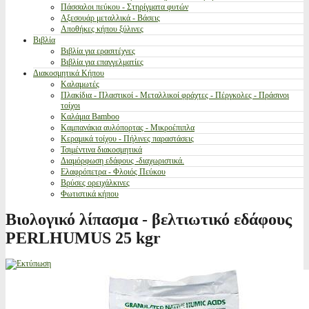
Πάσσαλοι πεύκου - Στηρίγματα φυτών
Αξεσουάρ μεταλλικά - Βάσεις
Αποθήκες κήπου ξύλινες
Βιβλία
Βιβλία για ερασιτέχνες
Βιβλία για επαγγελματίες
Διακοσμητικά Κήπου
Καλαμωτές
Πλακίδια - Πλαστικοί - Μεταλλικοί φράχτες - Πέργκολες - Πράσινοι
τοίχοι
Καλάμια Bamboo
Καμπανάκια αυλόπορτας - Μικροέπιπλα
Κεραμικά τοίχου - Πήλινες παραστάσεις
Τσιμέντινα διακοσμητικά
Διαμόρφωση εδάφους -διαχωριστικά.
Ελαφρόπετρα - Φλοιός Πεύκου
Βρύσες ορειχάλκινες
Φωτιστικά κήπου
Βιολογικό λίπασμα - βελτιωτικό εδάφους
PERLHUMUS 25 kgr