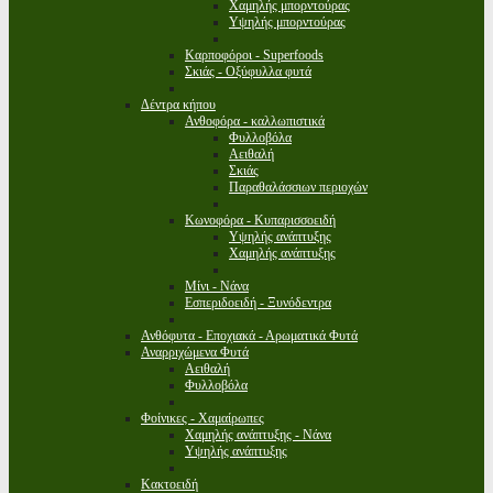
Χαμηλής μπορντούρας
Υψηλής μπορντούρας
Καρποφόροι - Superfoods
Σκιάς - Οξύφυλλα φυτά
Δέντρα κήπου
Ανθοφόρα - καλλωπιστικά
Φυλλοβόλα
Αειθαλή
Σκιάς
Παραθαλάσσιων περιοχών
Κωνοφόρα - Κυπαρισσοειδή
Υψηλής ανάπτυξης
Χαμηλής ανάπτυξης
Μίνι - Νάνα
Εσπεριδοειδή - Ξυνόδεντρα
Ανθόφυτα - Εποχιακά - Αρωματικά Φυτά
Αναρριχώμενα Φυτά
Αειθαλή
Φυλλοβόλα
Φοίνικες - Χαμαίρωπες
Χαμηλής ανάπτυξης - Νάνα
Υψηλής ανάπτυξης
Κακτοειδή