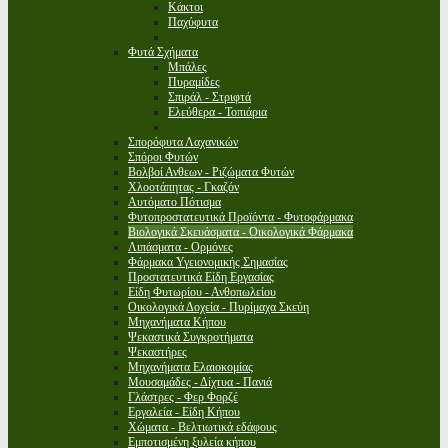
Κάκτοι
Παχύφυτα
Φυτά Σχήματα
Μπάλες
Πυραμίδες
Σπιράλ - Στριφτά
Ελεύθερα - Τοπιάρια
Σπορόφυτα Λαχανικών
Σπόροι Φυτών
Βολβοί Ανθεων - Ριζώματα Φυτών
Χλοοτάπητας - Γκαζόν
Αυτόματο Πότισμα
Φυτοπροστατευτικά Προϊόντα - Φυτοφάρμακα
Βιολογικά Σκευάσματα - Οικολογικά Φάρμακα
Λιπάσματα - Ορμόνες
Φάρμακα Υγειονομικής Σημασίας
Προστατευτικά Είδη Εργασίας
Είδη Φυτωρίου - Ανθοπωλείου
Οικολογικά Δοχεία - Πυρίμαχα Σκεύη
Μηχανήματα Κήπου
Ψεκαστικά Συγκροτήματα
Ψεκαστήρες
Μηχανήματα Ελαιοκομίας
Μουσαμάδες - Δίχτυα - Πανιά
Γλάστρες - Φερ Φορζέ
Εργαλεία - Είδη Κήπου
Χώματα - Βελτιωτικά εδάφους
Εμποτισμένη ξυλεία κήπου