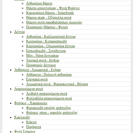
Ανθοφόροι θάμνοι
Θάμνοι μπορντούρας - Φυτά Φράχτες
Καρποφόροι θάμνοι - Superfoods
Θάμνοι σκιάς - Οξύφυλλα φυτά
Θάμνοι φυτά παραθαλάσσιων περιοχών
Προσφορές Θάμνων - Φυτών
Δέντρα
Ανθοφόρα - Καλλωπιστικά δέντρα
Κωνοφόρα - Κυπαρισσοειδή
Καρποφόρα - Οπωροφόρα δέντρα
Εσπεριδοειδή - Ξυνόδεντρα
Μίνι - Νάνα δεντράκια
Τροπικά φυτά - δένδρα
Προσφορές Δέντρων
Ανθόφυτα - Αρωματικά - Ετήσια
Ανθόφυτα - Πολυετή ανθοφόρα
Εποχιακά φυτά
Αρωματικά φυτά - Φαρμακευτικά - Βότανα
Αναρριχώμενα φυτά
Αειθαλή αναρριχώμενα φυτά
Φυλλοβόλα αναρριχώμενα φυτά
Φοίνικες - Χαμαίρωπες
Φοινικοειδή υψηλής ανάπτυξης
Φοίνικες νάνοι - χαμηλής ανάπτυξης
Κακτοειδή
Κάκτοι
Παχύφυτα
Φυτά Σχήματα