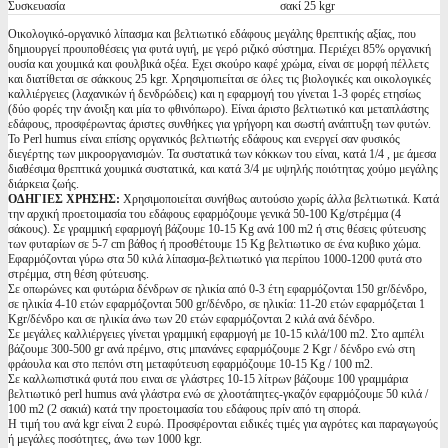
Συσκευασία
σακί 25 kgr
Οικολογικό-οργανικό λίπασμα και βελτιωτικό εδάφους μεγάλης θρεπτικής αξίας, που
δημιουργεί προυποθέσεις για φυτά υγιή, με γερό ριζικό σύστημα. Περιέχει 85% οργανική
ουσία και χουμικά και φουλβικά οξέα. Εχει σκούρο καφέ χρώμα, είναι σε μορφή πέλλετς
και διατίθεται σε σάκκους 25 kgr. Χρησιμοπιείται σε όλες τις βιολογικές και οικολογικές
καλλιέργειες (λαχανικών ή δενδρώδεις) και η εφαρμογή του γίνεται 1-3 φορές ετησίως
(δύο φορές την άνοιξη και μία το φθινόπωρο). Είναι άριστο βελτιωτικό και μεταπλάστης
εδάφους, προσφέρωντας άριστες συνθήκες για γρήγορη και σωστή ανάπτυξη των φυτών.
Το Perl humus είναι επίσης οργανικός βελτιωτής εδάφους και ενεργεί σαν φυσικός
διεγέρτης των μικροοργανισμών. Τα συστατικά των κόκκων του είναι, κατά 1/4 , με άμεσα
διαθέσιμα θρεπτικά χουμικά συστατικά, και κατά 3/4 με υψηλής ποιότητας χούμο μεγάλης
διάρκεια ζωής.
ΟΔΗΓΙΕΣ ΧΡΗΣΗΣ:
Χρησιμοποιείται συνήθως αυτούσιο χωρίς άλλα βελτιωτικά. Κατά
την αρχική προετοιμασία του εδάφους εφαρμόζουμε γενικά 50-100 Kg/στρέμμα (4
σάκους). Σε γραμμική εφαρμογή βάζουμε 10-15 Kg ανά 100 m2 ή στις θέσεις φύτευσης
των φυταρίων σε 5-7 cm βάθος ή προσθέτουμε 15 Kg βελτιωτικο σε ένα κυβικο χώμα.
Εφαρμόζονται γύρω στα 50 κιλά λίπασμα-βελτιωτικό για περίπου 1000-1200 φυτά στο
στρέμμα, στη θέση φύτευσης.
Σε οπωρώνες και φυτώρια δένδρων σε ηλικία από 0-3 έτη εφαρμόζονται 150 gr/δένδρο,
σε ηλικία 4-10 ετών εφαρμόζονται 500 gr/δένδρο, σε ηλικία: 11-20 ετών εφαρμόζεται 1
Kgr/δένδρο και σε ηλικία άνω των 20 ετών εφαρμόζονται 2 κιλά ανά δένδρο.
Σε μεγάλες καλλιέργειες γίνεται γραμμική εφαρμογή με 10-15 κιλά/100 m2. Στο αμπέλι
βάζουμε 300-500 gr ανά πρέμνο, στις μπανάνες εφαρμόζουμε 2 Kgr / δένδρο ενώ στη
φράουλα και στο πεπόνι στη μεταφύτευση εφαρμόζουμε 10-15 Kg / 100 m2.
Σε καλλωπιστικά φυτά που ειναι σε γλάστρες 10-15 λίτρων βάζουμε 100 γραμμάρια
βελτιωτικό perl humus ανά γλάστρα ενώ σε χλοοτάπητες-γκαζόν εφαρμόζουμε 50 κιλά /
100 m2 (2 σακιά) κατά την προετοιμασία του εδάφους πρίν από τη σπορά.
Η τιμή του ανά kgr είναι 2 ευρώ. Προσφέρονται ειδικές τιμές για αγρότες και παραγωγούς
ή μεγάλες ποσότητες, άνω των 1000 kgr.