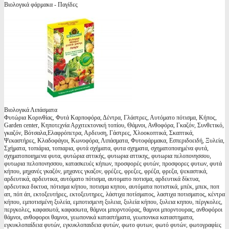
Βιολογικά φάρμακα - Παγίδες
Βιολογικά Λιπάσματα
Φυτώρια Κορινθίας, Φυτά Καρποφόρα, Δέντρα, Γλάστρες, Αυτόματο πότισμα, Κήπος,
Garden center, Κηποτεχνία Αρχιτεκτονική τοπίου, Θάμνοι, Ανθοφόρα, Γκαζόν, Συνθετικό,
γκαζόν, Βότσαλα,Ελαφρόπετρα, Αρδευση, Γάστρες, Χλοοκοπτικά, Σκαπτικά,
Ψεκαστήρες, Κλαδοφάγοι, Κωνοφόρα, Λιπάσματα, Φυτοφάρμακα, Εσπεριδοειδή, Ξυλεία,
Σχήματα, τοπιάρια, τοπιαρια, φυτά σχήματα, φυτα σχηματα, σχηματοποιημένα φυτά,
σχηματοποιημενα φυτα, φυτώρια αττικής, φυτωρια αττικης, φυτωρια πελοπονησσου,
φυτωρια πελοπονησσου, κατασκευές κήπων, προσφορές φυτών, προσφορες φυτων, φυτά
κήπου, μηχανές γκαζόν, μηχανες γκαζον, φρέζες, φρεζες, φρέζα, φρεζα, ψεκαστικά,
αρδευτικά, αρδευτικα, αυτόματο πότισμα, αυτοματο ποτισμα, αρδευτικά δίκτυα,
αρδευτικα δικτυα, πότισμα κήπου, ποτισμα κηπου, αυτόματα ποτιστικά, μπέκ, μπεκ, ποπ
απ, πόπ άπ, εκτοξευτήρες, εκτοξευτηρες, λάστιχα ποτίσματος, λαστιχα ποτισματος, κέντρα
κήπου, εμποτισμένη ξυλεία, εμποτισμενη ξυλεια, ξυλεία κήπου, ξυλεια κηπου, πέργκολες,
περγκολες, καφασωτά, καφασωτα, θάμνοι μπορντούρας, θαμνοι μπορντουρας, ανθοφόροι
θάμνοι, ανθοφοροι θαμνοι, γεωπονικά καταστήματα, γεωπονικα καταστηματα,
εγκυκλοπαίδεια φυτών, εγκυκλοπαιδεια φυτών, φωτο φυτων, φωτό φυτών, φωτογραφίες