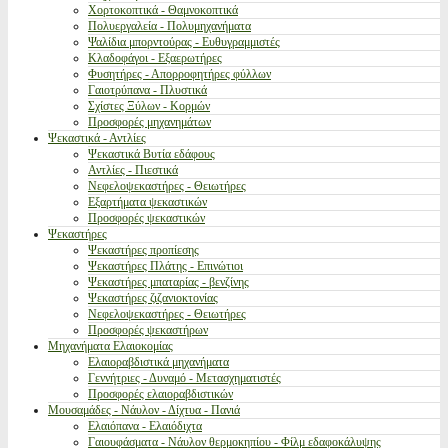
Χορτοκοπτικά - Θαμνοκοπτικά
Πολυεργαλεία - Πολυμηχανήματα
Ψαλίδια μπορντούρας - Ευθυγραμμιστές
Κλαδοφάγοι - Εξαερωτήρες
Φυσητήρες - Απορροφητήρες φύλλων
Γαιοτρύπανα - Πλυστικά
Σχίστες Ξύλων - Κορμών
Προσφορές μηχανημάτων
Ψεκαστικά - Αντλίες
Ψεκαστικά Βυτία εδάφους
Αντλίες - Πιεστικά
Νεφελοψεκαστήρες - Θειωτήρες
Εξαρτήματα ψεκαστικών
Προσφορές ψεκαστικών
Ψεκαστήρες
Ψεκαστήρες προπίεσης
Ψεκαστήρες Πλάτης - Επινώτιοι
Ψεκαστήρες μπαταρίας - βενζίνης
Ψεκαστήρες ζιζανιοκτονίας
Νεφελοψεκαστήρες - Θειωτήρες
Προσφορές ψεκαστήρων
Μηχανήματα Ελαιοκομίας
Ελαιοραβδιστικά μηχανήματα
Γεννήτριες - Δυναμό - Μετασχηματιστές
Προσφορές ελαιοραβδιστικών
Μουσαμάδες - Νάυλον - Δίχτυα - Πανιά
Ελαιόπανα - Ελαιόδιχτα
Γαιουφάσματα - Νάυλον θερμοκηπίου - Φίλμ εδαφοκάλυψης