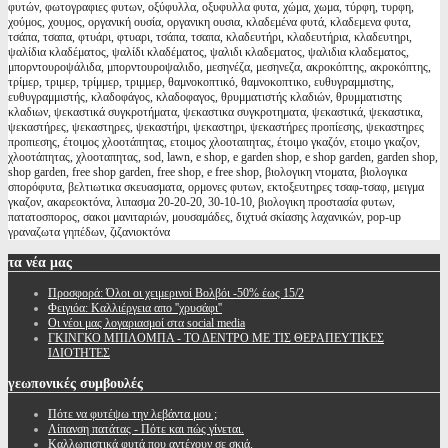
φυτών, φωτογραφιες φυτων, οξύφυλλα, οξυφυλλα φυτα, χώμα, χωμα, τύρφη, τυρφη,
χούμος, χουμος, οργανική ουσία, οργανικη ουσια, κλαδεμένα φυτά, κλαδεμενα φυτα,
τσάπα, τσαπα, φτυάρι, φτυαρι, τσάπα, τσαπα, κλαδευτήρι, κλαδευτήρια, κλαδευτηρι,
ψαλίδια κλαδέματος, ψαλίδι κλαδέματος, ψαλιδι κλαδεματος, ψαλιδια κλαδεματος,
μπορντουροψάλιδα, μπορντουροψαλιδο, μεσηνέζα, μεσηνεζα, ακροκόπτης, ακροκόπτης,
τρίμερ, τριμερ, τρίμμερ, τριμμερ, θαμνοκοπτικό, θαμνοκοπτικο, ευθυγραμμιστης,
ευθυγραμμιστής, κλαδοφάγος, κλαδοφαγος, θρυμματιστής κλαδιών, θρυμματιστης
κλαδιων, ψεκαστικά συγκροτήματα, ψεκαστικα συγκροτηματα, ψεκαστικά, ψεκαστικα,
ψεκαστήρες, ψεκαστηρες, ψεκαστήρι, ψεκαστηρι, ψεκαστήρες προπίεσης, ψεκαστηρες
προπιεσης, έτοιμος χλοοτάπητας, ετοιμος χλοοταπητας, έτοιμο γκαζόν, ετοιμο γκαζον,
χλοοτάπητας, χλοοταπητας, sod, lawn, e shop, e garden shop, e shop garden, garden shop,
shop garden, free shop garden, free shop, e free shop, βιολογικη ντοματα, βιολογικα
σπορόφυτα, βελτιωτικα σκευασματα, ορμονες φυτων, εκτοξευτηρες τσαφ-τσαφ, μειγμα
γκαζον, ακαρεοκτόνα, λιπασμα 20-20-20, 30-10-10, βιολογικη προστασία φυτων,
πατατοσπορος, σακοι μανιταριών, μουσαμάδες, διχτυά σκίασης λαχανικών, pop-up
γραναζωτα γηπέδων, ζιζανιοκτόνα
τα
νέα μας
Προσφορά: Όλοι οι χειμερινοί Βολβόι -50% έως 15/2
Φειγιόα: Καλλιέργεια απο ''χρυσάφι''
Oι νέοι μας λογαριασμοί στα social media
ΓΚΙΝΓΚΟ ΜΠΙΛΟΜΠΑ - ΤΟ ΔΕΝΤΡΟ ΜΕ ΤΙΣ ΘΕΡΑΠΕΥΤΙΚΕΣ
ΙΔΙΟΤΗΤΕΣ
γεωπονικές
συμβουλές
Πότε να φυτέψω την λεβάντα μου ;
Λίπανση πατάτας - Πότε και πώς γίνεται.
Καλλωπιστικά φυτά που αντέχουν σε σκιά.