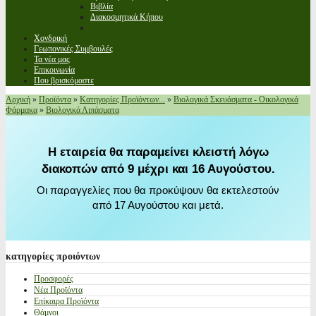
Βιβλία
Διακοσμητικά Κήπου
Χονδρική
Γεωπονικές Συμβουλές
Τα νέα μας
Επικοινωνία
Που βρισκόμαστε
Αρχική
»
Προϊόντα
»
Κατηγορίες Προϊόντων...
»
Βιολογικά Σκευάσματα - Οικολογικά
Φάρμακα
»
Βιολογικά Λιπάσματα
Η εταιρεία θα παραμείνει κλειστή λόγω
διακοπών από 9 μέχρι και 16 Αυγούστου.
Οι παραγγελίες που θα προκύψουν θα εκτελεστούν
από 17 Αυγούστου και μετά.
κατηγορίες
προιόντων
Προσφορές
Νέα Προϊόντα
Επίκαιρα Προϊόντα
Θάμνοι