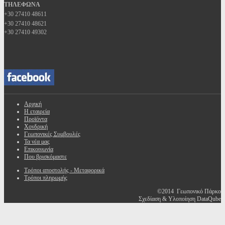
ΤΗΛΕΦΩΝΑ
+30 27410 48611
+30 27410 48621
+30 27410 49302
Αρχική
Η εταιρεία
Προϊόντα
Χονδρική
Γεωπονικές Συμβουλές
Τα νέα μας
Επικοινωνία
Που βρισκόμαστε
Τρόποι αποστολής - Μεταφορικά
Τρόποι πληρωμής
©2014 Γεωπονικό Πάρκο
Σχεδίαση & Υλοποίηση DataQube