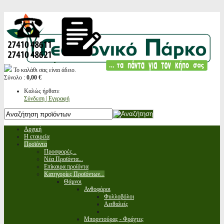
Το καλάθι σας είναι άδειο.
Σύνολο :
0,00 €
Καλώς ήρθατε
Σύνδεση | Εγγραφή
Αρχική
Η εταιρεία
Προϊόντα
Προσφορές...
Νέα Προϊόντα...
Επίκαιρα προϊόντα
Κατηγορίες Προϊόντων...
Θάμνοι
Ανθοφόροι
Φυλλοβόλοι
Αειθαλείς
Μπορντούρας - Φράχτες