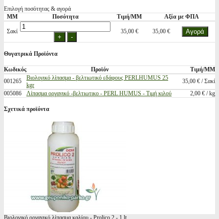
Επιλογή ποσότητας & αγορά
ΜΜ
Ποσότητα
Τιμή/ΜΜ
Αξία με ΦΠΑ
Σακί
35,00 €
35,00 €
Θυγατρικά Προϊόντα
Κωδικός
Προϊόν
Τιμή/ΜΜ
Βιολογικό λίπασμα - βελτιωτικό εδάφους PERLHUMUS 25
001265
35,00 € / Σακί
kgr
005086
Λίπασμα οργανικό -βελτιωτικο - PERL HUMUS - Τιμή κιλού
2,00 € / kg
Σχετικά προϊόντα
Βιολογικό οργανικό λίπασμα καλίου - Prolico 2 - 1 lt