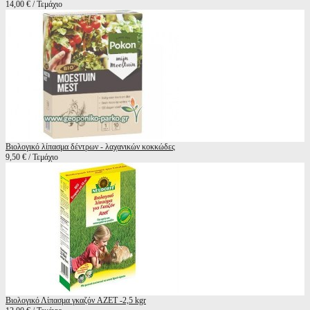
14,00 € / Τεμάχιο
Βιολογικό λίπασμα δέντρων - λαχανικών κοκκώδες
9,50 € / Τεμάχιο
Βιολογικό Λίπασμα γκαζόν AZET -2,5 kgr