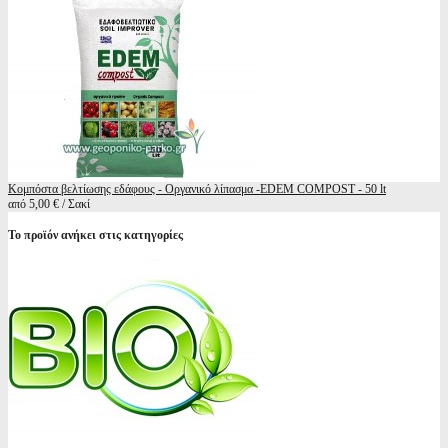
Κομπόστα βελτίωσης εδάφους - Οργανικό λίπασμα -EDEM COMPOST - 50 lt
από 5,00 € / Σακί
Το προϊόν ανήκει στις κατηγορίες