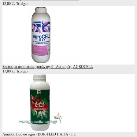
12,00 € / Τεμάχιο
Σκεύασμα προστασίας φυτών υγρό - Αντιστρές | AGROCELL
17,00 € / Τεμάχιο
Λίπασμα Βορίου υγρό - BOR-FEED HAIFA - 1 lt