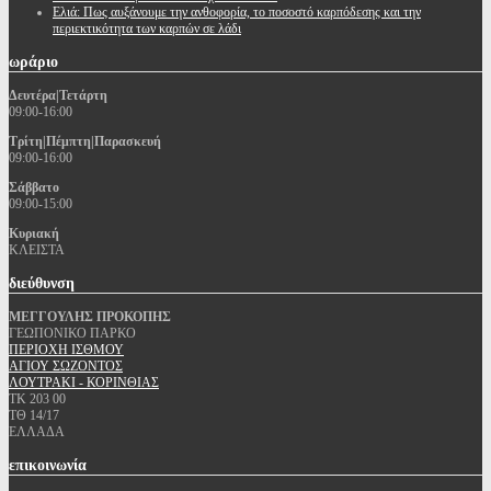
Ελιά: Πως αυξάνουμε την ανθοφορία, το ποσοστό καρπόδεσης και την
περιεκτικότητα των καρπών σε λάδι
ωράριο
Δευτέρα|Τετάρτη
09:00-16:00
Τρίτη|Πέμπτη|Παρασκευή
09:00-16:00
Σάββατο
09:00-15:00
Κυριακή
ΚΛΕΙΣΤΑ
διεύθυνση
ΜΕΓΓΟΥΛΗΣ ΠΡΟΚΟΠΗΣ
ΓΕΩΠΟΝΙΚΟ ΠΑΡΚΟ
ΠΕΡΙΟΧΗ ΙΣΘΜΟΥ
ΑΓΙΟΥ ΣΩΖΟΝΤΟΣ
ΛΟΥΤΡΑΚΙ - ΚΟΡΙΝΘΙΑΣ
ΤΚ 203 00
ΤΘ 14/17
ΕΛΛΑΔΑ
επικοινωνία