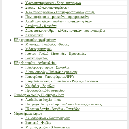
Υγρά απεντομώσεων - Σπρέυ καπνογόνα
Σκόνες - κόκκοι απεντομώσεων
Τζέλ απεντομώσεων - Ετοιμόχρηστα δολώματα gel
Ποντικοφάρμακα - μυοκτόνα - αρουραιοκτόνα
Απωθητικά ζώων - πουλιών - ποντικών - φιδιών
Απωθητικά - βιοκτόνα
Δολωματικοί σταθμοί - κόλλες ποντικών - ποντικοπαγίδες
Κτηνιατρικά
Είδη προστασίας εργαζομένων
Μποτάκια - Γαλότσες - Φόρμες
Μάσκες ψεκασμού
Ιμάντες - Γυαλιά - Ωτασπίδες - Προσωπίδες
Γάντια εργασίας
Είδη Φυτωρίου - Ανθοπωλείου
Γλάστρες φυτωρίου - Σακούλες
Δίσκοι σποράς - Παλετάκια φύτευσης
Γλαστράκια - Υποστρώματα JIFFY
Είδη συσκευασίας - Ταμπελάκια - Ράφιες - Κορδόνια
Κουβάδες - Ζεμπίλια
Προσφορές ειδών φυτωρίου
Οικολογικά σκεύη- Πυρίμαχα - Inox
Ανοξείδωτα δοχεία - Inox
Πυρίμαχα σκεύη - πιθάρια λαδιού - λεκάνες ζυμώματος
Πλαστικά δοχεία - Βαρέλια - Τενεκέδες
Μηχανήματα Κήπου
Αλυσσοπρίονα - Κονταροπρίονα
Σκαπτικά - Φρέζες
Μηχανές γκαζόν - Χλοοκοπτικά