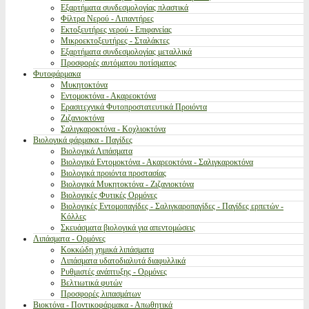
Εξαρτήματα συνδεσμολογίας πλαστικά
Φίλτρα Νερού - Λιπαντήρες
Εκτοξευτήρες νερού - Επιφανείας
Μικροεκτοξευτήρες - Σταλάκτες
Εξαρτήματα συνδεσμολογίας μεταλλικά
Προσφορές αυτόματου ποτίσματος
Φυτοφάρμακα
Μυκητοκτόνα
Εντομοκτόνα - Ακαρεοκτόνα
Ερασιτεχνικά Φυτοπροστατευτικά Προιόντα
Ζιζανιοκτόνα
Σαλιγκαροκτόνα - Κοχλιοκτόνα
Βιολογικά φάρμακα - Παγίδες
Βιολογικά Λιπάσματα
Βιολογικά Εντομοκτόνα - Ακαρεοκτόνα - Σαλιγκαροκτόνα
Βιολογικά προιόντα προστασίας
Βιολογικά Μυκητοκτόνα - Ζιζανιοκτόνα
Βιολογικές Φυτικές Ορμόνες
Βιολογικές Εντομοπαγίδες - Σαλιγκαροπαγίδες - Παγίδες ερπετών -
Κόλλες
Σκευάσματα βιολογικά για απεντομώσεις
Λιπάσματα - Ορμόνες
Κοκκώδη χημικά λιπάσματα
Λιπάσματα υδατοδιαλυτά διαφυλλικά
Ρυθμιστές ανάπτυξης - Ορμόνες
Βελτιωτικά φυτών
Προσφορές λιπασμάτων
Βιοκτόνα - Ποντικοφάρμακα - Απωθητικά