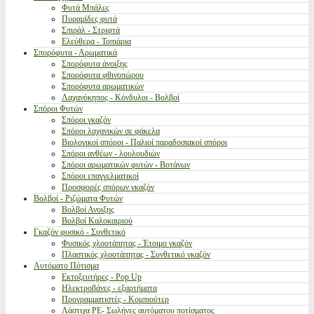
Φυτά Μπάλες
Πυραμίδες φυτά
Σπιράλ - Στριφτά
Ελεύθερα - Τοπιάρια
Σπορόφυτα - Αρωματικά
Σπορόφυτα άνοιξης
Σπορόφυτα φθινοπώρου
Σπορόφυτα αρωματικών
Λαχανόκηπος - Κόνδυλοι - Βολβοί
Σπόροι Φυτών
Σπόροι γκαζόν
Σπόροι λαχανικών σε φάκελα
Βιολογικοί σπόροι - Παλιοί παραδοσιακοί σπόροι
Σπόροι ανθέων - λουλουδιών
Σπόροι αρωματικών φυτών - Βοτάνων
Σπόροι επαγγελματικοί
Προσφορές σπόρων γκαζόν
Βολβοί - Ριζώματα Φυτών
Βολβοί Ανοιξης
Βολβοί Καλοκαιριού
Γκαζόν φυσικό - Συνθετικό
Φυσικός χλοοτάπητας - Έτοιμο γκαζόν
Πλαστικός χλοοτάπητας - Συνθετικό γκαζόν
Αυτόματο Πότισμα
Εκτοξευτήρες - Pop Up
Ηλεκτροβάνες - εξαρτήματα
Προγραμματιστές - Κομπιούτερ
Λάστιχα PE- Σωλήνες αυτόματου ποτίσματος