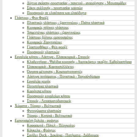
Δίχτυα σκίασης-προστασίας - παγετού - αναρρίχησης - Μουσαμάδες
Σάκοι συλλογής - προστασίας καρπών
Προσφορές σε ελαιόπανα και ελαιόδιχτα
Γλάστρες - Φερ Φορζέ
Πλαστικές γλάστρες - ζαρντινιέρες - Πιάτα πλαστικά
Κεραμικές πήλινες γλάστρες
Τσιμεντένιες γλάστρες - ζαρντινιέρες
Γλάστρες ξύλινες εμποτισμένες
Κεραμικές Ζαρντινιέρες
Γλαστροθήκες - Φέρ φορζέ
Προσφορές γλαστρών
Εργαλεία κήπου - Λάστιχα - Ελαιοκομικά - Σπορείς
Κλαδευτήρια - Ψαλίδια κορυφής - Ακροκόφτες γκαζόν- Εμβολιαστήρια
Ελαιοκομικά - Καρποσυλλέκτες
Όργανα μέτρησης - Κομποστοποιητές
Λάστιχα ποτίσματος - Ποτιστικά - Ταχυσύνδεσμοι
Εργαλεία χειρός
Ποτιστήρια πλαστικά
Καρότσια κήπου
Προσφορές εργαλείων κήπου
Σπορείς - Λιπασματοδιανομείς
Χώματα - Τύρφες - Βελτιωτικά
Φυτοχώματα γλαστρών
Τύρφες - Κοπριά - Βελτιωτικά
Εμποτισμένη ξυλεία - φράχτες
Καφασωτά - Πάνελ - Πέργκολες
Κάγκελα - Φράχτες
Σανίδες Deck - Δοκάρια - Πατήματα - Διάδρομοι