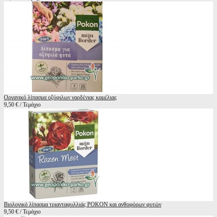
Οργανικό λίπασμα οξύφιλων γαρδένιας καμέλιας
9,50 € / Τεμάχιο
Βιολογικό λίπασμα τριανταφυλλιάς POKON και ανθοφόρων φυτών
9,50 € / Τεμάχιο