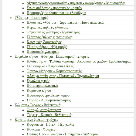
Δίχτυα σκίασης-προστασίας - παγετού - αναρρίχησης - Μουσαμάδες
Σάκοι συλλογής - προστασίας καρπών
Προσφορές σε ελαιόπανα και ελαιόδιχτα
Γλάστρες - Φερ Φορζέ
Πλαστικές γλάστρες - ζαρντινιέρες - Πιάτα πλαστικά
Κεραμικές πήλινες γλάστρες
Τσιμεντένιες γλάστρες - ζαρντινιέρες
Γλάστρες ξύλινες εμποτισμένες
Κεραμικές Ζαρντινιέρες
Γλαστροθήκες - Φέρ φορζέ
Προσφορές γλαστρών
Εργαλεία κήπου - Λάστιχα - Ελαιοκομικά - Σπορείς
Κλαδευτήρια - Ψαλίδια κορυφής - Ακροκόφτες γκαζόν- Εμβολιαστήρια
Ελαιοκομικά - Καρποσυλλέκτες
Όργανα μέτρησης - Κομποστοποιητές
Λάστιχα ποτίσματος - Ποτιστικά - Ταχυσύνδεσμοι
Εργαλεία χειρός
Ποτιστήρια πλαστικά
Καρότσια κήπου
Προσφορές εργαλείων κήπου
Σπορείς - Λιπασματοδιανομείς
Χώματα - Τύρφες - Βελτιωτικά
Φυτοχώματα γλαστρών
Τύρφες - Κοπριά - Βελτιωτικά
Εμποτισμένη ξυλεία - φράχτες
Καφασωτά - Πάνελ - Πέργκολες
Κάγκελα - Φράχτες
Σανίδες Deck - Δοκάρια - Πατήματα - Διάδρομοι