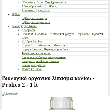
Πάσσαλοι πεύκου - Στηρίγματα φυτών
Αξεσουάρ μεταλλικά - Βάσεις
Αποθήκες κήπου ξύλινες
Βιβλία
Βιβλία για ερασιτέχνες
Βιβλία για επαγγελματίες
Διακοσμητικά Κήπου
Καλαμωτές
Πλακίδια - Πλαστικοί - Μεταλλικοί φράχτες - Πέργκολες - Πράσινοι
τοίχοι
Καλάμια Bamboo
Καμπανάκια αυλόπορτας - Μικροέπιπλα
Κεραμικά τοίχου - Πήλινες παραστάσεις
Τσιμέντινα διακοσμητικά
Διαμόρφωση εδάφους -διαχωριστικά.
Ελαφρόπετρα - Φλοιός Πεύκου
Βρύσες ορειχάλκινες
Φωτιστικά κήπου
Βιολογικό οργανικό λίπασμα καλίου -
Prolico 2 - 1 lt