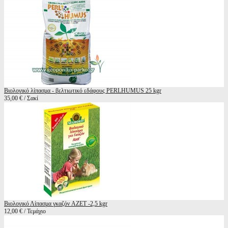
Βιολογικό λίπασμα - βελτιωτικό εδάφους PERLHUMUS 25 kgr
35,00 € / Σακί
Βιολογικό Λίπασμα γκαζόν AZET -2,5 kgr
12,00 € / Τεμάχιο