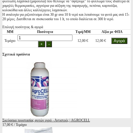
φυλλώδη λαχανικά (μαρούλια) που θέλουμε να "σφίξουμε" το φύλλωμα τους ιδιαίτερα σε
χαμηλές θερμοκρασίες, αγγούρια για αύξηση της παραγωγής, πεπόνια, καρπούζια,
κολοκύθια και άλλες καλλιέργειες λαχανικών.
Η αναλογία για ριζοπότισμα είναι 30 gr ανα 10 lt νερό και λιπαίνουμε τα φυτά μας ανά 15-
20 μέρες. Διατίθεται σε συσκευασία του 1 lt, το οποίο διαλύεται σε 300 lt νερό.
Επιλογή ποσότητας & αγορά
ΜΜ
Ποσότητα
Τιμή/ΜΜ
Αξία με ΦΠΑ
Τεμάχιο
12,00 €
12,00 €
Σχετικά προϊόντα
Σκεύασμα προστασίας φυτών υγρό - Αντιστρές | AGROCELL
17,00 € / Τεμάχιο