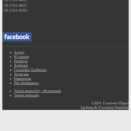
+30 27410 48611
+30 27410 48621
+30 27410 49302
Αρχική
Η εταιρεία
Προϊόντα
Χονδρική
Γεωπονικές Συμβουλές
Τα νέα μας
Επικοινωνία
Που βρισκόμαστε
Τρόποι αποστολής - Μεταφορικά
Τρόποι πληρωμής
©2014 Γεωπονικό Πάρκο
Σχεδίαση & Υλοποίηση DataQube