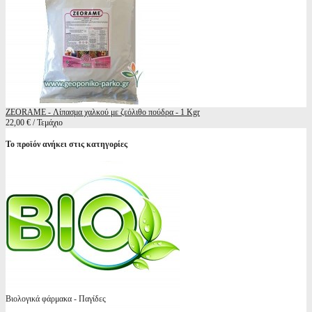
ZEORAME - Λίπασμα χαλκού με ζεόλιθο πούδρα - 1 Kgr
22,00 € / Τεμάχιο
Το προϊόν ανήκει στις κατηγορίες
Βιολογικά φάρμακα - Παγίδες