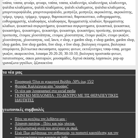
τσάπα, τσαπα, φτυάρι, φτυαρι, τσάπα, τσαπα, κλαδευτήρι, κλαδευτήρια, κλαδευτηρι,
ψαλίδια κλαδέματος, ψαλίδι κλαδέματος, ψαλιδι κλαδεματος, ψαλιδια κλαδεματος,
μπορντουροψάλιδα, μπορντουροψαλιδο, μεσηνέζα, μεσηνεζα, ακροκόπτης, ακροκόπτης,
τρίμερ, τριμερ, τρίμμερ, τριμμερ, θαμνοκοπτικό, θαμνοκοπτικο, ευθυγραμμιστης,
ευθυγραμμιστής, κλαδοφάγος, κλαδοφαγος, θρυμματιστής κλαδιών, θρυμματιστης
κλαδιων, ψεκαστικά συγκροτήματα, ψεκαστικα συγκροτηματα, ψεκαστικά, ψεκαστικα,
ψεκαστήρες, ψεκαστηρες, ψεκαστήρι, ψεκαστηρι, ψεκαστήρες προπίεσης, ψεκαστηρες
προπιεσης, έτοιμος χλοοτάπητας, ετοιμος χλοοταπητας, έτοιμο γκαζόν, ετοιμο γκαζον,
χλοοτάπητας, χλοοταπητας, sod, lawn, e shop, e garden shop, e shop garden, garden shop,
shop garden, free shop garden, free shop, e free shop, βιολογικη ντοματα, βιολογικα
σπορόφυτα, βελτιωτικα σκευασματα, ορμονες φυτων, εκτοξευτηρες τσαφ-τσαφ, μειγμα
γκαζον, ακαρεοκτόνα, λιπασμα 20-20-20, 30-10-10, βιολογικη προστασία φυτων,
πατατοσπορος, σακοι μανιταριών, μουσαμάδες, διχτυά σκίασης λαχανικών, pop-up
γραναζωτα γηπέδων, ζιζανιοκτόνα
τα
νέα μας
Προσφορά: Όλοι οι χειμερινοί Βολβόι -50% έως 15/2
Φειγιόα: Καλλιέργεια απο ''χρυσάφι''
Oι νέοι μας λογαριασμοί στα social media
ΓΚΙΝΓΚΟ ΜΠΙΛΟΜΠΑ - ΤΟ ΔΕΝΤΡΟ ΜΕ ΤΙΣ ΘΕΡΑΠΕΥΤΙΚΕΣ
ΙΔΙΟΤΗΤΕΣ
γεωπονικές
συμβουλές
Πότε να φυτέψω την λεβάντα μου ;
Λίπανση πατάτας - Πότε και πώς γίνεται.
Καλλωπιστικά φυτά που αντέχουν σε σκιά.
Ελιά: Πως αυξάνουμε την ανθοφορία, το ποσοστό καρπόδεσης και την
περιεκτικότητα των καρπών σε λάδι