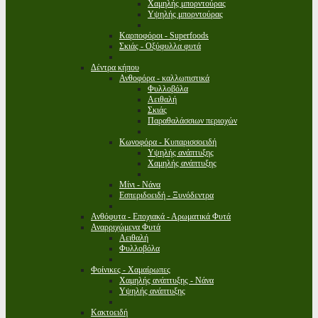
Χαμηλής μπορντούρας
Υψηλής μπορντούρας
Καρποφόροι - Superfoods
Σκιάς - Οξύφυλλα φυτά
Δέντρα κήπου
Ανθοφόρα - καλλωπιστικά
Φυλλοβόλα
Αειθαλή
Σκιάς
Παραθαλάσσιων περιοχών
Κωνοφόρα - Κυπαρισσοειδή
Υψηλής ανάπτυξης
Χαμηλής ανάπτυξης
Μίνι - Νάνα
Εσπεριδοειδή - Ξυνόδεντρα
Ανθόφυτα - Εποχιακά - Αρωματικά Φυτά
Αναρριχώμενα Φυτά
Αειθαλή
Φυλλοβόλα
Φοίνικες - Χαμαίρωπες
Χαμηλής ανάπτυξης - Νάνα
Υψηλής ανάπτυξης
Κακτοειδή