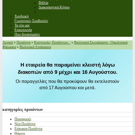
Βιβλία
Διακοσμητικά Κήπου
Χονδρική
Γεωπονικές Συμβουλές
Τα νέα μας
Επικοινωνία
Που βρισκόμαστε
Αρχική
»
Προϊόντα
»
Κατηγορίες Προϊόντων...
»
Βιολογικά Σκευάσματα - Οικολογικά
Φάρμακα
»
Βιολογικά Λιπάσματα
Η εταιρεία θα παραμείνει κλειστή λόγω
διακοπών από 9 μέχρι και 16 Αυγούστου.
Οι παραγγελίες που θα προκύψουν θα εκτελεστούν
από 17 Αυγούστου και μετά.
κατηγορίες
προιόντων
Προσφορές
Νέα Προϊόντα
Επίκαιρα Προϊόντα
Θάμνοι