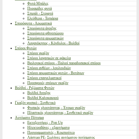
Φυτά Μπάλες
Πυραμίδες φυτά
Σπιράλ - Στριφτά
Ελεύθερα - Τοπιάρια
Σπορόφυτα - Αρωματικά
Σπορόφυτα άνοιξης
Σπορόφυτα φθινοπώρου
Σπορόφυτα αρωματικών
Λαχανόκηπος - Κόνδυλοι - Βολβοί
Σπόροι Φυτών
Σπόροι γκαζόν
Σπόροι λαχανικών σε φάκελα
Βιολογικοί σπόροι - Παλιοί παραδοσιακοί σπόροι
Σπόροι ανθέων - λουλουδιών
Σπόροι αρωματικών φυτών - Βοτάνων
Σπόροι επαγγελματικοί
Προσφορές σπόρων γκαζόν
Βολβοί - Ριζώματα Φυτών
Βολβοί Ανοιξης
Βολβοί Καλοκαιριού
Γκαζόν φυσικό - Συνθετικό
Φυσικός χλοοτάπητας - Έτοιμο γκαζόν
Πλαστικός χλοοτάπητας - Συνθετικό γκαζόν
Αυτόματο Πότισμα
Εκτοξευτήρες - Pop Up
Ηλεκτροβάνες - εξαρτήματα
Προγραμματιστές - Κομπιούτερ
Λάστιχα PE- Σωλήνες αυτόματου ποτίσματος