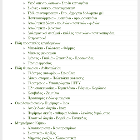
Υγρά απεντομώσεων - Σπρέυ καπνογόνα
Σκόνες - κόκκοι απεντομώσεων
Τζέλ απεντομώσεων - Ετοιμόχρηστα δολώματα gel
Ποντικοφάρμακα - μυοκτόνα - αρουραιοκτόνα
Απωθητικά ζώων - πουλιών - ποντικών - φιδιών
Απωθητικά - βιοκτόνα
Δολωματικοί σταθμοί - κόλλες ποντικών - ποντικοπαγίδες
Κτηνιατρικά
Είδη προστασίας εργαζομένων
Μποτάκια - Γαλότσες - Φόρμες
Μάσκες ψεκασμού
Ιμάντες - Γυαλιά - Ωτασπίδες - Προσωπίδες
Γάντια εργασίας
Είδη Φυτωρίου - Ανθοπωλείου
Γλάστρες φυτωρίου - Σακούλες
Δίσκοι σποράς - Παλετάκια φύτευσης
Γλαστράκια - Υποστρώματα JIFFY
Είδη συσκευασίας - Ταμπελάκια - Ράφιες - Κορδόνια
Κουβάδες - Ζεμπίλια
Προσφορές ειδών φυτωρίου
Οικολογικά σκεύη- Πυρίμαχα - Inox
Ανοξείδωτα δοχεία - Inox
Πυρίμαχα σκεύη - πιθάρια λαδιού - λεκάνες ζυμώματος
Πλαστικά δοχεία - Βαρέλια - Τενεκέδες
Μηχανήματα Κήπου
Αλυσσοπρίονα - Κονταροπρίονα
Σκαπτικά - Φρέζες
Μηχανές γκαζόν - Χλοοκοπτικά