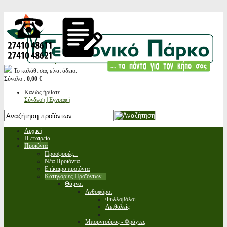
Το καλάθι σας είναι άδειο.
Σύνολο :
0,00 €
Καλώς ήρθατε
Σύνδεση | Εγγραφή
Αρχική
Η εταιρεία
Προϊόντα
Προσφορές...
Νέα Προϊόντα...
Επίκαιρα προϊόντα
Κατηγορίες Προϊόντων...
Θάμνοι
Ανθοφόροι
Φυλλοβόλοι
Αειθαλείς
Μπορντούρας - Φράχτες