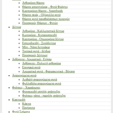
Ανθοφόροι θάμνοι
Θάμνοι μπορντούρας - Φυτά Φράχτες
Καρποφόροι θάμνοι - Superfoods
Θάμνοι σκιάς - Οξύφυλλα φυτά
Θάμνοι φυτά παραθαλάσσιων περιοχών
Προσφορές Θάμνων - Φυτών
Δέντρα
Ανθοφόρα - Καλλωπιστικά δέντρα
Κωνοφόρα - Κυπαρισσοειδή
Καρποφόρα - Οπωροφόρα δέντρα
Εσπεριδοειδή - Ξυνόδεντρα
Μίνι - Νάνα δεντράκια
Τροπικά φυτά - δένδρα
Προσφορές Δέντρων
Ανθόφυτα - Αρωματικά - Ετήσια
Ανθόφυτα - Πολυετή ανθοφόρα
Εποχιακά φυτά
Αρωματικά φυτά - Φαρμακευτικά - Βότανα
Αναρριχώμενα φυτά
Αειθαλή αναρριχώμενα φυτά
Φυλλοβόλα αναρριχώμενα φυτά
Φοίνικες - Χαμαίρωπες
Φοινικοειδή υψηλής ανάπτυξης
Φοίνικες νάνοι - χαμηλής ανάπτυξης
Κακτοειδή
Κάκτοι
Παχύφυτα
Φυτά Σχήματα