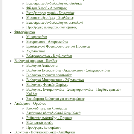
Εξαρτήματα συνδεσμολογίας πλαστικά
Φίλτρα Νερού - Λιπαντήρες
Εκτοξευτήρες νερού - Επιφανείας
Μικροεκτοξευτήρες - Σταλάκτες
Εξαρτήματα συνδεσμολογίας μεταλλικά
Προσφορές αυτόματου ποτίσματος
Φυτοφάρμακα
Μυκητοκτόνα
Εντομοκτόνα - Ακαρεοκτόνα
Ερασιτεχνικά Φυτοπροστατευτικά Προιόντα
Ζιζανιοκτόνα
Σαλιγκαροκτόνα - Κοχλιοκτόνα
Βιολογικά φάρμακα - Παγίδες
Βιολογικά Λιπάσματα
Βιολογικά Εντομοκτόνα - Ακαρεοκτόνα - Σαλιγκαροκτόνα
Βιολογικά προιόντα προστασίας
Βιολογικά Μυκητοκτόνα - Ζιζανιοκτόνα
Βιολογικές Φυτικές Ορμόνες
Βιολογικές Εντομοπαγίδες - Σαλιγκαροπαγίδες - Παγίδες ερπετών -
Κόλλες
Σκευάσματα βιολογικά για απεντομώσεις
Λιπάσματα - Ορμόνες
Κοκκώδη χημικά λιπάσματα
Λιπάσματα υδατοδιαλυτά διαφυλλικά
Ρυθμιστές ανάπτυξης - Ορμόνες
Βελτιωτικά φυτών
Προσφορές λιπασμάτων
Βιοκτόνα - Ποντικοφάρμακα - Απωθητικά