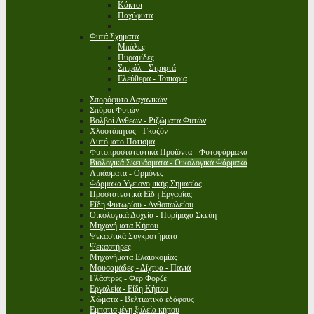
Κάκτοι
Παχύφυτα
Φυτά Σχήματα
Μπάλες
Πυραμίδες
Σπιράλ - Στριφτά
Ελεύθερα - Τοπιάρια
Σπορόφυτα Λαχανικών
Σπόροι Φυτών
Βολβοί Ανθεων - Ριζώματα Φυτών
Χλοοτάπητας - Γκαζόν
Αυτόματο Πότισμα
Φυτοπροστατευτικά Προϊόντα - Φυτοφάρμακα
Βιολογικά Σκευάσματα - Οικολογικά Φάρμακα
Λιπάσματα - Ορμόνες
Φάρμακα Υγειονομικής Σημασίας
Προστατευτικά Είδη Εργασίας
Είδη Φυτωρίου - Ανθοπωλείου
Οικολογικά Δοχεία - Πυρίμαχα Σκεύη
Μηχανήματα Κήπου
Ψεκαστικά Συγκροτήματα
Ψεκαστήρες
Μηχανήματα Ελαιοκομίας
Μουσαμάδες - Δίχτυα - Πανιά
Γλάστρες - Φερ Φορζέ
Εργαλεία - Είδη Κήπου
Χώματα - Βελτιωτικά εδάφους
Εμποτισμένη ξυλεία κήπου