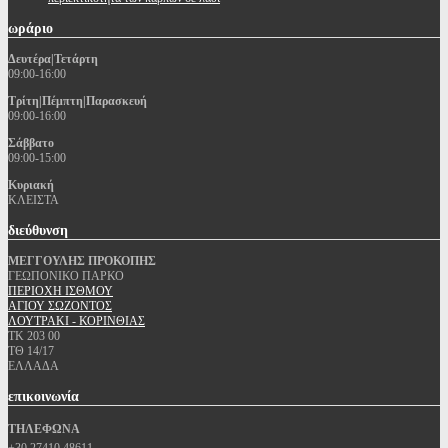
ωράριο
Δευτέρα|Τετάρτη
09:00-16:00
Τρίτη|Πέμπτη|Παρασκευή
09:00-16:00
Σάββατο
09:00-15:00
Κυριακή
ΚΛΕΙΣΤΑ
διεύθυνση
ΜΕΓΓΟΥΛΗΣ ΠΡΟΚΟΠΗΣ
ΓΕΩΠΟΝΙΚΟ ΠΑΡΚΟ
ΠΕΡΙΟΧΗ ΙΣΘΜΟΥ
ΑΓΙΟΥ ΣΩΖΟΝΤΟΣ
ΛΟΥΤΡΑΚΙ - ΚΟΡΙΝΘΙΑΣ
ΤΚ 203 00
ΤΘ 14/17
ΕΛΛΑΔΑ
επικοινωνία
ΤΗΛΕΦΩΝΑ