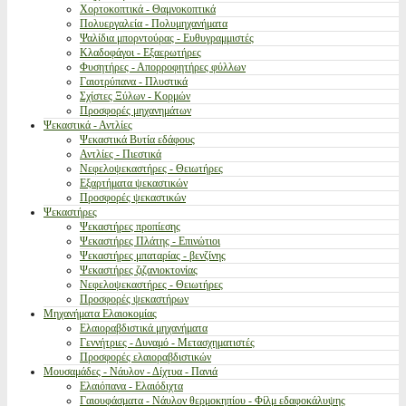
Χορτοκοπτικά - Θαμνοκοπτικά
Πολυεργαλεία - Πολυμηχανήματα
Ψαλίδια μπορντούρας - Ευθυγραμμιστές
Κλαδοφάγοι - Εξαερωτήρες
Φυσητήρες - Απορροφητήρες φύλλων
Γαιοτρύπανα - Πλυστικά
Σχίστες Ξύλων - Κορμών
Προσφορές μηχανημάτων
Ψεκαστικά - Αντλίες
Ψεκαστικά Βυτία εδάφους
Αντλίες - Πιεστικά
Νεφελοψεκαστήρες - Θειωτήρες
Εξαρτήματα ψεκαστικών
Προσφορές ψεκαστικών
Ψεκαστήρες
Ψεκαστήρες προπίεσης
Ψεκαστήρες Πλάτης - Επινώτιοι
Ψεκαστήρες μπαταρίας - βενζίνης
Ψεκαστήρες ζιζανιοκτονίας
Νεφελοψεκαστήρες - Θειωτήρες
Προσφορές ψεκαστήρων
Μηχανήματα Ελαιοκομίας
Ελαιοραβδιστικά μηχανήματα
Γεννήτριες - Δυναμό - Μετασχηματιστές
Προσφορές ελαιοραβδιστικών
Μουσαμάδες - Νάυλον - Δίχτυα - Πανιά
Ελαιόπανα - Ελαιόδιχτα
Γαιουφάσματα - Νάυλον θερμοκηπίου - Φίλμ εδαφοκάλυψης