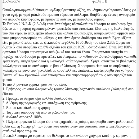
Συσκευασία
φιάλη 1 lt
Οικολογικό-οργανικό λίπασμα μεγάλης θρεπτικής αξίας, που δημιουργεί προυποθέσεις για
φυτά υγιή, με γερό ριζικό σύστημα και εύρωστο φύλλωμα. Βοηθά στην έντονη ανθοφορία
και πλούσια καρποφορία, με προιόντα νόστιμα, με πλούσιους χυμούς.
Το Prolico 2 N-P-K (2,3-0-6) είναι ένα πλήρες υδατολιαλυτό λίπασμα το οποίο περιέχει
άζωτο με τη μορφή υγροποιημένων πρωτεϊνών από σταφύλια. Εξαιτίας της διαλυτότητάς
του στο νερό, τα αποθέματα αζώτου και καλίου που περιέχει, αφομοιώνονται άμμεσα από
τους μικροοργανισμούς του εδάφους και είναι άμεσα διαθέσιμα στα φυτά. Εφαρμόζεται
είτε με ριζοπότισμα, είτε με ψεκασμό στα φύλλα. Η σύνθεση του είναι 2,3% Οργανικό
άζωτο Ν από σταφύλια και 6% οξείδιο του καλίου Κ2Ο υδατοδιαλυτό. Είναι ένα 100%
οργανικό λίπασμα παραγώμενο από ζωικά και φυτικά έλαια. Τα οργανικά στοιχεία που
περιέχει σε συνδυασμό με πρωτεϊνες και βιταμίνες, το καθιστούν ιδανικό σύμμαχο για κάθε
ερασιτέχνη, επαγγελματία και ημι-επαγγελματία παραγωγό. Χρησιμοποιείται σε βιολογικές
καλλιέργειες και σε συνδιασμό με βασική λίπανση. Χρησιμοποιείται και σε συμβατικές
καλλιέργειες μόνο του ή εναλλάξ με κρυσταλλικές λιπάνσεις, καθώς βοηθά στο γρήγορο
"σπάσιμο" των κρυσταλλικών λιπασμάτων και στην απορρόφησή τους από την ρίζα του
φυτού.
Τα πιο σημαντικά χαρακτηριστικά του είναι:
1. Γρήγορος και αποτελεσματικός τρόπος λίπανσης λαχανικών φυτών σε γλάστρες ή στο
έδαφος.
2. Προάγει το σχηματισμό πολλών λουλουδιών.
3. Αύξηση της παραγωγής και επιτάχυνση της ωρίμανσης.
4. Άοσμο και εύκολο στη χρήση
5. Ταχύτατη απορρόφηση απο το ριζικό σύστημα.
6. Διαλυτό στο νερό 100%
7. Πλήρες οργανικό λίπασμα ώστε να σχηματίζεται χούμος που βοηθά στον εμπλουτισμό
αλλά και τη διατήρηση των θρεπτικών συστατικών του εδάφους, που απελευθερώνονται
σταδιακά προς τα φυτά.
Ιδανικό λίπασμα για τομάτες που θέλουμε να κοκκινίσουν γρήγορα κατά την ωρίμανση,