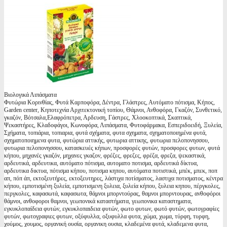
Βιολογικά Λιπάσματα
Φυτώρια Κορινθίας, Φυτά Καρποφόρα, Δέντρα, Γλάστρες, Αυτόματο πότισμα, Κήπος,
Garden center, Κηποτεχνία Αρχιτεκτονική τοπίου, Θάμνοι, Ανθοφόρα, Γκαζόν, Συνθετικό,
γκαζόν, Βότσαλα,Ελαφρόπετρα, Αρδευση, Γάστρες, Χλοοκοπτικά, Σκαπτικά,
Ψεκαστήρες, Κλαδοφάγοι, Κωνοφόρα, Λιπάσματα, Φυτοφάρμακα, Εσπεριδοειδή, Ξυλεία,
Σχήματα, τοπιάρια, τοπιαρια, φυτά σχήματα, φυτα σχηματα, σχηματοποιημένα φυτά,
σχηματοποιημενα φυτα, φυτώρια αττικής, φυτωρια αττικης, φυτωρια πελοπονησσου,
φυτωρια πελοπονησσου, κατασκευές κήπων, προσφορές φυτών, προσφορες φυτων, φυτά
κήπου, μηχανές γκαζόν, μηχανες γκαζον, φρέζες, φρεζες, φρέζα, φρεζα, ψεκαστικά,
αρδευτικά, αρδευτικα, αυτόματο πότισμα, αυτοματο ποτισμα, αρδευτικά δίκτυα,
αρδευτικα δικτυα, πότισμα κήπου, ποτισμα κηπου, αυτόματα ποτιστικά, μπέκ, μπεκ, ποπ
απ, πόπ άπ, εκτοξευτήρες, εκτοξευτηρες, λάστιχα ποτίσματος, λαστιχα ποτισματος, κέντρα
κήπου, εμποτισμένη ξυλεία, εμποτισμενη ξυλεια, ξυλεία κήπου, ξυλεια κηπου, πέργκολες,
περγκολες, καφασωτά, καφασωτα, θάμνοι μπορντούρας, θαμνοι μπορντουρας, ανθοφόροι
θάμνοι, ανθοφοροι θαμνοι, γεωπονικά καταστήματα, γεωπονικα καταστηματα,
εγκυκλοπαίδεια φυτών, εγκυκλοπαιδεια φυτών, φωτο φυτων, φωτό φυτών, φωτογραφίες
φυτών, φωτογραφιες φυτων, οξύφυλλα, οξυφυλλα φυτα, χώμα, χωμα, τύρφη, τυρφη,
χούμος, χουμος, οργανική ουσία, οργανικη ουσια, κλαδεμένα φυτά, κλαδεμενα φυτα,