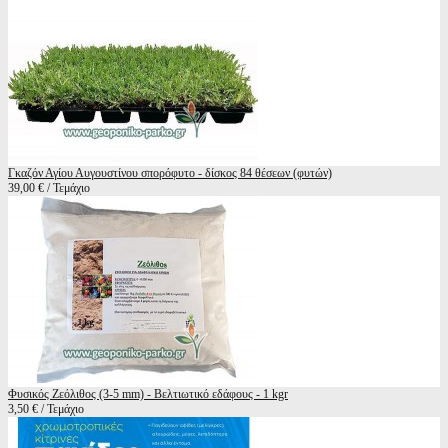
Γκαζόν Αγίου Αυγουστίνου σπορόφυτο - δίσκος 84 θέσεων (φυτών)
39,00 € / Τεμάχιο
Φυσικός Ζεόλιθος (3-5 mm) - Βελτιωτικό εδάφους - 1 kgr
3,50 € / Τεμάχιο