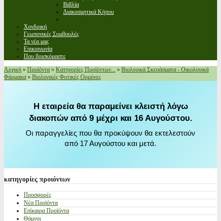
Βιβλία
Διακοσμητικά Κήπου
Χονδρική
Γεωπονικές Συμβουλές
Τα νέα μας
Επικοινωνία
Που βρισκόμαστε
Αρχική
»
Προϊόντα
»
Κατηγορίες Προϊόντων...
»
Βιολογικά Σκευάσματα - Οικολογικά
Φάρμακα
»
Βιολογικές Φυτικές Ορμόνες
Η εταιρεία θα παραμείνει κλειστή λόγω
διακοπών από 9 μέχρι και 16 Αυγούστου.
Οι παραγγελίες που θα προκύψουν θα εκτελεστούν
από 17 Αυγούστου και μετά.
κατηγορίες
προιόντων
Προσφορές
Νέα Προϊόντα
Επίκαιρα Προϊόντα
Θάμνοι