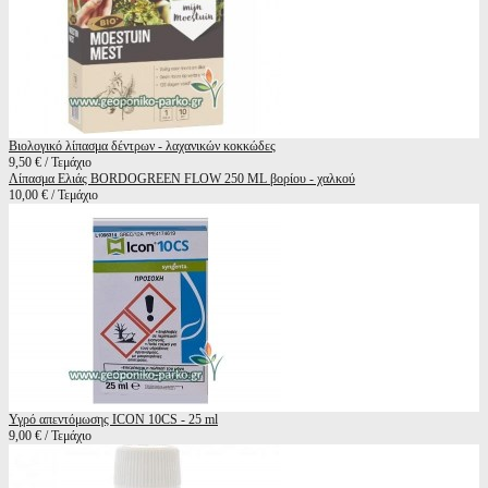
Βιολογικό λίπασμα δέντρων - λαχανικών κοκκώδες
9,50 € / Τεμάχιο
Λίπασμα Ελιάς BORDOGREEN FLOW 250 ML βορίου - χαλκού
10,00 € / Τεμάχιο
Υγρό απεντόμωσης ICON 10CS - 25 ml
9,00 € / Τεμάχιο