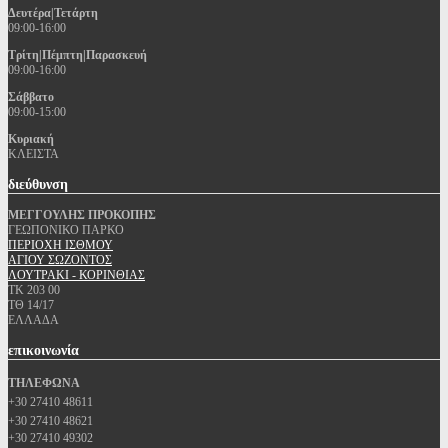
Δευτέρα|Τετάρτη
09:00-16:00
Τρίτη|Πέμπτη|Παρασκευή
09:00-16:00
Σάββατο
09:00-15:00
Κυριακή
ΚΛΕΙΣΤΑ
διεύθυνση
ΜΕΓΓΟΥΛΗΣ ΠΡΟΚΟΠΗΣ
ΓΕΩΠΟΝΙΚΟ ΠΑΡΚΟ
ΠΕΡΙΟΧΗ ΙΣΘΜΟΥ
ΑΓΙΟΥ ΣΩΖΟΝΤΟΣ
ΛΟΥΤΡΑΚΙ - ΚΟΡΙΝΘΙΑΣ
ΤΚ 203 00
ΤΘ 14/17
ΕΛΛΑΔΑ
επικοινωνία
ΤΗΛΕΦΩΝΑ
+30 27410 48611
+30 27410 48621
+30 27410 49302