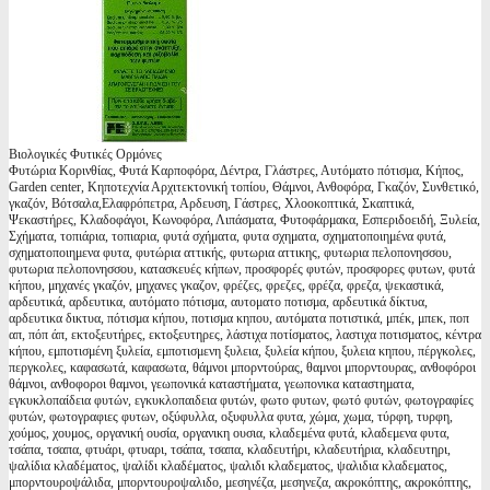
Βιολογικές Φυτικές Ορμόνες
Φυτώρια Κορινθίας, Φυτά Καρποφόρα, Δέντρα, Γλάστρες, Αυτόματο πότισμα, Κήπος,
Garden center, Κηποτεχνία Αρχιτεκτονική τοπίου, Θάμνοι, Ανθοφόρα, Γκαζόν, Συνθετικό,
γκαζόν, Βότσαλα,Ελαφρόπετρα, Αρδευση, Γάστρες, Χλοοκοπτικά, Σκαπτικά,
Ψεκαστήρες, Κλαδοφάγοι, Κωνοφόρα, Λιπάσματα, Φυτοφάρμακα, Εσπεριδοειδή, Ξυλεία,
Σχήματα, τοπιάρια, τοπιαρια, φυτά σχήματα, φυτα σχηματα, σχηματοποιημένα φυτά,
σχηματοποιημενα φυτα, φυτώρια αττικής, φυτωρια αττικης, φυτωρια πελοπονησσου,
φυτωρια πελοπονησσου, κατασκευές κήπων, προσφορές φυτών, προσφορες φυτων, φυτά
κήπου, μηχανές γκαζόν, μηχανες γκαζον, φρέζες, φρεζες, φρέζα, φρεζα, ψεκαστικά,
αρδευτικά, αρδευτικα, αυτόματο πότισμα, αυτοματο ποτισμα, αρδευτικά δίκτυα,
αρδευτικα δικτυα, πότισμα κήπου, ποτισμα κηπου, αυτόματα ποτιστικά, μπέκ, μπεκ, ποπ
απ, πόπ άπ, εκτοξευτήρες, εκτοξευτηρες, λάστιχα ποτίσματος, λαστιχα ποτισματος, κέντρα
κήπου, εμποτισμένη ξυλεία, εμποτισμενη ξυλεια, ξυλεία κήπου, ξυλεια κηπου, πέργκολες,
περγκολες, καφασωτά, καφασωτα, θάμνοι μπορντούρας, θαμνοι μπορντουρας, ανθοφόροι
θάμνοι, ανθοφοροι θαμνοι, γεωπονικά καταστήματα, γεωπονικα καταστηματα,
εγκυκλοπαίδεια φυτών, εγκυκλοπαιδεια φυτών, φωτο φυτων, φωτό φυτών, φωτογραφίες
φυτών, φωτογραφιες φυτων, οξύφυλλα, οξυφυλλα φυτα, χώμα, χωμα, τύρφη, τυρφη,
χούμος, χουμος, οργανική ουσία, οργανικη ουσια, κλαδεμένα φυτά, κλαδεμενα φυτα,
τσάπα, τσαπα, φτυάρι, φτυαρι, τσάπα, τσαπα, κλαδευτήρι, κλαδευτήρια, κλαδευτηρι,
ψαλίδια κλαδέματος, ψαλίδι κλαδέματος, ψαλιδι κλαδεματος, ψαλιδια κλαδεματος,
μπορντουροψάλιδα, μπορντουροψαλιδο, μεσηνέζα, μεσηνεζα, ακροκόπτης, ακροκόπτης,