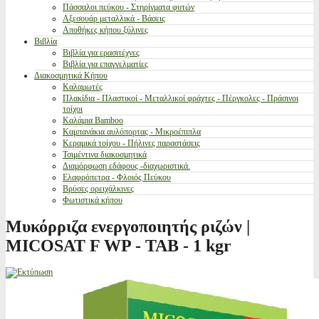
Πάσσαλοι πεύκου - Στηρίγματα φυτών
Αξεσουάρ μεταλλικά - Βάσεις
Αποθήκες κήπου ξύλινες
Βιβλία
Βιβλία για ερασιτέχνες
Βιβλία για επαγγελματίες
Διακοσμητικά Κήπου
Καλαμωτές
Πλακίδια - Πλαστικοί - Μεταλλικοί φράχτες - Πέργκολες - Πράσινοι
τοίχοι
Καλάμια Bamboo
Καμπανάκια αυλόπορτας - Μικροέπιπλα
Κεραμικά τοίχου - Πήλινες παραστάσεις
Τσιμέντινα διακοσμητικά
Διαμόρφωση εδάφους -διαχωριστικά.
Ελαφρόπετρα - Φλοιός Πεύκου
Βρύσες ορειχάλκινες
Φωτιστικά κήπου
Μυκόρριζα ενεργοποιητής ριζών |
MICOSAT F WP - ΤΑΒ - 1 kgr