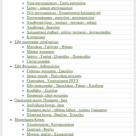
Υγρά απεντομώσεων - Σπρέυ καπνογόνα
Σκόνες - κόκκοι απεντομώσεων
Τζέλ απεντομώσεων - Ετοιμόχρηστα δολώματα gel
Ποντικοφάρμακα - μυοκτόνα - αρουραιοκτόνα
Απωθητικά ζώων - πουλιών - ποντικών - φιδιών
Απωθητικά - βιοκτόνα
Δολωματικοί σταθμοί - κόλλες ποντικών - ποντικοπαγίδες
Κτηνιατρικά
Είδη προστασίας εργαζομένων
Μποτάκια - Γαλότσες - Φόρμες
Μάσκες ψεκασμού
Ιμάντες - Γυαλιά - Ωτασπίδες - Προσωπίδες
Γάντια εργασίας
Είδη Φυτωρίου - Ανθοπωλείου
Γλάστρες φυτωρίου - Σακούλες
Δίσκοι σποράς - Παλετάκια φύτευσης
Γλαστράκια - Υποστρώματα JIFFY
Είδη συσκευασίας - Ταμπελάκια - Ράφιες - Κορδόνια
Κουβάδες - Ζεμπίλια
Προσφορές ειδών φυτωρίου
Οικολογικά σκεύη- Πυρίμαχα - Inox
Ανοξείδωτα δοχεία - Inox
Πυρίμαχα σκεύη - πιθάρια λαδιού - λεκάνες ζυμώματος
Πλαστικά δοχεία - Βαρέλια - Τενεκέδες
Μηχανήματα Κήπου
Αλυσσοπρίονα - Κονταροπρίονα
Σκαπτικά - Φρέζες
Μηχανές γκαζόν - Χλοοκοπτικά