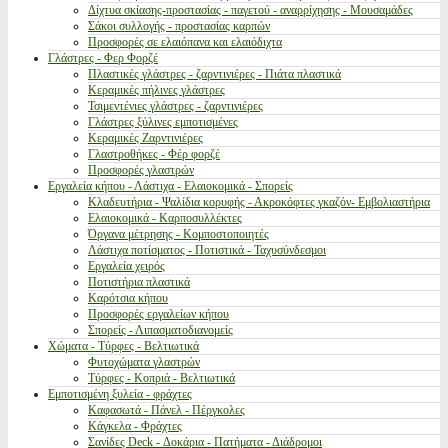
Δίχτυα σκίασης-προστασίας - παγετού - αναρρίχησης - Μουσαμάδες
Σάκοι συλλογής - προστασίας καρπών
Προσφορές σε ελαιόπανα και ελαιόδιχτα
Γλάστρες - Φερ Φορζέ
Πλαστικές γλάστρες - ζαρντινιέρες - Πιάτα πλαστικά
Κεραμικές πήλινες γλάστρες
Τσιμεντένιες γλάστρες - ζαρντινιέρες
Γλάστρες ξύλινες εμποτισμένες
Κεραμικές Ζαρντινιέρες
Γλαστροθήκες - Φέρ φορζέ
Προσφορές γλαστρών
Εργαλεία κήπου - Λάστιχα - Ελαιοκομικά - Σπορείς
Κλαδευτήρια - Ψαλίδια κορυφής - Ακροκόφτες γκαζόν- Εμβολιαστήρια
Ελαιοκομικά - Καρποσυλλέκτες
Όργανα μέτρησης - Κομποστοποιητές
Λάστιχα ποτίσματος - Ποτιστικά - Ταχυσύνδεσμοι
Εργαλεία χειρός
Ποτιστήρια πλαστικά
Καρότσια κήπου
Προσφορές εργαλείων κήπου
Σπορείς - Λιπασματοδιανομείς
Χώματα - Τύρφες - Βελτιωτικά
Φυτοχώματα γλαστρών
Τύρφες - Κοπριά - Βελτιωτικά
Εμποτισμένη ξυλεία - φράχτες
Καφασωτά - Πάνελ - Πέργκολες
Κάγκελα - Φράχτες
Σανίδες Deck - Δοκάρια - Πατήματα - Διάδρομοι