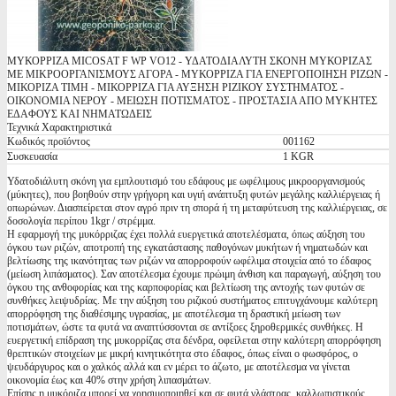
ΜΥΚΟΡΡΙΖΑ MICOSAT F WP VO12 - ΥΔΑΤΟΔΙΑΛΥΤΗ ΣΚΟΝΗ ΜΥΚΟΡΙΖΑΣ
ΜΕ ΜΙΚΡΟΟΡΓΑΝΙΣΜΟΥΣ ΑΓΟΡΑ - ΜΥΚΟΡΡΙΖΑ ΓΙΑ ΕΝΕΡΓΟΠΟΙΗΣΗ ΡΙΖΩΝ -
ΜΙΚΟΡΙΖΑ ΤΙΜΗ - ΜΙΚΟΡΡΙΖΑ ΓΙΑ ΑΥΞΗΣΗ ΡΙΖΙΚΟΥ ΣΥΣΤΗΜΑΤΟΣ -
ΟΙΚΟΝΟΜΙΑ ΝΕΡΟΥ - ΜΕΙΩΣΗ ΠΟΤΙΣΜΑΤΟΣ - ΠΡΟΣΤΑΣΙΑ ΑΠΟ ΜΥΚΗΤΕΣ
ΕΔΑΦΟΥΣ ΚΑΙ ΝΗΜΑΤΩΔΕΙΣ
Τεχνικά Χαρακτηριστικά
Κωδικός προϊόντος
001162
Συσκευασία
1 KGR
Υδατοδιάλυτη σκόνη για εμπλουτισμό του εδάφους με ωφέλιμους μικροοργανισμούς
(μύκητες), που βοηθούν στην γρήγορη και υγιή ανάπτυξη φυτών μεγάλης καλλιέργειας ή
οπωρώνων. Διασπείρεται στον αγρό πριν τη σπορά ή τη μεταφύτευση της καλλιέργειας, σε
δοσολογία περίπου 1kgr / στρέμμα.
Η εφαρμογή της μυκόρριζας έχει πολλά ευεργετικά αποτελέσματα, όπως αύξηση του
όγκου των ριζών, αποτροπή της εγκατάστασης παθογόνων μυκήτων ή νηματωδών και
βελτίωσης της ικανότητας των ριζών να απορροφούν ωφέλιμα στοιχεία από το έδαφος
(μείωση λιπάσματος). Σαν αποτέλεσμα έχουμε πρώιμη άνθιση και παραγωγή, αύξηση του
όγκου της ανθοφορίας και της καρποφορίας και βελτίωση της αντοχής των φυτών σε
συνθήκες λειψυδρίας. Με την αύξηση του ριζικού συστήματος επιτυγχάνουμε καλύτερη
απορρόφηση της διαθέσιμης υγρασίας, με αποτέλεσμα τη δραστική μείωση των
ποτισμάτων, ώστε τα φυτά να αναπτύσσονται σε αντίξοες ξηροθερμικές συνθήκες. Η
ευεργετική επίδραση της μυκορρίζας στα δένδρα, οφείλεται στην καλύτερη απορρόφηση
θρεπτικών στοιχείων με μικρή κινητικότητα στο έδαφος, όπως είναι ο φωσφόρος, ο
ψευδάργυρος και ο χαλκός αλλά και εν μέρει το άζωτο, με αποτέλεσμα να γίνεται
οικονομία έως και 40% στην χρήση λιπασμάτων.
Επίσης η μυκόριζα μπορεί να χρησιμοποιηθεί και σε φυτά γλάστρας, καλλωπιστικούς