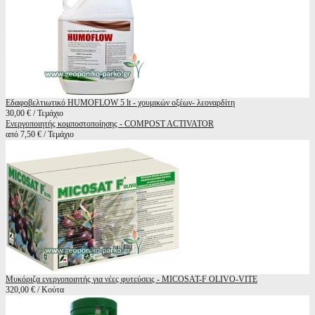
Εδαφοβελτιωτικό HUMOFLOW 5 lt - χουμικών οξέων- λεοναρδίτη
30,00 € / Τεμάχιο
Ενεργοποιητής κομποστοποίησης - COMPOST ACTIVATOR
από 7,50 € / Τεμάχιο
Μυκόριζα ενεργοποιητής για νέες φυτεύσεις - MICOSAT-F OLIVO-VITE
320,00 € / Κούτα