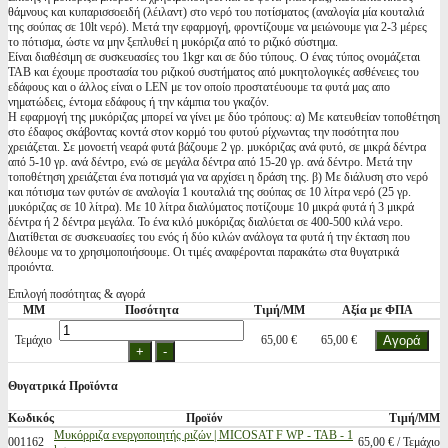
θάμνους και κυπαρισσοειδή (λέιλαντ) στο νερό του ποτίσματος (αναλογία μία κουταλιά
της σούπας σε 10lt νερό). Μετά την εφαρμογή, φροντίζουμε να μειώνουμε για 2-3 μέρες
το πότισμα, ώστε να μην ξεπλυθεί η μυκόριζα από το ριζικό σύστημα.
Είναι διαθέσιμη σε συσκευασίες του 1kgr και σε δύο τύπους. Ο ένας τύπος ονομάζεται
TAB και έχουμε προστασία του ριζικού συστήματος από μυκητολογικές ασθένειες του
εδάφους και ο άλλος είναι ο LEN με τον οποίο προστατέυουμε τα φυτά μας απο
νηματώδεις, έντομα εδάφους ή την κάμπια του γκαζόν.
Η εφαρμογή της μυκόριζας μπορεί να γίνει με δύο τρόπους: α) Με κατευθείαν τοποθέτηση
στο έδαφος σκάβοντας κοντά στον κορμό του φυτού ρίχνωντας την ποσότητα που
χρειάζεται. Σε μονοετή νεαρά φυτά βάζουμε 2 γρ. μυκόριζας ανά φυτό, σε μικρά δέντρα
από 5-10 γρ. ανά δέντρο, ενώ σε μεγάλα δέντρα από 15-20 γρ. ανά δέντρο. Μετά την
τοποθέτηση χρειάζεται ένα ποτισμά για να αρχίσει η δράση της. β) Με διάλυση στο νερό
και πότισμα των φυτών σε αναλογία 1 κουταλιά της σούπας σε 10 λίτρα νερό (25 γρ.
μυκόριζας σε 10 λίτρα). Με 10 λίτρα διαλύματος ποτίζουμε 10 μικρά φυτά ή 3 μικρά
δέντρα ή 2 δέντρα μεγάλα. Το ένα κιλό μυκόριζας διαλύεται σε 400-500 κιλά νερο.
Διατίθεται σε συσκευασίες του ενός ή δύο κιλών ανάλογα τα φυτά ή την έκταση που
θέλουμε να το χρησιμοποιήσουμε. Οι τιμές αναφέρονται παρακάτω στα θυγατρικά
προιόντα.
Επιλογή ποσότητας & αγορά
ΜΜ
Ποσότητα
Τιμή/ΜΜ
Αξία με ΦΠΑ
Τεμάχιο
65,00 €
65,00 €
Θυγατρικά Προϊόντα
Κωδικός
Προϊόν
Τιμή/ΜΜ
Μυκόρριζα ενεργοποιητής ριζών | MICOSAT F WP - ΤΑΒ - 1
001162
65,00 € / Τεμάχιο