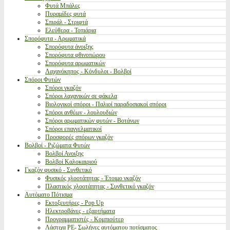
Φυτά Μπάλες
Πυραμίδες φυτά
Σπιράλ - Στριφτά
Ελεύθερα - Τοπιάρια
Σπορόφυτα - Αρωματικά
Σπορόφυτα άνοιξης
Σπορόφυτα φθινοπώρου
Σπορόφυτα αρωματικών
Λαχανόκηπος - Κόνδυλοι - Βολβοί
Σπόροι Φυτών
Σπόροι γκαζόν
Σπόροι λαχανικών σε φάκελα
Βιολογικοί σπόροι - Παλιοί παραδοσιακοί σπόροι
Σπόροι ανθέων - λουλουδιών
Σπόροι αρωματικών φυτών - Βοτάνων
Σπόροι επαγγελματικοί
Προσφορές σπόρων γκαζόν
Βολβοί - Ριζώματα Φυτών
Βολβοί Ανοιξης
Βολβοί Καλοκαιριού
Γκαζόν φυσικό - Συνθετικό
Φυσικός χλοοτάπητας - Έτοιμο γκαζόν
Πλαστικός χλοοτάπητας - Συνθετικό γκαζόν
Αυτόματο Πότισμα
Εκτοξευτήρες - Pop Up
Ηλεκτροβάνες - εξαρτήματα
Προγραμματιστές - Κομπιούτερ
Λάστιχα PE- Σωλήνες αυτόματου ποτίσματος