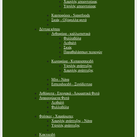
Χαμηλής μπορντούρας
Υψηλής μπορντούρας
Καρποφόροι - Superfoods
Σκιάς - Οξύφυλλα φυτά
Δέντρα κήπου
Ανθοφόρα - καλλωπιστικά
Φυλλοβόλα
Αειθαλή
Σκιάς
Παραθαλάσσιων περιοχών
Κωνοφόρα - Κυπαρισσοειδή
Υψηλής ανάπτυξης
Χαμηλής ανάπτυξης
Μίνι - Νάνα
Εσπεριδοειδή - Ξυνόδεντρα
Ανθόφυτα - Εποχιακά - Αρωματικά Φυτά
Αναρριχώμενα Φυτά
Αειθαλή
Φυλλοβόλα
Φοίνικες - Χαμαίρωπες
Χαμηλής ανάπτυξης - Νάνα
Υψηλής ανάπτυξης
Κακτοειδή