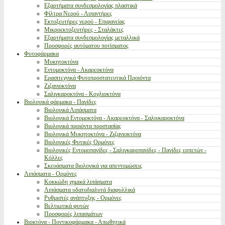
Εξαρτήματα συνδεσμολογίας πλαστικά
Φίλτρα Νερού - Λιπαντήρες
Εκτοξευτήρες νερού - Επιφανείας
Μικροεκτοξευτήρες - Σταλάκτες
Εξαρτήματα συνδεσμολογίας μεταλλικά
Προσφορές αυτόματου ποτίσματος
Φυτοφάρμακα
Μυκητοκτόνα
Εντομοκτόνα - Ακαρεοκτόνα
Ερασιτεχνικά Φυτοπροστατευτικά Προιόντα
Ζιζανιοκτόνα
Σαλιγκαροκτόνα - Κοχλιοκτόνα
Βιολογικά φάρμακα - Παγίδες
Βιολογικά Λιπάσματα
Βιολογικά Εντομοκτόνα - Ακαρεοκτόνα - Σαλιγκαροκτόνα
Βιολογικά προιόντα προστασίας
Βιολογικά Μυκητοκτόνα - Ζιζανιοκτόνα
Βιολογικές Φυτικές Ορμόνες
Βιολογικές Εντομοπαγίδες - Σαλιγκαροπαγίδες - Παγίδες ερπετών -
Κόλλες
Σκευάσματα βιολογικά για απεντομώσεις
Λιπάσματα - Ορμόνες
Κοκκώδη χημικά λιπάσματα
Λιπάσματα υδατοδιαλυτά διαφυλλικά
Ρυθμιστές ανάπτυξης - Ορμόνες
Βελτιωτικά φυτών
Προσφορές λιπασμάτων
Βιοκτόνα - Ποντικοφάρμακα - Απωθητικά