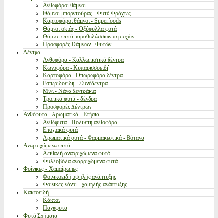
Ανθοφόροι θάμνοι
Θάμνοι μπορντούρας - Φυτά Φράχτες
Καρποφόροι θάμνοι - Superfoods
Θάμνοι σκιάς - Οξύφυλλα φυτά
Θάμνοι φυτά παραθαλάσσιων περιοχών
Προσφορές Θάμνων - Φυτών
Δέντρα
Ανθοφόρα - Καλλωπιστικά δέντρα
Κωνοφόρα - Κυπαρισσοειδή
Καρποφόρα - Οπωροφόρα δέντρα
Εσπεριδοειδή - Ξυνόδεντρα
Μίνι - Νάνα δεντράκια
Τροπικά φυτά - δένδρα
Προσφορές Δέντρων
Ανθόφυτα - Αρωματικά - Ετήσια
Ανθόφυτα - Πολυετή ανθοφόρα
Εποχιακά φυτά
Αρωματικά φυτά - Φαρμακευτικά - Βότανα
Αναρριχώμενα φυτά
Αειθαλή αναρριχώμενα φυτά
Φυλλοβόλα αναρριχώμενα φυτά
Φοίνικες - Χαμαίρωπες
Φοινικοειδή υψηλής ανάπτυξης
Φοίνικες νάνοι - χαμηλής ανάπτυξης
Κακτοειδή
Κάκτοι
Παχύφυτα
Φυτά Σχήματα