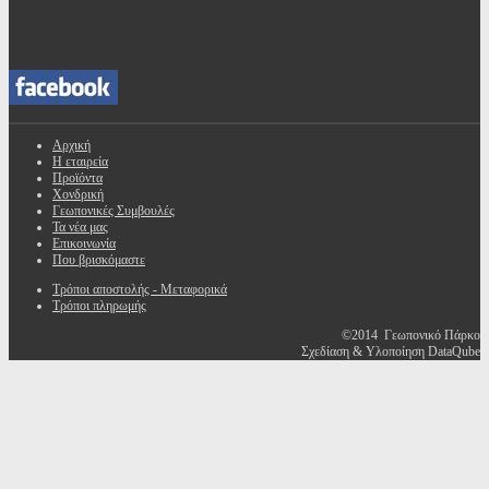
Αρχική
Η εταιρεία
Προϊόντα
Χονδρική
Γεωπονικές Συμβουλές
Τα νέα μας
Επικοινωνία
Που βρισκόμαστε
Τρόποι αποστολής - Μεταφορικά
Τρόποι πληρωμής
©2014 Γεωπονικό Πάρκο
Σχεδίαση & Υλοποίηση DataQube