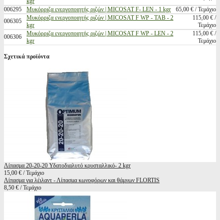
kgr
006295
Μυκόρριζα ενεργοποιητής ριζών | MICOSAT F- LEN - 1 kgr
65,00 € / Τεμάχιο
Μυκόρριζα ενεργοποιητής ριζών | MICOSAT F WP - ΤΑΒ - 2
115,00 € /
006305
kgr
Τεμάχιο
Μυκόρριζα ενεργοποιητής ριζών | MICOSAT F WP - LEN - 2
115,00 € /
006306
kgr
Τεμάχιο
Σχετικά προϊόντα
Λίπασμα 20-20-20 Υδατοδιαλυτό κρυσταλλικό- 2 kgr
15,00 € / Τεμάχιο
Λίπασμα για λέιλαντ - Λίπασμα κωνοφόρων και θάμνων FLORTIS
8,50 € / Τεμάχιο