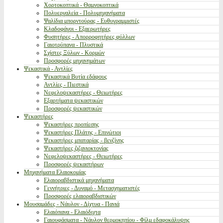
Χορτοκοπτικά - Θαμνοκοπτικά
Πολυεργαλεία - Πολυμηχανήματα
Ψαλίδια μπορντούρας - Ευθυγραμμιστές
Κλαδοφάγοι - Εξαερωτήρες
Φυσητήρες - Απορροφητήρες φύλλων
Γαιοτρύπανα - Πλυστικά
Σχίστες Ξύλων - Κορμών
Προσφορές μηχανημάτων
Ψεκαστικά - Αντλίες
Ψεκαστικά Βυτία εδάφους
Αντλίες - Πιεστικά
Νεφελοψεκαστήρες - Θειωτήρες
Εξαρτήματα ψεκαστικών
Προσφορές ψεκαστικών
Ψεκαστήρες
Ψεκαστήρες προπίεσης
Ψεκαστήρες Πλάτης - Επινώτιοι
Ψεκαστήρες μπαταρίας - βενζίνης
Ψεκαστήρες ζιζανιοκτονίας
Νεφελοψεκαστήρες - Θειωτήρες
Προσφορές ψεκαστήρων
Μηχανήματα Ελαιοκομίας
Ελαιοραβδιστικά μηχανήματα
Γεννήτριες - Δυναμό - Μετασχηματιστές
Προσφορές ελαιοραβδιστικών
Μουσαμάδες - Νάυλον - Δίχτυα - Πανιά
Ελαιόπανα - Ελαιόδιχτα
Γαιουφάσματα - Νάυλον θερμοκηπίου - Φίλμ εδαφοκάλυψης