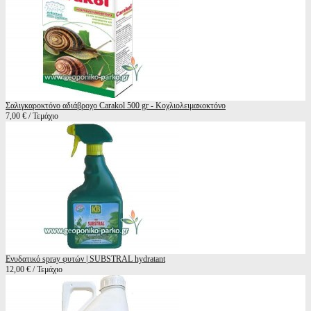
Σαλιγκαροκτόνο αδιάβροχο Carakol 500 gr - Κοχλιολειμακοκτόνο
7,00 € / Τεμάχιο
Ενυδατικό spray φυτών | SUBSTRAL hydratant
12,00 € / Τεμάχιο