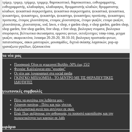
τρίμερ, τριμερ, τρίμμερ, τριμμερ, θαμνοκοπτικό, θαμνοκοπτικο, ευθυγραμμιστης,
ευθυγραμμιστής, κλαδοφάγος, κλαδοφαγος, θρυμματιστής κλαδιών, θρυμματιστης
κλαδιων, ψεκαστικά συγκροτήματα, ψεκαστικα συγκροτηματα, ψεκαστικά, ψεκαστικα,
ψεκαστήρες, ψεκαστηρες, ψεκαστήρι, ψεκαστηρι, ψεκαστήρες προπίεσης, ψεκαστηρες
προπιεσης, έτοιμος χλοοτάπητας, ετοιμος χλοοταπητας, έτοιμο γκαζόν, ετοιμο γκαζον,
χλοοτάπητας, χλοοταπητας, sod, lawn, e shop, e garden shop, e shop garden, garden shop,
shop garden, free shop garden, free shop, e free shop, βιολογικη ντοματα, βιολογικα
σπορόφυτα, βελτιωτικα σκευασματα, ορμονες φυτων, εκτοξευτηρες τσαφ-τσαφ, μειγμα
γκαζον, ακαρεοκτόνα, λιπασμα 20-20-20, 30-10-10, βιολογικη προστασία φυτων,
πατατοσπορος, σακοι μανιταριών, μουσαμάδες, διχτυά σκίασης λαχανικών, pop-up
γραναζωτα γηπέδων, ζιζανιοκτόνα
τα
νέα μας
Προσφορά: Όλοι οι χειμερινοί Βολβόι -50% έως 15/2
Φειγιόα: Καλλιέργεια απο ''χρυσάφι''
Oι νέοι μας λογαριασμοί στα social media
ΓΚΙΝΓΚΟ ΜΠΙΛΟΜΠΑ - ΤΟ ΔΕΝΤΡΟ ΜΕ ΤΙΣ ΘΕΡΑΠΕΥΤΙΚΕΣ
ΙΔΙΟΤΗΤΕΣ
γεωπονικές
συμβουλές
Πότε να φυτέψω την λεβάντα μου ;
Λίπανση πατάτας - Πότε και πώς γίνεται.
Καλλωπιστικά φυτά που αντέχουν σε σκιά.
Ελιά: Πως αυξάνουμε την ανθοφορία, το ποσοστό καρπόδεσης και την
περιεκτικότητα των καρπών σε λάδι
ωράριο