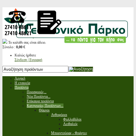
Το καλάθι σας είναι άδειο.
Σύνολο :
0,00 €
Καλώς ήρθατε
Σύνδεση | Εγγραφή
Αρχική
Η εταιρεία
Προϊόντα
Προσφορές...
Νέα Προϊόντα...
Επίκαιρα προϊόντα
Κατηγορίες Προϊόντων...
Θάμνοι
Ανθοφόροι
Φυλλοβόλοι
Αειθαλείς
Μπορντούρας - Φράχτες