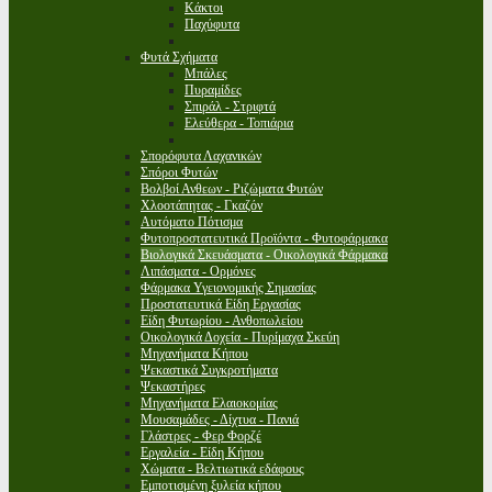
Κάκτοι
Παχύφυτα
Φυτά Σχήματα
Μπάλες
Πυραμίδες
Σπιράλ - Στριφτά
Ελεύθερα - Τοπιάρια
Σπορόφυτα Λαχανικών
Σπόροι Φυτών
Βολβοί Ανθεων - Ριζώματα Φυτών
Χλοοτάπητας - Γκαζόν
Αυτόματο Πότισμα
Φυτοπροστατευτικά Προϊόντα - Φυτοφάρμακα
Βιολογικά Σκευάσματα - Οικολογικά Φάρμακα
Λιπάσματα - Ορμόνες
Φάρμακα Υγειονομικής Σημασίας
Προστατευτικά Είδη Εργασίας
Είδη Φυτωρίου - Ανθοπωλείου
Οικολογικά Δοχεία - Πυρίμαχα Σκεύη
Μηχανήματα Κήπου
Ψεκαστικά Συγκροτήματα
Ψεκαστήρες
Μηχανήματα Ελαιοκομίας
Μουσαμάδες - Δίχτυα - Πανιά
Γλάστρες - Φερ Φορζέ
Εργαλεία - Είδη Κήπου
Χώματα - Βελτιωτικά εδάφους
Εμποτισμένη ξυλεία κήπου