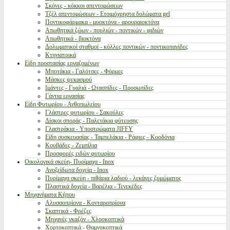
Σκόνες - κόκκοι απεντομώσεων
Τζέλ απεντομώσεων - Ετοιμόχρηστα δολώματα gel
Ποντικοφάρμακα - μυοκτόνα - αρουραιοκτόνα
Απωθητικά ζώων - πουλιών - ποντικών - φιδιών
Απωθητικά - βιοκτόνα
Δολωματικοί σταθμοί - κόλλες ποντικών - ποντικοπαγίδες
Κτηνιατρικά
Είδη προστασίας εργαζομένων
Μποτάκια - Γαλότσες - Φόρμες
Μάσκες ψεκασμού
Ιμάντες - Γυαλιά - Ωτασπίδες - Προσωπίδες
Γάντια εργασίας
Είδη Φυτωρίου - Ανθοπωλείου
Γλάστρες φυτωρίου - Σακούλες
Δίσκοι σποράς - Παλετάκια φύτευσης
Γλαστράκια - Υποστρώματα JIFFY
Είδη συσκευασίας - Ταμπελάκια - Ράφιες - Κορδόνια
Κουβάδες - Ζεμπίλια
Προσφορές ειδών φυτωρίου
Οικολογικά σκεύη- Πυρίμαχα - Inox
Ανοξείδωτα δοχεία - Inox
Πυρίμαχα σκεύη - πιθάρια λαδιού - λεκάνες ζυμώματος
Πλαστικά δοχεία - Βαρέλια - Τενεκέδες
Μηχανήματα Κήπου
Αλυσσοπρίονα - Κονταροπρίονα
Σκαπτικά - Φρέζες
Μηχανές γκαζόν - Χλοοκοπτικά
Χορτοκοπτικά - Θαμνοκοπτικά