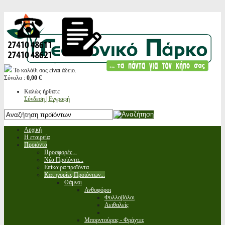
Το καλάθι σας είναι άδειο.
Σύνολο :
0,00 €
Καλώς ήρθατε
Σύνδεση | Εγγραφή
Αρχική
Η εταιρεία
Προϊόντα
Προσφορές...
Νέα Προϊόντα...
Επίκαιρα προϊόντα
Κατηγορίες Προϊόντων...
Θάμνοι
Ανθοφόροι
Φυλλοβόλοι
Αειθαλείς
Μπορντούρας - Φράχτες