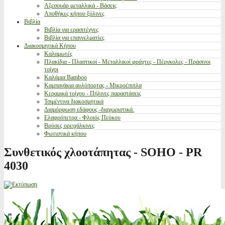
Αξεσουάρ μεταλλικά - Βάσεις
Αποθήκες κήπου ξύλινες
Βιβλία
Βιβλία για ερασιτέχνες
Βιβλία για επαγγελματίες
Διακοσμητικά Κήπου
Καλαμωτές
Πλακίδια - Πλαστικοί - Μεταλλικοί φράχτες - Πέργκολες - Πράσινοι
τοίχοι
Καλάμια Bamboo
Καμπανάκια αυλόπορτας - Μικροέπιπλα
Κεραμικά τοίχου - Πήλινες παραστάσεις
Τσιμέντινα διακοσμητικά
Διαμόρφωση εδάφους -διαχωριστικά.
Ελαφρόπετρα - Φλοιός Πεύκου
Βρύσες ορειχάλκινες
Φωτιστικά κήπου
Συνθετικός χλοοτάπητας - SOHO - PR
4030