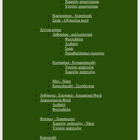
Χαμηλής μπορντούρας
Υψηλής μπορντούρας
Καρποφόροι - Superfoods
Σκιάς - Οξύφυλλα φυτά
Δέντρα κήπου
Ανθοφόρα - καλλωπιστικά
Φυλλοβόλα
Αειθαλή
Σκιάς
Παραθαλάσσιων περιοχών
Κωνοφόρα - Κυπαρισσοειδή
Υψηλής ανάπτυξης
Χαμηλής ανάπτυξης
Μίνι - Νάνα
Εσπεριδοειδή - Ξυνόδεντρα
Ανθόφυτα - Εποχιακά - Αρωματικά Φυτά
Αναρριχώμενα Φυτά
Αειθαλή
Φυλλοβόλα
Φοίνικες - Χαμαίρωπες
Χαμηλής ανάπτυξης - Νάνα
Υψηλής ανάπτυξης
Κακτοειδή