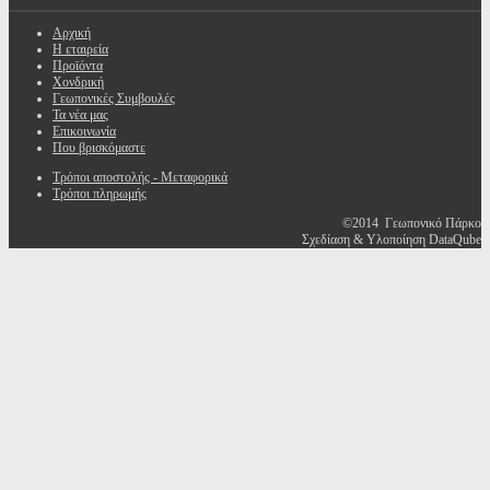
Αρχική
Η εταιρεία
Προϊόντα
Χονδρική
Γεωπονικές Συμβουλές
Τα νέα μας
Επικοινωνία
Που βρισκόμαστε
Τρόποι αποστολής - Μεταφορικά
Τρόποι πληρωμής
©2014 Γεωπονικό Πάρκο
Σχεδίαση & Υλοποίηση DataQube