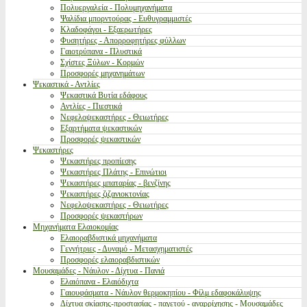
Πολυεργαλεία - Πολυμηχανήματα
Ψαλίδια μπορντούρας - Ευθυγραμμιστές
Κλαδοφάγοι - Εξαερωτήρες
Φυσητήρες - Απορροφητήρες φύλλων
Γαιοτρύπανα - Πλυστικά
Σχίστες Ξύλων - Κορμών
Προσφορές μηχανημάτων
Ψεκαστικά - Αντλίες
Ψεκαστικά Βυτία εδάφους
Αντλίες - Πιεστικά
Νεφελοψεκαστήρες - Θειωτήρες
Εξαρτήματα ψεκαστικών
Προσφορές ψεκαστικών
Ψεκαστήρες
Ψεκαστήρες προπίεσης
Ψεκαστήρες Πλάτης - Επινώτιοι
Ψεκαστήρες μπαταρίας - βενζίνης
Ψεκαστήρες ζιζανιοκτονίας
Νεφελοψεκαστήρες - Θειωτήρες
Προσφορές ψεκαστήρων
Μηχανήματα Ελαιοκομίας
Ελαιοραβδιστικά μηχανήματα
Γεννήτριες - Δυναμό - Μετασχηματιστές
Προσφορές ελαιοραβδιστικών
Μουσαμάδες - Νάυλον - Δίχτυα - Πανιά
Ελαιόπανα - Ελαιόδιχτα
Γαιουφάσματα - Νάυλον θερμοκηπίου - Φίλμ εδαφοκάλυψης
Δίχτυα σκίασης-προστασίας - παγετού - αναρρίχησης - Μουσαμάδες