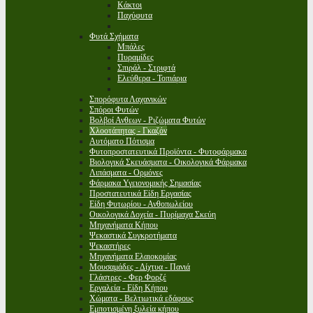
Κάκτοι
Παχύφυτα
Φυτά Σχήματα
Μπάλες
Πυραμίδες
Σπιράλ - Στριφτά
Ελεύθερα - Τοπιάρια
Σπορόφυτα Λαχανικών
Σπόροι Φυτών
Βολβοί Ανθεων - Ριζώματα Φυτών
Χλοοτάπητας - Γκαζόν
Αυτόματο Πότισμα
Φυτοπροστατευτικά Προϊόντα - Φυτοφάρμακα
Βιολογικά Σκευάσματα - Οικολογικά Φάρμακα
Λιπάσματα - Ορμόνες
Φάρμακα Υγειονομικής Σημασίας
Προστατευτικά Είδη Εργασίας
Είδη Φυτωρίου - Ανθοπωλείου
Οικολογικά Δοχεία - Πυρίμαχα Σκεύη
Μηχανήματα Κήπου
Ψεκαστικά Συγκροτήματα
Ψεκαστήρες
Μηχανήματα Ελαιοκομίας
Μουσαμάδες - Δίχτυα - Πανιά
Γλάστρες - Φερ Φορζέ
Εργαλεία - Είδη Κήπου
Χώματα - Βελτιωτικά εδάφους
Εμποτισμένη ξυλεία κήπου