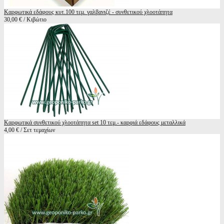
Καρφωτικά εδάφους κυτ.100 τεμ. γαλβανιζέ - συνθετικού χλοοτάπητα
30,00 € / Κιβώτιο
Καρφωτικά συνθετικού χλοοτάπητα set 10 τεμ.- καρφιά εδάφους μεταλλικά
4,00 € / Σετ τεμαχίων