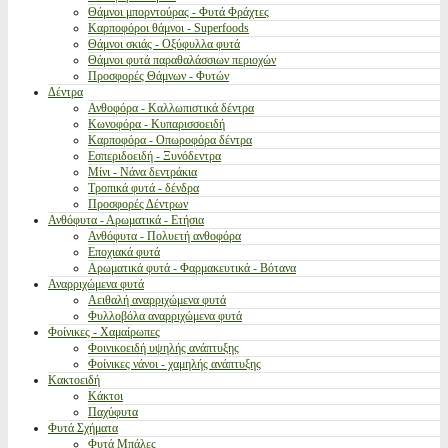
Θάμνοι μπορντούρας - Φυτά Φράχτες
Καρποφόροι θάμνοι - Superfoods
Θάμνοι σκιάς - Οξύφυλλα φυτά
Θάμνοι φυτά παραθαλάσσιων περιοχών
Προσφορές Θάμνων - Φυτών
Δέντρα
Ανθοφόρα - Καλλωπιστικά δέντρα
Κωνοφόρα - Κυπαρισσοειδή
Καρποφόρα - Οπωροφόρα δέντρα
Εσπεριδοειδή - Ξυνόδεντρα
Μίνι - Νάνα δεντράκια
Τροπικά φυτά - δένδρα
Προσφορές Δέντρων
Ανθόφυτα - Αρωματικά - Ετήσια
Ανθόφυτα - Πολυετή ανθοφόρα
Εποχιακά φυτά
Αρωματικά φυτά - Φαρμακευτικά - Βότανα
Αναρριχώμενα φυτά
Αειθαλή αναρριχώμενα φυτά
Φυλλοβόλα αναρριχώμενα φυτά
Φοίνικες - Χαμαίρωπες
Φοινικοειδή υψηλής ανάπτυξης
Φοίνικες νάνοι - χαμηλής ανάπτυξης
Κακτοειδή
Κάκτοι
Παχύφυτα
Φυτά Σχήματα
Φυτά Μπάλες