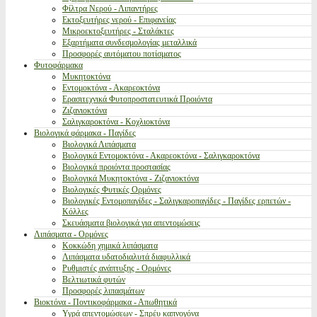
Φίλτρα Νερού - Λιπαντήρες
Εκτοξευτήρες νερού - Επιφανείας
Μικροεκτοξευτήρες - Σταλάκτες
Εξαρτήματα συνδεσμολογίας μεταλλικά
Προσφορές αυτόματου ποτίσματος
Φυτοφάρμακα
Μυκητοκτόνα
Εντομοκτόνα - Ακαρεοκτόνα
Ερασιτεχνικά Φυτοπροστατευτικά Προιόντα
Ζιζανιοκτόνα
Σαλιγκαροκτόνα - Κοχλιοκτόνα
Βιολογικά φάρμακα - Παγίδες
Βιολογικά Λιπάσματα
Βιολογικά Εντομοκτόνα - Ακαρεοκτόνα - Σαλιγκαροκτόνα
Βιολογικά προιόντα προστασίας
Βιολογικά Μυκητοκτόνα - Ζιζανιοκτόνα
Βιολογικές Φυτικές Ορμόνες
Βιολογικές Εντομοπαγίδες - Σαλιγκαροπαγίδες - Παγίδες ερπετών -
Κόλλες
Σκευάσματα βιολογικά για απεντομώσεις
Λιπάσματα - Ορμόνες
Κοκκώδη χημικά λιπάσματα
Λιπάσματα υδατοδιαλυτά διαφυλλικά
Ρυθμιστές ανάπτυξης - Ορμόνες
Βελτιωτικά φυτών
Προσφορές λιπασμάτων
Βιοκτόνα - Ποντικοφάρμακα - Απωθητικά
Υγρά απεντομώσεων - Σπρέυ καπνογόνα