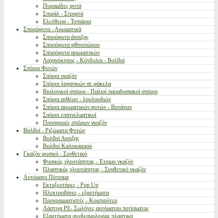
Πυραμίδες φυτά
Σπιράλ - Στριφτά
Ελεύθερα - Τοπιάρια
Σπορόφυτα - Αρωματικά
Σπορόφυτα άνοιξης
Σπορόφυτα φθινοπώρου
Σπορόφυτα αρωματικών
Λαχανόκηπος - Κόνδυλοι - Βολβοί
Σπόροι Φυτών
Σπόροι γκαζόν
Σπόροι λαχανικών σε φάκελα
Βιολογικοί σπόροι - Παλιοί παραδοσιακοί σπόροι
Σπόροι ανθέων - λουλουδιών
Σπόροι αρωματικών φυτών - Βοτάνων
Σπόροι επαγγελματικοί
Προσφορές σπόρων γκαζόν
Βολβοί - Ριζώματα Φυτών
Βολβοί Ανοιξης
Βολβοί Καλοκαιριού
Γκαζόν φυσικό - Συνθετικό
Φυσικός χλοοτάπητας - Έτοιμο γκαζόν
Πλαστικός χλοοτάπητας - Συνθετικό γκαζόν
Αυτόματο Πότισμα
Εκτοξευτήρες - Pop Up
Ηλεκτροβάνες - εξαρτήματα
Προγραμματιστές - Κομπιούτερ
Λάστιχα PE- Σωλήνες αυτόματου ποτίσματος
Εξαρτήματα συνδεσμολογίας πλαστικά