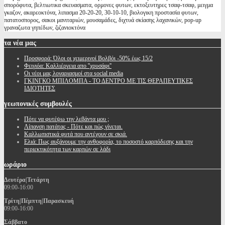
σπορόφυτα, βελτιωτικα σκευασματα, ορμονες φυτων, εκτοξευτηρες τσαφ-τσαφ, μειγμα
γκαζον, ακαρεοκτόνα, λιπασμα 20-20-20, 30-10-10, βιολογικη προστασία φυτων,
πατατοσπορος, σακοι μανιταριών, μουσαμάδες, διχτυά σκίασης λαχανικών, pop-up
γραναζωτα γηπέδων, ζιζανιοκτόνα
τα
νέα μας
Προσφορά: Όλοι οι χειμερινοί Βολβόι -50% έως 15/2
Φειγιόα: Καλλιέργεια απο ''χρυσάφι''
Oι νέοι μας λογαριασμοί στα social media
ΓΚΙΝΓΚΟ ΜΠΙΛΟΜΠΑ - ΤΟ ΔΕΝΤΡΟ ΜΕ ΤΙΣ ΘΕΡΑΠΕΥΤΙΚΕΣ
ΙΔΙΟΤΗΤΕΣ
γεωπονικές
συμβουλές
Πότε να φυτέψω την λεβάντα μου ;
Λίπανση πατάτας - Πότε και πώς γίνεται.
Καλλωπιστικά φυτά που αντέχουν σε σκιά.
Ελιά: Πως αυξάνουμε την ανθοφορία, το ποσοστό καρπόδεσης και την
περιεκτικότητα των καρπών σε λάδι
ωράριο
Δευτέρα|Τετάρτη
09:00-16:00
Τρίτη|Πέμπτη|Παρασκευή
09:00-16:00
Σάββατο