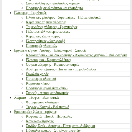
Σάκοι συλλογής - προστασίας καρπών
Προσφορές σε ελαιόπανα και ελαιόδιχτα
Γλάστρες - Φερ Φορζέ
Πλαστικές γλάστρες - ζαρντινιέρες - Πιάτα πλαστικά
Κεραμικές πήλινες γλάστρες
Τσιμεντένιες γλάστρες - ζαρντινιέρες
Γλάστρες ξύλινες εμποτισμένες
Κεραμικές Ζαρντινιέρες
Γλαστροθήκες - Φέρ φορζέ
Προσφορές γλαστρών
Εργαλεία κήπου - Λάστιχα - Ελαιοκομικά - Σπορείς
Κλαδευτήρια - Ψαλίδια κορυφής - Ακροκόφτες γκαζόν- Εμβολιαστήρια
Ελαιοκομικά - Καρποσυλλέκτες
Όργανα μέτρησης - Κομποστοποιητές
Λάστιχα ποτίσματος - Ποτιστικά - Ταχυσύνδεσμοι
Εργαλεία χειρός
Ποτιστήρια πλαστικά
Καρότσια κήπου
Προσφορές εργαλείων κήπου
Σπορείς - Λιπασματοδιανομείς
Χώματα - Τύρφες - Βελτιωτικά
Φυτοχώματα γλαστρών
Τύρφες - Κοπριά - Βελτιωτικά
Εμποτισμένη ξυλεία - φράχτες
Καφασωτά - Πάνελ - Πέργκολες
Κάγκελα - Φράχτες
Σανίδες Deck - Δοκάρια - Πατήματα - Διάδρομοι
Πάσσαλοι πεύκου - Στηρίγματα φυτών