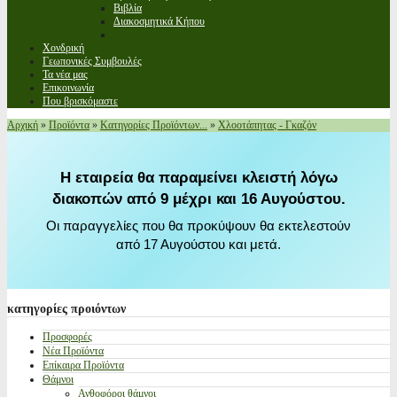
Βιβλία
Διακοσμητικά Κήπου
Χονδρική
Γεωπονικές Συμβουλές
Τα νέα μας
Επικοινωνία
Που βρισκόμαστε
Αρχική
»
Προϊόντα
»
Κατηγορίες Προϊόντων...
»
Χλοοτάπητας - Γκαζόν
Η εταιρεία θα παραμείνει κλειστή λόγω
διακοπών από 9 μέχρι και 16 Αυγούστου.
Οι παραγγελίες που θα προκύψουν θα εκτελεστούν
από 17 Αυγούστου και μετά.
κατηγορίες
προιόντων
Προσφορές
Νέα Προϊόντα
Επίκαιρα Προϊόντα
Θάμνοι
Ανθοφόροι θάμνοι