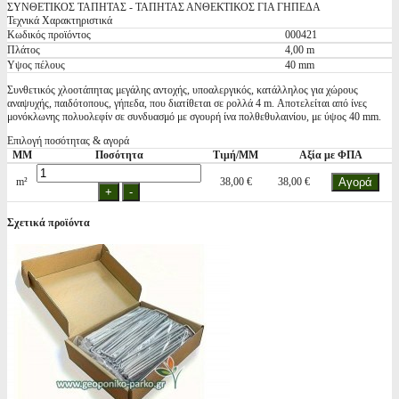
ΣΥΝΘΕΤΙΚΟΣ ΤΑΠΗΤΑΣ - ΤΑΠΗΤΑΣ ΑΝΘΕΚΤΙΚΟΣ ΓΙΑ ΓΗΠΕΔΑ
Τεχνικά Χαρακτηριστικά
Κωδικός προϊόντος
000421
Πλάτος
4,00 m
Υψος πέλους
40 mm
Συνθετικός χλοοτάπητας μεγάλης αντοχής, υποαλεργικός, κατάλληλος για χώρους
αναψυχής, παιδότοπους, γήπεδα, που διατίθεται σε ρολλά 4 m. Αποτελείται από ίνες
μονόκλωνης πολυολεφίν σε συνδυασμό με σγουρή ίνα πολθεθυλαινίου, με ύψος 40 mm.
Επιλογή ποσότητας & αγορά
ΜΜ
Ποσότητα
Τιμή/ΜΜ
Αξία με ΦΠΑ
m²
38,00 €
38,00 €
Σχετικά προϊόντα