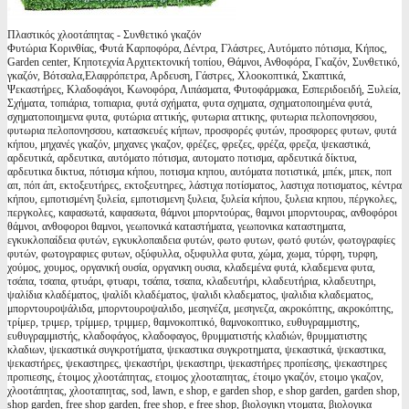
Πλαστικός χλοοτάπητας - Συνθετικό γκαζόν
Φυτώρια Κορινθίας, Φυτά Καρποφόρα, Δέντρα, Γλάστρες, Αυτόματο πότισμα, Κήπος,
Garden center, Κηποτεχνία Αρχιτεκτονική τοπίου, Θάμνοι, Ανθοφόρα, Γκαζόν, Συνθετικό,
γκαζόν, Βότσαλα,Ελαφρόπετρα, Αρδευση, Γάστρες, Χλοοκοπτικά, Σκαπτικά,
Ψεκαστήρες, Κλαδοφάγοι, Κωνοφόρα, Λιπάσματα, Φυτοφάρμακα, Εσπεριδοειδή, Ξυλεία,
Σχήματα, τοπιάρια, τοπιαρια, φυτά σχήματα, φυτα σχηματα, σχηματοποιημένα φυτά,
σχηματοποιημενα φυτα, φυτώρια αττικής, φυτωρια αττικης, φυτωρια πελοπονησσου,
φυτωρια πελοπονησσου, κατασκευές κήπων, προσφορές φυτών, προσφορες φυτων, φυτά
κήπου, μηχανές γκαζόν, μηχανες γκαζον, φρέζες, φρεζες, φρέζα, φρεζα, ψεκαστικά,
αρδευτικά, αρδευτικα, αυτόματο πότισμα, αυτοματο ποτισμα, αρδευτικά δίκτυα,
αρδευτικα δικτυα, πότισμα κήπου, ποτισμα κηπου, αυτόματα ποτιστικά, μπέκ, μπεκ, ποπ
απ, πόπ άπ, εκτοξευτήρες, εκτοξευτηρες, λάστιχα ποτίσματος, λαστιχα ποτισματος, κέντρα
κήπου, εμποτισμένη ξυλεία, εμποτισμενη ξυλεια, ξυλεία κήπου, ξυλεια κηπου, πέργκολες,
περγκολες, καφασωτά, καφασωτα, θάμνοι μπορντούρας, θαμνοι μπορντουρας, ανθοφόροι
θάμνοι, ανθοφοροι θαμνοι, γεωπονικά καταστήματα, γεωπονικα καταστηματα,
εγκυκλοπαίδεια φυτών, εγκυκλοπαιδεια φυτών, φωτο φυτων, φωτό φυτών, φωτογραφίες
φυτών, φωτογραφιες φυτων, οξύφυλλα, οξυφυλλα φυτα, χώμα, χωμα, τύρφη, τυρφη,
χούμος, χουμος, οργανική ουσία, οργανικη ουσια, κλαδεμένα φυτά, κλαδεμενα φυτα,
τσάπα, τσαπα, φτυάρι, φτυαρι, τσάπα, τσαπα, κλαδευτήρι, κλαδευτήρια, κλαδευτηρι,
ψαλίδια κλαδέματος, ψαλίδι κλαδέματος, ψαλιδι κλαδεματος, ψαλιδια κλαδεματος,
μπορντουροψάλιδα, μπορντουροψαλιδο, μεσηνέζα, μεσηνεζα, ακροκόπτης, ακροκόπτης,
τρίμερ, τριμερ, τρίμμερ, τριμμερ, θαμνοκοπτικό, θαμνοκοπτικο, ευθυγραμμιστης,
ευθυγραμμιστής, κλαδοφάγος, κλαδοφαγος, θρυμματιστής κλαδιών, θρυμματιστης
κλαδιων, ψεκαστικά συγκροτήματα, ψεκαστικα συγκροτηματα, ψεκαστικά, ψεκαστικα,
ψεκαστήρες, ψεκαστηρες, ψεκαστήρι, ψεκαστηρι, ψεκαστήρες προπίεσης, ψεκαστηρες
προπιεσης, έτοιμος χλοοτάπητας, ετοιμος χλοοταπητας, έτοιμο γκαζόν, ετοιμο γκαζον,
χλοοτάπητας, χλοοταπητας, sod, lawn, e shop, e garden shop, e shop garden, garden shop,
shop garden, free shop garden, free shop, e free shop, βιολογικη ντοματα, βιολογικα