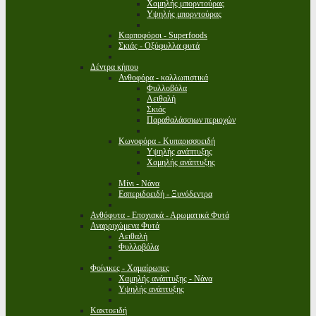
Χαμηλής μπορντούρας
Υψηλής μπορντούρας
Καρποφόροι - Superfoods
Σκιάς - Οξύφυλλα φυτά
Δέντρα κήπου
Ανθοφόρα - καλλωπιστικά
Φυλλοβόλα
Αειθαλή
Σκιάς
Παραθαλάσσιων περιοχών
Κωνοφόρα - Κυπαρισσοειδή
Υψηλής ανάπτυξης
Χαμηλής ανάπτυξης
Μίνι - Νάνα
Εσπεριδοειδή - Ξυνόδεντρα
Ανθόφυτα - Εποχιακά - Αρωματικά Φυτά
Αναρριχώμενα Φυτά
Αειθαλή
Φυλλοβόλα
Φοίνικες - Χαμαίρωπες
Χαμηλής ανάπτυξης - Νάνα
Υψηλής ανάπτυξης
Κακτοειδή