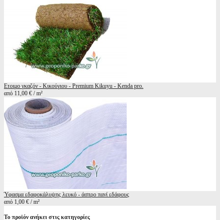
Ετοιμο γκαζόν - Κικούγιου - Premium Kikuyu - Kenda pro.
από 11,00 € / m²
Ύφασμα εδαφοκάλυψης λευκό - άσπρο πανί εδάφους
από 1,00 € / m²
Το προϊόν ανήκει στις κατηγορίες