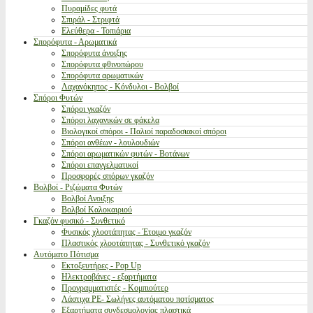
Πυραμίδες φυτά
Σπιράλ - Στριφτά
Ελεύθερα - Τοπιάρια
Σπορόφυτα - Αρωματικά
Σπορόφυτα άνοιξης
Σπορόφυτα φθινοπώρου
Σπορόφυτα αρωματικών
Λαχανόκηπος - Κόνδυλοι - Βολβοί
Σπόροι Φυτών
Σπόροι γκαζόν
Σπόροι λαχανικών σε φάκελα
Βιολογικοί σπόροι - Παλιοί παραδοσιακοί σπόροι
Σπόροι ανθέων - λουλουδιών
Σπόροι αρωματικών φυτών - Βοτάνων
Σπόροι επαγγελματικοί
Προσφορές σπόρων γκαζόν
Βολβοί - Ριζώματα Φυτών
Βολβοί Ανοιξης
Βολβοί Καλοκαιριού
Γκαζόν φυσικό - Συνθετικό
Φυσικός χλοοτάπητας - Έτοιμο γκαζόν
Πλαστικός χλοοτάπητας - Συνθετικό γκαζόν
Αυτόματο Πότισμα
Εκτοξευτήρες - Pop Up
Ηλεκτροβάνες - εξαρτήματα
Προγραμματιστές - Κομπιούτερ
Λάστιχα PE- Σωλήνες αυτόματου ποτίσματος
Εξαρτήματα συνδεσμολογίας πλαστικά