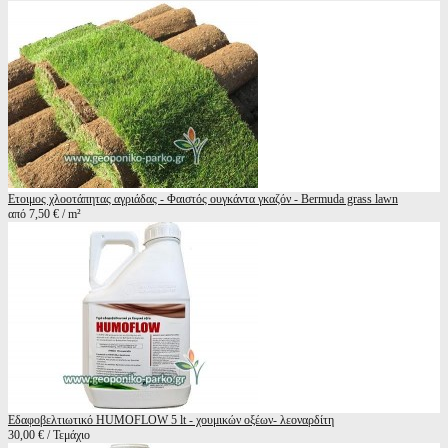
Ετοιμος χλοοτάπητας αγριάδας - Φαιστός ουγκάντα γκαζόν - Bermuda grass lawn
από 7,50 € / m²
Εδαφοβελτιωτικό HUMOFLOW 5 lt - χουμικών οξέων- λεοναρδίτη
30,00 € / Τεμάχιο