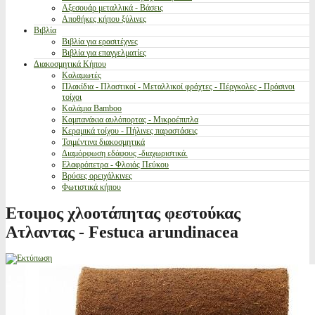
Αξεσουάρ μεταλλικά - Βάσεις
Αποθήκες κήπου ξύλινες
Βιβλία
Βιβλία για ερασιτέχνες
Βιβλία για επαγγελματίες
Διακοσμητικά Κήπου
Καλαμωτές
Πλακίδια - Πλαστικοί - Μεταλλικοί φράχτες - Πέργκολες - Πράσινοι
τοίχοι
Καλάμια Bamboo
Καμπανάκια αυλόπορτας - Μικροέπιπλα
Κεραμικά τοίχου - Πήλινες παραστάσεις
Τσιμέντινα διακοσμητικά
Διαμόρφωση εδάφους -διαχωριστικά.
Ελαφρόπετρα - Φλοιός Πεύκου
Βρύσες ορειχάλκινες
Φωτιστικά κήπου
Ετοιμος χλοοτάπητας φεστούκας
Ατλαντας - Festuca arundinacea