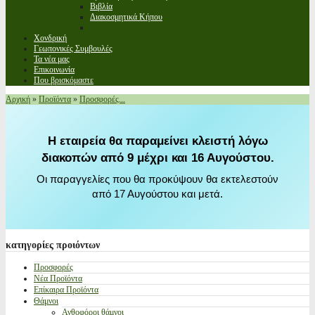
Βιβλία
Διακοσμητικά Κήπου
Χονδρική
Γεωπονικές Συμβουλές
Τα νέα μας
Επικοινωνία
Που βρισκόμαστε
Αρχική
»
Προϊόντα
»
Προσφορές...
Η εταιρεία θα παραμείνει κλειστή λόγω
διακοπών από 9 μέχρι και 16 Αυγούστου.
Οι παραγγελίες που θα προκύψουν θα εκτελεστούν
από 17 Αυγούστου και μετά.
κατηγορίες
προιόντων
Προσφορές
Νέα Προϊόντα
Επίκαιρα Προϊόντα
Θάμνοι
Ανθοφόροι θάμνοι