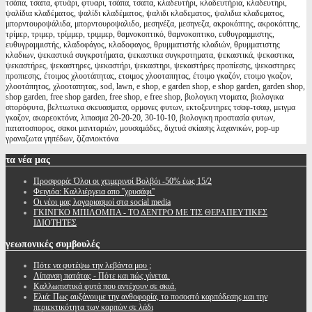
τσάπα, τσαπα, φτυάρι, φτυαρι, τσάπα, τσαπα, κλαδευτήρι, κλαδευτήρια, κλαδευτηρι,
ψαλίδια κλαδέματος, ψαλίδι κλαδέματος, ψαλιδι κλαδεματος, ψαλιδια κλαδεματος,
μπορντουροψάλιδα, μπορντουροψαλιδο, μεσηνέζα, μεσηνεζα, ακροκόπτης, ακροκόπτης,
τρίμερ, τριμερ, τρίμμερ, τριμμερ, θαμνοκοπτικό, θαμνοκοπτικο, ευθυγραμμιστης,
ευθυγραμμιστής, κλαδοφάγος, κλαδοφαγος, θρυμματιστής κλαδιών, θρυμματιστης
κλαδιων, ψεκαστικά συγκροτήματα, ψεκαστικα συγκροτηματα, ψεκαστικά, ψεκαστικα,
ψεκαστήρες, ψεκαστηρες, ψεκαστήρι, ψεκαστηρι, ψεκαστήρες προπίεσης, ψεκαστηρες
προπιεσης, έτοιμος χλοοτάπητας, ετοιμος χλοοταπητας, έτοιμο γκαζόν, ετοιμο γκαζον,
χλοοτάπητας, χλοοταπητας, sod, lawn, e shop, e garden shop, e shop garden, garden shop,
shop garden, free shop garden, free shop, e free shop, βιολογικη ντοματα, βιολογικα
σπορόφυτα, βελτιωτικα σκευασματα, ορμονες φυτων, εκτοξευτηρες τσαφ-τσαφ, μειγμα
γκαζον, ακαρεοκτόνα, λιπασμα 20-20-20, 30-10-10, βιολογικη προστασία φυτων,
πατατοσπορος, σακοι μανιταριών, μουσαμάδες, διχτυά σκίασης λαχανικών, pop-up
γραναζωτα γηπέδων, ζιζανιοκτόνα
τα
νέα μας
Προσφορά: Όλοι οι χειμερινοί Βολβόι -50% έως 15/2
Φειγιόα: Καλλιέργεια απο ''χρυσάφι''
Oι νέοι μας λογαριασμοί στα social media
ΓΚΙΝΓΚΟ ΜΠΙΛΟΜΠΑ - ΤΟ ΔΕΝΤΡΟ ΜΕ ΤΙΣ ΘΕΡΑΠΕΥΤΙΚΕΣ
ΙΔΙΟΤΗΤΕΣ
γεωπονικές
συμβουλές
Πότε να φυτέψω την λεβάντα μου ;
Λίπανση πατάτας - Πότε και πώς γίνεται.
Καλλωπιστικά φυτά που αντέχουν σε σκιά.
Ελιά: Πως αυξάνουμε την ανθοφορία, το ποσοστό καρπόδεσης και την
περιεκτικότητα των καρπών σε λάδι