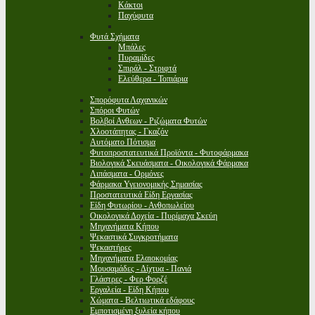
Κάκτοι
Παχύφυτα
Φυτά Σχήματα
Μπάλες
Πυραμίδες
Σπιράλ - Στριφτά
Ελεύθερα - Τοπιάρια
Σπορόφυτα Λαχανικών
Σπόροι Φυτών
Βολβοί Ανθεων - Ριζώματα Φυτών
Χλοοτάπητας - Γκαζόν
Αυτόματο Πότισμα
Φυτοπροστατευτικά Προϊόντα - Φυτοφάρμακα
Βιολογικά Σκευάσματα - Οικολογικά Φάρμακα
Λιπάσματα - Ορμόνες
Φάρμακα Υγειονομικής Σημασίας
Προστατευτικά Είδη Εργασίας
Είδη Φυτωρίου - Ανθοπωλείου
Οικολογικά Δοχεία - Πυρίμαχα Σκεύη
Μηχανήματα Κήπου
Ψεκαστικά Συγκροτήματα
Ψεκαστήρες
Μηχανήματα Ελαιοκομίας
Μουσαμάδες - Δίχτυα - Πανιά
Γλάστρες - Φερ Φορζέ
Εργαλεία - Είδη Κήπου
Χώματα - Βελτιωτικά εδάφους
Εμποτισμένη ξυλεία κήπου