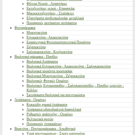
Φίλτρα Νερού - Λιπαντήρες
Εκτοξευτήρες νερού - Επιφανείας
Μικροεκτοξευτήρες - Σταλάκτες
Εξαρτήματα συνδεσμολογίας μεταλλικά
Προσφορές αυτόματου ποτίσματος
Φυτοφάρμακα
Μυκητοκτόνα
Εντομοκτόνα - Ακαρεοκτόνα
Ερασιτεχνικά Φυτοπροστατευτικά Προιόντα
Ζιζανιοκτόνα
Σαλιγκαροκτόνα - Κοχλιοκτόνα
Βιολογικά φάρμακα - Παγίδες
Βιολογικά Λιπάσματα
Βιολογικά Εντομοκτόνα - Ακαρεοκτόνα - Σαλιγκαροκτόνα
Βιολογικά προιόντα προστασίας
Βιολογικά Μυκητοκτόνα - Ζιζανιοκτόνα
Βιολογικές Φυτικές Ορμόνες
Βιολογικές Εντομοπαγίδες - Σαλιγκαροπαγίδες - Παγίδες ερπετών -
Κόλλες
Σκευάσματα βιολογικά για απεντομώσεις
Λιπάσματα - Ορμόνες
Κοκκώδη χημικά λιπάσματα
Λιπάσματα υδατοδιαλυτά διαφυλλικά
Ρυθμιστές ανάπτυξης - Ορμόνες
Βελτιωτικά φυτών
Προσφορές λιπασμάτων
Βιοκτόνα - Ποντικοφάρμακα - Απωθητικά
Υγρά απεντομώσεων - Σπρέυ καπνογόνα