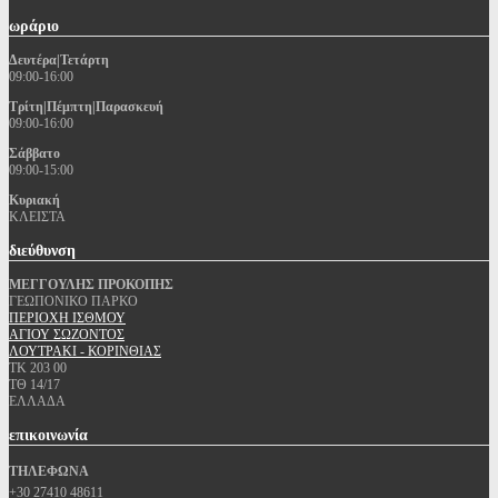
ωράριο
Δευτέρα|Τετάρτη
09:00-16:00
Τρίτη|Πέμπτη|Παρασκευή
09:00-16:00
Σάββατο
09:00-15:00
Κυριακή
ΚΛΕΙΣΤΑ
διεύθυνση
ΜΕΓΓΟΥΛΗΣ ΠΡΟΚΟΠΗΣ
ΓΕΩΠΟΝΙΚΟ ΠΑΡΚΟ
ΠΕΡΙΟΧΗ ΙΣΘΜΟΥ
ΑΓΙΟΥ ΣΩΖΟΝΤΟΣ
ΛΟΥΤΡΑΚΙ - ΚΟΡΙΝΘΙΑΣ
ΤΚ 203 00
ΤΘ 14/17
ΕΛΛΑΔΑ
επικοινωνία
ΤΗΛΕΦΩΝΑ
+30 27410 48611