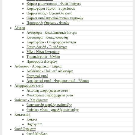
Θάμνοι μπορντούρας - Φυτά Φράχτες
Καρποφόροι θάμνοι - Superfoods
Θάμνοι σκιάς - Οξύφυλλα φυτά
Θάμνοι φυτά παραθαλάσσιων περιοχών
Προσφορές Θάμνων - Φυτών
Δέντρα
Ανθοφόρα - Καλλωπιστικά δέντρα
Κωνοφόρα - Κυπαρισσοειδή
Καρποφόρα - Οπωροφόρα δέντρα
Εσπεριδοειδή - Ξυνόδεντρα
Μίνι - Νάνα δεντράκια
Τροπικά φυτά - δένδρα
Προσφορές Δέντρων
Ανθόφυτα - Αρωματικά - Ετήσια
Ανθόφυτα - Πολυετή ανθοφόρα
Εποχιακά φυτά
Αρωματικά φυτά - Φαρμακευτικά - Βότανα
Αναρριχώμενα φυτά
Αειθαλή αναρριχώμενα φυτά
Φυλλοβόλα αναρριχώμενα φυτά
Φοίνικες - Χαμαίρωπες
Φοινικοειδή υψηλής ανάπτυξης
Φοίνικες νάνοι - χαμηλής ανάπτυξης
Κακτοειδή
Κάκτοι
Παχύφυτα
Φυτά Σχήματα
Φυτά Μπάλες