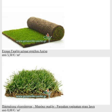
Ετοιμο Γκαζόν μείγμα γηπέδου Αρένα
από 5,50 € / m²
Πάσπαλουμ χλοοτάπητας - Μαρόκο γκαζόν - Paspalum vaginatum grass lawn
από 8,00 € / m²