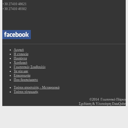
+30 27410 48621
+30 27410 49302
Αρχική
Η εταιρεία
Προϊόντα
Χονδρική
Γεωπονικές Συμβουλές
Τα νέα μας
Επικοινωνία
Που βρισκόμαστε
Τρόποι αποστολής - Μεταφορικά
Τρόποι πληρωμής
©2014 Γεωπονικό Πάρκο
Σχεδίαση & Υλοποίηση DataQube