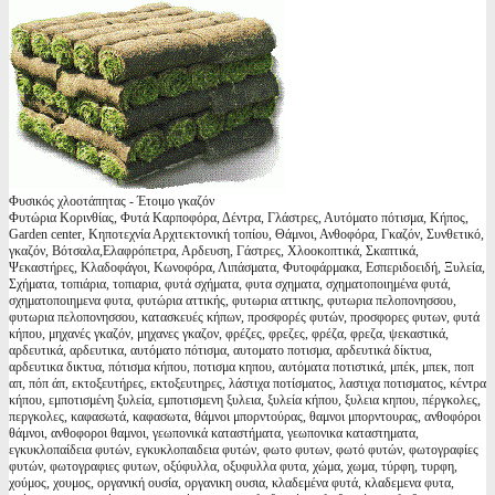
Φυσικός χλοοτάπητας - Έτοιμο γκαζόν
Φυτώρια Κορινθίας, Φυτά Καρποφόρα, Δέντρα, Γλάστρες, Αυτόματο πότισμα, Κήπος,
Garden center, Κηποτεχνία Αρχιτεκτονική τοπίου, Θάμνοι, Ανθοφόρα, Γκαζόν, Συνθετικό,
γκαζόν, Βότσαλα,Ελαφρόπετρα, Αρδευση, Γάστρες, Χλοοκοπτικά, Σκαπτικά,
Ψεκαστήρες, Κλαδοφάγοι, Κωνοφόρα, Λιπάσματα, Φυτοφάρμακα, Εσπεριδοειδή, Ξυλεία,
Σχήματα, τοπιάρια, τοπιαρια, φυτά σχήματα, φυτα σχηματα, σχηματοποιημένα φυτά,
σχηματοποιημενα φυτα, φυτώρια αττικής, φυτωρια αττικης, φυτωρια πελοπονησσου,
φυτωρια πελοπονησσου, κατασκευές κήπων, προσφορές φυτών, προσφορες φυτων, φυτά
κήπου, μηχανές γκαζόν, μηχανες γκαζον, φρέζες, φρεζες, φρέζα, φρεζα, ψεκαστικά,
αρδευτικά, αρδευτικα, αυτόματο πότισμα, αυτοματο ποτισμα, αρδευτικά δίκτυα,
αρδευτικα δικτυα, πότισμα κήπου, ποτισμα κηπου, αυτόματα ποτιστικά, μπέκ, μπεκ, ποπ
απ, πόπ άπ, εκτοξευτήρες, εκτοξευτηρες, λάστιχα ποτίσματος, λαστιχα ποτισματος, κέντρα
κήπου, εμποτισμένη ξυλεία, εμποτισμενη ξυλεια, ξυλεία κήπου, ξυλεια κηπου, πέργκολες,
περγκολες, καφασωτά, καφασωτα, θάμνοι μπορντούρας, θαμνοι μπορντουρας, ανθοφόροι
θάμνοι, ανθοφοροι θαμνοι, γεωπονικά καταστήματα, γεωπονικα καταστηματα,
εγκυκλοπαίδεια φυτών, εγκυκλοπαιδεια φυτών, φωτο φυτων, φωτό φυτών, φωτογραφίες
φυτών, φωτογραφιες φυτων, οξύφυλλα, οξυφυλλα φυτα, χώμα, χωμα, τύρφη, τυρφη,
χούμος, χουμος, οργανική ουσία, οργανικη ουσια, κλαδεμένα φυτά, κλαδεμενα φυτα,