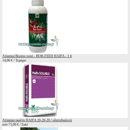
Λίπασμα Βορίου υγρό - BOR-FEED HAIFA - 1 lt
14,00 € / Τεμάχιο
Λίπασμα γκαζόν HAIFA 20-20-20 / υδατοδιαλυτό
από 75,00 € / Σακί