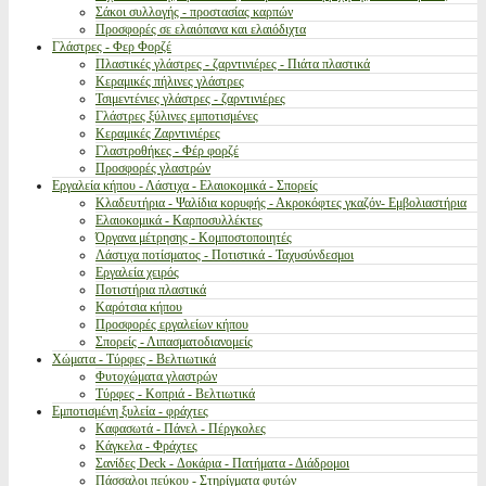
Σάκοι συλλογής - προστασίας καρπών
Προσφορές σε ελαιόπανα και ελαιόδιχτα
Γλάστρες - Φερ Φορζέ
Πλαστικές γλάστρες - ζαρντινιέρες - Πιάτα πλαστικά
Κεραμικές πήλινες γλάστρες
Τσιμεντένιες γλάστρες - ζαρντινιέρες
Γλάστρες ξύλινες εμποτισμένες
Κεραμικές Ζαρντινιέρες
Γλαστροθήκες - Φέρ φορζέ
Προσφορές γλαστρών
Εργαλεία κήπου - Λάστιχα - Ελαιοκομικά - Σπορείς
Κλαδευτήρια - Ψαλίδια κορυφής - Ακροκόφτες γκαζόν- Εμβολιαστήρια
Ελαιοκομικά - Καρποσυλλέκτες
Όργανα μέτρησης - Κομποστοποιητές
Λάστιχα ποτίσματος - Ποτιστικά - Ταχυσύνδεσμοι
Εργαλεία χειρός
Ποτιστήρια πλαστικά
Καρότσια κήπου
Προσφορές εργαλείων κήπου
Σπορείς - Λιπασματοδιανομείς
Χώματα - Τύρφες - Βελτιωτικά
Φυτοχώματα γλαστρών
Τύρφες - Κοπριά - Βελτιωτικά
Εμποτισμένη ξυλεία - φράχτες
Καφασωτά - Πάνελ - Πέργκολες
Κάγκελα - Φράχτες
Σανίδες Deck - Δοκάρια - Πατήματα - Διάδρομοι
Πάσσαλοι πεύκου - Στηρίγματα φυτών