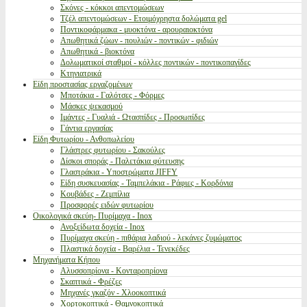
Σκόνες - κόκκοι απεντομώσεων
Τζέλ απεντομώσεων - Ετοιμόχρηστα δολώματα gel
Ποντικοφάρμακα - μυοκτόνα - αρουραιοκτόνα
Απωθητικά ζώων - πουλιών - ποντικών - φιδιών
Απωθητικά - βιοκτόνα
Δολωματικοί σταθμοί - κόλλες ποντικών - ποντικοπαγίδες
Κτηνιατρικά
Είδη προστασίας εργαζομένων
Μποτάκια - Γαλότσες - Φόρμες
Μάσκες ψεκασμού
Ιμάντες - Γυαλιά - Ωτασπίδες - Προσωπίδες
Γάντια εργασίας
Είδη Φυτωρίου - Ανθοπωλείου
Γλάστρες φυτωρίου - Σακούλες
Δίσκοι σποράς - Παλετάκια φύτευσης
Γλαστράκια - Υποστρώματα JIFFY
Είδη συσκευασίας - Ταμπελάκια - Ράφιες - Κορδόνια
Κουβάδες - Ζεμπίλια
Προσφορές ειδών φυτωρίου
Οικολογικά σκεύη- Πυρίμαχα - Inox
Ανοξείδωτα δοχεία - Inox
Πυρίμαχα σκεύη - πιθάρια λαδιού - λεκάνες ζυμώματος
Πλαστικά δοχεία - Βαρέλια - Τενεκέδες
Μηχανήματα Κήπου
Αλυσσοπρίονα - Κονταροπρίονα
Σκαπτικά - Φρέζες
Μηχανές γκαζόν - Χλοοκοπτικά
Χορτοκοπτικά - Θαμνοκοπτικά