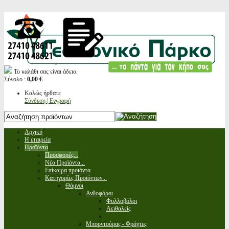
Το καλάθι σας είναι άδειο.
Σύνολο :
0,00 €
Καλώς ήρθατε
Σύνδεση | Εγγραφή
Αρχική
Η εταιρεία
Προϊόντα
Προσφορές...
Νέα Προϊόντα...
Επίκαιρα προϊόντα
Κατηγορίες Προϊόντων...
Θάμνοι
Ανθοφόροι
Φυλλοβόλοι
Αειθαλείς
Μπορντούρας - Φράχτες