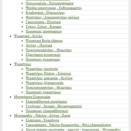
Πολυεργαλεία - Πολυμηχανήματα
Ψαλίδια μπορντούρας - Ευθυγραμμιστές
Κλαδοφάγοι - Εξαερωτήρες
Φυσητήρες - Απορροφητήρες φύλλων
Γαιοτρύπανα - Πλυστικά
Σχίστες Ξύλων - Κορμών
Προσφορές μηχανημάτων
Ψεκαστικά - Αντλίες
Ψεκαστικά Βυτία εδάφους
Αντλίες - Πιεστικά
Νεφελοψεκαστήρες - Θειωτήρες
Εξαρτήματα ψεκαστικών
Προσφορές ψεκαστικών
Ψεκαστήρες
Ψεκαστήρες προπίεσης
Ψεκαστήρες Πλάτης - Επινώτιοι
Ψεκαστήρες μπαταρίας - βενζίνης
Ψεκαστήρες ζιζανιοκτονίας
Νεφελοψεκαστήρες - Θειωτήρες
Προσφορές ψεκαστήρων
Μηχανήματα Ελαιοκομίας
Ελαιοραβδιστικά μηχανήματα
Γεννήτριες - Δυναμό - Μετασχηματιστές
Προσφορές ελαιοραβδιστικών
Μουσαμάδες - Νάυλον - Δίχτυα - Πανιά
Ελαιόπανα - Ελαιόδιχτα
Γαιουφάσματα - Νάυλον θερμοκηπίου - Φίλμ εδαφοκάλυψης
Δίχτυα σκίασης-προστασίας - παγετού - αναρρίχησης - Μουσαμάδες