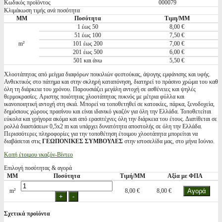
Κωδικός προϊόντος
000079
Κλιμάκωση τιμής ανά ποσότητα
ΜΜ
Ποσότητα
Τιμη/ΜΜ
1 έως 50
8,00 €
51 έως 100
7,50 €
m²
101 έως 200
7,00 €
201 έως 500
6,00 €
501 και άνω
5,50 €
Χλοοτάπητας από μείγμα διαφόρων ποικιλιών φεστούκας, άψογης εμφάνισης και υφής.
Ανθεκτικός στο πάτημα και στην σκληρή καταπόνηση, διατηρεί το πράσινο χρώμα του καθ
όλη τη διάρκεια του χρόνου. Παρουσιάζει μεγάλη αντοχή σε ασθένειες και ψηλές
θερμοκρασίες. Αριστης ποιότητας χλοοτάπητας πυκνός με μέτρια φύλλα και
ικανοποιητική αντοχή στη σκιά. Μπορεί να τοποθετηθεί σε κατοικίες, πάρκα, ξενοδοχεία,
δημόσιους χώρους πρασίνου και είναι ιδανικό γκαζόν για όλη την Ελλάδα. Τοποθετείται
εύκολα και γρήγορα ακόμα και από ερασιτέχνες όλη την διάρκεια του έτους. Διατίθεται σε
ρολλά διαστάσεων 0,5x2 m και υπάρχει δυνατότητα αποστολής σε όλη την Ελλάδα.
Περισσότερες πληροφορίες για την τοποθέτηση έτοιμου χλοοτάπητα μπορείται να
διαβάσεται στις
ΓΕΩΠΟΝΙΚΕΣ ΣΥΜΒΟΥΛΕΣ
στην ιστοσελίδα μας, στο μήνα Ιούνιο.
Κοπή έτοιμου γκαζόν-Βίντεο
Επιλογή ποσότητας & αγορά
ΜΜ
Ποσότητα
Τιμή/ΜΜ
Αξία με ΦΠΑ
m²
8,00 €
8,00 €
Σχετικά προϊόντα